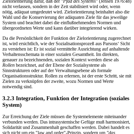
Zielorientierung dafür, daß der
"Pfad des Systems"
(Jensen 1976:48)
nicht verlassen, sondern in der Zeit stabilisiert wird oder, wenn
nötig, adäquat umgedeutet wird. Zielorientierung beinhaltet also die
Wahl und die Konservierung der adäquaten Ziele für das jeweilige
System und beachtet dabei die einflußnehmenden Normen und
übergeordneten Werte und kann darüber integrierend wirken.
Da die Persönlichkeit der Funktion der Zielorientierung zugerechnet
ist, wird ersichtlich, wie der Sozialisationsprozeß aus Parsons‘ Sicht
zu verstehen ist: Er ist sozial vermittelte Ausrichtung auf anhaltende
Verhaltensschemata in einer sozialen Gesamtheit. Im direkten,
genauer zu bezeichnenden, sozialen Kontext werden diese als
Rollen
bezeichnet, auf der Ebene der Sozialsysteme als
Sinnstrukturen oder auf der Verwaltungsebene als formale
Organisationsstruktur. Rollen zu erlernen, ist der erste Schritt, sie mit
Zielen zu verknüpfen der zweite, wozu Normen und Werte
notwendig sind.
3.2.3 Integration, Funktion der Integration (soziales
System)
Zur Erreichung der Ziele müssen die Systemelemente miteinander
verbunden werden. Das intrasystemische Gefüge muß harmonisiert,
Solidarität und Zusammenhalt geschaffen werden. Dabei handelt es
sich nicht um ein "law and order"-Prinzip, sondern um
"das