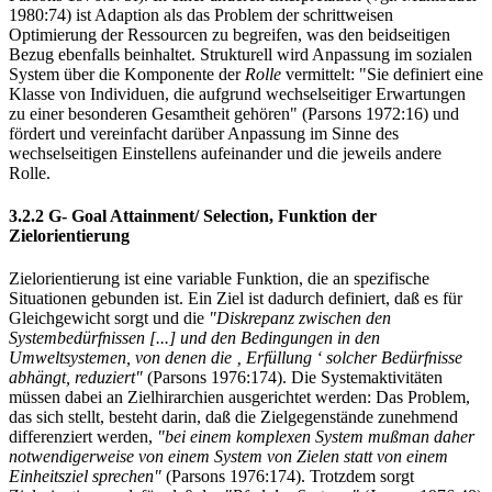
1980:74) ist Adaption als das Problem der schrittweisen
Optimierung der Ressourcen zu begreifen, was den beidseitigen
Bezug ebenfalls beinhaltet. Strukturell wird Anpassung im sozialen
System über die Komponente der
Rolle
vermittelt: "Sie definiert eine
Klasse von Individuen, die aufgrund wechselseitiger Erwartungen
zu einer besonderen Gesamtheit gehören" (Parsons 1972:16) und
fördert und vereinfacht darüber Anpassung im Sinne des
wechselseitigen Einstellens aufeinander und die jeweils andere
Rolle.
3.2.2 G- Goal Attainment/ Selection, Funktion der
Zielorientierung
Zielorientierung ist eine variable Funktion, die an spezifische
Situationen gebunden ist. Ein Ziel ist dadurch definiert, daß es für
Gleichgewicht sorgt und die
"Diskrepanz zwischen den
Systembedürfnissen [...] und den Bedingungen in den
Umweltsystemen, von denen die ‚ Erfüllung ‘ solcher Bedürfnisse
abhängt, reduziert"
(Parsons 1976:174). Die Systemaktivitäten
müssen dabei an Zielhirarchien ausgerichtet werden: Das Problem,
das sich stellt, besteht darin, daß die Zielgegenstände zunehmend
differenziert werden,
"bei einem komplexen System mußman daher
notwendigerweise von einem System von Zielen statt von einem
Einheitsziel sprechen"
(Parsons 1976:174). Trotzdem sorgt