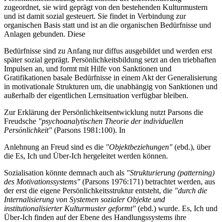
zugeordnet, sie wird geprägt von den bestehenden Kulturmustern
und ist damit sozial gesteuert. Sie findet in Verbindung zur
organischen Basis statt und ist an die organischen Bedürfnisse und
Anlagen gebunden. Diese
Bedürfnisse sind zu Anfang nur diffus ausgebildet und werden erst
später sozial geprägt. Persönlichkeitsbildung setzt an den triebhaften
Impulsen an, und formt mit Hilfe von Sanktionen und
Gratifikationen basale Bedürfnisse in einem Akt der Generalisierung
in motivationale Strukturen um, die unabhängig von Sanktionen und
außerhalb der eigentlichen Lernsituation verfügbar bleiben.
Zur Erklärung der Persönlichkeitsentwicklung nutzt Parsons die
Freudsche
"psychoanalytischen Theorie der individuellen
Persönlichkeit"
(Parsons 1981:100). In
Anlehnung an Freud sind es die
"Objektbeziehungen"
(ebd.), über
die Es, Ich und Über-Ich hergeleitet werden können.
Sozialisation könnte demnach auch als
"Strukturierung (patterning)
des Motivationssystems"
(Parsons 1976:171) betrachtet werden, aus
der erst die eigene Persönlichkeitsstruktur entsteht, die
"durch die
Internalisierung von Systemen sozialer Objekte und
institutionalisierter Kulturmuster geformt"
(ebd.) wurde. Es, Ich und
Über-Ich finden auf der Ebene des Handlungssystems ihre