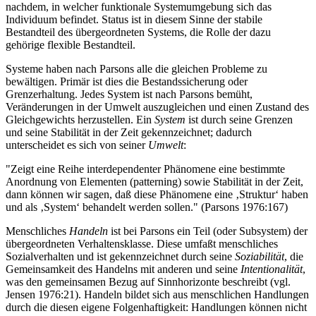
nachdem, in welcher funktionale Systemumgebung sich das
Individuum befindet. Status ist in diesem Sinne der stabile
Bestandteil des übergeordneten Systems, die Rolle der dazu
gehörige flexible Bestandteil.
Systeme haben nach Parsons alle die gleichen Probleme zu
bewältigen. Primär ist dies die Bestandssicherung oder
Grenzerhaltung. Jedes System ist nach Parsons bemüht,
Veränderungen in der Umwelt auszugleichen und einen Zustand des
Gleichgewichts herzustellen. Ein
System
ist durch seine Grenzen
und seine Stabilität in der Zeit gekennzeichnet; dadurch
unterscheidet es sich von seiner
Umwelt
:
"Zeigt eine Reihe interdependenter Phänomene eine bestimmte
Anordnung von Elementen (patterning) sowie Stabilität in der Zeit,
dann können wir sagen, daß diese Phänomene eine ‚Struktur‘ haben
und als ‚System‘ behandelt werden sollen." (Parsons 1976:167)
Menschliches
Handeln
ist bei Parsons ein Teil (oder Subsystem) der
übergeordneten Verhaltensklasse. Diese umfaßt menschliches
Sozialverhalten und ist gekennzeichnet durch seine
Soziabilität
, die
Gemeinsamkeit des Handelns mit anderen und seine
Intentionalität
,
was den gemeinsamen Bezug auf Sinnhorizonte beschreibt (vgl.
Jensen 1976:21). Handeln bildet sich aus menschlichen Handlungen
durch die diesen eigene Folgenhaftigkeit: Handlungen können nicht