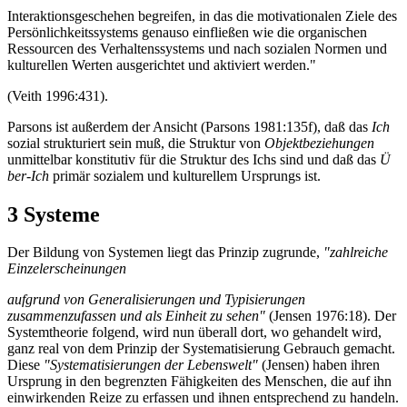
Interaktionsgeschehen begreifen, in das die motivationalen Ziele des
Persönlichkeitssystems genauso einfließen wie die organischen
Ressourcen des Verhaltenssystems und nach sozialen Normen und
kulturellen Werten ausgerichtet und aktiviert werden."
(Veith 1996:431).
Parsons ist außerdem der Ansicht (Parsons 1981:135f), daß das
Ich
sozial strukturiert sein muß, die Struktur von
Objektbeziehungen
unmittelbar konstitutiv für die Struktur des Ichs sind und daß das
Ü
ber-Ich
primär sozialem und kulturellem Ursprungs ist.
3 Systeme
Der Bildung von Systemen liegt das Prinzip zugrunde,
"zahlreiche
Einzelerscheinungen
aufgrund von Generalisierungen und Typisierungen
zusammenzufassen und als Einheit zu sehen"
(Jensen 1976:18). Der
Systemtheorie folgend, wird nun überall dort, wo gehandelt wird,
ganz real von dem Prinzip der Systematisierung Gebrauch gemacht.
Diese
"Systematisierungen der Lebenswelt"
(Jensen) haben ihren
Ursprung in den begrenzten Fähigkeiten des Menschen, die auf ihn
einwirkenden Reize zu erfassen und ihnen entsprechend zu handeln.