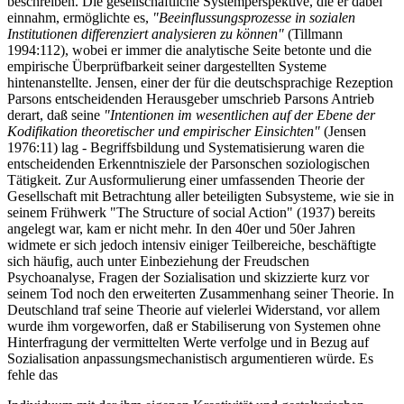
beschreiben. Die gesellschaftliche Systemperspektive, die er dabei
einnahm, ermöglichte es,
"Beeinflussungsprozesse in sozialen
Institutionen differenziert analysieren zu können"
(Tillmann
1994:112), wobei er immer die analytische Seite betonte und die
empirische Überprüfbarkeit seiner dargestellten Systeme
hintenanstellte. Jensen, einer der für die deutschsprachige Rezeption
Parsons entscheidenden Herausgeber umschrieb Parsons Antrieb
derart, daß seine
"Intentionen im wesentlichen auf der Ebene der
Kodifikation theoretischer und empirischer Einsichten"
(Jensen
1976:11) lag - Begriffsbildung und Systematisierung waren die
entscheidenden Erkenntnisziele der Parsonschen soziologischen
Tätigkeit. Zur Ausformulierung einer umfassenden Theorie der
Gesellschaft mit Betrachtung aller beteiligten Subsysteme, wie sie in
seinem Frühwerk "The Structure of social Action" (1937) bereits
angelegt war, kam er nicht mehr. In den 40er und 50er Jahren
widmete er sich jedoch intensiv einiger Teilbereiche, beschäftigte
sich häufig, auch unter Einbeziehung der Freudschen
Psychoanalyse, Fragen der Sozialisation und skizzierte kurz vor
seinem Tod noch den erweiterten Zusammenhang seiner Theorie. In
Deutschland traf seine Theorie auf vielerlei Widerstand, vor allem
wurde ihm vorgeworfen, daß er Stabiliserung von Systemen ohne
Hinterfragung der vermittelten Werte verfolge und in Bezug auf
Sozialisation anpassungsmechanistisch argumentieren würde. Es
fehle das