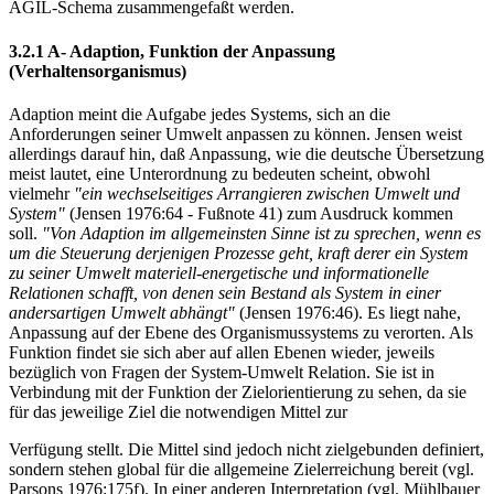
AGIL-Schema zusammengefaßt werden.
3.2.1 A- Adaption, Funktion der Anpassung
(Verhaltensorganismus)
Adaption meint die Aufgabe jedes Systems, sich an die
Anforderungen seiner Umwelt anpassen zu können. Jensen weist
allerdings darauf hin, daß Anpassung, wie die deutsche Übersetzung
meist lautet, eine Unterordnung zu bedeuten scheint, obwohl
vielmehr
"ein wechselseitiges Arrangieren zwischen Umwelt und
System"
(Jensen 1976:64 - Fußnote 41) zum Ausdruck kommen
soll.
"Von Adaption im allgemeinsten Sinne ist zu sprechen, wenn es
um die Steuerung derjenigen Prozesse geht, kraft derer ein System
zu seiner Umwelt materiell-energetische und informationelle
Relationen schafft, von denen sein Bestand als System in einer
andersartigen Umwelt abhängt"
(Jensen 1976:46). Es liegt nahe,
Anpassung auf der Ebene des Organismussystems zu verorten. Als
Funktion findet sie sich aber auf allen Ebenen wieder, jeweils
bezüglich von Fragen der System-Umwelt Relation. Sie ist in
Verbindung mit der Funktion der Zielorientierung zu sehen, da sie
für das jeweilige Ziel die notwendigen Mittel zur
Verfügung stellt. Die Mittel sind jedoch nicht zielgebunden definiert,
sondern stehen global für die allgemeine Zielerreichung bereit (vgl.
Parsons 1976:175f). In einer anderen Interpretation (vgl. Mühlbauer