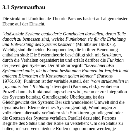
3.1 Systemaufbau
Die strukturell-funktionale Theorie Parsons basiert auf allgemeinster
Ebene auf der Einsicht,
"daßsoziale Systeme gegliederte Ganzheiten darstellen, deren Teile
danach zu bemessen sind, welche Funktionen sie für die Erhaltung
und Entwicklung des Systems besitzen"
(Mühlbauer 1980:75).
Wichtig sind die beiden Komponenten, die in ihrer Benennung
enthalten sind: Die Systemtheorie beschäftigt sich mit
Strukturen
,
durch die Verhalten organisiert ist und erfaßt darüber die
Funktion
der jeweiligen Systeme: Der Strukturbegriff
"bezeichnet also
Systemmerkmale, die in einem bestimmten Rahmen im Vergleich mit
anderen Elementen als Konstanten gelten können"
(Parsons
1976:168). Funktion ist der variable Anteil, der
"vom strukturellen in
‚ dynamischer ‘ Richtung"
divergiert (Parsons, ebd.), wobei ein
Prozeß dann als funktional angesehen wird, wenn er zur Integration
des Systems beiträgt. Grundlegende Überlegung ist das
Gleichgewicht des Systems: Bei sich wandelnder Umwelt sind die
dynamischen Elemente eines System genötigt, Wandlungen zu
vollziehen; alternativ verändern sich Strukturen grundlegend oder
die Grenzen des Systems verfallen. Parallel dazu sind Parsons
Begriffe des Status und der Rolle zu verstehen: Um den Status zu
halten, müssen verschiedene Rollen eingenommen werden, je