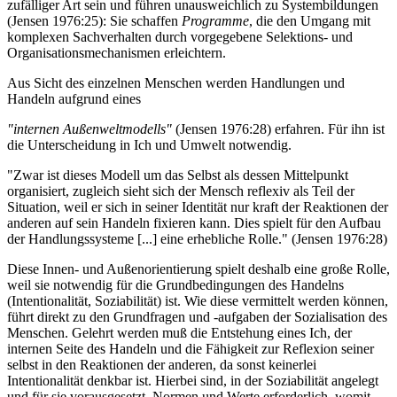
zufälliger Art sein und führen unausweichlich zu Systembildungen
(Jensen 1976:25): Sie schaffen
Programme
, die den Umgang mit
komplexen Sachverhalten durch vorgegebene Selektions- und
Organisationsmechanismen erleichtern.
Aus Sicht des einzelnen Menschen werden Handlungen und
Handeln aufgrund eines
"internen Außenweltmodells"
(Jensen 1976:28) erfahren. Für ihn ist
die Unterscheidung in Ich und Umwelt notwendig.
"Zwar ist dieses Modell um das Selbst als dessen Mittelpunkt
organisiert, zugleich sieht sich der Mensch reflexiv als Teil der
Situation, weil er sich in seiner Identität nur kraft der Reaktionen der
anderen auf sein Handeln fixieren kann. Dies spielt für den Aufbau
der Handlungssysteme [...] eine erhebliche Rolle." (Jensen 1976:28)
Diese Innen- und Außenorientierung spielt deshalb eine große Rolle,
weil sie notwendig für die Grundbedingungen des Handelns
(Intentionalität, Soziabilität) ist. Wie diese vermittelt werden können,
führt direkt zu den Grundfragen und -aufgaben der Sozialisation des
Menschen. Gelehrt werden muß die Entstehung eines Ich, der
internen Seite des Handeln und die Fähigkeit zur Reflexion seiner
selbst in den Reaktionen der anderen, da sonst keinerlei
Intentionalität denkbar ist. Hierbei sind, in der Soziabilität angelegt
und für sie vorausgesetzt, Normen und Werte erforderlich, womit