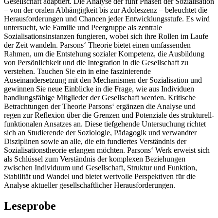
Gesellschaft adaptiert. Die Analyse der fünf Phasen der Sozialisation
– von der oralen Abhängigkeit bis zur Adoleszenz – beleuchtet die
Herausforderungen und Chancen jeder Entwicklungsstufe. Es wird
untersucht, wie Familie und Peergruppe als zentrale
Sozialisationsinstanzen fungieren, wobei sich ihre Rollen im Laufe
der Zeit wandeln. Parsons‘ Theorie bietet einen umfassenden
Rahmen, um die Entstehung sozialer Kompetenz, die Ausbildung
von Persönlichkeit und die Integration in die Gesellschaft zu
verstehen. Tauchen Sie ein in eine faszinierende
Auseinandersetzung mit den Mechanismen der Sozialisation und
gewinnen Sie neue Einblicke in die Frage, wie aus Individuen
handlungsfähige Mitglieder der Gesellschaft werden. Kritische
Betrachtungen der Theorie Parsons‘ ergänzen die Analyse und
regen zur Reflexion über die Grenzen und Potenziale des strukturell-
funktionalen Ansatzes an. Diese tiefgehende Untersuchung richtet
sich an Studierende der Soziologie, Pädagogik und verwandter
Disziplinen sowie an alle, die ein fundiertes Verständnis der
Sozialisationstheorie erlangen möchten. Parsons‘ Werk erweist sich
als Schlüssel zum Verständnis der komplexen Beziehungen
zwischen Individuum und Gesellschaft, Struktur und Funktion,
Stabilität und Wandel und bietet wertvolle Perspektiven für die
Analyse aktueller gesellschaftlicher Herausforderungen.
Leseprobe