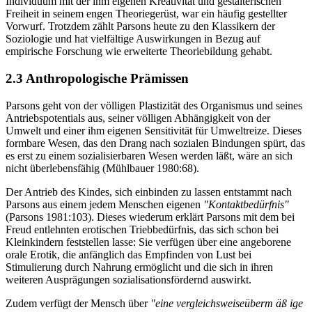
Individuum mit der ihm eigenen Kreativität und gestalterischen
Freiheit in seinem engen Theoriegerüst, war ein häufig gestellter
Vorwurf. Trotzdem zählt Parsons heute zu den Klassikern der
Soziologie und hat vielfältige Auswirkungen in Bezug auf
empirische Forschung wie erweiterte Theoriebildung gehabt.
2.3 Anthropologische Prämissen
Parsons geht von der völligen Plastizität des Organismus und seines
Antriebspotentials aus, seiner völligen Abhängigkeit von der
Umwelt und einer ihm eigenen Sensitivität für Umweltreize. Dieses
formbare Wesen, das den Drang nach sozialen Bindungen spürt, das
es erst zu einem sozialisierbaren Wesen werden läßt, wäre an sich
nicht überlebensfähig (Mühlbauer 1980:68).
Der Antrieb des Kindes, sich einbinden zu lassen entstammt nach
Parsons aus einem jedem Menschen eigenen
"Kontaktbedürfnis"
(Parsons 1981:103). Dieses wiederum erklärt Parsons mit dem bei
Freud entlehnten erotischen Triebbedürfnis, das sich schon bei
Kleinkindern feststellen lasse: Sie verfügen über eine angeborene
orale Erotik, die anfänglich das Empfinden von Lust bei
Stimulierung durch Nahrung ermöglicht und die sich in ihren
weiteren Ausprägungen sozialisationsfördernd auswirkt.
Zudem verfügt der Mensch über
"eine vergleichsweiseüberm äß ige