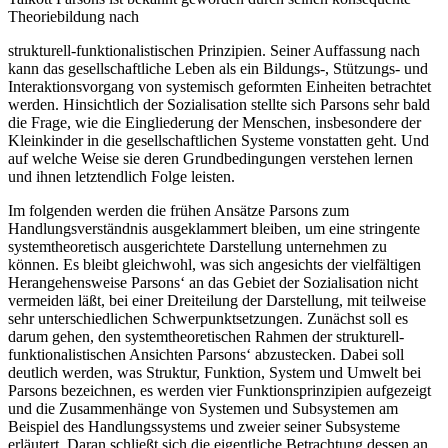
Theoriebildung nach
strukturell-funktionalistischen Prinzipien. Seiner Auffassung nach
kann das gesellschaftliche Leben als ein Bildungs-, Stützungs- und
Interaktionsvorgang von systemisch geformten Einheiten betrachtet
werden. Hinsichtlich der Sozialisation stellte sich Parsons sehr bald
die Frage, wie die Eingliederung der Menschen, insbesondere der
Kleinkinder in die gesellschaftlichen Systeme vonstatten geht. Und
auf welche Weise sie deren Grundbedingungen verstehen lernen
und ihnen letztendlich Folge leisten.
Im folgenden werden die frühen Ansätze Parsons zum
Handlungsverständnis ausgeklammert bleiben, um eine stringente
systemtheoretisch ausgerichtete Darstellung unternehmen zu
können. Es bleibt gleichwohl, was sich angesichts der vielfältigen
Herangehensweise Parsons‘ an das Gebiet der Sozialisation nicht
vermeiden läßt, bei einer Dreiteilung der Darstellung, mit teilweise
sehr unterschiedlichen Schwerpunktsetzungen. Zunächst soll es
darum gehen, den systemtheoretischen Rahmen der strukturell-
funktionalistischen Ansichten Parsons‘ abzustecken. Dabei soll
deutlich werden, was Struktur, Funktion, System und Umwelt bei
Parsons bezeichnen, es werden vier Funktionsprinzipien aufgezeigt
und die Zusammenhänge von Systemen und Subsystemen am
Beispiel des Handlungssystems und zweier seiner Subsysteme
erläutert. Daran schließt sich die eigentliche Betrachtung dessen an,