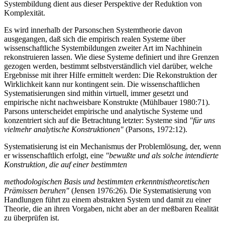
Systembildung dient aus dieser Perspektive der Reduktion von
Komplexität.
Es wird innerhalb der Parsonschen Systemtheorie davon
ausgegangen, daß sich die empirisch realen Systeme über
wissenschaftliche Systembildungen zweiter Art im Nachhinein
rekonstruieren lassen. Wie diese Systeme definiert und ihre Grenzen
gezogen werden, bestimmt selbstverständlich viel darüber, welche
Ergebnisse mit ihrer Hilfe ermittelt werden: Die Rekonstruktion der
Wirklichkeit kann nur kontingent sein. Die wissenschaftlichen
Systematisierungen sind mithin virtuell, immer gesetzt und
empirische nicht nachweisbare Konstrukte (Mühlbauer 1980:71).
Parsons unterscheidet empirische und analytische Systeme und
konzentriert sich auf die Betrachtung letzter: Systeme sind
"für uns
vielmehr analytische Konstruktionen"
(Parsons, 1972:12).
Systematisierung ist ein Mechanismus der Problemlösung, der, wenn
er wissenschaftlich erfolgt, eine
"bewußte und als solche intendierte
Konstruktion, die auf einer bestimmten
methodologischen Basis und bestimmten erkenntnistheoretischen
Prämissen beruhen"
(Jensen 1976:26). Die Systematisierung von
Handlungen führt zu einem abstrakten System und damit zu einer
Theorie, die an ihren Vorgaben, nicht aber an der meßbaren Realität
zu überprüfen ist.