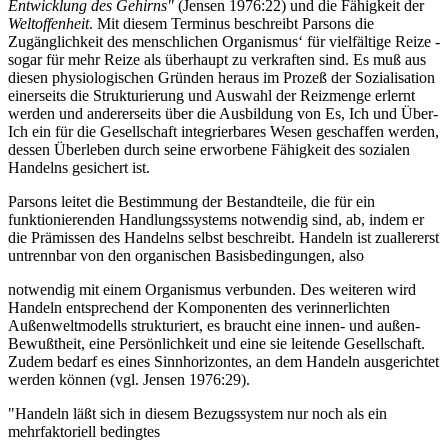
Entwicklung des Gehirns"
(Jensen 1976:22) und die Fähigkeit der
Weltoffenheit
. Mit diesem Terminus beschreibt Parsons die
Zugänglichkeit des menschlichen Organismus‘ für vielfältige Reize -
sogar für mehr Reize als überhaupt zu verkraften sind. Es muß aus
diesen physiologischen Gründen heraus im Prozeß der Sozialisation
einerseits die Strukturierung und Auswahl der Reizmenge erlernt
werden und andererseits über die Ausbildung von Es, Ich und Über-
Ich ein für die Gesellschaft integrierbares Wesen geschaffen werden,
dessen Überleben durch seine erworbene Fähigkeit des sozialen
Handelns gesichert ist.
Parsons leitet die Bestimmung der Bestandteile, die für ein
funktionierenden Handlungssystems notwendig sind, ab, indem er
die Prämissen des Handelns selbst beschreibt. Handeln ist zuallererst
untrennbar von den organischen Basisbedingungen, also
notwendig mit einem Organismus verbunden. Des weiteren wird
Handeln entsprechend der Komponenten des verinnerlichten
Außenweltmodells strukturiert, es braucht eine innen- und außen-
Bewußtheit, eine Persönlichkeit und eine sie leitende Gesellschaft.
Zudem bedarf es eines Sinnhorizontes, an dem Handeln ausgerichtet
werden können (vgl. Jensen 1976:29).
"Handeln läßt sich in diesem Bezugssystem nur noch als ein
mehrfaktoriell bedingtes