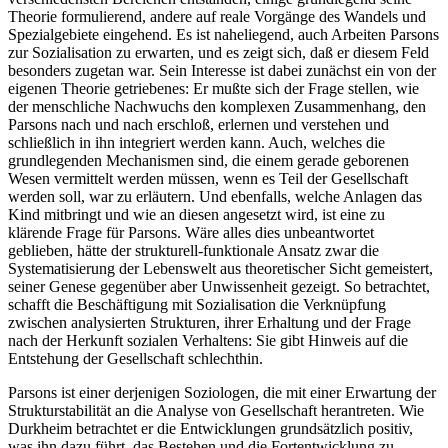
Theorie formulierend, andere auf reale Vorgänge des Wandels und
Spezialgebiete eingehend. Es ist naheliegend, auch Arbeiten Parsons
zur Sozialisation zu erwarten, und es zeigt sich, daß er diesem Feld
besonders zugetan war. Sein Interesse ist dabei zunächst ein von der
eigenen Theorie getriebenes: Er mußte sich der Frage stellen, wie
der menschliche Nachwuchs den komplexen Zusammenhang, den
Parsons nach und nach erschloß, erlernen und verstehen und
schließlich in ihn integriert werden kann. Auch, welches die
grundlegenden Mechanismen sind, die einem gerade geborenen
Wesen vermittelt werden müssen, wenn es Teil der Gesellschaft
werden soll, war zu erläutern. Und ebenfalls, welche Anlagen das
Kind mitbringt und wie an diesen angesetzt wird, ist eine zu
klärende Frage für Parsons. Wäre alles dies unbeantwortet
geblieben, hätte der strukturell-funktionale Ansatz zwar die
Systematisierung der Lebenswelt aus theoretischer Sicht gemeistert,
seiner Genese gegenüber aber Unwissenheit gezeigt. So betrachtet,
schafft die Beschäftigung mit Sozialisation die Verknüpfung
zwischen analysierten Strukturen, ihrer Erhaltung und der Frage
nach der Herkunft sozialen Verhaltens: Sie gibt Hinweis auf die
Entstehung der Gesellschaft schlechthin.
Parsons ist einer derjenigen Soziologen, die mit einer Erwartung der
Strukturstabilität an die Analyse von Gesellschaft herantreten. Wie
Durkheim betrachtet er die Entwicklungen grundsätzlich positiv,
was ihn dazu führt, das Bestehen und die Fortentwicklung zu