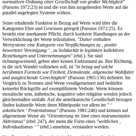
normativen Ordnung einer Gesellschaft von großer Wichtigkeit"
(Parsons 1972:23) ist und die von ihm ausgehenden Werte auf die
parallel angelegten Systeme wirken.
Seine erhaltende Funktion in Bezug auf Werte wird über die
Kategorien Ehre und Gewissen geregelt (Parsons 1972:25). Es
besteht eine anerkannte Pflicht, durch konkrete Handlungen an der
Verwirklichung der Werte teilzuhaben.
"Daher enthalten
Wertsysteme eine Kategorie von Verpflichtungen zu ‚ positiv
bewerteter Vereinigung ‘ , zu Solidarität in legitimen kollektiven
Beziehungen und Unternehmungen"
(ebd.). Sie sind
richtungsweisend, geben aber keinen Endzustand an. Ihre Richtung,
in die sich Wandel vollziehen soll, ist
"in bezug auf solche
berühmten Formeln wie Freiheit, Demokratie, allgemeine Wohlfahrt
und ausgleichende Gerechtigkeit"
(Parsons 1965:136) definiert. Im
Vergleich zu Normen sind Werte verallgemeinert und bedürfen
keinerlei Rückgriffe auf exemplifizierte Verbote. Werte können
moralische sein, ästhetische, kognitive oder religiöse werden jedoch
gleichermaßen umfaßt. Auf die amerikanische Gesellschaft bezogen
finden kulturelle Werte ihren Mittelpunkt vor allem im
" ‘
asketischen ‘ Protestatismus"
(Parsons 1981:246) und können auf
allgemeinste Weise als
"Orientierung im Sinn eines instrumentalen
Aktivismus"
(ebd: 247), der meist die Form eines
"weltlichen ‚
Individualismus ‘ "
(ebd.) annehme, verstanden werden.