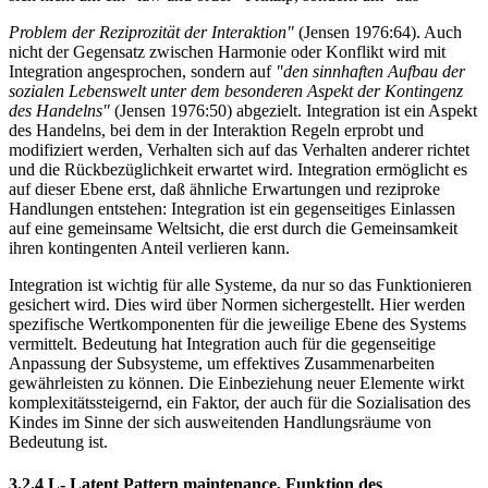
Problem der Reziprozität der Interaktion"
(Jensen 1976:64). Auch
nicht der Gegensatz zwischen Harmonie oder Konflikt wird mit
Integration angesprochen, sondern auf
"den sinnhaften Aufbau der
sozialen Lebenswelt unter dem besonderen Aspekt der Kontingenz
des Handelns"
(Jensen 1976:50) abgezielt. Integration ist ein Aspekt
des Handelns, bei dem in der Interaktion Regeln erprobt und
modifiziert werden, Verhalten sich auf das Verhalten anderer richtet
und die Rückbezüglichkeit erwartet wird. Integration ermöglicht es
auf dieser Ebene erst, daß ähnliche Erwartungen und reziproke
Handlungen entstehen: Integration ist ein gegenseitiges Einlassen
auf eine gemeinsame Weltsicht, die erst durch die Gemeinsamkeit
ihren kontingenten Anteil verlieren kann.
Integration ist wichtig für alle Systeme, da nur so das Funktionieren
gesichert wird. Dies wird über Normen sichergestellt. Hier werden
spezifische Wertkomponenten für die jeweilige Ebene des Systems
vermittelt. Bedeutung hat Integration auch für die gegenseitige
Anpassung der Subsysteme, um effektives Zusammenarbeiten
gewährleisten zu können. Die Einbeziehung neuer Elemente wirkt
komplexitätssteigernd, ein Faktor, der auch für die Sozialisation des
Kindes im Sinne der sich ausweitenden Handlungsräume von
Bedeutung ist.
3.2.4 L- Latent Pattern maintenance, Funktion des