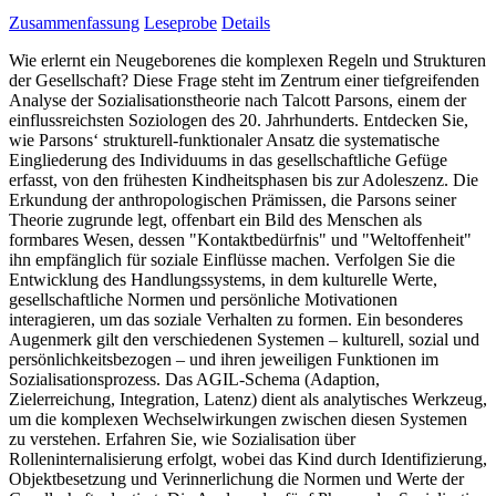
Zusammenfassung
Leseprobe
Details
Wie erlernt ein Neugeborenes die komplexen Regeln und Strukturen
der Gesellschaft? Diese Frage steht im Zentrum einer tiefgreifenden
Analyse der Sozialisationstheorie nach Talcott Parsons, einem der
einflussreichsten Soziologen des 20. Jahrhunderts. Entdecken Sie,
wie Parsons‘ strukturell-funktionaler Ansatz die systematische
Eingliederung des Individuums in das gesellschaftliche Gefüge
erfasst, von den frühesten Kindheitsphasen bis zur Adoleszenz. Die
Erkundung der anthropologischen Prämissen, die Parsons seiner
Theorie zugrunde legt, offenbart ein Bild des Menschen als
formbares Wesen, dessen "Kontaktbedürfnis" und "Weltoffenheit"
ihn empfänglich für soziale Einflüsse machen. Verfolgen Sie die
Entwicklung des Handlungssystems, in dem kulturelle Werte,
gesellschaftliche Normen und persönliche Motivationen
interagieren, um das soziale Verhalten zu formen. Ein besonderes
Augenmerk gilt den verschiedenen Systemen – kulturell, sozial und
persönlichkeitsbezogen – und ihren jeweiligen Funktionen im
Sozialisationsprozess. Das AGIL-Schema (Adaption,
Zielerreichung, Integration, Latenz) dient als analytisches Werkzeug,
um die komplexen Wechselwirkungen zwischen diesen Systemen
zu verstehen. Erfahren Sie, wie Sozialisation über
Rolleninternalisierung erfolgt, wobei das Kind durch Identifizierung,
Objektbesetzung und Verinnerlichung die Normen und Werte der