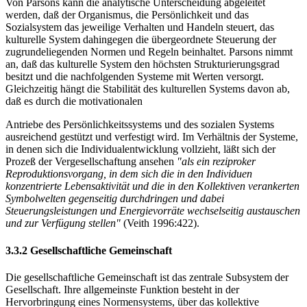
Von Parsons kann die analytische Unterscheidung abgeleitet
werden, daß der Organismus, die Persönlichkeit und das
Sozialsystem das jeweilige Verhalten und Handeln steuert, das
kulturelle System dahingegen die übergeordnete Steuerung der
zugrundeliegenden Normen und Regeln beinhaltet. Parsons nimmt
an, daß das kulturelle System den höchsten Strukturierungsgrad
besitzt und die nachfolgenden Systeme mit Werten versorgt.
Gleichzeitig hängt die Stabilität des kulturellen Systems davon ab,
daß es durch die motivationalen
Antriebe des Persönlichkeitssystems und des sozialen Systems
ausreichend gestützt und verfestigt wird. Im Verhältnis der Systeme,
in denen sich die Individualentwicklung vollzieht, läßt sich der
Prozeß der Vergesellschaftung ansehen
"als ein reziproker
Reproduktionsvorgang, in dem sich die in den Individuen
konzentrierte Lebensaktivität und die in den Kollektiven verankerten
Symbolwelten gegenseitig durchdringen und dabei
Steuerungsleistungen und Energievorräte wechselseitig austauschen
und zur Verfügung stellen"
(Veith 1996:422).
3.3.2 Gesellschaftliche Gemeinschaft
Die gesellschaftliche Gemeinschaft ist das zentrale Subsystem der
Gesellschaft. Ihre allgemeinste Funktion besteht in der
Hervorbringung eines Normensystems, über das kollektive