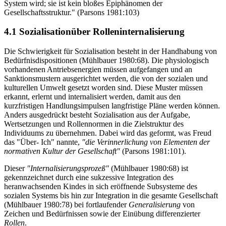
System wird; sie ist kein bloßes Epiphänomen der
Gesellschaftsstruktur." (Parsons 1981:103)
4.1 Sozialisationüber Rolleninternalisierung
Die Schwierigkeit für Sozialisation besteht in der Handhabung von
Bedürfnisdispositionen (Mühlbauer 1980:68). Die physiologisch
vorhandenen Antriebsenergien müssen aufgefangen und an
Sanktionsmustern ausgerichtet werden, die von der sozialen und
kulturellen Umwelt gesetzt worden sind. Diese Muster müssen
erkannt, erlernt und internalisiert werden, damit aus den
kurzfristigen Handlungsimpulsen langfristige Pläne werden können.
Anders ausgedrückt besteht Sozialisation aus der Aufgabe,
Wertsetzungen und Rollennormen in die Zielstruktur des
Individuums zu übernehmen. Dabei wird das geformt, was Freud
das "Über- Ich" nannte,
"die Verinnerlichung von Elementen der
normativen Kultur der Gesellschaft"
(Parsons 1981:101).
Dieser
"Internalisierungsprozeß"
(Mühlbauer 1980:68) ist
gekennzeichnet durch eine sukzessive Integration des
heranwachsenden Kindes in sich eröffnende Subsysteme des
sozialen Systems bis hin zur Integration in die gesamte Gesellschaft
(Mühlbauer 1980:78) bei fortlaufender
Generalisierung
von
Zeichen und Bedürfnissen sowie der Einübung differenzierter
Rollen
.