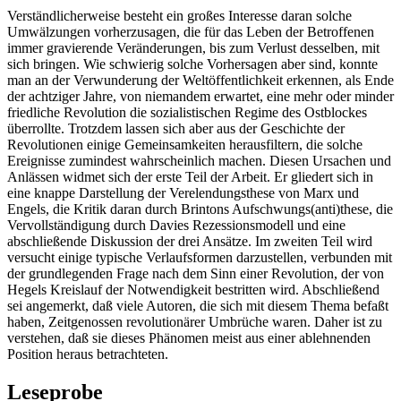
Verständlicherweise besteht ein großes Interesse daran solche
Umwälzungen vorherzusagen, die für das Leben der Betroffenen
immer gravierende Veränderungen, bis zum Verlust desselben, mit
sich bringen. Wie schwierig solche Vorhersagen aber sind, konnte
man an der Verwunderung der Weltöffentlichkeit erkennen, als Ende
der achtziger Jahre, von niemandem erwartet, eine mehr oder minder
friedliche Revolution die sozialistischen Regime des Ostblockes
überrollte. Trotzdem lassen sich aber aus der Geschichte der
Revolutionen einige Gemeinsamkeiten herausfiltern, die solche
Ereignisse zumindest wahrscheinlich machen. Diesen Ursachen und
Anlässen widmet sich der erste Teil der Arbeit. Er gliedert sich in
eine knappe Darstellung der Verelendungsthese von Marx und
Engels, die Kritik daran durch Brintons Aufschwungs(anti)these, die
Vervollständigung durch Davies Rezessionsmodell und eine
abschließende Diskussion der drei Ansätze. Im zweiten Teil wird
versucht einige typische Verlaufsformen darzustellen, verbunden mit
der grundlegenden Frage nach dem Sinn einer Revolution, der von
Hegels Kreislauf der Notwendigkeit bestritten wird. Abschließend
sei angemerkt, daß viele Autoren, die sich mit diesem Thema befaßt
haben, Zeitgenossen revolutionärer Umbrüche waren. Daher ist zu
verstehen, daß sie dieses Phänomen meist aus einer ablehnenden
Position heraus betrachteten.
Leseprobe