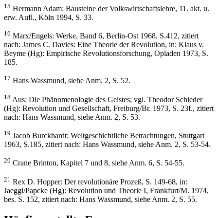
15
Hermann Adam: Bausteine der Volkswirtschaftslehre, 11. akt. u.
erw. Aufl., Köln 1994, S. 33.
16
Marx/Engels: Werke, Band 6, Berlin-Ost 1968, S.412, zitiert
nach: James C. Davies: Eine Theorie der Revolution, in: Klaus v.
Beyme (Hg): Empirische Revolutionsforschung, Opladen 1973, S.
185.
17
Hans Wassmund, siehe Anm. 2, S. 52.
18
Aus: Die Phänomenologie des Geistes; vgl. Theodor Schieder
(Hg): Revolution und Gesellschaft, Freiburg/Br. 1973, S. 23f., zitiert
nach: Hans Wassmund, siehe Anm. 2, S. 53.
19
Jacob Burckhardt: Weltgeschichtliche Betrachtungen, Stuttgart
1963, S.185, zitiert nach: Hans Wassmund, siehe Anm. 2, S. 53-54.
20
Crane Brinton, Kapitel 7 und 8, siehe Anm. 6, S. 54-55.
21
Rex D. Hopper: Der revolutionäre Prozeß, S. 149-68, in:
Jaeggi/Papcke (Hg): Revolution und Theorie I, Frankfurt/M. 1974,
bes. S. 152, zitiert nach: Hans Wassmund, siehe Anm. 2, S. 55.