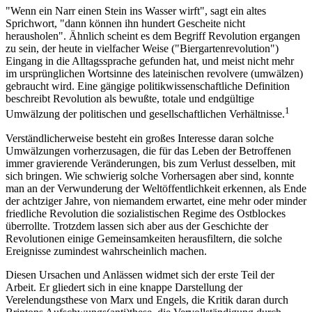
"Wenn ein Narr einen Stein ins Wasser wirft", sagt ein altes
Sprichwort, "dann können ihn hundert Gescheite nicht
herausholen". Ähnlich scheint es dem Begriff Revolution ergangen
zu sein, der heute in vielfacher Weise ("Biergartenrevolution")
Eingang in die Alltagssprache gefunden hat, und meist nicht mehr
im ursprünglichen Wortsinne des lateinischen revolvere (umwälzen)
gebraucht wird. Eine gängige politikwissenschaftliche Definition
beschreibt Revolution als bewußte, totale und endgültige
1
Umwälzung der politischen und gesellschaftlichen Verhältnisse.
Verständlicherweise besteht ein großes Interesse daran solche
Umwälzungen vorherzusagen, die für das Leben der Betroffenen
immer gravierende Veränderungen, bis zum Verlust desselben, mit
sich bringen. Wie schwierig solche Vorhersagen aber sind, konnte
man an der Verwunderung der Weltöffentlichkeit erkennen, als Ende
der achtziger Jahre, von niemandem erwartet, eine mehr oder minder
friedliche Revolution die sozialistischen Regime des Ostblockes
überrollte. Trotzdem lassen sich aber aus der Geschichte der
Revolutionen einige Gemeinsamkeiten herausfiltern, die solche
Ereignisse zumindest wahrscheinlich machen.
Diesen Ursachen und Anlässen widmet sich der erste Teil der
Arbeit. Er gliedert sich in eine knappe Darstellung der
Verelendungsthese von Marx und Engels, die Kritik daran durch