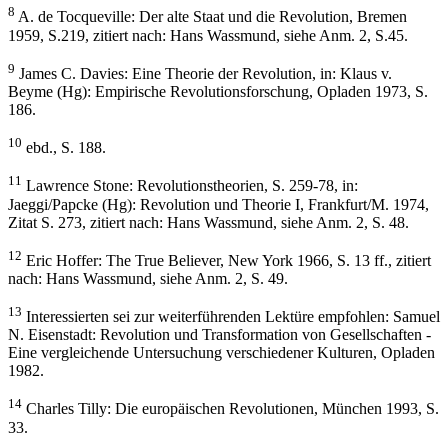
8
A. de Tocqueville: Der alte Staat und die Revolution, Bremen
1959, S.219, zitiert nach: Hans Wassmund, siehe Anm. 2, S.45.
9
James C. Davies: Eine Theorie der Revolution, in: Klaus v.
Beyme (Hg): Empirische Revolutionsforschung, Opladen 1973, S.
186.
10
ebd., S. 188.
11
Lawrence Stone: Revolutionstheorien, S. 259-78, in:
Jaeggi/Papcke (Hg): Revolution und Theorie I, Frankfurt/M. 1974,
Zitat S. 273, zitiert nach: Hans Wassmund, siehe Anm. 2, S. 48.
12
Eric Hoffer: The True Believer, New York 1966, S. 13 ff., zitiert
nach: Hans Wassmund, siehe Anm. 2, S. 49.
13
Interessierten sei zur weiterführenden Lektüre empfohlen: Samuel
N. Eisenstadt: Revolution und Transformation von Gesellschaften -
Eine vergleichende Untersuchung verschiedener Kulturen, Opladen
1982.
14
Charles Tilly: Die europäischen Revolutionen, München 1993, S.
33.