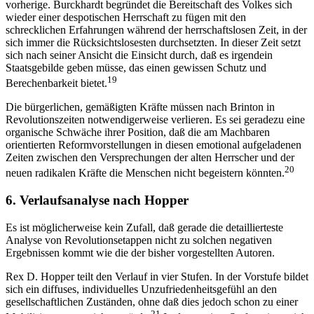
vorherige. Burckhardt begründet die Bereitschaft des Volkes sich
wieder einer despotischen Herrschaft zu fügen mit den
schrecklichen Erfahrungen während der herrschaftslosen Zeit, in der
sich immer die Rücksichtslosesten durchsetzten. In dieser Zeit setzt
sich nach seiner Ansicht die Einsicht durch, daß es irgendein
Staatsgebilde geben müsse, das einen gewissen Schutz und
19
Berechenbarkeit bietet.
Die bürgerlichen, gemäßigten Kräfte müssen nach Brinton in
Revolutionszeiten notwendigerweise verlieren. Es sei geradezu eine
organische Schwäche ihrer Position, daß die am Machbaren
orientierten Reformvorstellungen in diesen emotional aufgeladenen
Zeiten zwischen den Versprechungen der alten Herrscher und der
20
neuen radikalen Kräfte die Menschen nicht begeistern könnten.
6. Verlaufsanalyse nach Hopper
Es ist möglicherweise kein Zufall, daß gerade die detaillierteste
Analyse von Revolutionsetappen nicht zu solchen negativen
Ergebnissen kommt wie die der bisher vorgestellten Autoren.
Rex D. Hopper teilt den Verlauf in vier Stufen. In der Vorstufe bildet
sich ein diffuses, individuelles Unzufriedenheitsgefühl an den
gesellschaftlichen Zuständen, ohne daß dies jedoch schon zu einer
21