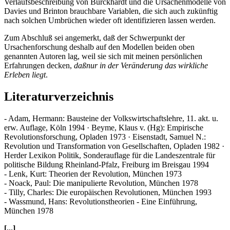
Verlaufsbeschreibung von Burckhardt und die Ursachenmodelle von
Davies und Brinton brauchbare Variablen, die sich auch zukünftig
nach solchen Umbrüchen wieder oft identifizieren lassen werden.
Zum Abschluß sei angemerkt, daß der Schwerpunkt der
Ursachenforschung deshalb auf den Modellen beiden oben
genannten Autoren lag, weil sie sich mit meinen persönlichen
Erfahrungen decken,
daßnur in der Veränderung das wirkliche
Erleben liegt
.
Literaturverzeichnis
- Adam, Hermann: Bausteine der Volkswirtschaftslehre, 11. akt. u.
erw. Auflage, Köln 1994 · Beyme, Klaus v. (Hg): Empirische
Revolutionsforschung, Opladen 1973 · Eisenstadt, Samuel N.:
Revolution und Transformation von Gesellschaften, Opladen 1982 ·
Herder Lexikon Politik, Sonderauflage für die Landeszentrale für
politische Bildung Rheinland-Pfalz, Freiburg im Breisgau 1994
- Lenk, Kurt: Theorien der Revolution, München 1973
- Noack, Paul: Die manipulierte Revolution, München 1978
- Tilly, Charles: Die europäischen Revolutionen, München 1993
- Wassmund, Hans: Revolutionstheorien - Eine Einführung,
München 1978
[...]