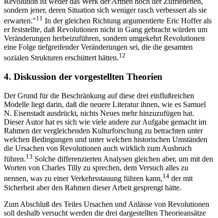
Revolution ist weder das Werk der Armen noch der Zufriedenen,
sondern jener, deren Situation sich weniger rasch verbessert als sie
11
erwarten."
In der gleichen Richtung argumentierte Eric Hoffer als
er feststellte, daß Revolutionen nicht in Gang gebracht würden um
Veränderungen herbeizuführen, sondern umgekehrt Revolutionen
eine Folge tiefgreifender Veränderungen sei, die die gesamten
12
sozialen Strukturen erschüttert hätten.
4. Diskussion der vorgestellten Theorien
Der Grund für die Beschränkung auf diese drei einflußreichen
Modelle liegt darin, daß die neuere Literatur ihnen, wie es Samuel
N. Eisenstadt ausdrückt, nichts Neues mehr hinzuzufügen hat.
Dieser Autor hat es sich wie viele andere zur Aufgabe gemacht im
Rahmen der vergleichenden Kulturforschung zu betrachten unter
welchen Bedingungen und unter welchen historischen Umständen
die Ursachen von Revolutionen auch wirklich zum Ausbruch
13
führen.
Solche differenzierten Analysen gleichen aber, um mit den
Worten von Charles Tilly zu sprechen, dem Versuch alles zu
14
nennen, was zu einer Verkehrsstauung führen kann,
der mit
Sicherheit aber den Rahmen dieser Arbeit gesprengt hätte.
Zum Abschluß des Teiles Ursachen und Anlässe von Revolutionen
soll deshalb versucht werden die drei dargestellten Theorieansätze