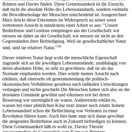
Brinton und Davies finden. Diese Gemeinsamkeit ist die Einsicht,
daß nicht die absolute Höhe des Lebensstandards, sondern vielmehr
die Bewußtseinslage der Menschen entscheidend ist. Ausgerechnet
Marx drückt diese Erkenntnis im Widerspruch zu seiner sonst
vertretenen Ansicht in mindestens einer Arbeit so aus: "Unsere
Bedürfnisse und Genüsse entspringen aus der Gesellschaft: wir
messen sie daher an der Gesellschaft; wir messen sie nicht an den
Gegenständen ihrer Befriedigung. Weil sie gesellschaftlicher Natur
16
sind, sind sie relativer Natur."
Dieser relativen Natur liegt wohl die menschliche Eigenschaft
zugrunde sich an die jeweiligen Lebensumstände, unabhängig von
deren absoluten Höhe, so sehr zu gewöhnen, daß sie als das
Normale empfunden werden. Dies würde meiner Ansicht nach
erklären, daß einerseits oft generationenlang die politisch-
ökonomischen Verhältnisse geradezu nach radikalen Umwälzungen
verlangen und nichts geschieht Die Menschen hatten sich also an die
desolaten Umstände gewöhnt und erkennen erst bei deren
Besserung wie unerträglich sie waren. Andererseits erklärt es,
warum bei einer plötzlichen Krise trotz immer noch relativ hohem
Lebensstandard schon die Befürchtung von Verlusten zu einer
Revolution führen kann. Auch hier hatte man sich daran gewöhnt
die steigenden Bedürfnisse auch in Zukunft befriedigen zu können.
Diese Gemeinsamkeit läßt es wohl zu, Davies Theorie
gewissermaßen als Gegenstück zum Kern von Brintons