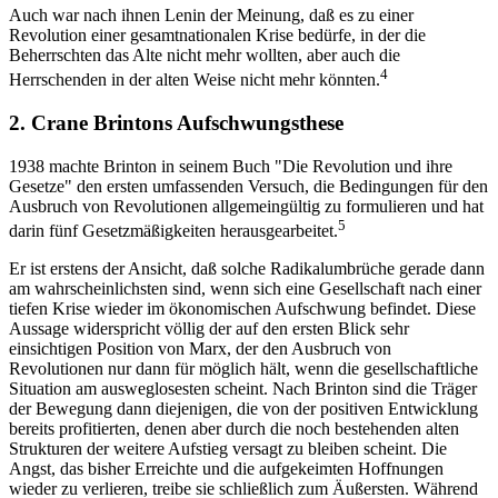
Auch war nach ihnen Lenin der Meinung, daß es zu einer
Revolution einer gesamtnationalen Krise bedürfe, in der die
Beherrschten das Alte nicht mehr wollten, aber auch die
4
Herrschenden in der alten Weise nicht mehr könnten.
2. Crane Brintons Aufschwungsthese
1938 machte Brinton in seinem Buch "Die Revolution und ihre
Gesetze" den ersten umfassenden Versuch, die Bedingungen für den
Ausbruch von Revolutionen allgemeingültig zu formulieren und hat
5
darin fünf Gesetzmäßigkeiten herausgearbeitet.
Er ist erstens der Ansicht, daß solche Radikalumbrüche gerade dann
am wahrscheinlichsten sind, wenn sich eine Gesellschaft nach einer
tiefen Krise wieder im ökonomischen Aufschwung befindet. Diese
Aussage widerspricht völlig der auf den ersten Blick sehr
einsichtigen Position von Marx, der den Ausbruch von
Revolutionen nur dann für möglich hält, wenn die gesellschaftliche
Situation am ausweglosesten scheint. Nach Brinton sind die Träger
der Bewegung dann diejenigen, die von der positiven Entwicklung
bereits profitierten, denen aber durch die noch bestehenden alten
Strukturen der weitere Aufstieg versagt zu bleiben scheint. Die
Angst, das bisher Erreichte und die aufgekeimten Hoffnungen
wieder zu verlieren, treibe sie schließlich zum Äußersten. Während