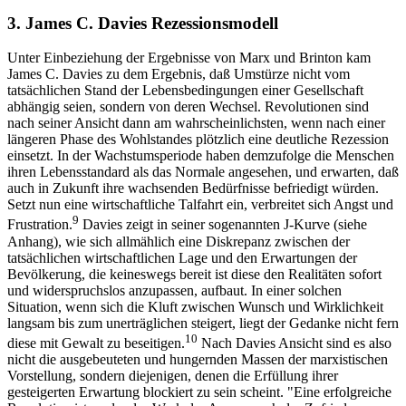
3. James C. Davies Rezessionsmodell
Unter Einbeziehung der Ergebnisse von Marx und Brinton kam
James C. Davies zu dem Ergebnis, daß Umstürze nicht vom
tatsächlichen Stand der Lebensbedingungen einer Gesellschaft
abhängig seien, sondern von deren Wechsel. Revolutionen sind
nach seiner Ansicht dann am wahrscheinlichsten, wenn nach einer
längeren Phase des Wohlstandes plötzlich eine deutliche Rezession
einsetzt. In der Wachstumsperiode haben demzufolge die Menschen
ihren Lebensstandard als das Normale angesehen, und erwarten, daß
auch in Zukunft ihre wachsenden Bedürfnisse befriedigt würden.
Setzt nun eine wirtschaftliche Talfahrt ein, verbreitet sich Angst und
9
Frustration.
Davies zeigt in seiner sogenannten J-Kurve (siehe
Anhang), wie sich allmählich eine Diskrepanz zwischen der
tatsächlichen wirtschaftlichen Lage und den Erwartungen der
Bevölkerung, die keineswegs bereit ist diese den Realitäten sofort
und widerspruchslos anzupassen, aufbaut. In einer solchen
Situation, wenn sich die Kluft zwischen Wunsch und Wirklichkeit
langsam bis zum unerträglichen steigert, liegt der Gedanke nicht fern
10
diese mit Gewalt zu beseitigen.
Nach Davies Ansicht sind es also
nicht die ausgebeuteten und hungernden Massen der marxistischen
Vorstellung, sondern diejenigen, denen die Erfüllung ihrer
gesteigerten Erwartung blockiert zu sein scheint. "Eine erfolgreiche