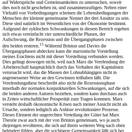
auf Widersprüche und Gemeinsamkeiten zu untersuchen, soweit
dies noch nicht geschehen ist, und zusammenzufügen. Neben einer
Vielzahl von Vorbedingungen scheinen die Lebensbedingungen der
Menschen der kleinste gemeinsame Nenner der drei Ansätze zu sein.
Diese sind natürlich im Wesentlichen von der Ökonomie bestimmt.
Aufgrund der zyklischen Schwankungen in diesem Bereich ergeben
sich etwas vereinfacht vier unterschiedliche Phasen, der
Aufschwung, die Rezession und die Übergangsphasen zwischen
15
den beiden ersteren.
Während Brinton und Davies die
Übergangsphasen abdecken kann die marxistische Vorstellung
meines Erachtens nicht mit dieser Vorstellung verbunden werden.
Dies gelingt deswegen nicht, weil nach Marx die Verelendung der
Arbeiterschaft hauptsächlich durch das Verhalten der Kapitalisten
verursacht wird, das die Massen der Lohnabhängigen nicht in
angemessener Weise an den Gewinnen teilhaben läßt. Die
Verelendungsthese beschreibt also nicht die Rezessionsphase
innerhalb der normalen konjunkturellen Schwankungen, auf die sich
die beiden anderen Autoren beziehen, sondern kann durchaus auch
in Zeiten wirtschaftlicher Prosperität zum Tragen kommen. Marx
versteht deshalb ökonomische Krisen nach meiner Ansicht nicht als
Ursache, sondern lediglich als Anlässe revolutionärer Prozesse.
Dieses Element der ungerechten Verteilung der Güter hat Marx
Theorie zwar auch mit der von Brinton gemeinsam, wo ja auch
diejenigen revoltieren, die sich auf ihrem weiteren Weg nach oben
behindert fühlen, aber die wichtigere Gemeinsamkeit läßt sich bei