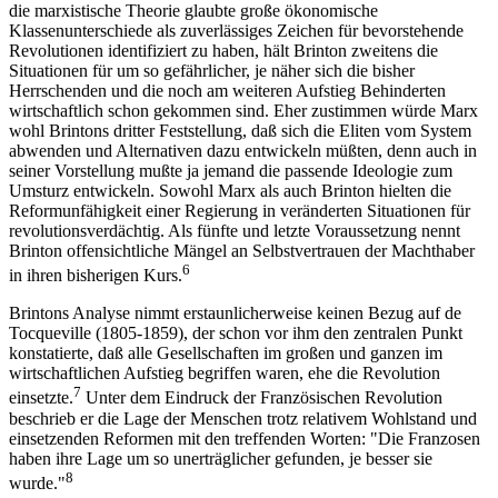
die marxistische Theorie glaubte große ökonomische
Klassenunterschiede als zuverlässiges Zeichen für bevorstehende
Revolutionen identifiziert zu haben, hält Brinton zweitens die
Situationen für um so gefährlicher, je näher sich die bisher
Herrschenden und die noch am weiteren Aufstieg Behinderten
wirtschaftlich schon gekommen sind. Eher zustimmen würde Marx
wohl Brintons dritter Feststellung, daß sich die Eliten vom System
abwenden und Alternativen dazu entwickeln müßten, denn auch in
seiner Vorstellung mußte ja jemand die passende Ideologie zum
Umsturz entwickeln. Sowohl Marx als auch Brinton hielten die
Reformunfähigkeit einer Regierung in veränderten Situationen für
revolutionsverdächtig. Als fünfte und letzte Voraussetzung nennt
Brinton offensichtliche Mängel an Selbstvertrauen der Machthaber
6
in ihren bisherigen Kurs.
Brintons Analyse nimmt erstaunlicherweise keinen Bezug auf de
Tocqueville (1805-1859), der schon vor ihm den zentralen Punkt
konstatierte, daß alle Gesellschaften im großen und ganzen im
wirtschaftlichen Aufstieg begriffen waren, ehe die Revolution
7
einsetzte.
Unter dem Eindruck der Französischen Revolution
beschrieb er die Lage der Menschen trotz relativem Wohlstand und
einsetzenden Reformen mit den treffenden Worten: "Die Franzosen
haben ihre Lage um so unerträglicher gefunden, je besser sie
8
wurde."