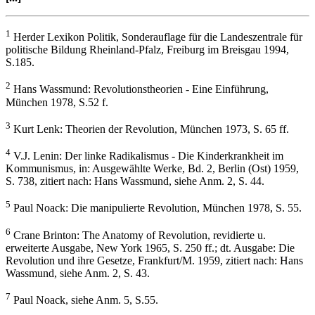
1
Herder Lexikon Politik, Sonderauflage für die Landeszentrale für
politische Bildung Rheinland-Pfalz, Freiburg im Breisgau 1994,
S.185.
2
Hans Wassmund: Revolutionstheorien - Eine Einführung,
München 1978, S.52 f.
3
Kurt Lenk: Theorien der Revolution, München 1973, S. 65 ff.
4
V.J. Lenin: Der linke Radikalismus - Die Kinderkrankheit im
Kommunismus, in: Ausgewählte Werke, Bd. 2, Berlin (Ost) 1959,
S. 738, zitiert nach: Hans Wassmund, siehe Anm. 2, S. 44.
5
Paul Noack: Die manipulierte Revolution, München 1978, S. 55.
6
Crane Brinton: The Anatomy of Revolution, revidierte u.
erweiterte Ausgabe, New York 1965, S. 250 ff.; dt. Ausgabe: Die
Revolution und ihre Gesetze, Frankfurt/M. 1959, zitiert nach: Hans
Wassmund, siehe Anm. 2, S. 43.
7
Paul Noack, siehe Anm. 5, S.55.