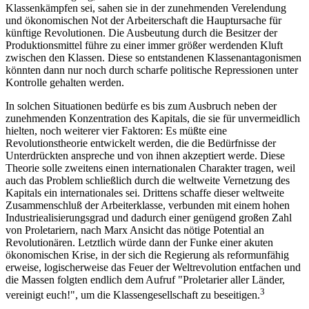
Klassenkämpfen sei, sahen sie in der zunehmenden Verelendung
und ökonomischen Not der Arbeiterschaft die Hauptursache für
künftige Revolutionen. Die Ausbeutung durch die Besitzer der
Produktionsmittel führe zu einer immer größer werdenden Kluft
zwischen den Klassen. Diese so entstandenen Klassenantagonismen
könnten dann nur noch durch scharfe politische Repressionen unter
Kontrolle gehalten werden.
In solchen Situationen bedürfe es bis zum Ausbruch neben der
zunehmenden Konzentration des Kapitals, die sie für unvermeidlich
hielten, noch weiterer vier Faktoren: Es müßte eine
Revolutionstheorie entwickelt werden, die die Bedürfnisse der
Unterdrückten anspreche und von ihnen akzeptiert werde. Diese
Theorie solle zweitens einen internationalen Charakter tragen, weil
auch das Problem schließlich durch die weltweite Vernetzung des
Kapitals ein internationales sei. Drittens schaffe dieser weltweite
Zusammenschluß der Arbeiterklasse, verbunden mit einem hohen
Industriealisierungsgrad und dadurch einer genügend großen Zahl
von Proletariern, nach Marx Ansicht das nötige Potential an
Revolutionären. Letztlich würde dann der Funke einer akuten
ökonomischen Krise, in der sich die Regierung als reformunfähig
erweise, logischerweise das Feuer der Weltrevolution entfachen und
die Massen folgten endlich dem Aufruf "Proletarier aller Länder,
3
vereinigt euch!", um die Klassengesellschaft zu beseitigen.