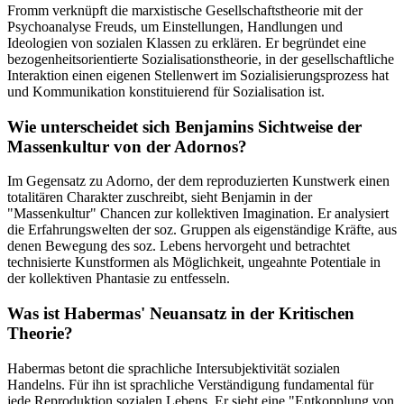
Fromm verknüpft die marxistische Gesellschaftstheorie mit der
Psychoanalyse Freuds, um Einstellungen, Handlungen und
Ideologien von sozialen Klassen zu erklären. Er begründet eine
bezogenheitsorientierte Sozialisationstheorie, in der gesellschaftliche
Interaktion einen eigenen Stellenwert im Sozialisierungsprozess hat
und Kommunikation konstituierend für Sozialisation ist.
Wie unterscheidet sich Benjamins Sichtweise der
Massenkultur von der Adornos?
Im Gegensatz zu Adorno, der dem reproduzierten Kunstwerk einen
totalitären Charakter zuschreibt, sieht Benjamin in der
"Massenkultur" Chancen zur kollektiven Imagination. Er analysiert
die Erfahrungswelten der soz. Gruppen als eigenständige Kräfte, aus
denen Bewegung des soz. Lebens hervorgeht und betrachtet
technisierte Kunstformen als Möglichkeit, ungeahnte Potentiale in
der kollektiven Phantasie zu entfesseln.
Was ist Habermas' Neuansatz in der Kritischen
Theorie?
Habermas betont die sprachliche Intersubjektivität sozialen
Handelns. Für ihn ist sprachliche Verständigung fundamental für
jede Reproduktion sozialen Lebens. Er sieht eine "Entkopplung von