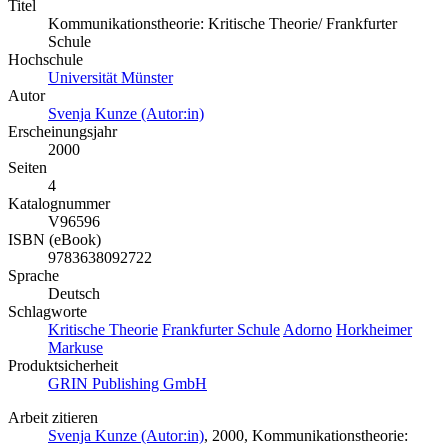
Titel
Kommunikationstheorie: Kritische Theorie/ Frankfurter
Schule
Hochschule
Universität Münster
Autor
Svenja Kunze (Autor:in)
Erscheinungsjahr
2000
Seiten
4
Katalognummer
V96596
ISBN (eBook)
9783638092722
Sprache
Deutsch
Schlagworte
Kritische Theorie
Frankfurter Schule
Adorno
Horkheimer
Markuse
Produktsicherheit
GRIN Publishing GmbH
Arbeit zitieren
Svenja Kunze (Autor:in)
, 2000, Kommunikationstheorie: