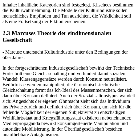
Inhalte: inhaltliche Kategorien sind festgelegt, Klischees bestimmen
die Kulturwahrnehmung. Die Modelle der Kulturindustrie sollen
menschliches Empfinden und Tun ausrichten, die Wirklichkeit soll
als eine Fortsetzung der Fiktion erscheinen.
2.3 Marcuses Theorie der eindimensionalen
Gesellschaft
- Marcuse untersucht Kulturindustrie unter den Bedingungen der
60er Jahre -
In der fortgeschrittenen Industriegesellschaft bewirkt der Technische
Fortschritt eine Gleich- schaltung und verhindert damit sozialen
Wandel; Klassengegensätze werden durch Konsum neutralisiert.
Bedürfnisse werden manipuliert, die ökonomisch-technische
Gleichschaltung formt das Ich-Ideal des Massenmenschen, der sich
dann über Konsum definiert. Auch der So- zialisationstypus wandelt
sich: Angesichts der eigenen Ohnmacht zieht sich das Individuum
ins Private zurück und definiert sich über Konsum, um sich für die
fehlende Möglichkeit der eigenen Subjektivität zu entschädigen.
Wohlfahrtsstaat und Kriegsführungsstaat existieren nebeneinander,
Medienpropaganda bewirkt konsumgesteuerte Manipulation und
autoritäre Mobilisierung. In der Überflußgesellschaft bestehen
unaufhebbare Antagonismen.