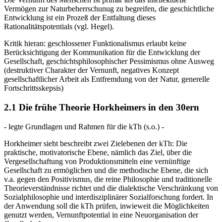
Vermögen zur Naturbeherrschunug zu begreifen, die geschichtliche
Entwicklung ist ein Prozeß der Entfaltung dieses
Rationalitätspotentials (vgl. Hegel).
Kritik hieran: geschlossener Funktionalismus erlaubt keine
Berücksichtigung der Kommunikation für die Entwicklung der
Gesellschaft, geschichtsphilosophischer Pessimismus ohne Ausweg
(destruktiver Charakter der Vernunft, negatives Konzept
gesellschaftlicher Arbeit als Entfremdung von der Natur, generelle
Fortschrittsskepsis)
2.1 Die frühe Theorie Horkheimers in den 30ern
- legte Grundlagen und Rahmen für die kTh (s.o.) -
Horkheimer sieht beschreibt zwei Zielebenen der kTh: Die
praktische, motivatorische Ebene, nämlich das Ziel, über die
Vergesellschaftung von Produktionsmitteln eine vernünftige
Gesellschaft zu ermöglichen und die methodische Ebene, die sich
v.a. gegen den Positivismus, die reine Philosophie und traditionelle
Theorieverständnisse richtet und die dialektische Verschränkung von
Sozialphilosophie und interdisziplinärer Sozialforschung fordert. In
der Anwendung soll die kTh prüfen, inwieweit die Möglichkeiten
genutzt werden, Vernunftpotential in eine Neuorganisation der