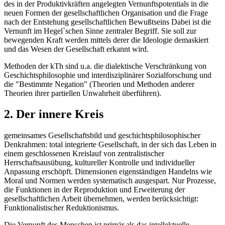
des in der Produktivkräften angelegten Vernunftspotentials in die
neuen Formen der gesellschaftlichen Organisation und die Frage
nach der Entstehung gesellschaftlichen Bewußtseins Dabei ist die
Vernunft im Hegel`schen Sinne zentraler Begriff. Sie soll zur
bewegenden Kraft werden mittels derer die Ideologie demaskiert
und das Wesen der Gesellschaft erkannt wird.
Methoden der kTh sind u.a. die dialektische Verschränkung von
Geschichtsphilosophie und interdisziplinärer Sozialforschung und
die "Bestimmte Negation" (Theorien und Methoden anderer
Theorien ihrer partiellen Unwahrheit überführen).
2. Der innere Kreis
gemeinsames Gesellschaftsbild und geschichtsphilosophischer
Denkrahmen: total integrierte Gesellschaft, in der sich das Leben in
einem geschlossenen Kreislauf von zentralistischer
Herrschaftsausübung, kultureller Kontrolle und individueller
Anpassung erschöpft. Dimensionen eigenständigen Handelns wie
Moral und Normen werden systematisch ausgespart. Nur Prozesse,
die Funktionen in der Reproduktion und Erweiterung der
gesellschaftlichen Arbeit übernehmen, werden berücksichtigt:
Funktionalistischer Reduktionismus.
Die Vernunft des Menschen ist primär als das intellektuelle