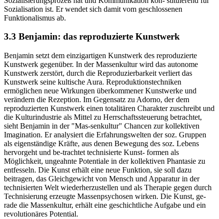
Sozialisierungsprozeß hat und Kommunikation kon- stituierend für
Sozialisation ist. Er wendet sich damit vom geschlossenen
Funktionalismus ab.
3.3 Benjamin: das reproduzierte Kunstwerk
Benjamin setzt dem einzigartigen Kunstwerk des reproduzierte
Kunstwerk gegenüber. In der Massenkultur wird das autonome
Kunstwerk zerstört, durch die Reproduzierbarkeit verliert das
Kunstwerk seine kultische Aura. Reproduktionstechniken
ermöglichen neue Wirkungen überkommener Kunstwerke und
verändern die Rezeption. Im Gegensatz zu Adorno, der dem
reproduzierten Kunstwerk einen totalitären Charakter zuschreibt und
die Kulturindustrie als Mittel zu Herrschaftssteuerung betrachtet,
sieht Benjamin in der "Mas-senkultur" Chancen zur kollektiven
Imagination. Er analysiert die Erfahrungswelten der soz. Gruppen
als eigenständige Kräfte, aus denen Bewegung des soz. Lebens
hervorgeht und be-trachtet technisierte Kunst- formen als
Möglichkeit, ungeahnte Potentiale in der kollektiven Phantasie zu
entfesseln. Die Kunst erhält eine neue Funktion, sie soll dazu
beitragen, das Gleichgewicht von Mensch und Apparatur in der
technisierten Welt wiederherzustellen und als Therapie gegen durch
Technisierung erzeugte Massenpsychosen wirken. Die Kunst, ge-
rade die Massenkultur, erhält eine geschichtliche Aufgabe und ein
revolutionäres Potential.