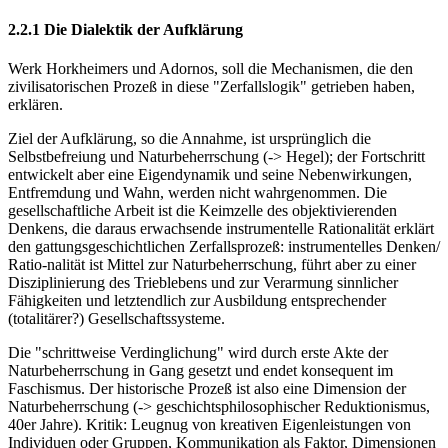
2.2.1 Die Dialektik der Aufklärung
Werk Horkheimers und Adornos, soll die Mechanismen, die den
zivilisatorischen Prozeß in diese "Zerfallslogik" getrieben haben,
erklären.
Ziel der Aufklärung, so die Annahme, ist ursprünglich die
Selbstbefreiung und Naturbeherrschung (-> Hegel); der Fortschritt
entwickelt aber eine Eigendynamik und seine Nebenwirkungen,
Entfremdung und Wahn, werden nicht wahrgenommen. Die
gesellschaftliche Arbeit ist die Keimzelle des objektivierenden
Denkens, die daraus erwachsende instrumentelle Rationalität erklärt
den gattungsgeschichtlichen Zerfallsprozeß: instrumentelles Denken/
Ratio-nalität ist Mittel zur Naturbeherrschung, führt aber zu einer
Disziplinierung des Trieblebens und zur Verarmung sinnlicher
Fähigkeiten und letztendlich zur Ausbildung entsprechender
(totalitärer?) Gesellschaftssysteme.
Die "schrittweise Verdinglichung" wird durch erste Akte der
Naturbeherrschung in Gang gesetzt und endet konsequent im
Faschismus. Der historische Prozeß ist also eine Dimension der
Naturbeherrschung (-> geschichtsphilosophischer Reduktionismus,
40er Jahre). Kritik: Leugnug von kreativen Eigenleistungen von
Individuen oder Gruppen, Kommunikation als Faktor, Dimensionen