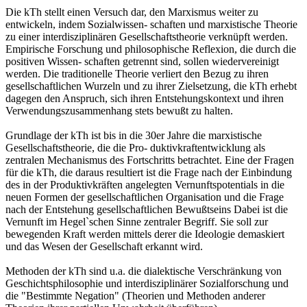
Die kTh stellt einen Versuch dar, den Marxismus weiter zu
entwickeln, indem Sozialwissen- schaften und marxistische Theorie
zu einer interdisziplinären Gesellschaftstheorie verknüpft werden.
Empirische Forschung und philosophische Reflexion, die durch die
positiven Wissen- schaften getrennt sind, sollen wiedervereinigt
werden. Die traditionelle Theorie verliert den Bezug zu ihren
gesellschaftlichen Wurzeln und zu ihrer Zielsetzung, die kTh erhebt
dagegen den Anspruch, sich ihren Entstehungskontext und ihren
Verwendungszusammenhang stets bewußt zu halten.
Grundlage der kTh ist bis in die 30er Jahre die marxistische
Gesellschaftstheorie, die die Pro- duktivkraftentwicklung als
zentralen Mechanismus des Fortschritts betrachtet. Eine der Fragen
für die kTh, die daraus resultiert ist die Frage nach der Einbindung
des in der Produktivkräften angelegten Vernunftspotentials in die
neuen Formen der gesellschaftlichen Organisation und die Frage
nach der Entstehung gesellschaftlichen Bewußtseins Dabei ist die
Vernunft im Hegel`schen Sinne zentraler Begriff. Sie soll zur
bewegenden Kraft werden mittels derer die Ideologie demaskiert
und das Wesen der Gesellschaft erkannt wird.
Methoden der kTh sind u.a. die dialektische Verschränkung von
Geschichtsphilosophie und interdisziplinärer Sozialforschung und
die "Bestimmte Negation" (Theorien und Methoden anderer