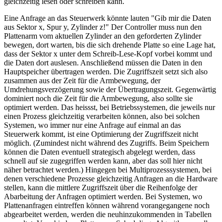
gleichzeitig lesen oder schreiben kann.
Eine Anfrage an das Steuerwerk könnte lauten "Gib mir die Daten
aus Sektor x, Spur y, Zylinder z!" Der Controller muss nun den
Plattenarm vom aktuellen Zylinder an den geforderten Zylinder
bewegen, dort warten, bis die sich drehende Platte so eine Lage hat,
dass der Sektor x unter dem Schreib-Lese-Kopf vorbei kommt und
die Daten dort auslesen. Anschließend müssen die Daten in den
Hauptspeicher übertragen werden. Die Zugriffszeit setzt sich also
zusammen aus der Zeit für die Armbewegung, der
Umdrehungsverzögerung sowie der Übertragungszeit. Gegenwärtig
dominiert noch die Zeit für die Armbewegung, also sollte sie
optimiert werden. Das heissst, bei Betriebssystemen, die jeweils nur
einen Prozess gleichzeitig verarbeiten können, also bei solchen
Systemen, wo immer nur eine Anfrage auf einmal an das
Steuerwerk kommt, ist eine Optimierung der Zugriffszeit nicht
möglich. (Zumindest nicht während des Zugriffs. Beim Speichern
können die Daten eventuell strategisch abgelegt werden, dass
schnell auf sie zugegriffen werden kann, aber das soll hier nicht
näher betrachtet werden.) Hingegen bei Multiprozesssystemen, bei
denen verschiedene Prozesse gleichzeitig Anfragen an die Hardware
stellen, kann die mittlere Zugriffszeit über die Reihenfolge der
Abarbeitung der Anfragen optimiert werden. Bei Systemen, wo
Plattenanfragen eintreffen können während vorangegangene noch
abgearbeitet werden, werden die neuhinzukommenden in Tabellen