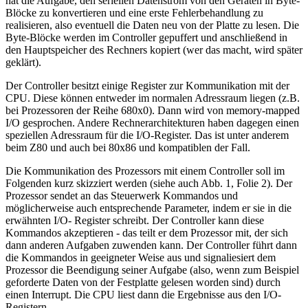
hat die Aufgabe, den seriellen Datenstrom von den Geräten in Byte-
Blöcke zu konvertieren und eine erste Fehlerbehandlung zu
realisieren, also eventuell die Daten neu von der Platte zu lesen. Die
Byte-Blöcke werden im Controller gepuffert und anschließend in
den Hauptspeicher des Rechners kopiert (wer das macht, wird später
geklärt).
Der Controller besitzt einige Register zur Kommunikation mit der
CPU. Diese können entweder im normalen Adressraum liegen (z.B.
bei Prozessoren der Reihe 680x0). Dann wird von memory-mapped
I/O gesprochen. Andere Rechnerarchitekturen haben dagegen einen
speziellen Adressraum für die I/O-Register. Das ist unter anderem
beim Z80 und auch bei 80x86 und kompatiblen der Fall.
Die Kommunikation des Prozessors mit einem Controller soll im
Folgenden kurz skizziert werden (siehe auch Abb. 1, Folie 2). Der
Prozessor sendet an das Steuerwerk Kommandos und
möglicherweise auch entsprechende Parameter, indem er sie in die
erwähnten I/O- Register schreibt. Der Controller kann diese
Kommandos akzeptieren - das teilt er dem Prozessor mit, der sich
dann anderen Aufgaben zuwenden kann. Der Controller führt dann
die Kommandos in geeigneter Weise aus und signaliesiert dem
Prozessor die Beendigung seiner Aufgabe (also, wenn zum Beispiel
geforderte Daten von der Festplatte gelesen worden sind) durch
einen Interrupt. Die CPU liest dann die Ergebnisse aus den I/O-
Registern.