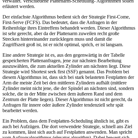
verwaltet. Verschiedene Plattenarm-Scheduling- Algorithmen sollen
erläutert werden.
Der einfachste Algorithmus bedient sich der Strategie First-Come,
First-Serve (FCFS). Das bedeutet, dass die Anfragen in der
Reihenfolge ihres Eintreffens behandelt werden. Dieser Algorithmus
ist sehr gerecht, aber da der Plattenarm zuweilen recht große
Strecken hintereinander zurücklegen muss und damit die
Zugriffszeit groß ist, ist er nicht optimal, sprich, er ist langsam.
Eine andere Strategie ist es, aus den gegenwärtig in der Tabelle
gespeicherten Plattenanfragen, jene zur nächsten Bearbeitung
auszuwählen, die zum aktuellen Zylinder am nächsten liegt. Diese
Strategie wird Shortest seek first (SSF) genannt. Das Problem bei
diesem Algorithmus ist, dass sich bei stark belasteten Festplatten der
Arm die meiste Zeit bei den mittleren Zylindern aufhält (mittlere
Zylinder meint nicht jene, die der Spindel an nächsten sind, sondern
solche, die in der Mitte zwischen dem äußeren Rand und dem
Zentrum der Platte liegen). Dieser Algorithmus ist nicht gerecht, da
Anfragen für innere oder äußere Zylinder tendenziell sehr spät
bearbeitet werden.
Ein Problem, dass dem Festplatten-Scheduling ähnlich ist, gibt es
auch bei Aufzügen. Die dort verwendete Strategie, schnell ans Ziel
zu kommen, lässt sich auch auf Festplatten anwenden. Man spricht
vom Aufzugsalgorithmus (elevator algorithm). Dabei bewegt sich