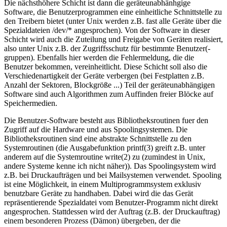
Die nächsthöhere Schicht ist dann die geräteunabhänhgige
Software, die Benutzerprogrammen eine einheitliche Schnittstelle zu
den Treibern bietet (unter Unix werden z.B. fast alle Geräte über die
Spezialdateien /dev/* angesprochen). Von der Software in dieser
Schicht wird auch die Zuteilung und Freigabe von Geräten realisiert,
also unter Unix z.B. der Zugriffsschutz für bestimmte Benutzer(-
gruppen). Ebenfalls hier werden die Fehlermeldung, die die
Benutzer bekommen, vereinheitlicht. Diese Schicht soll also die
Verschiedenartigkeit der Geräte verbergen (bei Festplatten z.B.
Anzahl der Sektoren, Blockgröße ...) Teil der geräteunabhängigen
Software sind auch Algorithmen zum Auffinden freier Blöcke auf
Speichermedien.
Die Benutzer-Software besteht aus Bibliotheksroutinen fuer den
Zugriff auf die Hardware und aus Spoolingsystemen. Die
Bibliotheksroutinen sind eine abstrakte Schnittstelle zu den
Systemroutinen (die Ausgabefunktion printf(3) greift z.B. unter
anderem auf die Systemroutine write(2) zu (zumindest in Unix,
andere Systeme kenne ich nicht näher)). Das Spoolingsystem wird
z.B. bei Druckaufträgen und bei Mailsystemen verwendet. Spooling
ist eine Möglichkeit, in einem Multiprogrammsystem exklusiv
benutzbare Geräte zu handhaben. Dabei wird die das Gerät
repräsentierende Spezialdatei vom Benutzer-Programm nicht direkt
angesprochen. Stattdessen wird der Auftrag (z.B. der Druckauftrag)
einem besonderen Prozess (Dämon) übergeben, der die