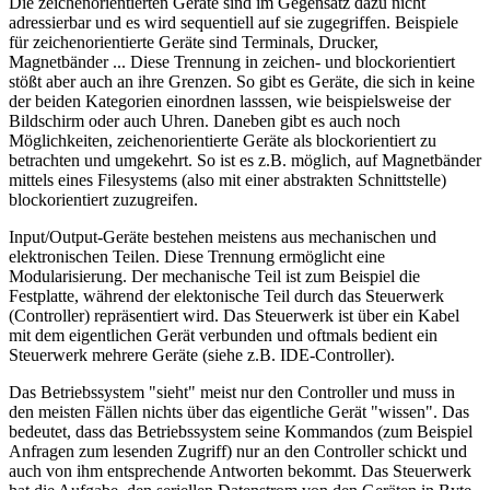
Die zeichenorientierten Geräte sind im Gegensatz dazu nicht
adressierbar und es wird sequentiell auf sie zugegriffen. Beispiele
für zeichenorientierte Geräte sind Terminals, Drucker,
Magnetbänder ... Diese Trennung in zeichen- und blockorientiert
stößt aber auch an ihre Grenzen. So gibt es Geräte, die sich in keine
der beiden Kategorien einordnen lasssen, wie beispielsweise der
Bildschirm oder auch Uhren. Daneben gibt es auch noch
Möglichkeiten, zeichenorientierte Geräte als blockorientiert zu
betrachten und umgekehrt. So ist es z.B. möglich, auf Magnetbänder
mittels eines Filesystems (also mit einer abstrakten Schnittstelle)
blockorientiert zuzugreifen.
Input/Output-Geräte bestehen meistens aus mechanischen und
elektronischen Teilen. Diese Trennung ermöglicht eine
Modularisierung. Der mechanische Teil ist zum Beispiel die
Festplatte, während der elektonische Teil durch das Steuerwerk
(Controller) repräsentiert wird. Das Steuerwerk ist über ein Kabel
mit dem eigentlichen Gerät verbunden und oftmals bedient ein
Steuerwerk mehrere Geräte (siehe z.B. IDE-Controller).
Das Betriebssystem "sieht" meist nur den Controller und muss in
den meisten Fällen nichts über das eigentliche Gerät "wissen". Das
bedeutet, dass das Betriebssystem seine Kommandos (zum Beispiel
Anfragen zum lesenden Zugriff) nur an den Controller schickt und
auch von ihm entsprechende Antworten bekommt. Das Steuerwerk