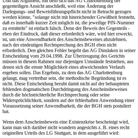
Und das Argument, mit dem sich das AG Charlottenburg der
gegenteiligen Ansicht anschließt, weil eine Änderung der
Darlegungs- und Beweisführungspflicht nicht in Betracht gezogen
werden könne, "solange nicht mit hinreichender Gewißheit feststeht,
daß es innerhalb kurzer Zeit möglich ist, die jeweilige PIN-Nummer
zu ermitteln" ist einfach falsch. Denn der Beweis des Gegenteils -
eben der Eindruck, daß dieser erforderlich wäre, wird hier erweckt,
ist, um eine Anwendbarkeit des Anscheinsbeweises abzulehnen,
nach der eindeutigen Rechtsprechung des BGH eben nicht
erforderlich. Den gleichen Fehler begeht das AG Dinslaken in seiner
Entscheidung vom 29.04.1998. Zur Überzeugung des Gerichts
müssen in diesem Rahmen nur diejenigen Umstände feststehen, aus
denen sich die ernste Möglichkeit eines abweichenden Verlaufs
ergeben sollen. Das Ergebnis, zu dem das AG Charlottenburg
gelangt, mag vertretbar sein, die methodische Begründung ist es
nicht. Diese Entscheidung beruht damit nicht auf der behaupteten
fehlenden dogmatischen Durchdringung des Anscheinsbeweises
durch die höchstrichterliche Rechtsprechung oder seine
Widersprüchlichkeit, sondern auf der fehlerhaften Anwendung einer
Voraussetzung seiner Anwendbarkeit, die der BGH stets postuliert
hat.
Wenn dem Anscheinsbeweis eine Existenzkrise bescheinigt wird,
kann man sich darüber nicht wundern angesichts z. B. eines recht
originellen Urteils des LG Stuttgart, in dem ausgeführt wird: