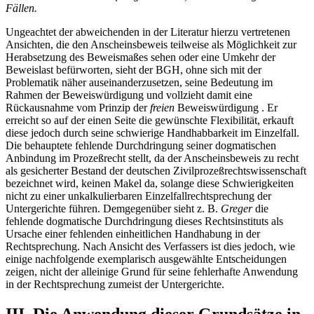
Fällen.
Ungeachtet der abweichenden in der Literatur hierzu vertretenen
Ansichten, die den Anscheinsbeweis teilweise als Möglichkeit zur
Herabsetzung des Beweismaßes sehen oder eine Umkehr der
Beweislast befürworten, sieht der BGH, ohne sich mit der
Problematik näher auseinanderzusetzen, seine Bedeutung im
Rahmen der Beweiswürdigung und vollzieht damit eine
Rückausnahme vom Prinzip der
freien
Beweiswürdigung . Er
erreicht so auf der einen Seite die gewünschte Flexibilität, erkauft
diese jedoch durch seine schwierige Handhabbarkeit im Einzelfall.
Die behauptete fehlende Durchdringung seiner dogmatischen
Anbindung im Prozeßrecht stellt, da der Anscheinsbeweis zu recht
als gesicherter Bestand der deutschen Zivilprozeßrechtswissenschaft
bezeichnet wird, keinen Makel da, solange diese Schwierigkeiten
nicht zu einer unkalkulierbaren Einzelfallrechtsprechung der
Untergerichte führen. Demgegenüber sieht z. B.
Greger
die
fehlende dogmatische Durchdringung dieses Rechtsinstituts als
Ursache einer fehlenden einheitlichen Handhabung in der
Rechtsprechung. Nach Ansicht des Verfassers ist dies jedoch, wie
einige nachfolgende exemplarisch ausgewählte Entscheidungen
zeigen, nicht der alleinige Grund für seine fehlerhafte Anwendung
in der Rechtsprechung zumeist der Untergerichte.