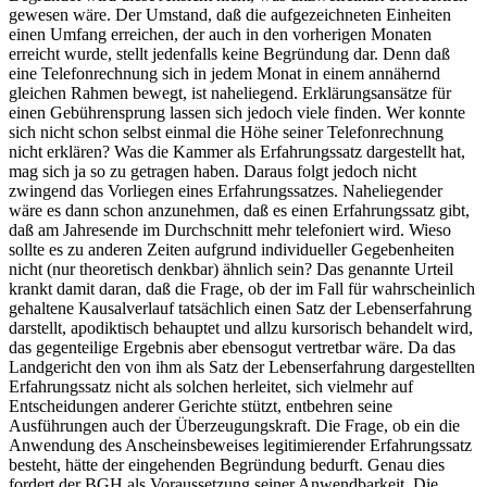
gewesen wäre. Der Umstand, daß die aufgezeichneten Einheiten
einen Umfang erreichen, der auch in den vorherigen Monaten
erreicht wurde, stellt jedenfalls keine Begründung dar. Denn daß
eine Telefonrechnung sich in jedem Monat in einem annähernd
gleichen Rahmen bewegt, ist naheliegend. Erklärungsansätze für
einen Gebührensprung lassen sich jedoch viele finden. Wer konnte
sich nicht schon selbst einmal die Höhe seiner Telefonrechnung
nicht erklären? Was die Kammer als Erfahrungssatz dargestellt hat,
mag sich ja so zu getragen haben. Daraus folgt jedoch nicht
zwingend das Vorliegen eines Erfahrungssatzes. Naheliegender
wäre es dann schon anzunehmen, daß es einen Erfahrungssatz gibt,
daß am Jahresende im Durchschnitt mehr telefoniert wird. Wieso
sollte es zu anderen Zeiten aufgrund individueller Gegebenheiten
nicht (nur theoretisch denkbar) ähnlich sein? Das genannte Urteil
krankt damit daran, daß die Frage, ob der im Fall für wahrscheinlich
gehaltene Kausalverlauf tatsächlich einen Satz der Lebenserfahrung
darstellt, apodiktisch behauptet und allzu kursorisch behandelt wird,
das gegenteilige Ergebnis aber ebensogut vertretbar wäre. Da das
Landgericht den von ihm als Satz der Lebenserfahrung dargestellten
Erfahrungssatz nicht als solchen herleitet, sich vielmehr auf
Entscheidungen anderer Gerichte stützt, entbehren seine
Ausführungen auch der Überzeugungskraft. Die Frage, ob ein die
Anwendung des Anscheinsbeweises legitimierender Erfahrungssatz
besteht, hätte der eingehenden Begründung bedurft. Genau dies
fordert der BGH als Voraussetzung seiner Anwendbarkeit. Die