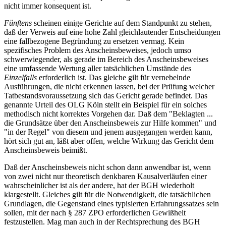
nicht immer konsequent ist.
Fünftens
scheinen einige Gerichte auf dem Standpunkt zu stehen,
daß der Verweis auf eine hohe Zahl gleichlautender Entscheidungen
eine fallbezogene Begründung zu ersetzen vermag. Kein
spezifisches Problem des Anscheinsbeweises, jedoch umso
schwerwiegender, als gerade im Bereich des Anscheinsbeweises
eine umfassende Wertung aller tatsächlichen Umstände des
Einzelfalls
erforderlich ist. Das gleiche gilt für vernebelnde
Ausführungen, die nicht erkennen lassen, bei der Prüfung welcher
Tatbestandsvoraussetzung sich das Gericht gerade befindet. Das
genannte Urteil des OLG Köln stellt ein Beispiel für ein solches
methodisch nicht korrektes Vorgehen dar. Daß dem "Beklagten ...
die Grundsätze über den Anscheinsbeweis zur Hilfe kommen" und
"in der Regel" von diesem und jenem ausgegangen werden kann,
hört sich gut an, läßt aber offen, welche Wirkung das Gericht dem
Anscheinsbeweis beimißt.
Daß der Anscheinsbeweis nicht schon dann anwendbar ist, wenn
von zwei nicht nur theoretisch denkbaren Kausalverläufen einer
wahrscheinlicher ist als der andere, hat der BGH wiederholt
klargestellt. Gleiches gilt für die Notwendigkeit, die tatsächlichen
Grundlagen, die Gegenstand eines typisierten Erfahrungssatzes sein
sollen, mit der nach § 287 ZPO erforderlichen Gewißheit
festzustellen. Mag man auch in der Rechtsprechung des BGH