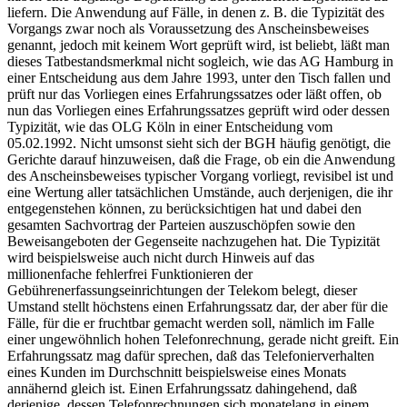
liefern. Die Anwendung auf Fälle, in denen z. B. die Typizität des
Vorgangs zwar noch als Voraussetzung des Anscheinsbeweises
genannt, jedoch mit keinem Wort geprüft wird, ist beliebt, läßt man
dieses Tatbestandsmerkmal nicht sogleich, wie das AG Hamburg in
einer Entscheidung aus dem Jahre 1993, unter den Tisch fallen und
prüft nur das Vorliegen eines Erfahrungssatzes oder läßt offen, ob
nun das Vorliegen eines Erfahrungssatzes geprüft wird oder dessen
Typizität, wie das OLG Köln in einer Entscheidung vom
05.02.1992. Nicht umsonst sieht sich der BGH häufig genötigt, die
Gerichte darauf hinzuweisen, daß die Frage, ob ein die Anwendung
des Anscheinsbeweises typischer Vorgang vorliegt, revisibel ist und
eine Wertung aller tatsächlichen Umstände, auch derjenigen, die ihr
entgegenstehen können, zu berücksichtigen hat und dabei den
gesamten Sachvortrag der Parteien auszuschöpfen sowie den
Beweisangeboten der Gegenseite nachzugehen hat. Die Typizität
wird beispielsweise auch nicht durch Hinweis auf das
millionenfache fehlerfrei Funktionieren der
Gebührenerfassungseinrichtungen der Telekom belegt, dieser
Umstand stellt höchstens einen Erfahrungssatz dar, der aber für die
Fälle, für die er fruchtbar gemacht werden soll, nämlich im Falle
einer ungewöhnlich hohen Telefonrechnung, gerade nicht greift. Ein
Erfahrungssatz mag dafür sprechen, daß das Telefonierverhalten
eines Kunden im Durchschnitt beispielsweise eines Monats
annähernd gleich ist. Einen Erfahrungssatz dahingehend, daß
derjenige, dessen Telefonrechnungen sich monatelang in einem