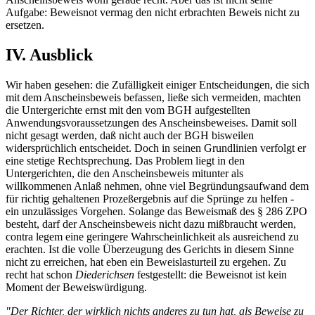
Aufgabe: Beweisnot vermag den nicht erbrachten Beweis nicht zu
ersetzen.
IV. Ausblick
Wir haben gesehen: die Zufälligkeit einiger Entscheidungen, die sich
mit dem Anscheinsbeweis befassen, ließe sich vermeiden, machten
die Untergerichte ernst mit den vom BGH aufgestellten
Anwendungsvoraussetzungen des Anscheinsbeweises. Damit soll
nicht gesagt werden, daß nicht auch der BGH bisweilen
widersprüchlich entscheidet. Doch in seinen Grundlinien verfolgt er
eine stetige Rechtsprechung. Das Problem liegt in den
Untergerichten, die den Anscheinsbeweis mitunter als
willkommenen Anlaß nehmen, ohne viel Begründungsaufwand dem
für richtig gehaltenen Prozeßergebnis auf die Sprünge zu helfen -
ein unzulässiges Vorgehen. Solange das Beweismaß des § 286 ZPO
besteht, darf der Anscheinsbeweis nicht dazu mißbraucht werden,
contra legem eine geringere Wahrscheinlichkeit als ausreichend zu
erachten. Ist die volle Überzeugung des Gerichts in diesem Sinne
nicht zu erreichen, hat eben ein Beweislasturteil zu ergehen. Zu
recht hat schon
Diederichsen
festgestellt: die Beweisnot ist kein
Moment der Beweiswürdigung.
"Der Richter, der wirklich nichts anderes zu tun hat, als Beweise zu