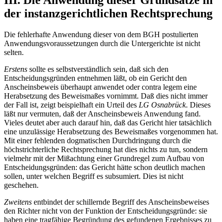
III. Die Anwendung dieser Grundsätze in
der instanzgerichtlichen Rechtsprechung
Die fehlerhafte Anwendung dieser von dem BGH postulierten
Anwendungsvoraussetzungen durch die Untergerichte ist nicht
selten.
Erstens
sollte es selbstverständlich sein, daß sich den
Entscheidungsgründen entnehmen läßt, ob ein Gericht den
Anscheinsbeweis überhaupt anwendet oder contra legem eine
Herabsetzung des Beweismaßes vornimmt. Daß dies nicht immer
der Fall ist, zeigt beispielhaft ein Urteil des
LG Osnabrück
. Dieses
läßt nur vermuten, daß der Anscheinsbeweis Anwendung fand.
Vieles deutet aber auch darauf hin, daß das Gericht hier tatsächlich
eine unzulässige Herabsetzung des Beweismaßes vorgenommen hat.
Mit einer fehlenden dogmatischen Durchdringung durch die
höchstrichterliche Rechtsprechung hat dies nichts zu tun, sondern
vielmehr mit der Mißachtung einer Grundregel zum Aufbau von
Entscheidungsgründen: das Gericht hätte schon deutlich machen
sollen, unter welchen Begriff es subsumiert. Dies ist nicht
geschehen.
Zweitens
entbindet der schillernde Begriff des Anscheinsbeweises
den Richter nicht von der Funktion der Entscheidungsgründe: sie
haben eine tragfähige Begründung des gefundenen Ergebnisses zu