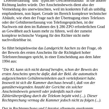
"Lebenserfahrung" und "typischer Geschehensablauf" in die andere
Richtung laufen würde. Der Anscheinsbeweis dient also der
Vermeidung des unerwünschten, weil im konkreten Fall als unbillig
empfundenen, non liquet. Gerade im Bereich komplexer technischer
Abläufe, wie eben der Frage nach der Übertragung eines Telefaxes
oder der Gebührenerfassung von Telefongesprächen, ist der
Nachweis mit dem im Rahmen des § 286 ZPO erforderlichen Grad
an Gewißheit auch kaum mehr zu führen, weil der zumeist
komplexe technische Vorgang für den Richter nicht mehr
nachvollziehbar ist.
So führt beispielsweise das
Landgericht Aachen
zu der Frage, ob
der Beweis des ersten Anscheins für die Richtigkeit hoher
Telefonrechnungen spricht, in einer Entscheidung aus dem Jahre
1994 aus:
"Die Kl. kann sich nicht darauf berufen, schon der Beweis des
ersten Anscheins spreche dafür, daß der Bekl. die automatisch
aufgezeichneten Gebühreneinheiten auch vertelefoniert habe.
Insoweit ist sich die Kammer durchaus bewuß t, daß von der
ganzüberwiegenden Anzahl der Gerichte ein solcher
Anscheinsbeweis generell oder jedenfalls nach einer
Zählerüberprüfung durch die Telekom bejaht wird (...). Dieser
Rechtsprechung vermag die Kammer jedoch nicht zu folgen (...).
Der in Rechtsprechung und Literatur allgemein anerkannte