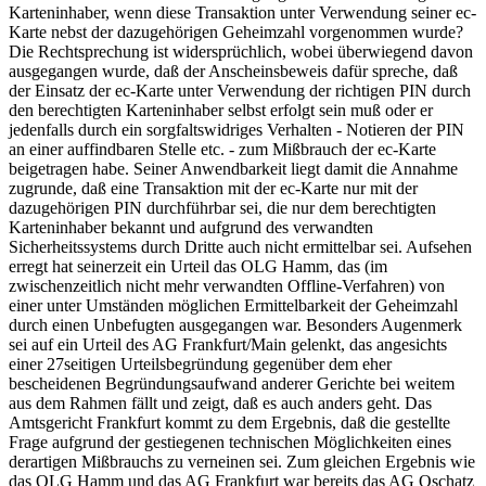
Karteninhaber, wenn diese Transaktion unter Verwendung seiner ec-
Karte nebst der dazugehörigen Geheimzahl vorgenommen wurde?
Die Rechtsprechung ist widersprüchlich, wobei überwiegend davon
ausgegangen wurde, daß der Anscheinsbeweis dafür spreche, daß
der Einsatz der ec-Karte unter Verwendung der richtigen PIN durch
den berechtigten Karteninhaber selbst erfolgt sein muß oder er
jedenfalls durch ein sorgfaltswidriges Verhalten - Notieren der PIN
an einer auffindbaren Stelle etc. - zum Mißbrauch der ec-Karte
beigetragen habe. Seiner Anwendbarkeit liegt damit die Annahme
zugrunde, daß eine Transaktion mit der ec-Karte nur mit der
dazugehörigen PIN durchführbar sei, die nur dem berechtigten
Karteninhaber bekannt und aufgrund des verwandten
Sicherheitssystems durch Dritte auch nicht ermittelbar sei. Aufsehen
erregt hat seinerzeit ein Urteil das OLG Hamm, das (im
zwischenzeitlich nicht mehr verwandten Offline-Verfahren) von
einer unter Umständen möglichen Ermittelbarkeit der Geheimzahl
durch einen Unbefugten ausgegangen war. Besonders Augenmerk
sei auf ein Urteil des AG Frankfurt/Main gelenkt, das angesichts
einer 27seitigen Urteilsbegründung gegenüber dem eher
bescheidenen Begründungsaufwand anderer Gerichte bei weitem
aus dem Rahmen fällt und zeigt, daß es auch anders geht. Das
Amtsgericht Frankfurt kommt zu dem Ergebnis, daß die gestellte
Frage aufgrund der gestiegenen technischen Möglichkeiten eines
derartigen Mißbrauchs zu verneinen sei. Zum gleichen Ergebnis wie
das OLG Hamm und das AG Frankfurt war bereits das AG Oschatz