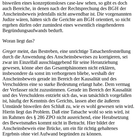
bisweilen eines konzeptionsloses case-law sehen, so gibt es doch
auch Bereiche, in denen nach der Rechtsprechung des BGH der
Anscheinsbeweis jedenfalls nicht anwendbar ist. Die vorgenannten
Judize wären, hätten sich die Gerichte am BGH orientiert, so nicht
ergehen dürfen oder zumindest eines wesentlich eingehenderen
Begründungsaufwands bedurft.
Woran liegt das?
Greger
meint, das Bestreben, eine unrichtige Tatsachenfeststellung
durch die Anwendung des Anscheinsbeweises zu korrigieren, sei
zwar im Einzelfall ausschlaggebend für seine Heranziehung
gewesen, könne aber das Gesamtphänomen nicht erklären,
insbesondere da sonst im verborgenen bliebe, weshalb der
Anscheinsbeweis gerade im Bereich der Kausalität und des
Verschuldens eine so starke Bedeutung erlangt habe. Dem vermag
der Verfasser nicht zuzustimmen. Gerade im Bereich der Kausalität
und des Verschuldens entzieht sich das, was tatsächlich vorgefallen
ist, häufig der Kenntnis des Gerichts, lassen aber die äußeren
Umstände bisweilen den Schluß zu, wie es wohl gewesen sein wird.
Hierin liegt das Problem. Daß eine Tatsache wohl so sein wird, ist
im Rahmen des § 286 ZPO nicht ausreichend, eine Herabsetzung
des Beweismaßes kommt nicht in Betracht. Hier bildet der
Anscheinsbeweis eine Brücke, um ein für richtig gehaltenes
Ergebnis ohne viel Aufwand begründen zu können.