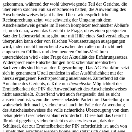
gekommen, während der wohl überwiegende Teil der Gerichte, die
über einen solchen Fall zu entscheiden hatten, die Anwendung des
Anscheinsbeweises bejaht hatten. Diese widersprüchliche
Rechtsprechung zeigt, wie schwierig der Umgang mit dem
Anscheinsbeweis gerade im Bereich komplexer technischer Abläufe
ist, noch dazu, wenn das Gericht die Frage, ob es einen geeigneten
Satz der Lebenserfahrung gibt, nur mit Hilfe eines Sachverständigen
überprüfen kann oder von falschen Voraussetzungen ausgegangen
wird, indem nicht hinreichend zwischen dem alten und nicht mehr
eingesetzten Offline- und dem neueren Online-Verfahren
unterschieden wird - eine Frage der Aktualität des Erfahrungssatzes.
Widersprechende Entscheidungen trotz scheinbar identischen
Sachverhalts sind hier an der Tagesordnung. Das AG Frankfurt setzt
sich in genanntem Urteil zunächst in aller Ausführlichkeit mit der
hierzu ergangenen Rechtsprechung auseinander. Zutreffend ist die
Annahme des Gerichts, daß die nur
theoretische
Möglichkeit der
Ermittelbarkeit der PIN die Anwendbarkeit des Anscheinsbeweises
nicht ausschließt. Zutreffend wird auch festgestellt, daß es nicht
ausreichend ist, wenn die beweisbelastete Partei ihre Darstellung nur
wahrscheinlich macht, vielmehr sei auch im Falle der Anwendung
des Anscheinsbeweises die volle richterliche Überzeugung von dem
behaupteten Geschehensablauf erforderlich. Diese hält das Gericht
für nicht gegeben, vielmehr sieht es als erwiesen an, daß der
Schlüssel, der zur Ermittelbarkeit der PIN erforderlich ist, auch von
Unbefugten errechnet werden könne und stützt sich dabei auf eine