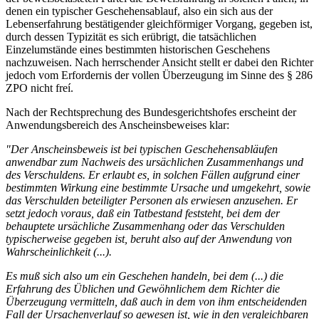
denen ein typischer Geschehensablauf, also ein sich aus der
Lebenserfahrung bestätigender gleichförmiger Vorgang, gegeben ist,
durch dessen Typizität es sich erübrigt, die tatsächlichen
Einzelumstände eines bestimmten historischen Geschehens
nachzuweisen. Nach herrschender Ansicht stellt er dabei den Richter
jedoch vom Erfordernis der vollen Überzeugung im Sinne des § 286
ZPO nicht freí.
Nach der Rechtsprechung des Bundesgerichtshofes erscheint der
Anwendungsbereich des Anscheinsbeweises klar:
"Der Anscheinsbeweis ist bei typischen Geschehensabläufen
anwendbar zum Nachweis des ursächlichen Zusammenhangs und
des Verschuldens. Er erlaubt es, in solchen Fällen aufgrund einer
bestimmten Wirkung eine bestimmte Ursache und umgekehrt, sowie
das Verschulden beteiligter Personen als erwiesen anzusehen. Er
setzt jedoch voraus, daß ein Tatbestand feststeht, bei dem der
behauptete ursächliche Zusammenhang oder das Verschulden
typischerweise gegeben ist, beruht also auf der Anwendung von
Wahrscheinlichkeit (...).
Es muß sich also um ein Geschehen handeln, bei dem (...) die
Erfahrung des Üblichen und Gewöhnlichem dem Richter die
Überzeugung vermitteln, daß auch in dem von ihm entscheidenden
Fall der Ursachenverlauf so gewesen ist, wie in den vergleichbaren