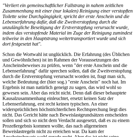
"Verliert ein gemeinschaftlicher Fallstrang in nahem zeitlichen
Zusammenhang mit einer (nur lokalen) Reinigung einer verstopften
Toilette seine Durchgängigkeit, spricht der erste Anschein und die
Lebenserfahrung dafür, daß die Zweitverstopfung durch die
unzulängliche Beseitigung der Erstverstopfung verursacht wurde,
indem das verstopfende Material im Zuge der Reinigung zumindest
teilweise in den Hauptstrang weitertransportiert wurde und sich
dort festgesetzt hat".
Schon die Wortwahl ist unglücklich. Die Erfahrung (des Üblichen
und Gewöhnlichen) ist im Rahmen der Voraussetzungen des
Anscheinsbeweises zu prüfen, wenn "der erste Anschein und die
Lebenserfahrung" dafür sprechen sollen, daß die Zweitverstopfung
durch die Erstverstopfung verursacht worden ist, fragt man sich,
welche Bedeutung der (hier sog.) "erste Anschein" noch hat. Im
Ergebnis ist man natürlich geneigt zu sagen, das wird wohl so
gewesen sein. Aber das reicht nicht. Denn daß dieser behauptete
Kausalzusammenhang einleuchtet, ersetzt keinen Satz der
Lebenserfahrung, erst recht keinen typischen. An einer
widersprüchlichen höchstrichterlichen Rechtsprechung liegt dies
nicht. Das Gericht hätte nach Beweislastgrundsätzen entscheiden
sollen und sich so nicht dem Verdacht ausgesetzt, daß es zu einem
Prozeßergebnis kommen wollte, das nach allgemeinen
Beweislastregeln nicht zu erreichen war. Da kam der
Anscheinsbeweis wohl gerade recht. Aber das ist nicht seine