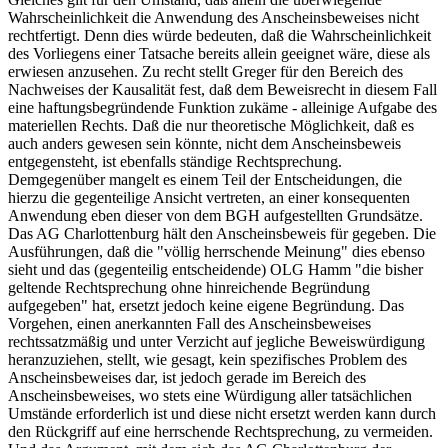
Wahrscheinlichkeit die Anwendung des Anscheinsbeweises nicht
rechtfertigt. Denn dies würde bedeuten, daß die Wahrscheinlichkeit
des Vorliegens einer Tatsache bereits allein geeignet wäre, diese als
erwiesen anzusehen. Zu recht stellt Greger für den Bereich des
Nachweises der Kausalität fest, daß dem Beweisrecht in diesem Fall
eine haftungsbegründende Funktion zukäme - alleinige Aufgabe des
materiellen Rechts. Daß die nur theoretische Möglichkeit, daß es
auch anders gewesen sein könnte, nicht dem Anscheinsbeweis
entgegensteht, ist ebenfalls ständige Rechtsprechung.
Demgegenüber mangelt es einem Teil der Entscheidungen, die
hierzu die gegenteilige Ansicht vertreten, an einer konsequenten
Anwendung eben dieser von dem BGH aufgestellten Grundsätze.
Das AG Charlottenburg hält den Anscheinsbeweis für gegeben. Die
Ausführungen, daß die "völlig herrschende Meinung" dies ebenso
sieht und das (gegenteilig entscheidende) OLG Hamm "die bisher
geltende Rechtsprechung ohne hinreichende Begründung
aufgegeben" hat, ersetzt jedoch keine eigene Begründung. Das
Vorgehen, einen anerkannten Fall des Anscheinsbeweises
rechtssatzmäßig und unter Verzicht auf jegliche Beweiswürdigung
heranzuziehen, stellt, wie gesagt, kein spezifisches Problem des
Anscheinsbeweises dar, ist jedoch gerade im Bereich des
Anscheinsbeweises, wo stets eine Würdigung aller tatsächlichen
Umstände erforderlich ist und diese nicht ersetzt werden kann durch
den Rückgriff auf eine herrschende Rechtsprechung, zu vermeiden.