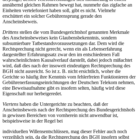
annähernd gleichen Rahmen bewegt hat, nunmehr das zigfache an
Einheiten vertelefoniert haben soll, gibt es nicht. Vielmehr
erschüttert ein solcher Gebührensprung gerade den
Anscheinsbeweis.
Drittens
stellen die vom Bundesgerichtshof genannten Merkmale
des Anscheinsbeweises kein Glaubensbekenntnis, sondern
subsumierbare Tatbestandsvoraussetzungen dar. Dem wird die
Rechtsprechung nicht gerecht, wenn ein als Lebenserfahrung
dargestellter Erfahrungssatz zwar den im entschiedenen Fall
wahrscheinlichsten Kausalverlauf darstellt, dabei jedoch mißachtet
wird, daß dies nach der insoweit eindeutigen Rechtsprechung des
BGH nicht ausreicht. So ist z. B. nicht ersichtlich, woher die
Gerichte so häufig ihre Kenntnis vom fehlerfreien Funktionieren der
Gebührenerfassungseinrichtungen der Deutschen Telekom nehmen,
eine Beweisaufnahme gibt es insofern selten, häufig wird diese
Eigenschaft nur herbeigeredet.
Viertens
haben die Untergerichte zu beachten, daß der
Anscheinsbeweis nach der Rechtsprechung des Bundesgerichtshofs
in gewissen Bereichen von vornherein nicht anwendbar ist,
beispielsweise in der Regel bei
individuellen Willensentschlüssen, mag dieser Fehler auch noch
verzeihlich sein, da die Rechtsprechung des BGH insofern selbst