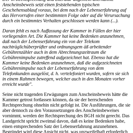
Anscheinsbeweis setzt einen feststehenden typischen
Geschehensablauf voraus, bei dem nach der Lebenserfahrung auf
das Hervorrufen einer bestimmten Folge oder auf die Verursachung
durch ein bestimmtes Verhalten geschlossen werden kann (...).
Daran fehlt es nach Auffassung der Kammer in Fällen der hier
vorliegenden Art. Die Kammer hat keine Bedenken anzunehmen,
daß nach der Lebenserfahrung ein von der Telekom
nachträglichüberprüfter und ordnungsgem äß arbeitender
Gebührenzähler auch in dem Abrechnungszeitraum die
Gebührenimpulse zutreffend aufgezeichnet hat. Ebenso hat die
Kammer keine Bedenken anzunehmen, daß die aufgezeichneten
Gebührenimpulse nach der Lebenserfahrung von dem
Telefonkunden ausgelöst, d. h. vertelefoniert wurden, sofern sie sich
in einem Rahmen bewegen, welcher auch in den Monaten vorher
erreicht wurde".
Seine nicht tragenden Erwägungen zum Anscheinsbeweis hätte die
Kammer getrost fortlassen können, da sie der herrschenden
Rechtsprechung ohnehin nicht gefolgt ist. Die Ausführungen, die sie
aber dennoch zu den Voraussetzungen des Anscheinsbeweises
vornimmt, werden der Rechtsprechung des BGH nicht gerecht. Das
Landgericht spricht zweimal davon, daß es keine Bedenken habe,
einen entsprechenden Satz der Lebenserfahrung anzunehmen.
Begründet wird diese Ansicht nicht, was unzweifelhaft erforderlich