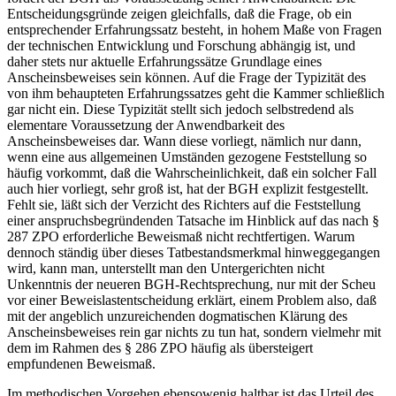
Entscheidungsgründe zeigen gleichfalls, daß die Frage, ob ein
entsprechender Erfahrungssatz besteht, in hohem Maße von Fragen
der technischen Entwicklung und Forschung abhängig ist, und
daher stets nur aktuelle Erfahrungssätze Grundlage eines
Anscheinsbeweises sein können. Auf die Frage der Typizität des
von ihm behaupteten Erfahrungssatzes geht die Kammer schließlich
gar nicht ein. Diese Typizität stellt sich jedoch selbstredend als
elementare Voraussetzung der Anwendbarkeit des
Anscheinsbeweises dar. Wann diese vorliegt, nämlich nur dann,
wenn eine aus allgemeinen Umständen gezogene Feststellung so
häufig vorkommt, daß die Wahrscheinlichkeit, daß ein solcher Fall
auch hier vorliegt, sehr groß ist, hat der BGH explizit festgestellt.
Fehlt sie, läßt sich der Verzicht des Richters auf die Feststellung
einer anspruchsbegründenden Tatsache im Hinblick auf das nach §
287 ZPO erforderliche Beweismaß nicht rechtfertigen. Warum
dennoch ständig über dieses Tatbestandsmerkmal hinweggegangen
wird, kann man, unterstellt man den Untergerichten nicht
Unkenntnis der neueren BGH-Rechtsprechung, nur mit der Scheu
vor einer Beweislastentscheidung erklärt, einem Problem also, daß
mit der angeblich unzureichenden dogmatischen Klärung des
Anscheinsbeweises rein gar nichts zu tun hat, sondern vielmehr mit
dem im Rahmen des § 286 ZPO häufig als übersteigert
empfundenen Beweismaß.
Im methodischen Vorgehen ebensowenig haltbar ist das Urteil des