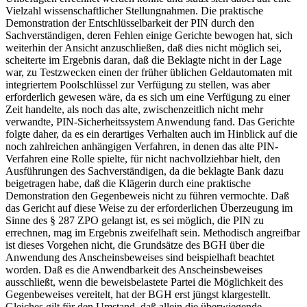
Vielzahl wissenschaftlicher Stellungnahmen. Die praktische
Demonstration der Entschlüsselbarkeit der PIN durch den
Sachverständigen, deren Fehlen einige Gerichte bewogen hat, sich
weiterhin der Ansicht anzuschließen, daß dies nicht möglich sei,
scheiterte im Ergebnis daran, daß die Beklagte nicht in der Lage
war, zu Testzwecken einen der früher üblichen Geldautomaten mit
integriertem Poolschlüssel zur Verfügung zu stellen, was aber
erforderlich gewesen wäre, da es sich um eine Verfügung zu einer
Zeit handelte, als noch das alte, zwischenzeitlich nicht mehr
verwandte, PIN-Sicherheitssystem Anwendung fand. Das Gerichte
folgte daher, da es ein derartiges Verhalten auch im Hinblick auf die
noch zahlreichen anhängigen Verfahren, in denen das alte PIN-
Verfahren eine Rolle spielte, für nicht nachvollziehbar hielt, den
Ausführungen des Sachverständigen, da die beklagte Bank dazu
beigetragen habe, daß die Klägerin durch eine praktische
Demonstration den Gegenbeweis nicht zu führen vermochte. Daß
das Gericht auf diese Weise zu der erforderlichen Überzeugung im
Sinne des § 287 ZPO gelangt ist, es sei möglich, die PIN zu
errechnen, mag im Ergebnis zweifelhaft sein. Methodisch angreifbar
ist dieses Vorgehen nicht, die Grundsätze des BGH über die
Anwendung des Anscheinsbeweises sind beispielhaft beachtet
worden. Daß es die Anwendbarkeit des Anscheinsbeweises
ausschließt, wenn die beweisbelastete Partei die Möglichkeit des
Gegenbeweises vereitelt, hat der BGH erst jüngst klargestellt.
Gleiches gilt für den Umstand, daß allein die überwiegende