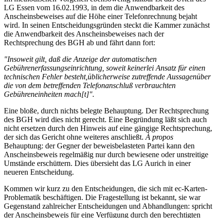
LG Essen vom 16.02.1993, in dem die Anwendbarkeit des
Anscheinsbeweises auf die Höhe einer Telefonrechnung bejaht
wird. In seinen Entscheidungsgründen steckt die Kammer zunächst
die Anwendbarkeit des Anscheinsbeweises nach der
Rechtsprechung des BGH ab und fährt dann fort:
"Insoweit gilt, daß die Anzeige der automatischen
Gebührenerfassungseinrichtung, soweit keinerlei Ansatz für einen
technischen Fehler besteht,üblicherweise zutreffende Aussagenüber
die von dem betreffenden Telefonanschluß verbrauchten
Gebühreneinheiten mach[t]".
Eine bloße, durch nichts belegte Behauptung. Der Rechtsprechung
des BGH wird dies nicht gerecht. Eine Begründung läßt sich auch
nicht ersetzen durch den Hinweis auf eine gängige Rechtsprechung,
der sich das Gericht ohne weiteres anschließt.
À propos
Behauptung: der Gegner der beweisbelasteten Partei kann den
Anscheinsbeweis regelmäßig nur durch bewiesene oder unstreitige
Umstände erschüttern. Dies übersieht das LG Aurich in einer
neueren Entscheidung.
Kommen wir kurz zu den Entscheidungen, die sich mit ec-Karten-
Problematik beschäftigen. Die Fragestellung ist bekannt, sie war
Gegenstand zahlreicher Entscheidungen und Abhandlungen: spricht
der Anscheinsbeweis für eine Verfügung durch den berechtigten