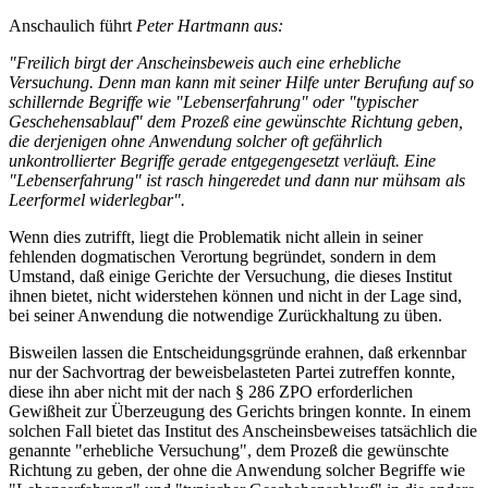
Anschaulich führt
Peter Hartmann aus:
"Freilich birgt der Anscheinsbeweis auch eine erhebliche
Versuchung. Denn man kann mit seiner Hilfe unter Berufung auf so
schillernde Begriffe wie "Lebenserfahrung" oder "typischer
Geschehensablauf" dem Prozeß eine gewünschte Richtung geben,
die derjenigen ohne Anwendung solcher oft gefährlich
unkontrollierter Begriffe gerade entgegengesetzt verläuft. Eine
"Lebenserfahrung" ist rasch hingeredet und dann nur mühsam als
Leerformel widerlegbar".
Wenn dies zutrifft, liegt die Problematik nicht allein in seiner
fehlenden dogmatischen Verortung begründet, sondern in dem
Umstand, daß einige Gerichte der Versuchung, die dieses Institut
ihnen bietet, nicht widerstehen können und nicht in der Lage sind,
bei seiner Anwendung die notwendige Zurückhaltung zu üben.
Bisweilen lassen die Entscheidungsgründe erahnen, daß erkennbar
nur der Sachvortrag der beweisbelasteten Partei zutreffen konnte,
diese ihn aber nicht mit der nach § 286 ZPO erforderlichen
Gewißheit zur Überzeugung des Gerichts bringen konnte. In einem
solchen Fall bietet das Institut des Anscheinsbeweises tatsächlich die
genannte "erhebliche Versuchung", dem Prozeß die gewünschte
Richtung zu geben, der ohne die Anwendung solcher Begriffe wie