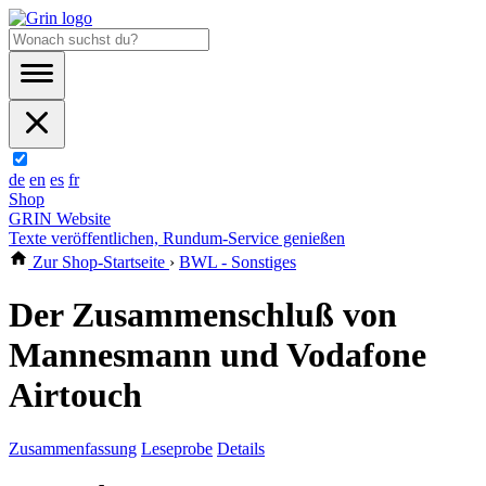
de
en
es
fr
Shop
GRIN Website
Texte veröffentlichen, Rundum-Service genießen
Zur Shop-Startseite
›
BWL - Sonstiges
Der Zusammenschluß von
Mannesmann und Vodafone
Airtouch
Zusammenfassung
Leseprobe
Details