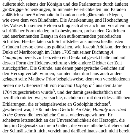
äußerte sich seitens der Königin und des Parlamentes durch äußerst
großzügige Schenkungen, fulminante Feierlichkeiten und Paraden
anläßlich seiner Aufenthalte in London nach glänzenden Siegen,
wie etwa dem von Blindheim. Die Anerkennung und Hochachtung
des Volkes für seinen Helden schlug sich aber auch und vor allem in
schriftlicher Form nieder, in Lobeshymnen, preisenden Gedichten
und anerkennenden Essays in den aufkommenden periodischen
Schriften. Hierbei taten sich Schriftsteller aus unterschiedlichsten
Gründen hervor, etwa aus politischen, wie Joseph Addison, der dem
Duke of Marlborough im Jahre 1705 mit seiner Dichtung
A
Campaign
bereits zu Lebzeiten ein Denkmal gesetzt hatte und auf
dessen Form der Heldenverehrung viele andere Dichter der Zeit
zurückgriffen. Die Gründe, aus denen panegyrische Gedichte auf
den Herzog verfaßt wurden, konnten aber durchaus auch anders
gelagert sein: Matthew Prior beispielsweise, dem von verschiedenen
2
Seiten die Urheberschaft von
Faction Display'd
aus dem Jahre
3
1704 zugeschrieben wurde
, und der damit gesellschaftlich und
beruflich ruiniert war, versuchte, nachdem er mit den eidesstattlichen
4
Erklärungen, die er beispielsweise an Godolphin richtete
,
gescheitert war, 1706 mit dem Gedicht
An Ode, Humbly inscribed
to the Queen
die herzögliche Gunst wiederzugewinnen. Er
scheiterte letztendlich an der Unversöhnlichkeit der Herzogin, die
ihm, im Gegensatz zu ihrem Gatten, die vermeintliche Urheberschaft
der Schmähschrift nicht verzieh und darüberhinaus auch nicht bereit