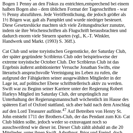
Bogen 1 Penny an den Fiskus zu entrichten,entsprechend bei einem
halben Bogen also - dem üblichen Format der Tagesschriften - war
½ Penny abzuführen. Jede Veröffentlichung, die jedoch größer als
1½ Bögen war, galt als Pamphlet und wurde niedriger besteuert.
Diese Gesetzeslücke machten sich viele Zeitungsdrucker zunutze,
indem sie ihre Wochenschriften als Flugschrift herausbrachten und
dadurch enorm viele Steuern sparten (vgl., K.-T. Winkler,
Handwerk und Markt. (1993) S. 36ff.).
Cat Club und seine toryistischen Gegenstücke, der Saturday Club,
der später gegründete Scriblerus Club oder beispielsweise der
extreme toryistische October Club. Der Scriblerus Club ist das
Ergebnis äußerst ambitionierter Versuche Jonathan Swifts, eine
literarisch anspruchsvolle Vereinigung ins Leben zu rufen, die
aufgrund der Fähigkeiten seiner ausgewählten Mitglieder in der
Lage ist, auf politischer Ebene schriftstellerisch aktiv zu werden.
Swift war zu Beginn seiner Karriere unter der Regierung Robert
Harleys Mitglied im Saturday Club, der ursprünglich zur
Unterhaltung der Regierungsmannschaft wöchentlich im Hause des
späteren Earl of Oxford stattfand, sich aber bald nach dem Anschlag
47
auf den Lord Treasurer auflöste.
Auf Betreiben von Henry St.
John entsteht 1711 der Brothers-Club, der das Pendant zum Kit- Cat
Club bilden sollte, jedoch weder so extravagant noch so
ausschweifend wie dieser ist. Dieser Club zählt alsbald an die 20
Mitglieder, unter ihnen Swift, Arbuthnot, Prior und Freind, doch