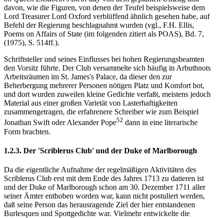
davon, wie die Figuren, von denen der Teufel beispielsweise dem
Lord Treasurer Lord Oxford verblüffend ähnlich gesehen habe, auf
Befehl der Regierung beschlagnahmt wurden (vgl., F.H. Ellis,
Poems on Affairs of State (im folgenden zitiert als POAS), Bd. 7,
(1975), S. 514ff.).
Schriftsteller und seines Einflusses bei hohen Regierungsbeamten
den Vorsitz führte. Der Club versammelte sich häufig in Arbuthnots
Arbeitsräumen im St. James's Palace, da dieser den zur
Beherbergung mehrerer Personen nötigen Platz und Komfort bot,
und dort wurden zuweilen kleine Gedichte verfaßt, meistens jedoch
Material aus einer großen Varietät von Lasterhaftigkeiten
zusammengetragen, die erfahrenere Schreiber wie zum Beispiel
52
Jonathan Swift oder Alexander Pope
dann in eine literarische
Form brachten.
1.2.3. Der 'Scriblerus Club' und der Duke of Marlborough
Da die eigentliche Aufnahme der regelmäßigen Aktivitäten des
Scriblerus Club erst mit dem Ende des Jahres 1713 zu datieren ist
und der Duke of Marlborough schon am 30. Dezember 1711 aller
seiner Ämter enthoben worden war, kann nicht postuliert werden,
daß seine Person das herausragende Ziel der hier entstandenen
Burlesquen und Spottgedichte war. Vielmehr entwickelte die