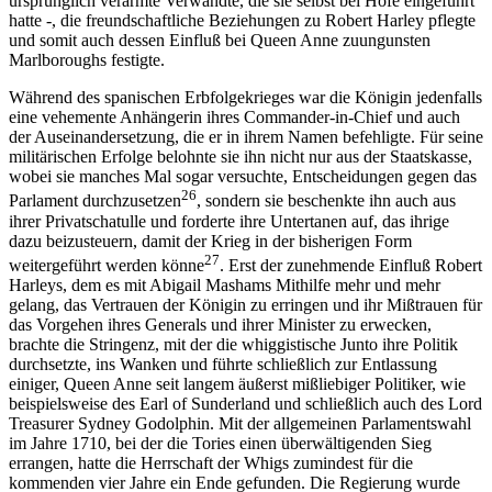
ursprünglich verarmte Verwandte, die sie selbst bei Hofe eingeführt
hatte -, die freundschaftliche Beziehungen zu Robert Harley pflegte
und somit auch dessen Einfluß bei Queen Anne zuungunsten
Marlboroughs festigte.
Während des spanischen Erbfolgekrieges war die Königin jedenfalls
eine vehemente Anhängerin ihres Commander-in-Chief und auch
der Auseinandersetzung, die er in ihrem Namen befehligte. Für seine
militärischen Erfolge belohnte sie ihn nicht nur aus der Staatskasse,
wobei sie manches Mal sogar versuchte, Entscheidungen gegen das
26
Parlament durchzusetzen
, sondern sie beschenkte ihn auch aus
ihrer Privatschatulle und forderte ihre Untertanen auf, das ihrige
dazu beizusteuern, damit der Krieg in der bisherigen Form
27
weitergeführt werden könne
. Erst der zunehmende Einfluß Robert
Harleys, dem es mit Abigail Mashams Mithilfe mehr und mehr
gelang, das Vertrauen der Königin zu erringen und ihr Mißtrauen für
das Vorgehen ihres Generals und ihrer Minister zu erwecken,
brachte die Stringenz, mit der die whiggistische Junto ihre Politik
durchsetzte, ins Wanken und führte schließlich zur Entlassung
einiger, Queen Anne seit langem äußerst mißliebiger Politiker, wie
beispielsweise des Earl of Sunderland und schließlich auch des Lord
Treasurer Sydney Godolphin. Mit der allgemeinen Parlamentswahl
im Jahre 1710, bei der die Tories einen überwältigenden Sieg
errangen, hatte die Herrschaft der Whigs zumindest für die
kommenden vier Jahre ein Ende gefunden. Die Regierung wurde