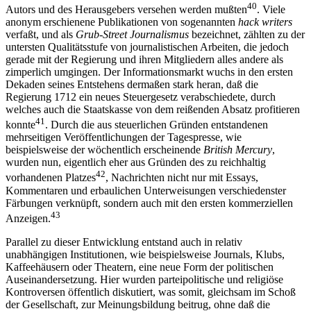
40
Autors und des Herausgebers versehen werden mußten
. Viele
anonym erschienene Publikationen von sogenannten
hack writers
verfaßt, und als
Grub-Street Journalismus
bezeichnet, zählten zu der
untersten Qualitätsstufe von journalistischen Arbeiten, die jedoch
gerade mit der Regierung und ihren Mitgliedern alles andere als
zimperlich umgingen. Der Informationsmarkt wuchs in den ersten
Dekaden seines Entstehens dermaßen stark heran, daß die
Regierung 1712 ein neues Steuergesetz verabschiedete, durch
welches auch die Staatskasse von dem reißenden Absatz profitieren
41
konnte
. Durch die aus steuerlichen Gründen entstandenen
mehrseitigen Veröffentlichungen der Tagespresse, wie
beispielsweise der wöchentlich erscheinende
British Mercury
,
wurden nun, eigentlich eher aus Gründen des zu reichhaltig
42
vorhandenen Platzes
, Nachrichten nicht nur mit Essays,
Kommentaren und erbaulichen Unterweisungen verschiedenster
Färbungen verknüpft, sondern auch mit den ersten kommerziellen
43
Anzeigen.
Parallel zu dieser Entwicklung entstand auch in relativ
unabhängigen Institutionen, wie beispielsweise Journals, Klubs,
Kaffeehäusern oder Theatern, eine neue Form der politischen
Auseinandersetzung. Hier wurden parteipolitische und religiöse
Kontroversen öffentlich diskutiert, was somit, gleichsam im Schoß
der Gesellschaft, zur Meinungsbildung beitrug, ohne daß die