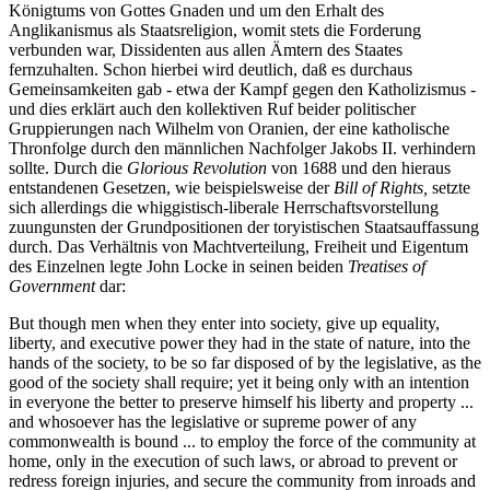
Königtums von Gottes Gnaden und um den Erhalt des
Anglikanismus als Staatsreligion, womit stets die Forderung
verbunden war, Dissidenten aus allen Ämtern des Staates
fernzuhalten. Schon hierbei wird deutlich, daß es durchaus
Gemeinsamkeiten gab - etwa der Kampf gegen den Katholizismus -
und dies erklärt auch den kollektiven Ruf beider politischer
Gruppierungen nach Wilhelm von Oranien, der eine katholische
Thronfolge durch den männlichen Nachfolger Jakobs II. verhindern
sollte. Durch die
Glorious Revolution
von 1688 und den hieraus
entstandenen Gesetzen, wie beispielsweise der
Bill of Rights,
setzte
sich allerdings die whiggistisch-liberale Herrschaftsvorstellung
zuungunsten der Grundpositionen der toryistischen Staatsauffassung
durch. Das Verhältnis von Machtverteilung, Freiheit und Eigentum
des Einzelnen legte John Locke in seinen beiden
Treatises of
Government
dar:
But though men when they enter into society, give up equality,
liberty, and executive power they had in the state of nature, into the
hands of the society, to be so far disposed of by the legislative, as the
good of the society shall require; yet it being only with an intention
in everyone the better to preserve himself his liberty and property ...
and whosoever has the legislative or supreme power of any
commonwealth is bound ... to employ the force of the community at
home, only in the execution of such laws, or abroad to prevent or
redress foreign injuries, and secure the community from inroads and