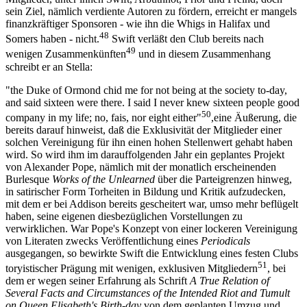
sein Ziel, nämlich verdiente Autoren zu fördern, erreicht er mangels
finanzkräftiger Sponsoren - wie ihn die Whigs in Halifax und
48
Somers haben - nicht.
Swift verläßt den Club bereits nach
49
wenigen Zusammenkünften
und in diesem Zusammenhang
schreibt er an Stella:
"the Duke of Ormond chid me for not being at the society to-day,
and said sixteen were there. I said I never knew sixteen people good
50
company in my life; no, fais, nor eight either"
,eine Äußerung, die
bereits darauf hinweist, daß die Exklusivität der Mitglieder einer
solchen Vereinigung für ihn einen hohen Stellenwert gehabt haben
wird. So wird ihm im darauffolgenden Jahr ein geplantes Projekt
von Alexander Pope, nämlich mit der monatlich erscheinenden
Burlesque
Works of the Unlearned
über die Parteigrenzen hinweg,
in satirischer Form Torheiten in Bildung und Kritik aufzudecken,
mit dem er bei Addison bereits gescheitert war, umso mehr beflügelt
haben, seine eigenen diesbezüglichen Vorstellungen zu
verwirklichen. War Pope's Konzept von einer lockeren Vereinigung
von Literaten zwecks Veröffentlichung eines
Periodicals
ausgegangen, so bewirkte Swift die Entwicklung eines festen Clubs
51
toryistischer Prägung mit wenigen, exklusiven Mitgliedern
, bei
dem er wegen seiner Erfahrung als Schrift
A True Relation of
Several Facts and Circumstances of the Intended Riot and Tumult
on Queen Elisabeth's Birth-day
von dem geplanten Umzug und