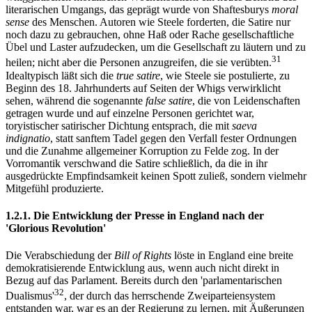
literarischen Umgangs, das geprägt wurde von Shaftesburys
moral
sense
des Menschen. Autoren wie Steele forderten, die Satire nur
noch dazu zu gebrauchen, ohne Haß oder Rache gesellschaftliche
Übel und Laster aufzudecken, um die Gesellschaft zu läutern und zu
31
heilen; nicht aber die Personen anzugreifen, die sie verübten.
Idealtypisch läßt sich die
true satire
, wie Steele sie postulierte, zu
Beginn des 18. Jahrhunderts auf Seiten der Whigs verwirklicht
sehen, während die sogenannte
false satire
, die von Leidenschaften
getragen wurde und auf einzelne Personen gerichtet war,
toryistischer satirischer Dichtung entsprach, die mit
saeva
indignatio
, statt sanftem Tadel gegen den Verfall fester Ordnungen
und die Zunahme allgemeiner Korruption zu Felde zog. In der
Vorromantik verschwand die Satire schließlich, da die in ihr
ausgedrückte Empfindsamkeit keinen Spott zuließ, sondern vielmehr
Mitgefühl produzierte.
1.2.1. Die Entwicklung der Presse in England nach der
'Glorious Revolution'
Die Verabschiedung der
Bill of Rights
löste in England eine breite
demokratisierende Entwicklung aus, wenn auch nicht direkt in
Bezug auf das Parlament. Bereits durch den 'parlamentarischen
32
Dualismus'
, der durch das herrschende Zweiparteiensystem
entstanden war, war es an der Regierung zu lernen, mit Äußerungen