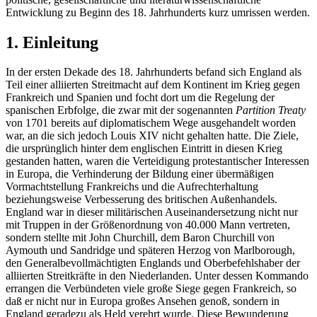
Entwicklung zu Beginn des 18. Jahrhunderts kurz umrissen werden.
1. Einleitung
In der ersten Dekade des 18. Jahrhunderts befand sich England als
Teil einer alliierten Streitmacht auf dem Kontinent im Krieg gegen
Frankreich und Spanien und focht dort um die Regelung der
spanischen Erbfolge, die zwar mit der sogenannten
Partition Treaty
von 1701 bereits auf diplomatischem Wege ausgehandelt worden
war, an die sich jedoch Louis XIV nicht gehalten hatte. Die Ziele,
die ursprünglich hinter dem englischen Eintritt in diesen Krieg
gestanden hatten, waren die Verteidigung protestantischer Interessen
in Europa, die Verhinderung der Bildung einer übermäßigen
Vormachtstellung Frankreichs und die Aufrechterhaltung
beziehungsweise Verbesserung des britischen Außenhandels.
England war in dieser militärischen Auseinandersetzung nicht nur
mit Truppen in der Größenordnung von 40.000 Mann vertreten,
sondern stellte mit John Churchill, dem Baron Churchill von
Aymouth und Sandridge und späteren Herzog von Marlborough,
den Generalbevollmächtigten Englands und Oberbefehlshaber der
alliierten Streitkräfte in den Niederlanden. Unter dessen Kommando
errangen die Verbündeten viele große Siege gegen Frankreich, so
daß er nicht nur in Europa großes Ansehen genoß, sondern in
England geradezu als Held verehrt wurde. Diese Bewunderung