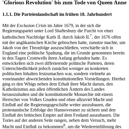
'Glorious Revolution' bis zum Tode von Queen Anne
1.1.1. Die Parteienlandschaft im frühen 18. Jahrhundert
Mit der
Exclusion Crisis
im Jahre 1679, in der sich die
Regierungspartei unter Lord Shaftesbury die Furcht vor einer
7
katholischen Nachfolge Karls II. durch Jakob II.
, der 1676 offen
mit der anglikanischen Kirche gebrochen hatte, zunutze machte, um
Jakob von der Thronfolge auszuschließen, verschärfte sich in
England eine politische Spaltung, die im Grunde genommen bereits
in den Tagen Cromwells ihren Anfang gefunden hatte. Es
entwickelten sich zwei differierende politische Parteien, deren
Unterschiedlichkeit jedoch zunächst weniger an konkreten
politischen Inhalten festzumachen war, sondern vielmehr an
voneinander abweichenden konstitutionellen Vorstellungen. Hierbei
ging es den Whigs neben dem Erhalt ihrer Macht darum, den
Katholizismus aus allen öffentlichen Ämtern des Landes
herauszuhalten und die konstitutionelle Monarchie mit einem
Herrscher von Volkes Gnaden und ohne allzuviel Macht und
Einfluß auf die Regierungsgeschäfte weiter auszubauen, die
protestantische Erbfolge der Hannoveraner zu sichern und den
Einfluß des britischen Empire auf dem Festland auszubauen. Die
Tories auf der anderen Seite rangen, neben dem Versuch, mehr
8
Macht und Einfluß zu bekommen
, um die Wiedereinführung des