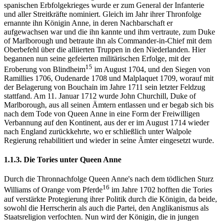
spanischen Erbfolgekrieges wurde er zum General der Infanterie
und aller Streitkräfte nominiert. Gleich im Jahr ihrer Thronfolge
ernannte ihn Königin Anne, in deren Nachbarschaft er
aufgewachsen war und die ihn kannte und ihm vertraute, zum Duke
of Marlborough und betraute ihn als Commander-in-Chief mit dem
Oberbefehl über die alliierten Truppen in den Niederlanden. Hier
begannen nun seine gefeierten militärischen Erfolge, mit der
15
Eroberung von Blindheim
im August 1704, und den Siegen von
Ramillies 1706, Oudenarde 1708 und Malplaquet 1709, worauf mit
der Belagerung von Bouchain im Jahre 1711 sein letzter Feldzug
stattfand. Am 11. Januar 1712 wurde John Churchill, Duke of
Marlborough, aus all seinen Ämtern entlassen und er begab sich bis
nach dem Tode von Queen Anne in eine Form der Freiwilligen
Verbannung auf den Kontinent, aus der er im August 1714 wieder
nach England zurückkehrte, wo er schließlich unter Walpole
Regierung rehabilitiert und wieder in seine Ämter eingesetzt wurde.
1.1.3. Die Tories unter Queen Anne
Durch die Thronnachfolge Queen Anne's nach dem tödlichen Sturz
16
Williams of Orange vom Pferde
im Jahre 1702 hofften die Tories
auf verstärkte Protegierung ihrer Politik durch die Königin, da beide,
sowohl die Herrscherin als auch die Partei, den Anglikanismus als
Staatsreligion verfochten. Nun wird der Königin, die in jungen