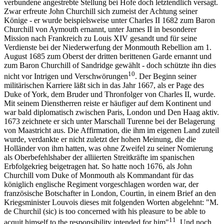
verbundene angestrebte Stellung bei Hofe doch letztendlich versagt.
Zwar erfreute John Churchill sich zumeist der Achtung seiner
Könige - er wurde beispielsweise unter Charles II 1682 zum Baron
Churchill von Aymouth ernannt, unter James II in besonderer
Mission nach Frankreich zu Louis XIV gesandt und für seine
Verdienste bei der Niederwerfung der Monmouth Rebellion am 1.
August 1685 zum Oberst der dritten berittenen Garde ernannt und
zum Baron Churchill of Sandridge gewählt - doch schützte ihn dies
10
nicht vor Intrigen und Verschwörungen
. Der Beginn seiner
militärischen Karriere läßt sich in das Jahr 1667, als er Page des
Duke of York, dem Bruder und Thronfolger von Charles II, wurde.
Mit seinem Dienstherren reiste er häufiger auf dem Kontinent und
war bald diplomatisch zwischen Paris, London und Den Haag aktiv.
1673 zeichnete er sich unter Marschall Turenne bei der Belagerung
von Maastricht aus. Die Affirmation, die ihm im eigenen Land zuteil
wurde, verdankte er nicht zuletzt der hohen Meinung, die die
Holländer von ihm hatten, was ohne Zweifel zu seiner Nomierung
als Oberbefehlshaber der alliierten Streitkräfte im spanischen
Erbfolgekrieg beigetragen hat. So hatte noch 1676, als John
Churchill vom Duke of Monmouth als Kommandant für das
königlich englische Regiment vorgeschlagen worden war, der
französische Botschafter in London, Courtin, in einem Brief an den
Kriegsminister Louvois dieses mit folgenden Worten abgelehnt: "M.
de Churchil (sic) is too concerned with his pleasure to be able to
11
acquit himself to the responsibility intended for him"
. Und noch