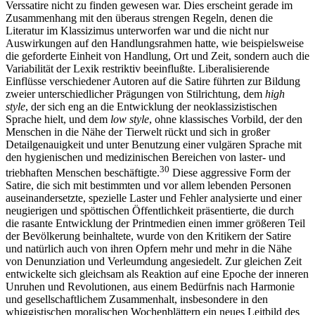
Verssatire nicht zu finden gewesen war. Dies erscheint gerade im
Zusammenhang mit den überaus strengen Regeln, denen die
Literatur im Klassizimus unterworfen war und die nicht nur
Auswirkungen auf den Handlungsrahmen hatte, wie beispielsweise
die geforderte Einheit von Handlung, Ort und Zeit, sondern auch die
Variabilität der Lexik restriktiv beeinflußte. Liberalisierende
Einflüsse verschiedener Autoren auf die Satire führten zur Bildung
zweier unterschiedlicher Prägungen von Stilrichtung, dem
high
style
, der sich eng an die Entwicklung der neoklassizistischen
Sprache hielt, und dem
low style
, ohne klassisches Vorbild, der den
Menschen in die Nähe der Tierwelt rückt und sich in großer
Detailgenauigkeit und unter Benutzung einer vulgären Sprache mit
den hygienischen und medizinischen Bereichen von laster- und
30
triebhaften Menschen beschäftigte.
Diese aggressive Form der
Satire, die sich mit bestimmten und vor allem lebenden Personen
auseinandersetzte, spezielle Laster und Fehler analysierte und einer
neugierigen und spöttischen Öffentlichkeit präsentierte, die durch
die rasante Entwicklung der Printmedien einen immer größeren Teil
der Bevölkerung beinhaltete, wurde von den Kritikern der Satire
und natürlich auch von ihren Opfern mehr und mehr in die Nähe
von Denunziation und Verleumdung angesiedelt. Zur gleichen Zeit
entwickelte sich gleichsam als Reaktion auf eine Epoche der inneren
Unruhen und Revolutionen, aus einem Bedürfnis nach Harmonie
und gesellschaftlichem Zusammenhalt, insbesondere in den
whiggistischen moralischen Wochenblättern ein neues Leitbild des