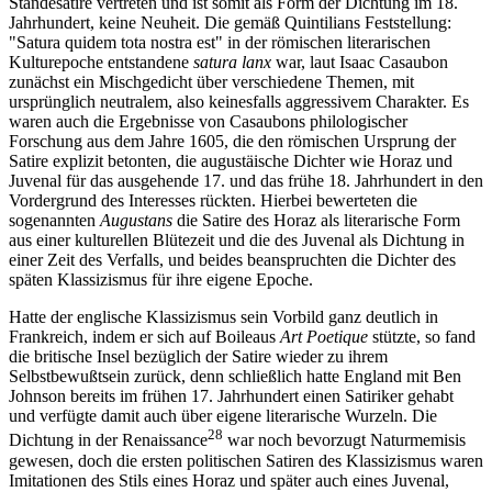
Ständesatire vertreten und ist somit als Form der Dichtung im 18.
Jahrhundert, keine Neuheit. Die gemäß Quintilians Feststellung:
"Satura quidem tota nostra est" in der römischen literarischen
Kulturepoche entstandene
satura lanx
war, laut Isaac Casaubon
zunächst ein Mischgedicht über verschiedene Themen, mit
ursprünglich neutralem, also keinesfalls aggressivem Charakter. Es
waren auch die Ergebnisse von Casaubons philologischer
Forschung aus dem Jahre 1605, die den römischen Ursprung der
Satire explizit betonten, die augustäische Dichter wie Horaz und
Juvenal für das ausgehende 17. und das frühe 18. Jahrhundert in den
Vordergrund des Interesses rückten. Hierbei bewerteten die
sogenannten
Augustans
die Satire des Horaz als literarische Form
aus einer kulturellen Blütezeit und die des Juvenal als Dichtung in
einer Zeit des Verfalls, und beides beanspruchten die Dichter des
späten Klassizismus für ihre eigene Epoche.
Hatte der englische Klassizismus sein Vorbild ganz deutlich in
Frankreich, indem er sich auf Boileaus
Art Poetique
stützte, so fand
die britische Insel bezüglich der Satire wieder zu ihrem
Selbstbewußtsein zurück, denn schließlich hatte England mit Ben
Johnson bereits im frühen 17. Jahrhundert einen Satiriker gehabt
und verfügte damit auch über eigene literarische Wurzeln. Die
28
Dichtung in der Renaissance
war noch bevorzugt Naturmemisis
gewesen, doch die ersten politischen Satiren des Klassizismus waren
Imitationen des Stils eines Horaz und später auch eines Juvenal,