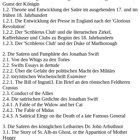
Gunst der Königin
1.2. Theorie und Entwicklung der Satire im ausgehenden 17. und im
frühen 18. Jahrhundert
1.2.1. Die Entwicklung der Presse in England nach der 'Glorious
Revolution'
1.2.2. Der 'Scriblerus Club' und die literarischen Zirkel,
Kaffeehäuser und Clubs zu Beginn des 18. Jahrhunderts
1.2.3. Der 'Scriblerus Club' und der Duke of Marlborough
2. Die Satiren und Pamphlete des Jonathan Swift
2.1. Von den Whigs zu den Tories
2.2. Swifts Essays in dertude
2.2.2. Über die Gefahr der politischen Macht des Militärs
2.2. toryistischen Wochenschrift
Examiner
2.2.1. The Bill of Ingrati3. Ein Brief an den römischen Feldherrn
Crassus
2.3. Conduct of the Allies
2.4. Die satirischen Gedichte des Jonathan Swift
2.4.1. A Fable of the Widow and her Cat
2.4.2. The Fable of Midas
2.4.3. A Satirical Elegy on the Death of a late Famous General
3. Die Satiren des königlichen Leibarztes Dr. John Arbuthnot
3.1. The Story of St. Alb-ns Ghost, or the Apparition of Mother
Haggy