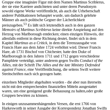
Gruppe eine imaginäre Figur mit dem Namen Martinus Scriblerus,
der sie eine Karriere andichteten und unter deren Pseudonym
sowohl eigene Werke veröffentlicht, als auch die Urheberschaft
anderer Publikationen behauptet wurde, um dadurch gelehrte
Männer als auch politische Gegner der Lächerlichkeit
53
preiszugeben.
Es läßt sich letztendlich auch in den ganzen
Memoirs of Martinus Scriblerus
keine direkte Anspielung auf den
Herzog von Marlborough entdecken; einen einzigen Hinweis, der
allenfalls entfernt in diese Richtung deutet, findet sich in dem
Kapitel
Martinus as a Critick
, in dem die Terenzausgabe von
Francis Hare aus dem Jahre 1724 verhöhnt wird. Dieser Francis
Hare, ab 1731 Bischof von Chichester, hatte den Duke of
Marlborough in den Jahren 1711 und 1712 gegen verschiedene
Pamphlete verteidigt, unter anderem gegen Swifts
Conduct of the
Allies
, mit der Schrift
The Allies and the late Ministry Defended
against France
, eine Veröffentlichung, die seitens Swift weitere
Streitschriften nach sich gezogen hatte.
einzelnen Mitglieder abgehalten wurden - die aber nun ihrerseits
nicht mit den entsprechenden finanziellen Mitteln ausgestattet
waren, um eine genügend große Behausung zu halten,oder große
Gruppen bewirten zu können.
In einigen unzusammenhängenden Versen, die erst 1766 von
Harkesworth in seiner Ausgabe der Korrespondenz Jonathan Swifts