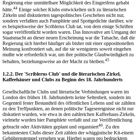
Regierung eine unmittelbare Möglichkeit des Eingreifens gehabt
44
hätte.
Einige solcher Klubs entwickelten sich zu literarischen
Zirkeln und diskutierten tagespolitisches Geschehen nicht nur,
sondern verfaßten auch Pamphlete und Spottgedichte darüber, wie
es beispielsweise der Scriblerus Club tat, von dem einige Schriften
sogar veröffentlicht worden waren. Das Innovative am Umgang der
Staatsmacht an dieser neuen Erscheinung war die Tatsache, daß die
Regierung sich hierbei häufiger als bisher mit einer oppositionellen
Meinung konfrontiert sah, auf die sie wenigstens soweit eingehen
mußte wie erforderlich war, um ihre politische Glaubwürdigkeit zu
45
behalten, beziehungsweise an der Macht zu bleiben.
1.2.2. Der 'Scriblerus Club' und die literarischen Zirkel,
Kaffeehäuser und Clubs zu Beginn des 18. Jahrhunderts
Gesellschaftliche Clubs und literarische Verbindungen waren im
London des frühen 18. Jahrhunderts keine Seltenheit, sondern im
Gegenteil fester Bestandteil des öffentlichen Lebens und sie zählten
zu den Treffpunkten, an denen politische Tagesereignisse nicht nur
diskutiert wurden, wie etwa in den zahlreichen Kaffeehaus-Zirkeln,
vielmehr wurden hier Pamphlete verfaßt und zur Veröffentlichung
46
gebracht oder Aktivitäten geplant und organisiert
. Zu den
bekanntesten Clubs dieser Zeit zählen der whiggistische Kit-einem
Gebührenstempel versehen war. Hierbei waren pro bedrucktem