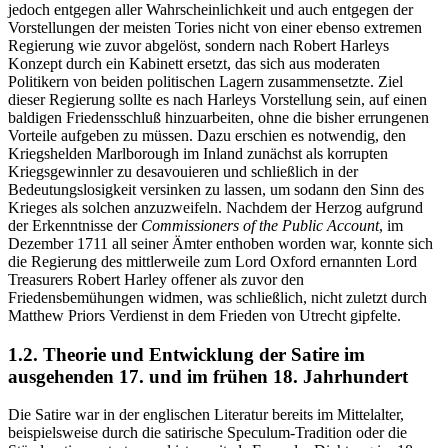
jedoch entgegen aller Wahrscheinlichkeit und auch entgegen der
Vorstellungen der meisten Tories nicht von einer ebenso extremen
Regierung wie zuvor abgelöst, sondern nach Robert Harleys
Konzept durch ein Kabinett ersetzt, das sich aus moderaten
Politikern von beiden politischen Lagern zusammensetzte. Ziel
dieser Regierung sollte es nach Harleys Vorstellung sein, auf einen
baldigen Friedensschluß hinzuarbeiten, ohne die bisher errungenen
Vorteile aufgeben zu müssen. Dazu erschien es notwendig, den
Kriegshelden Marlborough im Inland zunächst als korrupten
Kriegsgewinnler zu desavouieren und schließlich in der
Bedeutungslosigkeit versinken zu lassen, um sodann den Sinn des
Krieges als solchen anzuzweifeln. Nachdem der Herzog aufgrund
der Erkenntnisse der
Commissioners of the Public Account
, im
Dezember 1711 all seiner Ämter enthoben worden war, konnte sich
die Regierung des mittlerweile zum Lord Oxford ernannten Lord
Treasurers Robert Harley offener als zuvor den
Friedensbemühungen widmen, was schließlich, nicht zuletzt durch
Matthew Priors Verdienst in dem Frieden von Utrecht gipfelte.
1.2. Theorie und Entwicklung der Satire im
ausgehenden 17. und im frühen 18. Jahrhundert
Die Satire war in der englischen Literatur bereits im Mittelalter,
beispielsweise durch die satirische Speculum-Tradition oder die