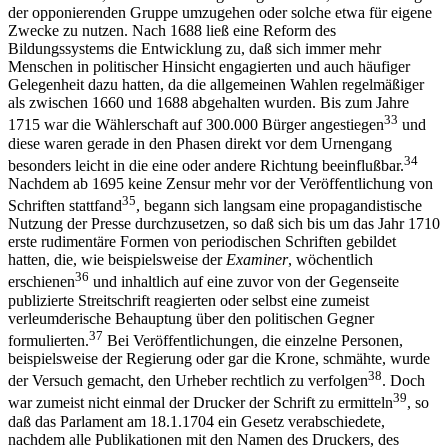
der opponierenden Gruppe umzugehen oder solche etwa für eigene
Zwecke zu nutzen. Nach 1688 ließ eine Reform des
Bildungssystems die Entwicklung zu, daß sich immer mehr
Menschen in politischer Hinsicht engagierten und auch häufiger
Gelegenheit dazu hatten, da die allgemeinen Wahlen regelmäßiger
als zwischen 1660 und 1688 abgehalten wurden. Bis zum Jahre
33
1715 war die Wählerschaft auf 300.000 Bürger angestiegen
und
diese waren gerade in den Phasen direkt vor dem Urnengang
34
besonders leicht in die eine oder andere Richtung beeinflußbar.
Nachdem ab 1695 keine Zensur mehr vor der Veröffentlichung von
35
Schriften stattfand
, begann sich langsam eine propagandistische
Nutzung der Presse durchzusetzen, so daß sich bis um das Jahr 1710
erste rudimentäre Formen von periodischen Schriften gebildet
hatten, die, wie beispielsweise der
Examiner
, wöchentlich
36
erschienen
und inhaltlich auf eine zuvor von der Gegenseite
publizierte Streitschrift reagierten oder selbst eine zumeist
verleumderische Behauptung über den politischen Gegner
37
formulierten.
Bei Veröffentlichungen, die einzelne Personen,
beispielsweise der Regierung oder gar die Krone, schmähte, wurde
38
der Versuch gemacht, den Urheber rechtlich zu verfolgen
. Doch
39
war zumeist nicht einmal der Drucker der Schrift zu ermitteln
, so
daß das Parlament am 18.1.1704 ein Gesetz verabschiedete,
nachdem alle Publikationen mit den Namen des Druckers, des