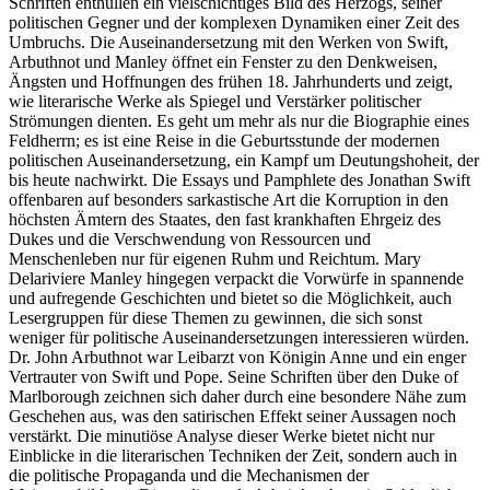
Schriften enthüllen ein vielschichtiges Bild des Herzogs, seiner
politischen Gegner und der komplexen Dynamiken einer Zeit des
Umbruchs. Die Auseinandersetzung mit den Werken von Swift,
Arbuthnot und Manley öffnet ein Fenster zu den Denkweisen,
Ängsten und Hoffnungen des frühen 18. Jahrhunderts und zeigt,
wie literarische Werke als Spiegel und Verstärker politischer
Strömungen dienten. Es geht um mehr als nur die Biographie eines
Feldherrn; es ist eine Reise in die Geburtsstunde der modernen
politischen Auseinandersetzung, ein Kampf um Deutungshoheit, der
bis heute nachwirkt. Die Essays und Pamphlete des Jonathan Swift
offenbaren auf besonders sarkastische Art die Korruption in den
höchsten Ämtern des Staates, den fast krankhaften Ehrgeiz des
Dukes und die Verschwendung von Ressourcen und
Menschenleben nur für eigenen Ruhm und Reichtum. Mary
Delariviere Manley hingegen verpackt die Vorwürfe in spannende
und aufregende Geschichten und bietet so die Möglichkeit, auch
Lesergruppen für diese Themen zu gewinnen, die sich sonst
weniger für politische Auseinandersetzungen interessieren würden.
Dr. John Arbuthnot war Leibarzt von Königin Anne und ein enger
Vertrauter von Swift und Pope. Seine Schriften über den Duke of
Marlborough zeichnen sich daher durch eine besondere Nähe zum
Geschehen aus, was den satirischen Effekt seiner Aussagen noch
verstärkt. Die minutiöse Analyse dieser Werke bietet nicht nur
Einblicke in die literarischen Techniken der Zeit, sondern auch in
die politische Propaganda und die Mechanismen der