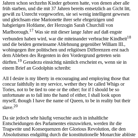
Jahren schon sechzehn Kinder geboren hatte, von denen aber alle
früh starben, und die mit 37 Jahren bereits entsetzlich an Gicht litt,
gewiß zu Unrecht vorgeworfen, sie sei wenig intelligent gewesen
und gleichsam eine Marionette ihrer sehr ehrgeizigen und
habgierigen Hofdame, der Herzogin Sarah Churchill von
17
Marlborough.
Was sie mit dieser lange Jahre auf daß engste
18
verbunden haben wird, war die miteinander verbrachte Kindheit
und die beiden gemeinsame Ablehnung gegenüber William III.,
wohingegen ihre politischen und religiösen Differenzen erst nach
dem Ableben des Regenten in den Vordergrund getreten sein
19
dürften.
Geradezu einsichtig nämlich erscheint es, wenn sie in
einem Brief an Godolphin schreibt:
All I desire is my liberty in encouraging and employing those that
concur faithfully in my service, wether they be called Whigs or
Tories, not to be tied to one or the other; for if I should be so
unfortunate as to fall into the hand of either, I shall look upon
myself, though I have the name of Queen, to be in reality but their
20
slave.
Da sie jedoch sehr häufig versuchte auch in inhaltliche
Entscheidungen des Parlamentes einzuwirken, werden ihr die
Tragweite und Konsequenzen der Glorious Revolution, die den
Absolutismus endgültig durch die konstitutionelle Monarchie ablöste