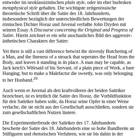
entweder im neoklassizistischen
plain style
, oder im eher burlesken
metaphysical style
gehalten. Die wichtigste zeitgenössische
theoretische Schrift über die Satire des 18. Jahrhunderts,
insbesondere bezüglich der unterschiedlichen Bewertungen der
römischen Dichter Horaz und Juvenal verfaßte John Dryden mit
seinem Essay
A Discourse concerning the Original and Progress of
Satire
. Hierin zeichnet er ein sehr anschauliches Bild des aggressiv-
ästhetischen Charakters der Satire:
Yet there is still a vast difference betwixt the slovenly Butchering of
a Man, and the fineness of a stroack that seperates the Head from the
Body, and leaves it standing in its place. A man may be capable, as
Jack ketch's Wifesaid of his Servant, of a plain piece of Work, a bare
Hanging; but to make a Malefactor die sweetly, was only belonging
29
to her Husband.
Auch wenn er Juvenal als den kraftvolleren der beiden Satiriker
bezeichnet, ist es letztlich die Satire des Horaz, die Vorbildfunktion
für den Satiriker haben solle, da Horaz seine Opfer in einer Weise
verlache, die sie nicht aus der Gesellschaft ausschließen, sondern sie
zum gesellschaftlichen Nutzen läutere.
Die Experimentierfreude der Satiriker des 17. Jahrhunderts
bescherte der Satire des 18. Jahrhunderts eine so hohe Bandbreite an
Stilfiguren und rhetorischen Verfahren, wie sie bis dahin in der