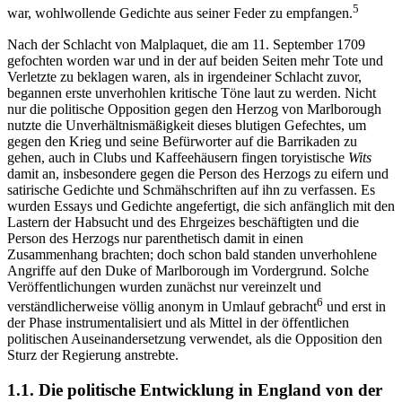
5
war, wohlwollende Gedichte aus seiner Feder zu empfangen.
Nach der Schlacht von Malplaquet, die am 11. September 1709
gefochten worden war und in der auf beiden Seiten mehr Tote und
Verletzte zu beklagen waren, als in irgendeiner Schlacht zuvor,
begannen erste unverhohlen kritische Töne laut zu werden. Nicht
nur die politische Opposition gegen den Herzog von Marlborough
nutzte die Unverhältnismäßigkeit dieses blutigen Gefechtes, um
gegen den Krieg und seine Befürworter auf die Barrikaden zu
gehen, auch in Clubs und Kaffeehäusern fingen toryistische
Wits
damit an, insbesondere gegen die Person des Herzogs zu eifern und
satirische Gedichte und Schmähschriften auf ihn zu verfassen. Es
wurden Essays und Gedichte angefertigt, die sich anfänglich mit den
Lastern der Habsucht und des Ehrgeizes beschäftigten und die
Person des Herzogs nur parenthetisch damit in einen
Zusammenhang brachten; doch schon bald standen unverhohlene
Angriffe auf den Duke of Marlborough im Vordergrund. Solche
Veröffentlichungen wurden zunächst nur vereinzelt und
6
verständlicherweise völlig anonym in Umlauf gebracht
und erst in
der Phase instrumentalisiert und als Mittel in der öffentlichen
politischen Auseinandersetzung verwendet, als die Opposition den
Sturz der Regierung anstrebte.
1.1. Die politische Entwicklung in England von der