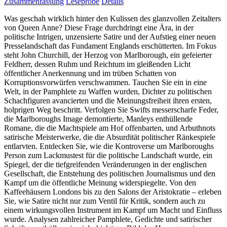
Zusammenfassung
Leseprobe
Details
Was geschah wirklich hinter den Kulissen des glanzvollen Zeitalters
von Queen Anne? Diese Frage durchdringt eine Ära, in der
politische Intrigen, unzensierte Satire und der Aufstieg einer neuen
Presselandschaft das Fundament Englands erschütterten. Im Fokus
steht John Churchill, der Herzog von Marlborough, ein gefeierter
Feldherr, dessen Ruhm und Reichtum im gleißenden Licht
öffentlicher Anerkennung und im trüben Schatten von
Korruptionsvorwürfen verschwammen. Tauchen Sie ein in eine
Welt, in der Pamphlete zu Waffen wurden, Dichter zu politischen
Schachfiguren avancierten und die Meinungsfreiheit ihren ersten,
holprigen Weg beschritt. Verfolgen Sie Swifts messerscharfe Feder,
die Marlboroughs Image demontierte, Manleys enthüllende
Romane, die die Machtspiele am Hof offenbarten, und Arbuthnots
satirische Meisterwerke, die die Absurdität politischer Ränkespiele
entlarvten. Entdecken Sie, wie die Kontroverse um Marlboroughs
Person zum Lackmustest für die politische Landschaft wurde, ein
Spiegel, der die tiefgreifenden Veränderungen in der englischen
Gesellschaft, die Entstehung des politischen Journalismus und den
Kampf um die öffentliche Meinung widerspiegelte. Von den
Kaffeehäusern Londons bis zu den Salons der Aristokratie – erleben
Sie, wie Satire nicht nur zum Ventil für Kritik, sondern auch zu
einem wirkungsvollen Instrument im Kampf um Macht und Einfluss
wurde. Analysen zahlreicher Pamphlete, Gedichte und satirischer