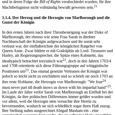
und in deren Folge die
Bill of Rights
verabschiedet wurden, für ihre
21
Machtbefugnisse nicht vollständig bewußt gewesen sein.
1.1.4. Der Herzog und die Herzogin von Marlborough und die
Gunst der Königin
In den ersten Jahren nach ihrer Thronbesteigung war der Duke of
Marlborough, der ebenso wie seine Frau Sarah in direkter
Nachbarschaft der Königin aufgewachsen und ihr somit sehr
vertraut war, der einflußreichste der königlichen Ratgeber von
Queen Anne. Zwar bildete er mit Godolphin als Lord- Treasurer und
Harley, als Regierungssprecher, die Spitze eines Kabinetts, das
22
idealtypisch betrachtet toryistisch war
, doch in den Jahren 1703/4
und 1708 orientierte sich diese Führungsgruppe auf whiggistische
23
Positionen um
. Das einmal gesetzte Vertrauen der Königin war
jedoch so leicht nicht zu erschüttern und so schrieb sie noch 1703 an
24
ihre erste Hofdame, die Herzogin von Marlborough: "We four
25
must never part till death mows us down with his impartial hand"
.
Im Laufe der Jahre verlor Sarah von Marlborough an Einfluß bei der
Königin, da ihre politischen Differenzen immer größer wurden und
vor allem, weil die Herzogin stets versuchte ihre Herrin zu
bevormunden, wodurch sie sich schließlich sogar ihren Haß zuzog.
Ihre Stellung nahm ausgerechnet Abigail Masham ein - eine