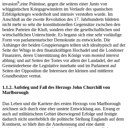
9
invasion
,eine Prämisse, gegen die seitens einer
Junto
von
whiggistischen Kriegsgewinnlern im Verlaufe des spanischen
Erbfolgekrieges wiederholt und intensiv verstoßen wurde. Im
Anschluß an die zweite Revolution des 17. Jahrhunderts bildeten
nicht mehr so sehr die konstitutionellen Gegensätze zwischen den
beiden Parteien die Kluft, sondern eher die gesellschaftlichen und
wirtschaftlichen Unterschiede. Es begann sich eine sehr vorläufige
Form von parlamentarischer Demokratie zu entwickeln. Die
Anhänger der beiden Gruppierungen teilten sich idealtypisch auf der
Seite der Whigs in den finanzkräftigen Hochadel und die Londoner
Finanziers, deren Unterstützung des Königs vom
monied interest
abhing; und auf Seiten der Tories vor allem der Landadel, der auf
Gemeindeebene die Legislative innehatte und im Parlament auf
Seiten der Opposition die Interessen der kleinen und mittleren
Grundbesitzer vertrat.
1.1.2. Aufstieg und Fall des Herzogs John Churchill von
Marlborough
Das Leben und die Karriere des ersten Herzogs von Marlborough
zeichnen sich durch eine eher unstete Entwicklung aus. Errang er
auch auf militärischem Gebiet überwiegend Erfolge und festigte
dadurch nicht unerheblich die politische Stellung Englands auf dem
Kontinent, so blieb ihm die Anerkennung und eine damit