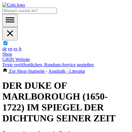
de
en
es
fr
Shop
GRIN Website
Texte veröffentlichen, Rundum-Service genießen
Zur Shop-Startseite
›
Anglistik - Literatur
DER DUKE OF
MARLBOROUGH (1650-
1722) IM SPIEGEL DER
DICHTUNG SEINER ZEIT