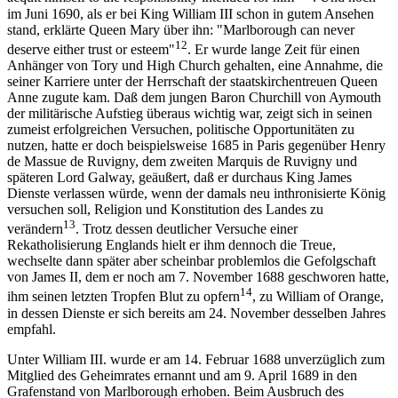
im Juni 1690, als er bei King William III schon in gutem Ansehen
stand, erklärte Queen Mary über ihn: "Marlborough can never
12
deserve either trust or esteem"
. Er wurde lange Zeit für einen
Anhänger von Tory und High Church gehalten, eine Annahme, die
seiner Karriere unter der Herrschaft der staatskirchentreuen Queen
Anne zugute kam. Daß dem jungen Baron Churchill von Aymouth
der militärische Aufstieg überaus wichtig war, zeigt sich in seinen
zumeist erfolgreichen Versuchen, politische Opportunitäten zu
nutzen, hatte er doch beispielsweise 1685 in Paris gegenüber Henry
de Massue de Ruvigny, dem zweiten Marquis de Ruvigny und
späteren Lord Galway, geäußert, daß er durchaus King James
Dienste verlassen würde, wenn der damals neu inthronisierte König
versuchen soll, Religion und Konstitution des Landes zu
13
verändern
. Trotz dessen deutlicher Versuche einer
Rekatholisierung Englands hielt er ihm dennoch die Treue,
wechselte dann später aber scheinbar problemlos die Gefolgschaft
von James II, dem er noch am 7. November 1688 geschworen hatte,
14
ihm seinen letzten Tropfen Blut zu opfern
, zu William of Orange,
in dessen Dienste er sich bereits am 24. November desselben Jahres
empfahl.
Unter William III. wurde er am 14. Februar 1688 unverzüglich zum
Mitglied des Geheimrates ernannt und am 9. April 1689 in den
Grafenstand von Marlborough erhoben. Beim Ausbruch des