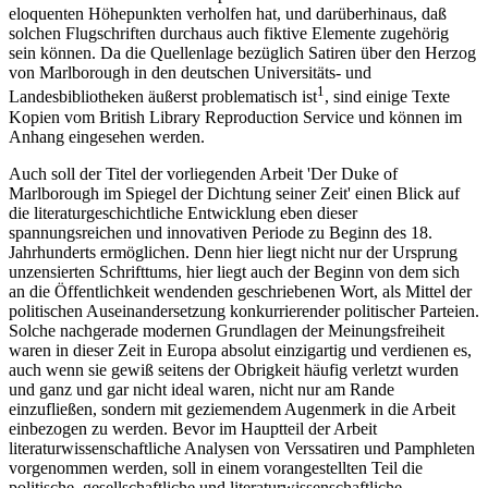
eloquenten Höhepunkten verholfen hat, und darüberhinaus, daß
solchen Flugschriften durchaus auch fiktive Elemente zugehörig
sein können. Da die Quellenlage bezüglich Satiren über den Herzog
von Marlborough in den deutschen Universitäts- und
1
Landesbibliotheken äußerst problematisch ist
, sind einige Texte
Kopien vom British Library Reproduction Service und können im
Anhang eingesehen werden.
Auch soll der Titel der vorliegenden Arbeit 'Der Duke of
Marlborough im Spiegel der Dichtung seiner Zeit' einen Blick auf
die literaturgeschichtliche Entwicklung eben dieser
spannungsreichen und innovativen Periode zu Beginn des 18.
Jahrhunderts ermöglichen. Denn hier liegt nicht nur der Ursprung
unzensierten Schrifttums, hier liegt auch der Beginn von dem sich
an die Öffentlichkeit wendenden geschriebenen Wort, als Mittel der
politischen Auseinandersetzung konkurrierender politischer Parteien.
Solche nachgerade modernen Grundlagen der Meinungsfreiheit
waren in dieser Zeit in Europa absolut einzigartig und verdienen es,
auch wenn sie gewiß seitens der Obrigkeit häufig verletzt wurden
und ganz und gar nicht ideal waren, nicht nur am Rande
einzufließen, sondern mit geziemendem Augenmerk in die Arbeit
einbezogen zu werden. Bevor im Hauptteil der Arbeit
literaturwissenschaftliche Analysen von Verssatiren und Pamphleten
vorgenommen werden, soll in einem vorangestellten Teil die
politische, gesellschaftliche und literaturwissenschaftliche