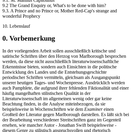
9.1. M. Manlius Capitolinus
9.2 The Grand Enquiry or, What's to be done with him?
9.3. A Prince and no Prince or, Mother Red-Cap's strange and
wonderful Prophecy
10. Lebenslauf
0. Vorbemerkung
In der vorliegenden Arbeit sollen ausschließlich kritische und
satirische Schriften über den Herzog von Marlborough besprochen
werden, da diese nicht ausschließlich literaturwissenschaftliche
Erkenntnisse bieten, sondern auch Einsichten in die politische
Entwicklung des Landes und die Entstehungsgeschichte
periodischer Schriften vermitteln, gleichsam als Ausgangspunkt
unserer heutigen Tages- und Wochenpresse. Ausdrücklich werden
auch Pamphlete, die aufgrund ihrer fehlenden Fiktionalität und einer
häufig mangelhaften stilistischen Qualität in der
Literaturwissenschaft im allgemeinen wenig oder gar keine
Beachtung finden, in die Analyse miteinbezogen, da sie
beispielsweise in Wochenschriften wie dem
Examiner
einen
Großteil der Literatur gegen Marlborough darstellen. Es läßt sich bei
der Bearbeitung verschiedener Streitschriften ganz im Gegenteil
ersehen, wie mancher Autor - Jonathan Swift beispielsweise -
diesem Genre zu stilistisch anspruchsvollen und rhetorisch