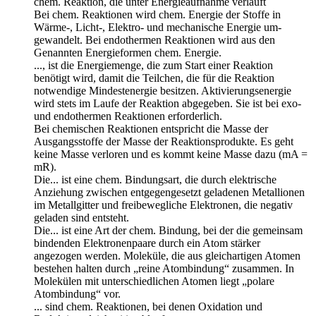
chem. Reaktion, die unter Energieaufnahme verläuft
Bei chem. Reaktionen wird chem. Energie der Stoffe in
Wärme-, Licht-, Elektro- und mechanische Energie um-
gewandelt. Bei endothermen Reaktionen wird aus den
Genannten Energieformen chem. Energie.
..., ist die Energiemenge, die zum Start einer Reaktion
benötigt wird, damit die Teilchen, die für die Reaktion
notwendige Mindestenergie besitzen. Aktivierungsenergie
wird stets im Laufe der Reaktion abgegeben. Sie ist bei exo-
und endothermen Reaktionen erforderlich.
Bei chemischen Reaktionen entspricht die Masse der
Ausgangsstoffe der Masse der Reaktionsprodukte. Es geht
keine Masse verloren und es kommt keine Masse dazu (mA =
mR).
Die... ist eine chem. Bindungsart, die durch elektrische
Anziehung zwischen entgegengesetzt geladenen Metallionen
im Metallgitter und freibewegliche Elektronen, die negativ
geladen sind entsteht.
Die... ist eine Art der chem. Bindung, bei der die gemeinsam
bindenden Elektronenpaare durch ein Atom stärker
angezogen werden. Moleküle, die aus gleichartigen Atomen
bestehen halten durch „reine Atombindung“ zusammen. In
Molekülen mit unterschiedlichen Atomen liegt „polare
Atombindung“ vor.
... sind chem. Reaktionen, bei denen Oxidation und