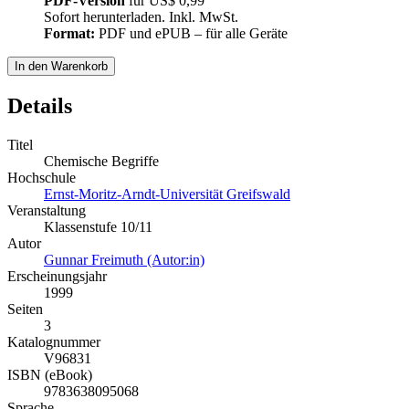
PDF-Version
für
US$ 0,99
Sofort herunterladen. Inkl. MwSt.
Format:
PDF und ePUB – für alle Geräte
In den Warenkorb
Details
Titel
Chemische Begriffe
Hochschule
Ernst-Moritz-Arndt-Universität Greifswald
Veranstaltung
Klassenstufe 10/11
Autor
Gunnar Freimuth (Autor:in)
Erscheinungsjahr
1999
Seiten
3
Katalognummer
V96831
ISBN (eBook)
9783638095068
Sprache