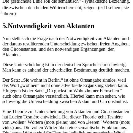
Die gestrichelte Linie soll die semantisch
- syntaktische Beziehung,
die zwischen den beiden Wörtern herrscht, zeigen. (er ⃗ seinem; sie
⃗ ihrem)
5.Notwendigkeit von Aktanten
Nun stellt sich die Frage nach der Notwendigkeit von Aktanten und
der daraus resultierenden Unterscheidung zwischen freien Angaben,
den Circonstanten, und den notwendigen Ergänzungen, den
Aktanten.
Diese Unterscheidung ist in der deutschen Sprache sehr schwierig.
Man kann es anhand der adverbiellen Bestimmung deutlich machen.
Der Satz: „Sie wohnt in Berlin.“ ist ohne Ortsangabe sinnlos, weil
das Wort „wohnen“ nicht ohne adverbielle Ergänzung stehen kann.
Hingegen ist der Satz: „Du guckst im Wohnzimmer Fernsehen.“
auch ohne Ortsangabe verständlich. Hierbei kann man sehen, wie
schwierig die Unterscheidung zwischen Aktant und Circonstant ist.
Eine Theorie zur Unterscheidung von Aktanten und Cir- constanten
hat Lucien Tesnière entwickelt. Bei dieser Theorie geht Tesnière
von „vollen“ Wörtern (mots pleins) und von „leeren“ Wörtern (mots
vides) aus. Die vollen Wörter üben eine semantische Funktion aus.
Die leeren Wörter sind für Tesnière lediglich grammatische Mittel