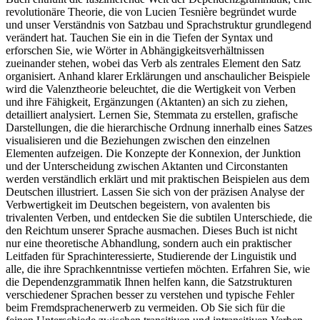
revolutionäre Theorie, die von Lucien Tesnière begründet wurde
und unser Verständnis von Satzbau und Sprachstruktur grundlegend
verändert hat. Tauchen Sie ein in die Tiefen der Syntax und
erforschen Sie, wie Wörter in Abhängigkeitsverhältnissen
zueinander stehen, wobei das Verb als zentrales Element den Satz
organisiert. Anhand klarer Erklärungen und anschaulicher Beispiele
wird die Valenztheorie beleuchtet, die die Wertigkeit von Verben
und ihre Fähigkeit, Ergänzungen (Aktanten) an sich zu ziehen,
detailliert analysiert. Lernen Sie, Stemmata zu erstellen, grafische
Darstellungen, die die hierarchische Ordnung innerhalb eines Satzes
visualisieren und die Beziehungen zwischen den einzelnen
Elementen aufzeigen. Die Konzepte der Konnexion, der Junktion
und der Unterscheidung zwischen Aktanten und Circonstanten
werden verständlich erklärt und mit praktischen Beispielen aus dem
Deutschen illustriert. Lassen Sie sich von der präzisen Analyse der
Verbwertigkeit im Deutschen begeistern, von avalenten bis
trivalenten Verben, und entdecken Sie die subtilen Unterschiede, die
den Reichtum unserer Sprache ausmachen. Dieses Buch ist nicht
nur eine theoretische Abhandlung, sondern auch ein praktischer
Leitfaden für Sprachinteressierte, Studierende der Linguistik und
alle, die ihre Sprachkenntnisse vertiefen möchten. Erfahren Sie, wie
die Dependenzgrammatik Ihnen helfen kann, die Satzstrukturen
verschiedener Sprachen besser zu verstehen und typische Fehler
beim Fremdsprachenerwerb zu vermeiden. Ob Sie sich für die