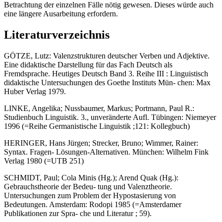
Betrachtung der einzelnen Fälle nötig gewesen. Dieses würde auch
eine längere Ausarbeitung erfordern.
Literaturverzeichnis
GÖTZE, Lutz: Valenzstrukturen deutscher Verben und Adjektive.
Eine didaktische Darstellung für das Fach Deutsch als
Fremdsprache. Heutiges Deutsch Band 3. Reihe III : Linguistisch
didaktische Untersuchungen des Goethe Instituts Mün- chen: Max
Huber Verlag 1979.
LINKE, Angelika; Nussbaumer, Markus; Portmann, Paul R.:
Studienbuch Linguistik. 3., unveränderte Aufl. Tübingen: Niemeyer
1996 (=Reihe Germanistische Linguistik ;121: Kollegbuch)
HERINGER, Hans Jürgen; Strecker, Bruno; Wimmer, Rainer:
Syntax. Fragen- Lösungen-Alternativen. München: Wilhelm Fink
Verlag 1980 (=UTB 251)
SCHMIDT, Paul; Cola Minis (Hg.); Arend Quak (Hg.):
Gebrauchstheorie der Bedeu- tung und Valenztheorie.
Untersuchungen zum Problem der Hypostasierung von
Bedeutungen. Amsterdam: Rodopi 1985 (=Amsterdamer
Publikationen zur Spra- che und Literatur ; 59).