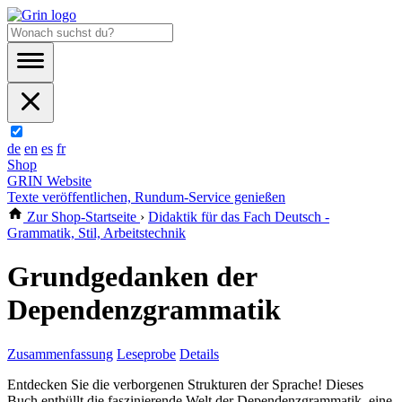
de
en
es
fr
Shop
GRIN Website
Texte veröffentlichen, Rundum-Service genießen
Zur Shop-Startseite
›
Didaktik für das Fach Deutsch -
Grammatik, Stil, Arbeitstechnik
Grundgedanken der
Dependenzgrammatik
Zusammenfassung
Leseprobe
Details
Entdecken Sie die verborgenen Strukturen der Sprache! Dieses
Buch enthüllt die faszinierende Welt der Dependenzgrammatik, eine