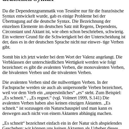
Da die Dependenzgrammatik von Tesnière nur für die französische
Syntax entwickelt wurde, gab es einige Probleme bei der
Übertragung auf die deutsche Syntax. Die Bezeichnung der
einzelnen Elemente im deutschen Satz mit Regens, Dependens,
Circonstant und Aktant ist, wie oben schon beschrieben, schwierig.
Ein weiterer Grund für die Schwierigkeit bei der Unterscheidung ist
der, dass es in der deutschen Sprache nicht nur einwer- tige Verben
gibt.
Somit bin ich jetzt wieder bei dem Wort der Valenz angelangt. Die
Verbklassen der unterschiedlichen Wertigkeit werden wie folgt
bezeichnet: es gibt die avalenten Verben, die monovalenten Verben,
die bivalenten Verben und die trivalenten Verben.
Die avalenten Verben sind die nullwertigen Verben. In der
Fachsprache werden sie auch als unipersonelle Verben bezeichnet,
weil vor dem Verb ein „unpersönliches“ „es“ steht. Zum Beispiel:
„Es schneit.“ , „Es regnet.“ (vgl. Volmert 1999, S.141) Die
avalenten Verben haben also keinen einzigen Aktanten. „Es
schneit.“ ist sozusagen ein Naturschauspiel und man kann es
deswegen auch nicht von einem Aktanten abhängig machen.
„Es schneit“ bezeichnet einfach ein in der Natur sich abspielendes
Geschehen; wir können uns keinen Aktanten als Urheber dieses