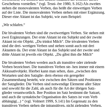
Geschehens vorstellen.“ (vgl. Tesni- ère 1980, S.162) Als zweites
stehen die monovalenten Verben, das heißt die einwertigen Verben
auf der Liste. Die monovalenten Verben stehen mit einer Ergänzung.
Dieser eine Aktant ist das Subjekt, wie zum Beispiel:
„Wir schlafen.“
Die bivalenten Verben sind die zweiwertigen Verben. Sie stehen mit
zwei Ergänzungen. Der erste Aktant ist ein Subjekt und der zweite
Aktant ist ein Objekt. „Du trinkst Milch“. Die trivalenten Verben
sind die drei- wertigen Verben und stehen somit auch mit drei
Aktanten da. Der erste Aktant ist das Subjekt und der zweite und
dritte Aktant ist jeweils ein Objekt. „Du gibst ihm die Milch“
Die bivalenten Verben werden auch als transitive oder zielende
Verben bezeichnet. Die transitiven Verben ste- hen immer mit einem
Akkusativobjekt. Hierbei kann man sehen, dass „zwischen den
Wortarten und den Satzglie- dern ebenso ein geregelter
Zusammenhang besteht, wie zwischen den Sätzen und Positionen
der Satzglieder. Die Verben sind notwendige Elemente aller Sätze
und sowohl für die Zahl, als auch für die Art der übrigen Satz-
glieder verantwortlich. Ihre Position im Satz bestimmt die Satzart,
und auch die syntaktische Organisation des Satzes ist vom Verb
abhängig(...) “ (vgl. Volmert 1999, S.141) Im Gegensatz zu den
transitiven Verben stehen die intransitiven, nicht zielenden Verben,