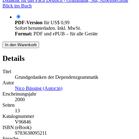
Didaktik für das Fach Deutsch - Grammatik, Stil, Arbeitstechnik
Blick ins Buch
PDF-Version
für
US$ 0,99
Sofort herunterladen. Inkl. MwSt.
Format:
PDF und ePUB – für alle Geräte
In den Warenkorb
Details
Titel
Grundgedanken der Dependenzgrammatik
Autor
Nico Büssing (Autor:in)
Erscheinungsjahr
2000
Seiten
13
Katalognummer
V96846
ISBN (eBook)
9783638095211
Sprache