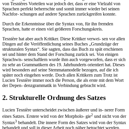
von Tesnières Vorteilen war jedoch der, dass er eine Vielzahl von
Sprachen perfekt beherrschte und somit immer wieder bei seinen
Nachfor- schungen auf andere Sprachen zurückgreifen konnte.
Durch die Erkenntnisse über die Syntax von, für ihn fremden
Sprachen, hatte er einen viel größeren Forschungskreis.
Tesnière hat aber auch Kritiker. Diese Kritiker verwei- sen vor allen
Dingen auf die Veröffentlichung seines Buches „Grundzüge der
strukturalen Syntax“. Sie sagten, dass das Buch zu spät erschienen
sei und hinter dem Stand der Forschung zurück sei. Von einigen
Sprachwis- senschaftlern wurde ihm auch vorgeworfen, dass er sich
zu sehr an Grammatikern des 19. Jahrhunderts orientiert hat. Dieses
wird besonders auf seine Stemmatamodelle bezogen, auf die ich
später noch eingehen werde. Doch allen Kritikern zum Trotz ist
Lucien Tesnière immer noch die Person, die als erste mit dem Wort
der Depen- denzgrammatik in Verbindung gebracht wird.
2. Strukturelle Ordnung des Satzes
Lucien Tesnière unterscheidet zwischen äußerer und in- nerer Form
2
eines Satzes. Erstere wird von der Morpholo- gie
und nicht von der
3
Syntax
behandelt. Die innere Form des Satzes wird von der Syntax
behandelt und soll in dieser Arbeit noch näher betrachtet werden.