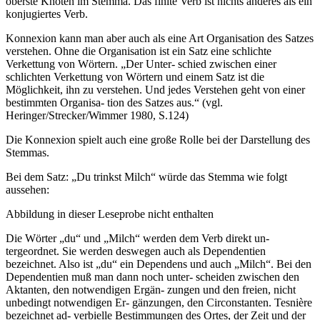
oberste Knoten im Stemma. Das finite Verb ist nichts anderes als ein
konjugiertes Verb.
Konnexion kann man aber auch als eine Art Organisation des Satzes
verstehen. Ohne die Organisation ist ein Satz eine schlichte
Verkettung von Wörtern. „Der Unter- schied zwischen einer
schlichten Verkettung von Wörtern und einem Satz ist die
Möglichkeit, ihn zu verstehen. Und jedes Verstehen geht von einer
bestimmten Organisa- tion des Satzes aus.“ (vgl.
Heringer/Strecker/Wimmer 1980, S.124)
Die Konnexion spielt auch eine große Rolle bei der Darstellung des
Stemmas.
Bei dem Satz: „Du trinkst Milch“ würde das Stemma wie folgt
aussehen:
Abbildung in dieser Leseprobe nicht enthalten
Die Wörter „du“ und „Milch“ werden dem Verb direkt un-
tergeordnet. Sie werden deswegen auch als Dependentien
bezeichnet. Also ist „du“ ein Dependens und auch „Milch“. Bei den
Dependentien muß man dann noch unter- scheiden zwischen den
Aktanten, den notwendigen Ergän- zungen und den freien, nicht
unbedingt notwendigen Er- gänzungen, den Circonstanten. Tesnière
bezeichnet ad- verbielle Bestimmungen des Ortes, der Zeit und der