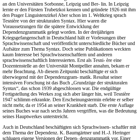
an den Universitäten Sorbonne, Leipzig und Ber- lin. In Leipzig
lernte er den Fürsten Trubetzkoi kennen und gründete 1926 mit ihm
den Prager Linguistenzirkel Aber schon im 1. Weltkrieg sprach
Tesnière von der strukturalen Syntax. Hier waren die
Voraussetzungen für die spätere Entwicklung der
Dependenzgrammatik gelegt worden. In der dreijährigen
Kriegsgefangenschaft in Deutschland hält er Vorlesungen über
Sprachwissenschaft und veröffentlicht unterschiedliche Bücher und
Aufsätze zum Thema Syntax. Doch seine Publikationen weckten
kaum Interesse bei Sprachwissenschaftlern und anderen
sprachwissenschaftlich Interessierten. Erst als Tesni- ère eine
Dozentenstelle an der Universität Montpellier annahm, bekam er
mehr Beachtung. Ab diesem Zeitpunkt beschäftigte er sich
überwiegend mit der Dependenzgram- matik. Resultat seiner
intensiven Forschung ist das Buch „Grundzüge der strukturalen
Syntax“, das schon 1939 abgeschlossen war. Die endgültige
Fertigstellung des Werkes zog sich aber länger hin, weil Tesnière
1947 schlimm erkrankte. Den Erscheinungstermin erlebte er selber
nicht mehr, da er 1954 an seiner Krankheit starb. Die erste Auflage
seines Buches war nach sechs Jahren vergriffen, was die Bedeutung
seines Hauptwerkes unterstreicht.
Auch in Deutschland beschäftigten sich Sprachwissen- schaftler mit
dem Thema der Dependenz. K. Baumgärtner und H.-J. Heringer
schlugen eigene Versionen der Depen- denzgrammatik vor. Einer