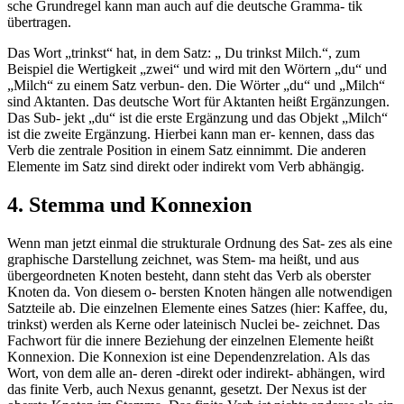
sche Grundregel kann man auch auf die deutsche Gramma- tik
übertragen.
Das Wort „trinkst“ hat, in dem Satz: „ Du trinkst Milch.“, zum
Beispiel die Wertigkeit „zwei“ und wird mit den Wörtern „du“ und
„Milch“ zu einem Satz verbun- den. Die Wörter „du“ und „Milch“
sind Aktanten. Das deutsche Wort für Aktanten heißt Ergänzungen.
Das Sub- jekt „du“ ist die erste Ergänzung und das Objekt „Milch“
ist die zweite Ergänzung. Hierbei kann man er- kennen, dass das
Verb die zentrale Position in einem Satz einnimmt. Die anderen
Elemente im Satz sind direkt oder indirekt vom Verb abhängig.
4. Stemma und Konnexion
Wenn man jetzt einmal die strukturale Ordnung des Sat- zes als eine
graphische Darstellung zeichnet, was Stem- ma heißt, und aus
übergeordneten Knoten besteht, dann steht das Verb als oberster
Knoten da. Von diesem o- bersten Knoten hängen alle notwendigen
Satzteile ab. Die einzelnen Elemente eines Satzes (hier: Kaffee, du,
trinkst) werden als Kerne oder lateinisch Nuclei be- zeichnet. Das
Fachwort für die innere Beziehung der einzelnen Elemente heißt
Konnexion. Die Konnexion ist eine Dependenzrelation. Als das
Wort, von dem alle an- deren -direkt oder indirekt- abhängen, wird
das finite Verb, auch Nexus genannt, gesetzt. Der Nexus ist der