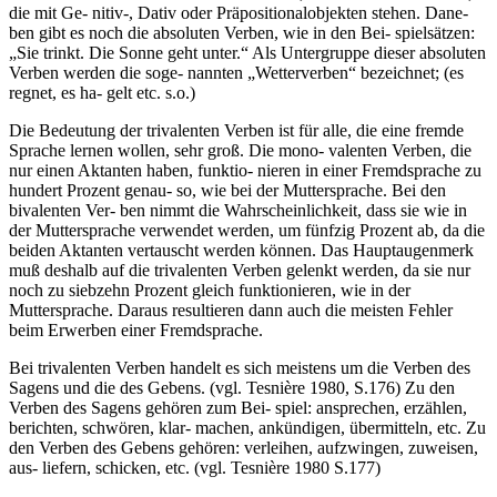
die mit Ge- nitiv-, Dativ oder Präpositionalobjekten stehen. Dane-
ben gibt es noch die absoluten Verben, wie in den Bei- spielsätzen:
„Sie trinkt. Die Sonne geht unter.“ Als Untergruppe dieser absoluten
Verben werden die soge- nannten „Wetterverben“ bezeichnet; (es
regnet, es ha- gelt etc. s.o.)
Die Bedeutung der trivalenten Verben ist für alle, die eine fremde
Sprache lernen wollen, sehr groß. Die mono- valenten Verben, die
nur einen Aktanten haben, funktio- nieren in einer Fremdsprache zu
hundert Prozent genau- so, wie bei der Muttersprache. Bei den
bivalenten Ver- ben nimmt die Wahrscheinlichkeit, dass sie wie in
der Muttersprache verwendet werden, um fünfzig Prozent ab, da die
beiden Aktanten vertauscht werden können. Das Hauptaugenmerk
muß deshalb auf die trivalenten Verben gelenkt werden, da sie nur
noch zu siebzehn Prozent gleich funktionieren, wie in der
Muttersprache. Daraus resultieren dann auch die meisten Fehler
beim Erwerben einer Fremdsprache.
Bei trivalenten Verben handelt es sich meistens um die Verben des
Sagens und die des Gebens. (vgl. Tesnière 1980, S.176) Zu den
Verben des Sagens gehören zum Bei- spiel: ansprechen, erzählen,
berichten, schwören, klar- machen, ankündigen, übermitteln, etc. Zu
den Verben des Gebens gehören: verleihen, aufzwingen, zuweisen,
aus- liefern, schicken, etc. (vgl. Tesnière 1980 S.177)