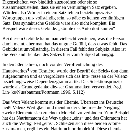
Eigenschaften ver- bindlich zuzuordnen oder sie so
zusammenzustellen, dass sie einen vernünftigen Satz ergeben.
Würden also Wörter in einem Satz fehlen beziehungsweise
Wortgruppen un- vollständig sein, so gäbe es keinen vernünftigen
Satz. Das syntaktische Gebilde wäre also nicht komplett. Ein
Beispiel wäre dieses Gebilde: „könnte das Auto dort kaufen“
Bei diesem Gebilde kann man vielleicht verstehen, was die Person
damit meint, aber man hat das ungute Gefühl, dass etwas fehlt. Das
Gebilde ist unvollständig. In diesem Fall fehlt das Subjekt. Also ist
die Verständ- lichkeit des Satzes hier vom Subjekt abhängig.
In den 50er Jahren, noch vor der Veröffentlichung des
4
Hauptwerkes
von Tesnière, wurde der Begriff der Selek- tion dann
aufgenommen und es vergrößerte sich das Inte- resse an der Valenz-
beziehungsweise Dependenzgramma- tik. Das Selektionsprinzip
wurde als Grundgedanke die- ser Grammatiken verwendet. (vgl.
Lin- ke/Nussbaumer/Portmann 1996, S.112)
Das Wort Valenz kommt aus der Chemie. Übersetzt ins Deutsche
heißt Valenz Wertigkeit und meint in der Che- mie die Neigung
zweier Elemente sich zu einem Molekül zu verbinden. Zum Beispiel
hat das Natriumatom die Wer- tigkeit „eins“ und das Chloratom hat
auch die Wertig- keit „eins“. Schließen sich diese beiden Atome
zusam- men, ergibt es ein Natriumchloridmolekül. Diese chemi-