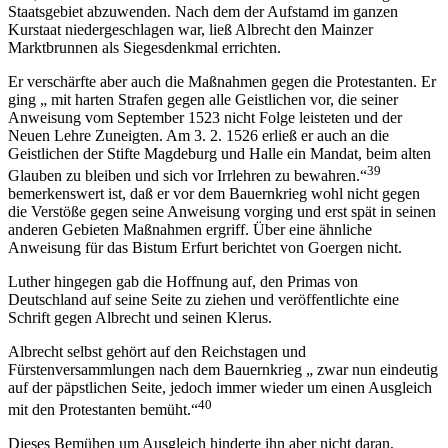
Staatsgebiet abzuwenden. Nach dem der Aufstamd im ganzen
Kurstaat niedergeschlagen war, ließ Albrecht den Mainzer
Marktbrunnen als Siegesdenkmal errichten.
Er verschärfte aber auch die Maßnahmen gegen die Protestanten. Er
ging „ mit harten Strafen gegen alle Geistlichen vor, die seiner
Anweisung vom September 1523 nicht Folge leisteten und der
Neuen Lehre Zuneigten. Am 3. 2. 1526 erließ er auch an die
Geistlichen der Stifte Magdeburg und Halle ein Mandat, beim alten
39
Glauben zu bleiben und sich vor Irrlehren zu bewahren.“
bemerkenswert ist, daß er vor dem Bauernkrieg wohl nicht gegen
die Verstöße gegen seine Anweisung vorging und erst spät in seinen
anderen Gebieten Maßnahmen ergriff. Über eine ähnliche
Anweisung für das Bistum Erfurt berichtet von Goergen nicht.
Luther hingegen gab die Hoffnung auf, den Primas von
Deutschland auf seine Seite zu ziehen und veröffentlichte eine
Schrift gegen Albrecht und seinen Klerus.
Albrecht selbst gehört auf den Reichstagen und
Fürstenversammlungen nach dem Bauernkrieg „ zwar nun eindeutig
auf der päpstlichen Seite, jedoch immer wieder um einen Ausgleich
40
mit den Protestanten bemüht.“
Dieses Bemühen um Ausgleich hinderte ihn aber nicht daran,