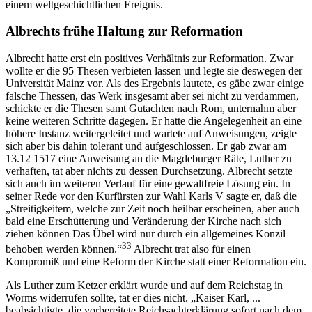
einem weltgeschichtlichen Ereignis.
Albrechts frühe Haltung zur Reformation
Albrecht hatte erst ein positives Verhältnis zur Reformation. Zwar
wollte er die 95 Thesen verbieten lassen und legte sie deswegen der
Universität Mainz vor. Als des Ergebnis lautete, es gäbe zwar einige
falsche Thessen, das Werk insgesamt aber sei nicht zu verdammen,
schickte er die Thesen samt Gutachten nach Rom, unternahm aber
keine weiteren Schritte dagegen. Er hatte die Angelegenheit an eine
höhere Instanz weitergeleitet und wartete auf Anweisungen, zeigte
sich aber bis dahin tolerant und aufgeschlossen. Er gab zwar am
13.12 1517 eine Anweisung an die Magdeburger Räte, Luther zu
verhaften, tat aber nichts zu dessen Durchsetzung. Albrecht setzte
sich auch im weiteren Verlauf für eine gewaltfreie Lösung ein. In
seiner Rede vor den Kurfürsten zur Wahl Karls V sagte er, daß die
„Streitigkeitem, welche zur Zeit noch heilbar erscheinen, aber auch
bald eine Erschütterung und Veränderung der Kirche nach sich
ziehen können Das Übel wird nur durch ein allgemeines Konzil
33
behoben werden können.“
Albrecht trat also für einen
Kompromiß und eine Reform der Kirche statt einer Reformation ein.
Als Luther zum Ketzer erklärt wurde und auf dem Reichstag in
Worms widerrufen sollte, tat er dies nicht. „Kaiser Karl, ...
beabsichtigte, die vorbereitete Reichsachterklärung sofort nach dem