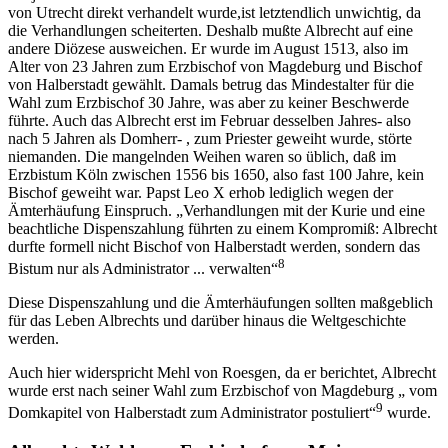
von Utrecht direkt verhandelt wurde,ist letztendlich unwichtig, da
die Verhandlungen scheiterten. Deshalb mußte Albrecht auf eine
andere Diözese ausweichen. Er wurde im August 1513, also im
Alter von 23 Jahren zum Erzbischof von Magdeburg und Bischof
von Halberstadt gewählt. Damals betrug das Mindestalter für die
Wahl zum Erzbischof 30 Jahre, was aber zu keiner Beschwerde
führte. Auch das Albrecht erst im Februar desselben Jahres- also
nach 5 Jahren als Domherr- , zum Priester geweiht wurde, störte
niemanden. Die mangelnden Weihen waren so üblich, daß im
Erzbistum Köln zwischen 1556 bis 1650, also fast 100 Jahre, kein
Bischof geweiht war. Papst Leo X erhob lediglich wegen der
Ämterhäufung Einspruch. „Verhandlungen mit der Kurie und eine
beachtliche Dispenszahlung führten zu einem Kompromiß: Albrecht
durfte formell nicht Bischof von Halberstadt werden, sondern das
8
Bistum nur als Administrator ... verwalten“
Diese Dispenszahlung und die Ämterhäufungen sollten maßgeblich
für das Leben Albrechts und darüber hinaus die Weltgeschichte
werden.
Auch hier widerspricht Mehl von Roesgen, da er berichtet, Albrecht
wurde erst nach seiner Wahl zum Erzbischof von Magdeburg „ vom
9
Domkapitel von Halberstadt zum Administrator postuliert“
wurde.