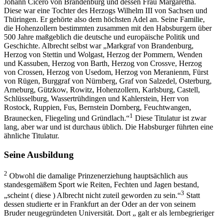
Johann Cicero von Brandenburg und dessen Frau Margaretha.
Diese war eine Tochter des Herzogs Wilhelm III von Sachsen und
Thüringen. Er gehörte also dem höchsten Adel an. Seine Familie,
die Hohenzollern bestimmten zusammen mit den Habsburgern über
500 Jahre maßgeblich die deutsche und europäische Politik und
Geschichte. Albrecht selbst war „Markgraf von Brandenburg,
Herzog von Stettin und Wolgast, Herzog der Pommern, Wenden
und Kassuben, Herzog von Barth, Herzog von Crossve, Herzog
von Crossen, Herzog von Usedom, Herzog von Meranienm, Fürst
von Rügen, Burggraf von Nürnberg, Graf von Salzedel, Osterburg,
Arneburg, Gützkow, Rowitz, Hohenzollern, Karlsburg, Castell,
Schlüsselburg, Wassertrühdingen und Kahlerstein, Herr von
Rostock, Ruppien, Fus, Bernstein Dornberg, Feuchtwangen,
1
Braunecken, Fliegeling und Gründlach.“
Diese Titulatur ist zwar
lang, aber war und ist durchaus üblich. Die Habsburger führten eine
ähnliche Titulatur.
Seine Ausbildung
2
Obwohl die damalige Prinzenerziehung hauptsächlich aus
standesgemäßem Sport wie Reiten, Fechten und Jagen bestand,
3
„scheint ( diese ) Albrecht nicht zuteil geworden zu sein.“
Statt
dessen studierte er in Frankfurt an der Oder an der von seinem
Bruder neugegründeten Universität. Dort „ galt er als lernbegrieriger