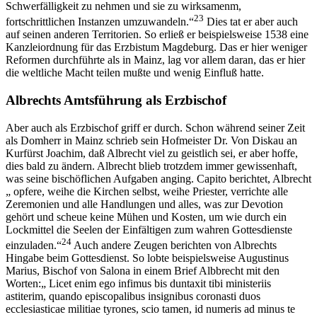
Schwerfälligkeit zu nehmen und sie zu wirksamenm,
23
fortschrittlichen Instanzen umzuwandeln.“
Dies tat er aber auch
auf seinen anderen Territorien. So erließ er beispielsweise 1538 eine
Kanzleiordnung für das Erzbistum Magdeburg. Das er hier weniger
Reformen durchführte als in Mainz, lag vor allem daran, das er hier
die weltliche Macht teilen mußte und wenig Einfluß hatte.
Albrechts Amtsführung als Erzbischof
Aber auch als Erzbischof griff er durch. Schon während seiner Zeit
als Domherr in Mainz schrieb sein Hofmeister Dr. Von Diskau an
Kurfürst Joachim, daß Albrecht viel zu geistlich sei, er aber hoffe,
dies bald zu ändern. Albrecht blieb trotzdem immer gewissenhaft,
was seine bischöflichen Aufgaben anging. Capito berichtet, Albrecht
„ opfere, weihe die Kirchen selbst, weihe Priester, verrichte alle
Zeremonien und alle Handlungen und alles, was zur Devotion
gehört und scheue keine Mühen und Kosten, um wie durch ein
Lockmittel die Seelen der Einfältigen zum wahren Gottesdienste
24
einzuladen.“
Auch andere Zeugen berichten von Albrechts
Hingabe beim Gottesdienst. So lobte beispielsweise Augustinus
Marius, Bischof von Salona in einem Brief Albbrecht mit den
Worten:„ Licet enim ego infimus bis duntaxit tibi ministeriis
astiterim, quando episcopalibus insignibus coronasti duos
ecclesiasticae militiae tyrones, scio tamen, id numeris ad minus te