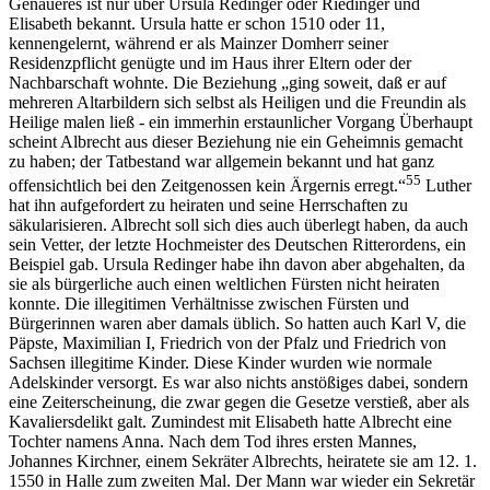
Genaueres ist nur über Ursula Redinger oder Riedinger und
Elisabeth bekannt. Ursula hatte er schon 1510 oder 11,
kennengelernt, während er als Mainzer Domherr seiner
Residenzpflicht genügte und im Haus ihrer Eltern oder der
Nachbarschaft wohnte. Die Beziehung „ging soweit, daß er auf
mehreren Altarbildern sich selbst als Heiligen und die Freundin als
Heilige malen ließ - ein immerhin erstaunlicher Vorgang Überhaupt
scheint Albrecht aus dieser Beziehung nie ein Geheimnis gemacht
zu haben; der Tatbestand war allgemein bekannt und hat ganz
55
offensichtlich bei den Zeitgenossen kein Ärgernis erregt.“
Luther
hat ihn aufgefordert zu heiraten und seine Herrschaften zu
säkularisieren. Albrecht soll sich dies auch überlegt haben, da auch
sein Vetter, der letzte Hochmeister des Deutschen Ritterordens, ein
Beispiel gab. Ursula Redinger habe ihn davon aber abgehalten, da
sie als bürgerliche auch einen weltlichen Fürsten nicht heiraten
konnte. Die illegitimen Verhältnisse zwischen Fürsten und
Bürgerinnen waren aber damals üblich. So hatten auch Karl V, die
Päpste, Maximilian I, Friedrich von der Pfalz und Friedrich von
Sachsen illegitime Kinder. Diese Kinder wurden wie normale
Adelskinder versorgt. Es war also nichts anstößiges dabei, sondern
eine Zeiterscheinung, die zwar gegen die Gesetze verstieß, aber als
Kavaliersdelikt galt. Zumindest mit Elisabeth hatte Albrecht eine
Tochter namens Anna. Nach dem Tod ihres ersten Mannes,
Johannes Kirchner, einem Sekräter Albrechts, heiratete sie am 12. 1.
1550 in Halle zum zweiten Mal. Der Mann war wieder ein Sekretär