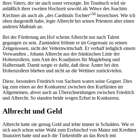
ihres Vaters, der sie auch sonst versorgte. Im Traubuch wird sie
anläßlich ihrer zweiten Hochzeit sowohl als Witwe des Joachim
56
Kirchner als auch als „des Cardinals Tochter“
bezeichnet. Wie ich
oben dargestellt habe, legte Albrecht bei seinen Priestern aber einen
anderen Maßstab an.
Bei der Förderung am Hof scheint Albrecht nur nach Talent
gegangen zu sein. Zumindest fröhnte er im Gegensatz zu seinen
Zeitgenossen, nicht der Vetternwirtschaft. Er verhalf lediglich einem
Verwandten , Johann Albrecht aus der fränkischen Linie der
Hohenzollern, zum Amt des Koadjutors für Magdeburg und
Halberstadt. Damit sorgte er dafür, daß diese Ämter bei den
Hohenzollern blieben und nicht an die Wettiner zurückvielen.
Diese, besonders Friedrich von Sachsen waren seine Gegner. Dies
lag zum einen an der Konkurenz zwischen den Kurfürsten im
Allgemeinen, abver auch an Überschneidungen zwischen Friedrich
und Albrecht. So standen beide wegen Erfurt in Konkurenz.
Albrecht und Geld
Albrecht hatte nie genug Geld und lebte immer in Schulden. Wie er
sich auch schon seine Wahl zum Erzbischof von Mainz mit Krediten
finanziert hatte und auch die Türkenhilfe an das Reich mit