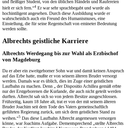
und fleißiger Student, von den üblichen Händeln und Raufereien
4
hielt er sich fern.“
Er war sehr sprachbegabt und wurde als
hochintiligent angesehen. Durch diese Ausbildung wurde er
wahrscheinlich auch ein Freund des Humanismuses, eine
Einstellung, die für seine Regentschaft von emineter Bedeutung
werden sollte.
Albrechts geistliche Karriere
Albrechts Werdegang bis zur Wahl als Erzbischof
von Magdeburg
Da er aber ein zweitgeborner Sohn war und damit keinen Anspruch
auf das Erbe hatte, mußte er von seinem älteren Bruder versorgt
werden. Damals war es üblich, dies im Zuge einer geistlichen
Laufbahn zu machen. Denn „ der Dispositio Achillea gemäß erbte
nur der Erstgeborenen die Kurlande, die auch nicht geteilt werden
durften. Albrecht sah sich so von jedem Besitze ausgeschlossen.
Frühzeitig, kaum 18 Jahre alt, trat er von der mit seinem älteren
Bruder Joachim seit dem Tode des Vaters gemeinschaftlich
geführten Regierung zurück, um sich dem geistlichen Stand zu
5
weihen.“
Das diese Laufbahn Albrecht angemessen versorgen
könne, war Joachims Aufgabe. Dementsprechend „stellte Albrechts