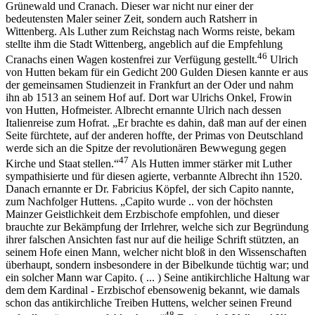
Grünewald und Cranach. Dieser war nicht nur einer der
bedeutensten Maler seiner Zeit, sondern auch Ratsherr in
Wittenberg. Als Luther zum Reichstag nach Worms reiste, bekam
stellte ihm die Stadt Wittenberg, angeblich auf die Empfehlung
46
Cranachs einen Wagen kostenfrei zur Verfügung gestellt.
Ulrich
von Hutten bekam für ein Gedicht 200 Gulden Diesen kannte er aus
der gemeinsamen Studienzeit in Frankfurt an der Oder und nahm
ihn ab 1513 an seinem Hof auf. Dort war Ulrichs Onkel, Frowin
von Hutten, Hofmeister. Albrecht ernannte Ulrich nach dessen
Italienreise zum Hofrat. „Er brachte es dahin, daß man auf der einen
Seite fürchtete, auf der anderen hoffte, der Primas von Deutschland
werde sich an die Spitze der revolutionären Bewwegung gegen
47
Kirche und Staat stellen.“
Als Hutten immer stärker mit Luther
sympathisierte und für diesen agierte, verbannte Albrecht ihn 1520.
Danach ernannte er Dr. Fabricius Köpfel, der sich Capito nannte,
zum Nachfolger Huttens. „Capito wurde .. von der höchsten
Mainzer Geistlichkeit dem Erzbischofe empfohlen, und dieser
brauchte zur Bekämpfung der Irrlehrer, welche sich zur Begründung
ihrer falschen Ansichten fast nur auf die heilige Schrift stützten, an
seinem Hofe einen Mann, welcher nicht bloß in den Wissenschaften
überhaupt, sondern insbesondere in der Bibelkunde tüchtig war; und
ein solcher Mann war Capito. ( ... ) Seine antikirchliche Haltung war
dem dem Kardinal - Erzbischof ebensowenig bekannt, wie damals
schon das antikirchliche Treiben Huttens, welcher seinen Freund
48