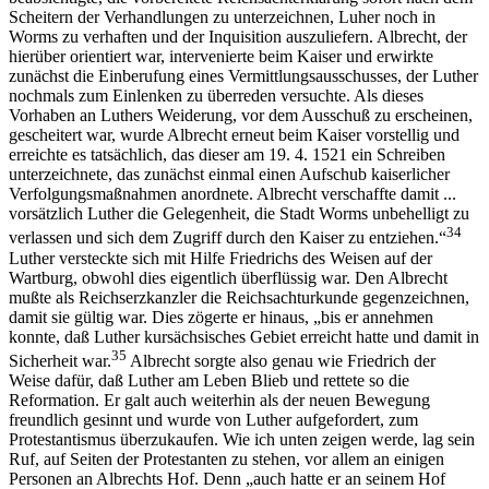
Scheitern der Verhandlungen zu unterzeichnen, Luher noch in
Worms zu verhaften und der Inquisition auszuliefern. Albrecht, der
hierüber orientiert war, intervenierte beim Kaiser und erwirkte
zunächst die Einberufung eines Vermittlungsausschusses, der Luther
nochmals zum Einlenken zu überreden versuchte. Als dieses
Vorhaben an Luthers Weiderung, vor dem Ausschuß zu erscheinen,
gescheitert war, wurde Albrecht erneut beim Kaiser vorstellig und
erreichte es tatsächlich, das dieser am 19. 4. 1521 ein Schreiben
unterzeichnete, das zunächst einmal einen Aufschub kaiserlicher
Verfolgungsmaßnahmen anordnete. Albrecht verschaffte damit ...
vorsätzlich Luther die Gelegenheit, die Stadt Worms unbehelligt zu
34
verlassen und sich dem Zugriff durch den Kaiser zu entziehen.“
Luther versteckte sich mit Hilfe Friedrichs des Weisen auf der
Wartburg, obwohl dies eigentlich überflüssig war. Den Albrecht
mußte als Reichserzkanzler die Reichsachturkunde gegenzeichnen,
damit sie gültig war. Dies zögerte er hinaus, „bis er annehmen
konnte, daß Luther kursächsisches Gebiet erreicht hatte und damit in
35
Sicherheit war.
Albrecht sorgte also genau wie Friedrich der
Weise dafür, daß Luther am Leben Blieb und rettete so die
Reformation. Er galt auch weiterhin als der neuen Bewegung
freundlich gesinnt und wurde von Luther aufgefordert, zum
Protestantismus überzukaufen. Wie ich unten zeigen werde, lag sein
Ruf, auf Seiten der Protestanten zu stehen, vor allem an einigen
Personen an Albrechts Hof. Denn „auch hatte er an seinem Hof