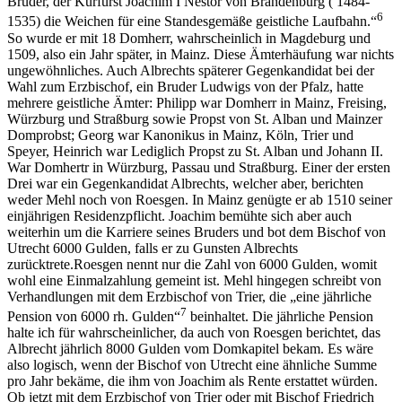
Bruder, der Kurfürst Joachim I Nestor von Brandenburg ( 1484-
6
1535) die Weichen für eine Standesgemäße geistliche Laufbahn.“
So wurde er mit 18 Domherr, wahrscheinlich in Magdeburg und
1509, also ein Jahr später, in Mainz. Diese Ämterhäufung war nichts
ungewöhnliches. Auch Albrechts späterer Gegenkandidat bei der
Wahl zum Erzbischof, ein Bruder Ludwigs von der Pfalz, hatte
mehrere geistliche Ämter: Philipp war Domherr in Mainz, Freising,
Würzburg und Straßburg sowie Propst von St. Alban und Mainzer
Domprobst; Georg war Kanonikus in Mainz, Köln, Trier und
Speyer, Heinrich war Lediglich Propst zu St. Alban und Johann II.
War Domhertr in Würzburg, Passau und Straßburg. Einer der ersten
Drei war ein Gegenkandidat Albrechts, welcher aber, berichten
weder Mehl noch von Roesgen. In Mainz genügte er ab 1510 seiner
einjährigen Residenzpflicht. Joachim bemühte sich aber auch
weiterhin um die Karriere seines Bruders und bot dem Bischof von
Utrecht 6000 Gulden, falls er zu Gunsten Albrechts
zurücktrete.Roesgen nennt nur die Zahl von 6000 Gulden, womit
wohl eine Einmalzahlung gemeint ist. Mehl hingegen schreibt von
Verhandlungen mit dem Erzbischof von Trier, die „eine jährliche
7
Pension von 6000 rh. Gulden“
beinhaltet. Die jährliche Pension
halte ich für wahrscheinlicher, da auch von Roesgen berichtet, das
Albrecht jährlich 8000 Gulden vom Domkapitel bekam. Es wäre
also logisch, wenn der Bischof von Utrecht eine ähnliche Summe
pro Jahr bekäme, die ihm von Joachim als Rente erstattet würden.
Ob jetzt mit dem Erzbischof von Trier oder mit Bischof Friedrich