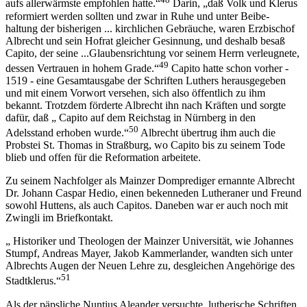
aufs allerwärmste empfohlen hatte.“
Darin, „daß Volk und Klerus
reformiert werden sollten und zwar in Ruhe und unter Beibe-
haltung der bisherigen ... kirchlichen Gebräuche, waren Erzbischof
Albrecht und sein Hofrat gleicher Gesinnung, und deshalb besaß
Capito, der seine ...Glaubensrichtung vor seinem Herrn verleugnete,
49
dessen Vertrauen in hohem Grade.“
Capito hatte schon vorher -
1519 - eine Gesamtausgabe der Schriften Luthers herausgegeben
und mit einem Vorwort versehen, sich also öffentlich zu ihm
bekannt. Trotzdem förderte Albrecht ihn nach Kräften und sorgte
dafür, daß „ Capito auf dem Reichstag in Nürnberg in den
50
Adelsstand erhoben wurde.“
Albrecht übertrug ihm auch die
Probstei St. Thomas in Straßburg, wo Capito bis zu seinem Tode
blieb und offen für die Reformation arbeitete.
Zu seinem Nachfolger als Mainzer Domprediger ernannte Albrecht
Dr. Johann Caspar Hedio, einen bekenneden Lutheraner und Freund
sowohl Huttens, als auch Capitos. Daneben war er auch noch mit
Zwingli im Briefkontakt.
„ Historiker und Theologen der Mainzer Universität, wie Johannes
Stumpf, Andreas Mayer, Jakob Kammerlander, wandten sich unter
Albrechts Augen der Neuen Lehre zu, desgleichen Angehörige des
51
Stadtklerus.“
Als der päpsliche Nuntius Aleander versuchte, lutherische Schriften