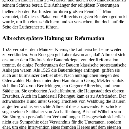
seinem Schutze bereit. Die Anhänger der religiösen Neuerungen
38
hielten also den Kurfürsten für ihren größten Feind."
Man
vermutet, daß dieses Plakat von Albrechts engsten Beratern gedruckt
wurde, um ihn einzuschüchtern und zu versuchen, ihn doch auf die
Seite der Lutheraner zu führen.
Albrechts spätere Haltung zur Reformation
1523 verbot er dem Mainzer Klerus, die Lutherische Lehre weiter
zu verkünden. Von Roesgen geht aber davon aus, daß Albrecht sich
erst unter dem Eindruck der Bauernkriege, von der Reformation
trennte, da einige Forderungen der Bauern klassische protestantische
Anliegen waren. Als 1525 die Bauernkriege anfingen, griffen sie
auch auf kurmainzer Gebiet über. Nach anfänglichen Siegen des
Odenwalder Haufens unter dem Hauptmann Georg Metzler schloß
sich ihm Götz von Berlichingen, ein Gegner Albrechts, und neun
Städte an. Sie erobeerten Aschaffenburg, die Hauptstadt des oberen
Erzstiftes. Auch im Landesteil Rheingau kam es zu Aufständen. Der
schwäbische Bund unter Georg Truchseß von Waldburg die Bauern
angreifen wollte, versuchte Albrecht dies abzuwende. Er schickte
sogar seinen Statthalter von Aschaffenburg, Bischof Wilhelm von
Straßburg, zu persönlichen Verhandlungen. Dies geschah sicherlich
nicht aus Sympathie oder Verständnis für die Untertanen, sondern
eher, um eine Intervention eines fremden Heeres auf dem eigenen