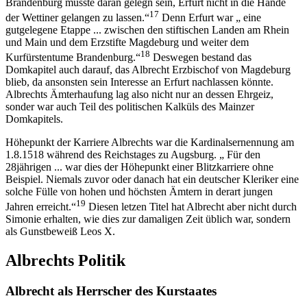
Brandenburg musste daran gelegn sein, Erfurt nicht in die Hände
17
der Wettiner gelangen zu lassen.“
Denn Erfurt war „ eine
gutgelegene Etappe ... zwischen den stiftischen Landen am Rhein
und Main und dem Erzstifte Magdeburg und weiter dem
18
Kurfürstentume Brandenburg.“
Deswegen bestand das
Domkapitel auch darauf, das Albrecht Erzbischof von Magdeburg
blieb, da ansonsten sein Interesse an Erfurt nachlassen könnte.
Albrechts Ämterhaufung lag also nicht nur an dessen Ehrgeiz,
sonder war auch Teil des politischen Kalküls des Mainzer
Domkapitels.
Höhepunkt der Karriere Albrechts war die Kardinalsernennung am
1.8.1518 während des Reichstages zu Augsburg. „ Für den
28jährigen ... war dies der Höhepunkt einer Blitzkarriere ohne
Beispiel. Niemals zuvor oder danach hat ein deutscher Kleriker eine
solche Fülle von hohen und höchsten Ämtern in derart jungen
19
Jahren erreicht.“
Diesen letzen Titel hat Albrecht aber nicht durch
Simonie erhalten, wie dies zur damaligen Zeit üblich war, sondern
als Gunstbeweiß Leos X.
Albrechts Politik
Albrecht als Herrscher des Kurstaates