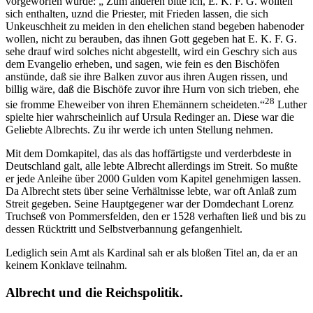
vorgeworfen wurde: „ Zum anderen bitte ich, E. K. F. G. wollten
sich enthalten, uznd die Priester, mit Frieden lassen, die sich
Unkeuschheit zu meiden in den ehelichen stand begeben habenoder
wollen, nicht zu berauben, das ihnen Gott gegeben hat E. K. F. G.
sehe drauf wird solches nicht abgestellt, wird ein Geschry sich aus
dem Evangelio erheben, und sagen, wie fein es den Bischöfen
anstünde, daß sie ihre Balken zuvor aus ihren Augen rissen, und
billig wäre, daß die Bischöfe zuvor ihre Hurn von sich trieben, ehe
28
sie fromme Eheweiber von ihren Ehemännern scheideten.“
Luther
spielte hier wahrscheinlich auf Ursula Redinger an. Diese war die
Geliebte Albrechts. Zu ihr werde ich unten Stellung nehmen.
Mit dem Domkapitel, das als das hoffärtigste und verderbdeste in
Deutschland galt, alle lebte Albrecht allerdings im Streit. So mußte
er jede Anleihe über 2000 Gulden vom Kapitel genehmigen lassen.
Da Albrecht stets über seine Verhältnisse lebte, war oft Anlaß zum
Streit gegeben. Seine Hauptgegener war der Domdechant Lorenz
Truchseß von Pommersfelden, den er 1528 verhaften ließ und bis zu
dessen Rücktritt und Selbstverbannung gefangenhielt.
Lediglich sein Amt als Kardinal sah er als bloßen Titel an, da er an
keinem Konklave teilnahm.
Albrecht und die Reichspolitik.