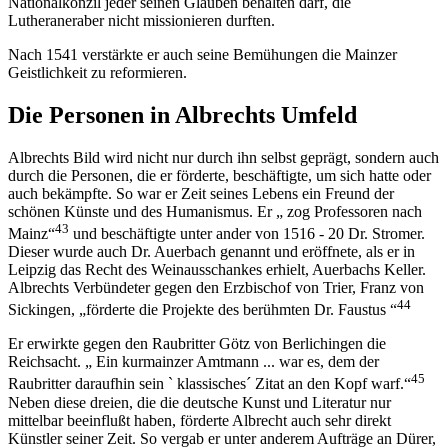
Nationalkonzil jeder seinen Glauben behalten darf, die
Lutheraneraber nicht missionieren durften.
Nach 1541 verstärkte er auch seine Bemühungen die Mainzer
Geistlichkeit zu reformieren.
Die Personen in Albrechts Umfeld
Albrechts Bild wird nicht nur durch ihn selbst geprägt, sondern auch
durch die Personen, die er förderte, beschäftigte, um sich hatte oder
auch bekämpfte. So war er Zeit seines Lebens ein Freund der
schönen Künste und des Humanismus. Er „ zog Professoren nach
43
Mainz“
und beschäftigte unter ander von 1516 - 20 Dr. Stromer.
Dieser wurde auch Dr. Auerbach genannt und eröffnete, als er in
Leipzig das Recht des Weinausschankes erhielt, Auerbachs Keller.
Albrechts Verbündeter gegen den Erzbischof von Trier, Franz von
44
Sickingen, „förderte die Projekte des berühmten Dr. Faustus “
Er erwirkte gegen den Raubritter Götz von Berlichingen die
Reichsacht. „ Ein kurmainzer Amtmann ... war es, dem der
45
Raubritter daraufhin sein ` klassisches´ Zitat an den Kopf warf.“
Neben diese dreien, die die deutsche Kunst und Literatur nur
mittelbar beeinflußt haben, förderte Albrecht auch sehr direkt
Künstler seiner Zeit. So vergab er unter anderem Aufträge an Dürer,