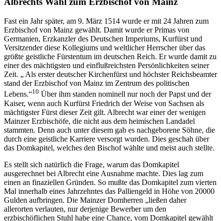
Albrechts Wahl zum Erzbischof von Mainz
Fast ein Jahr später, am 9. März 1514 wurde er mit 24 Jahren zum
Erzbischof von Mainz gewählt. Damit wurde er Primas von
Germanien, Erzkanzler des Deutschen Imperiums, Kurfürst und
Versitzender diese Kollegiums und weltlicher Herrscher über das
größte geistliche Fürstentum im deutschen Reich. Er wurde damit zu
einer des mächtigsten und einflußreichsten Persönlichkeiten seiner
Zeit. „ Als erster deutscher Kirchenfürst und höchster Reichsbeamter
stand der Erzbischof von Mainz im Zentrum des politischen
10
Lebens.“
Über ihm standen nominell nur noch der Papst und der
Kaiser, wenn auch Kurfürst Friedrich der Weise von Sachsen als
mächtigster Fürst dieser Zeit gilt. Albrecht war einer der wenigen
Mainzer Erzbischöfe, die nicht aus dem heimischen Landadel
stammten. Denn auch unter diesem gab es nachgeborene Söhne, die
durch eine geistliche Karriere versorgt wurden. Dies geschah über
das Domkapitel, welches den Bischof wählte und meist auch stellte.
Es stellt sich natürlich die Frage, warum das Domkapitel
ausgerechnet bei Albrecht eine Ausnahme machte. Dies lag zum
einen an finaziellen Gründen. So mußte das Domkapitel zum vierten
Mal innerhalb eines Jahrzehntes das Palliengeld in Höhe von 20000
Gulden aufbringen. Die Mainzer Domherren „ließen daher
allerorten verlauten, nur derjenige Bewerber um den
erzbischöflichen Stuhl habe eine Chance, vom Domkapitel gewählt