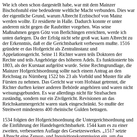
Wie ich oben schon dargestellt habe, war mit dem Mainzer
Bischofsstuhl eine bedeudente weltliche Macht verbunden. Dies war
der eigentliche Grund, warum Albrecht Erzbischof von Mainz
werden wollte. Er residierte in Halle. Dadurch konnte er unter
anderem nicht gegen die Raubritter vorgehen. Was seine
Maßnahmen gegen Götz von Berlichingen erreichten, werde ich
unten darlegen. Da der Erfolg nicht sehr groß war, kam Albrecht zu
der Erkenntnis, daß er die Gerichtsbarkeit verbessern mußte. 1516
gründete er das Hofgericht als Zentralinstanz und
Appelationsgericht. Seine 11 Richter waren teils Doktoren der
Rechte und teils Angehörige des höheren Adels. Es funktionierte bis
1803, als der Kurstaat aufgelöst wurde. Seine Rechtsgrundlage, die
Mainzer Hofgerichtsordnung sollte nach einem Antrag an den
Reichstag zu Nürnberg 1522 bis 23 als Vorbild und Muster für alle
Fürsten zu nehmen. Das Gericht war vom Hofstaat getrennt, die
Richter durften keiner anderen Behörde angehören und waren nicht
weisungsgebunden. Es war allerdings nicht für Strafsachen
zuständig, sondern nur ein Zivilgericht. Revisionen an das
Reichskammergericht waren stark eingeschränkt. So mußte der
Streitwert mindestens 400 rheinische Gulden betragen.
1534 folgten der Hofgerichtsordnung die Untergerichtsordnung und
die Einführung der Handelsgerichtsbarkeit. 1544 kam es zu einer
zweiten, verbesserten Auflage des Gesetzeswerkes. „1517 setzte
Albrecht eine Zensur- und Inquisitionskommission ein, um das