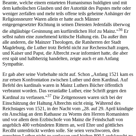
Beamte, welche einem entarteten Humanismus huldigten und mit
dem katholischen Glauben und der Autorität des Papstes mehr oder
weniger zerfallen und mehr teils offene teils geheime Anhänger der
Religionsneurer Waren allein er hatte auch Männer
entgegengesetzter Richtung in seinen Diensten Jedenfalls überwog
36
die altgläubige Gesinnung am kurfürstlichen Hof zu Mainz.“
Er
selbst nahm eine zunehmend kritische Haltung ein. Da außer ihm
alle anderen, die Mainzer Theologen, die Ratsherren der Stadt
Magdeburg, die Luther trotz Befehl nicht zur Rechenschaft zogen,
und Kaiser und Papst, die Albrecht zwar informiert hatte, die aber
erst spät und halbherzig handelten, zeigte auch er am Anfang
Sympathie.
Er gab aber seine Vorbehalte nicht auf. Schon „Anfang 1521 kam es
zur ertsen Konfrontation zwischen Luther und dem Kardinal. Auf
Befehl des kardinals waren in Mainz Luthers Bücher öffentlich
verbrannt worden. Das veranlaßte Luther, eine Schrift gegen den
37
Kardinal zu verfassen.“
Die Zeitgenossen waren sich bei der
Einschätzung der Haltung Albrechts nicht einig. Während des
Reichstages von 1521, in der Nacht vom „28. auf 29. April kündigte
ein Anschlag an dem Rathause zu Worms den Herren Romanisten
und vor allem dem Erzbischofe von Mainz die Feindschaft von
angeblich 400 verbündeten Rittern an, weil Ehre und göttliches
Recdht unterdrückt werden solle. Sie seien verschworen, den
gerechten Luther nicht zu verlassen und hielten 800 Landsknecht zu