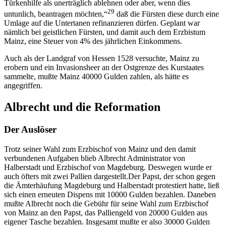
Türkenhilfe als unerträglich ablehnen oder aber, wenn dies
29
untunlich, beantragen möchten,“
daß die Fürsten diese durch eine
Umlage auf die Untertanen refinanzieren dürfen. Geplant war
nämlich bei geistlichen Fürsten, und damit auch dem Erzbistum
Mainz, eine Steuer von 4% des jährlichen Einkommens.
Auch als der Landgraf von Hessen 1528 versuchte, Mainz zu
erobern und ein Invasionsheer an der Ostgrenze des Kurstaates
sammelte, mußte Mainz 40000 Gulden zahlen, als hätte es
angegriffen.
Albrecht und die Reformation
Der Auslöser
Trotz seiner Wahl zum Erzbischof von Mainz und den damit
verbundenen Aufgaben blieb Albrecht Administrator von
Halberstadt und Erzbischof von Magdeburg. Deswegen wurde er
auch öfters mit zwei Pallien dargestellt.Der Papst, der schon gegen
die Ämterhäufung Magdeburg und Halberstadt protestiert hatte, ließ
sich einen erneuten Dispens mit 10000 Gulden bezahlen. Daneben
mußte Albrecht noch die Gebühr für seine Wahl zum Erzbischof
von Mainz an den Papst, das Palliengeld von 20000 Gulden aus
eigener Tasche bezahlen. Insgesamt mußte er also 30000 Gulden