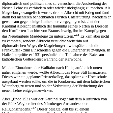
diplomatisch und politisch alles zu versuchen, die Ausbreitung der
Neuen Lehre zu verhindern oder wieder rückgängig zu machen. Als
Magdeburg evangelisch wurde, drohte Albrecht mit Krieg und fand
darin bei mehreren benachbarten Fürsten Unterstützung. nachdem er
gewaltsam gegen einige Lutheraner vorgegangen ist, „bat der
Kardinal Albrecht anläßlich der trauunhg seines Neffen in Dresden
den Kurfürsten Joachim von Braunschweig, ihn im Kampf gegen
41
das Neugläubige Magdeburg zu unterstützen.“
Es kam aber nicht
zu kämpfen, sondern Albrecht versuchte weiterhin auf
diplomatischen Wege, die Magdeburger - wie später auch die
Frankfurter - zum Einschreiten gegen die Lutheraner zu zwingen. In
Halle überprüfte er 1531 persönlich die Teilnahme des Rates am
katholischen Gottesdienst während der Karwoche.
Mit den Einnahmen der Wallfahrt nach Halle, auf die ich unten
näher eingehen werde, wollte Albrecht das Neue Stift finanzieren.
Dieses war ein geplantesPriesterkolleg, das später zur Hochschule
ausgebaut werden sollte, um die in Konkurenz mit dem lutherischen
Wittenberg zu treten und so der Verbreitung der Verbreitung der
neuen Lehre entgegenzuwirken.
Aber „Ende 1531 war der Kardinal sogar mit dem Kurfürsten von
der Pfalz Wegbereiter des Nürnberger Anstandes oder
42
Religionsfriedens.“
Dieser besagte, daß bis zu einem