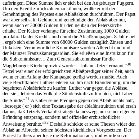
aufbringen. Diese Summe lieh er sich bei den Augsburger Fuggern.
Um den Kredit zurückzahlen zu können, wollte er mit der
Genehmigung des Papstes eine Ablaßaktion durchführen. Der Papst
war aber selbst in Geldnot und genehmigte den Ablaß aber nur,
wenn auch er 30000 Gulden für den neubau der Peterskirche
erhalte. Der Kaiser verlangte für seine Zustimmung 1000 Gulden
pro Jahr. Da der Kredit - und damit die Ablaßkampagne- 8 Jahre lief
, ergab sich eine Summe von 68000 Gulden zuzüglich Zinsen und
Unkosten. Verantwortliche Kommisare wurden Albrecht und und
der Mainzer Franziskanerguardian. Sie erließen eine Instruktion für
die Subkommissare. „ Zum Generalsubkommissar für die
30
Magdeburger Kirchenprovinz wurde ... Johann Tetzel ernannt.“
Tetzel war einer der erfolgreichsten Ablaßprediger seiner Zeit, auch
wenn er am Anfang der Kampagne gerügt werden mußte. Auch
viele Beichtkinder Luthers eileten zu ihm nach Brandenburg, um die
begehrten Ablaßbriefe zu kaufen. Luther war gegen die Ablässe,
den sie „ lehrten das Volk, die Sündenstrafe zu fürchten, nicht aber
31
die Sünde.“
Als aber seine Predigen gegen den Ablaß nichts half,
„besorgte ( er ) sich eine Textausgabe der ablaßinstruktion und ersah
daraus, daß Tetzels Verkaufsstrategie keineswegs nur seiner eigenen
Erfindung entsprang, sondern auf offizieller erzbischöflicher
32
Anweisung beruhte.“
Deshalb schickte er seine Thesen wider den
Ablaß an Albrecht, seinen höchsten kirchlichen Vorgesetzten. Der
Protest Luthers aber löste die Reformation aus, und wurde so zu