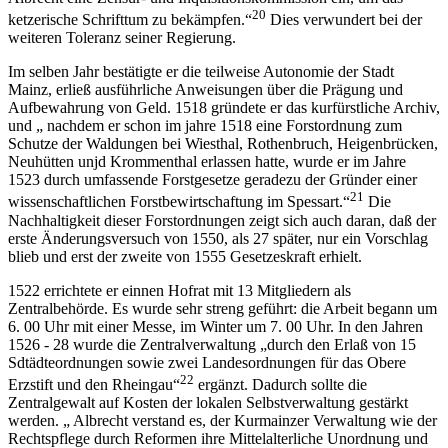
20
ketzerische Schrifttum zu bekämpfen.“
Dies verwundert bei der
weiteren Toleranz seiner Regierung.
Im selben Jahr bestätigte er die teilweise Autonomie der Stadt
Mainz, erließ ausführliche Anweisungen über die Prägung und
Aufbewahrung von Geld. 1518 gründete er das kurfürstliche Archiv,
und „ nachdem er schon im jahre 1518 eine Forstordnung zum
Schutze der Waldungen bei Wiesthal, Rothenbruch, Heigenbrücken,
Neuhütten unjd Krommenthal erlassen hatte, wurde er im Jahre
1523 durch umfassende Forstgesetze geradezu der Gründer einer
21
wissenschaftlichen Forstbewirtschaftung im Spessart.“
Die
Nachhaltigkeit dieser Forstordnungen zeigt sich auch daran, daß der
erste Änderungsversuch von 1550, als 27 später, nur ein Vorschlag
blieb und erst der zweite von 1555 Gesetzeskraft erhielt.
1522 errichtete er einnen Hofrat mit 13 Mitgliedern als
Zentralbehörde. Es wurde sehr streng geführt: die Arbeit begann um
6. 00 Uhr mit einer Messe, im Winter um 7. 00 Uhr. In den Jahren
1526 - 28 wurde die Zentralverwaltung „durch den Erlaß von 15
Sdtädteordnungen sowie zwei Landesordnungen für das Obere
22
Erzstift und den Rheingau“
ergänzt. Dadurch sollte die
Zentralgewalt auf Kosten der lokalen Selbstverwaltung gestärkt
werden. „ Albrecht verstand es, der Kurmainzer Verwaltung wie der
Rechtspflege durch Reformen ihre Mittelalterliche Unordnung und