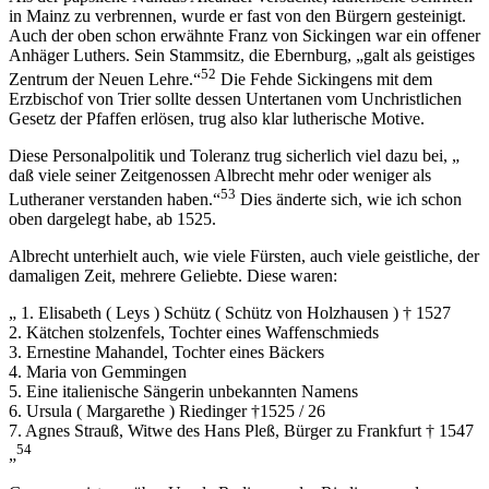
in Mainz zu verbrennen, wurde er fast von den Bürgern gesteinigt.
Auch der oben schon erwähnte Franz von Sickingen war ein offener
Anhäger Luthers. Sein Stammsitz, die Ebernburg, „galt als geistiges
52
Zentrum der Neuen Lehre.“
Die Fehde Sickingens mit dem
Erzbischof von Trier sollte dessen Untertanen vom Unchristlichen
Gesetz der Pfaffen erlösen, trug also klar lutherische Motive.
Diese Personalpolitik und Toleranz trug sicherlich viel dazu bei, „
daß viele seiner Zeitgenossen Albrecht mehr oder weniger als
53
Lutheraner verstanden haben.“
Dies änderte sich, wie ich schon
oben dargelegt habe, ab 1525.
Albrecht unterhielt auch, wie viele Fürsten, auch viele geistliche, der
damaligen Zeit, mehrere Geliebte. Diese waren:
„ 1. Elisabeth ( Leys ) Schütz ( Schütz von Holzhausen ) † 1527
2. Kätchen stolzenfels, Tochter eines Waffenschmieds
3. Ernestine Mahandel, Tochter eines Bäckers
4. Maria von Gemmingen
5. Eine italienische Sängerin unbekannten Namens
6. Ursula ( Margarethe ) Riedinger †1525 / 26
7. Agnes Strauß, Witwe des Hans Pleß, Bürger zu Frankfurt † 1547
54
„