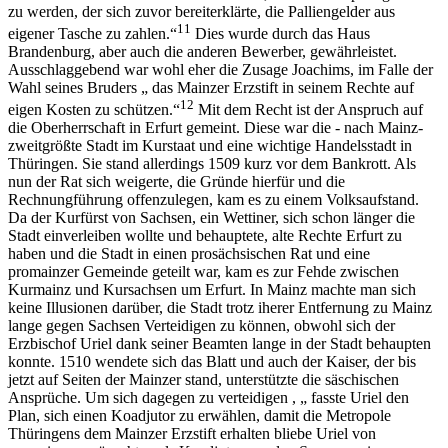
zu werden, der sich zuvor bereiterklärte, die Palliengelder aus
11
eigener Tasche zu zahlen.“
Dies wurde durch das Haus
Brandenburg, aber auch die anderen Bewerber, gewährleistet.
Ausschlaggebend war wohl eher die Zusage Joachims, im Falle der
Wahl seines Bruders „ das Mainzer Erzstift in seinem Rechte auf
12
eigen Kosten zu schützen.“
Mit dem Recht ist der Anspruch auf
die Oberherrschaft in Erfurt gemeint. Diese war die - nach Mainz-
zweitgrößte Stadt im Kurstaat und eine wichtige Handelsstadt in
Thüringen. Sie stand allerdings 1509 kurz vor dem Bankrott. Als
nun der Rat sich weigerte, die Gründe hierfür und die
Rechnungführung offenzulegen, kam es zu einem Volksaufstand.
Da der Kurfürst von Sachsen, ein Wettiner, sich schon länger die
Stadt einverleiben wollte und behauptete, alte Rechte Erfurt zu
haben und die Stadt in einen prosächsischen Rat und eine
promainzer Gemeinde geteilt war, kam es zur Fehde zwischen
Kurmainz und Kursachsen um Erfurt. In Mainz machte man sich
keine Illusionen darüber, die Stadt trotz iherer Entfernung zu Mainz
lange gegen Sachsen Verteidigen zu können, obwohl sich der
Erzbischof Uriel dank seiner Beamten lange in der Stadt behaupten
konnte. 1510 wendete sich das Blatt und auch der Kaiser, der bis
jetzt auf Seiten der Mainzer stand, unterstützte die säschischen
Ansprüche. Um sich dagegen zu verteidigen , „ fasste Uriel den
Plan, sich einen Koadjutor zu erwählen, damit die Metropole
Thüringens dem Mainzer Erzstift erhalten bliebe Uriel von