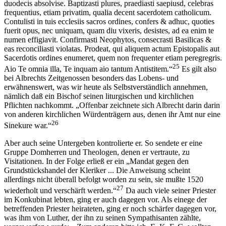
duodecis absolvise. Baptizasti plures, praediasti saepiusd, celebras
frequentius, etiam privatim, qualia decent sacerdotem catholicum.
Contulisti in tuis ecclesiis sacros ordines, confers & adhuc, quoties
fuerit opus, nec uniquam, quam diu vixeris, desistes, ad ea enim te
numen effigiavit. Confirmasti Neophytos, consecrasti Basilicas &
eas reconciliasti violatas. Prodeat, qui aliquem actum Epistopalis aut
Sacerdotis ordines enumeret, quem non frequenter etiam peregregris.
25
Aio Te omnia illa, Te inquam aio tantum Antistitem.“
Es gilt also
bei Albrechts Zeitgenossen besonders das Lobens- und
erwähnenswert, was wir heute als Selbstverständlich annehmen,
nämlich daß ein Bischof seinen liturgischen und kirchlichen
Pflichten nachkommt. „Offenbar zeichnete sich Albrecht darin darin
von anderen kirchlichen Würdenträgern aus, denen ihr Amt nur eine
26
Sinekure war.“
Aber auch seine Untergeben kontrolierte er. So sendete er eine
Gruppe Domherren und Theologen, denen er vertraute, zu
Visitationen. In der Folge erließ er ein „Mandat gegen den
Grundstückshandel der Kleriker ... Die Anweisung scheint
allerdings nicht überall befolgt worden zu sein, sie mußte 1520
27
wiederholt und verschärft werden.“
Da auch viele seiner Priester
im Konkubinat lebten, ging er auch dagegen vor. Als einege der
betreffenden Priester heirateten, ging er noch schärfer dagegen vor,
was ihm von Luther, der ihn zu seinen Sympathisanten zählte,