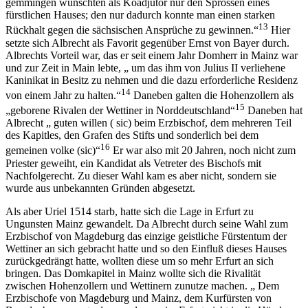
gemmingen wünschten als Koadjutor nur den Sprossen eines
fürstlichen Hauses; den nur dadurch konnte man einen starken
13
Rückhalt gegen die sächsischen Ansprüche zu gewinnen.“
Hier
setzte sich Albrecht als Favorit gegenüber Ernst von Bayer durch.
Albrechts Vorteil war, das er seit einem Jahr Domherr in Mainz war
und zur Zeit in Main lebte, „ um das ihm von Julius II verliehene
Kaninikat in Besitz zu nehmen und die dazu erforderliche Residenz
14
von einem Jahr zu halten.“
Daneben galten die Hohenzollern als
15
„geborene Rivalen der Wettiner in Norddeutschland“
Daneben hat
Albrecht „ guten willen ( sic) beim Erzbischof, dem mehreren Teil
des Kapitles, den Grafen des Stifts und sonderlich bei dem
16
gemeinen volke (sic)“
Er war also mit 20 Jahren, noch nicht zum
Priester geweiht, ein Kandidat als Vetreter des Bischofs mit
Nachfolgerecht. Zu dieser Wahl kam es aber nicht, sondern sie
wurde aus unbekannten Gründen abgesetzt.
Als aber Uriel 1514 starb, hatte sich die Lage in Erfurt zu
Ungunsten Mainz gewandelt. Da Albrecht durch seine Wahl zum
Erzbischof von Magdeburg das einzige geistliche Fürstentum der
Wettiner an sich gebracht hatte und so den Einfluß dieses Hauses
zurückgedrängt hatte, wollten diese um so mehr Erfurt an sich
bringen. Das Domkapitel in Mainz wollte sich die Rivalität
zwischen Hohenzollern und Wettinern zunutze machen. „ Dem
Erzbischofe von Magdeburg und Mainz, dem Kurfürsten von