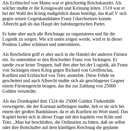
Als Erzbischof von Mainz war er gleichzeitig Reichskanzler. Als
solcher mußte er die Königswahl und Krönung leiten. 1519 war er
bei der Wahl des König maßgeblich daran beteiligt, das Karl V sich
gegen seinen Gegenkandidaten Franz I durchsetzen konnte.
Albrecht galt als das Haupt der habsburgerischen Partei.
Er hatte aber auch alle Reichstage zu organisieren und für die
Logistik zu sorgen. Wie ich unten zeigen werde, wird er in dieser
Position Luther schützen und unterstützen.
Als Reichsfürst griff er aber auch in die Händel der anderen Fürsten
ein. So unterstütze er den Reichsritter Franz von Sickingen. Er
sandte zwar keine Truppen, half ihm aber bei der Logistik, als Franz
von Sickingen einen Krieg gegen Richard von Greiffenclau,
Kurfürst und Erzbischof von Trier, anstrebte. Diese Fehde ist
gescheitert und auch Albrecht mußte sich als geschlagener Gegner
einem Fürstengericht beugen, das ihn zur Zahlung von 25000
Gulden verurteilte.
Als das Domkapitel ihm 1524 die 25000 Gulden Türkenhilfe
verweigerte, die der Kurstaat aufbringen mußte, lieh er sie sich bei
einem der großen Bankhäuser, da er als Kurfürst im Wort stand. Das
Kapitel beriet sich in dieser Frage mit den kapiteln von Köln und
Trier. „Man hat beschloßen, die Ordinarien zu bitten, daß sie selbst
oder ihre Botschafter auf dem künftigen Reichstag die geplante