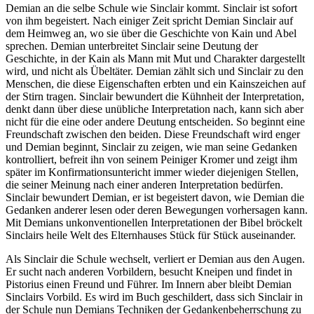
Demian an die selbe Schule wie Sinclair kommt. Sinclair ist sofort
von ihm begeistert. Nach einiger Zeit spricht Demian Sinclair auf
dem Heimweg an, wo sie über die Geschichte von Kain und Abel
sprechen. Demian unterbreitet Sinclair seine Deutung der
Geschichte, in der Kain als Mann mit Mut und Charakter dargestellt
wird, und nicht als Übeltäter. Demian zählt sich und Sinclair zu den
Menschen, die diese Eigenschaften erbten und ein Kainszeichen auf
der Stirn tragen. Sinclair bewundert die Kühnheit der Interpretation,
denkt dann über diese unübliche Interpretation nach, kann sich aber
nicht für die eine oder andere Deutung entscheiden. So beginnt eine
Freundschaft zwischen den beiden. Diese Freundschaft wird enger
und Demian beginnt, Sinclair zu zeigen, wie man seine Gedanken
kontrolliert, befreit ihn von seinem Peiniger Kromer und zeigt ihm
später im Konfirmationsuntericht immer wieder diejenigen Stellen,
die seiner Meinung nach einer anderen Interpretation bedürfen.
Sinclair bewundert Demian, er ist begeistert davon, wie Demian die
Gedanken anderer lesen oder deren Bewegungen vorhersagen kann.
Mit Demians unkonventionellen Interpretationen der Bibel bröckelt
Sinclairs heile Welt des Elternhauses Stück für Stück auseinander.
Als Sinclair die Schule wechselt, verliert er Demian aus den Augen.
Er sucht nach anderen Vorbildern, besucht Kneipen und findet in
Pistorius einen Freund und Führer. Im Innern aber bleibt Demian
Sinclairs Vorbild. Es wird im Buch geschildert, dass sich Sinclair in
der Schule nun Demians Techniken der Gedankenbeherrschung zu