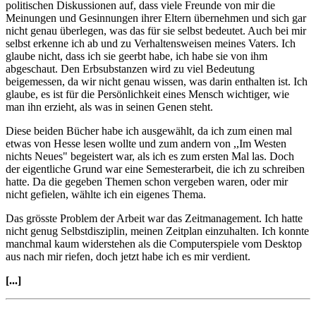
politischen Diskussionen auf, dass viele Freunde von mir die
Meinungen und Gesinnungen ihrer Eltern übernehmen und sich gar
nicht genau überlegen, was das für sie selbst bedeutet. Auch bei mir
selbst erkenne ich ab und zu Verhaltensweisen meines Vaters. Ich
glaube nicht, dass ich sie geerbt habe, ich habe sie von ihm
abgeschaut. Den Erbsubstanzen wird zu viel Bedeutung
beigemessen, da wir nicht genau wissen, was darin enthalten ist. Ich
glaube, es ist für die Persönlichkeit eines Mensch wichtiger, wie
man ihn erzieht, als was in seinen Genen steht.
Diese beiden Bücher habe ich ausgewählt, da ich zum einen mal
etwas von Hesse lesen wollte und zum andern von ,,Im Westen
nichts Neues" begeistert war, als ich es zum ersten Mal las. Doch
der eigentliche Grund war eine Semesterarbeit, die ich zu schreiben
hatte. Da die gegeben Themen schon vergeben waren, oder mir
nicht gefielen, wählte ich ein eigenes Thema.
Das grösste Problem der Arbeit war das Zeitmanagement. Ich hatte
nicht genug Selbstdisziplin, meinen Zeitplan einzuhalten. Ich konnte
manchmal kaum widerstehen als die Computerspiele vom Desktop
aus nach mir riefen, doch jetzt habe ich es mir verdient.
[...]