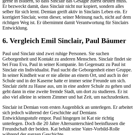
gerne in Bildern, so dass Sinclair das Gesagte zuerst deuten muss.
Er bezweckt damit, dass Sinclair nicht nur kopiert, sondern alles
selber für sich lernt. Demian greift aktiv in Sinclairs Leben ein. Er
korrigiert Sinclair, wenn dieser, seiner Meinung nach, nicht auf dem
richtigen Weg ist. Er übernimmt damit Verantwortung für Sinclairs
Entwicklung.
6. Vergleich Emil Sinclair, Paul Bäumer
Paul und Sinclair sind zwei ruhige Personen. Sie suchen
Geborgenheit und Kontakt zu anderen Menschen. Sinclair findet sie
bei Frau Eva, Paul in seiner Kompanie. Im Gegensatz zu Paul ist
Sinclair ein Individualist. Paul sucht die Geborgenheit einer Gruppe.
In seiner Kindheit war er nie alleine an einem Ort, und auch in der
Schule und in der Kaserne hatte er immer seine Freunde um sich.
Sinclair zieht zu Hause aus, um in eine andere Schule zu gehen und
geht dann in eine zweite fremde Stadt, um dort zu studieren. Er ist
also viel alleine in seinem Zimmer und hat Zeit, um nachzudenken.
Sinclair ist Demian vom ersten Augenblick an unterlegen. Er arbeitet
sich jedoch während der Geschichte auf Demians
Entwicklungsstufe empor. Paul hingegen ist Kat nie richtig
unterlegen. Doch die 20 Jahre Altersunterschied beeinflussen die
Freundschaft der beiden. Kat behält seine Vater-Vorbild-Rolle
während der ganzen Geschichte.