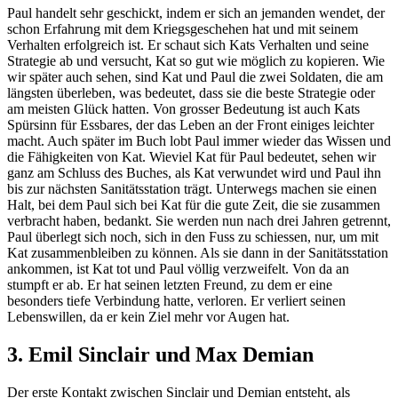
Paul handelt sehr geschickt, indem er sich an jemanden wendet, der
schon Erfahrung mit dem Kriegsgeschehen hat und mit seinem
Verhalten erfolgreich ist. Er schaut sich Kats Verhalten und seine
Strategie ab und versucht, Kat so gut wie möglich zu kopieren. Wie
wir später auch sehen, sind Kat und Paul die zwei Soldaten, die am
längsten überleben, was bedeutet, dass sie die beste Strategie oder
am meisten Glück hatten. Von grosser Bedeutung ist auch Kats
Spürsinn für Essbares, der das Leben an der Front einiges leichter
macht. Auch später im Buch lobt Paul immer wieder das Wissen und
die Fähigkeiten von Kat. Wieviel Kat für Paul bedeutet, sehen wir
ganz am Schluss des Buches, als Kat verwundet wird und Paul ihn
bis zur nächsten Sanitätsstation trägt. Unterwegs machen sie einen
Halt, bei dem Paul sich bei Kat für die gute Zeit, die sie zusammen
verbracht haben, bedankt. Sie werden nun nach drei Jahren getrennt,
Paul überlegt sich noch, sich in den Fuss zu schiessen, nur, um mit
Kat zusammenbleiben zu können. Als sie dann in der Sanitätsstation
ankommen, ist Kat tot und Paul völlig verzweifelt. Von da an
stumpft er ab. Er hat seinen letzten Freund, zu dem er eine
besonders tiefe Verbindung hatte, verloren. Er verliert seinen
Lebenswillen, da er kein Ziel mehr vor Augen hat.
3. Emil Sinclair und Max Demian
Der erste Kontakt zwischen Sinclair und Demian entsteht, als