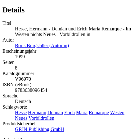
Details
Titel
Hesse, Hermann - Demian und Erich Maria Remarque - Im
Westen nichts Neues - Vorbildrollen in
Autor
Boris Burgstaller (Autor:in)
Erscheinungsjahr
1999
Seiten
8
Katalognummer
V96970
ISBN (eBook)
9783638096454
Sprache
Deutsch
Schlagworte
Hesse
Hermann
Demian
Erich
Maria
Remarque
Westen
Neues
Vorbildrollen
Produktsicherheit
GRIN Publishing GmbH