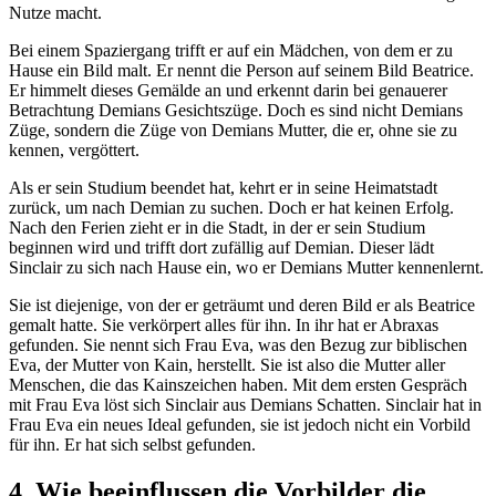
Nutze macht.
Bei einem Spaziergang trifft er auf ein Mädchen, von dem er zu
Hause ein Bild malt. Er nennt die Person auf seinem Bild Beatrice.
Er himmelt dieses Gemälde an und erkennt darin bei genauerer
Betrachtung Demians Gesichtszüge. Doch es sind nicht Demians
Züge, sondern die Züge von Demians Mutter, die er, ohne sie zu
kennen, vergöttert.
Als er sein Studium beendet hat, kehrt er in seine Heimatstadt
zurück, um nach Demian zu suchen. Doch er hat keinen Erfolg.
Nach den Ferien zieht er in die Stadt, in der er sein Studium
beginnen wird und trifft dort zufällig auf Demian. Dieser lädt
Sinclair zu sich nach Hause ein, wo er Demians Mutter kennenlernt.
Sie ist diejenige, von der er geträumt und deren Bild er als Beatrice
gemalt hatte. Sie verkörpert alles für ihn. In ihr hat er Abraxas
gefunden. Sie nennt sich Frau Eva, was den Bezug zur biblischen
Eva, der Mutter von Kain, herstellt. Sie ist also die Mutter aller
Menschen, die das Kainszeichen haben. Mit dem ersten Gespräch
mit Frau Eva löst sich Sinclair aus Demians Schatten. Sinclair hat in
Frau Eva ein neues Ideal gefunden, sie ist jedoch nicht ein Vorbild
für ihn. Er hat sich selbst gefunden.
4. Wie beeinflussen die Vorbilder die