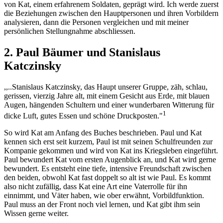
von Kat, einem erfahrenem Soldaten, geprägt wird. Ich werde zuerst
die Beziehungen zwischen den Hauptpersonen und ihren Vorbildern
analysieren, dann die Personen vergleichen und mit meiner
persönlichen Stellungnahme abschliessen.
2. Paul Bäumer und Stanislaus
Katczinsky
,,..Stanislaus Katczinsky, das Haupt unserer Gruppe, zäh, schlau,
gerissen, vierzig Jahre alt, mit einem Gesicht aus Erde, mit blauen
Augen, hängenden Schultern und einer wunderbaren Witterung für
1
dicke Luft, gutes Essen und schöne Druckposten."
So wird Kat am Anfang des Buches beschrieben. Paul und Kat
kennen sich erst seit kurzem, Paul ist mit seinen Schulfreunden zur
Kompanie gekommen und wird von Kat ins Kriegsleben eingeführt.
Paul bewundert Kat vom ersten Augenblick an, und Kat wird gerne
bewundert. Es entsteht eine tiefe, intensive Freundschaft zwischen
den beiden, obwohl Kat fast doppelt so alt ist wie Paul. Es kommt
also nicht zufällig, dass Kat eine Art eine Vaterrolle für ihn
einnimmt, und Väter haben, wie ober erwähnt, Vorbildfunktion.
Paul muss an der Front noch viel lernen, und Kat gibt ihm sein
Wissen gerne weiter.