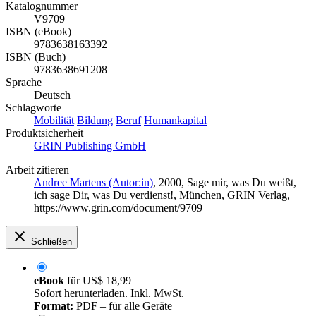
Katalognummer
V9709
ISBN (eBook)
9783638163392
ISBN (Buch)
9783638691208
Sprache
Deutsch
Schlagworte
Mobilität
Bildung
Beruf
Humankapital
Produktsicherheit
GRIN Publishing GmbH
Arbeit zitieren
Andree Martens (Autor:in)
, 2000, Sage mir, was Du weißt,
ich sage Dir, was Du verdienst!, München, GRIN Verlag,
https://www.grin.com/document/9709
Schließen
eBook
für
US$ 18,99
Sofort herunterladen. Inkl. MwSt.
Format:
PDF – für alle Geräte