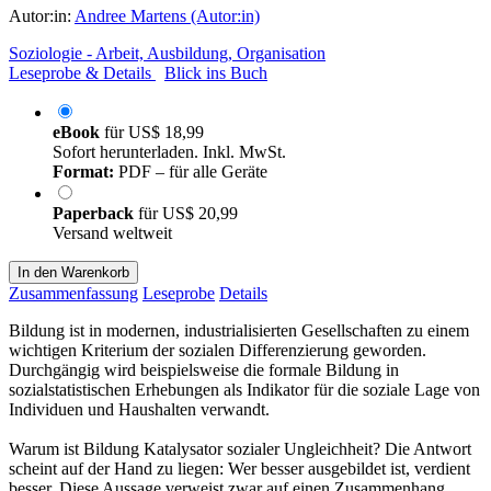
Autor:in:
Andree Martens (Autor:in)
Soziologie - Arbeit, Ausbildung, Organisation
Leseprobe & Details
Blick ins Buch
eBook
für
US$ 18,99
Sofort herunterladen. Inkl. MwSt.
Format:
PDF – für alle Geräte
Paperback
für
US$ 20,99
Versand weltweit
In den Warenkorb
Zusammenfassung
Leseprobe
Details
Bildung ist in modernen, industrialisierten Gesellschaften zu einem
wichtigen Kriterium der sozialen Differenzierung geworden.
Durchgängig wird beispielsweise die formale Bildung in
sozialstatistischen Erhebungen als Indikator für die soziale Lage von
Individuen und Haushalten verwandt.
Warum ist Bildung Katalysator sozialer Ungleichheit? Die Antwort
scheint auf der Hand zu liegen: Wer besser ausgebildet ist, verdient
besser. Diese Aussage verweist zwar auf einen Zusammenhang