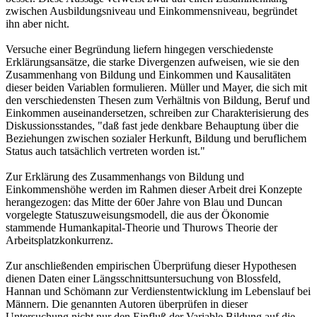
zwischen Ausbildungsniveau und Einkommensniveau, begründet
ihn aber nicht.
Versuche einer Begründung liefern hingegen verschiedenste
Erklärungsansätze, die starke Divergenzen aufweisen, wie sie den
Zusammenhang von Bildung und Einkommen und Kausalitäten
dieser beiden Variablen formulieren. Müller und Mayer, die sich mit
den verschiedensten Thesen zum Verhältnis von Bildung, Beruf und
Einkommen auseinandersetzen, schreiben zur Charakterisierung des
Diskussionsstandes, "daß fast jede denkbare Behauptung über die
Beziehungen zwischen sozialer Herkunft, Bildung und beruflichem
Status auch tatsächlich vertreten worden ist."
Zur Erklärung des Zusammenhangs von Bildung und
Einkommenshöhe werden im Rahmen dieser Arbeit drei Konzepte
herangezogen: das Mitte der 60er Jahre von Blau und Duncan
vorgelegte Statuszuweisungsmodell, die aus der Ökonomie
stammende Humankapital-Theorie und Thurows Theorie der
Arbeitsplatzkonkurrenz.
Zur anschließenden empirischen Überprüfung dieser Hypothesen
dienen Daten einer Längsschnittsuntersuchung von Blossfeld,
Hannan und Schömann zur Verdienstentwicklung im Lebenslauf bei
Männern. Die genannten Autoren überprüfen in dieser
Untersuchung nicht nur den Einfluß der Variable Bildung auf die