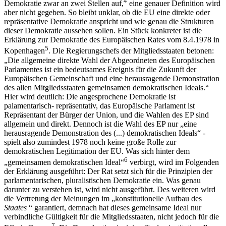
4
Demokratie zwar an zwei Stellen auf,
eine genauer Definition wird
aber nicht gegeben. So bleibt unklar, ob die EU eine direkte oder
repräsentative Demokratie anspricht und wie genau die Strukturen
dieser Demokratie aussehen sollen. Ein Stück konkreter ist die
Erklärung zur Demokratie des Europäischen Rates vom 8.4.1978 in
5
Kopenhagen
. Die Regierungschefs der Mitgliedsstaaten betonen:
„Die allgemeine direkte Wahl der Abgeordneten des Europäischen
Parlamentes ist ein bedeutsames Ereignis für die Zukunft der
Europäischen Gemeinschaft und eine herausragende Demonstration
des allen Mitgliedsstaaten gemeinsamen demokratischen Ideals.“
Hier wird deutlich: Die angesprochene Demokratie ist
palamentarisch- repräsentativ, das Europäische Parlament ist
Repräsentant der Bürger der Union, und die Wahlen des EP sind
allgemein und direkt. Dennoch ist die Wahl des EP nur „eine
herausragende Demonstration des (...) demokratischen Ideals“ -
spielt also zumindest 1978 noch keine große Rolle zur
demokratischen Legitimation der EU. Was sich hinter dem
6
„gemeinsamen demokratischen Ideal“
verbirgt, wird im Folgenden
der Erklärung ausgeführt: Der Rat setzt sich für die Prinzipien der
parlamentarischen, pluralistischen Demokratie ein. Was genau
darunter zu verstehen ist, wird nicht ausgeführt. Des weiteren wird
die Vertretung der Meinungen im „konstitutionelle Aufbau des
Staates
“ garantiert, demnach hat dieses gemeinsame Ideal nur
verbindliche Gültigkeit für die Mitgliedsstaaten, nicht jedoch für die
7