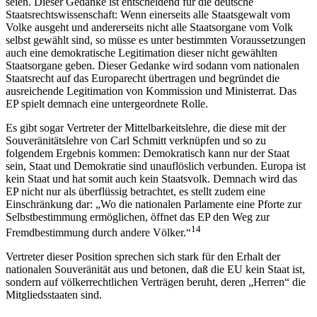
seien. Dieser Gedanke ist entscheidend für die deutsche
Staatsrechtswissenschaft: Wenn einerseits alle Staatsgewalt vom
Volke ausgeht und andererseits nicht alle Staatsorgane vom Volk
selbst gewählt sind, so müsse es unter bestimmten Voraussetzungen
auch eine demokratische Legitimation dieser nicht gewählten
Staatsorgane geben. Dieser Gedanke wird sodann vom nationalen
Staatsrecht auf das Europarecht übertragen und begründet die
ausreichende Legitimation von Kommission und Ministerrat. Das
EP spielt demnach eine untergeordnete Rolle.
Es gibt sogar Vertreter der Mittelbarkeitslehre, die diese mit der
Souveränitätslehre von Carl Schmitt verknüpfen und so zu
folgendem Ergebnis kommen: Demokratisch kann nur der Staat
sein, Staat und Demokratie sind unauflöslich verbunden. Europa ist
kein Staat und hat somit auch kein Staatsvolk. Demnach wird das
EP nicht nur als überflüssig betrachtet, es stellt zudem eine
Einschränkung dar: „Wo die nationalen Parlamente eine Pforte zur
Selbstbestimmung ermöglichen, öffnet das EP den Weg zur
14
Fremdbestimmung durch andere Völker.“
Vertreter dieser Position sprechen sich stark für den Erhalt der
nationalen Souveränität aus und betonen, daß die EU kein Staat ist,
sondern auf völkerrechtlichen Verträgen beruht, deren „Herren“ die
Mitgliedsstaaten sind.