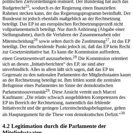
politischen Zielvorstellungen realisiert. Der Bundestag hat auch das
25
Budgetrecht
, wodurch es der Regierung einen finanziellen
Rahmen stecken kann, der das Regierungsprogramm beeinflußt. Der
Bundesrat ist jedoch ebenfalls maßgeblich an der Rechtsetzung
beteiligt. Das EP ist am europäischen Rechtsetzungsprozeß nicht
vollparlamentarisch beteiligt. Nur durch Anhörung (Abgabe einer
Stellungnahme), durch die Verfahren der Zusammenarbeit oder
26
27
Mitentscheidung
sowie selten durch die Zustimmung
, ist das EP
beteiligt. Der entscheidende Punkt jedoch ist, daß das EP kein Recht
zur Gesetzesinitiative hat. Es kann die Kommission auffordern,
28
einen Gesetzesentwurf auszuarbeiten.
Die Kommission orientiert
sich an diesen „Initiativberichten“ des EP, sie sind aber
unverbindlich. Alles in allem läßt sich sagen, daß das EP im
Gegensatz zu den nationalen Parlamenten der Mitgliedsstaaten kaum
an der Rechtsetzung beteiligt ist. Ihm fehlen somit die zentralen
Befugnisse eines Parlamentes im Sinne der demokratischen
29
Parlamentssouveranität
. Diese Ansicht vertritt auch Marcel
Kaufmann: „Die relativ schwach ausgebildeten Kompetenzen des
EP im Bereich der Rechtsetzung, namentlich das fehlende
Initiativrecht und die geringen Letzentscheidugsbefugnisse, gelten
30
als Hauptargument für die These vom demokratischen Defizit.“
4.2 Legitimation durch die Parlamente der
Mitgliedsstaaten