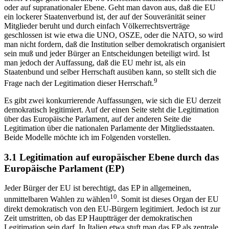
oder auf supranationaler Ebene. Geht man davon aus, daß die EU
ein lockerer Staatenverbund ist, der auf der Souveränität seiner
Mitglieder beruht und durch einfach Völkerrechtsverträge
geschlossen ist wie etwa die UNO, OSZE, oder die NATO, so wird
man nicht fordern, daß die Institution selber demokratisch organisiert
sein muß und jeder Bürger an Entscheidungen beteiligt wird. Ist
man jedoch der Auffassung, daß die EU mehr ist, als ein
Staatenbund und selber Herrschaft ausüben kann, so stellt sich die
9
Frage nach der Legitimation dieser Herrschaft.
Es gibt zwei konkurrierende Auffassungen, wie sich die EU derzeit
demokratisch legitimiert. Auf der einen Seite steht die Legitimation
über das Europäische Parlament, auf der anderen Seite die
Legitimation über die nationalen Parlamente der Mitgliedsstaaten.
Beide Modelle möchte ich im Folgenden vorstellen.
3.1 Legitimation auf europäischer Ebene durch das
Europäische Parlament (EP)
Jeder Bürger der EU ist berechtigt, das EP in allgemeinen,
10
unmittelbaren Wahlen zu wählen
. Somit ist dieses Organ der EU
direkt demokratisch von den EU-Bürgern legitimiert. Jedoch ist zur
Zeit umstritten, ob das EP Hauptträger der demokratischen
Legitimation sein darf. In Italien etwa stuft man das EP als zentrale