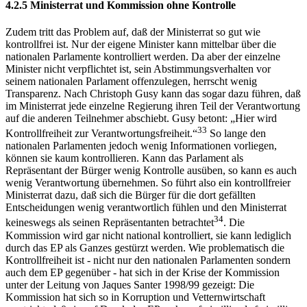
4.2.5 Ministerrat und Kommission ohne Kontrolle
Zudem tritt das Problem auf, daß der Ministerrat so gut wie
kontrollfrei ist. Nur der eigene Minister kann mittelbar über die
nationalen Parlamente kontrolliert werden. Da aber der einzelne
Minister nicht verpflichtet ist, sein Abstimmungsverhalten vor
seinem nationalen Parlament offenzulegen, herrscht wenig
Transparenz. Nach Christoph Gusy kann das sogar dazu führen, daß
im Ministerrat jede einzelne Regierung ihren Teil der Verantwortung
auf die anderen Teilnehmer abschiebt. Gusy betont: „Hier wird
33
Kontrollfreiheit zur Verantwortungsfreiheit.“
So lange den
nationalen Parlamenten jedoch wenig Informationen vorliegen,
können sie kaum kontrollieren. Kann das Parlament als
Repräsentant der Bürger wenig Kontrolle ausüben, so kann es auch
wenig Verantwortung übernehmen. So führt also ein kontrollfreier
Ministerrat dazu, daß sich die Bürger für die dort gefällten
Entscheidungen wenig verantwortlich fühlen und den Ministerrat
34
keineswegs als seinen Repräsentanten betrachtet
. Die
Kommission wird gar nicht national kontrolliert, sie kann lediglich
durch das EP als Ganzes gestürzt werden. Wie problematisch die
Kontrollfreiheit ist - nicht nur den nationalen Parlamenten sondern
auch dem EP gegenüber - hat sich in der Krise der Kommission
unter der Leitung von Jaques Santer 1998/99 gezeigt: Die
Kommission hat sich so in Korruption und Vetternwirtschaft