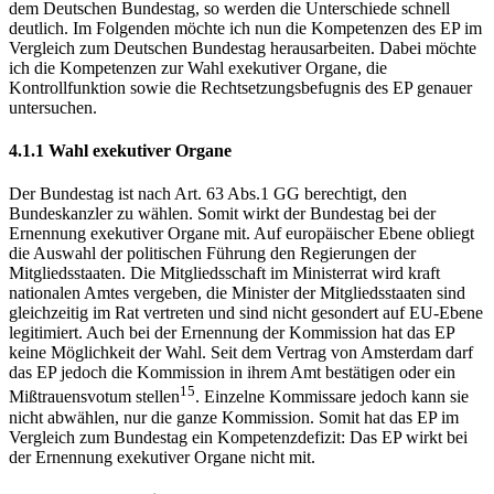
dem Deutschen Bundestag, so werden die Unterschiede schnell
deutlich. Im Folgenden möchte ich nun die Kompetenzen des EP im
Vergleich zum Deutschen Bundestag herausarbeiten. Dabei möchte
ich die Kompetenzen zur Wahl exekutiver Organe, die
Kontrollfunktion sowie die Rechtsetzungsbefugnis des EP genauer
untersuchen.
4.1.1 Wahl exekutiver Organe
Der Bundestag ist nach Art. 63 Abs.1 GG berechtigt, den
Bundeskanzler zu wählen. Somit wirkt der Bundestag bei der
Ernennung exekutiver Organe mit. Auf europäischer Ebene obliegt
die Auswahl der politischen Führung den Regierungen der
Mitgliedsstaaten. Die Mitgliedsschaft im Ministerrat wird kraft
nationalen Amtes vergeben, die Minister der Mitgliedsstaaten sind
gleichzeitig im Rat vertreten und sind nicht gesondert auf EU-Ebene
legitimiert. Auch bei der Ernennung der Kommission hat das EP
keine Möglichkeit der Wahl. Seit dem Vertrag von Amsterdam darf
das EP jedoch die Kommission in ihrem Amt bestätigen oder ein
15
Mißtrauensvotum stellen
. Einzelne Kommissare jedoch kann sie
nicht abwählen, nur die ganze Kommission. Somit hat das EP im
Vergleich zum Bundestag ein Kompetenzdefizit: Das EP wirkt bei
der Ernennung exekutiver Organe nicht mit.