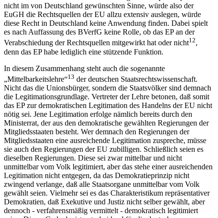
nicht im von Deutschland gewünschten Sinne, würde also der
EuGH die Rechtsquellen der EU allzu extensiv auslegen, würde
diese Recht in Deutschland keine Anwendung finden. Dabei spielt
es nach Auffassung des BVerfG keine Rolle, ob das EP an der
12
Verabschiedung der Rechtsquellen mitgewirkt hat oder nicht
,
denn das EP habe lediglich eine stützende Funktion.
In diesem Zusammenhang steht auch die sogenannte
13
„Mittelbarkeitslehre“
der deutschen Staatsrechtswissenschaft.
Nicht das die Unionsbürger, sondern die Staatsvölker sind demnach
die Legitimationsgrundlage. Vertreter der Lehre betonen, daß somit
das EP zur demokratischen Legitimation des Handelns der EU nicht
nötig sei. Jene Legitimation erfolge nämlich bereits durch den
Ministerrat, der aus den demokratische gewählten Regierungen der
Mitgliedsstaaten besteht. Wer demnach den Regierungen der
Mitgliedsstaaten eine ausreichende Legitimation zuspreche, müsse
sie auch den Regierungen der EU zubilligen. Schließlich seien es
dieselben Regierungen. Diese sei zwar mittelbar und nicht
unmittelbar vom Volk legitimiert, aber das stehe einer ausreichenden
Legitimation nicht entgegen, da das Demokratieprinzip nicht
zwingend verlange, daß alle Staatsorgane unmittelbar vom Volk
gewählt seien. Vielmehr sei es das Charakteristikum repräsentativer
Demokratien, daß Exekutive und Justiz nicht selber gewählt, aber
dennoch - verfahrensmäßig vermittelt - demokratisch legitimiert