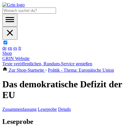
de
en
es
fr
Shop
GRIN Website
Texte veröffentlichen, Rundum-Service genießen
Zur Shop-Startseite
›
Politik - Thema: Europäische Union
Das demokratische Defizit der
EU
Zusammenfassung
Leseprobe
Details
Leseprobe