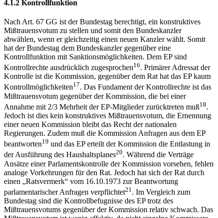
4.1.2 Kontrollfunktion
Nach Art. 67 GG ist der Bundestag berechtigt, ein konstruktives
Mißtrauensvotum zu stellen und somit den Bundeskanzler
abwählen, wenn er gleichzeitig einen neuen Kanzler wählt. Somit
hat der Bundestag dem Bundeskanzler gegenüber eine
Kontrollfunktion mit Sanktionsmöglichkeiten. Dem EP sind
16
Kontrollrechte ausdrücklich zugesprochen
. Primärer Adressat der
Kontrolle ist die Kommission, gegenüber dem Rat hat das EP kaum
17
Kontrollmöglichkeiten
. Das Fundament der Kontrollrechte ist das
Mißtrauensvotum gegenüber der Kommission, die bei einer
18
Annahme mit 2/3 Mehrheit der EP-Mitglieder zurücktreten muß
.
Jedoch ist dies kein konstruktives Mißtrauensvotum, die Ernennung
einer neuen Kommission bleibt das Recht der nationalen
Regierungen. Zudem muß die Kommission Anfragen aus dem EP
19
beantworten
und das EP erteilt der Kommission die Entlastung in
20
der Ausführung des Haushaltsplanes
. Während die Verträge
Ansätze einer Parlamentskontrolle der Kommission vorsehen, fehlen
analoge Vorkehrungen für den Rat. Jedoch hat sich der Rat durch
einen „Ratsvermerk“ vom 16.10.1973 zur Beantwortung
21
parlamentarischer Anfragen verpflichtet
. Im Vergleich zum
Bundestag sind die Kontrollbefugnisse des EP trotz des
Mißtrauensvotums gegenüber der Kommission relativ schwach. Das