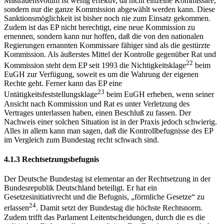
Mißtrauensvotum ist wenig effektiv, da nicht einzelne Kommissare,
sondern nur die ganze Kommission abgewählt werden kann. Diese
Sanktionsmöglichkeit ist bisher noch nie zum Einsatz gekommen.
Zudem ist das EP nicht berechtigt, eine neue Kommission zu
ernennen, sondern kann nur hoffen, daß die von den nationalen
Regierungen ernannten Kommissare fähiger sind als die gestürzte
Kommission. Als äußerstes Mittel der Kontrolle gegenüber Rat und
22
Kommission steht dem EP seit 1993 die Nichtigkeitsklage
beim
EuGH zur Verfügung, soweit es um die Wahrung der eigenen
Rechte geht. Ferner kann das EP eine
23
Untätigkeitsfeststellungsklage
beim EuGH erheben, wenn seiner
Ansicht nach Kommission und Rat es unter Verletzung des
Vertrages unterlassen haben, einen Beschluß zu fassen. Der
Nachweis einer solchen Situation ist in der Praxis jedoch schwierig.
Alles in allem kann man sagen, daß die Kontrollbefugnisse des EP
im Vergleich zum Bundestag recht schwach sind.
4.1.3 Rechtsetzungsbefugnis
Der Deutsche Bundestag ist elementar an der Rechtsetzung in der
Bundesrepublik Deutschland beteiligt. Er hat ein
Gesetzesinitiativrecht und die Befugnis, „förmliche Gesetze“ zu
24
erlassen
. Damit setzt der Bundestag die höchste Rechtsnorm.
Zudem trifft das Parlament Leitentscheidungen, durch die es die