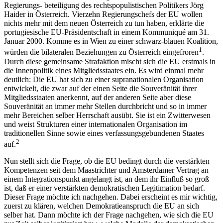
Regierungs- beteiligung des rechtspopulistischen Politikers Jörg
Haider in Österreich. Vierzehn Regierungschefs der EU wollen
nichts mehr mit dem neuen Österreich zu tun haben, erklärte die
portugiesische EU-Präsidentschaft in einem Kommuniqué am 31.
Januar 2000. Komme es in Wien zu einer schwarz-blauen Koalition,
1
würden die bilateralen Beziehungen zu Österreich eingefroren
.
Durch diese gemeinsame Strafaktion mischt sich die EU erstmals in
die Innenpolitik eines Mitgliedsstaates ein. Es wird einmal mehr
deutlich: Die EU hat sich zu einer supranationalen Organisation
entwickelt, die zwar auf der einen Seite die Souveränität ihrer
Mitgliedsstaaten anerkennt, auf der anderen Seite aber diese
Souveränität an immer mehr Stellen durchbricht und so in immer
mehr Bereichen selber Herrschaft ausübt. Sie ist ein Zwitterwesen
und weist Strukturen einer internationalen Organisation im
traditionellen Sinne sowie eines verfassungsgebundenen Staates
2
auf.
Nun stellt sich die Frage, ob die EU bedingt durch die verstärkten
Kompetenzen seit dem Maastrichter und Amsterdamer Vertrag an
einem Integrationspunkt angelangt ist, an dem ihr Einfluß so groß
ist, daß er einer verstärkten demokratischen Legitimation bedarf.
Dieser Frage möchte ich nachgehen. Dabei erscheint es mir wichtig,
zuerst zu klären, welchen Demokratieanspruch die EU an sich
selber hat. Dann möchte ich der Frage nachgehen, wie sich die EU