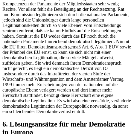
Kompetenzen der Parlamente der Mitgliedsstaaten sehr wenig
Rechte. Vor allem fehlt die Beteiligung an der Rechtsetzung. Rat
und Kommission legitimieren sich durch die nationalen Parlamente,
jedoch sind die Unionsbürger durch lange personellen
Legitimationsketten durch so viele Ebenen vom Entscheidungs-
zentrum entfernt, daß sie kaum Einfluß auf die Entscheidungen
haben. Somit ist die EU weder durch das EP noch durch die
nationalen Parlamente hinreichend demokratisch legitimiert. Nimmt
die EU ihren Demokratieanspruch gemaß Art. 6, Abs. 1 EUV sowie
der Prämbel des EU ernst, so kann sie sich nicht mit einer
demokratischen Legitimation, die so viele Mängel aufweist,
zufrieden geben. Sie wird demnach ihrem Demokratieanspruch
nicht gerecht, es liegt ein demokratisches Defizit vor. Da
insbesondere durch das Inkrafttreten der vierten Stufe der
Wirtschafts- und Währungsunion und dem Amsterdamer Vertrag
1999 immer mehr Entscheidungen von der nationalen auf die
europäische Ebene verlagert werden und dort immer mehr
Herrschaft stattfindet, benötigt diese Herrschaft eine eigene
demokratische Legitimation. Es wird also eine verstärkte, veränderte
demokratische Legitimation der Europapolitik notwendig, da sonst
ein schleichender Demokratieverlust eintritt.
6. Lösungsansätze für mehr Demokratie
in Europa