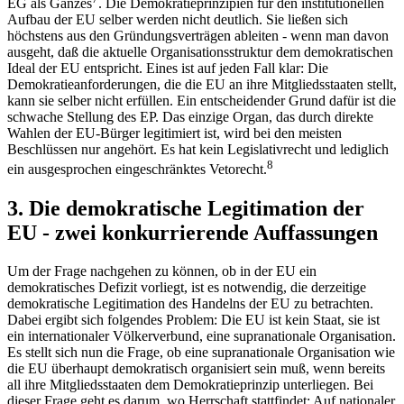
EG als Ganzes
. Die Demokratieprinzipien für den institutionellen
Aufbau der EU selber werden nicht deutlich. Sie ließen sich
höchstens aus den Gründungsverträgen ableiten - wenn man davon
ausgeht, daß die aktuelle Organisationsstruktur dem demokratischen
Ideal der EU entspricht. Eines ist auf jeden Fall klar: Die
Demokratieanforderungen, die die EU an ihre Mitgliedsstaaten stellt,
kann sie selber nicht erfüllen. Ein entscheidender Grund dafür ist die
schwache Stellung des EP. Das einzige Organ, das durch direkte
Wahlen der EU-Bürger legitimiert ist, wird bei den meisten
Beschlüssen nur angehört. Es hat kein Legislativrecht und lediglich
8
ein ausgesprochen eingeschränktes Vetorecht.
3. Die demokratische Legitimation der
EU - zwei konkurrierende Auffassungen
Um der Frage nachgehen zu können, ob in der EU ein
demokratisches Defizit vorliegt, ist es notwendig, die derzeitige
demokratische Legitimation des Handelns der EU zu betrachten.
Dabei ergibt sich folgendes Problem: Die EU ist kein Staat, sie ist
ein internationaler Völkerverbund, eine supranationale Organisation.
Es stellt sich nun die Frage, ob eine supranationale Organisation wie
die EU überhaupt demokratisch organisiert sein muß, wenn bereits
all ihre Mitgliedsstaaten dem Demokratieprinzip unterliegen. Bei
dieser Frage geht es darum, wo Herrschaft stattfindet: Auf nationaler