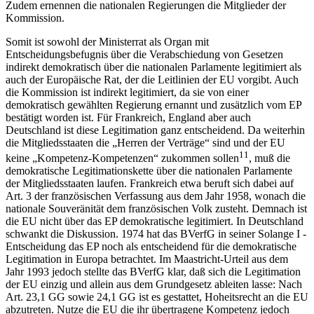
Zudem ernennen die nationalen Regierungen die Mitglieder der
Kommission.
Somit ist sowohl der Ministerrat als Organ mit
Entscheidungsbefugnis über die Verabschiedung von Gesetzen
indirekt demokratisch über die nationalen Parlamente legitimiert als
auch der Europäische Rat, der die Leitlinien der EU vorgibt. Auch
die Kommission ist indirekt legitimiert, da sie von einer
demokratisch gewählten Regierung ernannt und zusätzlich vom EP
bestätigt worden ist. Für Frankreich, England aber auch
Deutschland ist diese Legitimation ganz entscheidend. Da weiterhin
die Mitgliedsstaaten die „Herren der Verträge“ sind und der EU
11
keine „Kompetenz-Kompetenzen“ zukommen sollen
, muß die
demokratische Legitimationskette über die nationalen Parlamente
der Mitgliedsstaaten laufen. Frankreich etwa beruft sich dabei auf
Art. 3 der französischen Verfassung aus dem Jahr 1958, wonach die
nationale Souveränität dem französischen Volk zusteht. Demnach ist
die EU nicht über das EP demokratische legitimiert. In Deutschland
schwankt die Diskussion. 1974 hat das BVerfG in seiner Solange I -
Entscheidung das EP noch als entscheidend für die demokratische
Legitimation in Europa betrachtet. Im Maastricht-Urteil aus dem
Jahr 1993 jedoch stellte das BVerfG klar, daß sich die Legitimation
der EU einzig und allein aus dem Grundgesetz ableiten lasse: Nach
Art. 23,1 GG sowie 24,1 GG ist es gestattet, Hoheitsrecht an die EU
abzutreten. Nutze die EU die ihr übertragene Kompetenz jedoch