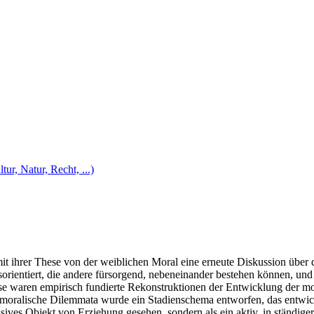
tur, Natur, Recht, ...)
mit ihrer These von der weiblichen Moral eine erneute Diskussion über
sorientiert, die andere fürsorgend, nebeneinander bestehen können, un
se waren empirisch fundierte Rekonstruktionen der Entwicklung der mo
he moralische Dilemmata wurde ein Stadienschema entworfen, das entw
assives Objekt von Erziehung gesehen, sondern als ein aktiv, in ständi