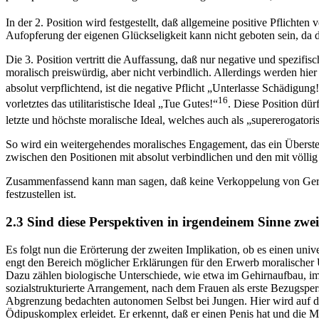
In der 2. Position wird festgestellt, daß allgemeine positive Pflichten
Aufopferung der eigenen Glückseligkeit kann nicht geboten sein, da d
Die 3. Position vertritt die Auffassung, daß nur negative und spezifisch 
moralisch preiswürdig, aber nicht verbindlich. Allerdings werden hier
absolut verpflichtend, ist die negative Pflicht „Unterlasse Schädigung
16
vorletztes das utilitaristische Ideal „Tue Gutes!“
. Diese Position dü
letzte und höchste moralische Ideal, welches auch als „supererogatori
So wird ein weitergehendes moralisches Engagement, das ein Übersteig
zwischen den Positionen mit absolut verbindlichen und den mit völlig 
Zusammenfassend kann man sagen, daß keine Verkoppelung von Gerechtig
festzustellen ist.
2.3 Sind diese Perspektiven in irgendeinem Sinne zwe
Es folgt nun die Erörterung der zweiten Implikation, ob es einen un
engt den Bereich möglicher Erklärungen für den Erwerb moralischer 
Dazu zählen biologische Unterschiede, wie etwa im Gehirnaufbau, im
sozialstrukturierte Arrangement, nach dem Frauen als erste Bezugspe
Abgrenzung bedachten autonomen Selbst bei Jungen. Hier wird auf di
Ödipuskomplex erleidet. Er erkennt, daß er einen Penis hat und die Mu