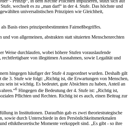
rder“- Prinzip
, in dem Rechte Pflichten implizieren, stützt sich auf
Stufe, wechselt es zu „man darf“ in der 4. Stufe. Das höchste und
tgewählten universalistischen Prinzipien wie Gleichheit,
 als Basis eines prinzipenbestimmten Fairneßbegriffes.
en und von allgemeinen, abstrakten statt situierten Menschenrechten
cher Weise durchlaufen, wobei höhere Stufen vorauslaufende
 rechtfertigbare von illegitimen Ausnahmen, sowie Legalität und
nnern hingegen häufiger der Stufe 4 zugeordnet wurden. Deshalb gilt
 die 3. Stufe wie folgt: „Richtig ist, die Erwartungen von Menschen,
u sein ist wichtig. Es bedeutet, gute Absichten zu haben, Anteil an
6
wahren.“
Hingegen die Bedeutung der 4. Stufe ist: „Richtig ist,
ozialen Pflichten und Rechten. Richtig ist es auch, einen Beitrag zur
llung in Institutionen. Daraufhin gab es zwei theoriestrategische
n, sowie durch Unterschiede in den Persönlichkeitsmerkmalen
und ethiktheoretische Momente verkoppelt sind. „Es gibt - so ihre