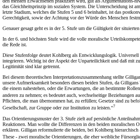
den meisten Erwachsenen praktiziert wird, gilt als Argumentations-niv
das Gleichheitsprinzip im sozialen System. Die Unterscheidung ist am
letzte Stadium, welches die Stufen 5 und 6 beinhaltet, ist das postkon
Gerechtigkeit, sowie der Achtung vor der Würde des Menschen festm
Genauer gesagt geht es in der 5. Stufe um die Gültigkeit der situiert
In der 6. und höchsten Stufe wird die volle moralische Urteilskompeten
die Rede ist.
Diese Stufenfolge deutet Kohlberg als Entwicklungslogik. Universell
integrieren. Wichtig ist der Aspekt der Unparteilichkeit und daß mi
Legitimität sind klar getrennt.
Bei diesem theoretischen Interpretationszusammenhang stellte Gilliga
unsere Aufmerksamkeit besonders diesen beiden Stufen, da Gilligans T
die einem nahestehen, oder die Erwartungen, die an bestimmte Rollenin
anderen zu nehmen; es bedeutet auch, wechselseitige Beziehungen auf
Pflichten, die man übernommen hat, zu erfüllen; Gesetze sind zu befol
7
Gesellschaft, zur Gruppe oder zur Institution zu leisten.“
Das Orientierungsmuster der 3. Stufe zielt auf persönliche Anteilnahm
Reaktionen. Man wollte die Differenzen in den beiden moralischen O
erklären. Gilligan reformulierte die beiden, bei Kohlberg hierarchisc
These - zwei moralische Orientierungen, die eher weibliche Fürsorgl