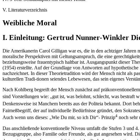
V. Literaturverzeichnis
Weibliche Moral
I. Einleitung: Gertrud Nunner-Winkler Di
Die Amerikanerin Carol Gilligan war es, die in den achtziger Jahren 
moralische Perspektiven mit Geltungsanspruch, die eine gerechtigkeit
beziehungsweise frauentypisch haltbar ist. Ausgangspunkt dieser The
(1954) erstellte. Auf der Grundlage von Antworten auf hypothetisc
nachzeichnet. In dieser Theorietradition wird der Mensch nicht als p
kulturellen Tradi-tionen seiendes Lebewesen, das sein eigenes Verstä
Nach Kohlberg begreift der Mensch zunächst auf präkonventionellem Ni
sind Vorstellungen wie: „gut ist, was belohnt, schlecht, was bestraft w
Denkensweise ist Manchem bereits aus der Politeia bekannt. Dort beha
Fairneßbegriff, der auf individuelle Bedürfnisse gründet, den Sokrates
4
Auch wenn uns dieses: „Wie Du mir, so ich Dir“- Prinzip
noch sehr u
Das anschließende konventionelle Niveau umfaßt die Stufen 3 und 4. In
Bezugsgruppe, also Familie oder Freunde, als gut angesehen wird. 