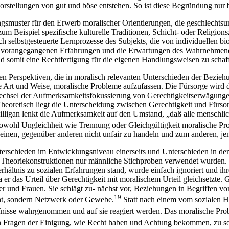
 Vorstellungen von gut und böse entstehen. So ist diese Begründung nur 
ungsmuster für den Erwerb moralischer Orientierungen, die geschlechts
um Beispiel spezifische kulturelle Traditionen, Schicht- oder Religion
h selbstgesteuerte Lernprozesse des Subjekts, die von individuellen b
ie vorangegangenen Erfahrungen und die Erwartungen des Wahrnehmend
und somit eine Rechtfertigung für die eigenen Handlungsweisen zu schaf
en Perspektiven, die in moralisch relevanten Unterschieden der Beziehu
ne Art und Weise, moralische Probleme aufzufassen. Die Fürsorge wird da
chsel der Aufmerksamkeitsfokussierung von Gerechtigkeitserwägungen
heoretisch liegt die Unterscheidung zwischen Gerechtigkeit und Fürso
lligan lenkt die Aufmerksamkeit auf den Umstand, „daß alle menschlic
sowohl Ungleichheit wie Trennung oder Gleichgültigkeit moralische P
einen, gegenüber anderen nicht unfair zu handeln und zum anderen, jema
terschieden im Entwicklungsniveau einerseits und Unterschieden in der
r Theoriekonstruktionen nur männliche Stichproben verwendet wurden
hältnis zu sozialen Erfahrungen stand, wurde einfach ignoriert und ih
a er das Urteil über Gerechtigkeit mit moralischem Urteil gleichsetzte.
und Frauen. Sie schlägt zu- nächst vor, Beziehungen in Begriffen von 
19
ht, sondern Netzwerk oder Gewebe.
Statt nach einem vom sozialen H
fnisse wahrgenommen und auf sie reagiert werden. Das moralische Prob
on Fragen der Einigung, wie Recht haben und Achtung bekommen, zu s