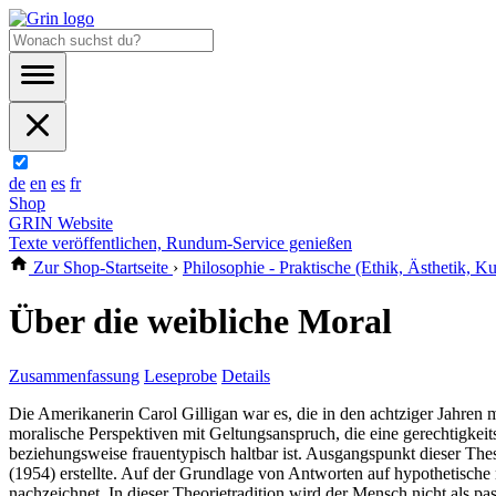
de
en
es
fr
Shop
GRIN Website
Texte veröffentlichen, Rundum-Service genießen
Zur Shop-Startseite
›
Philosophie - Praktische (Ethik, Ästhetik, Kul
Über die weibliche Moral
Zusammenfassung
Leseprobe
Details
Die Amerikanerin Carol Gilligan war es, die in den achtziger Jahren 
moralische Perspektiven mit Geltungsanspruch, die eine gerechtigkeit
beziehungsweise frauentypisch haltbar ist. Ausgangspunkt dieser The
(1954) erstellte. Auf der Grundlage von Antworten auf hypothetisc
nachzeichnet. In dieser Theorietradition wird der Mensch nicht als p