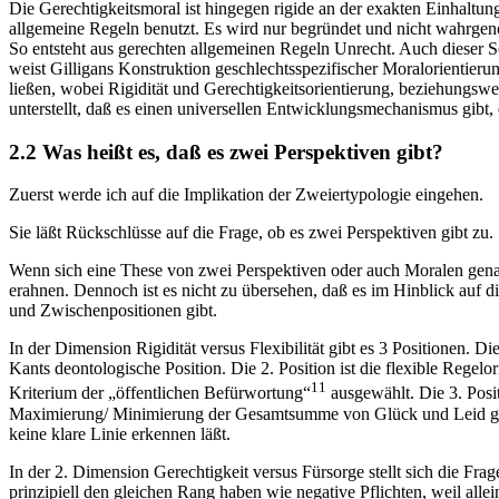
Die Gerechtigkeitsmoral ist hingegen rigide an der exakten Einhaltung
allgemeine Regeln benutzt. Es wird nur begründet und nicht wahrgeno
So entsteht aus gerechten allgemeinen Regeln Unrecht. Auch dieser S
weist Gilligans Konstruktion geschlechtsspezifischer Moralorientierun
ließen, wobei Rigidität und Gerechtigkeitsorientierung, beziehungswe
unterstellt, daß es einen universellen Entwicklungsmechanismus gibt,
2.2 Was heißt es, daß es zwei Perspektiven gibt?
Zuerst werde ich auf die Implikation der Zweiertypologie eingehen.
Sie läßt Rückschlüsse auf die Frage, ob es zwei Perspektiven gibt zu.
Wenn sich eine These von zwei Perspektiven oder auch Moralen genannt
erahnen. Dennoch ist es nicht zu übersehen, daß es im Hinblick auf d
und Zwischenpositionen gibt.
In der Dimension Rigidität versus Flexibilität gibt es 3 Positionen. D
Kants deontologische Position. Die 2. Position ist die flexible Rege
11
Kriterium der „öffentlichen Befürwortung“
ausgewählt. Die 3. Posit
Maximierung/ Minimierung der Gesamtsumme von Glück und Leid geht. D
keine klare Linie erkennen läßt.
In der 2. Dimension Gerechtigkeit versus Fürsorge stellt sich die Frag
prinzipiell den gleichen Rang haben wie negative Pflichten, weil all