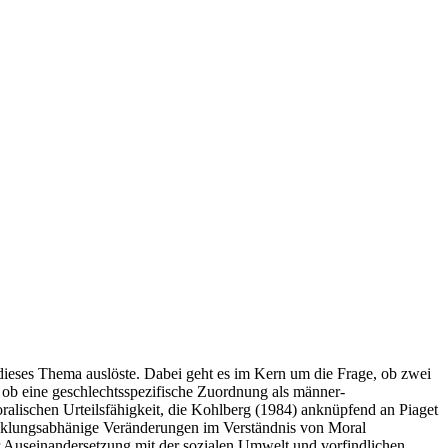
 dieses Thema auslöste. Dabei geht es im Kern um die Frage, ob zwei
d ob eine geschlechtsspezifische Zuordnung als männer-
ralischen Urteilsfähigkeit, die Kohlberg (1984) anknüpfend an Piaget
icklungsabhänige Veränderungen im Verständnis von Moral
ger Auseinandersetzung mit der sozialen Umwelt und vorfindlichen