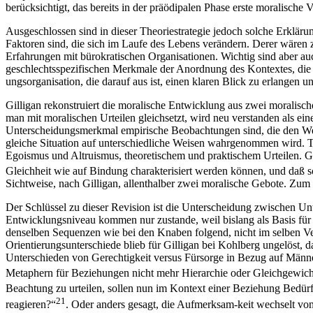
berücksichtigt, das bereits in der präödipalen Phase erste moralische
Ausgeschlossen sind in dieser Theoriestrategie jedoch solche Erklär
Faktoren sind, die sich im Laufe des Lebens verändern. Derer wären z
Erfahrungen mit bürokratischen Organisationen. Wichtig sind aber auc
geschlechtsspezifischen Merkmale der Anordnung des Kontextes, d
ungsorganisation, die darauf aus ist, einen klaren Blick zu erlangen 
Gilligan rekonstruiert die moralische Entwicklung aus zwei moralisch
man mit moralischen Urteilen gleichsetzt, wird neu verstanden als ei
Unterscheidungsmerkmal empirische Beobachtungen sind, die den We
gleiche Situation auf unterschiedliche Weisen wahrgenommen wird. T
Egoismus und Altruismus, theoretischem und praktischem Urteilen. Gi
Gleichheit wie auf Bindung charakterisiert werden können, und daß 
Sichtweise, nach Gilligan, allenthalber zwei moralische Gebote. Zum 
Der Schlüssel zu dieser Revision ist die Unterscheidung zwischen Un
Entwicklungsniveau kommen nur zustande, weil bislang als Basis fü
denselben Sequenzen wie bei den Knaben folgend, nicht im selben Ver
Orientierungsunterschiede blieb für Gilligan bei Kohlberg ungelöst, d
Unterschieden von Gerechtigkeit versus Fürsorge in Bezug auf Männer 
Metaphern für Beziehungen nicht mehr Hierarchie oder Gleichgewic
Beachtung zu urteilen, sollen nun im Kontext einer Beziehung Bedür
21
reagieren?“
. Oder anders gesagt, die Aufmerksam-keit wechselt v