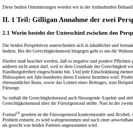
Diese beiden Orientierungen werden wir in der fortlaufenden Behand
II. 1 Teil: Gilligan Annahme der zwei Per
2.1 Worin besteht der Unterschied zwischen den Pers
Die beiden Perspektiven unterscheiden sich in inhaltlicher und formale
lindern. Bei der Gerechtigkeitsmoral hingegen geht es um die Wahrun
Hierbei muß beachtet werden, daß es negative und positive Pflichten 
anderen nicht antun darf, weil es dem Grundsatz der Gerechtigkeit wi
Handlungsfreiheit eingeschränkt bin. Und jede Einschränkung meiner Fr
Philosophen seit Jahr-hunderten deren Existenz bestritten wird. Posi
ehrenamtlicher Basis, sowie das Leisten eines Beitrages, zum Beispie
Fürsorge.
So enthält die Gerechtigkeitsmoral auch fürsorgende Aspekte und ste
Gerechtigkeitsmoral über die Fürsorgemoral stellte. Nun ist der zweit
10
Formal
gesehen ist die Fürsorgemoral kontextsensitiv und flexibel,
Problem entsteht, es wird wahrgenommen und nach einer anwendbaren R
als gerecht von beiden Parteien angenommen wird.