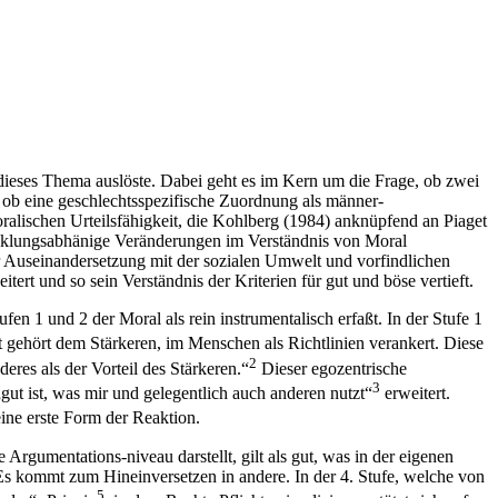
 dieses Thema auslöste. Dabei geht es im Kern um die Frage, ob zwei
d ob eine geschlechtsspezifische Zuordnung als männer-
ralischen Urteilsfähigkeit, die Kohlberg (1984) anknüpfend an Piaget
icklungsabhänige Veränderungen im Verständnis von Moral
ger Auseinandersetzung mit der sozialen Umwelt und vorfindlichen
rt und so sein Verständnis der Kriterien für gut und böse vertieft.
n 1 und 2 der Moral als rein instrumentalisch erfaßt. In der Stufe 1
gehört dem Stärkeren, im Menschen als Richtlinien verankert. Diese
2
res als der Vorteil des Stärkeren.“
Dieser egozentrische
3
„gut ist, was mir und gelegentlich auch anderen nutzt“
erweitert.
eine erste Form der Reaktion.
Argumentations-niveau darstellt, gilt als gut, was in der eigenen
s kommt zum Hineinversetzen in andere. In der 4. Stufe, welche von
5