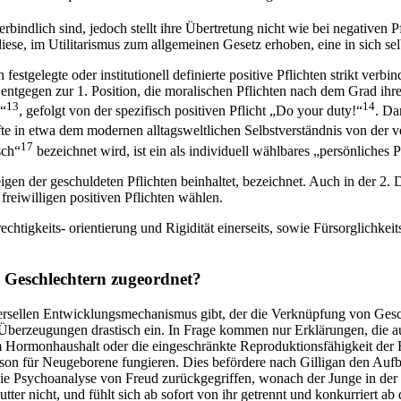
 verbindlich sind, jedoch stellt ihre Übertretung nicht wie bei negativen
iese, im Utilitarismus zum allgemeinen Gesetz erhoben, eine in sich se
festgelegte oder institutionell definierte positive Pflichten strikt verbi
 entgegen zur 1. Position, die moralischen Pflichten nach dem Grad ihr
13
14
!“
, gefolgt von der spezifisch positiven Pflicht „Do your duty!“
. Da
rfte in etwa dem modernen alltagsweltlichen Selbstverständnis von der 
17
sch“
bezeichnet wird, ist ein als individuell wählbares „persönliches P
en der geschuldeten Pflichten beinhaltet, bezeichnet. Auch in der 2. 
freiwilligen positiven Pflichten wählen.
keits- orientierung und Rigidität einerseits, sowie Fürsorglichkeitsori
i Geschlechtern zugeordnet?
iversellen Entwicklungsmechanismus gibt, der die Verknüpfung von Ges
Überzeugungen drastisch ein. In Frage kommen nur Erklärungen, die au
 Hormonhaushalt oder die eingeschränkte Reproduktionsfähigkeit der Fr
rson für Neugeborene fungieren. Dies befördere nach Gilligan den Aufb
e Psychoanalyse von Freud zurückgegriffen, wonach der Junge in der p
tter nicht, und fühlt sich ab sofort von ihr getrennt und konkurriert a