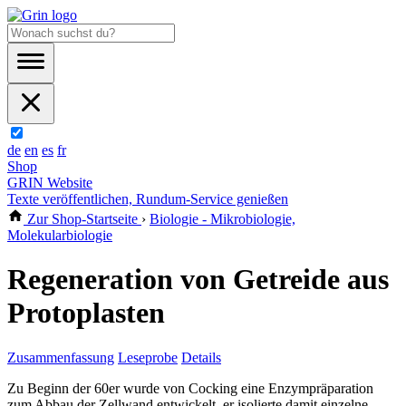
de
en
es
fr
Shop
GRIN Website
Texte veröffentlichen, Rundum-Service genießen
Zur Shop-Startseite
›
Biologie - Mikrobiologie,
Molekularbiologie
Regeneration von Getreide aus
Protoplasten
Zusammenfassung
Leseprobe
Details
Zu Beginn der 60er wurde von Cocking eine Enzympräparation
zum Abbau der Zellwand entwickelt, er isolierte damit einzelne