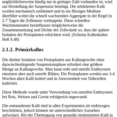
unglücklicherweise häufig nur in geringer Zahl vorhanden ist, wird
zur Herstellung der Suspension benötigt. Die selektierten Kalli
werden mechanisch zerkleinert und in ein flüssiges Medium
überführt wobei die schnell wachsenden Aggregate in der Regel in
2-7 Tagen die Zellmasse verdoppeln. Diese schnellen
Wachstumsraten beeinflussen möglicherweise die
Zusammensetzung und Dichte der Zellwände so, dass die spätere
Isolation der Protoplasten erleichtert wird. (Schema Kalluskultur
Heß S.48)
2.1.2. Primärkallus
Die direkte Isolation von Protoplasten aus Kallusgewebe ohne
dazwischenliegende Suspensionsphase erfordert eine größere
Menge an Kallusgewebe. Man kann reife und unreife Embryonen
einsetzen aber auch unreife Blüten. Die Protoplasten werden aus 3-4
Wochen alten Kalli isoliert und in Anwesenheit von Nährzellen
kultiviert.
Diese Methode wurde unter Verwendung von unreifen Embryonen
bei Reis, Weizen und Gerste erfolgreich angewandt.
Die entstandenen Kalli sind in allen Experimenten als embryogen
beschrieben, jedoch können sie unterschiedliches Aussehen
aufweisen. Bei der Übertragung von granulär strukturierten Kalli in