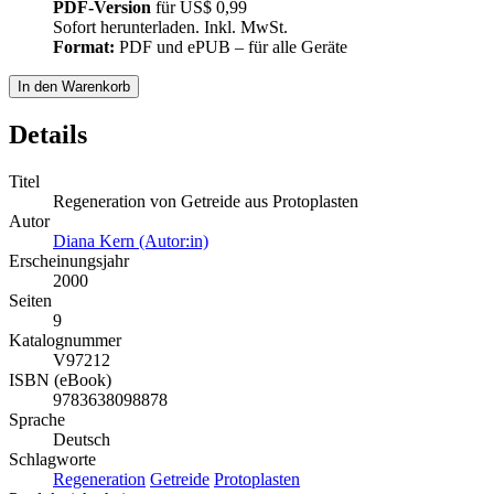
PDF-Version
für
US$ 0,99
Sofort herunterladen. Inkl. MwSt.
Format:
PDF und ePUB – für alle Geräte
In den Warenkorb
Details
Titel
Regeneration von Getreide aus Protoplasten
Autor
Diana Kern (Autor:in)
Erscheinungsjahr
2000
Seiten
9
Katalognummer
V97212
ISBN (eBook)
9783638098878
Sprache
Deutsch
Schlagworte
Regeneration
Getreide
Protoplasten