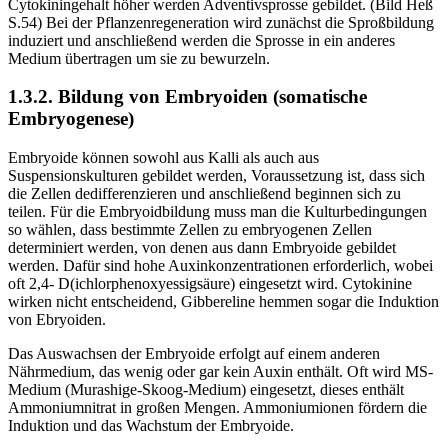
Cytokiningehalt höher werden Adventivsprosse gebildet. (Bild Heß
S.54) Bei der Pflanzenregeneration wird zunächst die Sproßbildung
induziert und anschließend werden die Sprosse in ein anderes
Medium übertragen um sie zu bewurzeln.
1.3.2. Bildung von Embryoiden (somatische
Embryogenese)
Embryoide können sowohl aus Kalli als auch aus
Suspensionskulturen gebildet werden, Voraussetzung ist, dass sich
die Zellen dedifferenzieren und anschließend beginnen sich zu
teilen. Für die Embryoidbildung muss man die Kulturbedingungen
so wählen, dass bestimmte Zellen zu embryogenen Zellen
determiniert werden, von denen aus dann Embryoide gebildet
werden. Dafür sind hohe Auxinkonzentrationen erforderlich, wobei
oft 2,4- D(ichlorphenoxyessigsäure) eingesetzt wird. Cytokinine
wirken nicht entscheidend, Gibbereline hemmen sogar die Induktion
von Ebryoiden.
Das Auswachsen der Embryoide erfolgt auf einem anderen
Nährmedium, das wenig oder gar kein Auxin enthält. Oft wird MS-
Medium (Murashige-Skoog-Medium) eingesetzt, dieses enthält
Ammoniumnitrat in großen Mengen. Ammoniumionen fördern die
Induktion und das Wachstum der Embryoide.