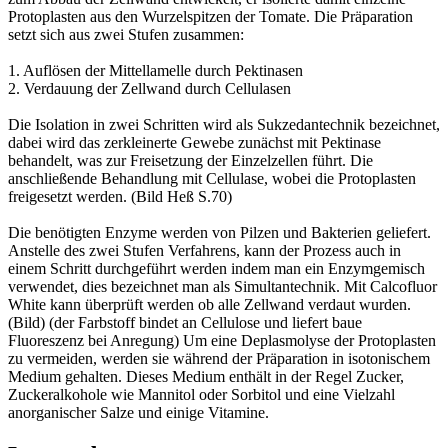
Protoplasten aus den Wurzelspitzen der Tomate. Die Präparation
setzt sich aus zwei Stufen zusammen:
1. Auflösen der Mittellamelle durch Pektinasen
2. Verdauung der Zellwand durch Cellulasen
Die Isolation in zwei Schritten wird als Sukzedantechnik bezeichnet,
dabei wird das zerkleinerte Gewebe zunächst mit Pektinase
behandelt, was zur Freisetzung der Einzelzellen führt. Die
anschließende Behandlung mit Cellulase, wobei die Protoplasten
freigesetzt werden. (Bild Heß S.70)
Die benötigten Enzyme werden von Pilzen und Bakterien geliefert.
Anstelle des zwei Stufen Verfahrens, kann der Prozess auch in
einem Schritt durchgeführt werden indem man ein Enzymgemisch
verwendet, dies bezeichnet man als Simultantechnik. Mit Calcofluor
White kann überprüft werden ob alle Zellwand verdaut wurden.
(Bild) (der Farbstoff bindet an Cellulose und liefert baue
Fluoreszenz bei Anregung) Um eine Deplasmolyse der Protoplasten
zu vermeiden, werden sie während der Präparation in isotonischem
Medium gehalten. Dieses Medium enthält in der Regel Zucker,
Zuckeralkohole wie Mannitol oder Sorbitol und eine Vielzahl
anorganischer Salze und einige Vitamine.