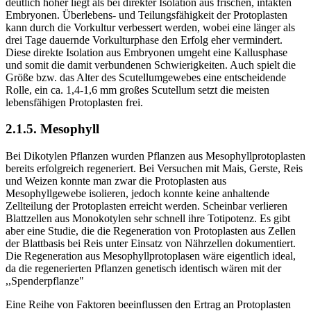
deutlich höher liegt als bei direkter Isolation aus frischen, intakten
Embryonen. Überlebens- und Teilungsfähigkeit der Protoplasten
kann durch die Vorkultur verbessert werden, wobei eine länger als
drei Tage dauernde Vorkulturphase den Erfolg eher vermindert.
Diese direkte Isolation aus Embryonen umgeht eine Kallusphase
und somit die damit verbundenen Schwierigkeiten. Auch spielt die
Größe bzw. das Alter des Scutellumgewebes eine entscheidende
Rolle, ein ca. 1,4-1,6 mm großes Scutellum setzt die meisten
lebensfähigen Protoplasten frei.
2.1.5. Mesophyll
Bei Dikotylen Pflanzen wurden Pflanzen aus Mesophyllprotoplasten
bereits erfolgreich regeneriert. Bei Versuchen mit Mais, Gerste, Reis
und Weizen konnte man zwar die Protoplasten aus
Mesophyllgewebe isolieren, jedoch konnte keine anhaltende
Zellteilung der Protoplasten erreicht werden. Scheinbar verlieren
Blattzellen aus Monokotylen sehr schnell ihre Totipotenz. Es gibt
aber eine Studie, die die Regeneration von Protoplasten aus Zellen
der Blattbasis bei Reis unter Einsatz von Nährzellen dokumentiert.
Die Regeneration aus Mesophyllprotoplasen wäre eigentlich ideal,
da die regenerierten Pflanzen genetisch identisch wären mit der
,,Spenderpflanze"
Eine Reihe von Faktoren beeinflussen den Ertrag an Protoplasten