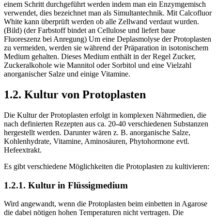
einem Schritt durchgeführt werden indem man ein Enzymgemisch
verwendet, dies bezeichnet man als Simultantechnik. Mit Calcofluor
White kann überprüft werden ob alle Zellwand verdaut wurden.
(Bild) (der Farbstoff bindet an Cellulose und liefert baue
Fluoreszenz bei Anregung) Um eine Deplasmolyse der Protoplasten
zu vermeiden, werden sie während der Präparation in isotonischem
Medium gehalten. Dieses Medium enthält in der Regel Zucker,
Zuckeralkohole wie Mannitol oder Sorbitol und eine Vielzahl
anorganischer Salze und einige Vitamine.
1.2. Kultur von Protoplasten
Die Kultur der Protoplasten erfolgt in komplexen Nährmedien, die
nach definierten Rezepten aus ca. 20-40 verschiedenen Substanzen
hergestellt werden. Darunter wären z. B. anorganische Salze,
Kohlenhydrate, Vitamine, Aminosäuren, Phytohormone evtl.
Hefeextrakt.
Es gibt verschiedene Möglichkeiten die Protoplasten zu kultivieren:
1.2.1. Kultur in Flüssigmedium
Wird angewandt, wenn die Protoplasten beim einbetten in Agarose
die dabei nötigen hohen Temperaturen nicht vertragen. Die