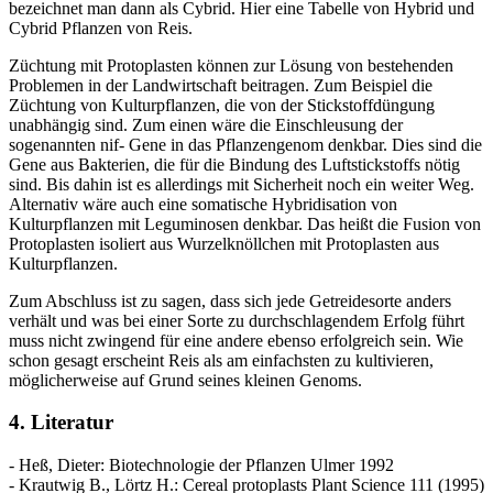
bezeichnet man dann als Cybrid. Hier eine Tabelle von Hybrid und
Cybrid Pflanzen von Reis.
Züchtung mit Protoplasten können zur Lösung von bestehenden
Problemen in der Landwirtschaft beitragen. Zum Beispiel die
Züchtung von Kulturpflanzen, die von der Stickstoffdüngung
unabhängig sind. Zum einen wäre die Einschleusung der
sogenannten nif- Gene in das Pflanzengenom denkbar. Dies sind die
Gene aus Bakterien, die für die Bindung des Luftstickstoffs nötig
sind. Bis dahin ist es allerdings mit Sicherheit noch ein weiter Weg.
Alternativ wäre auch eine somatische Hybridisation von
Kulturpflanzen mit Leguminosen denkbar. Das heißt die Fusion von
Protoplasten isoliert aus Wurzelknöllchen mit Protoplasten aus
Kulturpflanzen.
Zum Abschluss ist zu sagen, dass sich jede Getreidesorte anders
verhält und was bei einer Sorte zu durchschlagendem Erfolg führt
muss nicht zwingend für eine andere ebenso erfolgreich sein. Wie
schon gesagt erscheint Reis als am einfachsten zu kultivieren,
möglicherweise auf Grund seines kleinen Genoms.
4. Literatur
- Heß, Dieter: Biotechnologie der Pflanzen Ulmer 1992
- Krautwig B., Lörtz H.: Cereal protoplasts Plant Science 111 (1995)