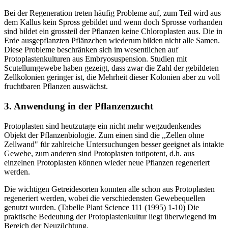
Bei der Regeneration treten häufig Probleme auf, zum Teil wird aus
dem Kallus kein Spross gebildet und wenn doch Sprosse vorhanden
sind bildet ein grossteil der Pflanzen keine Chloroplasten aus. Die in
Erde ausgepflanzten Pflänzchen wiederum bilden nicht alle Samen.
Diese Probleme beschränken sich im wesentlichen auf
Protoplastenkulturen aus Embryosuspension. Studien mit
Scutellumgewebe haben gezeigt, dass zwar die Zahl der gebildeten
Zellkolonien geringer ist, die Mehrheit dieser Kolonien aber zu voll
fruchtbaren Pflanzen auswächst.
3. Anwendung in der Pflanzenzucht
Protoplasten sind heutzutage ein nicht mehr wegzudenkendes
Objekt der Pflanzenbiologie. Zum einen sind die ,,Zellen ohne
Zellwand" für zahlreiche Untersuchungen besser geeignet als intakte
Gewebe, zum anderen sind Protoplasten totipotent, d.h. aus
einzelnen Protoplasten können wieder neue Pflanzen regeneriert
werden.
Die wichtigen Getreidesorten konnten alle schon aus Protoplasten
regeneriert werden, wobei die verschiedensten Gewebequellen
genutzt wurden. (Tabelle Plant Science 111 (1995) 1-10) Die
praktische Bedeutung der Protoplastenkultur liegt überwiegend im
Bereich der Neuzüchtung.