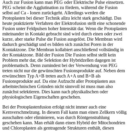
Auch zur Fusion kann man PEG oder Elektrische Pulse einsetzen.
PEG scheint die Agglutination zu fördern, während die Fusion
selbst auf Ca - Ionen zurückgeht. Allerdings werden die
Protoplasten bei dieser Technik allzu leicht stark geschädigt. Das
heute praktizierte Verfahren der Elektrofusion stellt eine schonende
Fusion unter Feldpulsen hoher Intensität dar. Wenn die Protoplasten
miteinander in Kontakt gebracht sind wird durch einen oder zwei
kurze, aber starke Pulse die Fusion ausgelöst. Die Membran wird
dadurch geschädigt und es bilden sich zunächst Poren in der
Kontaktzone. Die Membran kollabiert anschließend vollständig in
der Kontaktzone. Bild der Fusion Die Fusion selbst stellt kein
Problem mehr dar, die Selektion der Hybridzellen dagegen ist
problematisch. Denn zumindest bei der Verwendung von PEG
treten nicht nur die gewünschten Fusionsprodukte auf. Neben dem
erwünschten Typ A+B treten auch A+A und B+B als
Fusionsprodukte auf. Da eine Aufzucht aller Protoplasten aus
arbeitstechnischen Gründen nicht sinnvoll ist muss man also
zunächst selektieren. Dies kann nach physikalischen oder
physiologischen Eigenschaften geschehen.
Bei der Protoplastenfusion erfolgt nicht immer auch eine
Kernverschmelzung. In diesem Fall kann man einen Zellkern völlig
ausschalten oder eliminieren, was durch Röntgenstrahlung
geschehen kann. Man erhält dann einen Hybrid der Mitochondrien
und Chloroplasten als gentragende Strukturen enthält, diesen