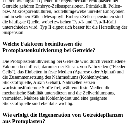
Zu den wichtigsten Quellen für regenerierbare Protoplasten bei
Getreide gehören Embryo-Zellsuspensionen, Primärkalli, Pollen-
bzw. Mikrosporenkulturen, Scutellumgewebe unreifer Embryonen
und in seltenen Fällen Mesophyll. Embryo-Zellsuspensionen sind
die häufigste Quelle, wobei zwischen Typ-I- und Typ-II-Kalli
unterschieden wird. Typ II eignet sich besser für die Herstellung der
Suspension.
Welche Faktoren beeinflussen die
Protoplastenkultivierung bei Getreide?
Die Protoplastenkultivierung bei Getreide wird durch verschiedene
Faktoren beeinflusst, darunter der Einsatz von Nährzellen ("Feeder
Cells"), das Einbetten in feste Medien (Agarose oder Alginat) und
die Zusammensetzung des Nährmediums (Kohlenhydrate,
Stickstoffquelle, Auxin-Gehalt). Nährzellen setzen
wachstumsfördernde Stoffe frei, während feste Medien die
mechanische Stabilität unterstützen und die Zellverklumpung
vermeiden. Maltose als Kohlenhydrat und eine geeignete
Stickstoffquelle sind ebenfalls wichtig.
Wie erfolgt die Regeneration von Getreidepflanzen
aus Protoplasten?