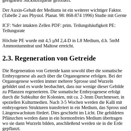
geeigneten Stickstoffquelle gefördert.
Der Auxin-Gehalt der Mediums ist ein weiterer wichtiger Faktor.
(Tabelle 2 aus Physiol. Planat. 98: 868-874 1996) Studie mit Gerste
ICF: %der intakten Zellen PDF: prim. Teilungshäufigkeit PE:
Teilungsrate
Höchste PE wurde mit 4,5 µM 2,4-D in L8 Medium, d.h. 5mM
Ammoniumnitrat und Maltose erreicht.
2.3. Regeneration von Getreide
Die Regeneration von Getreide kann sowohl über die somatische
Embryogenese als auch über die Organogenese erfolgen. Bei der
Organogenese werden immer mehrere Sprosse und Wurzeln
gebildet und es wurde beobachtet, dass nur wenige dieser Gebilde
zu Pflanzen regenerieren. Die somatische Embryogenese erfolgt
durch die Subkultur der Kolonien, mit ca. 2-3mm Durchmesser, in
speziellen Kulturmedien. Nach 3-5 Wochen werden die Kalli mit
embryogenen Strukturen transferiert in ein Medium, das Spross und
Längenwachstum fördert. Dies geschieht im Licht. Die gebildeten
Pflänzchen werden dann in ein hormonfreies Medium übertragen
wo sie dann Wurzeln bilden, anschließend werden sie in die Erde
gepflanzt.