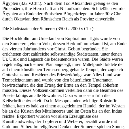
Ägypten (322 v.Chr.). Nach dem Tod Alexanders gelang es den
Ptolemäern, ihre Herrschaft am Nil aufzurichten. Schließlich wurde
Ägypten am Ende der römischen Bürgerkriege im Jahre 30 v.Chr.
durch Oktavian dem Römischen Reich als Provinz einverleibt.
Die Stadtstaaten der Sumerer (3500 - 2000 v.Chr.):
Die Hochkultur am Unterlauf von Euphrat und Tigris wurde von
den Sumerern, einem Volk, dessen Herkunft unbekannt ist, am Ende
des vierten Jahrhunderts vor Christi Geburt begründet. Sie
errichteten dort zahlreiche selbstständige Stadtstaaten, unter denen
Ur, Uruk und Lagasch die bedeutendsten waren. Die Städte waren
regelmäßig nach einem Plan angelegt; ihren Mittelpunkt bildete der
auf einem künstlichen Terrassenberg gebaute Tempel, der zugleich
Gotteshaus und Residenz des Priesterkönigs war. Alles Land war
Tempeleigentum und wurde von den bäuerlichen Untertanen
bewirtschaftet, die den Ertrag der Ernte an den Tempel abliefern
mussten. Dieses Volkseinkommen verteilten dann die Beamten des
Priesterkönigs an alle Bewohner. Dazu wurde sehr früh die
Keilschrift entwickelt. Da in Mesopotamien wichtige Rohstoffe
fehlten, kam es bald zu einem ausgedehnten Handel, der im Westen
bis an die Küsten des Mittelmeeres und im Osten bis an den Indus
reichte. Exportiert wurden vor allem Erzeugnisse des
Kunsthandwerks, der Töpferei und Weberei; bezahlt wurde mit
Gold und Silber. Im religiösen Denken der Sumerer spielten Sonne,