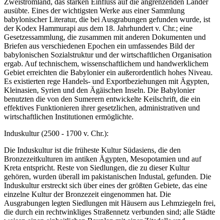
Zweistromland, das starken Einfluss auf die angrenzenden Länder
ausübte. Eines der wichtigsten Werke aus einer Sammlung
babylonischer Literatur, die bei Ausgrabungen gefunden wurde, ist
der Kodex Hammurapi aus dem 18. Jahrhundert v. Chr.; eine
Gesetzessammlung, die zusammen mit anderen Dokumenten und
Briefen aus verschiedenen Epochen ein umfassendes Bild der
babylonischen Sozialstruktur und der wirtschaftlichen Organisation
ergab. Auf technischem, wissenschaftlichem und handwerklichem
Gebiet erreichten die Babylonier ein außerordentlich hohes Niveau.
Es existierten rege Handels- und Exportbeziehungen mit Ägypten,
Kleinasien, Syrien und den Ägäischen Inseln. Die Babylonier
benutzten die von den Sumerern entwickelte Keilschrift, die ein
effektives Funktionieren ihrer gesetzlichen, administrativen und
wirtschaftlichen Institutionen ermöglichte.
Induskultur (2500 - 1700 v. Chr.):
Die Induskultur ist die früheste Kultur Südasiens, die den
Bronzezeitkulturen im antiken Ägypten, Mesopotamien und auf
Kreta entspricht. Reste von Siedlungen, die zu dieser Kultur
gehören, wurden überall im pakistanischen Industal, gefunden. Die
Induskultur erstreckt sich über eines der größten Gebiete, das eine
einzelne Kultur der Bronzezeit eingenommen hat. Die
Ausgrabungen legten Siedlungen mit Häusern aus Lehmziegeln frei,
die durch ein rechtwinkliges Straßennetz verbunden sind; alle Städte