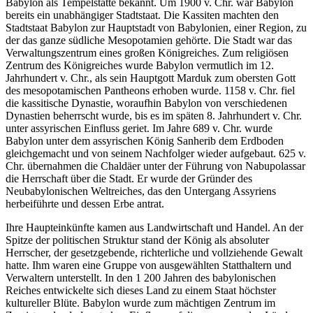
Babylon als Tempelstätte bekannt. Um 1900 v. Chr. war Babylon
bereits ein unabhängiger Stadtstaat. Die Kassiten machten den
Stadtstaat Babylon zur Hauptstadt von Babylonien, einer Region, zu
der das ganze südliche Mesopotamien gehörte. Die Stadt war das
Verwaltungszentrum eines großen Königreiches. Zum religiösen
Zentrum des Königreiches wurde Babylon vermutlich im 12.
Jahrhundert v. Chr., als sein Hauptgott Marduk zum obersten Gott
des mesopotamischen Pantheons erhoben wurde. 1158 v. Chr. fiel
die kassitische Dynastie, woraufhin Babylon von verschiedenen
Dynastien beherrscht wurde, bis es im späten 8. Jahrhundert v. Chr.
unter assyrischen Einfluss geriet. Im Jahre 689 v. Chr. wurde
Babylon unter dem assyrischen König Sanherib dem Erdboden
gleichgemacht und von seinem Nachfolger wieder aufgebaut. 625 v.
Chr. übernahmen die Chaldäer unter der Führung von Nabupolassar
die Herrschaft über die Stadt. Er wurde der Gründer des
Neubabylonischen Weltreiches, das den Untergang Assyriens
herbeiführte und dessen Erbe antrat.
Ihre Haupteinkünfte kamen aus Landwirtschaft und Handel. An der
Spitze der politischen Struktur stand der König als absoluter
Herrscher, der gesetzgebende, richterliche und vollziehende Gewalt
hatte. Ihm waren eine Gruppe von ausgewählten Statthaltern und
Verwaltern unterstellt. In den 1 200 Jahren des babylonischen
Reiches entwickelte sich dieses Land zu einem Staat höchster
kultureller Blüte. Babylon wurde zum mächtigen Zentrum im