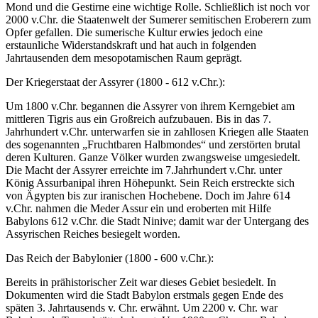
Mond und die Gestirne eine wichtige Rolle. Schließlich ist noch vor
2000 v.Chr. die Staatenwelt der Sumerer semitischen Eroberern zum
Opfer gefallen. Die sumerische Kultur erwies jedoch eine
erstaunliche Widerstandskraft und hat auch in folgenden
Jahrtausenden dem mesopotamischen Raum geprägt.
Der Kriegerstaat der Assyrer (1800 - 612 v.Chr.):
Um 1800 v.Chr. begannen die Assyrer von ihrem Kerngebiet am
mittleren Tigris aus ein Großreich aufzubauen. Bis in das 7.
Jahrhundert v.Chr. unterwarfen sie in zahllosen Kriegen alle Staaten
des sogenannten „Fruchtbaren Halbmondes“ und zerstörten brutal
deren Kulturen. Ganze Völker wurden zwangsweise umgesiedelt.
Die Macht der Assyrer erreichte im 7.Jahrhundert v.Chr. unter
König Assurbanipal ihren Höhepunkt. Sein Reich erstreckte sich
von Ägypten bis zur iranischen Hochebene. Doch im Jahre 614
v.Chr. nahmen die Meder Assur ein und eroberten mit Hilfe
Babylons 612 v.Chr. die Stadt Ninive; damit war der Untergang des
Assyrischen Reiches besiegelt worden.
Das Reich der Babylonier (1800 - 600 v.Chr.):
Bereits in prähistorischer Zeit war dieses Gebiet besiedelt. In
Dokumenten wird die Stadt Babylon erstmals gegen Ende des
späten 3. Jahrtausends v. Chr. erwähnt. Um 2200 v. Chr. war