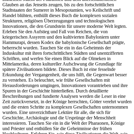
Glauben an das Jenseits zeugen, bis zu den fortschrittlichen
Stadtstaaten der Sumerer in Mesopotamien, wo Keilschrift und
Handel blühten, enthüllt dieses Buch die komplexen sozialen
Strukturen, religiösen Überzeugungen und technologischen
Innovationen, die den Grundstein für unsere moderne Welt legten.
Erleben Sie den Aufstieg und Fall von Reichen, die von
kriegerischen Assyrern und den kultivierten Babyloniern unter
Hammurapi, dessen Kodex die babylonische Gesellschaft prägte,
beherrscht wurden. Tauchen Sie ein in das Geheimnis der
Induskultur mit ihren fortschrittlichen Städten und unentzifferten
Schriften, und werfen Sie einen Blick auf die Olmeken in
Mittelamerika, deren kultureller Aufschwung die Grundlage für
spätere Zivilisationen bildete. Dieses Buch ist eine fesselnde
Erkundung der Vergangenheit, die uns hilft, die Gegenwart besser
zu verstehen. Es beleuchtet, wie frühe Gesellschaften mit
Herausforderungen umgingen, Innovationen vorantrieben und ihre
Spuren in der Geschichte hinterließen. Durch detaillierte
Beschreibungen und fundierte Analysen werden die Leser in eine
Zeit zurückversetzt, in der Könige herrschten, Götter verehrt wurden
und die ersten Schritte zu komplexen Gesellschaften unternommen
wurden. Eine unverzichtbare Lektüre für alle, die sich für
Geschichte, Archäologie und die Ursprünge der Menschheit
interessieren. Tauchen Sie ein in die Welt der Pharaonen, Könige
und Priester und enthüllen Sie die Geheimnisse der frühen
Hochkulturen. Erfahren Sie, wie diese Zivilisationen die Welt, wie