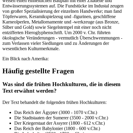
weisen einen einheitlichen Bauplan mit einer Zitadelle und
Entwässerungssystemen auf. Die Fundstücke im Industal zeugen
von großer Spezialisierung der einzelnen Handwerke; man fand
Töpferwaren, Keramikspielzeug und -figurinen, geschliffene
Karneolperlen, Metallornamente und -werkzeuge (aus Bronze,
Silber und Gold) sowie Siegelstempel mit einer noch nicht
entzifferten Hieroglyphenschrift. Um 2000 v. Chr. führten
ökologische Veränderungen - vermutlich Überschwemmungen -
zum Verlassen vieler Siedlungen und zu Änderungen der
wesentlichen Kulturmerkmale.
Ein Blick nach Amerika:
Häufig gestellte Fragen
Was sind die frühen Hochkulturen, die in diesem
Text erwähnt werden?
Der Text behandelt die folgenden frühen Hochkulturen:
Das Reich der Ägypter (3000 - 1070 v.Chr.)
Die Stadtstaaten der Sumerer (3500 - 2000 v.Chr.)
Der Kriegerstaat der Assyrer (1800 - 612 v.Chr.)
Das Reich der Babylonier (1800 - 600 v.Chr.)