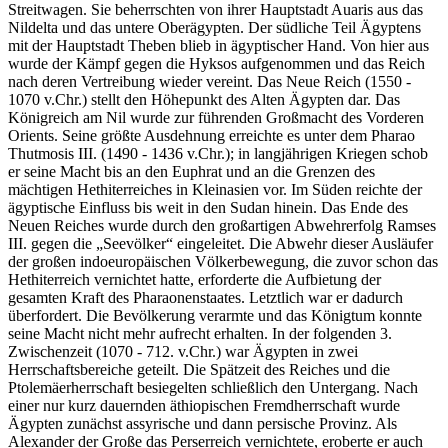
Streitwagen. Sie beherrschten von ihrer Hauptstadt Auaris aus das
Nildelta und das untere Oberägypten. Der südliche Teil Ägyptens
mit der Hauptstadt Theben blieb in ägyptischer Hand. Von hier aus
wurde der Kämpf gegen die Hyksos aufgenommen und das Reich
nach deren Vertreibung wieder vereint. Das Neue Reich (1550 -
1070 v.Chr.) stellt den Höhepunkt des Alten Ägypten dar. Das
Königreich am Nil wurde zur führenden Großmacht des Vorderen
Orients. Seine größte Ausdehnung erreichte es unter dem Pharao
Thutmosis III. (1490 - 1436 v.Chr.); in langjährigen Kriegen schob
er seine Macht bis an den Euphrat und an die Grenzen des
mächtigen Hethiterreiches in Kleinasien vor. Im Süden reichte der
ägyptische Einfluss bis weit in den Sudan hinein. Das Ende des
Neuen Reiches wurde durch den großartigen Abwehrerfolg Ramses
III. gegen die „Seevölker“ eingeleitet. Die Abwehr dieser Ausläufer
der großen indoeuropäischen Völkerbewegung, die zuvor schon das
Hethiterreich vernichtet hatte, erforderte die Aufbietung der
gesamten Kraft des Pharaonenstaates. Letztlich war er dadurch
überfordert. Die Bevölkerung verarmte und das Königtum konnte
seine Macht nicht mehr aufrecht erhalten. In der folgenden 3.
Zwischenzeit (1070 - 712. v.Chr.) war Ägypten in zwei
Herrschaftsbereiche geteilt. Die Spätzeit des Reiches und die
Ptolemäerherrschaft besiegelten schließlich den Untergang. Nach
einer nur kurz dauernden äthiopischen Fremdherrschaft wurde
Ägypten zunächst assyrische und dann persische Provinz. Als
Alexander der Große das Perserreich vernichtete, eroberte er auch