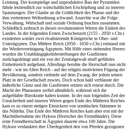
Leistung. Der kostspielige und unproduktive Bau der Pyramiden
führte letztendlich zur wirtschaftlichen Erschöpfung und zu inneren
Spannungen. Der Glaube an die Göttlichkeit des Pharao und der
ihm vertretenen Weltordnung schwand. Anarchie war die Folge.
Verwaltung, Wirtschaft und soziale Ordnung brachen zusammen.
Schließlich zerbrach in diesen revolutionären Wirren die Einheit des
Landes. In der folgenden Ersten Zwischenzeit (2155 - 2050 v.Chr.)
existierten wieder zwei rivalisierende Königreiche in Ober- und
Unterägypten. Das Mittlere Reich (2050 - 1650 v.Chr.) entstand mit
der Wiedervereinigung Ägyptens. Mit Hilfe eines stehenden Heeres
wurden die Unabhängigkeitsbestrebungen der Gaufürsten
zurückgedrängt und ein von der Zentralgewalt straff geführtes
Einheitsreich aufgebaut. Allerdings beruhte die Herrschaft nun nicht
mehr - wie im Alten Reich - auf der religiös motivierten Fügung der
Bevölkerung, sondern vielmehr auf dem Zwang, der jedem seinen
Platz in der Gesellschaft zuwies. Doch schon bald verblasste der
äußerliche Glanz und die Gaufürsten setzten sich erneut durch. Die
Macht der Pharaonen zerfiel allmählich, während sich die
aufgeblähte Bürokratie halten konnte. In der nun folgenden Zeit der
Unsicherheit und inneren Wirren gegen Ende des Mittleren Reiches
kam es zu einem stetigen Einsickern von semitischen Stämmen in
das Nildelta. Das Ende des Mittleren Reiches kam aber erst mit der
Machtübernahme der Hyksos (Herrscher der Fremdländer). Diese
erste Fremdherrschaft in Ägypten dauerte etwa 100 Jahre. Die
Hyksos verdankten ihre Überlegenheit den von Pferden gezogenen