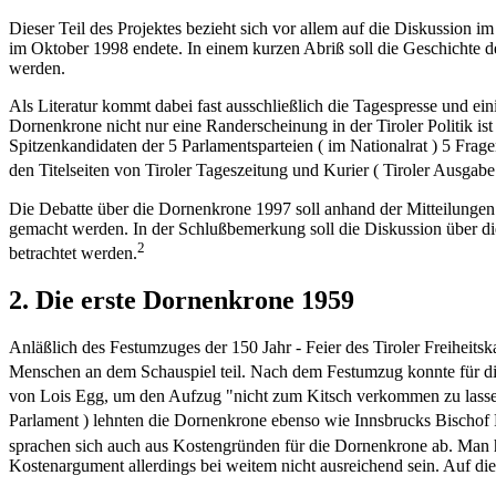
Dieser Teil des Projektes bezieht sich vor allem auf die Diskussion 
im Oktober 1998 endete. In einem kurzen Abriß soll die Geschichte 
werden.
Als Literatur kommt dabei fast ausschließlich die Tagespresse und ein
Dornenkrone nicht nur eine Randerscheinung in der Tiroler Politik 
Spitzenkandidaten der 5 Parlamentsparteien ( im Nationalrat ) 5 Frag
den Titelseiten von Tiroler Tageszeitung und Kurier ( Tiroler Ausgabe
Die Debatte über die Dornenkrone 1997 soll anhand der Mitteilungen 
gemacht werden. In der Schlußbemerkung soll die Diskussion über die
2
betrachtet werden.
2. Die erste Dornenkrone 1959
Anläßlich des Festumzuges der 150 Jahr - Feier des Tiroler Freihei
Menschen an dem Schauspiel teil. Nach dem Festumzug konnte für dies
von Lois Egg, um den Aufzug "nicht zum Kitsch verkommen zu lass
Parlament ) lehnten die Dornenkrone ebenso wie Innsbrucks Bischof P
sprachen sich auch aus Kostengründen für die Dornenkrone ab. Man 
Kostenargument allerdings bei weitem nicht ausreichend sein. Auf die