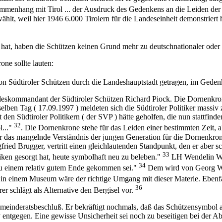
sammenhang mit Tirol ... der Ausdruck des Gedenkens an die Leiden de
hlt, weil hier 1946 6.000 Tirolern für die Landeseinheit demonstrier
rt hat, haben die Schützen keinen Grund mehr zu deutschnationaler oder
one sollte lauten:
 Südtiroler Schützen durch die Landeshauptstadt getragen, im Gedenk
ndeskommandant der Südtiroler Schützen Richard Piock. Die Dornenkro
lben Tag ( 17.09.1997 ) meldeten sich die Südtiroler Politiker massiv 
en Südtiroler Politikern ( der SVP ) hätte geholfen, die nun stattfind
32
l..."
. Die Dornenkrone stehe für das Leiden einer bestimmten Zeit, a
 er das mangelnde Verständnis der jungen Generation für die Dornenkr
ried Brugger, vertritt einen gleichlautenden Standpunkt, den er aber s
33
miken gesorgt hat, heute symbolhaft neu zu beleben."
LH Wendelin Wei
34
zu einem relativ gutem Ende gekommen sei."
Dem wird von Georg Wil
g in einem Museum wäre der richtige Umgang mit dieser Materie. Ebenfa
36
r schlägt als Alternative den Bergisel vor.
meinderatsbeschluß. Er bekräftigt nochmals, daß das Schützensymbol an 
v entgegen. Eine gewisse Unsicherheit sei noch zu beseitigen bei der A