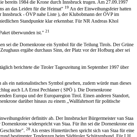
ie bereits 1984 die Krone durch Innsbruck trugen. Am 27.09.1997
19
ens an das Leiden für die Heimat"
An der Einweihungsfeier hatten
ür Innsbruck - ÖVP nahe Liste ), der Klubobmann der ÖVP im
chiedlichen Standpunkte klar erkennbar. Für NR Andreas Khol
21
 Paket überwunden ist."
en sei die Dornenkrone ein Symbol für die Teilung Tirols. Der Grüne
r Zeughaus ergäbe durchaus Sinn, der Platz vor der Hofburg aber sei
äglich berichtete die Tiroler Tageszeitung im September 1997 über
 als ein nationalistisches Symbol gesehen, zudem würde man dieses
e schlug auch LA Ernst Pechlaner ( SPÖ ). Die Dornenkrone
enden Europa und der Europaregion Tirol. Einen anderen Standort,
nenkrone darüber hinaus zu einem ,,Wallfahrtsort für politische
weihungsfeier definitiv ab. Der Innsbrucker Bürgermeister van Staa
r Dornenkrone widerspricht van Staa. Für ihn sei die Dornenkrone ein
28
r Geschichte".
Als erstes Hintertürchen spricht sich van Staa für eine
aufgrund bestimmter Tendenzen beim Südtiroler Schützenbund. Für LH