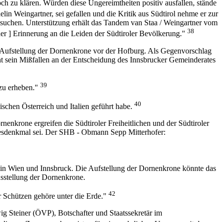
ch zu klären. Würden diese Ungereimtheiten positiv ausfallen, stände
in Weingartner, sei gefallen und die Kritik aus Südtirol nehme er zur
zusuchen. Unterstützung erhält das Tandem van Staa / Weingartner vom
38
der ] Erinnerung an die Leiden der Südtiroler Bevölkerung."
Aufstellung der Dornenkrone vor der Hofburg. Als Gegenvorschlag
ht sein Mißfallen an der Entscheidung des Innsbrucker Gemeinderates
39
 zu erheben."
40
ischen Österreich und Italien geführt habe.
enkrone ergreifen die Südtiroler Freiheitlichen und der Südtiroler
esdenkmal sei. Der SHB - Obmann Sepp Mitterhofer:
ng in Wien und Innsbruck. Die Aufstellung der Dornenkrone könnte das
Ausstellung der Dornenkrone.
42
r Schützen gehöre unter die Erde."
 Steiner (ÖVP), Botschafter und Staatssekretär im