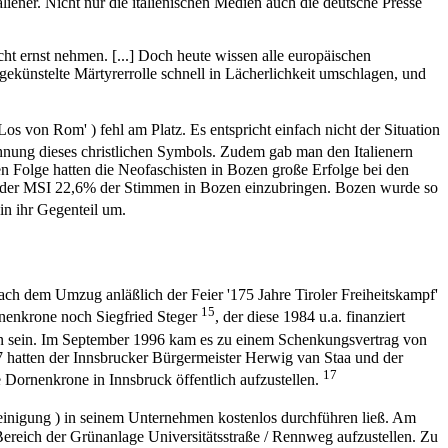
liener. Nicht nur die italienischen Medien auch die deutsche Presse
ht ernst nehmen. [...] Doch heute wissen alle europäischen
gekünstelte Märtyrerrolle schnell in Lächerlichkeit umschlagen, und
s von Rom' ) fehl am Platz. Es entspricht einfach nicht der Situation
nung dieses christlichen Symbols. Zudem gab man den Italienern
 Folge hatten die Neofaschisten in Bozen große Erfolge bei den
ei der MSI 22,6% der Stimmen in Bozen einzubringen. Bozen wurde so
in ihr Gegenteil um.
h dem Umzug anläßlich der Feier '175 Jahre Tiroler Freiheitskampf'
15
rnenkrone noch Siegfried Steger
, der diese 1984 u.a. finanziert
 sein. Im September 1996 kam es zu einem Schenkungsvertrag von
7 hatten der Innsbrucker Bürgermeister Herwig van Staa und der
17
 Dornenkrone in Innsbruck öffentlich aufzustellen.
ereinigung ) in seinem Unternehmen kostenlos durchführen ließ. Am
ereich der Grünanlage Universitätsstraße / Rennweg aufzustellen. Zu