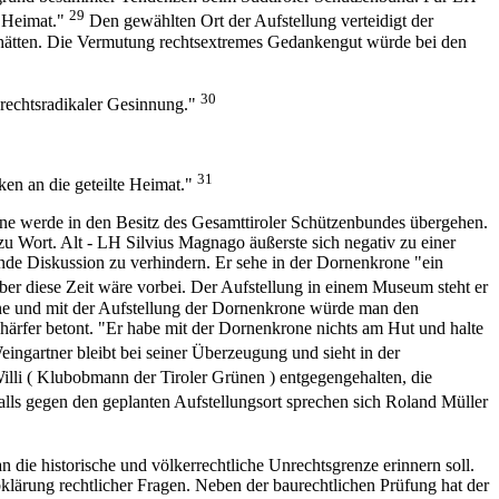
29
r Heimat."
Den gewählten Ort der Aufstellung verteidigt der
t hätten. Die Vermutung rechtsextremes Gedankengut würde bei den
30
 rechtsradikaler Gesinnung."
31
en an die geteilte Heimat."
ne werde in den Besitz des Gesamttiroler Schützenbundes übergehen.
zu Wort. Alt - LH Silvius Magnago äußerste sich negativ zu einer
ende Diskussion zu verhindern. Er sehe in der Dornenkrone "ein
ber diese Zeit wäre vorbei. Der Aufstellung in einem Museum steht er
one und mit der Aufstellung der Dornenkrone würde man den
chärfer betont. "Er habe mit der Dornenkrone nichts am Hut und halte
ngartner bleibt bei seiner Überzeugung und sieht in der
li ( Klubobmann der Tiroler Grünen ) entgegengehalten, die
lls gegen den geplanten Aufstellungsort sprechen sich Roland Müller
die historische und völkerrechtliche Unrechtsgrenze erinnern soll.
bklärung rechtlicher Fragen. Neben der baurechtlichen Prüfung hat der