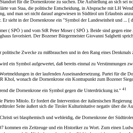
tandort für die Dornenkrone zu suchen. Die Aufstellung an sich sei no
ärte van Staa, die politische Entscheidung, in Absprache mit LH Wendel
llung, und man sei nicht darauf angewiesen in Südtirol um Erlaubnis an
. Er sieht in der Dornenkrone ein "Symbol der Landeseinheit und ... [ 
er ( SPÖ ) und vom StR Peter Moser ( SPÖ ). Beide sind gegen eine 
haus favorisiert. Der Bozener Bürgermeister Giovanni Salghetti spric
für politische Zwecke zu mißbrauchen und in den Rang eines Denkmals
, wird ein Symbol aufgewertet, daß bereits einmal zu Verstimmungen zw
ortmeldungen in der laufenden Auseinandersetzung. Partei für die Dorn
NR Khol, wonach die Dornenkrone ein Kontrapunkt zum Bozener Sieg
41
rend die Dornenkrone ein Symbol gegen die Unterdrückung ist."
 Pietro Mitolo. Er fordert die Intervention der italienischen Regieru
rdtiroler Seite äußert sich die Tiroler Kulturinitative negativ über die 
 Christi sei blasphemisch und wehleidig, die Dornenkrone der Südtirole
7 kommen ein Zeitzeuge und ein Historiker zu Wort. Zum einen Ludwig