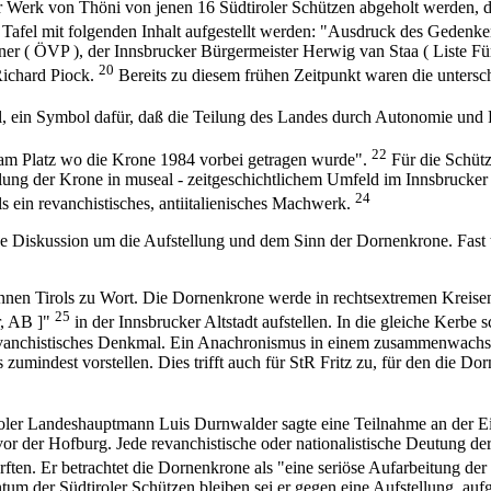
 Werk von Thöni von jenen 16 Südtiroler Schützen abgeholt werden, d
e Tafel mit folgenden Inhalt aufgestellt werden: "Ausdruck des Gedenk
r ( ÖVP ), der Innsbrucker Bürgermeister Herwig van Staa ( Liste F
20
Richard Piock.
Bereits zu diesem frühen Zeitpunkt waren die unters
l, ein Symbol dafür, daß die Teilung des Landes durch Autonomie und
22
"am Platz wo die Krone 1984 vorbei getragen wurde".
Für die Schütz
ellung der Krone in museal - zeitgeschichtlichem Umfeld im Innsbrucke
24
s ein revanchistisches, antiitalienisches Machwerk.
he Diskussion um die Aufstellung und dem Sinn der Dornenkrone. Fast t
nen Tirols zu Wort. Die Dornenkrone werde in rechtsextremen Kreisen
25
r, AB ]"
in der Innsbrucker Altstadt aufstellen. In die gleiche Kerb
 revanchistisches Denkmal. Ein Anachronismus in einem zusammenwachs
umindest vorstellen. Dies trifft auch für StR Fritz zu, für den die Dor
oler Landeshauptmann Luis Durnwalder sagte eine Teilnahme an der Ein
or der Hofburg. Jede revanchistische oder nationalistische Deutung de
ften. Er betrachtet die Dornenkrone als "eine seriöse Aufarbeitung de
ntum der Südtiroler Schützen bleiben sei er gegen eine Aufstellung, 