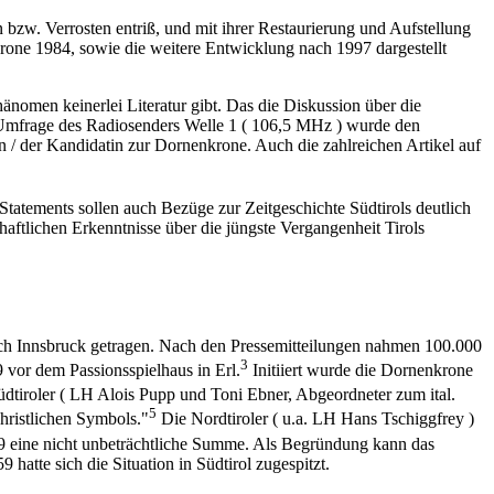
 bzw. Verrosten entriß, und mit ihrer Restaurierung und Aufstellung
rone 1984, sowie die weitere Entwicklung nach 1997 dargestellt
hänomen keinerlei Literatur gibt. Das die Diskussion über die
r Umfrage des Radiosenders Welle 1 ( 106,5 MHz ) wurde den
en / der Kandidatin zur Dornenkrone. Auch die zahlreichen Artikel auf
tatements sollen auch Bezüge zur Zeitgeschichte Südtirols deutlich
aftlichen Erkenntnisse über die jüngste Vergangenheit Tirols
rch Innsbruck getragen. Nach den Pressemitteilungen nahmen 100.000
3
 vor dem Passionsspielhaus in Erl.
Initiiert wurde die Dornenkrone
tiroler ( LH Alois Pupp und Toni Ebner, Abgeordneter zum ital.
5
hristlichen Symbols."
Die Nordtiroler ( u.a. LH Hans Tschiggfrey )
 eine nicht unbeträchtliche Summe. Als Begründung kann das
atte sich die Situation in Südtirol zugespitzt.