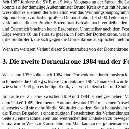
Seit 1957 forderte die SVP, mit Silvius Magnago an der Spitze, die
konnte sie der damalige Außenminister Bruno Kreisky nur mit Mühe ab
wesentliches Element der Eskalation war das Wohnungsbauprogramm d
Sigmundskron zur bisher größten Demonstration ( 35.000 Teilnehmer
verkündete, die der Provinz Bozen praktisch alle noch verbleibenden
und Österreich brachten keine Ergebnisse. Unmittelbar nach dem Fes
Lage weiters Öl ins Feuer zu gießen, in Form der Dornenkrone, war si
( die Südtiroler ), die sich gegen die Dornenkrone aussprachen, ne
Wenn im weiteren Verlauf dieser Seminararbeit von der Dornenkrone d
3. Die zweite Dornenkrone 1984 und der Fe
Wie schon 1959 sollte auch 1984 eine Dornenkrone durch Innsbruck v
schmiedete die 650 kg schwere Dornenkrone 1984. Finanziert wurde 
wie schon 1959 gab es heftige Kritik, v.a. von Italienischer und Süd
Im Laufe der 25 Jahre zwischen 1959 und 1984 ist viel geschehen. 
dem 'Paket' 1969, dem neuen Autonomiestatut 1972 mit seinen Ausw
einerseits weil sie mehr für die Südtiroler aus dem Statut heraushole
die 'Roten Brigaden' ) einem zügigen Fortschreiten der Verhandlungen 
Seite zu einem schnelleren und weitreichenden Einlenken zu bewegen. 
Craxi war in Wien zu Konsultationen. Man kam zu der gemeinsamen A