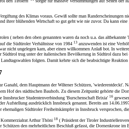
rol den Tirolern'
sorgte für massive Verstimmungen auf Seiten der Ita
 Vergiftung des Klimas voraus. Gewiß sollte man Randerscheinungen nic
d ihrer blühenden Wirtschaft so gut geht wie nie zuvor. Da kann eine 
olen ( neben den oben genannten waren da noch u.a. das altbekannte 'Lo
13
uf die Südtiroler Verhältnisse von 1984
anzuwenden ist eine Verhöh
r nicht ungelegen kam, aber einen willkommen Anlaß bot. In weiteren
üdtirol trug unter der italienischen Bevölkerung in Südtirol dazu b
Landtagswahlen folgten. Damit kehrte sich die beabsichtigte Reaktion 
7
 Ganahl, dem Hauptmann der Wiltener Schützen, 'wiederentdeckt'. Nac
dem Hof des städtischen Bauhofs. Zu diesem Zeitpunkt gehörte die Do
16
nte Innsbrucker Studentenverbindung 'Burschenschaft Brixia'
gewesen
 der Aufstellung ausdrücklich Innsbruck genannt. Bereits am 14.06.199
ehemaligen Südtiroler Freiheitskämpfer in Innsbruck versprochen, die
18
ie Kommerzialrat Arthur Thöni
( Präsident der Tiroler Industriellenv
r Schützen den mehrheitlichen Beschluß gefasst, die Dornenkrone im B