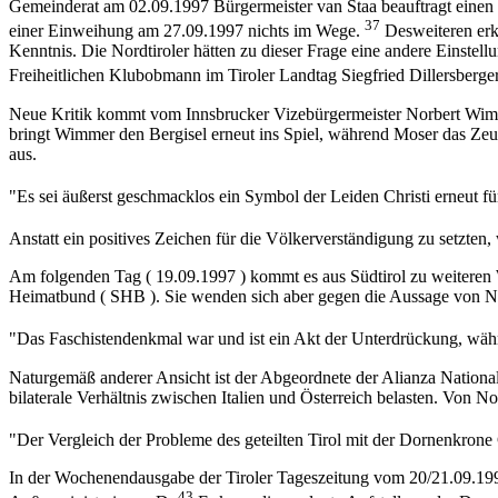
Gemeinderat am 02.09.1997 Bürgermeister van Staa beauftragt einen S
37
einer Einweihung am 27.09.1997 nichts im Wege.
Desweiteren erkl
Kenntnis. Die Nordtiroler hätten zu dieser Frage eine andere Einste
Freiheitlichen Klubobmann im Tiroler Landtag Siegfried Dillersberger
Neue Kritik kommt vom Innsbrucker Vizebürgermeister Norbert Wimm
bringt Wimmer den Bergisel erneut ins Spiel, während Moser das Zeug
aus.
"Es sei äußerst geschmacklos ein Symbol der Leiden Christi erneut 
Anstatt ein positives Zeichen für die Völkerverständigung zu setzten
Am folgenden Tag ( 19.09.1997 ) kommt es aus Südtirol zu weiteren W
Heimatbund ( SHB ). Sie wenden sich aber gegen die Aussage von 
"Das Faschistendenkmal war und ist ein Akt der Unterdrückung, wäh
Naturgemäß anderer Ansicht ist der Abgeordnete der Alianza Nationale
bilaterale Verhältnis zwischen Italien und Österreich belasten. Von No
"Der Vergleich der Probleme des geteilten Tirol mit der Dornenkrone
In der Wochenendausgabe der Tiroler Tageszeitung vom 20/21.09.199
43