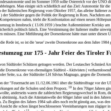
 Landesautonomie und im Sommer 1959 sollte Österreich vor der UNO di
bringen. Man einigte sich schließlich auf das Ziel: Autonomie für di
er Italienischen Regierung vom Oktober 1957, das alleine Italiener 
 ) der Südtiroler gegen die Politik der Regierung in Rom. Nachdem 
 Kompetenzen nahm, triebt die Konfrontation auf einen neuen Höhepunk
tumzug in Innsbruck ( 13.09.1959 ) brachte Außenminister Kreisky am
cherlich politisch falsch. Eine Verstimmung der Italiener mußte unwei
hmen müssen. Eine Mitführung der Dornenkrone hätte man unter diesen
ie Rede ist, so ist die 'neue' zweite Dornenkrone aus dem Jahre 1984 
stumzug zur 175 - Jahr Feier des Tiroler F
on Südtiroler Schützen getragen werden. Der Leutascher Schmied Arno
die Dornenkrone von ehemaligen Südtirol - Aktivisten ( verharmlosen
tiroler Seite, u.a. der Südtiroler LH Silvius Magnago, gegen die Dorne
Von der "Feuernacht am 11./12.06.1961 über die Südtirolfrage vor de
10
irkungen auf die Schulen und dem Proporz.
In den 70iger Jahren gi
n wollte, anderseits waren die zahlreichen Regierungswechsel in Rom, di
abtrünnig. Auch die Attentatswelle der 60iger Jahre und in den Jahren 1
Zu Beginn des Jahres 1984 sah alles noch recht günstig aus, was den F
nsicht die schon längst beschlossenen Vereinbarungen nun zügiger i
11