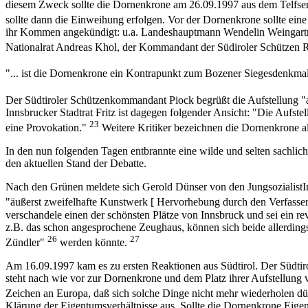
diesem Zweck sollte die Dornenkrone am 26.09.1997 aus dem Telfser
sollte dann die Einweihung erfolgen. Vor der Dornenkrone sollte ein
ihr Kommen angekündigt: u.a. Landeshauptmann Wendelin Weingartne
Nationalrat Andreas Khol, der Kommandant der Südiroler Schützen 
"... ist die Dornenkrone ein Kontrapunkt zum Bozener Siegesdenkma
Der Südtiroler Schützenkommandant Piock begrüßt die Aufstellung 
Innsbrucker Stadtrat Fritz ist dagegen folgender Ansicht: "Die Aufst
23
eine Provokation."
Weitere Kritiker bezeichnen die Dornenkrone al
In den nun folgenden Tagen entbrannte eine wilde und selten sachlic
den aktuellen Stand der Debatte.
Nach den Grünen meldete sich Gerold Dünser von den JungsozialistIn
"äußerst zweifelhafte Kunstwerk [ Hervorhebung durch den Verfasse
verschandele einen der schönsten Plätze von Innsbruck und sei ein
z.B. das schon angesprochene Zeughaus, können sich beide allerdings z
26
27
Zündler"
werden könnte.
Am 16.09.1997 kam es zu ersten Reaktionen aus Südtirol. Der Südtir
steht nach wie vor zur Dornenkrone und dem Platz ihrer Aufstellung v
Zeichen an Europa, daß sich solche Dinge nicht mehr wiederholen dür
Klärung der Eigentumsverhältnisse aus. Sollte die Dornenkrone Eige