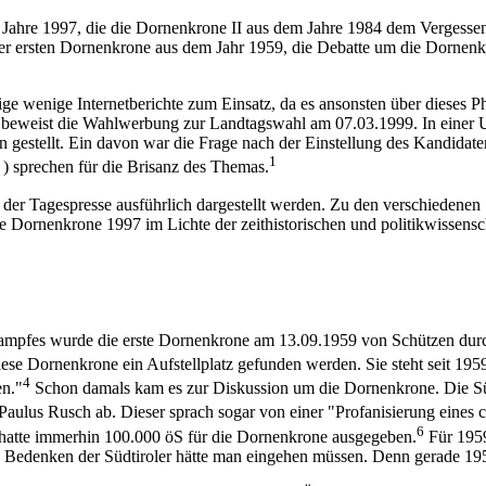
im Jahre 1997, die die Dornenkrone II aus dem Jahre 1984 dem Vergessen
der ersten Dornenkrone aus dem Jahr 1959, die Debatte um die Dornenk
ige wenige Internetberichte zum Einsatz, da es ansonsten über dieses P
ist beweist die Wahlwerbung zur Landtagswahl am 07.03.1999. In eine
en gestellt. Ein davon war die Frage nach der Einstellung des Kandidat
1
 ) sprechen für die Brisanz des Themas.
der Tagespresse ausführlich dargestellt werden. Zu den verschiedenen S
 Dornenkrone 1997 im Lichte der zeithistorischen und politikwissensch
tskampfes wurde die erste Dornenkrone am 13.09.1959 von Schützen du
e Dornenkrone ein Aufstellplatz gefunden werden. Sie steht seit 1959
4
en."
Schon damals kam es zur Diskussion um die Dornenkrone. Die Süd
aulus Rusch ab. Dieser sprach sogar von einer "Profanisierung eines c
6
hatte immerhin 100.000 öS für die Dornenkrone ausgegeben.
Für 1959
 Bedenken der Südtiroler hätte man eingehen müssen. Denn gerade 1959 h