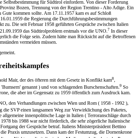
e Selbstbestimmung für Südtirol einfordern. Von dieser Forderung
e Provinz Bozen, Trennung von der Region Trentino - Alto Adige. Ein
zu Gute kommen sollte. Am 17.11.1957 kam es auf Schloß
am 16.01.1959 die Regierung die Durchführungsbestimmungen
t zu. Die seit Februar 1958 geführten Gespräche zwischen Italien
7
 21.09.1959 das Südtirolproblem erstmals vor die UNO.
In dieser
gerlich die Folge sein. Zudem hätte man Rücksicht auf die Betroffenen
 Umständen vermeiden müssen.
gemeint.
reiheitskampfes
8
ld Mair, der des öfteren mit dem Gesetz in Konflikt kam
,
9
d 'Bumsern' genannt ) und von schlagenden Burschenschaften.
So
nkrone, die aber im Gegensatz zu 1959 öffentlich zum Ausdruck kam.
r UNO, den Verhandlungen zwischen Wien und Rom ( 1958 - 1992 ),
ng die SVP einen langsamen Weg zur Verwirklichung des Paketes,
e allgemeine innenpolitische Lage in Italien ( Terroranschläge durch
978 bis 1988 war nicht förderlich, die sehr zögerliche Italienische
ortgang der Gespräche betraf. Italiens Ministerpräsident Bettino
n die Praxis umzusetzen. Dann kam der Festumzug, die Dornenkrone