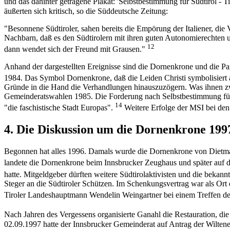
und das dahinter getragene Plakat: 'Selbstbestimmung für Südtirol - Ti
äußerten sich kritisch, so die Süddeutsche Zeitung:
"Besonnene Südtiroler, sahen bereits die Empörung der Italiener, die
Nachbarn, daß es den Südtirolern mit ihren guten Autonomierechten un
12
dann wendet sich der Freund mit Grausen."
Anhand der dargestellten Ereignisse sind die Dornenkrone und die Par
1984. Das Symbol Dornenkrone, daß die Leiden Christi symbolisiert a
Gründe in die Hand die Verhandlungen hinauszuzögern. Was ihnen zwa
Gemeinderatswahlen 1985. Die Forderung nach Selbstbestimmung für S
14
"die faschistische Stadt Europas".
Weitere Erfolge der MSI bei den 
4. Die Diskussion um die Dornenkrone 199
Begonnen hat alles 1996. Damals wurde die Dornenkrone von Dietmar
landete die Dornenkrone beim Innsbrucker Zeughaus und später auf 
hatte. Mitgeldgeber dürften weitere Südtirolaktivisten und die bekan
Steger an die Südtiroler Schützen. Im Schenkungsvertrag war als Ort
Tiroler Landeshauptmann Wendelin Weingartner bei einem Treffen der 
Nach Jahren des Vergessens organisierte Ganahl die Restauration, d
02.09.1997 hatte der Innsbrucker Gemeinderat auf Antrag der Wiltene