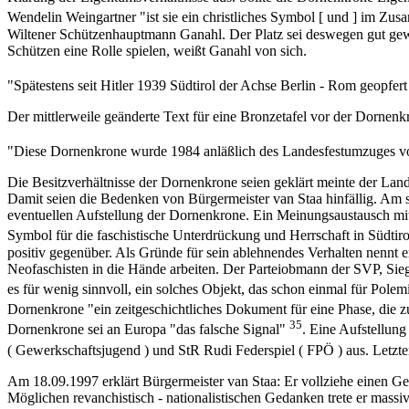
Wendelin Weingartner "ist sie ein christliches Symbol [ und ] im Zu
Wiltener Schützenhauptmann Ganahl. Der Platz sei deswegen gut gewä
Schützen eine Rolle spielen, weißt Ganahl von sich.
"Spätestens seit Hitler 1939 Südtirol der Achse Berlin - Rom geopfe
Der mittlerweile geänderte Text für eine Bronzetafel vor der Dornenkr
"Diese Dornenkrone wurde 1984 anläßlich des Landesfestumzuges von
Die Besitzverhältnisse der Dornenkrone seien geklärt meinte der La
Damit seien die Bedenken von Bürgermeister van Staa hinfällig. Am se
eventuellen Aufstellung der Dornenkrone. Ein Meinungsaustausch mit d
Symbol für die faschistische Unterdrückung und Herrschaft in Südtiro
positiv gegenüber. Als Gründe für sein ablehnendes Verhalten nennt
Neofaschisten in die Hände arbeiten. Der Parteiobmann der SVP, Siegf
es für wenig sinnvoll, ein solches Objekt, das schon einmal für Pole
Dornenkrone "ein zeitgeschichtliches Dokument für eine Phase, die 
35
Dornenkrone sei an Europa "das falsche Signal"
. Eine Aufstellun
( Gewerkschaftsjugend ) und StR Rudi Federspiel ( FPÖ ) aus. Letztere
Am 18.09.1997 erklärt Bürgermeister van Staa: Er vollziehe einen Ge
Möglichen revanchistisch - nationalistischen Gedanken trete er massi