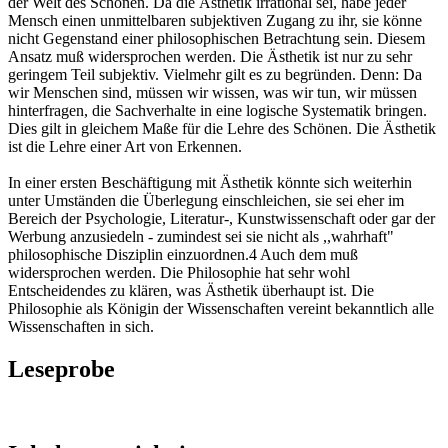
der Welt des Schönen. Da die Ästhetik irrational sei, habe jeder
Mensch einen unmittelbaren subjektiven Zugang zu ihr, sie könne
nicht Gegenstand einer philosophischen Betrachtung sein. Diesem
Ansatz muß widersprochen werden. Die Ästhetik ist nur zu sehr
geringem Teil subjektiv. Vielmehr gilt es zu begründen. Denn: Da
wir Menschen sind, müssen wir wissen, was wir tun, wir müssen
hinterfragen, die Sachverhalte in eine logische Systematik bringen.
Dies gilt in gleichem Maße für die Lehre des Schönen. Die Ästhetik
ist die Lehre einer Art von Erkennen.
In einer ersten Beschäftigung mit Ästhetik könnte sich weiterhin
unter Umständen die Überlegung einschleichen, sie sei eher im
Bereich der Psychologie, Literatur-, Kunstwissenschaft oder gar der
Werbung anzusiedeln - zumindest sei sie nicht als ,,wahrhaft"
philosophische Disziplin einzuordnen.4 Auch dem muß
widersprochen werden. Die Philosophie hat sehr wohl
Entscheidendes zu klären, was Ästhetik überhaupt ist. Die
Philosophie als Königin der Wissenschaften vereint bekanntlich alle
Wissenschaften in sich.
Leseprobe