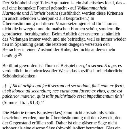
Der Schönheitsbegriff des Aquinaten ist ein ästhetisches Ideal, das -
auf eine kompakte Formel gebracht - auf
Vollkommenheit
,
Harmonie
und
Klarheit
beruht (ausführlich werden diese Kriterien
im anschließenden Unterpunkt 3.3 besprochen.) In
Übereinstimmung mit diesen Voraussetzungen sind für Thomas
nicht die bewegten und dramatischen Formen schön, sondern die
geordneten, beruhigenden. Beim Anblick der ersteren ist nämlich
das Verlangen immer wach und nie befriedigt, weil es immer wieder
neu in Spannung gerät; die letzteren dagegen versetzen den
Betrachter in einen Zustand der Ruhe, der nichts anderes mehr
26
benötigt.
Berühmt geworden ist Thomas' Beispiel der
gl ä sernen S ä ge
, es
verdeutlicht in eindrucksvoller Weise das spezifisch mittelalterliche
Schönheitsdenken:
,,[...] Sicut artifex qui facit serram ad secandum, facit eam ex ferro,
ut sit idonea ad secandum; nec curat eam facere ex vitro, quae est
pulchrior materia, quia talis pulchritudo esset impedimentum finis
"
27
(Summa Th. I, 91,3).
Die Materie (eines Kunstwerkes) kann nicht abstrakt als schön
bezeichnet werden, nur in Übereinstimmung mit dem Zweck, den
der Gegenstand erfüllen soll. Daher ist eine gläserne Säge nicht
schöner als eine eiserne Säge (obwohl isoliert betrachtet, Glas ein