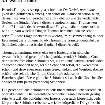
3.1 Was ist schön?
Pseudo-Dionysius Areopagita schreibt in
De Divinis nominibus
(Von den göttlichen Namen), daß selbst die Dämonen schön seien,
da auch sie von Gott geschaffen sind - ebenso wie die verdammten
Seelen, die Sünder. Vertritt diesen Standpunkt auch Thomas von
Aquin? Um sich der Antwort dieser Frage zu nähern, untersuchen
wir nun, von welchen Dingen Thomas berichtet, daß sie schön
24
seien.
Diese Frage ist ebenfalls wichtig im Zusammenhang mit der
Erörterung der Problematik, ob Thomas die Transzendentalität der
Schönheit gelehrt hat (siehe Kapitel 4 dieser Arbeit).
Thomas unternimmt zuerst eine erste Einteilung in göttliche
(wesentliche) und geschöpfliche (partitizierende) Schönheit. Gott,
der nur insofern ohne Schönheit sei, als er keine partizipierende oder
endliche Schönheit habe, sei die Schönheit selbst, d.h.
wesentlich
schön, und deswegen seien seine Gerechtigkeit und Weisheit ebenso
schön, wie seine Liebe für die Geschöpfe oder seine
Barmherzigkeit. Diese göttliche Schönheit sei auch die Ursache aller
endlichen (nur partizipierenden) Schönheit.
Die geschöpftliche Schönheit ist teils übernatürlich, teils wesentlich
oder akzidentell. Die wesentliche Schönheit kann einerseits geistig
sein (wie z.B. die Schönheit der Engel), oder auch körperlich. Jede
körperliche Schönheit (ebenso wie jedes körperliche Ding) besteht