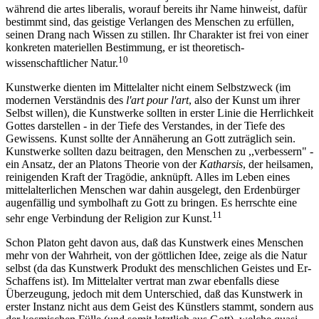
während die artes liberalis, worauf bereits ihr Name hinweist, dafür
bestimmt sind, das geistige Verlangen des Menschen zu erfüllen,
seinen Drang nach Wissen zu stillen. Ihr Charakter ist frei von einer
konkreten materiellen Bestimmung, er ist theoretisch-
10
wissenschaftlicher Natur.
Kunstwerke dienten im Mittelalter nicht einem Selbstzweck (im
modernen Verständnis des
l'art pour l'art
, also der Kunst um ihrer
Selbst willen), die Kunstwerke sollten in erster Linie die Herrlichkeit
Gottes darstellen - in der Tiefe des Verstandes, in der Tiefe des
Gewissens. Kunst sollte der Annäherung an Gott zuträglich sein.
Kunstwerke sollten dazu beitragen, den Menschen zu ,,verbessern" -
ein Ansatz, der an Platons Theorie von der
Katharsis
, der heilsamen,
reinigenden Kraft der Tragödie, anknüpft. Alles im Leben eines
mittelalterlichen Menschen war dahin ausgelegt, den Erdenbürger
augenfällig und symbolhaft zu Gott zu bringen. Es herrschte eine
11
sehr enge Verbindung der Religion zur Kunst.
Schon Platon geht davon aus, daß das Kunstwerk eines Menschen
mehr von der Wahrheit, von der göttlichen Idee, zeige als die Natur
selbst (da das Kunstwerk Produkt des menschlichen Geistes und Er-
Schaffens ist). Im Mittelalter vertrat man zwar ebenfalls diese
Überzeugung, jedoch mit dem Unterschied, daß das Kunstwerk in
erster Instanz nicht aus dem Geist des Künstlers stammt, sondern aus