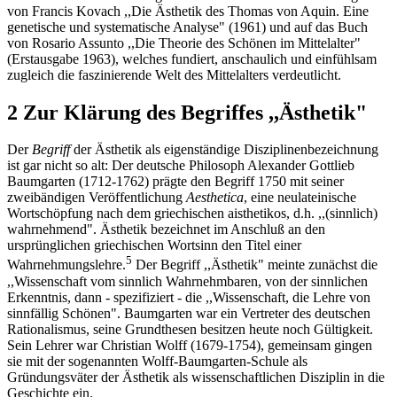
von Francis Kovach ,,Die Ästhetik des Thomas von Aquin. Eine
genetische und systematische Analyse" (1961) und auf das Buch
von Rosario Assunto ,,Die Theorie des Schönen im Mittelalter"
(Erstausgabe 1963), welches fundiert, anschaulich und einfühlsam
zugleich die faszinierende Welt des Mittelalters verdeutlicht.
2 Zur Klärung des Begriffes ,,Ästhetik"
Der
Begriff
der Ästhetik als eigenständige Disziplinenbezeichnung
ist gar nicht so alt: Der deutsche Philosoph Alexander Gottlieb
Baumgarten (1712-1762) prägte den Begriff 1750 mit seiner
zweibändigen Veröffentlichung
Aesthetica
, eine neulateinische
Wortschöpfung nach dem griechischen aisthetikos, d.h. ,,(sinnlich)
wahrnehmend". Ästhetik bezeichnet im Anschluß an den
ursprünglichen griechischen Wortsinn den Titel einer
5
Wahrnehmungslehre.
Der Begriff ,,Ästhetik" meinte zunächst die
,,Wissenschaft vom sinnlich Wahrnehmbaren, von der sinnlichen
Erkenntnis, dann - spezifiziert - die ,,Wissenschaft, die Lehre von
sinnfällig Schönen". Baumgarten war ein Vertreter des deutschen
Rationalismus, seine Grundthesen besitzen heute noch Gültigkeit.
Sein Lehrer war Christian Wolff (1679-1754), gemeinsam gingen
sie mit der sogenannten Wolff-Baumgarten-Schule als
Gründungsväter der Ästhetik als wissenschaftlichen Disziplin in die
Geschichte ein.