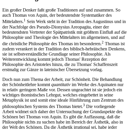
Ein großer Denker faßt große Traditionen auf und zusammen. So
auch Thomas von Aquin, der bedeutendste Systematiker des
1
Mittelalters.
Sein Werk steht in der Tradition des Augustinus und in
der Nachfolge des Pseudo-Dionysius Areopagita, einer der
bedeutendsten Vertreter der Spätpatristik mit größtem Einfluß auf die
Philosophie und Theologie des Mittelalters im allgemeinen, und auf
2
die christliche Philosophie des Thomas im besonderen.
Thomas ist
zudem verankert in der Tradition des biblisch-hebräischen Denkens,
sie ist selbstverständliche Grundlage seiner Philosophie. Als
Weiterentwicklung kommt jedoch Thomas' Rezeption der
Philosophie des Aristoteles hinzu, die zu Thomas' Schaffenszeit
erstmalig zur Gänze in lateinischer Übersetzung vorlag.
Doch nun zum Thema der Arbeit, zur Schönheit. Die Behandlung
der Schönheitlehre kommt
quantitativ
im Werke des Aquinaten nur
in relativ geringem Maße vor. Dessen ungeachtet ist sie jedoch ein
wichtiges thomistisches Lehrgut, welches eingebettet in seine
Metaphysik ist und somit eine ideale Hinführung zum Zentrum des
3
philosophischen Systems des Thomas bietet.
Die vorliegende
Arbeit widmet sich daher der Untersuchung der Grundaspekte des
Schönen bei Thomas von Aquin. Es gibt die Auffassung, daß die
Philosophie nichts zu suchen habe im Bereich der Ästhetik, also in
der Welt des Schönen. Da die Ästhetik irrational sei, habe jeder