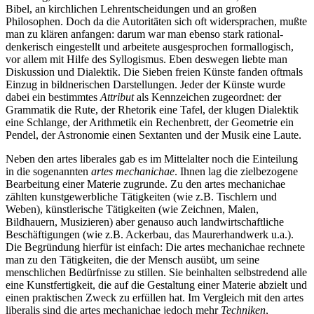
Bibel, an kirchlichen Lehrentscheidungen und an großen
Philosophen. Doch da die Autoritäten sich oft widersprachen, mußte
man zu klären anfangen: darum war man ebenso stark rational-
denkerisch eingestellt und arbeitete ausgesprochen formallogisch,
vor allem mit Hilfe des Syllogismus. Eben deswegen liebte man
Diskussion und Dialektik. Die Sieben freien Künste fanden oftmals
Einzug in bildnerischen Darstellungen. Jeder der Künste wurde
dabei ein bestimmtes
Attribut
als Kennzeichen zugeordnet: der
Grammatik die Rute, der Rhetorik eine Tafel, der klugen Dialektik
eine Schlange, der Arithmetik ein Rechenbrett, der Geometrie ein
Pendel, der Astronomie einen Sextanten und der Musik eine Laute.
Neben den artes liberales gab es im Mittelalter noch die Einteilung
in die sogenannten
artes mechanichae
. Ihnen lag die zielbezogene
Bearbeitung einer Materie zugrunde. Zu den artes mechanichae
zählten kunstgewerbliche Tätigkeiten (wie z.B. Tischlern und
Weben), künstlerische Tätigkeiten (wie Zeichnen, Malen,
Bildhauern, Musizieren) aber genauso auch landwirtschaftliche
Beschäftigungen (wie z.B. Ackerbau, das Maurerhandwerk u.a.).
Die Begründung hierfür ist einfach: Die artes mechanichae rechnete
man zu den Tätigkeiten, die der Mensch ausübt, um seine
menschlichen Bedürfnisse zu stillen. Sie beinhalten selbstredend alle
eine Kunstfertigkeit, die auf die Gestaltung einer Materie abzielt und
einen praktischen Zweck zu erfüllen hat. Im Vergleich mit den artes
liberalis sind die artes mechanichae jedoch mehr
Techniken
,