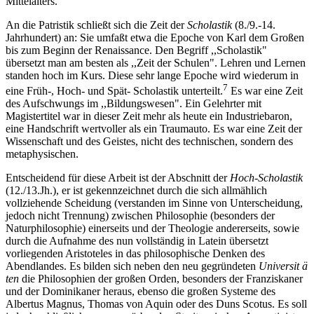
Mittelalters.
An die Patristik schließt sich die Zeit der
Scholastik
(8./9.-14.
Jahrhundert) an: Sie umfaßt etwa die Epoche von Karl dem Großen
bis zum Beginn der Renaissance. Den Begriff ,,Scholastik"
übersetzt man am besten als ,,Zeit der Schulen". Lehren und Lernen
standen hoch im Kurs. Diese sehr lange Epoche wird wiederum in
7
eine Früh-, Hoch- und Spät- Scholastik unterteilt.
Es war eine Zeit
des Aufschwungs im ,,Bildungswesen". Ein Gelehrter mit
Magistertitel war in dieser Zeit mehr als heute ein Industriebaron,
eine Handschrift wertvoller als ein Traumauto. Es war eine Zeit der
Wissenschaft und des Geistes, nicht des technischen, sondern des
metaphysischen.
Entscheidend für diese Arbeit ist der Abschnitt der
Hoch-Scholastik
(12./13.Jh.), er ist gekennzeichnet durch die sich allmählich
vollziehende Scheidung (verstanden im Sinne von Unterscheidung,
jedoch nicht Trennung) zwischen Philosophie (besonders der
Naturphilosophie) einerseits und der Theologie andererseits, sowie
durch die Aufnahme des nun vollständig in Latein übersetzt
vorliegenden Aristoteles in das philosophische Denken des
Abendlandes. Es bilden sich neben den neu gegründeten
Universit ä
ten
die Philosophien der großen Orden, besonders der Franziskaner
und der Dominikaner heraus, ebenso die großen Systeme des
Albertus Magnus, Thomas von Aquin oder des Duns Scotus. Es soll