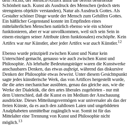
dem Nichts, der Mensch-Artifex ahmt die bereits bestehende
Schönheit nach. Kunst als Ausdruck des Menschen (jedoch stets
strengstens objektiv verstanden), Natur als Ausdruck Gottes. Als
Gestalter schöner Dinge wurde der Mensch zum Gehilfen Gottes.
Ein häßlicher Gegenstand konnte im Empfinden eines
mittelalterlichen Menschen natürlich ebenso wie ein schöner
funktionieren, aber er war unvollkommen, weil sich sein Sein in
einem einzigen seiner Attribute (dem funktionalen) erschöpfte. Kein
12
Artifex war
nur
Künstler, aber jeder Artifex war
auch
Künstler.
Ebenso wurde prinzipiell zwischen Kunst und Natur kein
Unterschied gemacht, genauso wie auch zwischen Kunst und
Philosophie. Als lehrhafte Bedeutungsträger waren die Kunstwerke
anschaubares Denken, das etwas
aufzeigt
, während das diskursive
Denken der Philosophie etwas
beweist
. Unter diesem Gesichtspunkt
sagte jedes künstlerische Werk, das von Artifices hergestellt wurde,
die die artes mechanichae ausübten, genau das gleiche aus, wie die
Werke der Dialektik, die den artes liberales zugehörten - nur mit
dem Unterschied, daß die Kunst es im Medium der Anschauung
ausdrückte. Dieses Mitteilungsvermögen war universaler als das der
freien Künste, da es auch den zahllosen Laien und ungebildeten
Analphabeten unmittelbar zugänglich war. Somit ist für das
Mittelalter eine Trennung von Kunst und Philosophie nicht
13
möglich.