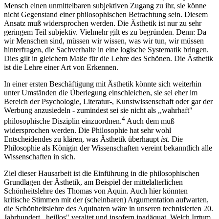
Mensch einen unmittelbaren subjektiven Zugang zu ihr, sie könne
nicht Gegenstand einer philosophischen Betrachtung sein. Diesem
Ansatz muß widersprochen werden. Die Ästhetik ist nur zu sehr
geringem Teil subjektiv. Vielmehr gilt es zu begründen. Denn: Da
wir Menschen sind, müssen wir wissen, was wir tun, wir müssen
hinterfragen, die Sachverhalte in eine logische Systematik bringen.
Dies gilt in gleichem Maße für die Lehre des Schönen. Die Ästhetik
ist die Lehre einer Art von Erkennen.
In einer ersten Beschäftigung mit Ästhetik könnte sich weiterhin
unter Umständen die Überlegung einschleichen, sie sei eher im
Bereich der Psychologie, Literatur-, Kunstwissenschaft oder gar der
Werbung anzusiedeln - zumindest sei sie nicht als ,,wahrhaft"
4
philosophische Disziplin einzuordnen.
Auch dem muß
widersprochen werden. Die Philosophie hat sehr wohl
Entscheidendes zu klären, was Ästhetik überhaupt
ist
. Die
Philosophie als Königin der Wissenschaften vereint bekanntlich alle
Wissenschaften in sich.
Ziel dieser Hausarbeit ist die Einführung in die philosophischen
Grundlagen der Ästhetik, am Beispiel der mittelalterlichen
Schönheitslehre des Thomas von Aquin. Auch hier könnten
kritische Stimmen mit der (scheinbaren) Argumentation aufwarten,
die Schönheitslehre des Aquinaten wäre in unseren technisierten 20.
Jahrhundert ,,heillos" veraltet und insofern inadäquat. Welch Irrtum.