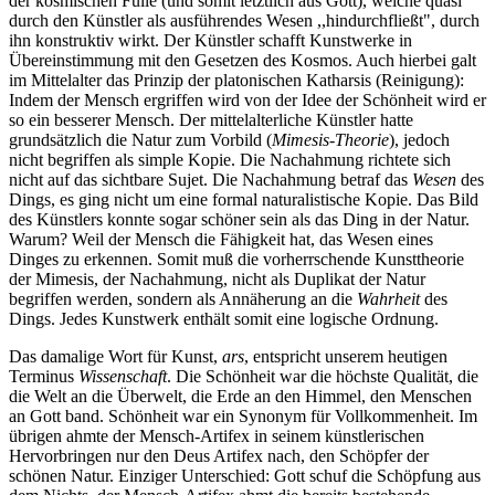
der kosmischen Fülle (und somit letztlich aus Gott), welche quasi
durch den Künstler als ausführendes Wesen ,,hindurchfließt", durch
ihn konstruktiv wirkt. Der Künstler schafft Kunstwerke in
Übereinstimmung mit den Gesetzen des Kosmos. Auch hierbei galt
im Mittelalter das Prinzip der platonischen Katharsis (Reinigung):
Indem der Mensch ergriffen wird von der Idee der Schönheit wird er
so ein besserer Mensch. Der mittelalterliche Künstler hatte
grundsätzlich die Natur zum Vorbild (
Mimesis-Theorie
), jedoch
nicht begriffen als simple Kopie. Die Nachahmung richtete sich
nicht auf das sichtbare Sujet. Die Nachahmung betraf das
Wesen
des
Dings, es ging nicht um eine formal naturalistische Kopie. Das Bild
des Künstlers konnte sogar schöner sein als das Ding in der Natur.
Warum? Weil der Mensch die Fähigkeit hat, das Wesen eines
Dinges zu erkennen. Somit muß die vorherrschende Kunsttheorie
der Mimesis, der Nachahmung, nicht als Duplikat der Natur
begriffen werden, sondern als Annäherung an die
Wahrheit
des
Dings. Jedes Kunstwerk enthält somit eine logische Ordnung.
Das damalige Wort für Kunst,
ars
, entspricht unserem heutigen
Terminus
Wissenschaft
. Die Schönheit war die höchste Qualität, die
die Welt an die Überwelt, die Erde an den Himmel, den Menschen
an Gott band. Schönheit war ein Synonym für Vollkommenheit. Im
übrigen ahmte der Mensch-Artifex in seinem künstlerischen
Hervorbringen nur den Deus Artifex nach, den Schöpfer der
schönen Natur. Einziger Unterschied: Gott schuf die Schöpfung aus