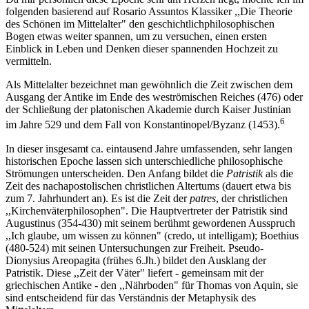
folgenden basierend auf Rosario Assuntos Klassiker ,,Die Theorie
des Schönen im Mittelalter" den geschichtlichphilosophischen
Bogen etwas weiter spannen, um zu versuchen, einen ersten
Einblick in Leben und Denken dieser spannenden Hochzeit zu
vermitteln.
Als Mittelalter bezeichnet man gewöhnlich die Zeit zwischen dem
Ausgang der Antike im Ende des weströmischen Reiches (476) oder
der Schließung der platonischen Akademie durch Kaiser Justinian
6
im Jahre 529 und dem Fall von Konstantinopel/Byzanz (1453).
In dieser insgesamt ca. eintausend Jahre umfassenden, sehr langen
historischen Epoche lassen sich unterschiedliche philosophische
Strömungen unterscheiden. Den Anfang bildet die
Patristik
als die
Zeit des nachapostolischen christlichen Altertums (dauert etwa bis
zum 7. Jahrhundert an). Es ist die Zeit der
patres
, der christlichen
,,Kirchenväterphilosophen". Die Hauptvertreter der Patristik sind
Augustinus (354-430) mit seinem berühmt gewordenen Ausspruch
,,Ich glaube, um wissen zu können" (credo, ut intelligam); Boethius
(480-524) mit seinen Untersuchungen zur Freiheit. Pseudo-
Dionysius Areopagita (frühes 6.Jh.) bildet den Ausklang der
Patristik. Diese ,,Zeit der Väter" liefert - gemeinsam mit der
griechischen Antike - den ,,Nährboden" für Thomas von Aquin, sie
sind entscheidend für das Verständnis der Metaphysik des