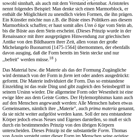
sowohl sinnhaft, als auch mit dem Verstand erkennbar. Aristoteles
nennt folgendes Beispiel: Man denke sich einen Marmorblock, er
enthält die Möglichkeit zu unendlich vielen Formen, die ihn prägen.
Ein Künstler möchte nun z.B. die Büste eines Politikers aus diesem
Marmorblock schaffen; er haut somit alles
Unn ö tige
vom Stein ab,
bis die Büste aus dem Stein erscheint. (Dieses Prinzip wurde in der
Renaissance mit ihrer ausgeprägten Hinwendung zur griechischen
Antike von den Bildhauern ihrer Zeit, allen voran der große
Michelangelo Buonarroti [1475-1564] übernommen, der ebenfalls
davon ausging, daß die Form bereits im Stein stecke und nur
18
,,befreit" werden müsse.
)
Das Material bzw. die Materie als das der Formung Zugängliche
wird demnach von der Form in
form
iert oder anders ausgedrückt:
geformt. Die Materie individuiert die Form. Das so entstandene
Einzelding ist das reale Ding und gibt zugleich den Seinsbegriff in
seinem Ursinn wieder. Die allgemeine Form oder Wesenheit ist eine
ewige Idee aus dem Geiste Gottes. Der Hylemorphismus kann auch
auf den Menschen angewandt werden: Alle Menschen haben etwas
Gemeinsames, nämlich ihre ,,Materie", auch
prima materia
genannt,
da sie nicht weiter aufgelöst werden kann. Soll der neu entstandene
Körper jedoch etwas Neues und Eigenes darstellen, so muß er sich
durch ein bestimmendes Prinzip von den übrigen Körpern
unterscheiden. Dieses Prinzip ist die substantielle
Form
. Thomas
von Aquin versteht unter dieser Form im Menschen seine
geistige