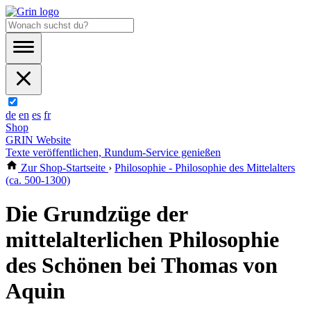
de
en
es
fr
Shop
GRIN Website
Texte veröffentlichen, Rundum-Service genießen
Zur Shop-Startseite
›
Philosophie - Philosophie des Mittelalters
(ca. 500-1300)
Die Grundzüge der
mittelalterlichen Philosophie
des Schönen bei Thomas von
Aquin