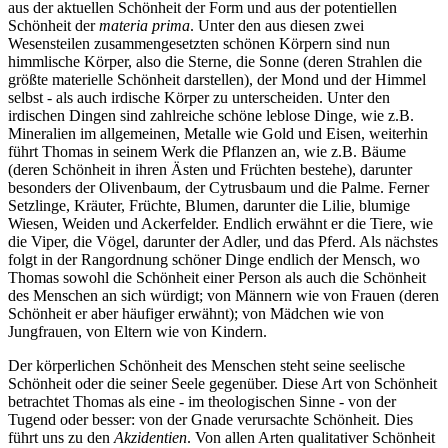
aus der aktuellen Schönheit der Form und aus der potentiellen
Schönheit der
materia prima
. Unter den aus diesen zwei
Wesensteilen zusammengesetzten schönen Körpern sind nun
himmlische Körper, also die Sterne, die Sonne (deren Strahlen die
größte materielle Schönheit darstellen), der Mond und der Himmel
selbst - als auch irdische Körper zu unterscheiden. Unter den
irdischen Dingen sind zahlreiche schöne leblose Dinge, wie z.B.
Mineralien im allgemeinen, Metalle wie Gold und Eisen, weiterhin
führt Thomas in seinem Werk die Pflanzen an, wie z.B. Bäume
(deren Schönheit in ihren Ästen und Früchten bestehe), darunter
besonders der Olivenbaum, der Cytrusbaum und die Palme. Ferner
Setzlinge, Kräuter, Früchte, Blumen, darunter die Lilie, blumige
Wiesen, Weiden und Ackerfelder. Endlich erwähnt er die Tiere, wie
die Viper, die Vögel, darunter der Adler, und das Pferd. Als nächstes
folgt in der Rangordnung schöner Dinge endlich der Mensch, wo
Thomas sowohl die Schönheit einer Person als auch die Schönheit
des Menschen an sich würdigt; von Männern wie von Frauen (deren
Schönheit er aber häufiger erwähnt); von Mädchen wie von
Jungfrauen, von Eltern wie von Kindern.
Der körperlichen Schönheit des Menschen steht seine seelische
Schönheit oder die seiner Seele gegenüber. Diese Art von Schönheit
betrachtet Thomas als eine - im theologischen Sinne - von der
Tugend oder besser: von der Gnade verursachte Schönheit. Dies
führt uns zu den
Akzidentien
. Von allen Arten qualitativer Schönheit