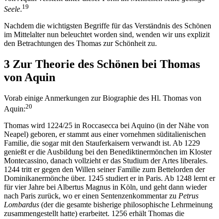
19
Seele
.
Nachdem die wichtigsten Begriffe für das Verständnis des Schönen
im Mittelalter nun beleuchtet worden sind, wenden wir uns explizit
den Betrachtungen des Thomas zur Schönheit zu.
3 Zur Theorie des Schönen bei Thomas
von Aquin
Vorab einige Anmerkungen zur Biographie des Hl. Thomas von
20
Aquin:
Thomas wird 1224/25 in Roccasecca bei Aquino (in der Nähe von
Neapel) geboren, er stammt aus einer vornehmen süditalienischen
Familie, die sogar mit den Stauferkaisern verwandt ist. Ab 1229
genießt er die Ausbildung bei den Benediktinermönchen im Kloster
Montecassino, danach vollzieht er das Studium der Artes liberales.
1244 tritt er gegen den Willen seiner Familie zum Bettelorden der
Dominikanermönche über. 1245 studiert er in Paris. Ab 1248 lernt er
für vier Jahre bei Albertus Magnus in Köln, und geht dann wieder
nach Paris zurück, wo er einen Sentenzenkommentar zu
Petrus
Lombardus
(der die gesamte bisherige philosophische Lehrmeinung
zusammengestellt hatte) erarbeitet. 1256 erhält Thomas die