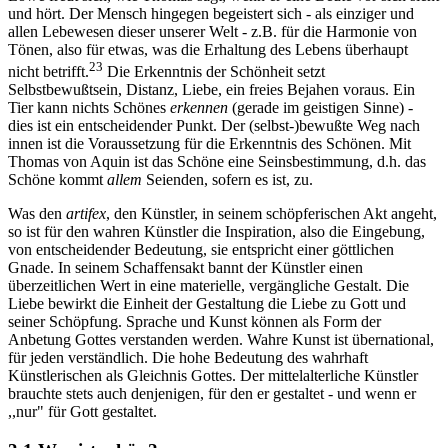
und hört. Der Mensch hingegen begeistert sich - als einziger und
allen Lebewesen dieser unserer Welt - z.B. für die Harmonie von
Tönen, also für etwas, was die Erhaltung des Lebens überhaupt
23
nicht betrifft.
Die Erkenntnis der Schönheit setzt
Selbstbewußtsein, Distanz, Liebe, ein freies Bejahen voraus. Ein
Tier kann nichts Schönes
erkennen
(gerade im geistigen Sinne) -
dies ist ein entscheidender Punkt. Der (selbst-)bewußte Weg nach
innen ist die Voraussetzung für die Erkenntnis des Schönen. Mit
Thomas von Aquin ist das Schöne eine Seinsbestimmung, d.h. das
Schöne kommt
allem
Seienden, sofern es ist, zu.
Was den
artifex
, den Künstler, in seinem schöpferischen Akt angeht,
so ist für den wahren Künstler die Inspiration, also die Eingebung,
von entscheidender Bedeutung, sie entspricht einer göttlichen
Gnade. In seinem Schaffensakt bannt der Künstler einen
überzeitlichen Wert in eine materielle, vergängliche Gestalt. Die
Liebe bewirkt die Einheit der Gestaltung die Liebe zu Gott und
seiner Schöpfung. Sprache und Kunst können als Form der
Anbetung Gottes verstanden werden. Wahre Kunst ist übernational,
für jeden verständlich. Die hohe Bedeutung des wahrhaft
Künstlerischen als Gleichnis Gottes. Der mittelalterliche Künstler
brauchte stets auch denjenigen, für den er gestaltet - und wenn er
,,nur" für Gott gestaltet.