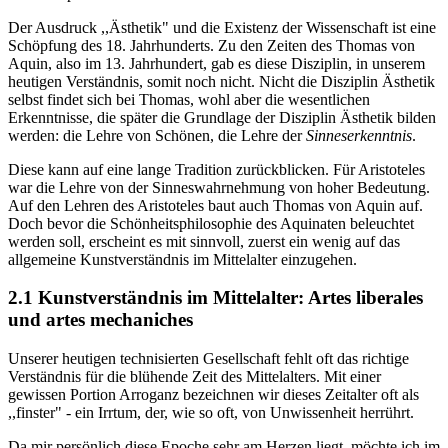
Der Ausdruck ,,Ästhetik" und die Existenz der Wissenschaft ist eine
Schöpfung des 18. Jahrhunderts. Zu den Zeiten des Thomas von
Aquin, also im 13. Jahrhundert, gab es diese Disziplin, in unserem
heutigen Verständnis, somit noch nicht. Nicht die Disziplin Ästhetik
selbst findet sich bei Thomas, wohl aber die wesentlichen
Erkenntnisse, die später die Grundlage der Disziplin Ästhetik bilden
werden: die Lehre von Schönen, die Lehre der
Sinneserkenntnis
.
Diese kann auf eine lange Tradition zurückblicken. Für Aristoteles
war die Lehre von der Sinneswahrnehmung von hoher Bedeutung.
Auf den Lehren des Aristoteles baut auch Thomas von Aquin auf.
Doch bevor die Schönheitsphilosophie des Aquinaten beleuchtet
werden soll, erscheint es mit sinnvoll, zuerst ein wenig auf das
allgemeine Kunstverständnis im Mittelalter einzugehen.
2.1 Kunstverständnis im Mittelalter: Artes liberales
und artes mechaniches
Unserer heutigen technisierten Gesellschaft fehlt oft das richtige
Verständnis für die blühende Zeit des Mittelalters. Mit einer
gewissen Portion Arroganz bezeichnen wir dieses Zeitalter oft als
,,finster" - ein Irrtum, der, wie so oft, von Unwissenheit herrührt.
Da mir persönlich diese Epoche sehr am Herzen liegt, möchte ich im