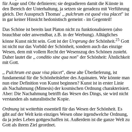
für Auge und Ohr definieren; sie degradieren damit die Künste in
den Bereich der Unterhaltung, ja setzen sie geradezu mit Verführung
gleich. Der Ausspruch Thomas' ,,
pulchrum est quod visu placet
" ist
in gar keiner Hinsicht hedonistisch gemeint - im Gegenteil!
Das Schöne ist bereits laut Platon nicht zu funktionalisieren (also
brauchbar oder anwendbar, z.B. in der Werbung). Alltägliches
25
könne Kunst nicht sein. Gott ist der
Ursprung
der Schönheit.
Gott
ist nicht nur das Vorbild der Schönheit, sondern auch das einzige
Wesen, dem mit vollem Recht der Wesenszug des Schönen zusteht.
Daher lautet die ,,
conditio sine qua non
" der Schönheit: Ähnlichkeit
mit Gott.
,,
Pulchrum est quae visa placet
", diese alte Überlieferung, ist
fundamental für die Schönheitslehre des Aquinaten. Wie könnte man
nun eine Definition von Kunst beginnen? Kunst ist in erster Linie
als Nachahmung (Mimesis) der kosmischen Ordnung charakterisiert.
Aber: Die Nachahmung betrifft das
Wesen
des Dings, sie wird nicht
verstanden als naturalistische Kopie.
Ordnung
ist weiterhin essentiell für das Wesen der Schönheit. Es
gibt auf der Welt kein einziges Wesen ohne irgendwelche Ordnung,
da ja jedes Leben gottgeschaffen ist. Außerdem ist die ganze Welt zu
Gott als ihrem Ziel geordnet.