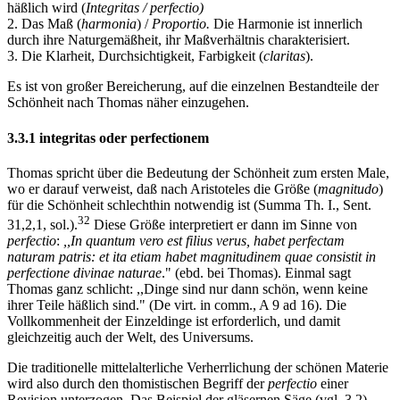
häßlich wird (
Integritas / perfectio)
2. Das Maß (
harmonia
) /
Proportio.
Die Harmonie ist innerlich
durch ihre Naturgemäßheit, ihr Maßverhältnis charakterisiert.
3. Die Klarheit, Durchsichtigkeit, Farbigkeit (
claritas
).
Es ist von großer Bereicherung, auf die einzelnen Bestandteile der
Schönheit nach Thomas näher einzugehen.
3.3.1 integritas oder perfectionem
Thomas spricht über die Bedeutung der Schönheit zum ersten Male,
wo er darauf verweist, daß nach Aristoteles die Größe (
magnitudo
)
für die Schönheit schlechthin notwendig ist (Summa Th. I., Sent.
32
31,2,1, sol.).
Diese Größe interpretiert er dann im Sinne von
perfectio
:
,,In quantum vero est filius verus, habet perfectam
naturam patris: et ita etiam habet magnitudinem quae consistit in
perfectione divinae naturae
." (ebd. bei Thomas). Einmal sagt
Thomas ganz schlicht: ,,Dinge sind nur dann schön, wenn keine
ihrer Teile häßlich sind." (De virt. in comm., A 9 ad 16). Die
Vollkommenheit der Einzeldinge ist erforderlich, und damit
gleichzeitig auch der Welt, des Universums.
Die traditionelle mittelalterliche Verherrlichung der schönen Materie
wird also durch den thomistischen Begriff der
perfectio
einer
Revision unterzogen. Das Beispiel der gläsernen Säge (vgl. 3.2)