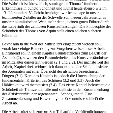
Die Wahrheit ist überzeitlich, somit gelten Thomas' fundierte
Erkenntnisse in puncto Schönheit und Kunst heute ebenso wie im
13. Jahrhundert. Vielleicht benötigen wir heutzutage in unserem
technisierten Zeitalter an der Schwelle zum neuen Jahrtausend, in
unserer pluralistischen Welt, mehr denn je einen guten Führer durch
das Labyrinth der zahllosen Kunstauffassungen. Die Philosophie der
Schönheit des Thomas von Aquin stellt einen solchen sicheren
Führer da.
Bevor nun in die Welt des Mittelalters eingetaucht werden soll,
vorab kurz einige Bemerkung zur Vorgehensweise dieser Arbeit:
Einführend soll in einem Kapitel Grundsätzliches zum Begriff der
Ästhetik (2), sowie zu den Besonderheiten des Kunstverständnisses
im Mittelalter dargestellt werden (2.1 und 2.2). Der nächste Teil der
Arbeit, Kapitel drei, widmet sich dann explizit der Schönheitslehre
des Aquinaten mit einer Übersicht der als schön bezeichneten
Dingen (3.1). Kern des Kapitels ist jedoch die Untersuchung der
fundamentalen Kriterien des Schönen (3.2 und 3.3). Auch die
Häßlichkeit wird thematisiert (3.4). Das vierte Kapitel beleuchtet die
Schönheit als Transzendentalie und stellt sie in den Zusammenhang
der
Kalokagathie
, der sogenannten ,,Schöngutheit". Eine
Zusammenfassung und Bewertung der Erkenntnisse schließt die
Arbeit ab.
Die Arbeit stützt sich zum großen Teil auf die Veröffentlichungen