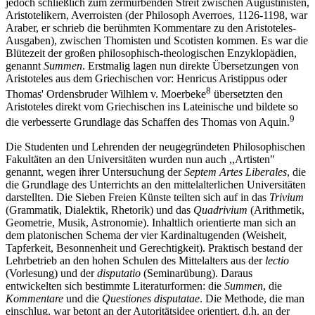
jedoch schließlich zum zermürbenden Streit zwischen Augustinisten,
Aristotelikern, Averroisten (der Philosoph Averroes, 1126-1198, war
Araber, er schrieb die berühmten Kommentare zu den Aristoteles-
Ausgaben), zwischen Thomisten und Scotisten kommen. Es war die
Blütezeit der großen philosophisch-theologischen Enzyklopädien,
genannt
Summen
. Erstmalig lagen nun direkte Übersetzungen von
Aristoteles aus dem Griechischen vor: Henricus Aristippus oder
8
Thomas' Ordensbruder Wilhlem v. Moerbeke
übersetzten den
Aristoteles direkt vom Griechischen ins Lateinische und bildete so
9
die verbesserte Grundlage das Schaffen des Thomas von Aquin.
Die Studenten und Lehrenden der neugegründeten Philosophischen
Fakultäten an den Universitäten wurden nun auch ,,Artisten"
genannt, wegen ihrer Untersuchung der
Septem Artes Liberales
, die
die Grundlage des Unterrichts an den mittelalterlichen Universitäten
darstellten. Die Sieben Freien Künste teilten sich auf in das
Trivium
(Grammatik, Dialektik, Rhetorik) und das
Quadrivium
(Arithmetik,
Geometrie, Musik, Astronomie). Inhaltlich orientierte man sich an
dem platonischen Schema der vier Kardinaltugenden (Weisheit,
Tapferkeit, Besonnenheit und Gerechtigkeit). Praktisch bestand der
Lehrbetrieb an den hohen Schulen des Mittelalters aus der
lectio
(Vorlesung) und der
disputatio
(Seminarübung). Daraus
entwickelten sich bestimmte Literaturformen: die
Summen
, die
Kommentare
und die
Questiones disputatae
. Die Methode, die man
einschlug, war betont an der Autoritätsidee orientiert, d.h. an der