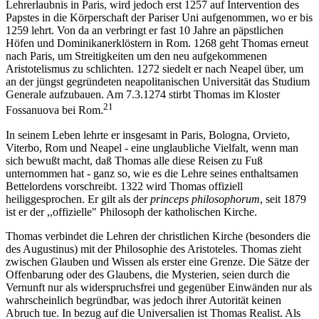
Lehrerlaubnis in Paris, wird jedoch erst 1257 auf Intervention des
Papstes in die Körperschaft der Pariser Uni aufgenommen, wo er bis
1259 lehrt. Von da an verbringt er fast 10 Jahre an päpstlichen
Höfen und Dominikanerklöstern in Rom. 1268 geht Thomas erneut
nach Paris, um Streitigkeiten um den neu aufgekommenen
Aristotelismus zu schlichten. 1272 siedelt er nach Neapel über, um
an der jüngst gegründeten neapolitanischen Universität das Studium
Generale aufzubauen. Am 7.3.1274 stirbt Thomas im Kloster
21
Fossanuova bei Rom.
In seinem Leben lehrte er insgesamt in Paris, Bologna, Orvieto,
Viterbo, Rom und Neapel - eine unglaubliche Vielfalt, wenn man
sich bewußt macht, daß Thomas alle diese Reisen zu Fuß
unternommen hat - ganz so, wie es die Lehre seines enthaltsamen
Bettelordens vorschreibt. 1322 wird Thomas offiziell
heiliggesprochen. Er gilt als der
princeps philosophorum
, seit 1879
ist er der ,,offizielle" Philosoph der katholischen Kirche.
Thomas verbindet die Lehren der christlichen Kirche (besonders die
des Augustinus) mit der Philosophie des Aristoteles. Thomas zieht
zwischen Glauben und Wissen als erster eine Grenze. Die Sätze der
Offenbarung oder des Glaubens, die Mysterien, seien durch die
Vernunft nur als widerspruchsfrei und gegenüber Einwänden nur als
wahrscheinlich begründbar, was jedoch ihrer Autorität keinen
Abruch tue. In bezug auf die Universalien ist Thomas Realist. Als