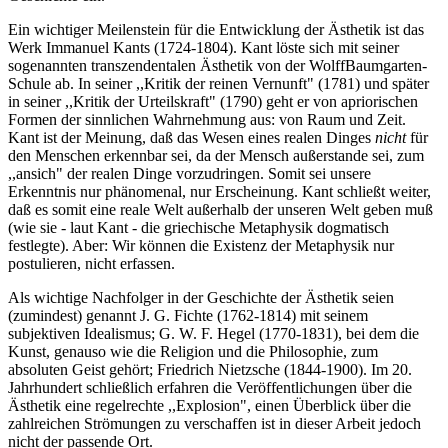
Ein wichtiger Meilenstein für die Entwicklung der Ästhetik ist das
Werk Immanuel Kants (1724-1804). Kant löste sich mit seiner
sogenannten transzendentalen Ästhetik von der WolffBaumgarten-
Schule ab. In seiner ,,Kritik der reinen Vernunft" (1781) und später
in seiner ,,Kritik der Urteilskraft" (1790) geht er von apriorischen
Formen der sinnlichen Wahrnehmung aus: von Raum und Zeit.
Kant ist der Meinung, daß das Wesen eines realen Dinges
nicht
für
den Menschen erkennbar sei, da der Mensch außerstande sei, zum
,,ansich" der realen Dinge vorzudringen. Somit sei unsere
Erkenntnis nur phänomenal, nur Erscheinung. Kant schließt weiter,
daß es somit eine reale Welt außerhalb der unseren Welt geben muß
(wie sie - laut Kant - die griechische Metaphysik dogmatisch
festlegte). Aber: Wir können die Existenz der Metaphysik nur
postulieren, nicht erfassen.
Als wichtige Nachfolger in der Geschichte der Ästhetik seien
(zumindest) genannt J. G. Fichte (1762-1814) mit seinem
subjektiven Idealismus; G. W. F. Hegel (1770-1831), bei dem die
Kunst, genauso wie die Religion und die Philosophie, zum
absoluten Geist gehört; Friedrich Nietzsche (1844-1900). Im 20.
Jahrhundert schließlich erfahren die Veröffentlichungen über die
Ästhetik eine regelrechte ,,Explosion", einen Überblick über die
zahlreichen Strömungen zu verschaffen ist in dieser Arbeit jedoch
nicht der passende Ort.