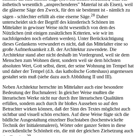
ästhetisch wesentlich ,,ansprechenderes" Material ist als Eisen), weil
die gläserne Säge den Zweck, für den sie bestimmt ist - nämlich zu
28
sägen - schlechter erfüllt als eine eiserne Säge.
Daher
unterscheidet sich der Begriff des künstlerisch Schönen im
Mittelalter in gewisser Weise nicht wesentlich von dem des
Nützlichen (mit einigen zusätzlichen Kriterien, wie wir im
nachfolgenden noch erfahren werden). Unter Berücksichtigung
dieses Gedankens verwundert es nicht, daß das Mittelalter eine so
große Aufmerksamkeit z.B. der Architektur zuwendete. Die
Architektur stand aber nicht deshalb im Vordergrund, weil sie dem
Menschen zum Wohnen dient, sondern weil sie dem höchsten
absoluten Wert, Gott selbst, dient, der seine Wohnung im Tempel hat
und daher der Tempel (d.h. das katholische Gotteshaus) angemessen
gestaltet sein muß (siehe dazu auch Abbildung II und III).
Neben Architektur herrschte im Mittelalter auch eine besondere
Bedeutung der Buchmalerei: In gleicher Weise mußten die
literarischen Werke nicht nur durch ihre literarischen Qualitäten
erfüllen, sondern auch durch ihr bloßes Aussehen so auf den
Betrachter wirken können, daß der Sinn des Textes möglichst auch
sichtbar und visuell schön erschien. Auf diese Weise fügte sich die
bildliche Ausgestaltung einzelner Buchstaben (hochentwickelte
Technik der Initialenmalerei), Wörter oder ganzer Seiten in diese
zweckdienliche Schönheit ein, die mit der gleichen Zielsetzung auch
29