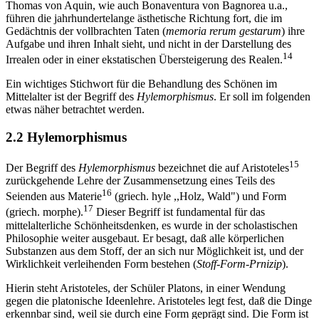
Thomas von Aquin, wie auch Bonaventura von Bagnorea u.a.,
führen die jahrhundertelange ästhetische Richtung fort, die im
Gedächtnis der vollbrachten Taten (
memoria rerum gestarum
) ihre
Aufgabe und ihren Inhalt sieht, und nicht in der Darstellung des
14
Irrealen oder in einer ekstatischen Übersteigerung des Realen.
Ein wichtiges Stichwort für die Behandlung des Schönen im
Mittelalter ist der Begriff des
Hylemorphismus
. Er soll im folgenden
etwas näher betrachtet werden.
2.2 Hylemorphismus
15
Der Begriff des
Hylemorphismus
bezeichnet die auf Aristoteles
zurückgehende Lehre der Zusammensetzung eines Teils des
16
Seienden aus Materie
(griech. hyle ,,Holz, Wald") und Form
17
(griech. morphe).
Dieser Begriff ist fundamental für das
mittelalterliche Schönheitsdenken, es wurde in der scholastischen
Philosophie weiter ausgebaut. Er besagt, daß alle körperlichen
Substanzen aus dem Stoff, der an sich nur Möglichkeit ist, und der
Wirklichkeit verleihenden Form bestehen (
Stoff-Form-Prnizip
).
Hierin steht Aristoteles, der Schüler Platons, in einer Wendung
gegen die platonische Ideenlehre. Aristoteles legt fest, daß die Dinge
erkennbar sind, weil sie durch eine Form geprägt sind. Die Form ist