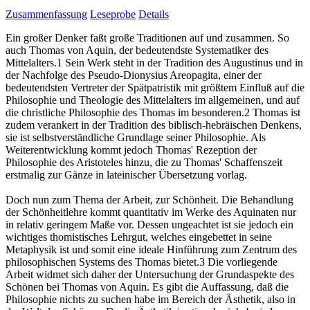
Zusammenfassung
Leseprobe
Details
Ein großer Denker faßt große Traditionen auf und zusammen. So
auch Thomas von Aquin, der bedeutendste Systematiker des
Mittelalters.1 Sein Werk steht in der Tradition des Augustinus und in
der Nachfolge des Pseudo-Dionysius Areopagita, einer der
bedeutendsten Vertreter der Spätpatristik mit größtem Einfluß auf die
Philosophie und Theologie des Mittelalters im allgemeinen, und auf
die christliche Philosophie des Thomas im besonderen.2 Thomas ist
zudem verankert in der Tradition des biblisch-hebräischen Denkens,
sie ist selbstverständliche Grundlage seiner Philosophie. Als
Weiterentwicklung kommt jedoch Thomas' Rezeption der
Philosophie des Aristoteles hinzu, die zu Thomas' Schaffenszeit
erstmalig zur Gänze in lateinischer Übersetzung vorlag.
Doch nun zum Thema der Arbeit, zur Schönheit. Die Behandlung
der Schönheitlehre kommt quantitativ im Werke des Aquinaten nur
in relativ geringem Maße vor. Dessen ungeachtet ist sie jedoch ein
wichtiges thomistisches Lehrgut, welches eingebettet in seine
Metaphysik ist und somit eine ideale Hinführung zum Zentrum des
philosophischen Systems des Thomas bietet.3 Die vorliegende
Arbeit widmet sich daher der Untersuchung der Grundaspekte des
Schönen bei Thomas von Aquin. Es gibt die Auffassung, daß die
Philosophie nichts zu suchen habe im Bereich der Ästhetik, also in