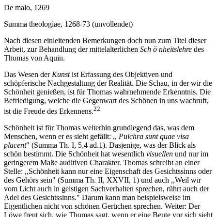
De malo, 1269
Summa theologiae, 1268-73 (unvollendet)
Nach diesen einleitenden Bemerkungen doch nun zum Titel dieser
Arbeit, zur Behandlung der mittelalterlichen
Sch ö nheitslehre
des
Thomas von Aquin.
Das Wesen der
Kunst
ist Erfassung des Objektiven und
schöpferische Nachgestaltung der Realität. Die Schau, in der wir die
Schönheit genießen, ist für Thomas wahrnehmende Erkenntnis. Die
Befriedigung, welche die Gegenwart des Schönen in uns wachruft,
22
ist die Freude des Erkennens.
Schönheit ist für Thomas weiterhin grundlegend das, was dem
Menschen, wenn er es sieht gefällt: ,,
Pulchra sunt quae visa
placent
" (Summa Th. I, 5,4 ad.1). Dasjenige, was der Blick als
schön bestimmt. Die Schönheit hat wesentlich
visuellen
und nur im
geringerem Maße auditiven Charakter. Thomas schreibt an einer
Stelle: ,,Schönheit kann nur eine Eigenschaft des Gesichtssinns oder
des Gehörs sein" (Summa Th. II, XXVII, 1) und auch ,,Weil wir
vom Licht auch in geistigen Sachverhalten sprechen, rührt auch der
Adel des Gesichtssinns." Darum kann man beispielsweise im
Eigentlichen nicht von schönen Gerüchen sprechen. Weiter: Der
Löwe freut sich, wie Thomas sagt, wenn er eine Beute vor sich sieht