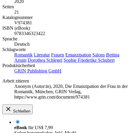
2020
Seiten
21
Katalognummer
V974381
ISBN (eBook)
9783346323422
Sprache
Deutsch
Schlagworte
Romantik
Literatur
Frauen
Emanzipation
Salons
Bettina
Arnim
Dorothea Schlegel
Sophie Friederike Schubert
Produktsicherheit
GRIN Publishing GmbH
Arbeit zitieren
Anonym (Autor:in)
, 2020, Die Emanzipation der Frau in der
Romantik, München, GRIN Verlag,
https://www.grin.com/document/974381
Schließen
eBook
für
US$ 7,99
Sofort herunterladen. Inkl. MwSt.