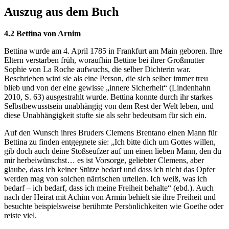
Auszug aus dem Buch
4.2 Bettina von Arnim
Bettina wurde am 4. April 1785 in Frankfurt am Main geboren. Ihre
Eltern verstarben früh, woraufhin Bettine bei ihrer Großmutter
Sophie von La Roche aufwuchs, die selber Dichterin war.
Beschrieben wird sie als eine Person, die sich selber immer treu
blieb und von der eine gewisse „innere Sicherheit“ (Lindenhahn
2010, S. 63) ausgestrahlt wurde. Bettina konnte durch ihr starkes
Selbstbewusstsein unabhängig von dem Rest der Welt leben, und
diese Unabhängigkeit stufte sie als sehr bedeutsam für sich ein.
Auf den Wunsch ihres Bruders Clemens Brentano einen Mann für
Bettina zu finden entgegnete sie: „Ich bitte dich um Gottes willen,
gib doch auch deine Stoßseufzer auf um einen lieben Mann, den du
mir herbeiwünschst… es ist Vorsorge, geliebter Clemens, aber
glaube, dass ich keiner Stütze bedarf und dass ich nicht das Opfer
werden mag von solchen närrischen urteilen. Ich weiß, was ich
bedarf – ich bedarf, dass ich meine Freiheit behalte“ (ebd.). Auch
nach der Heirat mit Achim von Armin behielt sie ihre Freiheit und
besuchte beispielsweise berühmte Persönlichkeiten wie Goethe oder
reiste viel.