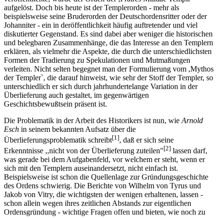
aufgelöst. Doch bis heute ist der Templerorden - mehr als
beispielsweise seine Bruderorden der Deutschordensritter oder der
Johanniter - ein in deröffentlichkeit häufig auftretender und viel
diskutierter Gegenstand. Es sind dabei aber weniger die historischen
und belegbaren Zusammenhänge, die das Interesse an den Templern
erklären, als vielmehr die Aspekte, die durch die unterschiedlichsten
Formen der Tradierung zu Spekulationen und Mutmaßungen
verleiten. Nicht selten begegnet man der Formulierung vom ,Mythos
der Templer`, die darauf hinweist, wie sehr der Stoff der Templer, so
unterschiedlich er sich durch jahrhundertelange Variation in der
Überlieferung auch gestaltet, im gegenwärtigen
Geschichtsbewußtsein präsent ist.
Die Problematik in der Arbeit des Historikers ist nun, wie
Arnold
Esch
in seinem bekannten Aufsatz über die
[1]
Überlieferungsproblematik schreibt
, daß er sich seine
[2]
Erkenntnisse ,,nicht von der Überlieferung zuteilen"
lassen darf,
was gerade bei dem Aufgabenfeld, vor welchem er steht, wenn er
sich mit den Templern auseinandersetzt, nicht einfach ist.
Beispielsweise ist schon die Quellenlage zur Gründungsgeschichte
des Ordens schwierig. Die Berichte von Wilhelm von Tyrus und
Jakob von Vitry, die wichtigsten der wenigen erhaltenen, lassen -
schon allein wegen ihres zeitlichen Abstands zur eigentlichen
Ordensgründung - wichtige Fragen offen und bieten, wie noch zu