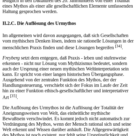
lediglich in den Diktaturen des 20. Jahrhunderts von einer Totalität
eines Mythos als einer alle gesellschaftlichen Elemente umfassenden
Haltung gesprochen werden.
II.2.C. Die Auflösung des Urmythos
Im allgemeinen wird davon ausgegangen, daß sich Gesellschaften
vom mythischen Denken lösen, indem sie rationelle Lösungen in der
[34]
menschlichen Praxis finden und diese Lösungen begreifen
.
Freyberg
setzt dem entgegen, daß Praxis - leben und stufenweise
erkennen - nicht nur Lösung vom Mythizismus bedeutet, sondern
auch der Ursprung einer neuen mythischen Weltinterpretation sein
kann. Er spricht von einer langen historischen Übergangsphase.
Ausgehend von der zentralen Funktion des Mythos, der der
Handlungssteuerung, verschiebt sich der Fokus im Laufe der Zeit
hin zu einer Funktion ethisch-gesellschaftlicher und interpretativer
[35]
Art
.
Die Auflösung des Urmythos ist die Auflösung der Totalität der
Aneignungsweisen von Welt, das einheitliche mythische
Bewußtsein verschwindet. Es kommt jedoch nicht automatisch zur
Verdrängung des Mythos, wenn der Mensch rational sich und seine
Welt erkennt und Wissen darüber anhäuft. Die Allgegenwärtigkeit
des Mythos ist noch existent, nur fehlt seine Ursprünglichkeit und