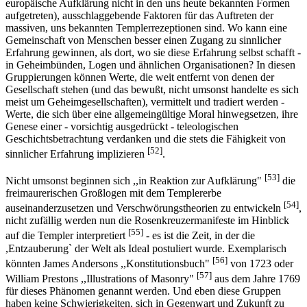
europäische Aufklärung nicht in den uns heute bekannten Formen
aufgetreten), ausschlaggebende Faktoren für das Auftreten der
massiven, uns bekannten Templerrezeptionen sind. Wo kann eine
Gemeinschaft von Menschen besser einen Zugang zu sinnlicher
Erfahrung gewinnen, als dort, wo sie diese Erfahrung selbst schafft -
in Geheimbünden, Logen und ähnlichen Organisationen? In diesen
Gruppierungen können Werte, die weit entfernt von denen der
Gesellschaft stehen (und das bewußt, nicht umsonst handelte es sich
meist um Geheimgesellschaften), vermittelt und tradiert werden -
Werte, die sich über eine allgemeingültige Moral hinwegsetzen, ihre
Genese einer - vorsichtig ausgedrückt - teleologischen
Geschichtsbetrachtung verdanken und die stets die Fähigkeit von
[52]
sinnlicher Erfahrung implizieren
.
[53]
Nicht umsonst beginnen sich ,,in Reaktion zur Aufklärung"
die
freimaurerischen Großlogen mit dem Templererbe
[54]
auseinanderzusetzen und Verschwörungstheorien zu entwickeln
,
nicht zufällig werden nun die Rosenkreuzermanifeste im Hinblick
[55]
auf die Templer interpretiert
- es ist die Zeit, in der die
,Entzauberung` der Welt als Ideal postuliert wurde. Exemplarisch
[56]
könnten James Andersons ,,Konstitutionsbuch"
von 1723 oder
[57]
William Prestons ,,Illustrations of Masonry"
aus dem Jahre 1769
für dieses Phänomen genannt werden. Und eben diese Gruppen
haben keine Schwierigkeiten, sich in Gegenwart und Zukunft zu