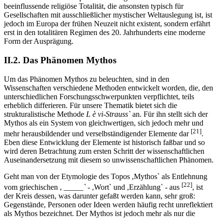
beeinflussende religiöse Totalität, die ansonsten typisch für
Gesellschaften mit ausschließlicher mystischer Weltauslegung ist, ist
jedoch im Europa der frühen Neuzeit nicht existent, sondern erfährt
erst in den totalitären Regimen des 20. Jahrhunderts eine moderne
Form der Ausprägung.
II.2. Das Phänomen Mythos
Um das Phänomen Mythos zu beleuchten, sind in den
Wissenschaften verschiedene Methoden entwickelt worden, die, den
unterschiedlichen Forschungsschwerpunkten verpflichtet, teils
erheblich differieren. Für unsere Thematik bietet sich die
strukturalistische Methode
L è vi-Strauss`
an. Für ihn stellt sich der
Mythos als ein System von gleichwertigen, sich jedoch mehr und
[21]
mehr herausbildender und verselbständigender Elemente dar
.
Eben diese Entwicklung der Elemente ist historisch faßbar und so
wird deren Betrachtung zum ersten Schritt der wissenschaftlichen
Auseinandersetzung mit diesem so unwissenschaftlichen Phänomen.
Geht man von der Etymologie des Topos ,Mythos` als Entlehnung
[22]
vom griechischen ,
_____`
- ,Wort` und ,Erzählung` - aus
, ist
der Kreis dessen, was darunter gefaßt werden kann, sehr groß:
Gegenstände, Personen oder Ideen werden häufig recht unreflektiert
als Mythos bezeichnet. Der Mythos ist jedoch mehr als nur die