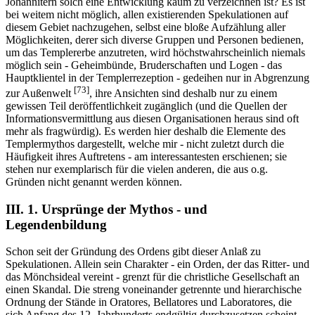
Johannitern solch eine Entwicklung kaum zu verzeichnen ist? Es ist
bei weitem nicht möglich, allen existierenden Spekulationen auf
diesem Gebiet nachzugehen, selbst eine bloße Aufzählung aller
Möglichkeiten, derer sich diverse Gruppen und Personen bedienen,
um das Templererbe anzutreten, wird höchstwahrscheinlich niemals
möglich sein - Geheimbünde, Bruderschaften und Logen - das
Hauptklientel in der Templerrezeption - gedeihen nur in Abgrenzung
[73]
zur Außenwelt
, ihre Ansichten sind deshalb nur zu einem
gewissen Teil deröffentlichkeit zugänglich (und die Quellen der
Informationsvermittlung aus diesen Organisationen heraus sind oft
mehr als fragwürdig). Es werden hier deshalb die Elemente des
Templermythos dargestellt, welche mir - nicht zuletzt durch die
Häufigkeit ihres Auftretens - am interessantesten erschienen; sie
stehen nur exemplarisch für die vielen anderen, die aus o.g.
Gründen nicht genannt werden können.
III. 1. Ursprünge der Mythos - und
Legendenbildung
Schon seit der Gründung des Ordens gibt dieser Anlaß zu
Spekulationen. Allein sein Charakter - ein Orden, der das Ritter- und
das Mönchsideal vereint - grenzt für die christliche Gesellschaft an
einen Skandal. Die streng voneinander getrennte und hierarchische
Ordnung der Stände in Oratores, Bellatores und Laboratores, die
sich Anfang des 12. Jahrhunderts endgültig durchzusetzen scheint,