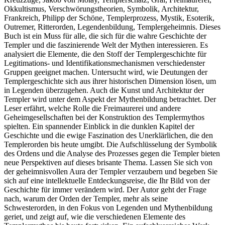
Okkultismus, Verschwörungstheorien, Symbolik, Architektur,
Frankreich, Philipp der Schöne, Templerprozess, Mystik, Esoterik,
Outremer, Ritterorden, Legendenbildung, Templergeheimnis. Dieses
Buch ist ein Muss für alle, die sich für die wahre Geschichte der
Templer und die faszinierende Welt der Mythen interessieren. Es
analysiert die Elemente, die den Stoff der Templergeschichte für
Legitimations- und Identifikationsmechanismen verschiedenster
Gruppen geeignet machen. Untersucht wird, wie Deutungen der
Templergeschichte sich aus ihrer historischen Dimension lösen, um
in Legenden überzugehen. Auch die Kunst und Architektur der
Templer wird unter dem Aspekt der Mythenbildung betrachtet. Der
Leser erfährt, welche Rolle die Freimaurerei und andere
Geheimgesellschaften bei der Konstruktion des Templermythos
spielten. Ein spannender Einblick in die dunklen Kapitel der
Geschichte und die ewige Faszination des Unerklärlichen, die den
Templerorden bis heute umgibt. Die Aufschlüsselung der Symbolik
des Ordens und die Analyse des Prozesses gegen die Templer bieten
neue Perspektiven auf dieses brisante Thema. Lassen Sie sich von
der geheimnisvollen Aura der Templer verzaubern und begeben Sie
sich auf eine intellektuelle Entdeckungsreise, die Ihr Bild von der
Geschichte für immer verändern wird. Der Autor geht der Frage
nach, warum der Orden der Templer, mehr als seine
Schwesterorden, in den Fokus von Legenden und Mythenbildung
geriet, und zeigt auf, wie die verschiedenen Elemente des