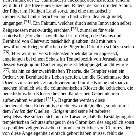
wird durch die Idee eines einzelnen Ritters, der sich um den Schutz
der Pilger im Heiligen Land sorgt, und eine monastische
Gemeinschaft mit ritterlichen und christlichen Idealen gründet,
[74]
umgangen
. Ein Faktum, welches durch seine Innovation selbst
[75]
Zeitgenossen merkwürdig erschien
, zumal es für viele
esoterische ,Forscher` zweifelhaft ist, ob Hugo de Payens und
Bernhard von Clairvaux tatsächlich glaubten, daß mit neun
bewaffneten Kriegermönchen die Pilger im Orient zu schützen seien
[76]
. Hier wird mit verschiedensten Spekulationen angesetzt,
angefangen bei einem Schatz im Tempelbezirk von Jerusalem, zu
dessen Bergung und Sicherung eine Elitetruppe gebraucht wurde
[77]
, bis hin zu der zweifelhaften Theorie, die Templer seien ein
Orden, von Bernhard ins Leben gerufen, um die Geheimnisse des
Orients zu sammeln, zu archivieren und für die Kirche nutzbar zu
machen (ähnlich wie die columbanischen Klöster die keltischen, die
benediktinischen Klöster die abendländischen Geheimlehren
[78]
aufbewahren würden!
). Begründet werden diese
abenteuerlichen Erkenntnisse nicht etwa mit Quellen, sondern mit
dem
Fehlen
der Quellen -
Baigent
und seine Mitarbeiter
beispielsweise stützen sich auf die Tatsache, daß die Bestätigung des
templerischen Schutzauftrages in den Chroniken des angeblich sonst
so peniblen zeitgenössischen Chronisten Fulcher von Chartres, der
von diese Angelegenheit einfach gehört haben müsse, fehlt; sie