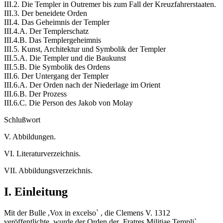
III.2. Die Templer in Outremer bis zum Fall der Kreuzfahrerstaaten.
III.3. Der beneidete Orden
III.4. Das Geheimnis der Templer
III.4.A. Der Templerschatz
III.4.B. Das Templergeheimnis
III.5. Kunst, Architektur und Symbolik der Templer
III.5.A. Die Templer und die Baukunst
III.5.B. Die Symbolik des Ordens
III.6. Der Untergang der Templer
III.6.A. Der Orden nach der Niederlage im Orient
III.6.B. Der Prozess
III.6.C. Die Person des Jakob von Molay
Schlußwort
V. Abbildungen.
VI. Literaturverzeichnis.
VII. Abbildungsverzeichnis.
I. Einleitung
Mit der Bulle ,Vox in excelso` , die Clemens V. 1312
veröffentlichte, wurde der Orden der ,Fratres Militiae Templi`