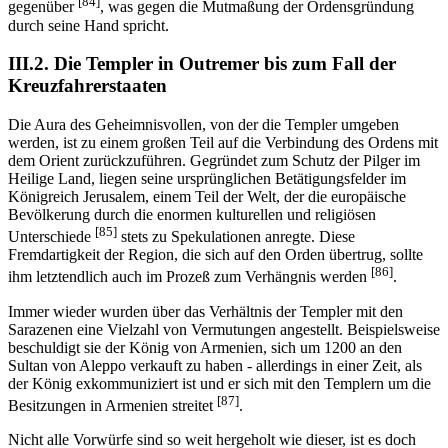
[84]
gegenüber
, was gegen die Mutmaßung der Ordensgründung
durch seine Hand spricht.
III.2. Die Templer in Outremer bis zum Fall der
Kreuzfahrerstaaten
Die Aura des Geheimnisvollen, von der die Templer umgeben
werden, ist zu einem großen Teil auf die Verbindung des Ordens mit
dem Orient zurückzuführen. Gegründet zum Schutz der Pilger im
Heilige Land, liegen seine ursprünglichen Betätigungsfelder im
Königreich Jerusalem, einem Teil der Welt, der die europäische
Bevölkerung durch die enormen kulturellen und religiösen
[85]
Unterschiede
stets zu Spekulationen anregte. Diese
Fremdartigkeit der Region, die sich auf den Orden übertrug, sollte
[86]
ihm letztendlich auch im Prozeß zum Verhängnis werden
.
Immer wieder wurden über das Verhältnis der Templer mit den
Sarazenen eine Vielzahl von Vermutungen angestellt. Beispielsweise
beschuldigt sie der König von Armenien, sich um 1200 an den
Sultan von Aleppo verkauft zu haben - allerdings in einer Zeit, als
der König exkommuniziert ist und er sich mit den Templern um die
[87]
Besitzungen in Armenien streitet
.
Nicht alle Vorwürfe sind so weit hergeholt wie dieser, ist es doch