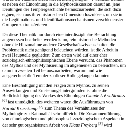
es neben der Einordnung in die Mythosdiskussion darauf an, jene
Deutungen der Templergeschichte herauszuarbeiten, die sich dazu
eignen, sich aus ihrer historischen Dimension loszulösen, um sie in
die Legitimations- und Identifikationsmechanismen verschiedenster
Gruppen zu transferieren.
Da diese Thematik nur durch eine interdisziplinäre Betrachtung
angemessen bearbeitet werden kann, rein historische Methoden
ohne die Hinzunahme anderer Gesellschaftswissenschaften die
Problematik nicht genügend beleuchten würden, ist die Arbeit in
zwei Hauptteile gegliedert: Zum ersten wird auf einer eher
soziologisch-ethnophilosophischen Ebene versucht, das Phänomen
des Mythos und der Mythisierung im allgemeinen zu beleuchten, um
dann im zweiten Teil herauszuarbeiten, warum und wie
ausgerechnet die Templer zu dieser Rolle gelangen konnten.
Eine Beschäftigung mit den Fragen zum Mythos, zu seinen
Auswirkungen und Entstehungshintergründen ist ohne die
Berücksichtigung des Werkes des Ethnologen
Claude L è vi-Strauss
[6]
fast unmöglich, des weiteren waren die Ausführungen von
[7]
Harald Krusekamp
zum Thema des Verhältnisses der
Mythologie zur Rationalität sehr hilfreich. Die Zusammenführung
von ethnologischem und philosophisch-soziologischem Aspekten in
[8]
der sehr gut organisierten Arbeit von
Klaus Freyberg
wird