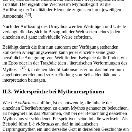
Totalität. Der eigentliche Wechsel im Mythosbegriff ist die
Auflösung der Totalität der Elemente zugunsten ihrer jeweiligen
[36]
Autonomie
.
Nach der Auflösung des Urmythos werden Wertungen und Urteile
verlangt, die das ,sich in Bezug mit der Welt setzen` eines jeden
einzelnen auf ganz individuelle Weise erfordern.
Befähigt durch die ihm nun autonom zur Verfügung stehenden
konkreten Aneignungsweisen kann jeder einzelne seine ganz
persönliche Aneignung von Welt finden. Beispiele dafür finden wir
im Epos oder in der Tragödie (den ,,literarischen Verformungen des
[37]
Mythos"
), in denen Identifikationsmuster für das Individuum
angeboten werden und so zur Findung von Selbstidentität und -
interpretation beitragen.
II.3. Widersprüche bei Mythenrezeptionen
Wie
L è vi-Strauss
anführt, ist es notwendig, die Inhalte der
einzelnen Überlieferungen zu einem Mythos genauer zu beleuchten.
Es begegnet uns das Phänomen, daß bei der Betrachtung desselben
Mythos aus verschiedenen Perspektiven seine Inhalte wechseln. Als
Beispiel führt
L è vi-Strauss
an, daß in indianischen
Ursprungsmythen ein und derselbe Gott in derselben Geschichte ein