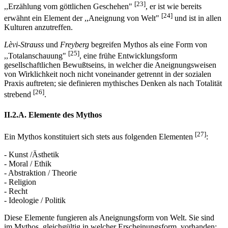
[23]
,,Erzählung vom göttlichen Geschehen"
, er ist wie bereits
[24]
erwähnt ein Element der ,,Aneignung von Welt"
und ist in allen
Kulturen anzutreffen.
Lèvi-Strauss
und
Freyberg
begreifen Mythos als eine Form von
[25]
,,Totalanschauung"
, eine frühe Entwicklungsform
gesellschaftlichen Bewußtseins, in welcher die Aneignungsweisen
von Wirklichkeit noch nicht voneinander getrennt in der sozialen
Praxis auftreten; sie definieren mythisches Denken als nach Totalität
[26]
strebend
.
II.2.A. Elemente des Mythos
[27]
Ein Mythos konstituiert sich stets aus folgenden Elementen
:
- Kunst /Ästhetik
- Moral / Ethik
- Abstraktion / Theorie
- Religion
- Recht
- Ideologie / Politik
Diese Elemente fungieren als Aneignungsform von Welt. Sie sind
im Mythos, gleichgültig in welcher Erscheinungsform, vorhanden;