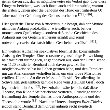
gehen davon aus, daß es möglicherweise ein Verbot gab, über diese
Dinge zu berichten, was nach ihnen auch erklären würde, warum
die ersten Quellen über die Sendung des Hugo erst frühestens 60
[79]
[80]
Jahre nach der Gründung des Ordens erscheinen
/
.
Hier greift die These von
Krusekamp
, die besagt, daß der Mythos
nicht den Anfang protokolliert - wie sollte er auch, bei der
momentanen Quellenlage - sondern daß er die Geschichte des
Anfangs aus der Gegenwart heraus erzählt und somit
[81]
notwendigerweise das tatsächliche Geschehen verfälscht
.
Ein weiterer Aufhänger spekulativer Ideen ist der kometenhafte
Aufstieg der Templer. Eine so rasante eigenständige Entwicklung
hält
Bos
nicht für möglich, er geht davon aus, daß der Orden schon
vor 1120 existierte, Bernhard auch davon gewußt, ihn
möglicherweise selbst ins Leben gerufen habe, und den Templern
nur zur Anerkennung verholfen hätte, um eine große Mission zu
erfüllen. Über die Art dieser Mission hüllt sich
Bos
allerdings in
Schweigen, gelegentlich geht die Rede vom ,Heiligen Gral`, doch
[82]
legt er sich nicht fest
. Festzuhalten wäre jedoch, daß diese
Theorie, von Rudolf Steiner ebenso vertreten, Grundlage für die
Behandlung des Templerthemas in der Anthroposophie und der
[83]
Theosophie wurde
. Nach den Untersuchungen
Bulst-Thieles
jedoch stand Bernhard dem Orden anfangs recht skeptisch