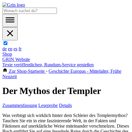
de
en
es
fr
Shop
GRIN Website
Texte veröffentlichen, Rundum-Service genießen
Zur Shop-Startseite
›
Geschichte Europas - Mittelalter, Frühe
Neuzeit
Der Mythos der Templer
Zusammenfassung
Leseprobe
Details
Was verbirgt sich wirklich hinter dem Schleier des Templermythos?
Tauchen Sie ein in eine faszinierende Welt, in der Fakten und
Fiktionen auf unerklärliche Weise miteinander verschmelzen. Dieses
Buch entführt Sie auf eine fesselnde Reise durch die Geschichte des