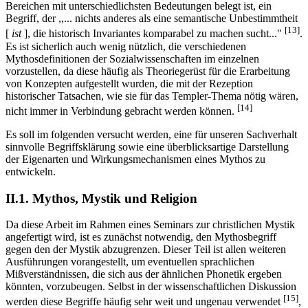
Bereichen mit unterschiedlichsten Bedeutungen belegt ist, ein
Begriff, der ,,... nichts anderes als eine semantische Unbestimmtheit
[13]
[
ist
], die historisch Invariantes komparabel zu machen sucht..."
.
Es ist sicherlich auch wenig nützlich, die verschiedenen
Mythosdefinitionen der Sozialwissenschaften im einzelnen
vorzustellen, da diese häufig als Theoriegerüst für die Erarbeitung
von Konzepten aufgestellt wurden, die mit der Rezeption
historischer Tatsachen, wie sie für das Templer-Thema nötig wären,
[14]
nicht immer in Verbindung gebracht werden können.
Es soll im folgenden versucht werden, eine für unseren Sachverhalt
sinnvolle Begriffsklärung sowie eine überblicksartige Darstellung
der Eigenarten und Wirkungsmechanismen eines Mythos zu
entwickeln.
II.1. Mythos, Mystik und Religion
Da diese Arbeit im Rahmen eines Seminars zur christlichen Mystik
angefertigt wird, ist es zunächst notwendig, den Mythosbegriff
gegen den der Mystik abzugrenzen. Dieser Teil ist allen weiteren
Ausführungen vorangestellt, um eventuellen sprachlichen
Mißverständnissen, die sich aus der ähnlichen Phonetik ergeben
könnten, vorzubeugen. Selbst in der wissenschaftlichen Diskussion
[15]
werden diese Begriffe häufig sehr weit und ungenau verwendet
,