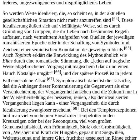
freieres, ungezwungeneres und ursprünglicheres Leben.
So werden Werte idealisiert, die, so scheint es, in der aktuellen
[64]
gesellschaftlichen Situation nicht mehr anzutreffen sind
. Diese
Idealisierung äußert sich auf vielfältigste Weise, sei es durch
Gründung von Gruppen, die ihr Leben nach bestimmten Regeln
aufbauen, nach vermehrtem Aufgreifen von Quellen der jeweiligen
romantisierten Epoche oder in der Schaffung von Symbolen und
[65]
Zeichen, einer semiotischen Konotation des jeweiligen Ideals
.
Auch
Topitsch
erklärt die Entwicklung des Mythos ähnlich wie
Elias
durch eine romantische Stimmung, die ,,jeden auf tragische
Weise abgebrochenen Vorgang mit magischem Glanz und einen
[66]
Hauch Nostalgie umgibt"
, und der spätere Prozeß ist in jedem
[67]
Fall eine solche Zäsur
. Symptomatisch dabei ist die Tatsache,
daß die Anhänger dieser Romantisierung die Gegenwart als eine
Verschlechterung der Vergangenheit ansehen und die Zukunft nur in
der Wiederherstellung der besseren, reinen, also der idealisierten
Vergangenheit liegen kann - einer Vergangenheit, die durch
[68]
Idealisierung zwangloser erscheint
. Bei den Templerrezeptionen
hört man viel vom hehren Einsatz der Tempelritter in den
Kreuzzügen oder bei der Reconquista, viel vom großen
Gemeinschaftsideal, von Frömmigkeit, Stolz oder Großmütigkeit,
von ,,Weisheit und Kraft der Hingabe, gepaart mit Siegwillen,
Weltentsagung und innere Glut, fruchtbar gesteigert im Ringe echter