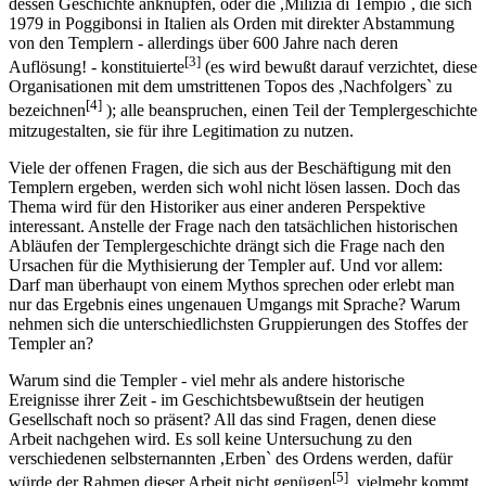
dessen Geschichte anknüpfen, oder die ,Milizia di Tempio`, die sich
1979 in Poggibonsi in Italien als Orden mit direkter Abstammung
von den Templern - allerdings über 600 Jahre nach deren
[3]
Auflösung! - konstituierte
(es wird bewußt darauf verzichtet, diese
Organisationen mit dem umstrittenen Topos des ,Nachfolgers` zu
[4]
bezeichnen
); alle beanspruchen, einen Teil der Templergeschichte
mitzugestalten, sie für ihre Legitimation zu nutzen.
Viele der offenen Fragen, die sich aus der Beschäftigung mit den
Templern ergeben, werden sich wohl nicht lösen lassen. Doch das
Thema wird für den Historiker aus einer anderen Perspektive
interessant. Anstelle der Frage nach den tatsächlichen historischen
Abläufen der Templergeschichte drängt sich die Frage nach den
Ursachen für die Mythisierung der Templer auf. Und vor allem:
Darf man überhaupt von einem Mythos sprechen oder erlebt man
nur das Ergebnis eines ungenauen Umgangs mit Sprache? Warum
nehmen sich die unterschiedlichsten Gruppierungen des Stoffes der
Templer an?
Warum sind die Templer - viel mehr als andere historische
Ereignisse ihrer Zeit - im Geschichtsbewußtsein der heutigen
Gesellschaft noch so präsent? All das sind Fragen, denen diese
Arbeit nachgehen wird. Es soll keine Untersuchung zu den
verschiedenen selbsternannten ,Erben` des Ordens werden, dafür
[5]
würde der Rahmen dieser Arbeit nicht genügen
, vielmehr kommt