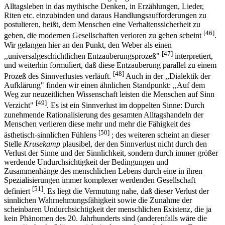
Alltagsleben in das mythische Denken, in Erzählungen, Lieder,
Riten etc. einzubinden und daraus Handlungsaufforderungen zu
postulieren, heißt, dem Menschen eine Verhaltenssicherheit zu
[46]
geben, die modernen Gesellschaften verloren zu gehen scheint
.
Wir gelangen hier an den Punkt, den Weber als einen
[47]
,,universalgeschichtlichen Entzauberungsprozeß"
interpretiert,
und weiterhin formuliert, daß diese Entzauberung parallel zu einem
[48]
Prozeß des Sinnverlustes verläuft.
Auch in der ,,Dialektik der
Aufklärung" finden wir einen ähnlichen Standpunkt: ,,Auf dem
Weg zur neuzeitlichen Wissenschaft leisten die Menschen auf Sinn
[49]
Verzicht"
. Es ist ein Sinnverlust im doppelten Sinne: Durch
zunehmende Rationalisierung des gesamten Alltagshandeln der
Menschen verlieren diese mehr und mehr die Fähigkeit des
[50]
ästhetisch-sinnlichen Fühlens
; des weiteren scheint an dieser
Stelle
Krusekamp
plausibel, der den Sinnverlust nicht durch den
Verlust der Sinne und der Sinnlichkeit, sondern durch immer größer
werdende Undurchsichtigkeit der Bedingungen und
Zusammenhänge des menschlichen Lebens durch eine in ihren
Spezialisierungen immer komplexer werdenden Gesellschaft
[51]
definiert
. Es liegt die Vermutung nahe, daß dieser Verlust der
sinnlichen Wahrnehmungsfähigkeit sowie die Zunahme der
scheinbaren Undurchsichtigkeit der menschlichen Existenz, die ja
kein Phänomen des 20. Jahrhunderts sind (anderenfalls wäre die