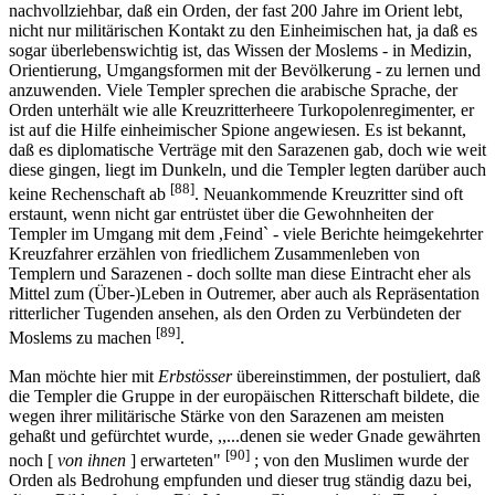
nachvollziehbar, daß ein Orden, der fast 200 Jahre im Orient lebt,
nicht nur militärischen Kontakt zu den Einheimischen hat, ja daß es
sogar überlebenswichtig ist, das Wissen der Moslems - in Medizin,
Orientierung, Umgangsformen mit der Bevölkerung - zu lernen und
anzuwenden. Viele Templer sprechen die arabische Sprache, der
Orden unterhält wie alle Kreuzritterheere Turkopolenregimenter, er
ist auf die Hilfe einheimischer Spione angewiesen. Es ist bekannt,
daß es diplomatische Verträge mit den Sarazenen gab, doch wie weit
diese gingen, liegt im Dunkeln, und die Templer legten darüber auch
[88]
keine Rechenschaft ab
. Neuankommende Kreuzritter sind oft
erstaunt, wenn nicht gar entrüstet über die Gewohnheiten der
Templer im Umgang mit dem ,Feind` - viele Berichte heimgekehrter
Kreuzfahrer erzählen von friedlichem Zusammenleben von
Templern und Sarazenen - doch sollte man diese Eintracht eher als
Mittel zum (Über-)Leben in Outremer, aber auch als Repräsentation
ritterlicher Tugenden ansehen, als den Orden zu Verbündeten der
[89]
Moslems zu machen
.
Man möchte hier mit
Erbstösser
übereinstimmen, der postuliert, daß
die Templer die Gruppe in der europäischen Ritterschaft bildete, die
wegen ihrer militärische Stärke von den Sarazenen am meisten
gehaßt und gefürchtet wurde, ,,...denen sie weder Gnade gewährten
[90]
noch [
von ihnen
] erwarteten"
; von den Muslimen wurde der
Orden als Bedrohung empfunden und dieser trug ständig dazu bei,