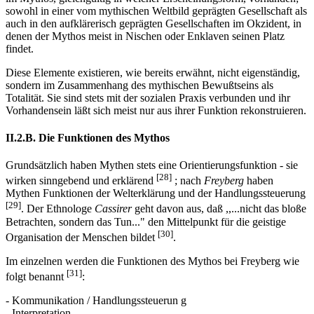
sowohl in einer vom mythischen Weltbild geprägten Gesellschaft als
auch in den aufklärerisch geprägten Gesellschaften im Okzident, in
denen der Mythos meist in Nischen oder Enklaven seinen Platz
findet.
Diese Elemente existieren, wie bereits erwähnt, nicht eigenständig,
sondern im Zusammenhang des mythischen Bewußtseins als
Totalität. Sie sind stets mit der sozialen Praxis verbunden und ihr
Vorhandensein läßt sich meist nur aus ihrer Funktion rekonstruieren.
II.2.B. Die Funktionen des Mythos
Grundsätzlich haben Mythen stets eine Orientierungsfunktion - sie
[28]
wirken sinngebend und erklärend
; nach
Freyberg
haben
Mythen Funktionen der Welterklärung und der Handlungssteuerung
[29]
. Der Ethnologe
Cassirer
geht davon aus, daß ,,...nicht das bloße
Betrachten, sondern das Tun..." den Mittelpunkt für die geistige
[30]
Organisation der Menschen bildet
.
Im einzelnen werden die Funktionen des Mythos bei Freyberg wie
[31]
folgt benannt
:
- Kommunikation / Handlungssteuerun g
- Interpretation