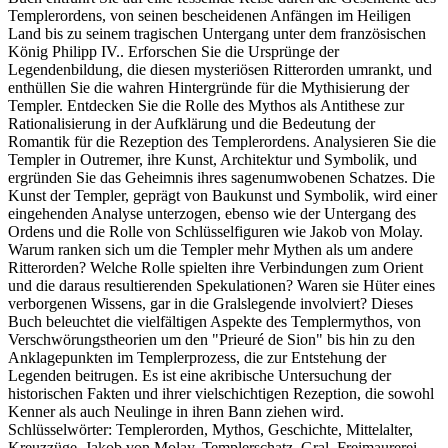
Templerordens, von seinen bescheidenen Anfängen im Heiligen
Land bis zu seinem tragischen Untergang unter dem französischen
König Philipp IV.. Erforschen Sie die Ursprünge der
Legendenbildung, die diesen mysteriösen Ritterorden umrankt, und
enthüllen Sie die wahren Hintergründe für die Mythisierung der
Templer. Entdecken Sie die Rolle des Mythos als Antithese zur
Rationalisierung in der Aufklärung und die Bedeutung der
Romantik für die Rezeption des Templerordens. Analysieren Sie die
Templer in Outremer, ihre Kunst, Architektur und Symbolik, und
ergründen Sie das Geheimnis ihres sagenumwobenen Schatzes. Die
Kunst der Templer, geprägt von Baukunst und Symbolik, wird einer
eingehenden Analyse unterzogen, ebenso wie der Untergang des
Ordens und die Rolle von Schlüsselfiguren wie Jakob von Molay.
Warum ranken sich um die Templer mehr Mythen als um andere
Ritterorden? Welche Rolle spielten ihre Verbindungen zum Orient
und die daraus resultierenden Spekulationen? Waren sie Hüter eines
verborgenen Wissens, gar in die Gralslegende involviert? Dieses
Buch beleuchtet die vielfältigen Aspekte des Templermythos, von
Verschwörungstheorien um den "Prieuré de Sion" bis hin zu den
Anklagepunkten im Templerprozess, die zur Entstehung der
Legenden beitrugen. Es ist eine akribische Untersuchung der
historischen Fakten und ihrer vielschichtigen Rezeption, die sowohl
Kenner als auch Neulinge in ihren Bann ziehen wird.
Schlüsselwörter: Templerorden, Mythos, Geschichte, Mittelalter,
Kreuzzüge, Jakob von Molay, Templerschatz, Gral, Freimaurerei,