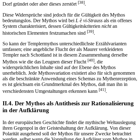
[38]
Dorf gründet oder aber dieses zerstört
.
Diese Widersprüche sind jedoch für die Gültigkeit des Mythos
bedeutungslos. Der Mythos wird bei
L è vi-Strauss
als ein offenes
System charakterisiert, dessen Gültigkeitskriterien
nicht
an
[39]
historischen Elementen festzumachen sind
.
So kann der Templermythos unterschiedlichste Erzählvarianten
umfassen; eine angebliche Flucht der als Maurer verkleideten
Templer nach Schottland ist in diesem Zusammenhang derselbe
[40]
Mythos wie die das Leugnen dieser Flucht
, die
widersprüchlichen Inhalte sind auf der Ebene des Mythos
unerheblich. Jede Mythosvariation existiert also für sich genommen
als die beschränkte Anwendung eines Schemas zu Mythenrezeption,
es ist gleichsam ein Grundmerkmal des Mythos, daß man ihn in
[41]
verschiedensten Umgestaltungen erkennen kann
.
II.4. Der Mythos als Antithesis zur Rationalisierung
in der Aufklärung
In der europäischen Geschichte findet die mythische Weltauslegung
ihren Gegenpol in der Geisteshaltung der Aufklärung. Von dieser
Polarität ausgehend soll der Mythos für unsere Zwecke betrachtet
werden, selbst wenn die Vorstellung der Aufklärer vom Mythos in