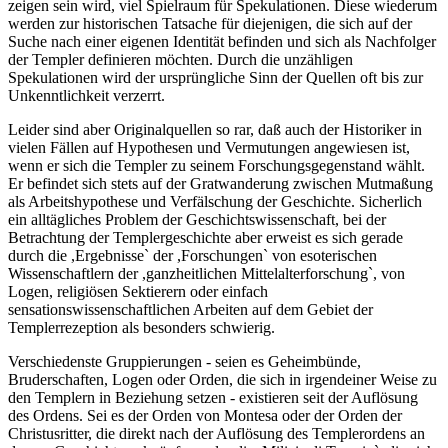
zeigen sein wird, viel Spielraum für Spekulationen. Diese wiederum
werden zur historischen Tatsache für diejenigen, die sich auf der
Suche nach einer eigenen Identität befinden und sich als Nachfolger
der Templer definieren möchten. Durch die unzähligen
Spekulationen wird der ursprüngliche Sinn der Quellen oft bis zur
Unkenntlichkeit verzerrt.
Leider sind aber Originalquellen so rar, daß auch der Historiker in
vielen Fällen auf Hypothesen und Vermutungen angewiesen ist,
wenn er sich die Templer zu seinem Forschungsgegenstand wählt.
Er befindet sich stets auf der Gratwanderung zwischen Mutmaßung
als Arbeitshypothese und Verfälschung der Geschichte. Sicherlich
ein alltägliches Problem der Geschichtswissenschaft, bei der
Betrachtung der Templergeschichte aber erweist es sich gerade
durch die ,Ergebnisse` der ,Forschungen` von esoterischen
Wissenschaftlern der ,ganzheitlichen Mittelalterforschung`, von
Logen, religiösen Sektierern oder einfach
sensationswissenschaftlichen Arbeiten auf dem Gebiet der
Templerrezeption als besonders schwierig.
Verschiedenste Gruppierungen - seien es Geheimbünde,
Bruderschaften, Logen oder Orden, die sich in irgendeiner Weise zu
den Templern in Beziehung setzen - existieren seit der Auflösung
des Ordens. Sei es der Orden von Montesa oder der Orden der
Christusritter, die direkt nach der Auflösung des Templerordens an