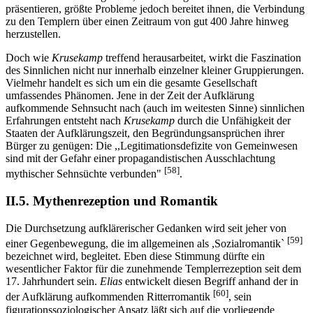
präsentieren, größte Probleme jedoch bereitet ihnen, die Verbindung
zu den Templern über einen Zeitraum von gut 400 Jahre hinweg
herzustellen.
Doch wie
Krusekamp
treffend herausarbeitet, wirkt die Faszination
des Sinnlichen nicht nur innerhalb einzelner kleiner Gruppierungen.
Vielmehr handelt es sich um ein die gesamte Gesellschaft
umfassendes Phänomen. Jene in der Zeit der Aufklärung
aufkommende Sehnsucht nach (auch im weitesten Sinne) sinnlichen
Erfahrungen entsteht nach
Krusekamp
durch die Unfähigkeit der
Staaten der Aufklärungszeit, den Begründungsansprüchen ihrer
Bürger zu genügen: Die ,,Legitimationsdefizite von Gemeinwesen
sind mit der Gefahr einer propagandistischen Ausschlachtung
[58]
mythischer Sehnsüchte verbunden"
.
II.5. Mythenrezeption und Romantik
Die Durchsetzung aufklärerischer Gedanken wird seit jeher von
[59]
einer Gegenbewegung, die im allgemeinen als ,Sozialromantik`
bezeichnet wird, begleitet. Eben diese Stimmung dürfte ein
wesentlicher Faktor für die zunehmende Templerrezeption seit dem
17. Jahrhundert sein.
Elias
entwickelt diesen Begriff anhand der in
[60]
der Aufklärung aufkommenden Ritterromantik
, sein
figurationssoziologischer Ansatz läßt sich auf die vorliegende