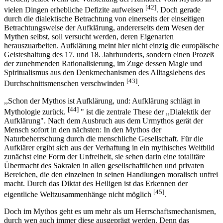
[42]
vielen Dingen erhebliche Defizite aufweisen
. Doch gerade
durch die dialektische Betrachtung von einerseits der einseitigen
Betrachtungsweise der Aufklärung, andererseits dem Wesen der
Mythen selbst, soll versucht werden, deren Eigenarten
herauszuarbeiten. Aufklärung meint hier nicht einzig die europäische
Geisteshaltung des 17. und 18. Jahrhunderts, sondern einen Prozeß
der zunehmenden Rationalisierung, im Zuge dessen Magie und
Spiritualismus aus den Denkmechanismen des Alltagslebens des
[43]
Durchschnittsmenschen verschwinden
.
,,Schon der Mythos ist Aufklärung, und: Aufklärung schlägt in
[44]
Mythologie zurück.
" ist die zentrale These der ,,Dialektik der
Aufklärung". Nach dem Ausbruch aus dem Urmythos gerät der
Mensch sofort in den nächsten: In den Mythos der
Naturbeherrschung durch die menschliche Gesellschaft. Für die
Aufklärer ergibt sich aus der Verhaftung in ein mythisches Weltbild
zunächst eine Form der Unfreiheit, sie sehen darin eine totalitäre
Übermacht des Sakralen in allen gesellschaftlichen und privaten
Bereichen, die den einzelnen in seinen Handlungen moralisch unfrei
macht. Durch das Diktat des Heiligen ist das Erkennen der
[45]
eigentliche Weltzusammenhänge nicht möglich
.
Doch im Mythos geht es um mehr als um Herrschaftsmechanismen,
durch wen auch immer diese ausgeprägt werden. Denn das