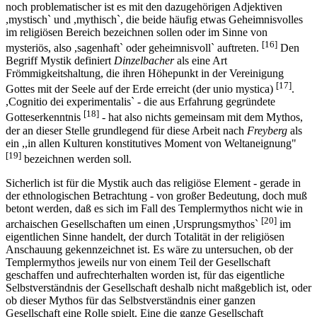
noch problematischer ist es mit den dazugehörigen Adjektiven
,mystisch` und ,mythisch`, die beide häufig etwas Geheimnisvolles
im religiösen Bereich bezeichnen sollen oder im Sinne von
[16]
mysteriös, also ,sagenhaft` oder geheimnisvoll` auftreten.
Den
Begriff Mystik definiert
Dinzelbacher
als eine Art
Frömmigkeitshaltung, die ihren Höhepunkt in der Vereinigung
[17]
Gottes mit der Seele auf der Erde erreicht (der unio mystica)
.
,Cognitio dei experimentalis` - die aus Erfahrung gegründete
[18]
Gotteserkenntnis
- hat also nichts gemeinsam mit dem Mythos,
der an dieser Stelle grundlegend für diese Arbeit nach
Freyberg
als
ein ,,in allen Kulturen konstitutives Moment von Weltaneignung"
[19]
bezeichnen werden soll.
Sicherlich ist für die Mystik auch das religiöse Element - gerade in
der ethnologischen Betrachtung - von großer Bedeutung, doch muß
betont werden, daß es sich im Fall des Templermythos nicht wie in
[20]
archaischen Gesellschaften um einen ,Ursprungsmythos`
im
eigentlichen Sinne handelt, der durch Totalität in der religiösen
Anschauung gekennzeichnet ist. Es wäre zu untersuchen, ob der
Templermythos jeweils nur von einem Teil der Gesellschaft
geschaffen und aufrechterhalten worden ist, für das eigentliche
Selbstverständnis der Gesellschaft deshalb nicht maßgeblich ist, oder
ob dieser Mythos für das Selbstverständnis einer ganzen
Gesellschaft eine Rolle spielt. Eine die ganze Gesellschaft