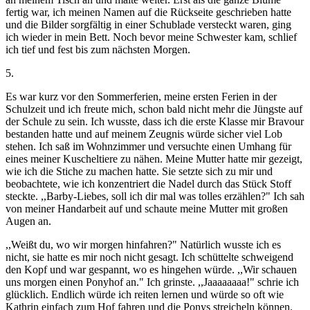
fertig war, ich meinen Namen auf die Rückseite geschrieben hatte
und die Bilder sorgfältig in einer Schublade versteckt waren, ging
ich wieder in mein Bett. Noch bevor meine Schwester kam, schlief
ich tief und fest bis zum nächsten Morgen.
5.
Es war kurz vor den Sommerferien, meine ersten Ferien in der
Schulzeit und ich freute mich, schon bald nicht mehr die Jüngste auf
der Schule zu sein. Ich wusste, dass ich die erste Klasse mir Bravour
bestanden hatte und auf meinem Zeugnis würde sicher viel Lob
stehen. Ich saß im Wohnzimmer und versuchte einen Umhang für
eines meiner Kuscheltiere zu nähen. Meine Mutter hatte mir gezeigt,
wie ich die Stiche zu machen hatte. Sie setzte sich zu mir und
beobachtete, wie ich konzentriert die Nadel durch das Stück Stoff
steckte. ,,Barby-Liebes, soll ich dir mal was tolles erzählen?" Ich sah
von meiner Handarbeit auf und schaute meine Mutter mit großen
Augen an.
,,Weißt du, wo wir morgen hinfahren?" Natürlich wusste ich es
nicht, sie hatte es mir noch nicht gesagt. Ich schüttelte schweigend
den Kopf und war gespannt, wo es hingehen würde. ,,Wir schauen
uns morgen einen Ponyhof an." Ich grinste. ,,Jaaaaaaaa!" schrie ich
glücklich. Endlich würde ich reiten lernen und würde so oft wie
Kathrin einfach zum Hof fahren und die Ponys streicheln können.