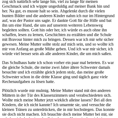
zog sich natürlich sehr lange hin, viel zu lange für meinen
Geschmack und ich wippte ungeduldig auf meiner Bank hin und
her. Na gut, es musste halt so sein. Abgelenkt durch die vielen
bunten Bilder und die anderen Kinder nahm ich nur im Hintergrund
auf, was der Pastor uns sagte. Er dankte Gott für die Hilfe und bat
ihn um eine Hand, die uns auf unserem weiteren Lebensweg
begleiten sollten. Gott hin oder her, ich würde es auch ohne ihn
schaffen, lesen zu lernen, Geschichten zu erzählen und die Schule
mit Bravour hinter mich zu bringen. Dessen war ich mir sehr sicher
gewesen. Meine Mutter sollte stolz auf mich sein, und so wollte ich
mir von Anfang an große Mühe geben. Und ich war mir sicher, ich
würde viel besser sein als alle anderen Kinder, die um mich saßen.
Das Schulhaus hatte ich schon vorher ein paar mal betreten. Es war
die gleiche Schule, die meine zwei Jahre ältere Schwester damals
besuchte und ich erzählte gleich jedem stolz, das meine große
Schwester schon in die dritte Klasse ging und täglich ganz viele
Rechenaufgaben zu lösen hatte.
Plötzlich wurde mir mulmig. Meine Mutter stand mit den anderen
Müttern in der Tür des Klassenzimmers und verabschiedeten sich.
Wollte mich meine Mutter jetzt wirklich alleine lassen? Bei all den
Kindern, die ich nicht kannte? Ich umarmte sie, und versuchte die
kleinen Tränen zu unterdrücken, die in mir hochstiegen. Das konnte
sie doch nicht machen. Ich brauchte doch meine Mutter bei mir, sie