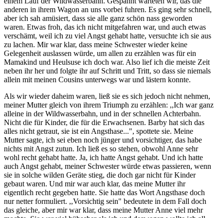
einem Lauf der Wildwasserbahn. Gespannt warteten wir, das die
anderen in ihrem Wagon an uns vorbei fuhren. Es ging sehr schnell,
aber ich sah amüsiert, dass sie alle ganz schön nass geworden
waren. Etwas froh, das ich nicht mitgefahren war, und auch etwas
verschämt, weil ich zu viel Angst gehabt hatte, versuchte ich sie aus
zu lachen. Mir war klar, dass meine Schwester wieder keine
Gelegenheit auslassen würde, um allen zu erzählen was für ein
Mamakind und Heulsuse ich doch war. Also lief ich die meiste Zeit
neben ihr her und folgte ihr auf Schritt und Tritt, so dass sie niemals
allein mit meinen Cousins unterwegs war und lästern konnte.
Als wir wieder daheim waren, ließ sie es sich jedoch nicht nehmen,
meiner Mutter gleich von ihrem Triumph zu erzählen: ,,Ich war ganz
alleine in der Wildwasserbahn, und in der schnellen Achterbahn.
Nicht die für Kinder, die für die Erwachsenen. Barby hat sich das
alles nicht getraut, sie ist ein Angsthase...", spottete sie. Meine
Mutter sagte, ich sei eben noch jünger und vorsichtiger, das habe
nichts mit Angst zutun. Ich ließ es so stehen, obwohl Anne sehr
wohl recht gehabt hatte. Ja, ich hatte Angst gehabt. Und ich hatte
auch Angst gehabt, meiner Schwester würde etwas passieren, wenn
sie in solche wilden Geräte stieg, die doch gar nicht für Kinder
gebaut waren. Und mir war auch klar, das meine Mutter ihr
eigentlich recht gegeben hatte. Sie hatte das Wort Angsthase doch
nur netter formuliert. ,,Vorsichtig sein" bedeutete in dem Fall doch
das gleiche, aber mir war klar, dass meine Mutter Anne viel mehr