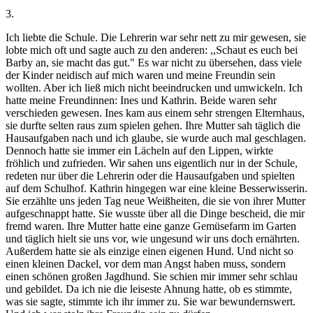
3.
Ich liebte die Schule. Die Lehrerin war sehr nett zu mir gewesen, sie
lobte mich oft und sagte auch zu den anderen: ,,Schaut es euch bei
Barby an, sie macht das gut." Es war nicht zu übersehen, dass viele
der Kinder neidisch auf mich waren und meine Freundin sein
wollten. Aber ich ließ mich nicht beeindrucken und umwickeln. Ich
hatte meine Freundinnen: Ines und Kathrin. Beide waren sehr
verschieden gewesen. Ines kam aus einem sehr strengen Elternhaus,
sie durfte selten raus zum spielen gehen. Ihre Mutter sah täglich die
Hausaufgaben nach und ich glaube, sie wurde auch mal geschlagen.
Dennoch hatte sie immer ein Lächeln auf den Lippen, wirkte
fröhlich und zufrieden. Wir sahen uns eigentlich nur in der Schule,
redeten nur über die Lehrerin oder die Hausaufgaben und spielten
auf dem Schulhof. Kathrin hingegen war eine kleine Besserwisserin.
Sie erzählte uns jeden Tag neue Weißheiten, die sie von ihrer Mutter
aufgeschnappt hatte. Sie wusste über all die Dinge bescheid, die mir
fremd waren. Ihre Mutter hatte eine ganze Gemüsefarm im Garten
und täglich hielt sie uns vor, wie ungesund wir uns doch ernährten.
Außerdem hatte sie als einzige einen eigenen Hund. Und nicht so
einen kleinen Dackel, vor dem man Angst haben muss, sondern
einen schönen großen Jagdhund. Sie schien mir immer sehr schlau
und gebildet. Da ich nie die leiseste Ahnung hatte, ob es stimmte,
was sie sagte, stimmte ich ihr immer zu. Sie war bewundernswert.