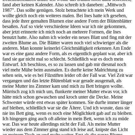
fand aber keinen Kalender. Also schreib ich daneben: ,,Mittwoch
1987". Das sollte genügen. Stolz betrachtete ich mein Werk und
wollte gleich noch ein weiteres malen. Bei Ines hatte ich gesehen,
dass jede ihrer gemalten Blumen eine andere Form der Blütenblätter
besaßen. Auf so viele verschiedene Ideen war ich nie gekommen,
aber jetzt erinnerte ich mich noch an mehrere Formen, die Ines
benutzt hatte. Also nahm ich wieder ein neues Blatt und fing mit der
zweiten Blume an. Die Blätter waren noch viel schwieriger als die
anderen. Man konnte keinerlei Gleichmäßigkeit erkennen Am Ende
war es eine ganz andere Form, als es eigentlich geplant war, aber ich
fand sie gar nicht mal so schlecht. Schließlich war es doch mein
Entwurf. Ich beschloss, es so zu lassen und gab mir diesmal noch
viel mehr Mühe beim ausmalen. Es durfte keine Malrichtung zu
sehen sein, wie es bei Filzstiften leider oft der Fall war. Viel Zeit war
vergangen und das letzte Blütenblatt war gerade ausgemalt, als
meine Mutter ins Zimmer kam und mich zu Bett bringen wollte.
Mürrisch zog ich mich um, flunkerte meiner Mutter etwas vor, ich
hätte mich schon gewaschen und kroch unter die Decke. Meine
Schwester würde erst etwas später kommen. Sie durfte immer länger
auf bleiben, schließlich war sie die Ältere. Und ich wusste, dass sie
nie ins Bett ging, wenn es noch eine Möglichkeit gab auf zu bleiben.
Ich hingegen ging auch oft alleine in mein Bett, wenn ich zu müde
war. Das war heute allerdings nicht der Fall. Als meine Mutter
wieder aus dem Zimmer ging stand ich leise auf, knipste das Licht
an meinem Tisch an und malte weiter. Erst als die ganze Blume