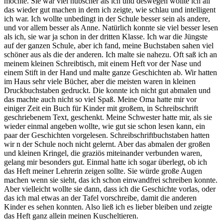
mochte. Sie war viel hübscher als ich und deswegen wollte ich all
das wieder gut machen in dem ich zeigte, wie schlau und intelligent
ich war. Ich wollte unbedingt in der Schule besser sein als andere,
und vor allem besser als Anne. Natürlich konnte sie viel besser lesen
als ich, sie war ja schon in der dritten Klasse. Ich war die Jüngste
auf der ganzen Schule, aber ich fand, meine Buchstaben sahen viel
schöner aus als die der anderen. Ich malte sie nahezu. Oft saß ich an
meinem kleinen Schreibtisch, mit einem Heft vor der Nase und
einem Stift in der Hand und malte ganze Geschichten ab. Wir hatten
im Haus sehr viele Bücher, aber die meisten waren in kleinen
Druckbuchstaben gedruckt. Die konnte ich nicht gut abmalen und
das machte auch nicht so viel Spaß. Meine Oma hatte mir vor
einiger Zeit ein Buch für Kinder mit großem, in Schreibschrift
geschriebenem Text, geschenkt. Meine Schwester hatte mir, als sie
wieder einmal angeben wollte, wie gut sie schon lesen kann, ein
paar der Geschichten vorgelesen. Schreibschriftbuchstaben hatten
wir n der Schule noch nicht gelernt. Aber das abmalen der großen
und kleinen Kringel, die graziös miteinander verbunden waren,
gelang mir besonders gut. Einmal hatte ich sogar überlegt, ob ich
das Heft meiner Lehrerin zeigen sollte. Sie würde große Augen
machen wenn sie sieht, das ich schon einwandfrei schreiben konnte.
Aber vielleicht wollte sie dann, dass ich die Geschichte vorlas, oder
das ich mal etwas an der Tafel vorschreibe, damit die anderen
Kinder es sehen konnten. Also ließ ich es lieber bleiben und zeigte
das Heft ganz allein meinen Kuscheltieren.