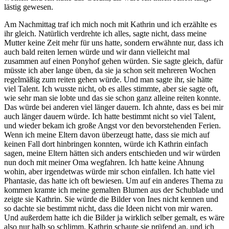
lästig gewesen.
Am Nachmittag traf ich mich noch mit Kathrin und ich erzählte es
ihr gleich. Natürlich verdrehte ich alles, sagte nicht, dass meine
Mutter keine Zeit mehr für uns hatte, sondern erwähnte nur, dass ich
auch bald reiten lernen würde und wir dann vielleicht mal
zusammen auf einen Ponyhof gehen würden. Sie sagte gleich, dafür
müsste ich aber lange üben, da sie ja schon seit mehreren Wochen
regelmäßig zum reiten gehen würde. Und man sagte ihr, sie hätte
viel Talent. Ich wusste nicht, ob es alles stimmte, aber sie sagte oft,
wie sehr man sie lobte und das sie schon ganz alleine reiten konnte.
Das würde bei anderen viel länger dauern. Ich ahnte, dass es bei mir
auch länger dauern würde. Ich hatte bestimmt nicht so viel Talent,
und wieder bekam ich große Angst vor den bevorstehenden Ferien.
Wenn ich meine Eltern davon überzeugt hatte, dass sie mich auf
keinen Fall dort hinbringen konnten, würde ich Kathrin einfach
sagen, meine Eltern hätten sich anders entschieden und wir würden
nun doch mit meiner Oma wegfahren. Ich hatte keine Ahnung
wohin, aber irgendetwas würde mir schon einfallen. Ich hatte viel
Phantasie, das hatte ich oft bewiesen. Um auf ein anderes Thema zu
kommen kramte ich meine gemalten Blumen aus der Schublade und
zeigte sie Kathrin. Sie würde die Bilder von Ines nicht kennen und
so dachte sie bestimmt nicht, dass die Ideen nicht von mir waren.
Und außerdem hatte ich die Bilder ja wirklich selber gemalt, es wäre
also nur halb so schlimm. Kathrin schaute sie prüfend an, und ich