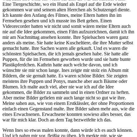
Eine Tiergeschichte, wo ein Hund als Engel auf die Erde wieder
gekommen war und seinem alten Herrchen als Schutzengel diente.
Ich kannte den Anfang des Filmes, meine Eltern hatten ihn im
Fernsehen gesehen und ich musste ins Bett gehen. Einen
Videorecorder hatten wir nicht und somit wären meine Eltern auch
nie auf die Idee gekommen, einen Film aufzuzeichnen, damit ich ihn
mir am Nachmittag ansehen konnte. Ihre Spielsachen waren ganz
anders als meine. Sie hatte keine Kuscheltiere, die ihre Mutter selbst
gemacht hatte. Ihre Sachen waren alle gekauft. Und es waren die
schönsten Spielsachen, die ich jemals gesehen habe. Sie hatte alle
Puppen, für die im Fernsehen geworben wurde und sie hatte bunte
Plastikpferdchen. Kathrin hatte auch welche davon, und ich
wünschte sie mir schon lange. Ines zeigte mir stolz ein Album mit
Bildern, die sie gemalt hatte. Es waren schöne Bilder. Sie zeigten
meistens ihre Puppen und Ponys, manche aber auch Bäume oder
Blumen. Ich malte auch viel, aber nie war ich auf die Idee
gekommen, die Bilder zu sammeln und in einen Ordner zu heften.
Aber meine Bilder gefielen mir auch lange nicht so gut wie ihre.
Meine sahen aus, wie von einem Erstklässler, der ohne Proportionen
einfach einen Gegenstand malte. Ihre Bilder sahen mehr aus, wie die
eines Erwachsenen. Erwachsene konnten sowieso alles besser, das
war für mich klar. Doch an dem Tag bezweifelte ich das.
Wenn Ines so etwas malen konnte, dann würde ich es auch können.
Und ich nahm mir vor, fleißig zu üben. Ich merkte mir, wie sie