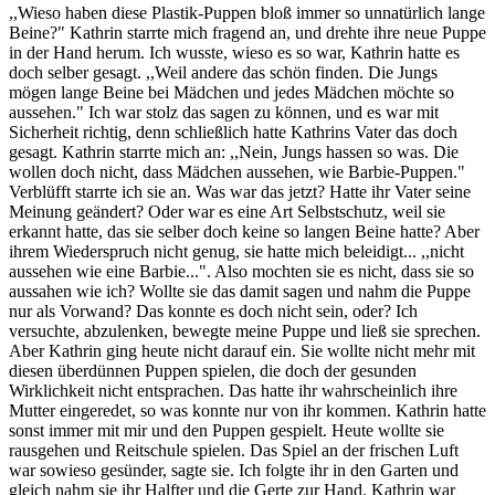
,,Wieso haben diese Plastik-Puppen bloß immer so unnatürlich lange
Beine?" Kathrin starrte mich fragend an, und drehte ihre neue Puppe
in der Hand herum. Ich wusste, wieso es so war, Kathrin hatte es
doch selber gesagt. ,,Weil andere das schön finden. Die Jungs
mögen lange Beine bei Mädchen und jedes Mädchen möchte so
aussehen." Ich war stolz das sagen zu können, und es war mit
Sicherheit richtig, denn schließlich hatte Kathrins Vater das doch
gesagt. Kathrin starrte mich an: ,,Nein, Jungs hassen so was. Die
wollen doch nicht, dass Mädchen aussehen, wie Barbie-Puppen."
Verblüfft starrte ich sie an. Was war das jetzt? Hatte ihr Vater seine
Meinung geändert? Oder war es eine Art Selbstschutz, weil sie
erkannt hatte, das sie selber doch keine so langen Beine hatte? Aber
ihrem Wiederspruch nicht genug, sie hatte mich beleidigt... ,,nicht
aussehen wie eine Barbie...". Also mochten sie es nicht, dass sie so
aussahen wie ich? Wollte sie das damit sagen und nahm die Puppe
nur als Vorwand? Das konnte es doch nicht sein, oder? Ich
versuchte, abzulenken, bewegte meine Puppe und ließ sie sprechen.
Aber Kathrin ging heute nicht darauf ein. Sie wollte nicht mehr mit
diesen überdünnen Puppen spielen, die doch der gesunden
Wirklichkeit nicht entsprachen. Das hatte ihr wahrscheinlich ihre
Mutter eingeredet, so was konnte nur von ihr kommen. Kathrin hatte
sonst immer mit mir und den Puppen gespielt. Heute wollte sie
rausgehen und Reitschule spielen. Das Spiel an der frischen Luft
war sowieso gesünder, sagte sie. Ich folgte ihr in den Garten und
gleich nahm sie ihr Halfter und die Gerte zur Hand. Kathrin war