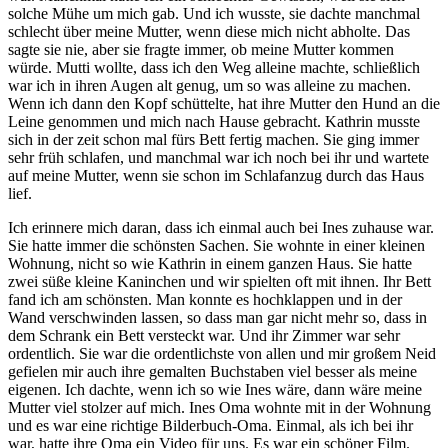
solche Mühe um mich gab. Und ich wusste, sie dachte manchmal
schlecht über meine Mutter, wenn diese mich nicht abholte. Das
sagte sie nie, aber sie fragte immer, ob meine Mutter kommen
würde. Mutti wollte, dass ich den Weg alleine machte, schließlich
war ich in ihren Augen alt genug, um so was alleine zu machen.
Wenn ich dann den Kopf schüttelte, hat ihre Mutter den Hund an die
Leine genommen und mich nach Hause gebracht. Kathrin musste
sich in der zeit schon mal fürs Bett fertig machen. Sie ging immer
sehr früh schlafen, und manchmal war ich noch bei ihr und wartete
auf meine Mutter, wenn sie schon im Schlafanzug durch das Haus
lief.
Ich erinnere mich daran, dass ich einmal auch bei Ines zuhause war.
Sie hatte immer die schönsten Sachen. Sie wohnte in einer kleinen
Wohnung, nicht so wie Kathrin in einem ganzen Haus. Sie hatte
zwei süße kleine Kaninchen und wir spielten oft mit ihnen. Ihr Bett
fand ich am schönsten. Man konnte es hochklappen und in der
Wand verschwinden lassen, so dass man gar nicht mehr so, dass in
dem Schrank ein Bett versteckt war. Und ihr Zimmer war sehr
ordentlich. Sie war die ordentlichste von allen und mir großem Neid
gefielen mir auch ihre gemalten Buchstaben viel besser als meine
eigenen. Ich dachte, wenn ich so wie Ines wäre, dann wäre meine
Mutter viel stolzer auf mich. Ines Oma wohnte mit in der Wohnung
und es war eine richtige Bilderbuch-Oma. Einmal, als ich bei ihr
war, hatte ihre Oma ein Video für uns. Es war ein schöner Film.