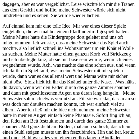
dagegen, aber es war vergeblichst. Leise wischte ich mir die Tränen
aus dem Gesicht und hoffte, meine Schwester würde sich nicht
umdrehen und es sehen. Sie würde wieder lachen.
Auf einmal kam mir eine tolle Idee. Mir war eines dieser Spiele
eingefallen, die wir mal bei einem Pfadfindertreff gespielt hatten.
Meine Mutter hatte die Kindergruppe dort geleitet und uns oft
mitgenommen. Ich wusste, dass meine Schwester das Spiel auch
mochte, also lief ich schnell ins Wohnzimmer um ein Knäuel Wolle
zu suchen. Meine Mutter hatte einen ganzen Korb voll Strickzeug
und ich überlegte kurz, ob sie mir böse sein würde, wenn ich eines
wegnehmen würde. Ach, was machte das eine schon aus, und wenn
ich dafür ein Spiel fand, was meine Schwester mit mir spielen
würde, dann war es das allemal wert und Mama wäre mir sicher
nicht böse. Stolz hielt ich ihr das Knäuel unter die Nase. ,,Was hältst
du davon, wenn wir den Faden durch das ganze Zimmer spannen
und dann mit geschlossenen Augen uns daran lang hangeln." Meine
Schwester sah mich etwas verdutzt an. Für sie war klar, dass man so
was doch nur draußen machen konnte, ich war einfach viel zu
albern. Aber ich ließ mir die Idee nicht nehmen, meine Schwester
hatte in meinen Augen einfach keine Phantasie. Sofort fing ich an,
den faden am Bett festzuknoten und durch das ganze Zimmer zu
spannen. Mal ganz dicht am Boden, mal auch so hoch, das ich auf
einen Stuhl steigen musste um ihn festzubinden. Hin und her, kreuz
und quer. Bald war alles von einem endlos langen Bindfaden