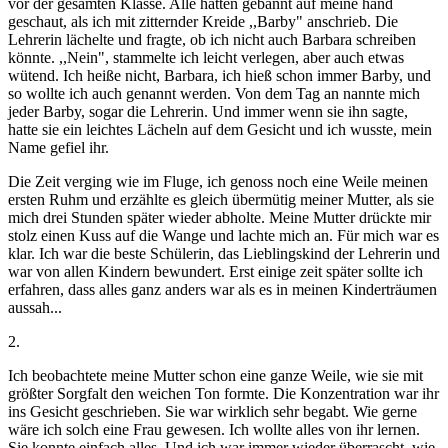
vor der gesamten Klasse. Alle hatten gebannt auf meine hand
geschaut, als ich mit zitternder Kreide ,,Barby" anschrieb. Die
Lehrerin lächelte und fragte, ob ich nicht auch Barbara schreiben
könnte. ,,Nein", stammelte ich leicht verlegen, aber auch etwas
wütend. Ich heiße nicht, Barbara, ich hieß schon immer Barby, und
so wollte ich auch genannt werden. Von dem Tag an nannte mich
jeder Barby, sogar die Lehrerin. Und immer wenn sie ihn sagte,
hatte sie ein leichtes Lächeln auf dem Gesicht und ich wusste, mein
Name gefiel ihr.
Die Zeit verging wie im Fluge, ich genoss noch eine Weile meinen
ersten Ruhm und erzählte es gleich übermütig meiner Mutter, als sie
mich drei Stunden später wieder abholte. Meine Mutter drückte mir
stolz einen Kuss auf die Wange und lachte mich an. Für mich war es
klar. Ich war die beste Schülerin, das Lieblingskind der Lehrerin und
war von allen Kindern bewundert. Erst einige zeit später sollte ich
erfahren, dass alles ganz anders war als es in meinen Kinderträumen
aussah...
2.
Ich beobachtete meine Mutter schon eine ganze Weile, wie sie mit
größter Sorgfalt den weichen Ton formte. Die Konzentration war ihr
ins Gesicht geschrieben. Sie war wirklich sehr begabt. Wie gerne
wäre ich solch eine Frau gewesen. Ich wollte alles von ihr lernen.
Sie konnte einfach alles. Und ich war immer wieder überrascht, wie