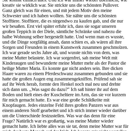
kreativ sie wirklich war. Sie strickte uns die schönsten Pullover.
Ganz gleich was für einen, und mit jedem Motiv den meine
Schwester und ich haben wollten. Sie nähte uns die schönsten
Stofftiere. Stofftiere, die es nirgendwo zu kaufen gab, und die nur
wir besaßen. Erst viel später erfuhr ich, dass sie sogar unseren
großen Teppich in der Diele, sämtliche Schränke und nahezu die
halbe Wohnung selber hergestellt hatte. Und wenn man es wusste,
und die Dinge sorgfältig ansah, dann schien es, als wären all ihre
Sorgen und Freunden in einem Kunstwerk zusammen geschmolzen.
Ich war gerade sechs Jahre alt, und wusste nichts von dem, was
meine Mutter belastete. Ich war sorgenfrei, sah meine Welt mit
Kinderaugen und bewunderte meine Mutter mehr als der Pastor die
heilige Mutter Maria. Es konnte gar nicht anders sein. Ihre dicken
Haare waren zu einem Pferdeschwanz zusammen gebunden und sie
hatte die großen Augen eng zusammengekniffen. Prüfend sah sie
auf ihr Werk herab, formte den Henkel noch mal neu und drehte
sich dann um. ,,Was sagst du dazu?" Ich saß hinter ihr auf dem
Boden und hielt eines der Kuscheltiere im Arm, das sie vor kurzem
für mich gemacht hatte. Es war eine große Schildkröte mit
Knopfaugen. Jedes einzelne Feld ihres großen Panzers war aus
einem anderen Stoff gearbeitet und ich strich immer wieder darüber
um die Unterschiede festzustellen. Was war das denn für eine
Frage? Natürlich war es großartig, was meine Mutter wieder
gemacht hatte. Ich liebte alles was sie tat, denn meine Mutter war für