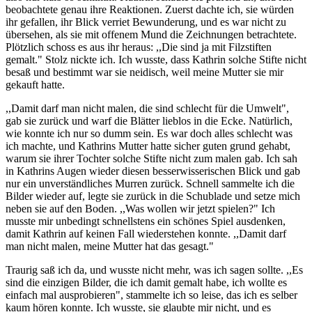
beobachtete genau ihre Reaktionen. Zuerst dachte ich, sie würden
ihr gefallen, ihr Blick verriet Bewunderung, und es war nicht zu
übersehen, als sie mit offenem Mund die Zeichnungen betrachtete.
Plötzlich schoss es aus ihr heraus: ,,Die sind ja mit Filzstiften
gemalt." Stolz nickte ich. Ich wusste, dass Kathrin solche Stifte nicht
besaß und bestimmt war sie neidisch, weil meine Mutter sie mir
gekauft hatte.
,,Damit darf man nicht malen, die sind schlecht für die Umwelt",
gab sie zurück und warf die Blätter lieblos in die Ecke. Natürlich,
wie konnte ich nur so dumm sein. Es war doch alles schlecht was
ich machte, und Kathrins Mutter hatte sicher guten grund gehabt,
warum sie ihrer Tochter solche Stifte nicht zum malen gab. Ich sah
in Kathrins Augen wieder diesen besserwisserischen Blick und gab
nur ein unverständliches Murren zurück. Schnell sammelte ich die
Bilder wieder auf, legte sie zurück in die Schublade und setze mich
neben sie auf den Boden. ,,Was wollen wir jetzt spielen?" Ich
musste mir unbedingt schnellstens ein schönes Spiel ausdenken,
damit Kathrin auf keinen Fall wiederstehen konnte. ,,Damit darf
man nicht malen, meine Mutter hat das gesagt."
Traurig saß ich da, und wusste nicht mehr, was ich sagen sollte. ,,Es
sind die einzigen Bilder, die ich damit gemalt habe, ich wollte es
einfach mal ausprobieren", stammelte ich so leise, das ich es selber
kaum hören konnte. Ich wusste, sie glaubte mir nicht, und es