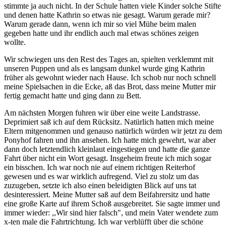
stimmte ja auch nicht. In der Schule hatten viele Kinder solche Stifte
und denen hatte Kathrin so etwas nie gesagt. Warum gerade mir?
Warum gerade dann, wenn ich mir so viel Mühe beim malen
gegeben hatte und ihr endlich auch mal etwas schönes zeigen
wollte.
Wir schwiegen uns den Rest des Tages an, spielten verklemmt mit
unseren Puppen und als es langsam dunkel wurde ging Kathrin
früher als gewohnt wieder nach Hause. Ich schob nur noch schnell
meine Spielsachen in die Ecke, aß das Brot, dass meine Mutter mir
fertig gemacht hatte und ging dann zu Bett.
Am nächsten Morgen fuhren wir über eine weite Landstrasse.
Deprimiert saß ich auf dem Rücksitz. Natürlich hatten mich meine
Eltern mitgenommen und genauso natürlich würden wir jetzt zu dem
Ponyhof fahren und ihn ansehen. Ich hatte mich gewehrt, war aber
dann doch letztendlich kleinlaut eingestiegen und hatte die ganze
Fahrt über nicht ein Wort gesagt. Insgeheim freute ich mich sogar
ein bisschen. Ich war noch nie auf einem richtigen Reiterhof
gewesen und es war wirklich aufregend. Viel zu stolz um das
zuzugeben, setzte ich also einen beleidigten Blick auf uns tat
desinteressiert. Meine Mutter saß auf dem Beifahrersitz und hatte
eine große Karte auf ihrem Schoß ausgebreitet. Sie sagte immer und
immer wieder: ,,Wir sind hier falsch", und mein Vater wendete zum
x-ten male die Fahrtrichtung. Ich war verblüfft über die schöne