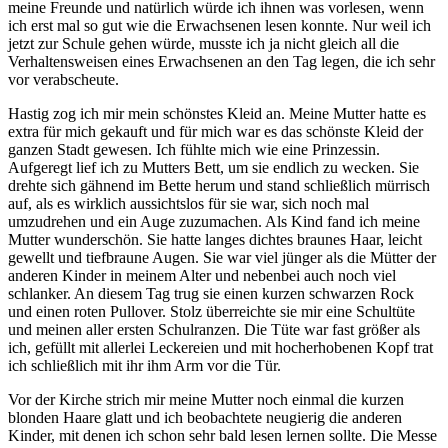
meine Freunde und natürlich würde ich ihnen was vorlesen, wenn
ich erst mal so gut wie die Erwachsenen lesen konnte. Nur weil ich
jetzt zur Schule gehen würde, musste ich ja nicht gleich all die
Verhaltensweisen eines Erwachsenen an den Tag legen, die ich sehr
vor verabscheute.
Hastig zog ich mir mein schönstes Kleid an. Meine Mutter hatte es
extra für mich gekauft und für mich war es das schönste Kleid der
ganzen Stadt gewesen. Ich fühlte mich wie eine Prinzessin.
Aufgeregt lief ich zu Mutters Bett, um sie endlich zu wecken. Sie
drehte sich gähnend im Bette herum und stand schließlich mürrisch
auf, als es wirklich aussichtslos für sie war, sich noch mal
umzudrehen und ein Auge zuzumachen. Als Kind fand ich meine
Mutter wunderschön. Sie hatte langes dichtes braunes Haar, leicht
gewellt und tiefbraune Augen. Sie war viel jünger als die Mütter der
anderen Kinder in meinem Alter und nebenbei auch noch viel
schlanker. An diesem Tag trug sie einen kurzen schwarzen Rock
und einen roten Pullover. Stolz überreichte sie mir eine Schultüte
und meinen aller ersten Schulranzen. Die Tüte war fast größer als
ich, gefüllt mit allerlei Leckereien und mit hocherhobenen Kopf trat
ich schließlich mit ihr ihm Arm vor die Tür.
Vor der Kirche strich mir meine Mutter noch einmal die kurzen
blonden Haare glatt und ich beobachtete neugierig die anderen
Kinder, mit denen ich schon sehr bald lesen lernen sollte. Die Messe