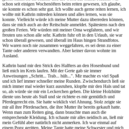
schon seit einigen Wochenöfters beim reiten gewesen, ich glaube,
sie konnte es schon sehr gut. Ich wollte auch gerne reiten lernen, ich
wollte mit Kathrin mitreden können und alles lernen, was sie
konnte. Vielleicht würde ich meine Mutter dazu überreden können,
dass sie mich auch an der Reitschule anmeldet. Spätestens nach den
großen Ferien. Wir würden mit meiner Oma wegfahren, und wir
freuten uns schon alle sehr. Kathrin fuhr oft in den Urlaub, sie war
schon überall gewesen, und überall im Haus hingen Strandfotos.
Wir waren noch nie zusammen weggefahren, es sei denn zu einer
Tante oder anderen verwandten. Aber keiner davon wohnte im
Ausland.
Kathrin band mir den Strick des Halfters an den Hosenbund und
ließ mich im Kreis laufen. Mit der Gerte gab sie immer
Anweisungen ,,Schritt... Trab... hüh...". Mir machte es viel Spaß
und ich lief immer schneller meine Runden. Zwischendurch ließ sie
mich immer mal wieder kurz ausruhen, klopfte mir den Hals und tat
so, als würde sie mir ein Leckerchen geben. Die kleine Holzhütte
diente uns heute als Stall und sie richtete es mir gemütlich und
Pferdegerecht ein. Sie hatte wirklich viel Ahnung. Stolz zeigte sie
mir all ihre Pferdesachen, die ihre Mutter ihr bereits gekauft hatte.
Wenn man zum Reiten ging, dann brauchte man auch die
entsprechende Kleidung. Ich schaute mir alles neidisch an, ließ mir
mein Gefühl aber natürlich nicht anmerken. Ich war einmal auf
einem Pony geritten. Meine Tante hatte meine Schwester und mich