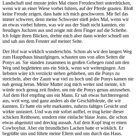
Landschaft und musste jedes Mal einen Freudeschrei unterdrücken,
wenn wir an einer Wiese vorbei fuhren, auf der Pferde grasten. Bloß
keine Freude zeigen, dass hatte ich mich geschworen. Mir fiel das
immer schwerer, denn meine Schwester stieß jedes Mal, wenn wir
an etwas vorbei fuhren, was wir aus der Stadt nicht kannten, ein
freudiges Juchzen aus und zeigte mit dem Finger auf die Scheibe.
Ich folgte ihren Blicken, drehte mich aber dann wieder schnell um
und sah aus dem Fenster auf meiner Seite.
Der Hof war wirklich wunderschön. Schon als wir den langen Weg
zum Haupthaus hinaufgingen, schauten uns von allen Seiten die
Ponys an. Sie standen zusammen in großen Gehegen rund um den
Weg und begleiteten uns ein Stück, wenn wir weitergingen. Am
liebsten wäre ich verzückt stehen geblieben, um die Ponys zu
streicheln, aber der Zaum war viel zu hoch und die Ponys kamen nie
nah genug heran. Meine Mutter zog mich weiter und meinte, ich
würde noch genug zeit finden, um mir die Ponys genau anzusehen.
Auf dem Hof empfing uns ein Mann. Er sah etwas furchterregend
aus, weit weg, und ganz anders als die Geschäftsleute, die wir
kannten. Er hatte ein sehr markantes, nahezu faltiges Gesicht und
wirkte unrasiert. Und was mir sofort auffiel, er trug keine dieser
schicken Reithosen, sondern eine einfache blaue Jeans, die schon
etwas abgenutzt und dreckig aussah. Auf dem Kopf trug er einen
Cowboyhut. Aber ein freundliches Lachen hatte er wirklich. Er
begrüßte uns und führte meine Eltern und uns durch das Haus.