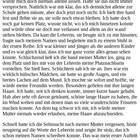
würde mich doch niemals alleine lassen. Hatte sie das nicht immer
versprochen. Natürlich war mir klar, das ich demnächst alleine zur
Schule gehen müsste, aber doch jetzt noch nicht. Ich hielt ihre hand
fest und flehte sie an, sie solle noch etwas bleiben. Ich hatte doch
noch gar keinen Platz, wusste nicht, wo ich mich hinsetzen konnte
und würde ohne sie doch nur verlassen und allein an der wand
stehen bleiben. Da kam die Lehrerin, sie beugte sich zu mir hinunter,
fragte nach meinem Namen und begleitete mich zu einem Stuhl in
der ersten Reihe. Ich war kleiner und jünger als die anderen Kinder
und es war gleich klar, dass ich nur ganz vorne alles genau sehen
könnte. Schluchzend ließ ich die hand meiner Mutter los, ging zu
dem Platz und lies mir von der Lehrerin meine Platznachbarin
vorstellen. Sie hieß Ines. Schüchtern sah ich sie an. Ines war ein
wirklich hübsches Mädchen, sie hatte so große Augen, und ein
breites Lachen auf dem Mund. Ich mochte sie sofort und hoffte, sie
würde meine Freundin werden. Besonders gefielen mir ihre langen
Haare. Ich hatte, seit ich denken konnte, immer kurze haare gehabt.
Hab aber sehr oft davon geträumt, schöne lange Haare zu haben, die
im Wind wehen und mit denen man so viele wunderschöne Frisuren
machen konnte. An dem tag schwor ich mir, ich würde meiner
Mutter niemals wieder erlauben, meine Haare abzuschneiden.
Schnell hatte ich die Sehnsucht nach meiner Mutter vergessen, hörte
neugierig auf die Worte der Lehrerin und zeigte ihr stolz, das ich
schon meinen Namen schreiben konnte. Das war mein erster Auftritt