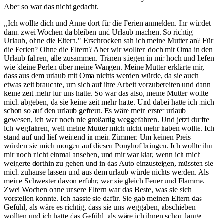
Aber so war das nicht gedacht.
,,Ich wollte dich und Anne dort für die Ferien anmelden. Ihr würdet
dann zwei Wochen da bleiben und Urlaub machen. So richtig
Urlaub, ohne die Eltern." Erschrocken sah ich meine Mutter an? Für
die Ferien? Ohne die Eltern? Aber wir wollten doch mit Oma in den
Urlaub fahren, alle zusammen. Tränen stiegen in mir hoch und liefen
wie kleine Perlen über meine Wangen. Meine Mutter erklärte mir,
dass aus dem urlaub mit Oma nichts werden würde, da sie auch
etwas zeit brauchte, um sich auf ihre Arbeit vorzubereiten und dann
keine zeit mehr für uns hätte. So war das also, meine Mutter wollte
mich abgeben, da sie keine zeit mehr hatte. Und dabei hatte ich mich
schon so auf den urlaub gefreut. Es wäre mein erster urlaub
gewesen, ich war noch nie großartig weggefahren. Und jetzt durfte
ich wegfahren, weil meine Mutter mich nicht mehr haben wollte. Ich
stand auf und lief weinend in mein Zimmer. Um keinen Preis
würden sie mich morgen auf diesen Ponyhof bringen. Ich wollte ihn
mir noch nicht einmal ansehen, und mir war klar, wenn ich mich
weigerte dorthin zu gehen und in das Auto einzusteigen, müssten sie
mich zuhause lassen und aus dem urlaub würde nichts werden. Als
meine Schwester davon erfuhr, war sie gleich Feuer und Flamme.
Zwei Wochen ohne unsere Eltern war das Beste, was sie sich
vorstellen konnte. Ich hasste sie dafür. Sie gab meinen Eltern das
Gefühl, als wäre es richtig, dass sie uns weggaben, abschieben
wollten und ich hatte das Gefühl, als wäre ich ihnen schon lange