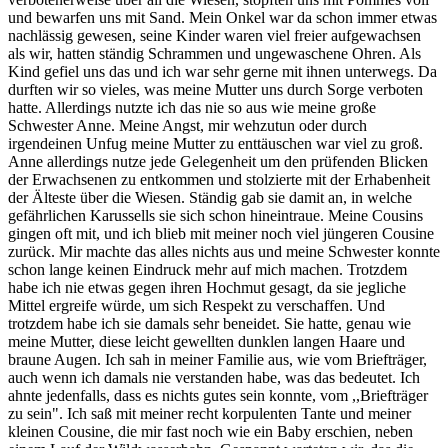
und bewarfen uns mit Sand. Mein Onkel war da schon immer etwas
nachlässig gewesen, seine Kinder waren viel freier aufgewachsen
als wir, hatten ständig Schrammen und ungewaschene Ohren. Als
Kind gefiel uns das und ich war sehr gerne mit ihnen unterwegs. Da
durften wir so vieles, was meine Mutter uns durch Sorge verboten
hatte. Allerdings nutzte ich das nie so aus wie meine große
Schwester Anne. Meine Angst, mir wehzutun oder durch
irgendeinen Unfug meine Mutter zu enttäuschen war viel zu groß.
Anne allerdings nutze jede Gelegenheit um den prüfenden Blicken
der Erwachsenen zu entkommen und stolzierte mit der Erhabenheit
der Älteste über die Wiesen. Ständig gab sie damit an, in welche
gefährlichen Karussells sie sich schon hineintraue. Meine Cousins
gingen oft mit, und ich blieb mit meiner noch viel jüngeren Cousine
zurück. Mir machte das alles nichts aus und meine Schwester konnte
schon lange keinen Eindruck mehr auf mich machen. Trotzdem
habe ich nie etwas gegen ihren Hochmut gesagt, da sie jegliche
Mittel ergreife würde, um sich Respekt zu verschaffen. Und
trotzdem habe ich sie damals sehr beneidet. Sie hatte, genau wie
meine Mutter, diese leicht gewellten dunklen langen Haare und
braune Augen. Ich sah in meiner Familie aus, wie vom Briefträger,
auch wenn ich damals nie verstanden habe, was das bedeutet. Ich
ahnte jedenfalls, dass es nichts gutes sein konnte, vom ,,Briefträger
zu sein". Ich saß mit meiner recht korpulenten Tante und meiner
kleinen Cousine, die mir fast noch wie ein Baby erschien, neben