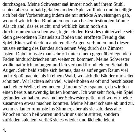
durchzogen. Meine Schwester saß immer noch auf ihrem Stuhl,
schien aber sehr bald gefallen an dem Spiel zu finden und beteiligte
sich bei der Vorbereitung indem sie mir strickte Anweisungen gab,
wo und wie ich den Bindfaden noch am besten festknoten könnte.
Als ich and, das es reicht, und wirklich kaum noch ein
durchkommen zu sehen war, legte ich den Rest des mittlerweile sehr
klein gewordenen Knäuels zu Boden und eröffnete Freudig das
Spiel. Einer würde dem anderen die Augen verbinden, und dieser
musste entlang des Bandes sich seinen Weg durch das Zimmer
tasten. Dabei musste man sehr oft unter einem gegenüberliegenden
Faden hindurchkriechen um weiter zu kommen. Meine Schwester
wollte natürlich anfangen und ich verband ihr mit einem Schal die
Augen. Sehr bald stellte sich heraus, das es auf engem Raum viel
mehr Spaß machte, als in einem Wald, wo sich die Bänder nur selten
schnitten. Wir lachten sehr viel, wiederholten es oft und beschlossen
nach einer Weile, einen neuen ,,Parcours" zu spannen, da wir den
einen bereits auswendig laufen konnten. Ich war sehr froh, ein Spiel
gefunden zu haben, was meiner Schwester gefiel und wo wir beide
zusammen etwas machen konnten. Meine Mutter schaute ab und zu,
wenn es lauter rummste ins Zimmer, aber als sie sah, dass alle
Knochen noch heil waren und wir uns nicht stritten, sondern
zufrieden spielten, verließ sie es wieder und lächelte leicht.
4.