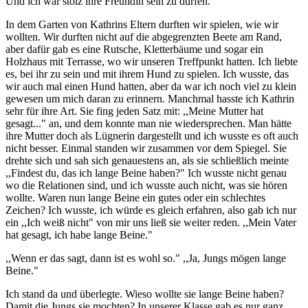
Und ich war stolz ihre Freundin sein zu dürfen.
In dem Garten von Kathrins Eltern durften wir spielen, wie wir
wollten. Wir durften nicht auf die abgegrenzten Beete am Rand,
aber dafür gab es eine Rutsche, Kletterbäume und sogar ein
Holzhaus mit Terrasse, wo wir unseren Treffpunkt hatten. Ich liebte
es, bei ihr zu sein und mit ihrem Hund zu spielen. Ich wusste, das
wir auch mal einen Hund hatten, aber da war ich noch viel zu klein
gewesen um mich daran zu erinnern. Manchmal hasste ich Kathrin
sehr für ihre Art. Sie fing jeden Satz mit: ,,Meine Mutter hat
gesagt..." an, und dem konnte man nie wiedersprechen. Man hätte
ihre Mutter doch als Lügnerin dargestellt und ich wusste es oft auch
nicht besser. Einmal standen wir zusammen vor dem Spiegel. Sie
drehte sich und sah sich genauestens an, als sie schließlich meinte
,,Findest du, das ich lange Beine haben?" Ich wusste nicht genau
wo die Relationen sind, und ich wusste auch nicht, was sie hören
wollte. Waren nun lange Beine ein gutes oder ein schlechtes
Zeichen? Ich wusste, ich würde es gleich erfahren, also gab ich nur
ein ,,Ich weiß nicht" von mir uns ließ sie weiter reden. ,,Mein Vater
hat gesagt, ich habe lange Beine."
,,Wenn er das sagt, dann ist es wohl so." ,,Ja, Jungs mögen lange
Beine."
Ich stand da und überlegte. Wieso wollte sie lange Beine haben?
Damit die Jungs sie mochten? In unserer Klasse gab es nur ganz