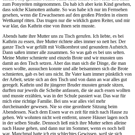
zum Ponyreiten mitgenommen. Da hab ich aber kein Kind gesehen,
dass solche Klamotten anhatte. So was habe ich nur im Fernsehen
gesehen, wenn die Erwachsenen auf den großen Pferden in einem
Wettkampf ritten. Das trugen nur die wirklich guten Reiter, und mir
war klar, das Kathrin eine von ihnen sein musste.
Abends hatte ihre Mutter uns zu Tisch gerufen. Ich liebte, es bei
Kathrin zu essen, ihre Mutter richtete alles immer so nett her. Der
ganze Tisch war gefüllt mit Vollkornbrot und gesundem Aufstrich.
Dann saßen immer alle zusammen. So was gab es bei uns selten.
Meine Mutter schmierte und einzeln Brote und wir mussten uns
damit an den Tisch setzen. Aber das man sich die Dinge, die man
essen wollte, aussuchen konnte und alle beisammen sich die Brote
schmierten, gab es bei uns nicht. Ihr Vater kam immer pünktlich von
der Arbeit, setzte sich an den Tisch und von dann an war alles gut
geregelt. Kathrin und ihr jüngerer Bruder mussten gerade sitzen,
durften nur jeweils die Scheibe anfassen, die sie auch essen wollten
und musste erzählen, was in der Schule passiert war. Das war für
mich eine richtige Familie. Bei uns war alles viel mehr
durcheinander gewesen. Nie so eine geordnete Sitzung beim
Abendessen. Nach dem Essen war es zeit für mich nach Hause zu
gehen. Wir wohnten nicht weit entfernt, unsere Häuser lagen noch
in der selben Straße. Dennoch ließ mich ihre Mutter selten alleine
nach Hause gehen, und dann nur im Sommer, wenn es noch hell
war. Manchmal hatte ich ein schlechtes Gewissen, weil sie sich