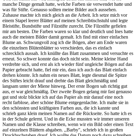
manche Dinge gemalt hatte, welche Farben sie verwendet hatte und
was für Stifte. Genauso sollten meine Bilder auch aussehen.
Zuhause machte ich mich gleich an die Arbeit. Ich setze mich vor
einem Stapel leerer Blätter auf meinen Schreibtischstuhl und legte
Bleistifte, Bundstifte und Filzstifte zurecht. Die Filzstifte gefielen
mir am besten. Die Farben waren so klar und deutlich und Ines hatte
auch die meisten Bilder damit gemalt. Ich find mit einer einfachen
Blume an. Schwungvoll zog ich die Bögen, aber am Ende waren
die einzelnen Blütenblätter so verschieden, das es einfach
schrecklich aussah. Ich knüllte das Blatt zusammen und versuchte es
erneut. So schwer konnte das doch nicht sein. Meine kleine Hand
verdrehte sich, und erst als ich wieder fünf ungleiche Bögen auf das
Papier gebracht hatte, fiel mir ein, dass ich auch das Blatt einfach
drehen könnte. Ich nahm ein neues Blatt, legte diesmal die Spitze
des Stiftes leicht drauf und drehte das Blatt gleichmäßig und
langsam unter der Miene hinweg. Der erste Bogen sah richtig gut
aus, er war gleichmäßig. Der zweite Bogen gelang mir fast genauso
gut und stolz blickte ich auf das Papier als mir darauf eine noch
recht farblose, aber schöne Blume entgegenlachte. Ich malte sie in
den schönsten und kräftigsten Farben aus, die ich kannte und
schrieb ganz klein meinen Namen auf die Rückseite. So hatte ich es
in der Schule gelernt. Und in die Ecke mussten wir immer unseren
Namen und die Klasse schreiben, wenn wir ein Bild oder einen Text
auf einzelnen Blättern abgaben. ,,Barby", schrieb ich in großen
Druckbuchstaben drauf. Ich wollte das Datum noch dazu schreiben,