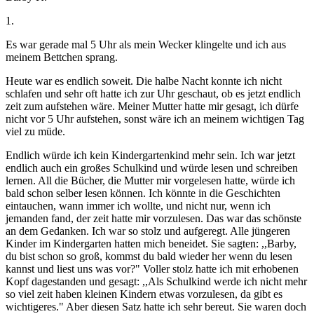
1.
Es war gerade mal 5 Uhr als mein Wecker klingelte und ich aus
meinem Bettchen sprang.
Heute war es endlich soweit. Die halbe Nacht konnte ich nicht
schlafen und sehr oft hatte ich zur Uhr geschaut, ob es jetzt endlich
zeit zum aufstehen wäre. Meiner Mutter hatte mir gesagt, ich dürfe
nicht vor 5 Uhr aufstehen, sonst wäre ich an meinem wichtigen Tag
viel zu müde.
Endlich würde ich kein Kindergartenkind mehr sein. Ich war jetzt
endlich auch ein großes Schulkind und würde lesen und schreiben
lernen. All die Bücher, die Mutter mir vorgelesen hatte, würde ich
bald schon selber lesen können. Ich könnte in die Geschichten
eintauchen, wann immer ich wollte, und nicht nur, wenn ich
jemanden fand, der zeit hatte mir vorzulesen. Das war das schönste
an dem Gedanken. Ich war so stolz und aufgeregt. Alle jüngeren
Kinder im Kindergarten hatten mich beneidet. Sie sagten: ,,Barby,
du bist schon so groß, kommst du bald wieder her wenn du lesen
kannst und liest uns was vor?" Voller stolz hatte ich mit erhobenen
Kopf dagestanden und gesagt: ,,Als Schulkind werde ich nicht mehr
so viel zeit haben kleinen Kindern etwas vorzulesen, da gibt es
wichtigeres." Aber diesen Satz hatte ich sehr bereut. Sie waren doch