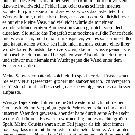
mich der beste Mensch auf der Welt. Ich konnte mir nicht vorstellen,
dass sie irgendwelche Fehler hatte oder etwas schlecht machen
konnte. Ich grinste sie an und sie wusste, was das bedeutete. Ihr
Werk gefiel mir, und sie beschloss, es so zu lassen. Schließlich war
es nur eine kleine Vase, und vielleicht würde sie mit einem
wunderschönen großen Blumenstrauß auch gar nicht so schlecht
aussehen. Sie stellte das Tongefäß zum trocknen auf die Fensterbank
und wies uns an, nicht daran rumzuspielen, weil es sonst runterfallen
und kaputt gehen würde. Ich hätte mich niemals getraut, eines ihrer
wunderbaren Kunststücke zu zerstören, aber ich wusste genau, wie
tollpatschig ich manchmal bei spielen war. Also nickte ich stumm
und schwor mir, niemals mit Wucht gegen die Wand unter dem
Fenster zu laufen.
Meine Schwester hatte nie solch ein Respekt vor den Erwachsenen.
Sie war viel aufgeweckter, gröber und stärker als ich. Ich versprach
es für sie mit, und hoffte so sehr, dass sie wenigstens diesmal besser
aufpasste.
Wenige Tage später fuhren meine Schwester und ich mit meinen
Cousins in einem Vergnügungspark. Wir waren schon einmal mit
unserem Vater dort gewesen, aber der hatte durch seine Arbeit sehr
wenig Zeit für uns. Es war ein warmer Tag und es machte großen
Spaß. Meine Cousins waren zum Teil jünger als ich, aber immer
noch so, dass man mit ihnen reden und spielen konnte. Wir rannten
verbotenerweise über all die Wiesen, stopften uns mit Pommes voll