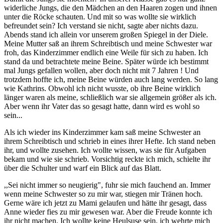
widerliche Jungs, die den Mädchen an den Haaren zogen und ihnen
unter die Röcke schauten. Und mit so was wollte sie wirklich
befreundet sein? Ich verstand sie nicht, sagte aber nichts dazu.
Abends stand ich allein vor unserem großen Spiegel in der Diele.
Meine Mutter saß an ihrem Schreibtisch und meine Schwester war
froh, das Kinderzimmer endlich eine Weile für sich zu haben. Ich
stand da und betrachtete meine Beine. Später würde ich bestimmt
mal Jungs gefallen wollen, aber doch nicht mit 7 Jahren ! Und
trotzdem hoffte ich, meine Beine würden auch lang werden. So lang
wie Kathrins. Obwohl ich nicht wusste, ob ihre Beine wirklich
länger waren als meine, schließlich war sie allgemein größer als ich.
Aber wenn ihr Vater das so gesagt hatte, dann wird es wohl so
sein...
Als ich wieder ins Kinderzimmer kam saß meine Schwester an
ihrem Schreibtisch und schrieb in eines ihrer Hefte. Ich stand neben
ihr, und wollte zusehen. Ich wollte wissen, was sie für Aufgaben
bekam und wie sie schrieb. Vorsichtig reckte ich mich, schielte ihr
über die Schulter und warf ein Blick auf das Blatt.
,,Sei nicht immer so neugierig", fuhr sie mich fauchend an. Immer
wenn meine Schwester so zu mir war, stiegen mir Tränen hoch.
Gerne wäre ich jetzt zu Mami gelaufen und hätte ihr gesagt, dass
Anne wieder fies zu mir gewesen war. Aber die Freude konnte ich
ihr nicht machen. Ich wollte keine Heulsuse sein, ich wehrte mich