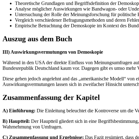
Theoretische Grundlagen und Begriffsdefinition der Demoskop
Analyse möglicher Auswirkungen wie Bandwagon- oder Unde
Untersuchung der Rolle der Meinungsforschung für politische 
Vergleich verschiedener Befragungsmethoden und deren Fehlera
Empirische Betrachtung der Demoskopie im Kontext des Bun
Auszug aus dem Buch
III) Auswirkungsvermutungen von Demoskopie
Während in den USA der direkte Einfluss von Meinungsumfragen auf d
Bundesrepublik Deutschland kaum vor. Dagegen gibt es umso mehr V
Diese gehen jedoch angelehnt and das „amerikanische Modell“ von 
Auswirkungsvermutungen lassen sich in zweifacher Hinsicht untersche
Zusammenfassung der Kapitel
A) Einführung:
Die Einleitung beleuchtet die Kontroverse um die Ve
B) Hauptteil:
Der Hauptteil gliedert sich in eine Begriffsbestimmung
Wahrnehmung von Umfragen.
C) Zusammenfassung und Ergebnisse:
Das Fazit resümiert, dass d