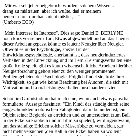
"Mir war seit jeher beigebracht worden, solchem Wissens-
drang zu mißtrauen, aber ich wußte, daß er meinem
neuen Lehrer durchaus nicht mißfiel, ..."
(Umberto ECO)
"Mein Interesse ist Interesse". Dies sagte Daniel E. BERLYNE
noch kurz vor seinem Tod. Etwas abgewandelt und an das Thema
dieser Arbeit angepasst könnte es lauten: Neugier über Neugier.
Obwohl es in der Psychologie, speziell in der
Entwicklungspsychologie, anerkannt ist, dass neugierinduziertes
Verhalten in der Entwicklung und im Lern-/Leistungsverhalten eine
große Rolle spielt, gibt es kaum wissenschaftliche Arbeiten hierüber.
Neugierforschung gehört eher zu den weniger prominenten
Problemgebieten der Psychologie. Folglich findet sie, trotz ihrer
Wichtigkeit, so gut wie keine Beachtung bei Autoren, die sich mit
Motivation und Lern/Leistungsverhalten auseinandersetzten.
Schon im Grundstudium hat mich eine, wenn auch etwas pauschal
formulierte, Aussage fasziniert: "Ein Kind, das ständig durch seine
eingeschränkten motorischen Fähigkeiten darin behindert ist, ein
Objekt seiner Begierde zu erreichen und zu untersuchen (zum Ball
in der Ecke zu krabbeln und mit ihm zu spielen), wird irgendwann,
um das ständige Erleben solcher Misserfolge zu vermeiden, gar
nicht mehr versuchen ‚den Ball in der Ecke′ haben zu wollen".