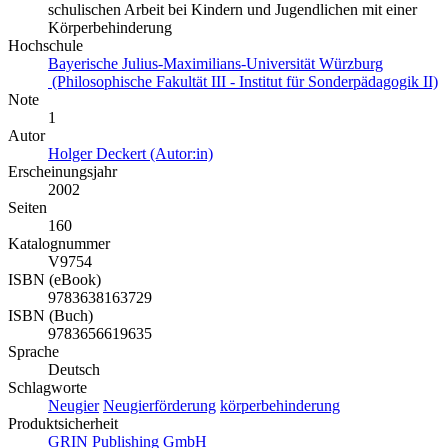
schulischen Arbeit bei Kindern und Jugendlichen mit einer
Körperbehinderung
Hochschule
Bayerische Julius-Maximilians-Universität Würzburg
(Philosophische Fakultät III - Institut für Sonderpädagogik II)
Note
1
Autor
Holger Deckert (Autor:in)
Erscheinungsjahr
2002
Seiten
160
Katalognummer
V9754
ISBN (eBook)
9783638163729
ISBN (Buch)
9783656619635
Sprache
Deutsch
Schlagworte
Neugier
Neugierförderung
körperbehinderung
Produktsicherheit
GRIN Publishing GmbH