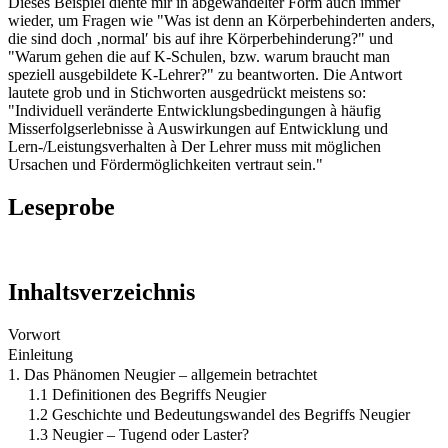
Dieses Beispiel diente mir in abgewandelter Form auch immer
wieder, um Fragen wie "Was ist denn an Körperbehinderten anders,
die sind doch ‚normal′ bis auf ihre Körperbehinderung?" und
"Warum gehen die auf K-Schulen, bzw. warum braucht man
speziell ausgebildete K-Lehrer?" zu beantworten. Die Antwort
lautete grob und in Stichworten ausgedrückt meistens so:
"Individuell veränderte Entwicklungsbedingungen à häufig
Misserfolgserlebnisse à Auswirkungen auf Entwicklung und
Lern-/Leistungsverhalten à Der Lehrer muss mit möglichen
Ursachen und Fördermöglichkeiten vertraut sein."
Leseprobe
Inhaltsverzeichnis
Vorwort
Einleitung
1. Das Phänomen Neugier – allgemein betrachtet
1.1 Definitionen des Begriffs Neugier
1.2 Geschichte und Bedeutungswandel des Begriffs Neugier
1.3 Neugier – Tugend oder Laster?