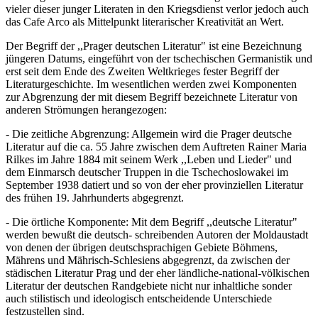
vieler dieser junger Literaten in den Kriegsdienst verlor jedoch auch
das Cafe Arco als Mittelpunkt literarischer Kreativität an Wert.
Der Begriff der ,,Prager deutschen Literatur" ist eine Bezeichnung
jüngeren Datums, eingeführt von der tschechischen Germanistik und
erst seit dem Ende des Zweiten Weltkrieges fester Begriff der
Literaturgeschichte. Im wesentlichen werden zwei Komponenten
zur Abgrenzung der mit diesem Begriff bezeichnete Literatur von
anderen Strömungen herangezogen:
- Die zeitliche Abgrenzung: Allgemein wird die Prager deutsche
Literatur auf die ca. 55 Jahre zwischen dem Auftreten Rainer Maria
Rilkes im Jahre 1884 mit seinem Werk ,,Leben und Lieder" und
dem Einmarsch deutscher Truppen in die Tschechoslowakei im
September 1938 datiert und so von der eher provinziellen Literatur
des frühen 19. Jahrhunderts abgegrenzt.
- Die örtliche Komponente: Mit dem Begriff ,,deutsche Literatur"
werden bewußt die deutsch- schreibenden Autoren der Moldaustadt
von denen der übrigen deutschsprachigen Gebiete Böhmens,
Mährens und Mährisch-Schlesiens abgegrenzt, da zwischen der
städischen Literatur Prag und der eher ländliche-national-völkischen
Literatur der deutschen Randgebiete nicht nur inhaltliche sonder
auch stilistisch und ideologisch entscheidende Unterschiede
festzustellen sind.