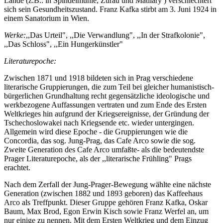
Lande (z.B.: in Spindelmühle, Zürau und Matliary ) verschlechtert
sich sein Gesundheitszustand. Franz Kafka stirbt am 3. Juni 1924 in
einem Sanatorium in Wien.
Werke:
,,Das Urteil", ,,Die Verwandlung", ,,In der Strafkolonie",
,,Das Schloss", ,,Ein Hungerkünstler"
Literaturepoche:
Zwischen 1871 und 1918 bildeten sich in Prag verschiedene
literarische Gruppierungen, die zum Teil bei gleicher humanistisch-
bürgerlichen Grundhaltung recht gegensätzliche ideologische und
werkbezogene Auffassungen vertraten und zum Ende des Ersten
Weltkrieges hin aufgrund der Kriegsereignisse, der Gründung der
Tschechoslowakei nach Kriegsende etc. wieder untergingen.
Allgemein wird diese Epoche - die Gruppierungen wie die
Concordia, das sog. Jung-Prag, das Cafe Arco sowie die sog.
Zweite Generation des Cafe Arco umfaßte- als die bedeutendste
Prager Literaturepoche, als der ,,literarische Frühling" Prags
erachtet.
Nach dem Zerfall der Jung-Prager-Bewegung wählte eine nächste
Generation (zwischen 1882 und 1893 geboren) das Kaffeehaus
Arco als Treffpunkt. Dieser Gruppe gehören Franz Kafka, Oskar
Baum, Max Brod, Egon Erwin Kisch sowie Franz Werfel an, um
nur einige zu nennen. Mit dem Ersten Weltkrieg und dem Einzug