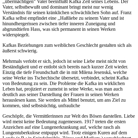
,,übermächtigen" Vater beeinflußt Kafka Zeit seines Lebens. Der
Vater, selbstbewußt und dominant bringt meist nur wenig
Verständnis für seinen kränklichen schwächlichen Sohn auf. Franz
Kafka selbst empfindet eine ,,Haßliebe zu seinem Vater und ist
hinundhergerissen zwischen tiefer inneren Zuneigung und
abgrundtiefen Hass, was sich permanent in seinen Werken
widerspiegelt.
Kafkas Beziehungen zum weiblichen Geschlecht gestalten sich als
äußerst schwierig.
Mehrmals verlobt er sich, jedoch ist seine Liebe meist nicht von
Beständigkeit und er entlobt sich bereits nach kurzer Zeit wieder.
Einzig die tiefe Freundschaft die in mit Milena Jesenská, welche
seine Werke ins Tschechische übersetzt, verbindet, scheint Kafka
von Bedeutung zu sein. Die Probleme die Kafka im wirklichen
Leben hat, projiziert er zumeist in seine Werke, was man auch
deutlich aus seiner Darstellung der Frauen in seinen Werken
herauslesen kann. Sie werden als Mittel benutzt, um ans Ziel zu
kommen, sind selbstsüchtig, unfrauliche
Geschöpfe, die Vermittlerinnen zur Welt des Bösen darstellen. Liebe
wird meist keine Bedeutung zugemessen. 1917 treten die ersten
Anzeichen auf eine Lungenerkrankung auf, welche rasch als
Lungentuberkulose entpuppt wird. Trotz einigen Kuren auf dem