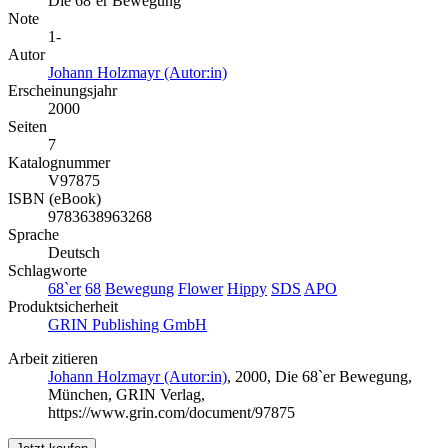
Die 68`er Bewegung
Note
1-
Autor
Johann Holzmayr (Autor:in)
Erscheinungsjahr
2000
Seiten
7
Katalognummer
V97875
ISBN (eBook)
9783638963268
Sprache
Deutsch
Schlagworte
68`er
68
Bewegung
Flower
Hippy
SDS
APO
Produktsicherheit
GRIN Publishing GmbH
Arbeit zitieren
Johann Holzmayr (Autor:in)
, 2000, Die 68`er Bewegung,
München, GRIN Verlag,
https://www.grin.com/document/97875