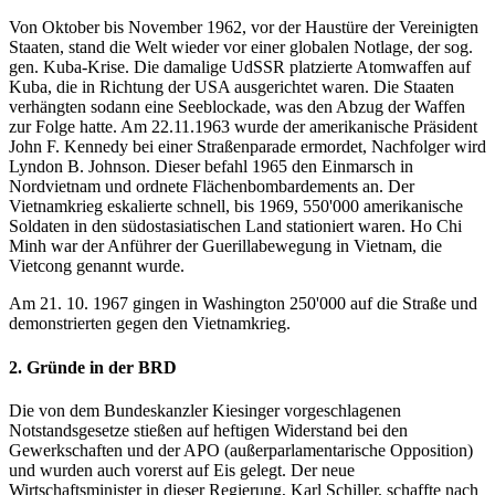
Von Oktober bis November 1962, vor der Haustüre der Vereinigten
Staaten, stand die Welt wieder vor einer globalen Notlage, der sog.
gen. Kuba-Krise. Die damalige UdSSR platzierte Atomwaffen auf
Kuba, die in Richtung der USA ausgerichtet waren. Die Staaten
verhängten sodann eine Seeblockade, was den Abzug der Waffen
zur Folge hatte. Am 22.11.1963 wurde der amerikanische Präsident
John F. Kennedy bei einer Straßenparade ermordet, Nachfolger wird
Lyndon B. Johnson. Dieser befahl 1965 den Einmarsch in
Nordvietnam und ordnete Flächenbombardements an. Der
Vietnamkrieg eskalierte schnell, bis 1969, 550'000 amerikanische
Soldaten in den südostasiatischen Land stationiert waren. Ho Chi
Minh war der Anführer der Guerillabewegung in Vietnam, die
Vietcong genannt wurde.
Am 21. 10. 1967 gingen in Washington 250'000 auf die Straße und
demonstrierten gegen den Vietnamkrieg.
2. Gründe in der BRD
Die von dem Bundeskanzler Kiesinger vorgeschlagenen
Notstandsgesetze stießen auf heftigen Widerstand bei den
Gewerkschaften und der APO (außerparlamentarische Opposition)
und wurden auch vorerst auf Eis gelegt. Der neue
Wirtschaftsminister in dieser Regierung, Karl Schiller, schaffte nach