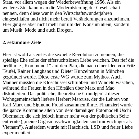
Staat, vor allem wegen der Wiederbewaffnung 1956. Als ein
weiteres Ziel kann man die Modernisierung der Gesellschaft
nennen, denn diese war in den Wirtschaftswunderjahren
eingeschlafen und nicht mehr bereit Veränderungen anzunehmen.
Hier ging es aber nicht mehr nur um den Konsum allein, sondern
um Musik, Mode und auch Drogen.
2. sekundäre Ziele
Hier ist wohl als erstes die sexuelle Revolution zu nennen, die
spießige Ehe sollte der eifersuchtslosen Liebe weichen. Das rief die
berühmte ,,Kommune 1" auf den Plan, die nach einer Idee von Fritz
Teufel, Rainer Langhans und Dieter Kunzelmann in München
gegründet wurde. Diese erste WG wurde zum Mythos. Auch
Männer mussten die Kloschüssel schrubben und Windeln waschen,
während die Frauen in den Hörsälen über Marx und Mao
diskutierten. Das politische, theoretische Grundgerüst dieser
Wohngemeinschaft lieferte Herbert Marcuse, der die Lehren von
Karl Marx und Sigmund Freud zusammenführte. Finanziert wurde
die ganze Kommune allein von dem damaligen Fotomodell Uschi
Obermaier, die sich jedoch immer mehr von der politischen Seite
entfernte (,,meine Orgasmusschwierigkeiten sind mir wichtiger als
Vietnam"). Außerdem wurde mit Haschisch, LSD und freier Liebe
experimentiert. .