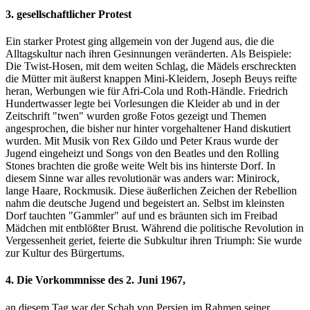
3. gesellschaftlicher Protest
Ein starker Protest ging allgemein von der Jugend aus, die die
Alltagskultur nach ihren Gesinnungen veränderten. Als Beispiele:
Die Twist-Hosen, mit dem weiten Schlag, die Mädels erschreckten
die Mütter mit äußerst knappen Mini-Kleidern, Joseph Beuys reifte
heran, Werbungen wie für Afri-Cola und Roth-Händle. Friedrich
Hundertwasser legte bei Vorlesungen die Kleider ab und in der
Zeitschrift "twen" wurden große Fotos gezeigt und Themen
angesprochen, die bisher nur hinter vorgehaltener Hand diskutiert
wurden. Mit Musik von Rex Gildo und Peter Kraus wurde der
Jugend eingeheizt und Songs von den Beatles und den Rolling
Stones brachten die große weite Welt bis ins hinterste Dorf. In
diesem Sinne war alles revolutionär was anders war: Minirock,
lange Haare, Rockmusik. Diese äußerlichen Zeichen der Rebellion
nahm die deutsche Jugend und begeistert an. Selbst im kleinsten
Dorf tauchten "Gammler" auf und es bräunten sich im Freibad
Mädchen mit entblößter Brust. Während die politische Revolution in
Vergessenheit geriet, feierte die Subkultur ihren Triumph: Sie wurde
zur Kultur des Bürgertums.
4. Die Vorkommnisse des 2. Juni 1967,
an diesem Tag war der Schah von Persien im Rahmen seiner