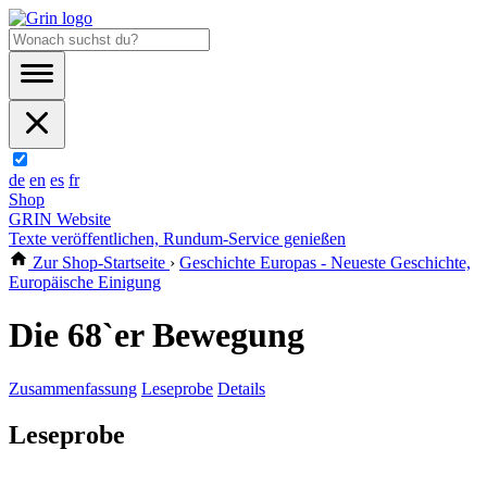
de
en
es
fr
Shop
GRIN Website
Texte veröffentlichen, Rundum-Service genießen
Zur Shop-Startseite
›
Geschichte Europas - Neueste Geschichte,
Europäische Einigung
Die 68`er Bewegung
Zusammenfassung
Leseprobe
Details
Leseprobe