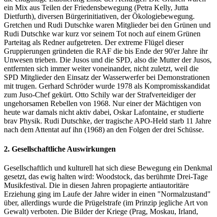
ein Mix aus Teilen der Friedensbewegung (Petra Kelly, Jutta
Dietfurth), diversen Bürgerinitiativen, der Ökologiebewegung.
Gretchen und Rudi Dutschke waren Mitglieder bei den Grünen und
Rudi Dutschke war kurz vor seinem Tot noch auf einem Grünen
Parteitag als Redner aufgetreten. Der extreme Flügel dieser
Gruppierungen gründeten die RAF die bis Ende der 90'er Jahre ihr
Unwesen trieben. Die Jusos und die SPD, also die Mutter der Jusos,
entfernten sich immer weiter voneinander, nicht zuletzt, weil die
SPD Mitglieder den Einsatz der Wasserwerfer bei Demonstrationen
mit trugen. Gerhard Schröder wurde 1978 als Kompromisskandidat
zum Juso-Chef gekürt. Otto Schily war der Strafverteidiger der
ungehorsamen Rebellen von 1968. Nur einer der Mächtigen von
heute war damals nicht aktiv dabei, Oskar Lafontaine, er studierte
brav Physik. Rudi Dutschke, der tragische APO-Held starb 11 Jahre
nach dem Attentat auf ihn (1968) an den Folgen der drei Schüsse.
2. Gesellschaftliche Auswirkungen
Gesellschaftlich und kulturell hat sich diese Bewegung ein Denkmal
gesetzt, das ewig halten wird: Woodstock, das berühmte Drei-Tage
Musikfestival. Die in diesen Jahren propagierte antiautoritäre
Erziehung ging im Laufe der Jahre wider in einen "Normalzustand"
über, allerdings wurde die Prügelstrafe (im Prinzip jegliche Art von
Gewalt) verboten. Die Bilder der Kriege (Prag, Moskau, Irland,