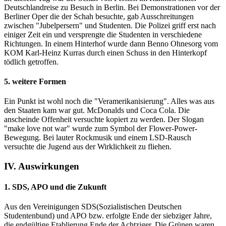
Deutschlandreise zu Besuch in Berlin. Bei Demonstrationen vor der
Berliner Oper die der Schah besuchte, gab Ausschreitungen
zwischen "Jubelpersern" und Studenten. Die Polizei griff erst nach
einiger Zeit ein und versprengte die Studenten in verschiedene
Richtungen. In einem Hinterhof wurde dann Benno Ohnesorg vom
KOM Karl-Heinz Kurras durch einen Schuss in den Hinterkopf
tödlich getroffen.
5. weitere Formen
Ein Punkt ist wohl noch die "Veramerikanisierung". Alles was aus
den Staaten kam war gut. McDonalds und Coca Cola. Die
anscheinde Offenheit versuchte kopiert zu werden. Der Slogan
"make love not war" wurde zum Symbol der Flower-Power-
Bewegung. Bei lauter Rockmusik und einem LSD-Rausch
versuchte die Jugend aus der Wirklichkeit zu fliehen.
IV. Auswirkungen
1. SDS, APO und die Zukunft
Aus den Vereinigungen SDS(Sozialistischen Deutschen
Studentenbund) und APO bzw. erfolgte Ende der siebziger Jahre,
die endgültige Etablierung Ende der Achtziger. Die Grünen waren