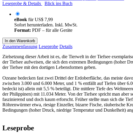
Leseprobe & Details
Blick ins Buch
eBook
für
US$ 7,99
Sofort herunterladen. Inkl. MwSt.
Format:
PDF – für alle Geräte
In den Warenkorb
Zusammenfassung
Leseprobe
Details
Zielsetzung dieser Arbeit ist es, die Tierwelt in der Tiefsee exemplar
der Tiefsee aufweisen, die sich den extremen Bedingungen (hoher Druc
der Tiefsee mit den dortigen Lebensformen geben.
Ozeane bedecken fast zwei Drittel der Erdoberfläche, das meiste davo
zwischen 3.000 und 6.000 Meter, und 1 % entfällt auf Tiefen über 6.0
bedeckt ist) allein mit 5,5 % beteiligt. Die mittlere Tiefe des Weltm
der Philippinen) mit 11.034 Meter. Von der Tiefsee spricht man aber s
faszinierend und doch kaum erforscht. Früher stellte man sich die Ti
Röhrenwürmer etwa, riesige Einzeller, bizarre Fische, räuberische Kreb
Bedingungen (hoher Druck, niedrige Temperatur und Dunkelheit) ang
Leseprobe