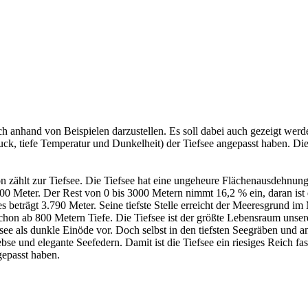
isch anhand von Beispielen darzustellen. Es soll dabei auch gezeigt wer
k, tiefe Temperatur und Dunkelheit) der Tiefsee angepasst haben. Diese
n zählt zur Tiefsee. Die Tiefsee hat eine ungeheure Flächenausdehnung.
00 Meter. Der Rest von 0 bis 3000 Metern nimmt 16,2 % ein, daran ist 
eeres beträgt 3.790 Meter. Seine tiefste Stelle erreicht der Meeresgrund
chon ab 800 Metern Tiefe. Die Tiefsee ist der größte Lebensraum unsere
efsee als dunkle Einöde vor. Doch selbst in den tiefsten Seegräben und 
se und elegante Seefedern. Damit ist die Tiefsee ein riesiges Reich fas
epasst haben.