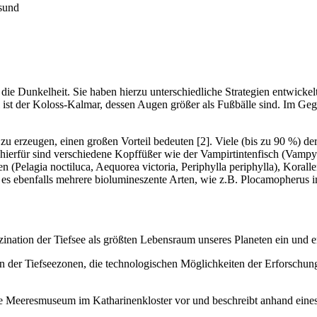
sund
ie Dunkelheit. Sie haben hierzu unterschiedliche Strategien entwickel
st der Koloss-Kalmar, dessen Augen größer als Fußbälle sind. Im Gegen
 zu erzeugen, einen großen Vorteil bedeuten [2]. Viele (bis zu 90 %) d
hierfür sind verschiedene Kopffüßer wie der Vampirtintenfisch (Vampyr
 (Pelagia noctiluca, Aequorea victoria, Periphylla periphylla), Korall
s ebenfalls mehrere biolumineszente Arten, wie z.B. Plocamopherus im
ination der Tiefsee als größten Lebensraum unseres Planeten ein und erl
en der Tiefseezonen, die technologischen Möglichkeiten der Erforschu
he Meeresmuseum im Katharinenkloster vor und beschreibt anhand eine