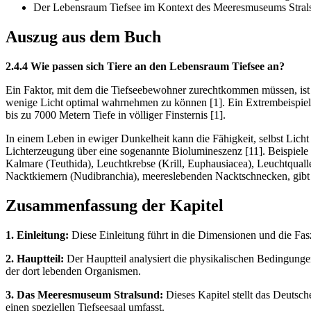
Der Lebensraum Tiefsee im Kontext des Meeresmuseums Stral
Auszug aus dem Buch
2.4.4 Wie passen sich Tiere an den Lebensraum Tiefsee an?
Ein Faktor, mit dem die Tiefseebewohner zurechtkommen müssen, ist d
wenige Licht optimal wahrnehmen zu können [1]. Ein Extrembeispiel i
bis zu 7000 Metern Tiefe in völliger Finsternis [1].
In einem Leben in ewiger Dunkelheit kann die Fähigkeit, selbst Licht
Lichterzeugung über eine sogenannte Biolumineszenz [11]. Beispiele 
Kalmare (Teuthida), Leuchtkrebse (Krill, Euphausiacea), Leuchtquallen
Nacktkiemern (Nudibranchia), meereslebenden Nacktschnecken, gibt e
Zusammenfassung der Kapitel
1. Einleitung:
Diese Einleitung führt in die Dimensionen und die Fasz
2. Hauptteil:
Der Hauptteil analysiert die physikalischen Bedingung
der dort lebenden Organismen.
3. Das Meeresmuseum Stralsund:
Dieses Kapitel stellt das Deutsc
einen speziellen Tiefseesaal umfasst.