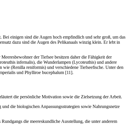
t. Bei einigen sind die Augen hoch empfindlich und sehr groß, um das
satz dazu sind die Augen des Pelikanaals winzig klein. Er lebt in
er Meeresbewohner der Tiefsee besitzen daher die Fähigkeit der
oteuthis infernalis), die Wunderlampen (Lycoteuthis) und andere
en wie (Renilla reniformis) und verschiedene Tiefseefische. Unter den
perialis und Phylliroe bucephalum [11].
äutert die persönliche Motivation sowie die Zielsetzung der Arbeit.
ng und die biologischen Anpassungsstrategien sowie Nahrungsnetze
s Rundgangs die meereskundliche Ausstellung, die unter anderem