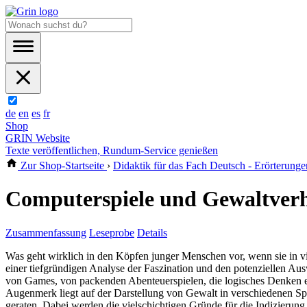
de
en
es
fr
Shop
GRIN Website
Texte veröffentlichen, Rundum-Service genießen
Zur Shop-Startseite
›
Didaktik für das Fach Deutsch - Erörterung
Computerspiele und Gewaltverh
Zusammenfassung
Leseprobe
Details
Was geht wirklich in den Köpfen junger Menschen vor, wenn sie in vi
einer tiefgründigen Analyse der Faszination und den potenziellen Au
von Games, von packenden Abenteuerspielen, die logisches Denken erf
Augenmerk liegt auf der Darstellung von Gewalt in verschiedenen Spie
geraten. Dabei werden die vielschichtigen Gründe für die Indizierung