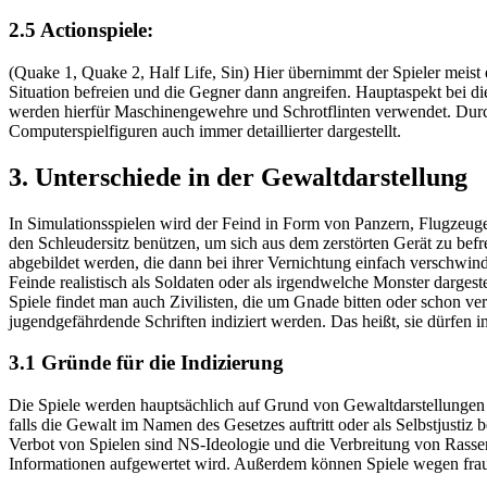
2.5 Actionspiele:
(Quake 1, Quake 2, Half Life, Sin) Hier übernimmt der Spieler meist
Situation befreien und die Gegner dann angreifen. Hauptaspekt bei di
werden hierfür Maschinengewehre und Schrotflinten verwendet. Durch
Computerspielfiguren auch immer detaillierter dargestellt.
3. Unterschiede in der Gewaltdarstellung
In Simulationsspielen wird der Feind in Form von Panzern, Flugzeug
den Schleudersitz benützen, um sich aus dem zerstörten Gerät zu befr
abgebildet werden, die dann bei ihrer Vernichtung einfach verschwind
Feinde realistisch als Soldaten oder als irgendwelche Monster darges
Spiele findet man auch Zivilisten, die um Gnade bitten oder schon ve
jugendgefährdende Schriften indiziert werden. Das heißt, sie dürfen 
3.1 Gründe für die Indizierung
Die Spiele werden hauptsächlich auf Grund von Gewaltdarstellungen i
falls die Gewalt im Namen des Gesetzes auftritt oder als Selbstjustiz
Verbot von Spielen sind NS-Ideologie und die Verbreitung von Rass
Informationen aufgewertet wird. Außerdem können Spiele wegen frauen