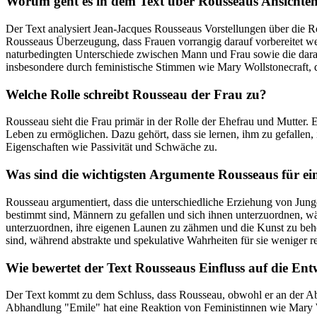
Worum geht es in dem Text über Rousseaus Ansichte
Der Text analysiert Jean-Jacques Rousseaus Vorstellungen über die Ro
Rousseaus Überzeugung, dass Frauen vorrangig darauf vorbereitet we
naturbedingten Unterschiede zwischen Mann und Frau sowie die darau
insbesondere durch feministische Stimmen wie Mary Wollstonecraft, di
Welche Rolle schreibt Rousseau der Frau zu?
Rousseau sieht die Frau primär in der Rolle der Ehefrau und Mutter. 
Leben zu ermöglichen. Dazu gehört, dass sie lernen, ihm zu gefallen, 
Eigenschaften wie Passivität und Schwäche zu.
Was sind die wichtigsten Argumente Rousseaus für e
Rousseau argumentiert, dass die unterschiedliche Erziehung von Jun
bestimmt sind, Männern zu gefallen und sich ihnen unterzuordnen, wä
unterzuordnen, ihre eigenen Launen zu zähmen und die Kunst zu beherr
sind, während abstrakte und spekulative Wahrheiten für sie weniger re
Wie bewertet der Text Rousseaus Einfluss auf die En
Der Text kommt zu dem Schluss, dass Rousseau, obwohl er an der Abhä
Abhandlung "Emile" hat eine Reaktion von Feministinnen wie Mary W