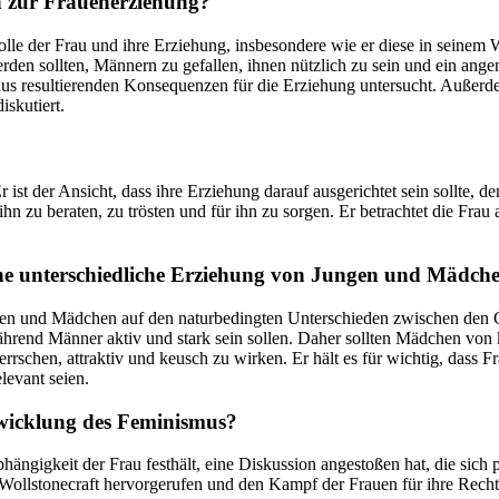
n zur Frauenerziehung?
lle der Frau und ihre Erziehung, insbesondere wie er diese in seinem W
rden sollten, Männern zu gefallen, ihnen nützlich zu sein und ein an
s resultierenden Konsequenzen für die Erziehung untersucht. Außerde
skutiert.
Er ist der Ansicht, dass ihre Erziehung darauf ausgerichtet sein sollt
ihn zu beraten, zu trösten und für ihn zu sorgen. Er betrachtet die Fra
ine unterschiedliche Erziehung von Jungen und Mädch
gen und Mädchen auf den naturbedingten Unterschieden zwischen den Ge
hrend Männer aktiv und stark sein sollen. Daher sollten Mädchen von 
schen, attraktiv und keusch zu wirken. Er hält es für wichtig, dass Fr
levant seien.
twicklung des Feminismus?
ngigkeit der Frau festhält, eine Diskussion angestoßen hat, die sich 
ollstonecraft hervorgerufen und den Kampf der Frauen für ihre Recht