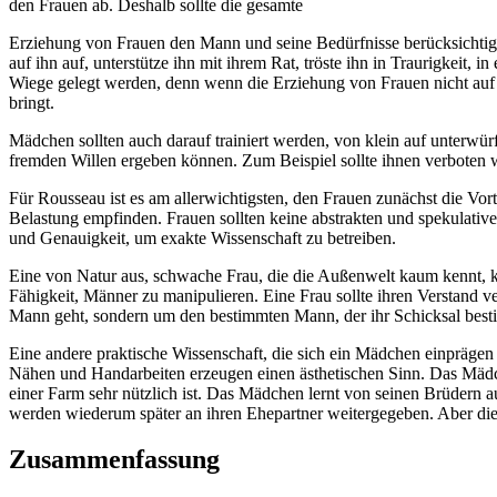
den Frauen ab. Deshalb sollte die gesamte
Erziehung von Frauen den Mann und seine Bedürfnisse berücksichtigen
auf ihn auf, unterstütze ihn mit ihrem Rat, tröste ihn in Traurigkeit,
Wiege gelegt werden, denn wenn die Erziehung von Frauen nicht auf 
bringt.
Mädchen sollten auch darauf trainiert werden, von klein auf unterwür
fremden Willen ergeben können. Zum Beispiel sollte ihnen verboten w
Für Rousseau ist es am allerwichtigsten, den Frauen zunächst die Vort
Belastung empfinden. Frauen sollten keine abstrakten und spekulati
und Genauigkeit, um exakte Wissenschaft zu betreiben.
Eine von Natur aus, schwache Frau, die die Außenwelt kaum kennt, ka
Fähigkeit, Männer zu manipulieren. Eine Frau sollte ihren Verstand ver
Mann geht, sondern um den bestimmten Mann, der ihr Schicksal best
Eine andere praktische Wissenschaft, die sich ein Mädchen einprägen 
Nähen und Handarbeiten erzeugen einen ästhetischen Sinn. Das Mädche
einer Farm sehr nützlich ist. Das Mädchen lernt von seinen Brüdern au
werden wiederum später an ihren Ehepartner weitergegeben. Aber die 
Zusammenfassung