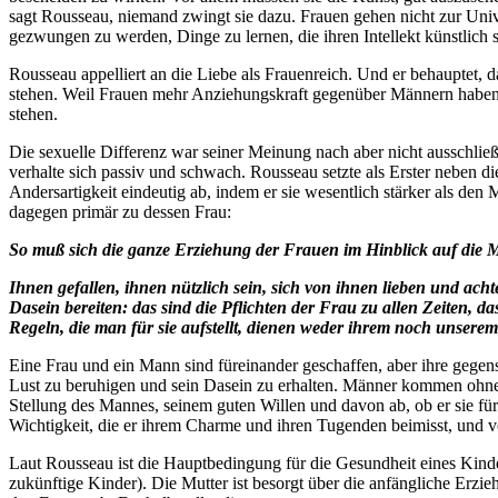
sagt Rousseau, niemand zwingt sie dazu. Frauen gehen nicht zur Univers
gezwungen zu werden, Dinge zu lernen, die ihren Intellekt künstlich s
Rousseau appelliert an die Liebe als Frauenreich. Und er behauptet, 
stehen. Weil Frauen mehr Anziehungskraft gegenüber Männern haben a
stehen.
Die sexuelle Differenz war seiner Meinung nach aber nicht ausschließ
verhalte sich passiv und schwach. Rousseau setzte als Erster neben d
Andersartigkeit eindeutig ab, indem er sie wesentlich stärker als d
dagegen primär zu dessen Frau:
So muß sich die ganze Erziehung der Frauen im Hinblick auf die M
Ihnen gefallen, ihnen nützlich sein, sich von ihnen lieben und acht
Dasein bereiten: das sind die Pflichten der Frau zu allen Zeiten, d
Regeln, die man für sie aufstellt, dienen weder ihrem noch unsere
Eine Frau und ein Mann sind füreinander geschaffen, aber ihre gegens
Lust zu beruhigen und sein Dasein zu erhalten. Männer kommen ohne F
Stellung des Mannes, seinem guten Willen und davon ab, ob er sie fü
Wichtigkeit, die er ihrem Charme und ihren Tugenden beimisst, und 
Laut Rousseau ist die Hauptbedingung für die Gesundheit eines Kindes 
zukünftige Kinder). Die Mutter ist besorgt über die anfängliche Erz