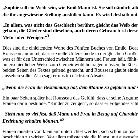
„Sophie soll ein Weib sein, wie Emil Mann ist. Sie soll nämlich a
die ihr angewiesene Stellung ausfüllen kann. Es wird deshalb n
„In allem, was nicht das Geschlecht berührt, gleicht das Weib d
gebaut, die Glieder sind dieselben, auch deren Gebrauch ist ders
3
Mehr oder Weniger.”
Dies sind die einleitenden Worte des Fünften Buches von Emile. Beac
Rousseau annimmt, dass sexuelle Unterschiede in der gleichen Größeno
was er für den Unterschied zwischen Männern und Frauen hält, fühlt er
unterschiedlicher Weise zum Gemeinwohl beitragen müssen, heißt es 
beiden Seiten des Textes geltend gemacht, und Rousseau glaubt einde
aussehen sollte. Also sagt er uns im nächsten Absatz:
„Wenn die Frau die Bestimmung hat, dem Manne zu gefallen und si
Ein paar Seiten später hat Rousseau das Gefühl, dass er seine Argumen
Frauen darin bestünde, "Kinder zu zeugen", so dass er Folgendes sch
„Steht nun so viel fest, daß Mann und Frau in Bezug auf Charakter
5
Erziehung erhalten können.“
Frauen müssten von klein auf unterrichtet werden, sich schön zu mach
bescheiden zu wirken. Vor allem müssten sie die Kunst, gut auszusehe