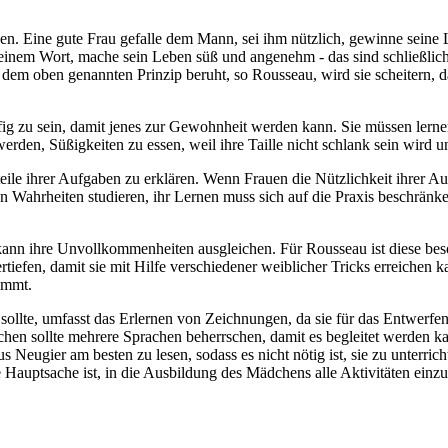
. Eine gute Frau gefalle dem Mann, sei ihm nützlich, gewinne seine Li
 in einem Wort, mache sein Leben süß und angenehm - das sind schließlich
dem oben genannten Prinzip beruht, so Rousseau, wird sie scheitern,
fig zu sein, damit jenes zur Gewohnheit werden kann. Sie müssen lernen
erden, Süßigkeiten zu essen, weil ihre Taille nicht schlank sein wird
eile ihrer Aufgaben zu erklären. Wenn Frauen die Nützlichkeit ihrer Auf
ven Wahrheiten studieren, ihr Lernen muss sich auf die Praxis beschr
nn ihre Unvollkommenheiten ausgleichen. Für Rousseau ist diese beson
tiefen, damit sie mit Hilfe verschiedener weiblicher Tricks erreichen k
immt.
sollte, umfasst das Erlernen von Zeichnungen, da sie für das Entwerfen
n sollte mehrere Sprachen beherrschen, damit es begleitet werden kan
s Neugier am besten zu lesen, sodass es nicht nötig ist, sie zu unterr
Hauptsache ist, in die Ausbildung des Mädchens alle Aktivitäten einzu