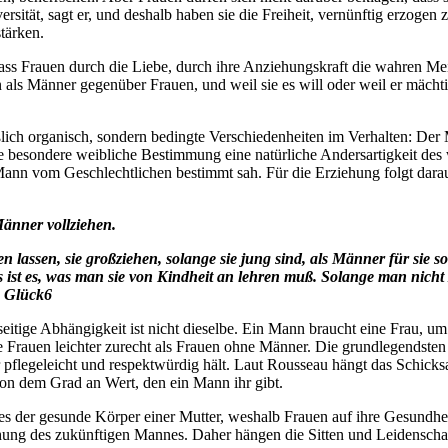
ität, sagt er, und deshalb haben sie die Freiheit, vernünftig erzogen z
tärken.
dass Frauen durch die Liebe, durch ihre Anziehungskraft die wahren Mei
ls Männer gegenüber Frauen, und weil sie es will oder weil er mächtig
lich organisch, sondern bedingte Verschiedenheiten im Verhalten: Der 
ie besondere weibliche Bestimmung eine natürliche Andersartigkeit des
en Mann vom Geschlechtlichen bestimmt sah. Für die Erziehung folgt da
änner vollziehen.
en lassen, sie großziehen, solange sie jung sind, als Männer für sie s
as ist es, was man sie von Kindheit an lehren muß. Solange man nicht
m Glück6
eitige Abhängigkeit ist nicht dieselbe. Ein Mann braucht eine Frau, um
rauen leichter zurecht als Frauen ohne Männer. Die grundlegendsten L
r pflegeleicht und respektwürdig hält. Laut Rousseau hängt das Schick
von dem Grad an Wert, den ein Mann ihr gibt.
der gesunde Körper einer Mutter, weshalb Frauen auf ihre Gesundheit ac
iehung des zukünftigen Mannes. Daher hängen die Sitten und Leidensch