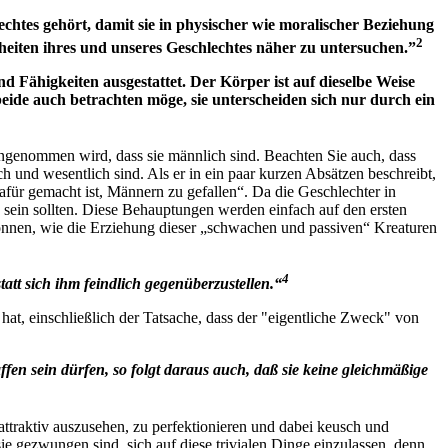
lechtes gehört, damit sie in physischer wie moralischer Beziehung
2
heiten ihres und unseres Geschlechtes näher zu untersuchen.”
d Fähigkeiten ausgestattet. Der Körper ist auf dieselbe Weise
beide auch betrachten möge, sie unterscheiden sich nur durch ein
angenommen wird, dass sie männlich sind. Beachten Sie auch, dass
 und wesentlich sind. Als er in ein paar kurzen Absätzen beschreibt,
dafür gemacht ist, Männern zu gefallen“. Da die Geschlechter in
sein sollten. Diese Behauptungen werden einfach auf den ersten
können, wie die Erziehung dieser „schwachen und passiven“ Kreaturen
4
t sich ihm feindlich gegenüberzustellen.“
 hat, einschließlich der Tatsache, dass der "eigentliche Zweck" von
en sein dürfen, so folgt daraus auch, daß sie keine gleichmäßige
attraktiv auszusehen, zu perfektionieren und dabei keusch und
ie gezwungen sind, sich auf diese trivialen Dinge einzulassen, denn,