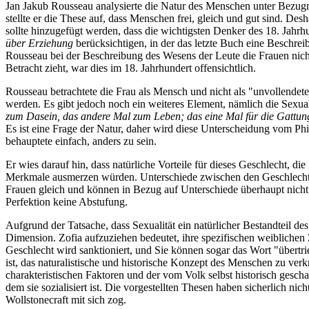
Jan Jakub Rousseau analysierte die Natur des Menschen unter Bezu
stellte er die These auf, dass Menschen frei, gleich und gut sind. De
sollte hinzugefügt werden, dass die wichtigsten Denker des 18. Jahr
über Erziehung
berücksichtigen, in der das letzte Buch eine Beschrei
Rousseau bei der Beschreibung des Wesens der Leute die Frauen nic
Betracht zieht, war dies im 18. Jahrhundert offensichtlich.
Rousseau betrachtete die Frau als Mensch und nicht als "unvollendet
werden. Es gibt jedoch noch ein weiteres Element, nämlich die Sexuali
zum Dasein, das andere Mal zum Leben; das eine Mal für die Gattung
Es ist eine Frage der Natur, daher wird diese Unterscheidung vom Phi
behauptete einfach, anders zu sein.
Er wies darauf hin, dass natürliche Vorteile für dieses Geschlecht, d
Merkmale ausmerzen würden. Unterschiede zwischen den Geschlechte
Frauen gleich und können in Bezug auf Unterschiede überhaupt nicht v
Perfektion keine Abstufung.
Aufgrund der Tatsache, dass Sexualität ein natürlicher Bestandteil d
Dimension. Zofia aufzuziehen bedeutet, ihre spezifischen weiblichen
Geschlecht wird sanktioniert, und Sie können sogar das Wort "übertr
ist, das naturalistische und historische Konzept des Menschen zu v
charakteristischen Faktoren und der vom Volk selbst historisch gescha
dem sie sozialisiert ist. Die vorgestellten Thesen haben sicherlich n
Wollstonecraft mit sich zog.