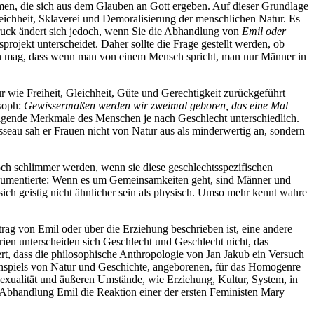
n, die sich aus dem Glauben an Gott ergeben. Auf dieser Grundlage
gleichheit, Sklaverei und Demoralisierung der menschlichen Natur. Es
ndruck ändert sich jedoch, wenn Sie die Abhandlung von
Emil oder
rojekt unterscheidet. Daher sollte die Frage gestellt werden, ob
en mag, dass wenn man von einem Mensch spricht, man nur Männer in
 wie Freiheit, Gleichheit, Güte und Gerechtigkeit zurückgeführt
osoph:
Gewissermaßen werden wir zweimal geboren, das eine Mal
gende Merkmale des Menschen je nach Geschlecht unterschiedlich.
usseau sah er Frauen nicht von Natur aus als minderwertig an, sondern
 noch schlimmer werden, wenn sie diese geschlechtsspezifischen
rgumentierte: Wenn es um Gemeinsamkeiten geht, sind Männer und
ich geistig nicht ähnlicher sein als physisch. Umso mehr kennt wahre
rag von Emil oder über die Erziehung beschrieben ist, eine andere
ien unterscheiden sich Geschlecht und Geschlecht nicht, das
rt, dass die philosophische Anthropologie von Jan Jakub ein Versuch
menspiels von Natur und Geschichte, angeborenen, für das Homogenre
, Sexualität und äußeren Umstände, wie Erziehung, Kultur, System, in
ine Abhandlung Emil die Reaktion einer der ersten Feministen Mary