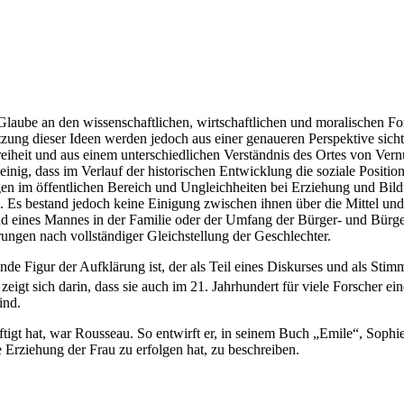
 Glaube an den wissenschaftlichen, wirtschaftlichen und moralischen For
tzung dieser Ideen werden jedoch aus einer genaueren Perspektive sicht
iheit und aus einem unterschiedlichen Verständnis des Ortes von V
inig, dass im Verlauf der historischen Entwicklung die soziale Posit
en im öffentlichen Bereich und Ungleichheiten bei Erziehung und Bild
ch. Es bestand jedoch keine Einigung zwischen ihnen über die Mittel u
d eines Mannes in der Familie oder der Umfang der Bürger- und Bürger
rungen nach vollständiger Gleichstellung der Geschlechter.
de Figur der Aufklärung ist, der als Teil eines Diskurses und als Sti
 zeigt sich darin, dass sie auch im 21. Jahrhundert für viele Forscher 
ind.
tigt hat, war Rousseau. So entwirft er, in seinem Buch „Emile“, Sophie
Erziehung der Frau zu erfolgen hat, zu beschreiben.