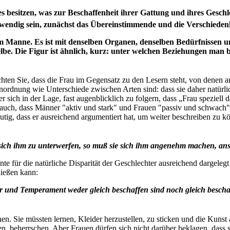
lles besitzen, was zur Beschaffenheit ihrer Gattung und ihres Gesch
otwendig sein, zunächst das Übereinstimmende und die Verschieden
em Manne. Es ist mit denselben Organen, denselben Bedürfnissen un
elbe. Die Figur ist ähnlich, kurz: unter welchen Beziehungen man 
hten Sie, dass die Frau im Gegensatz zu den Lesern steht, von denen 
rdnung wie Unterschiede zwischen Arten sind: dass sie daher natürlich
 sich in der Lage, fast augenblicklich zu folgern, dass „Frau speziell 
auch, dass Männer "aktiv und stark" und Frauen "passiv und schwach" 
utig, dass er ausreichend argumentiert hat, um weiter beschreiben zu 
ch ihm zu unterwerfen, so muß sie sich ihm angenehm machen, anstat
te für die natürliche Disparität der Geschlechter ausreichend dargelegt
ließen kann:
 und Temperament weder gleich beschaffen sind noch gleich beschaff
en. Sie müssten lernen, Kleider herzustellen, zu sticken und die Kunst 
n, beherrschen. Aber Frauen dürfen sich nicht darüber beklagen, dass s