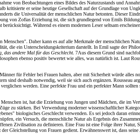
gnahme von Beobachtungen eines Bildes des Naturzustands und Annahme
shalb kritisierte er seine heutige Gesellschaft auf der Grundlage von Un
hunderts die Universalität der menschlichen Natur betonten. Dieser Ei
bung von Zofias Erziehung ist, die sich grundlegend von Emils Bildungsp
ht berücksichtigt. Während es einem modernen Leser seltsam erschein
en Menschen". Daher kann es auf alle Merkmale der menschlichen Natur
tät, die ein Unterscheidungskriterium darstellt. In Emil sagte der Phil
, das andere Mal für das Geschlecht.
7Aus diesem Grund sind nachfol
losophen ebenso positiv bewertet wie alles, was natürlich ist. Laut Ro
ie Männer für Fehler bei Frauen halten, aber mit Sicherheit würde alles
rn sind deshalb notwendig, weil sie sich auch ergänzen. Rousseau a
erglichen werden. Eine perfekte Frau und ein perfekter Mann sollten s
es Menschen ist, hat die Erziehung von Jungen und Mädchen, die im Vert
 Züge zu stärken. Bei Verwendung moderner wissenschaftlicher Kategor
iebenes" biologisches Geschlecht verwenden. Es sei jedoch daran erinne
erknüpfen, ein Versuch, die menschliche Natur als Ergebnis des Zusam
ffenen Zivilisation zu definieren. Eine Frau ist eine Folge ihrer Natur
icht der Gleichstellung von Frauen gedient. Erwähnenswert ist, dass se