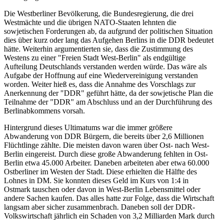
Die Westberliner Bevölkerung, die Bundesregierung, die drei
Westmächte und die übrigen NATO-Staaten lehnten die
sowjetischen Forderungen ab, da aufgrund der politischen Situation
dies über kurz oder lang das Aufgehen Berlins in die DDR bedeutet
hätte. Weiterhin argumentierten sie, dass die Zustimmung des
Westens zu einer "Freien Stadt West-Berlin" als endgültige
Aufteilung Deutschlands verstanden werden würde. Das wäre als
Aufgabe der Hoffnung auf eine Wiedervereinigung verstanden
worden. Weiter hieß es, dass die Annahme des Vorschlags zur
Anerkennung der "DDR" geführt hätte, da der sowjetische Plan die
Teilnahme der "DDR" am Abschluss und an der Durchführung des
Berlinabkommens vorsah.
Hintergrund dieses Ultimatums war die immer größere
Abwanderung von DDR Bürgern, die bereits über 2,6 Millionen
Flüchtlinge zählte. Die meisten davon waren über Ost- nach West-
Berlin eingereist. Durch diese große Abwanderung fehlten in Ost-
Berlin etwa 45.000 Arbeiter. Daneben arbeiteten aber etwa 60.000
Ostberliner im Westen der Stadt. Diese erhielten die Hälfte des
Lohnes in DM. Sie konnten dieses Geld im Kurs von 1:4 in
Ostmark tauschen oder davon in West-Berlin Lebensmittel oder
andere Sachen kaufen. Das alles hatte zur Folge, dass die Wirtschaft
langsam aber sicher zusammenbrach. Daneben soll der DDR-
Volkswirtschaft jährlich ein Schaden von 3,2 Milliarden Mark durch