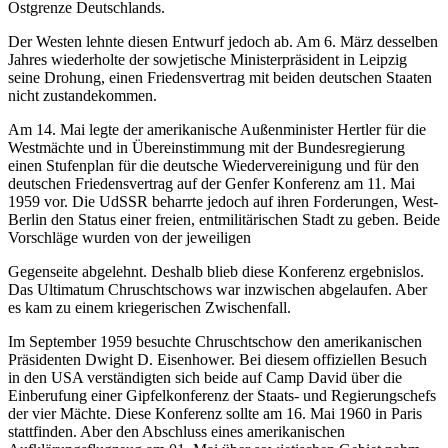
Ostgrenze Deutschlands.
Der Westen lehnte diesen Entwurf jedoch ab. Am 6. März desselben
Jahres wiederholte der sowjetische Ministerpräsident in Leipzig
seine Drohung, einen Friedensvertrag mit beiden deutschen Staaten
nicht zustandekommen.
Am 14. Mai legte der amerikanische Außenminister Hertler für die
Westmächte und in Übereinstimmung mit der Bundesregierung
einen Stufenplan für die deutsche Wiedervereinigung und für den
deutschen Friedensvertrag auf der Genfer Konferenz am 11. Mai
1959 vor. Die UdSSR beharrte jedoch auf ihren Forderungen, West-
Berlin den Status einer freien, entmilitärischen Stadt zu geben. Beide
Vorschläge wurden von der jeweiligen
Gegenseite abgelehnt. Deshalb blieb diese Konferenz ergebnislos.
Das Ultimatum Chruschtschows war inzwischen abgelaufen. Aber
es kam zu einem kriegerischen Zwischenfall.
Im September 1959 besuchte Chruschtschow den amerikanischen
Präsidenten Dwight D. Eisenhower. Bei diesem offiziellen Besuch
in den USA verständigten sich beide auf Camp David über die
Einberufung einer Gipfelkonferenz der Staats- und Regierungschefs
der vier Mächte. Diese Konferenz sollte am 16. Mai 1960 in Paris
stattfinden. Aber den Abschluss eines amerikanischen