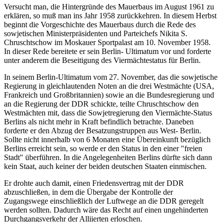
Versucht man, die Hintergründe des Mauerbaus im August 1961 zu
erklären, so muß man ins Jahr 1958 zurückkehren. In diesem Herbst
beginnt die Vorgeschichte des Mauerbaus durch die Rede des
sowjetischen Ministerpräsidenten und Parteichefs Nikita S.
Chruschtschow im Moskauer Sportpalast am 10. November 1958.
In dieser Rede bereitete er sein Berlin- Ultimatum vor und forderte
unter anderem die Beseitigung des Viermächtestatus für Berlin.
In seinem Berlin-Ultimatum vom 27. November, das die sowjetische
Regierung in gleichlautenden Noten an die drei Westmächte (USA,
Frankreich und Großbritannien) sowie an die Bundesregierung und
an die Regierung der DDR schickte, teilte Chruschtschow den
Westmächten mit, dass die Sowjetregierung den Viermächte-Status
Berlins als nicht mehr in Kraft befindlich betrachte. Daneben
forderte er den Abzug der Besatzungstruppen aus West- Berlin.
Sollte nicht innerhalb von 6 Monaten eine Übereinkunft bezüglich
Berlins erreicht sein, so werde er den Status in den einer "freien
Stadt" überführen. In die Angelegenheiten Berlins dürfte sich dann
kein Staat, auch keiner der beiden deutschen Staaten einmischen.
Er drohte auch damit, einen Friedensvertrag mit der DDR
abzuschließen, in dem die Übergabe der Kontrolle der
Zugangswege einschließlich der Luftwege an die DDR geregelt
werden sollten. Dadurch wäre das Recht auf einen ungehinderten
Durchgangsverkehr der Alliierten erloschen.