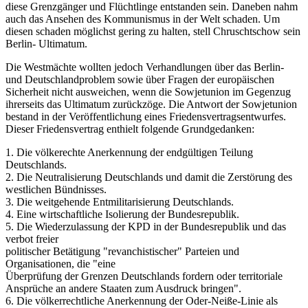
diese Grenzgänger und Flüchtlinge entstanden sein. Daneben nahm
auch das Ansehen des Kommunismus in der Welt schaden. Um
diesen schaden möglichst gering zu halten, stell Chruschtschow sein
Berlin- Ultimatum.
Die Westmächte wollten jedoch Verhandlungen über das Berlin-
und Deutschlandproblem sowie über Fragen der europäischen
Sicherheit nicht ausweichen, wenn die Sowjetunion im Gegenzug
ihrerseits das Ultimatum zurückzöge. Die Antwort der Sowjetunion
bestand in der Veröffentlichung eines Friedensvertragsentwurfes.
Dieser Friedensvertrag enthielt folgende Grundgedanken:
1. Die völkerechte Anerkennung der endgültigen Teilung
Deutschlands.
2. Die Neutralisierung Deutschlands und damit die Zerstörung des
westlichen Bündnisses.
3. Die weitgehende Entmilitarisierung Deutschlands.
4. Eine wirtschaftliche Isolierung der Bundesrepublik.
5. Die Wiederzulassung der KPD in der Bundesrepublik und das
verbot freier
politischer Betätigung "revanchistischer" Parteien und
Organisationen, die "eine
Überprüfung der Grenzen Deutschlands fordern oder territoriale
Ansprüche an andere Staaten zum Ausdruck bringen".
6. Die völkerrechtliche Anerkennung der Oder-Neiße-Linie als