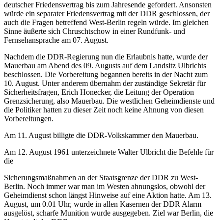
deutscher Friedensvertrag bis zum Jahresende gefordert. Ansonsten
würde ein separater Friedensvertrag mit der DDR geschlossen, der
auch die Fragen betreffend West-Berlin regeln würde. Im gleichen
Sinne äußerte sich Chruschtschow in einer Rundfunk- und
Fernsehansprache am 07. August.
Nachdem die DDR-Regierung nun die Erlaubnis hatte, wurde der
Mauerbau am Abend des 09. Augusts auf dem Landsitz Ulbrichts
beschlossen. Die Vorbereitung begannen bereits in der Nacht zum
10. August. Unter anderem übernahm der zuständige Sekretär für
Sicherheitsfragen, Erich Honecker, die Leitung der Operation
Grenzsicherung, also Mauerbau. Die westlichen Geheimdienste und
die Politiker hatten zu dieser Zeit noch keine Ahnung von diesen
Vorbereitungen.
Am 11. August billigte die DDR-Volkskammer den Mauerbau.
Am 12. August 1961 unterzeichnete Walter Ulbricht die Befehle für
die
Sicherungsmaßnahmen an der Staatsgrenze der DDR zu West-
Berlin. Noch immer war man im Westen ahnungslos, obwohl der
Geheimdienst schon längst Hinweise auf eine Aktion hatte. Am 13.
August, um 0.01 Uhr, wurde in allen Kasernen der DDR Alarm
ausgelöst, scharfe Munition wurde ausgegeben. Ziel war Berlin, die