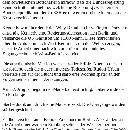
dem sowjetischen Botschafter Smirnow, dass die Bundesregierung
keine Schritte unternehme, welche die Beziehung zwischen der
Bundesrepublik und der UdSSR erschwerten und die internationale
Krise verschlechterten.
Kennedy war über den Brief Willy Brandts sehr verärgert. Trotzdem
entsandte Kennedy eine Regierungsdelegation nach Berlin und
verstärkte die US-Garnison um 1.500 Mann. Diese marschierten
über die Autobahn nach West-Berlin ein, um der Welt zu zeigen,
dass die Amerikaner nach wie vor auf ein unbehindertes
Zugangsrecht nach West-Berlin bestanden.
Die amerikanische Mission war ein voller Erfolg. Aber an diesem
tag forderte auch die mauer ihr erstes Todesopfer. Rudolf Urban
verletzte sich auf der Flucht und starb drei Wochen später an den
Folgen seiner inneren Verletzungen.
Am 22. August begann der Mauerbau erst richtig. Dabei wurde der
45 km lange
Stacheldrahtzaun durch eine Mauer ersetzt. Die Übergänge wurden
stärker gesichert.
Endlich erschien auch Konrad Adenauer in Berlin. Aber anders als
die Amerikaner war sein Empfang seitens der Westberliner und
Willy Brandt sehr kühl. Am Flughafen empfingen ihn ungefähr 200