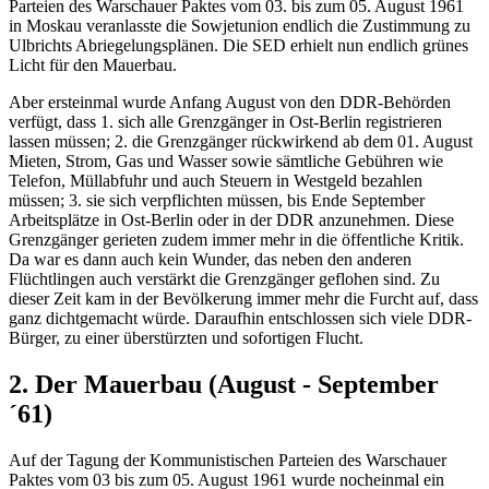
Parteien des Warschauer Paktes vom 03. bis zum 05. August 1961
in Moskau veranlasste die Sowjetunion endlich die Zustimmung zu
Ulbrichts Abriegelungsplänen. Die SED erhielt nun endlich grünes
Licht für den Mauerbau.
Aber ersteinmal wurde Anfang August von den DDR-Behörden
verfügt, dass 1. sich alle Grenzgänger in Ost-Berlin registrieren
lassen müssen; 2. die Grenzgänger rückwirkend ab dem 01. August
Mieten, Strom, Gas und Wasser sowie sämtliche Gebühren wie
Telefon, Müllabfuhr und auch Steuern in Westgeld bezahlen
müssen; 3. sie sich verpflichten müssen, bis Ende September
Arbeitsplätze in Ost-Berlin oder in der DDR anzunehmen. Diese
Grenzgänger gerieten zudem immer mehr in die öffentliche Kritik.
Da war es dann auch kein Wunder, das neben den anderen
Flüchtlingen auch verstärkt die Grenzgänger geflohen sind. Zu
dieser Zeit kam in der Bevölkerung immer mehr die Furcht auf, dass
ganz dichtgemacht würde. Daraufhin entschlossen sich viele DDR-
Bürger, zu einer überstürzten und sofortigen Flucht.
2. Der Mauerbau (August - September
´61)
Auf der Tagung der Kommunistischen Parteien des Warschauer
Paktes vom 03 bis zum 05. August 1961 wurde nocheinmal ein