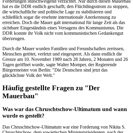
Forderungen stillschweigend verzichtet. Nur durch diesen Mauerbau
hat es die DDR endlich geschafft, den Flüchtlingsstrom zu stoppen,
die wirtschaftliche und politische Lage zu stabilisieren und
schließlich sogar die ersehnte internationale Anerkennung zu
erreichen. Doch die Mauer galt international für lange Zeit als das
sichtbare Eingeständnis eines Versagens des Kommunismus. Die
DDR konnte ihr Volk nicht vom kommunistischen Gedankengut
überzeugen.
Durch die Mauer wurden Familien und Freundschaften zerrissen,
Menschen getötet, verletzt und eingesperrt. Als dann endlich die
Grenze am 10. November 1989 nach 28 Jahren, 2 Monaten und 26
Tagen geöffnet wurde, sagte Walter Momper, der Regierende
Bürgermeister von Berlin: "Die Deutschen sind jetzt das
glücklichste Volk der Welt."
Häufig gestellte Fragen zu "Der
Mauerbau"
Was war das Chruschtschow-Ultimatum und wann
wurde es gestellt?
Das Chruschtschow-Ultimatum war eine Forderung von Nikita S.
Chruschtschow, dem sowjetischen Ministerpräsidenten, nach der