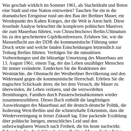
Was geschah wirklich im Sommer 1961, als Stacheldraht und Beton
eine Stadt und eine Nation entzweiten? Tauchen Sie ein in die
dramatischen Ereignisse rund um den Bau der Berliner Mauer, ein
Wendepunkt des Kalten Krieges, der die Welt in Atem hielt. Diese
fesselnde Analyse beleuchtet die komplexen politischen Manöver,
die zum Mauerbau führten, von Chruschtschows Berlin-Ultimatum
bis zu den gescheiterten Gipfelkonferenzen. Erfahren Sie, wie die
Massenflucht aus der DDR die kommunistische Führung unter
Druck setzte und welche fatalen Entscheidungen letztendlich zur
Teilung Berlins führten. Verfolgen Sie die minutiösen
Vorbereitungen und die blitzartige Umsetzung des Mauerbaus am
13. August 1961, einem Tag, der das Leben unzähliger Menschen
für immer veränderte. Entdecken Sie die Reaktionen der
Westmächte, die Ohnmacht der Westberliner Bevölkerung und den
Widerstand gegen die kommunistische Herrschaft. Erleben Sie die
tragischen Schicksale derer, die bei dem Versuch, die Mauer zu
überwinden, ihr Leben verloren, und die verzweifelten
Bemühungen, Familien durch Passierscheinabkommen wieder
zusammenzuführen. Dieses Buch enthüllt die langfristigen
Auswirkungen des Mauerbaus auf die deutsch-deutsche Politik, die
Isolierung West-Berlins und die schmerzhafte Erkenntnis, dass die
Wiedervereinigung in ferner Zukunft lag. Eine packende Erzählung
über politische Intrigen, menschliches Leid und den
unbezwingbaren Wunsch nach Freiheit, die bis heute nachwirkt.