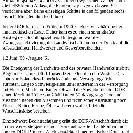
Aufklärungsflugzeug am 01. Mai über sowjetischen Gebiet nahm
die UdSSR zum Anlass, die Konferenz platzen zu lassen. Sie
versicherte aber, keine einseitigen Schritte in den folgenden sechs
bis acht Monaten durchzuführen.
In der DDR kam es im Frühjahr 1960 zu einer Verschärfung der
innenpolitischen Lage. Daher kam es zu einem sprunghaften
Anstieg der Flüchtlingszahlen. Hintergrund war die
Zwangskollektivierung der Landwirtschaft und neuer Druck auf die
selbstständigen Handwerker und Gewerbetreibenden.
1.2 Juni `60 - August `61
Die Enteignung der Landwirte und des privaten Handwerks trieb zu
Beginn des Jahres 1960 Tausende zur Flucht in den Westen. Das
hatte zur Folge, dass Planrückstände und Versorgungslücken
auftraten. Es gab Schwierigkeiten unter anderem in der Versorgung
mit Fleisch, Milch und Butter. Obwohl die Sowjetunion der DDR
einen Kredit in Höhe von 2 Milliarden Mark zugesagt hatte und
zusätzlich neben den Maschinen und technischer Ausrüstung noch
Fleisch, Butter, Fische, Öl usw. liefern wollte, blieb die
Wirtschaftskrise bestehen.
Eine schwere Beeinträchtigung erlitt die DDR-Wirtschaft durch die
immer weiter steigende Flucht von qualifizierten Fachkräften und
jungen DDR-Bürgern. Auch verstärkter innenpolitischer Druck und