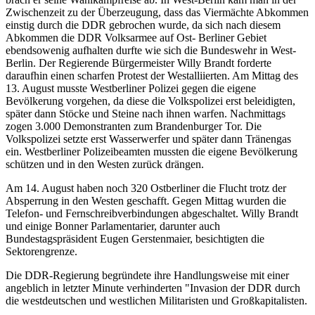
Zwischenzeit zu der Überzeugung, dass das Viermächte Abkommen
einstig durch die DDR gebrochen wurde, da sich nach diesem
Abkommen die DDR Volksarmee auf Ost- Berliner Gebiet
ebendsowenig aufhalten durfte wie sich die Bundeswehr in West-
Berlin. Der Regierende Bürgermeister Willy Brandt forderte
daraufhin einen scharfen Protest der Westalliierten. Am Mittag des
13. August musste Westberliner Polizei gegen die eigene
Bevölkerung vorgehen, da diese die Volkspolizei erst beleidigten,
später dann Stöcke und Steine nach ihnen warfen. Nachmittags
zogen 3.000 Demonstranten zum Brandenburger Tor. Die
Volkspolizei setzte erst Wasserwerfer und später dann Tränengas
ein. Westberliner Polizeibeamten mussten die eigene Bevölkerung
schützen und in den Westen zurück drängen.
Am 14. August haben noch 320 Ostberliner die Flucht trotz der
Absperrung in den Westen geschafft. Gegen Mittag wurden die
Telefon- und Fernschreibverbindungen abgeschaltet. Willy Brandt
und einige Bonner Parlamentarier, darunter auch
Bundestagspräsident Eugen Gerstenmaier, besichtigten die
Sektorengrenze.
Die DDR-Regierung begründete ihre Handlungsweise mit einer
angeblich in letzter Minute verhinderten "Invasion der DDR durch
die westdeutschen und westlichen Militaristen und Großkapitalisten.