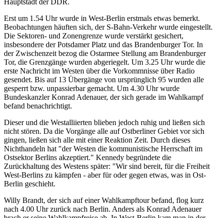
Hauptstadt der DDR.
Erst um 1.54 Uhr wurde in West-Berlin erstmals etwas bemerkt.
Beobachtungen häuften sich, der S-Bahn-Verkehr wurde eingestellt.
Die Sektoren- und Zonengrenze wurde verstärkt gesichert,
insbesondere der Potsdamer Platz und das Brandenburger Tor. In
der Zwischenzeit bezog die Ostarmee Stellung am Brandenburger
Tor, die Grenzgänge wurden abgeriegelt. Um 3.25 Uhr wurde die
erste Nachricht im Westen über die Vorkommnisse über Radio
gesendet. Bis auf 13 Übergänge von ursprünglich 95 wurden alle
gesperrt bzw. unpassierbar gemacht. Um 4.30 Uhr wurde
Bundeskanzler Konrad Adenauer, der sich gerade im Wahlkampf
befand benachrichtigt.
Dieser und die Westalliierten blieben jedoch ruhig und ließen sich
nicht stören. Da die Vorgänge alle auf Ostberliner Gebiet vor sich
gingen, ließen sich alle mit einer Reaktion Zeit. Durch dieses
Nichthandeln hat "der Westen die kommunistische Herrschaft im
Ostsektor Berlins akzeptiert." Kennedy begründete die
Zurückhaltung des Westens später: "Wir sind bereit, für die Freiheit
West-Berlins zu kämpfen - aber für oder gegen etwas, was in Ost-
Berlin geschieht.
Willy Brandt, der sich auf einer Wahlkampftour befand, flog kurz
nach 4.00 Uhr zurück nach Berlin. Anders als Konrad Adenauer
brach er seine Wahlkampfreise ab. In West-Berlin kam man in der