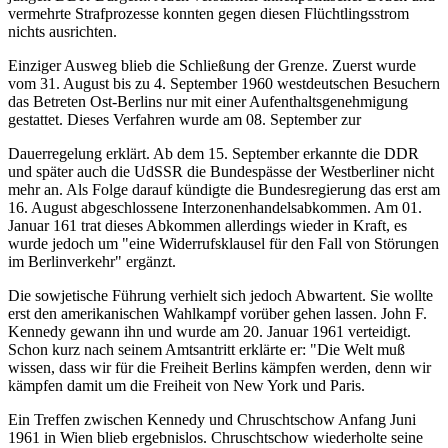
vermehrte Strafprozesse konnten gegen diesen Flüchtlingsstrom
nichts ausrichten.
Einziger Ausweg blieb die Schließung der Grenze. Zuerst wurde
vom 31. August bis zu 4. September 1960 westdeutschen Besuchern
das Betreten Ost-Berlins nur mit einer Aufenthaltsgenehmigung
gestattet. Dieses Verfahren wurde am 08. September zur
Dauerregelung erklärt. Ab dem 15. September erkannte die DDR
und später auch die UdSSR die Bundespässe der Westberliner nicht
mehr an. Als Folge darauf kündigte die Bundesregierung das erst am
16. August abgeschlossene Interzonenhandelsabkommen. Am 01.
Januar 161 trat dieses Abkommen allerdings wieder in Kraft, es
wurde jedoch um "eine Widerrufsklausel für den Fall von Störungen
im Berlinverkehr" ergänzt.
Die sowjetische Führung verhielt sich jedoch Abwartent. Sie wollte
erst den amerikanischen Wahlkampf vorüber gehen lassen. John F.
Kennedy gewann ihn und wurde am 20. Januar 1961 verteidigt.
Schon kurz nach seinem Amtsantritt erklärte er: "Die Welt muß
wissen, dass wir für die Freiheit Berlins kämpfen werden, denn wir
kämpfen damit um die Freiheit von New York und Paris.
Ein Treffen zwischen Kennedy und Chruschtschow Anfang Juni
1961 in Wien blieb ergebnislos. Chruschtschow wiederholte seine