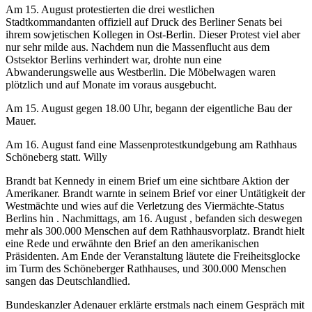
Am 15. August protestierten die drei westlichen
Stadtkommandanten offiziell auf Druck des Berliner Senats bei
ihrem sowjetischen Kollegen in Ost-Berlin. Dieser Protest viel aber
nur sehr milde aus. Nachdem nun die Massenflucht aus dem
Ostsektor Berlins verhindert war, drohte nun eine
Abwanderungswelle aus Westberlin. Die Möbelwagen waren
plötzlich und auf Monate im voraus ausgebucht.
Am 15. August gegen 18.00 Uhr, begann der eigentliche Bau der
Mauer.
Am 16. August fand eine Massenprotestkundgebung am Rathhaus
Schöneberg statt. Willy
Brandt bat Kennedy in einem Brief um eine sichtbare Aktion der
Amerikaner. Brandt warnte in seinem Brief vor einer Untätigkeit der
Westmächte und wies auf die Verletzung des Viermächte-Status
Berlins hin . Nachmittags, am 16. August , befanden sich deswegen
mehr als 300.000 Menschen auf dem Rathhausvorplatz. Brandt hielt
eine Rede und erwähnte den Brief an den amerikanischen
Präsidenten. Am Ende der Veranstaltung läutete die Freiheitsglocke
im Turm des Schöneberger Rathhauses, und 300.000 Menschen
sangen das Deutschlandlied.
Bundeskanzler Adenauer erklärte erstmals nach einem Gespräch mit