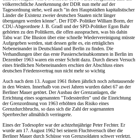
völkerrechtliche Anerkennung der DDR nun mehr auf der
Tagesordnung stehe, weil auch "in den Hauptstädten kapitalistischer
Länder die Existenz zweier deutschen Staaten nicht länger
übergangen werden könne". Der FDP- Politiker William Borm, der
CDU-Abgeordnete J. B. Gradl und der SPD-Politiker Egon Bahr
gehörten zu den Politikern, die offen aussprachen, was bis dahin
Tabu war: Die Illusion über eine schnelle Wiedervereinigung müsste
Aufgegeben werden, statt dessen gelte es, ein erträgliches
Nebeneinander in Deutschland und Berlin zu finden. Die
Verhandlungen über das erste Passierscheinabkommen in Berlin im
Dezember 1963 waren ein erster Schritt dazu. Durch diesen Versuch
eines friedlichen Nebeneinanders erschien der Abschluss eines
deutschen Friedensvertrag nun nicht mehr so wichtig
Auch nach dem 13. August 1961 flohen jährlich noch zehntausende
in den Westen. Innerhalb von zwei Jahren wurden dabei 67 an der
Berliner Mauer getötet. Der Ausbau der Grenzanlagen, die
Errichtung eines sogenannten "Todesstreifen" und die Einrichtung
der Grenzordnung von 1963 erhöhten das Risiko eines
Grenzdurchbruchs, so dass sich die Zahl der sogenannten
Sperrbrecher allmählich verringerte.
Eines der Todesopfer war der achtzehnjährige Peter Fechter. Er
wurde am 17. August 1962 bei seinem Fluchtversuch über die
Berliner Mauer durch Schüsse von Grenzsoldaten schwer verletzt.