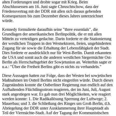
alten Forderungen und drohte sogar mit Krieg. Beim
Abschlussessen am 16. Juni sagte Chruschtschow, dass der
Friedensvertrag mit der DDR mit allen sich daraus gebenden
Konsequenzen bis zum Dezember dieses Jahres unterzeichnet
würde.
Kennedy formulierte daraufhin seine "three essentials", die
Grundlagen der amerikanischen Berlinpolitik, die er mit allen
Mitteln zu verteidigen gedachte. Darin forderte er die Stationierung
der westlichen Truppen in den Westsektoren, freien, ungehinderten
Zugang für sie sowie die Erhaltung der Lebensfähigkeit der Stadt.
Dies forderte er ausdrücklich nur für West-Berlin. Damit erkannten
die USA und somit auch die anderen westlichen Siegermächte Ost-
Berlin als Herrschaftsgebiet der Sowjetunion an. Weiterhin sagte er
u.a.: "Über die Freiheit Berlins gibt es nichts zu verhandeln."
Diese Aussagen hatten zur Folge, dass der Westen bei sowjetischen
Maßnahmen im Ostteil Berlins nicht eingreifen würde. Durch dieses
Zugeständnis konnte die Ostberliner Regierung nun endlich auf den
Aufhaltenden Flüchtlingsstrom reagieren, der im Juni, Juli, August
stark angestiegen war. Es gab nun drei Möglichkeiten, wie reagiert
werden konnte: 1. Die Radikallösung Sperrung der Luftwege; 2.
Mauerbau; und 3. die Schließung des Ringes um Groß-Berlin, d.h.
Abriegelung der DDR unter Ausklammerung ihrer Hauptstadt als
Teil der Viermächte-Stadt. Auf der Tagung der Kommunistischen