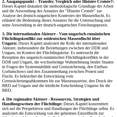
2. Ausgangspunkt – Transfer, Vergleich oder Histoire Croisée?:
Dieses Kapitel diskutiert die methodologische Grundlage der Arbeit
und die Anwendung des Ansatzes der "Histoire Croisée" zur
Analyse des deutsch-ungarischen Kontextes der Massenflucht. Es
erläutert die Bedeutung dieses Ansatzes für die Untersuchung und
seine Anwendung in der deutsch-ungarischen Forschungspraxis.
3. Die internationalen Akteure - Vom ungarisch-rumänischen
Flüchtlingskonflikt zur ostdeutschen Massenflucht über
Ungarn:
Dieses Kapitel analysiert die Rolle der internationalen
Akteure, insbesondere die Beziehungen zwischen der DDR und
Ungarn, im Kontext der Flüchtlingskrise. Es untersucht die
Rezeption des ungarisch-rumänischen Flüchtlingskonflikts in der
DDR und Ungarn, die wechselseitige Wahrnehmung beider Staaten
in Fragen der Systemstabilität und Grenzsicherung, den Einfluss
Gorbatschows und den Zusammenhang zwischen Protest und
Flucht. Es beleuchtet die Entwicklung vom
Grenzsicherungsabkommen bis zur Massenausreise, den Druck der
BRD auf Ungarn und die letztliche Entscheidung Ungarns für die
BRD.
4. Die regionalen Akteure - Ressourcen, Strategien und
Handlungsweisen der Flüchtlinge:
Dieses Kapitel konzentriert
sich auf die Perspektiven und Handlungen der Flüchtlinge selbst. Es
analysiert die Entwicklung von der geheimen Einzelflucht zur