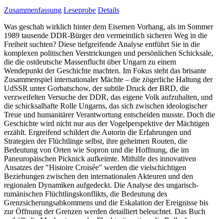
Zusammenfassung
Leseprobe
Details
Was geschah wirklich hinter dem Eisernen Vorhang, als im Sommer
1989 tausende DDR-Bürger den vermeintlich sicheren Weg in die
Freiheit suchten? Diese tiefgreifende Analyse entführt Sie in die
komplexen politischen Verstrickungen und persönlichen Schicksale,
die die ostdeutsche Massenflucht über Ungarn zu einem
Wendepunkt der Geschichte machten. Im Fokus steht das brisante
Zusammenspiel internationaler Mächte – die zögerliche Haltung der
UdSSR unter Gorbatschow, der subtile Druck der BRD, die
verzweifelten Versuche der DDR, das eigene Volk aufzuhalten, und
die schicksalhafte Rolle Ungarns, das sich zwischen ideologischer
Treue und humanitärer Verantwortung entscheiden musste. Doch die
Geschichte wird nicht nur aus der Vogelperspektive der Mächtigen
erzählt. Ergreifend schildert die Autorin die Erfahrungen und
Strategien der Flüchtlinge selbst, ihre geheimen Routen, die
Bedeutung von Orten wie Sopron und die Hoffnung, die im
Paneuropäischen Picknick aufkeimte. Mithilfe des innovativen
Ansatzes der "Histoire Croisée" werden die vielschichtigen
Beziehungen zwischen den internationalen Akteuren und den
regionalen Dynamiken aufgedeckt. Die Analyse des ungarisch-
rumänischen Flüchtlingskonflikts, die Bedeutung des
Grenzsicherungsabkommens und die Eskalation der Ereignisse bis
zur Öffnung der Grenzen werden detailliert beleuchtet. Das Buch