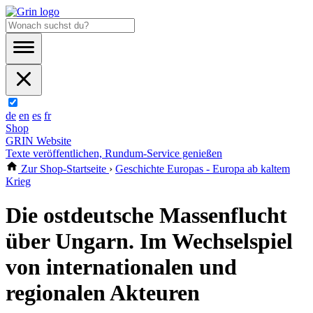
de
en
es
fr
Shop
GRIN Website
Texte veröffentlichen, Rundum-Service genießen
Zur Shop-Startseite
›
Geschichte Europas - Europa ab kaltem
Krieg
Die ostdeutsche Massenflucht
über Ungarn. Im Wechselspiel
von internationalen und
regionalen Akteuren