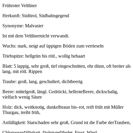
Frühroter Veltliner
Herkunft: Südtirol, Südbahngegend
Synonyme: Malvasier
Ist mit dem Veltlinernicht verwandt.
Wuchs: stark, neigt auf üppigen Böden zum verrieseln
Triebspitze: hellgrün bis rötl., wollig behaart
Blatt: 5 lappig, sehr groß, tief eingeschnitten, ehr dünn, oft breiter als
lang, mit rötl. Rippen
Traube: groß, lang, geschultert, dichtbeerig
Beere: mittelgroß, längl. Gedrückt, hellroteBeere, dickschalig,
vielfach wenig Säure
Holz: dick, weitknotig, dunkelbraun bis–rot, reift früh mit Müller
Thurgau, treibt früh,
Anfälligkeit: Starschaden sehr groß, Grund ist die Farbe derTrauben,
Chloroseanfälligkeit, fäulnisgefährdet, Frost, Wind,