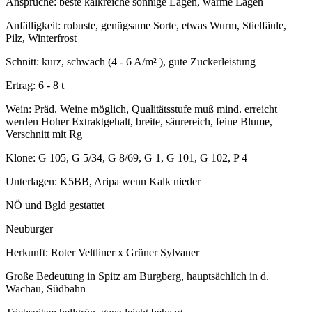
Ansprüche: beste kalkreiche sonnige Lagen, warme Lagen
Anfälligkeit: robuste, genügsame Sorte, etwas Wurm, Stielfäule,
Pilz, Winterfrost
Schnitt: kurz, schwach (4 - 6 A/m² ), gute Zuckerleistung
Ertrag: 6 - 8 t
Wein: Präd. Weine möglich, Qualitätsstufe muß mind. erreicht
werden Hoher Extraktgehalt, breite, säurereich, feine Blume,
Verschnitt mit Rg
Klone: G 105, G 5/34, G 8/69, G 1, G 101, G 102, P 4
Unterlagen: K5BB, Aripa wenn Kalk nieder
NÖ und Bgld gestattet
Neuburger
Herkunft: Roter Veltliner x Grüner Sylvaner
Große Bedeutung in Spitz am Burgberg, hauptsächlich in d.
Wachau, Südbahn