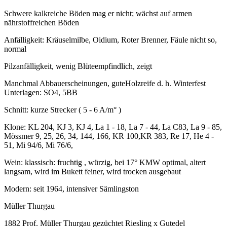
Schwere kalkreiche Böden mag er nicht; wächst auf armen
nährstoffreichen Böden
Anfälligkeit: Kräuselmilbe, Oidium, Roter Brenner, Fäule nicht so,
normal
Pilzanfälligkeit, wenig Blüteempfindlich, zeigt
Manchmal Abbauerscheinungen, guteHolzreife d. h. Winterfest
Unterlagen: SO4, 5BB
Schnitt: kurze Strecker ( 5 - 6 A/m° )
Klone: KL 204, KJ 3, KJ 4, La 1 - 18, La 7 - 44, La C83, La 9 - 85,
Mössmer 9, 25, 26, 34, 144, 166, KR 100,KR 383, Re 17, He 4 -
51, Mi 94/6, Mi 76/6,
Wein: klassisch: fruchtig , würzig, bei 17° KMW optimal, altert
langsam, wird im Bukett feiner, wird trocken ausgebaut
Modern: seit 1964, intensiver Sämlingston
Müller Thurgau
1882 Prof. Müller Thurgau gezüchtet Riesling x Gutedel