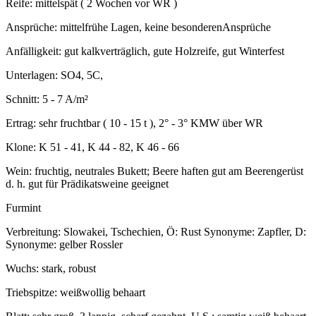
Reife: mittelspät ( 2 Wochen vor WR )
Ansprüche: mittelfrühe Lagen, keine besonderenAnsprüche
Anfälligkeit: gut kalkverträglich, gute Holzreife, gut Winterfest
Unterlagen: SO4, 5C,
Schnitt: 5 - 7 A/m²
Ertrag: sehr fruchtbar ( 10 - 15 t ), 2° - 3° KMW über WR
Klone: K 51 - 41, K 44 - 82, K 46 - 66
Wein: fruchtig, neutrales Bukett; Beere haften gut am Beerengerüst
d. h. gut für Prädikatsweine geeignet
Furmint
Verbreitung: Slowakei, Tschechien, Ö: Rust Synonyme: Zapfler, D:
Synonyme: gelber Rossler
Wuchs: stark, robust
Triebspitze: weißwollig behaart