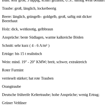
Blatt: sehr groß, 3 lappig, scharf gezahnt, U.S.: samtig weiß behaart
Traube: groß, länglich, lockerbeerig
Beere: länglich, grüngelb– goldgelb, groß, saftig mit dicker
Beerehaut
Holz: dick, weitknotig, gelbbraun
Ansprüche: beste Südlagen, warme kalkreiche Böden
Schnitt: sehr kurz ( 4 - 6 A/m² )
Erträge: bis 15 t realistisch
Wein: mind. 19° - 20° KMW; breit, schwer, extraktreich
Roter Furmint
verrieselt stärker; hat rote Trauben
Orangtraube
Deutsche frühreife Keltertraube; hohe Ansprüche; wenig Ertrag;
Grüner Veltliner