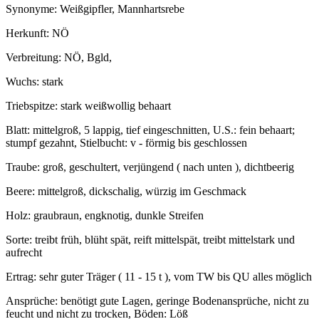
Synonyme: Weißgipfler, Mannhartsrebe
Herkunft: NÖ
Verbreitung: NÖ, Bgld,
Wuchs: stark
Triebspitze: stark weißwollig behaart
Blatt: mittelgroß, 5 lappig, tief eingeschnitten, U.S.: fein behaart;
stumpf gezahnt, Stielbucht: v - förmig bis geschlossen
Traube: groß, geschultert, verjüngend ( nach unten ), dichtbeerig
Beere: mittelgroß, dickschalig, würzig im Geschmack
Holz: graubraun, engknotig, dunkle Streifen
Sorte: treibt früh, blüht spät, reift mittelspät, treibt mittelstark und
aufrecht
Ertrag: sehr guter Träger ( 11 - 15 t ), vom TW bis QU alles möglich
Ansprüche: benötigt gute Lagen, geringe Bodenansprüche, nicht zu
feucht und nicht zu trocken, Böden: Löß