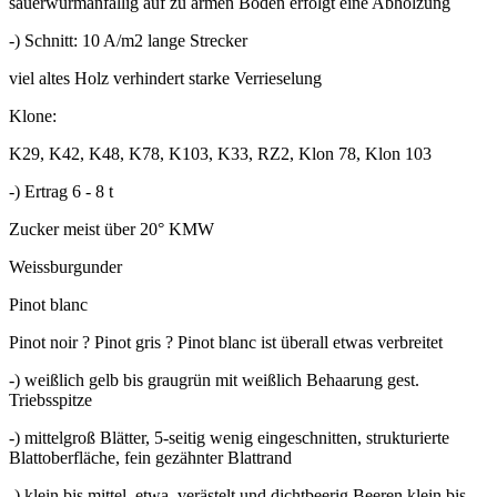
sauerwurmanfällig auf zu armen Böden erfolgt eine Abholzung
-) Schnitt: 10 A/m2 lange Strecker
viel altes Holz verhindert starke Verrieselung
Klone:
K29, K42, K48, K78, K103, K33, RZ2, Klon 78, Klon 103
-) Ertrag 6 - 8 t
Zucker meist über 20° KMW
Weissburgunder
Pinot blanc
Pinot noir ? Pinot gris ? Pinot blanc ist überall etwas verbreitet
-) weißlich gelb bis graugrün mit weißlich Behaarung gest.
Triebsspitze
-) mittelgroß Blätter, 5-seitig wenig eingeschnitten, strukturierte
Blattoberfläche, fein gezähnter Blattrand
-) klein bis mittel, etwa. verästelt und dichtbeerig Beeren klein bis