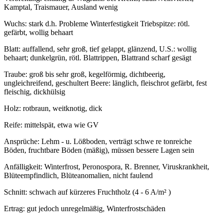
Kamptal, Traismauer, Ausland wenig
Wuchs: stark d.h. Probleme Winterfestigkeit Triebspitze: rötl.
gefärbt, wollig behaart
Blatt: auffallend, sehr groß, tief gelappt, glänzend, U.S.: wollig
behaart; dunkelgrün, rötl. Blattrippen, Blattrand scharf gesägt
Traube: groß bis sehr groß, kegelförmig, dichtbeerig,
ungleichreifend, geschultert Beere: länglich, fleischrot gefärbt, fest
fleischig, dickhülsig
Holz: rotbraun, weitknotig, dick
Reife: mittelspät, etwa wie GV
Ansprüche: Lehm - u. Lößboden, verträgt schwe re tonreiche
Böden, fruchtbare Böden (mäßig), müssen bessere Lagen sein
Anfälligkeit: Winterfrost, Peronospora, R. Brenner, Viruskrankheit,
Blüteempfindlich, Blüteanomalien, nicht faulend
Schnitt: schwach auf kürzeres Fruchtholz (4 - 6 A/m² )
Ertrag: gut jedoch unregelmäßig, Winterfrostschäden