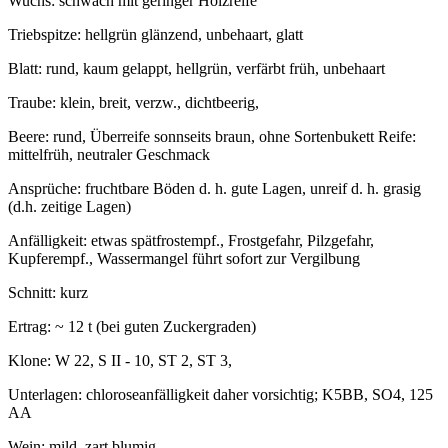
Wuchs: schwach mit geringer Holzreife
Triebspitze: hellgrün glänzend, unbehaart, glatt
Blatt: rund, kaum gelappt, hellgrün, verfärbt früh, unbehaart
Traube: klein, breit, verzw., dichtbeerig,
Beere: rund, Überreife sonnseits braun, ohne Sortenbukett Reife:
mittelfrüh, neutraler Geschmack
Ansprüche: fruchtbare Böden d. h. gute Lagen, unreif d. h. grasig
(d.h. zeitige Lagen)
Anfälligkeit: etwas spätfrostempf., Frostgefahr, Pilzgefahr,
Kupferempf., Wassermangel führt sofort zur Vergilbung
Schnitt: kurz
Ertrag: ~ 12 t (bei guten Zuckergraden)
Klone: W 22, S II - 10, ST 2, ST 3,
Unterlagen: chloroseanfälligkeit daher vorsichtig; K5BB, SO4, 125
AA
Wein: mild, zart blumig