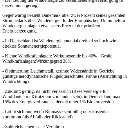
- Der Beitrag der Windenergie zur Gesamtenenergieversorgung ist
derzeit noch gering.
Gegenwärtig bezieht Dänemark über zwei Prozent seines gesamten
Strombedarfs über Windenergie. In der Europäischen Union liefern
Windenergieanlagen etwa sechs Prozent der primären
Energieerzeugung.
- In Deutschland ist Windenergiepotential dreimal so hoch wie
direktes Sonnenenergiepotential
- Kleine Windkraftanlagen: Wirkungsgrade bis 40% · Große
Windkraftanlagen:Wirkungsgrad 38%,
- Optimierung: Leichtmetall, geringe Widerstände in Getriebe,
günstige aerodynamische Flügelquerschnitte, Fahne (Ausrichtung in
Windrichtung)
- Zukunft: gering, da nicht verlässlich (Reserveenergie für
Windflauten muß trotzdem vorhanden sein), in Deutschland max.
15% des Energieverbrauchs, derzeit unter 1% Biokonversion
- Lohnt sich nur, wenn Biomasse sehr billig oder kostenlos
vorkommt (als Abfall oder Rückstand)
- Zahlreiche chemische Verfahren