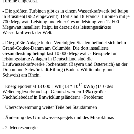
Turbine eingesetzt.
- Die größten Turbinen gibt es in einem Wasserkraftwerk bei Itaipu
in Brasilien(1982 eingeweiht). Dort sind 18 Francis-Turbinen mit je
700 Megawatt Leistung und einer Gesamtleistung von 12 600
Megawatt installiert. Itaipu ist derzeit das leistungsstärkste
Wasserkraftwerk der Welt.
- Die größte Anlage in den Vereinigten Staaten befindet sich beim
Grand-Coulee-Damm am Columbia. Die dort installierte
Gesamtleistung beträgt fast 10 000 Megawatt. · Beispiele für
leistungsstarke Anlagen in Deutschland sind die
Laufwasserkraftwerke Jochenstein (Bayern und Österreich) an der
Donau und Schwörstadt-Riburg (Baden- Württemberg und
Schweiz) am Rhein.
12
- Energiepotential 13 000 TWh (13 * 10
kWh) (1/10 des
Weltenergieverbrauchs) · Genutzt werden 13% (großer
Nachholebedarf in Entwicklungsländern) · Probleme:
- Überschwemmung weiter Teile bei Staudämmen
- Änderung des Grundwasserspiegels und des Mikroklimas
- 2. Meeresenergie