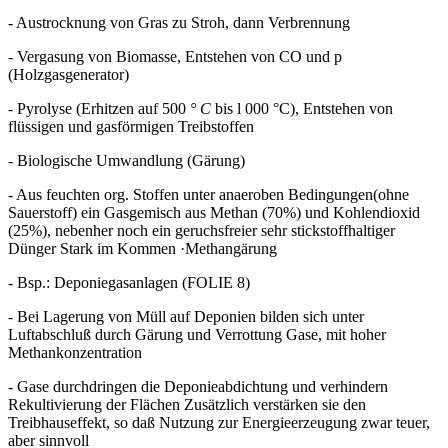
- Austrocknung von Gras zu Stroh, dann Verbrennung
- Vergasung von Biomasse, Entstehen von CO und p
(Holzgasgenerator)
- Pyrolyse (Erhitzen auf 500
° C
bis l 000 °C), Entstehen von
flüssigen und gasförmigen Treibstoffen
- Biologische Umwandlung (Gärung)
- Aus feuchten org. Stoffen unter anaeroben Bedingungen(ohne
Sauerstoff) ein Gasgemisch aus Methan (70%) und Kohlendioxid
(25%), nebenher noch ein geruchsfreier sehr stickstoffhaltiger
Dünger Stark im Kommen ·Methangärung
- Bsp.: Deponiegasanlagen (FOLIE 8)
- Bei Lagerung von Müll auf Deponien bilden sich unter
Luftabschluß durch Gärung und Verrottung Gase, mit hoher
Methankonzentration
- Gase durchdringen die Deponieabdichtung und verhindern
Rekultivierung der Flächen Zusätzlich verstärken sie den
Treibhauseffekt, so daß Nutzung zur Energieerzeugung zwar teuer,
aber sinnvoll