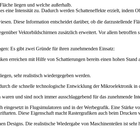
 Fläche liegen und welche außerhalb.
es eine Intensität zu. Dadurch werden Schatteneffekte erzielt, indem Ob
ewiesen. Diese Information entscheidet darüber, ob die darzustellende Fl
gegenüber Vektorbildschirmen zusätzlich erweitert. Vor allem betroffen 
ogen: Es gibt zwei Gründe für ihren zunehmenden Einsatz:
iken erreichen mit Hilfe von Schattierungen bereits einen hohen Stand 
iegen, sehr realistisch wiedergegeben werden.
rch die schnelle technologische Entwicklung der Mikroelektronik in d
n waren und sind noch immer ausschlaggebend für das zunehmende Inter
ch eingesetzt in Flugsimulatoren und in der Werbegrafik. Eine Stärke v
riftarten. Diese Eigenschaft macht Rastergrafiken auch beim Drucken 
n Designs. Die realistische Wiedergabe von Maschinenteilen ist sehr h