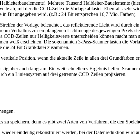
lbleiterbauelemente). Mehrere Tausend Halbleiter-Bauelemente (hier 
eite ab, mit der die CCD-Zeile die Vorlage abtastet. Ebenfalls sehr wich
e in Bit angegeben wird. (z.B.: 24 Bit entsprechen 16,7 Mio. Farben).
reifen der Vorlage beleuchtet, das reflektierende Licht wird durch ein
 die im Verhältnis zur empfangenen Lichtmenge des jeweiligen Pixels st
 CCD-Zeilen nur Helligkeitswerte unterscheiden können macht man sic
men weiß erscheinen. Die sogenannten 3-Pass-Scanner tasten die Vorla
fe die 24 Bit Grafikdatei zusammen.
vertikale Position, wenn die aktuelle Zeile in allen drei Grundfarben er
tig aber auch langsam. Ein weit schnelleres Ergebnis liefern Scanner m
urch ein Liniensystem auf drei getrennte CCD-Zeilen projizieren.
nmengen.
s zu speichern, denn es gibt zwei Arten von Verfahren, die den Speich
eder eindeutig rekonstruiert werden, bei der Datenreduktion wird auf