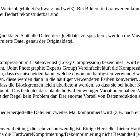
Werte abgebildet (schwarz und weiß). Bei Bildern in Grauwerten könne
i Bedarf rekonstruierbar sind.
lldatei. Statt alle Daten der Quelldatei zu speichern, werden die Must
ruierte Datei genau der Originaldatei.
ompression mit Datenverlust (Lossy Compression) bezeichnet - wird e
nnt. (Joint Photographic Experts Group) Vereinfacht läuft die Kompr
 an, dass es entscheiden kann, welche davon am häufigsten verwendet 
en, diese werden dann in die häufiger verwendeten Farben konvertiert. 
ass die Blockgrenzen leicht überbetont werden, so dass sie bei hoher 
raucht.. Das bedeutet,dass bläuliche Farben weniger Variationen haben.
 in der Regel kein Problem dar. Der enorme Vorteil von Datenreduktion
derhergestellte Datei ein zweites Mal komprimiert wird (z.B. nach ei
erarbeitung, die sehr zeitaufwendig ist. Einige Hersteller bieten Har
 da die HardwareKomprimierung/Dekomprimierung nicht Bestandteil je