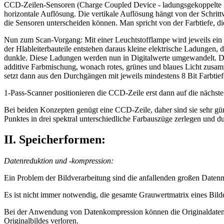
CCD-Zeilen-Sensoren (Charge Coupled Device - ladungsgekoppelte Ha
horizontale Auflösung. Die vertikale Auflösung hängt von der Schrittw
die Sensoren unterscheiden können. Man spricht von der Farbtiefe, di
Nun zum Scan-Vorgang: Mit einer Leuchtstofflampe wird jeweils ein St
der Hlableiterbauteile entstehen daraus kleine elektrische Ladungen,
dunkle. Diese Ladungen werden nun in Digitalwerte umgewandelt. Da
additive Farbmischung, wonach rotes, grünes und blaues Licht zusam
setzt dann aus den Durchgängen mit jeweils mindestens 8 Bit Farbtie
1-Pass-Scanner positionieren die CCD-Zeile erst dann auf die nächste 
Bei beiden Konzepten genügt eine CCD-Zeile, daher sind sie sehr güns
Punktes in drei spektral unterschiedliche Farbauszüge zerlegen und d
II. Speicherformen:
Datenreduktion und -kompression:
Ein Problem der Bildverarbeitung sind die anfallenden großen Date
Es ist nicht immer notwendig, die gesamte Grauwertmatrix eines Bilde
Bei der Anwendung von Datenkompression können die Originaldaten wi
Originalbildes verloren.