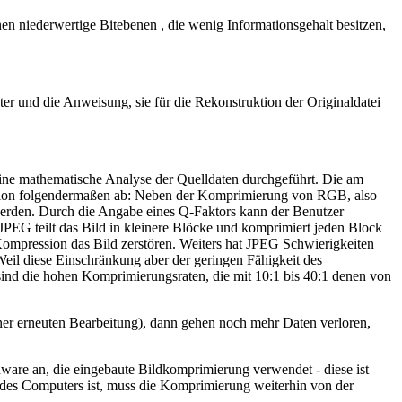
n niederwertige Bitebenen , die wenig Informationsgehalt besitzen,
er und die Anweisung, sie für die Rekonstruktion der Originaldatei
ine mathematische Analyse der Quelldaten durchgeführt. Die am
ession folgendermaßen ab: Neben der Komprimierung von RGB, also
werden. Durch die Angabe eines Q-Faktors kann der Benutzer
JPEG teilt das Bild in kleinere Blöcke und komprimiert jeden Block
Kompression das Bild zerstören. Weiters hat JPEG Schwierigkeiten
 Weil diese Einschränkung aber der geringen Fähigkeit des
 sind die hohen Komprimierungsraten, die mit 10:1 bis 40:1 denen von
ner erneuten Bearbeitung), dann gehen noch mehr Daten verloren,
dware an, die eingebaute Bildkomprimierung verwendet - diese ist
des Computers ist, muss die Komprimierung weiterhin von der