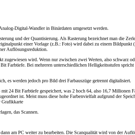
 Analog-Digital-Wandler in Binärdaten umgesetzt werden.
Rasterung und der Quantisierung. Als Rasterung bezeichnet man die Zerl
Originalpunkt einer Vorlage (z.B.: Foto) wird dabei zu einem Bildpunkt 
iner Auflösungsreduktion.
t zugewiesen wird. Wenn nur zwischen zwei Werten, also schwarz oder 
 1 Bit Farbtiefe. Bei mehreren unterschiedlichen Helligkeitsstufen spr
eich, es werden jedoch pro Bild drei Farbauszüge getrennt digitalisiert.
o mit 24 Bit Farbtiefe gespeichert, was 2 hoch 64, also 16,7 Millionen F
geordnet ist. Meist muss diese hohe Farbenvielfalt aufgrund der Speich
r Grafikkarte
rlagen, das Scannen.
 dann am PC weiter zu bearbeiten. Die Scanqualität wird von der Auflö