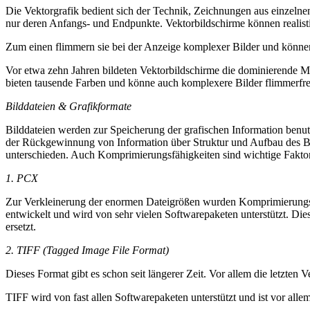
Die Vektorgrafik bedient sich der Technik, Zeichnungen aus einzelne
nur deren Anfangs- und Endpunkte. Vektorbildschirme können realisti
Zum einen flimmern sie bei der Anzeige komplexer Bilder und können
Vor etwa zehn Jahren bildeten Vektorbildschirme die dominierende Met
bieten tausende Farben und könne auch komplexere Bilder flimmerfrei
Bilddateien & Grafikformate
Bilddateien werden zur Speicherung der grafischen Information benutz
der Rückgewinnung von Information über Struktur und Aufbau des Bil
unterschieden. Auch Komprimierungsfähigkeiten sind wichtige Fakto
1. PCX
Zur Verkleinerung der enormen Dateigrößen wurden Komprimierungsv
entwickelt und wird von sehr vielen Softwarepaketen unterstützt. D
ersetzt.
2. TIFF (Tagged Image File Format)
Dieses Format gibt es schon seit längerer Zeit. Vor allem die letzte
TIFF wird von fast allen Softwarepaketen unterstützt und ist vor all