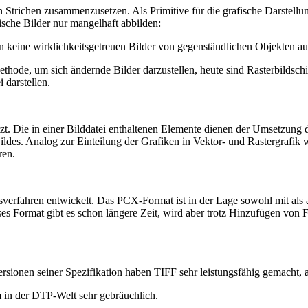
n Strichen zusammenzusetzen. Als Primitive für die grafische Darstel
sche Bilder nur mangelhaft abbilden:
 keine wirklichkeitsgetreuen Bilder von gegenständlichen Objekten a
hode, um sich ändernde Bilder darzustellen, heute sind Rasterbildschir
 darstellen.
t. Die in einer Bilddatei enthaltenen Elemente dienen der Umsetzung de
des. Analog zur Einteilung der Grafiken in Vektor- und Rastergrafik
ren.
erfahren entwickelt. Das PCX-Format ist in der Lage sowohl mit al
ieses Format gibt es schon längere Zeit, wird aber trotz Hinzufügen 
n Versionen seiner Spezifikation haben TIFF sehr leistungsfähig gemach
em in der DTP-Welt sehr gebräuchlich.