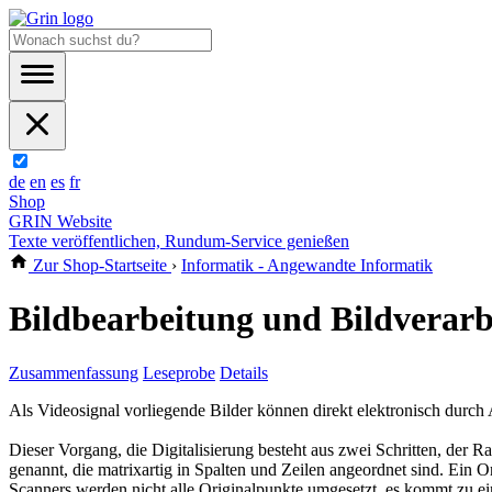
de
en
es
fr
Shop
GRIN Website
Texte veröffentlichen, Rundum-Service genießen
Zur Shop-Startseite
›
Informatik - Angewandte Informatik
Bildbearbeitung und Bildverarb
Zusammenfassung
Leseprobe
Details
Als Videosignal vorliegende Bilder können direkt elektronisch durch
Dieser Vorgang, die Digitalisierung besteht aus zwei Schritten, der 
genannt, die matrixartig in Spalten und Zeilen angeordnet sind. Ein 
Scanners werden nicht alle Originalpunkte umgesetzt, es kommt zu e