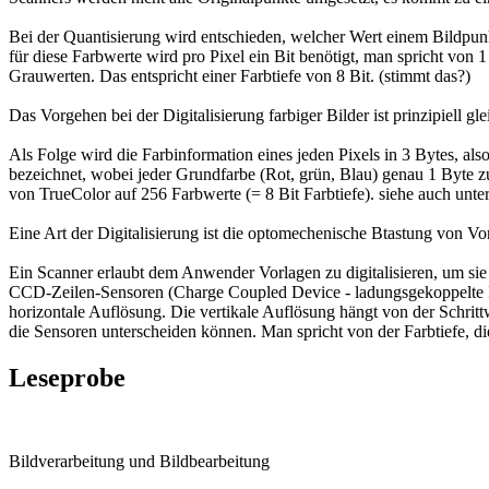
Bei der Quantisierung wird entschieden, welcher Wert einem Bildpunk
für diese Farbwerte wird pro Pixel ein Bit benötigt, man spricht von
Grauwerten. Das entspricht einer Farbtiefe von 8 Bit. (stimmt das?)
Das Vorgehen bei der Digitalisierung farbiger Bilder ist prinzipiell gl
Als Folge wird die Farbinformation eines jeden Pixels in 3 Bytes, als
bezeichnet, wobei jeder Grundfarbe (Rot, grün, Blau) genau 1 Byte zu
von TrueColor auf 256 Farbwerte (= 8 Bit Farbtiefe). siehe auch unte
Eine Art der Digitalisierung ist die optomechenische Btastung von Vo
Ein Scanner erlaubt dem Anwender Vorlagen zu digitalisieren, um sie
CCD-Zeilen-Sensoren (Charge Coupled Device - ladungsgekoppelte Ha
horizontale Auflösung. Die vertikale Auflösung hängt von der Schrittwe
die Sensoren unterscheiden können. Man spricht von der Farbtiefe, di
Leseprobe
Bildverarbeitung und Bildbearbeitung