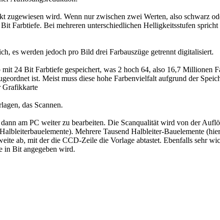
t zugewiesen wird. Wenn nur zwischen zwei Werten, also schwarz oder 
 1 Bit Farbtiefe. Bei mehreren unterschiedlichen Helligkeitsstufen spr
eich, es werden jedoch pro Bild drei Farbauszüge getrennt digitalisiert.
o mit 24 Bit Farbtiefe gespeichert, was 2 hoch 64, also 16,7 Millionen F
geordnet ist. Meist muss diese hohe Farbenvielfalt aufgrund der Speich
r Grafikkarte
rlagen, das Scannen.
 dann am PC weiter zu bearbeiten. Die Scanqualität wird von der Auflö
lbleiterbauelemente). Mehrere Tausend Halbleiter-Bauelemente (hier 
ite ab, mit der die CCD-Zeile die Vorlage abtastet. Ebenfalls sehr wich
e in Bit angegeben wird.