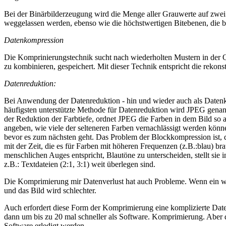
Bei der Binärbilderzeugung wird die Menge aller Grauwerte auf zwei 
weggelassen werden, ebenso wie die höchstwertigen Bitebenen, die be
Datenkompression
Die Komprinierungstechnik sucht nach wiederholten Mustern in der Que
zu kombinieren, gespeichert. Mit dieser Technik entspricht die rekonst
Datenreduktion:
Bei Anwendung der Datenreduktion - hin und wieder auch als Datenk
häufigsten unterstützte Methode für Datenreduktion wird JPEG gena
der Reduktion der Farbtiefe, ordnet JPEG die Farben in dem Bild so
angeben, wie viele der selteneren Farben vernachlässigt werden könn
bevor es zum nächsten geht. Das Problem der Blockkompression ist, d
mit der Zeit, die es für Farben mit höheren Frequenzen (z.B.:blau) b
menschlichen Auges entspricht, Blautöne zu unterscheiden, stellt sie
z.B.: Textdateien (2:1, 3:1) weit überlegen sind.
Die Komprimierung mir Datenverlust hat auch Probleme. Wenn ein wie
und das Bild wird schlechter.
Auch erfordert diese Form der Komprimierung eine komplizierte Datenv
dann um bis zu 20 mal schneller als Software. Komprimierung. Aber
Software erledigt werden.