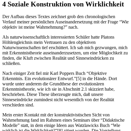
4 Soziale Konstruktion von Wirklichkeit
Der Aufbau dieses Textes zeichnet grob den chronologischen
Verlauf meiner persönlichen Auseinandersetzung mit der Frage “Wie
objektiv ist meine Wahrnehmung?” nach.
Als naturwissenschaftlich interessierten Schüler hatte Platons
Höhlengleichnis mein Vertrauen zu den objektiven
Naturwissenschaften tief erschüttert. Ich sah mich gezwungen, mich
mit Erkenntnistheorie auseinanderzusetzen, um eine Möglochkeit zu
finden, die Kluft zwischen Realität und Sinneseindrücken zu
schließen.
Nach einiger Zeit fiel mir Karl Poppers Buch “Objektive
Erkenntnis. Ein evolutionärer Entwurf.”[5] in die Hände. Dort
wurde unter anderem die Grundthese der evolutionären
Erkenntnistheorie, wie ich sie in Abschnitt 2.1 skizziert habe,
beschrieben. Diese These überzeugte mich, daß unsere
Sinneseindrücke zumindest nicht wesentlich von der Realität
verschieden sind.
Mein erster Kontakt mit der konstruktivistischen Sicht von
Wahrnehmung fand im Rahmen eines Seminars über “Didaktische
Modelle” statt, in dem einige Ideen aus Watzlawicks Buch “Wie
wirklich ist die Wirklichkeit?”[8] zitiert wurden. Die Vorstellung,