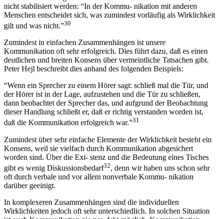
nicht stabilisiert werden: “In der Kommu- nikation mit anderen
Menschen entscheidet sich, was zumindest vorläufig als Wirklichkeit
30
gilt und was nicht.”
Zumindest in einfachen Zusammenhängen ist unsere
Kommunikation oft sehr erfolgreich. Dies führt dazu, daß es einen
deutlichen und breiten Konsens über vermeintliche Tatsachen gibt.
Peter Hejl beschreibt dies anhand des folgenden Beispiels:
“Wenn ein Sprecher zu einem Hörer sagt: schließ mal die Tür, und
der Hörer ist in der Lage, aufzustehen und die Tür zu schließen,
dann beobachtet der Sprecher das, und aufgrund der Beobachtung
dieser Handlung schließt er, daß er richtig verstanden worden ist,
31
daß die Kommunikation erfolgreich war.”
Zumindest über sehr einfache Elemente der Wirklichkeit besteht ein
Konsens, weil sie vielfach durch Kommunikation abgesichert
worden sind. Über die Exi- stenz und die Bedeutung eines Tisches
32
gibt es wenig Diskussionsbedarf
, denn wir haben uns schon sehr
oft durch verbale und vor allem nonverbale Kommu- nikation
darüber geeinigt.
In komplexeren Zusammenhängen sind die individuellen
Wirklichkeiten jedoch oft sehr unterschiedlich. In solchen Situation