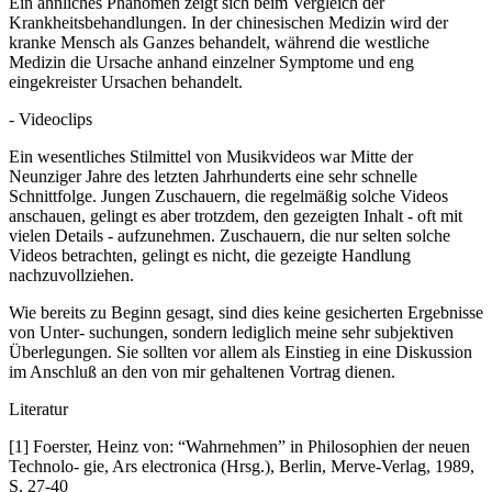
Ein ähnliches Phänomen zeigt sich beim Vergleich der
Krankheitsbehandlungen. In der chinesischen Medizin wird der
kranke Mensch als Ganzes behandelt, während die westliche
Medizin die Ursache anhand einzelner Symptome und eng
eingekreister Ursachen behandelt.
- Videoclips
Ein wesentliches Stilmittel von Musikvideos war Mitte der
Neunziger Jahre des letzten Jahrhunderts eine sehr schnelle
Schnittfolge. Jungen Zuschauern, die regelmäßig solche Videos
anschauen, gelingt es aber trotzdem, den gezeigten Inhalt - oft mit
vielen Details - aufzunehmen. Zuschauern, die nur selten solche
Videos betrachten, gelingt es nicht, die gezeigte Handlung
nachzuvollziehen.
Wie bereits zu Beginn gesagt, sind dies keine gesicherten Ergebnisse
von Unter- suchungen, sondern lediglich meine sehr subjektiven
Überlegungen. Sie sollten vor allem als Einstieg in eine Diskussion
im Anschluß an den von mir gehaltenen Vortrag dienen.
Literatur
[1] Foerster, Heinz von: “Wahrnehmen” in Philosophien der neuen
Technolo- gie, Ars electronica (Hrsg.), Berlin, Merve-Verlag, 1989,
S. 27-40