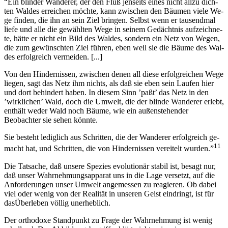
“Ein blinder Wanderer, der den Fluß jenseits eines nicht allzu dich-
ten Waldes erreichen möchte, kann zwischen den Bäumen viele We-
ge finden, die ihn an sein Ziel bringen. Selbst wenn er tausendmal
liefe und alle die gewählten Wege in seinem Gedächtnis aufzeichne-
te, hätte er nicht ein Bild des Waldes, sondern ein Netz von Wegen,
die zum gewünschten Ziel führen, eben weil sie die Bäume des Wal-
des erfolgreich vermeiden. [...]
Von den Hindernissen, zwischen denen all diese erfolgreichen Wege
liegen, sagt das Netz ihm nichts, als daß sie eben sein Laufen hier
und dort behindert haben. In diesem Sinn ’paßt’ das Netz in den
’wirklichen’ Wald, doch die Umwelt, die der blinde Wanderer erlebt,
enthält weder Wald noch Bäume, wie ein außenstehender
Beobachter sie sehen könnte.
Sie besteht lediglich aus Schritten, die der Wanderer erfolgreich ge-
11
macht hat, und Schritten, die von Hindernissen vereitelt wurden.”
Die Tatsache, daß unsere Spezies evolutionär stabil ist, besagt nur,
daß unser Wahrnehmungsapparat uns in die Lage versetzt, auf die
Anforderungen unser Umwelt angemessen zu reagieren. Ob dabei
viel oder wenig von der Realität in unseren Geist eindringt, ist für
dasÜberleben völlig unerheblich.
Der orthodoxe Standpunkt zu Frage der Wahrnehmung ist wenig