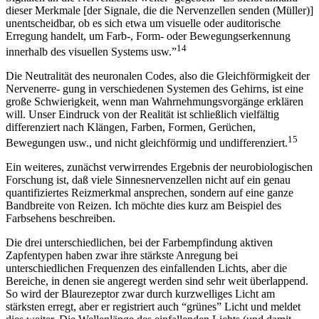
dieser Merkmale [der Signale, die die Nervenzellen senden (Müller)]
unentscheidbar, ob es sich etwa um visuelle oder auditorische
Erregung handelt, um Farb-, Form- oder Bewegungserkennung
14
innerhalb des visuellen Systems usw.”
Die Neutralität des neuronalen Codes, also die Gleichförmigkeit der
Nervenerre- gung in verschiedenen Systemen des Gehirns, ist eine
große Schwierigkeit, wenn man Wahrnehmungsvorgänge erklären
will. Unser Eindruck von der Realität ist schließlich vielfältig
differenziert nach Klängen, Farben, Formen, Gerüchen,
15
Bewegungen usw., und nicht gleichförmig und undifferenziert.
Ein weiteres, zunächst verwirrendes Ergebnis der neurobiologischen
Forschung ist, daß viele Sinnesnervenzellen nicht auf ein genau
quantifiziertes Reizmerkmal ansprechen, sondern auf eine ganze
Bandbreite von Reizen. Ich möchte dies kurz am Beispiel des
Farbsehens beschreiben.
Die drei unterschiedlichen, bei der Farbempfindung aktiven
Zapfentypen haben zwar ihre stärkste Anregung bei
unterschiedlichen Frequenzen des einfallenden Lichts, aber die
Bereiche, in denen sie angeregt werden sind sehr weit überlappend.
So wird der Blaurezeptor zwar durch kurzwelliges Licht am
stärksten erregt, aber er registriert auch “grünes” Licht und meldet