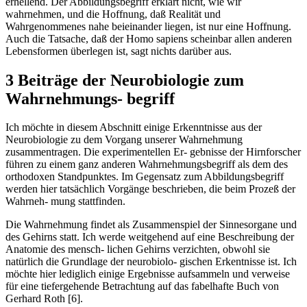
erhellend. Der Abbildungsbegriff erklärt nicht, wie wir
wahrnehmen, und die Hoffnung, daß Realität und
Wahrgenommenes nahe beieinander liegen, ist nur eine Hoffnung.
Auch die Tatsache, daß der Homo sapiens scheinbar allen anderen
Lebensformen überlegen ist, sagt nichts darüber aus.
3 Beiträge der Neurobiologie zum
Wahrnehmungs- begriff
Ich möchte in diesem Abschnitt einige Erkenntnisse aus der
Neurobiologie zu dem Vorgang unserer Wahrnehmung
zusammentragen. Die experimentellen Er- gebnisse der Hirnforscher
führen zu einem ganz anderen Wahrnehmungsbegriff als dem des
orthodoxen Standpunktes. Im Gegensatz zum Abbildungsbegriff
werden hier tatsächlich Vorgänge beschrieben, die beim Prozeß der
Wahrneh- mung stattfinden.
Die Wahrnehmung findet als Zusammenspiel der Sinnesorgane und
des Gehirns statt. Ich werde weitgehend auf eine Beschreibung der
Anatomie des mensch- lichen Gehirns verzichten, obwohl sie
natürlich die Grundlage der neurobiolo- gischen Erkentnisse ist. Ich
möchte hier lediglich einige Ergebnisse aufsammeln und verweise
für eine tiefergehende Betrachtung auf das fabelhafte Buch von
Gerhard Roth [6].