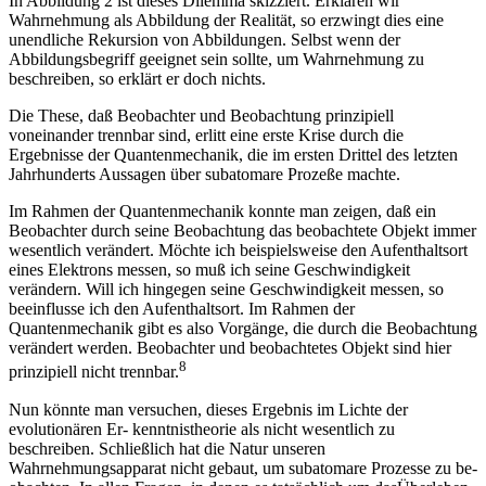
In Abbildung 2 ist dieses Dilemma skizziert. Erklären wir
Wahrnehmung als Abbildung der Realität, so erzwingt dies eine
unendliche Rekursion von Abbildungen. Selbst wenn der
Abbildungsbegriff geeignet sein sollte, um Wahrnehmung zu
beschreiben, so erklärt er doch nichts.
Die These, daß Beobachter und Beobachtung prinzipiell
voneinander trennbar sind, erlitt eine erste Krise durch die
Ergebnisse der Quantenmechanik, die im ersten Drittel des letzten
Jahrhunderts Aussagen über subatomare Prozeße machte.
Im Rahmen der Quantenmechanik konnte man zeigen, daß ein
Beobachter durch seine Beobachtung das beobachtete Objekt immer
wesentlich verändert. Möchte ich beispielsweise den Aufenthaltsort
eines Elektrons messen, so muß ich seine Geschwindigkeit
verändern. Will ich hingegen seine Geschwindigkeit messen, so
beeinflusse ich den Aufenthaltsort. Im Rahmen der
Quantenmechanik gibt es also Vorgänge, die durch die Beobachtung
verändert werden. Beobachter und beobachtetes Objekt sind hier
8
prinzipiell nicht trennbar.
Nun könnte man versuchen, dieses Ergebnis im Lichte der
evolutionären Er- kenntnistheorie als nicht wesentlich zu
beschreiben. Schließlich hat die Natur unseren
Wahrnehmungsapparat nicht gebaut, um subatomare Prozesse zu be-