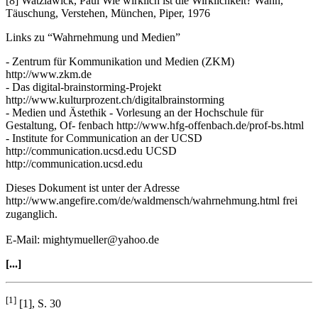
[8] Watzlawick, Paul Wie wirklich ist die Wirklichkeit? Wahn,
Täuschung, Verstehen, München, Piper, 1976
Links zu “Wahrnehmung und Medien”
- Zentrum für Kommunikation und Medien (ZKM)
http://www.zkm.de
- Das digital-brainstorming-Projekt
http://www.kulturprozent.ch/digitalbrainstorming
- Medien und Ästethik - Vorlesung an der Hochschule für
Gestaltung, Of- fenbach http://www.hfg-offenbach.de/prof-bs.html
- Institute for Communication an der UCSD
http://communication.ucsd.edu UCSD
http://communication.ucsd.edu
Dieses Dokument ist unter der Adresse
http://www.angefire.com/de/waldmensch/wahrnehmung.html frei
zuganglich.
E-Mail: mightymueller@yahoo.de
[...]
[1]
[1], S. 30