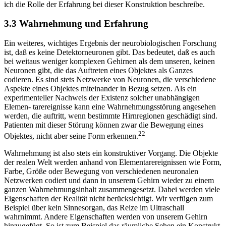
ich die Rolle der Erfahrung bei dieser Konstruktion beschreibe.
3.3 Wahrnehmung und Erfahrung
Ein weiteres, wichtiges Ergebnis der neurobiologischen Forschung
ist, daß es keine Detektorneuronen gibt. Das bedeutet, daß es auch
bei weitaus weniger komplexen Gehirnen als dem unseren, keinen
Neuronen gibt, die das Auftreten eines Objektes als Ganzes
codieren. Es sind stets Netzwerke von Neuronen, die verschiedene
Aspekte eines Objektes miteinander in Bezug setzen. Als ein
experimenteller Nachweis der Existenz solcher unabhängigen
Elemen- tarereignisse kann eine Wahrnehmungsstörung angesehen
werden, die auftritt, wenn bestimmte Hirnregionen geschädigt sind.
Patienten mit dieser Störung können zwar die Bewegung eines
22
Objektes, nicht aber seine Form erkennen.
Wahrnehmung ist also stets ein konstruktiver Vorgang. Die Objekte
der realen Welt werden anhand von Elementarereignissen wie Form,
Farbe, Größe oder Bewegung von verschiedenen neuronalen
Netzwerken codiert und dann in unserem Gehirn wieder zu einem
ganzen Wahrnehmungsinhalt zusammengesetzt. Dabei werden viele
Eigenschaften der Realität nicht berücksichtigt. Wir verfügen zum
Beispiel über kein Sinnesorgan, das Reize im Ultraschall
wahrnimmt. Andere Eigenschaften werden von unserem Gehirn
hinzugefügt. So ist zum Beispiel das räumliche Sehen ein Konstrukt