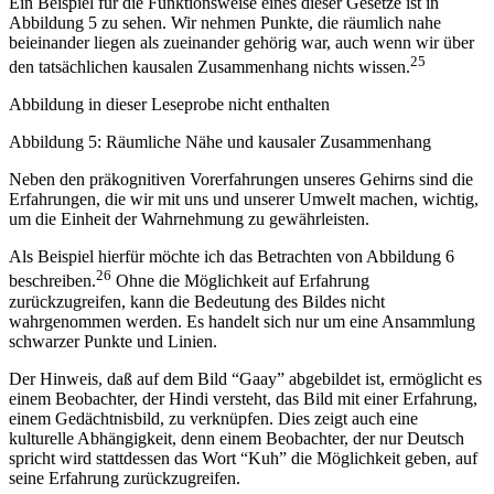
Ein Beispiel für die Funktionsweise eines dieser Gesetze ist in
Abbildung 5 zu sehen. Wir nehmen Punkte, die räumlich nahe
beieinander liegen als zueinander gehörig war, auch wenn wir über
25
den tatsächlichen kausalen Zusammenhang nichts wissen.
Abbildung in dieser Leseprobe nicht enthalten
Abbildung 5: Räumliche Nähe und kausaler Zusammenhang
Neben den präkognitiven Vorerfahrungen unseres Gehirns sind die
Erfahrungen, die wir mit uns und unserer Umwelt machen, wichtig,
um die Einheit der Wahrnehmung zu gewährleisten.
Als Beispiel hierfür möchte ich das Betrachten von Abbildung 6
26
beschreiben.
Ohne die Möglichkeit auf Erfahrung
zurückzugreifen, kann die Bedeutung des Bildes nicht
wahrgenommen werden. Es handelt sich nur um eine Ansammlung
schwarzer Punkte und Linien.
Der Hinweis, daß auf dem Bild “Gaay” abgebildet ist, ermöglicht es
einem Beobachter, der Hindi versteht, das Bild mit einer Erfahrung,
einem Gedächtnisbild, zu verknüpfen. Dies zeigt auch eine
kulturelle Abhängigkeit, denn einem Beobachter, der nur Deutsch
spricht wird stattdessen das Wort “Kuh” die Möglichkeit geben, auf
seine Erfahrung zurückzugreifen.