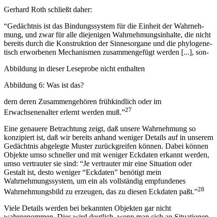
Gerhard Roth schließt daher:
“Gedächtnis ist das Bindungssystem für die Einheit der Wahrneh-
mung, und zwar für alle diejenigen Wahrnehmungsinhalte, die nicht
bereits durch die Konstruktion der Sinnesorgane und die phylogene-
tisch erworbenen Mechanismen zusammengefügt werden [...], son-
Abbildung in dieser Leseprobe nicht enthalten
Abbildung 6: Was ist das?
dern deren Zusammengehören frühkindlich oder im
27
Erwachsenenalter erlernt werden muß.”
Eine genauere Betrachtung zeigt, daß unsere Wahrnehmung so
konzipiert ist, daß wir bereits anhand weniger Details auf in unserem
Gedächtnis abgelegte Muster zurückgreifen können. Dabei können
Objekte umso schneller und mit weniger Eckdaten erkannt werden,
umso vertrauter sie sind: “Je vertrauter mir eine Situation oder
Gestalt ist, desto weniger “Eckdaten” benötigt mein
Wahrnehmungssystem, um ein als vollständig empfundenes
28
Wahrnehmungsbild zu erzeugen, das zu diesen Eckdaten paßt.”
Viele Details werden bei bekannten Objekten gar nicht
wahrgenommen. Dies wird deutlich, wenn man sich an Situationen