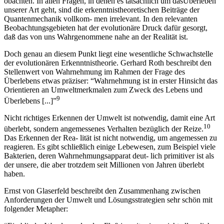
obachten. In allen Fragen, in denen es tatsächlich um dasÜberleben
unserer Art geht, sind die erkenntnistheoretischen Beiträge der
Quantenmechanik vollkom- men irrelevant. In den relevanten
Beobachtungsgebieten hat der evolutionäre Druck dafür gesorgt,
daß das von uns Wahrgenommene nahe an der Realität ist.
Doch genau an diesem Punkt liegt eine wesentliche Schwachstelle
der evolutionären Erkenntnistheorie. Gerhard Roth beschreibt den
Stellenwert von Wahrnehmung im Rahmen der Frage des
Überlebens etwas präziser: “Wahrnehmung ist in erster Hinsicht das
Orientieren an Umweltmerkmalen zum Zweck des Lebens und
9
Überlebens [...]”
Nicht richtiges Erkennen der Umwelt ist notwendig, damit eine Art
10
überlebt, sondern angemessenes Verhalten bezüglich der Reize.
Das Erkennen der Rea- lität ist nicht notwendig, um angemessen zu
reagieren. Es gibt schließlich einige Lebewesen, zum Beispiel viele
Bakterien, deren Wahrnehmungsapparat deut- lich primitiver ist als
der unsere, die aber trotzdem seit Millionen von Jahren überlebt
haben.
Ernst von Glaserfeld beschreibt den Zusammenhang zwischen
Anforderungen der Umwelt und Lösungsstrategien sehr schön mit
folgender Metapher: