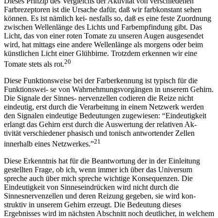
Dieses Prinzip des Vergleichs der Aktivität von verschiedenen
Farbrezeptoren ist die Ursache dafür, daß wir farbkonstant sehen
können. Es ist nämlich kei- nesfalls so, daß es eine feste Zuordnung
zwischen Wellenlänge des Lichts und Farbempfindung gibt. Das
Licht, das von einer roten Tomate zu unseren Augen ausgesendet
wird, hat mittags eine andere Wellenlänge als morgens oder beim
künstlichen Licht einer Glühbirne. Trotzdem erkennen wir eine
20
Tomate stets als rot.
Diese Funktionsweise bei der Farberkennung ist typisch für die
Funktionswei- se von Wahrnehmungsvorgängen in unserem Gehirn.
Die Signale der Sinnes- nervenzellen codieren die Reize nicht
eindeutig, erst durch die Verarbeitung in einem Netzwerk werden
den Signalen eindeutige Bedeutungen zugewiesen: “Eindeutigkeit
erlangt das Gehirn erst durch die Auswertung der relativen Ak-
tivität verschiedener phasisch und tonisch antwortender Zellen
21
innerhalb eines Netzwerkes.”
Diese Erkenntnis hat für die Beantwortung der in der Einleitung
gestellten Frage, ob ich, wenn immer ich über das Universum
spreche auch über mich spreche wichtige Konsequenzen. Die
Eindeutigkeit von Sinneseindrücken wird nicht durch die
Sinnesnervenzellen und deren Reizung gegeben, sie wird kon-
struktiv in unserem Gehirn erzeugt. Die Bedeutung dieses
Ergebnisses wird im nächsten Abschnitt noch deutlicher, in welchem