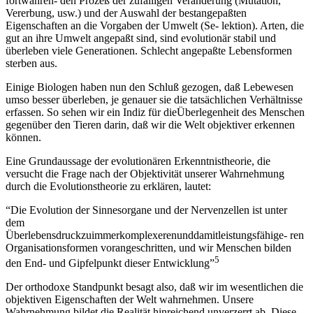
fortwähren- den Prozeß der zufälligen Veränderung (Mutation,
Vererbung, usw.) und der Auswahl der bestangepaßten
Eigenschaften an die Vorgaben der Umwelt (Se- lektion). Arten, die
gut an ihre Umwelt angepaßt sind, sind evolutionär stabil und
überleben viele Generationen. Schlecht angepaßte Lebensformen
sterben aus.
Einige Biologen haben nun den Schluß gezogen, daß Lebewesen
umso besser überleben, je genauer sie die tatsächlichen Verhältnisse
erfassen. So sehen wir ein Indiz für dieÜberlegenheit des Menschen
gegenüber den Tieren darin, daß wir die Welt objektiver erkennen
können.
Eine Grundaussage der evolutionären Erkenntnistheorie, die
versucht die Frage nach der Objektivität unserer Wahrnehmung
durch die Evolutionstheorie zu erklären, lautet:
“Die Evolution der Sinnesorgane und der Nervenzellen ist unter
dem
Überlebensdruckzuimmerkomplexerenunddamitleistungsfähige- ren
Organisationsformen vorangeschritten, und wir Menschen bilden
5
den End- und Gipfelpunkt dieser Entwicklung”
Der orthodoxe Standpunkt besagt also, daß wir im wesentlichen die
objektiven Eigenschaften der Welt wahrnehmen. Unsere
Wahrnehmung bildet die Realität hinreichend unverzerrt ab. Diese