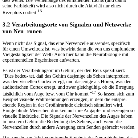
dies weiter. Die Wellenlänge des einfallenden Lichts (und damit
seine Farbigkeit) wird also nicht durch die Aktivität nur eines
16
Rezeptors codiert.
3.2 Verarbeitungsorte von Signalen und Netzwerke
von Neu- ronen
Wenn nicht das Signal, das eine Nervenzelle aussendet, spezifisch
für einen Umweltreiz ist, was bewirkt dann die von uns empfundene
Vielgestaltigkeit der Welt? Auch hier kann die Neurobiologie mit
experimentellen Ergebnissen aufwarten.
Es ist der Verarbeitungsort im Gehirn, der den Reiz spezifiziert:
“Dies bedeu- tet, daß das Gehirn dasjenige als Sehen interpretiert,
was den visuellen Cortex erregt, und dasjenige als Hören, was den
auditorischen Cortex erregt, und zwar gleichgültig, ob die Erregung
17
tatsächlich vom Auge bzw. vom Ohr kommt.”
So lassen sich zum
Beispiel visuelle Wahrnehmungen erzeugen, in dem die entspre-
chende Region in der Großhirnrinde elektrisch stimuliert wird.
Einige blinde Menschen drücken auf ihre Augäpfel und erzeugen so
visuelle Eindrücke. Die Signale der Nervenzellen des Auges haben
in unserem Gehirn die Bedeutung des Sehens, auch wenn die
Nervenzellen durch andere Anregung zum Senden gebracht werden.
Das zweite, zunächst verwirrende Ergebnis der Neurobiologen, das