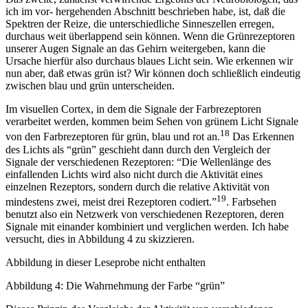
ich im vor- hergehenden Abschnitt beschrieben habe, ist, daß die
Spektren der Reize, die unterschiedliche Sinneszellen erregen,
durchaus weit überlappend sein können. Wenn die Grünrezeptoren
unserer Augen Signale an das Gehirn weitergeben, kann die
Ursache hierfür also durchaus blaues Licht sein. Wie erkennen wir
nun aber, daß etwas grün ist? Wir können doch schließlich eindeutig
zwischen blau und grün unterscheiden.
Im visuellen Cortex, in dem die Signale der Farbrezeptoren
verarbeitet werden, kommen beim Sehen von grünem Licht Signale
18
von den Farbrezeptoren für grün, blau und rot an.
Das Erkennen
des Lichts als “grün” geschieht dann durch den Vergleich der
Signale der verschiedenen Rezeptoren: “Die Wellenlänge des
einfallenden Lichts wird also nicht durch die Aktivität eines
einzelnen Rezeptors, sondern durch die relative Aktivität von
19
mindestens zwei, meist drei Rezeptoren codiert.”
. Farbsehen
benutzt also ein Netzwerk von verschiedenen Rezeptoren, deren
Signale mit einander kombiniert und verglichen werden. Ich habe
versucht, dies in Abbildung 4 zu skizzieren.
Abbildung in dieser Leseprobe nicht enthalten
Abbildung 4: Die Wahrnehmung der Farbe “grün”