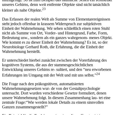
unseres Gehirns, denn weit entfernte Objekte sind nicht tatsächlich
23
kleiner als nahe Objekte.
Das Erfassen der realen Welt als Summe von Elementarereignissen
steht jedoch offenbar in krassem Widerspruch zur subjektiven
Einheit der Wahrnehmung. Wir sehen schließlich einen roten Stuhl
nicht als Summe von Ort, Vorder- und Hintergrund, Farbe, Form,
Bedeutung usw., sondern als ein ganzes wahrgenom- menes Objekt.
Wie kommt es zu dieser Einheit der Wahrnehmung? Es ist, so der
Neurobiologe Gerhard Roth, die Erfahrung, die die Einheit der
Wahrnehmung herstellt.
Er unterschiedet hierbei zunächst zwischen der Vorerfahrung des
kognitiven Systems, die aus der stammesgeschichtlichen
Entwicklung unseres Gehirns re- sultiert, und den “neu erworbenen
24
Erfahrungen im Umgang mit der Welt und mit uns selbst.”
Die Frage nach den präkognitiven, automatisierten
Wahrnehmungsgesetzen wur- de von der Gestaltpsychologie
untersucht. Dort wurden verschiedene Gesetze formuliert, denen
unsere Wahrnehmung folgt. In diesem Zusammenhang lau- tet eine
zentrale Frage:“Wie werden lokale Details zu einem sinnvollen
Ganzen zusammengestellt?”