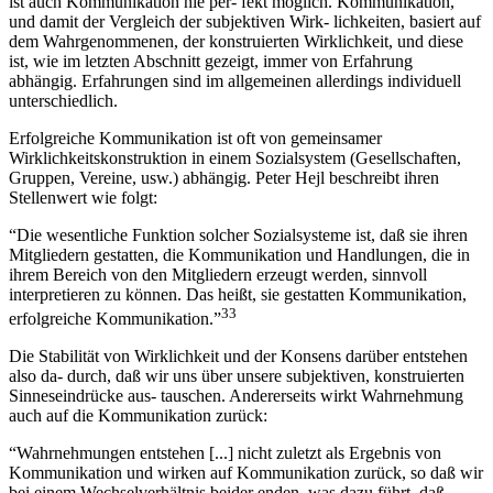
ist auch Kommunikation nie per- fekt möglich. Kommunikation,
und damit der Vergleich der subjektiven Wirk- lichkeiten, basiert auf
dem Wahrgenommenen, der konstruierten Wirklichkeit, und diese
ist, wie im letzten Abschnitt gezeigt, immer von Erfahrung
abhängig. Erfahrungen sind im allgemeinen allerdings individuell
unterschiedlich.
Erfolgreiche Kommunikation ist oft von gemeinsamer
Wirklichkeitskonstruktion in einem Sozialsystem (Gesellschaften,
Gruppen, Vereine, usw.) abhängig. Peter Hejl beschreibt ihren
Stellenwert wie folgt:
“Die wesentliche Funktion solcher Sozialsysteme ist, daß sie ihren
Mitgliedern gestatten, die Kommunikation und Handlungen, die in
ihrem Bereich von den Mitgliedern erzeugt werden, sinnvoll
interpretieren zu können. Das heißt, sie gestatten Kommunikation,
33
erfolgreiche Kommunikation.”
Die Stabilität von Wirklichkeit und der Konsens darüber entstehen
also da- durch, daß wir uns über unsere subjektiven, konstruierten
Sinneseindrücke aus- tauschen. Andererseits wirkt Wahrnehmung
auch auf die Kommunikation zurück:
“Wahrnehmungen entstehen [...] nicht zuletzt als Ergebnis von
Kommunikation und wirken auf Kommunikation zurück, so daß wir
bei einem Wechselverhältnis beider enden, was dazu führt, daß