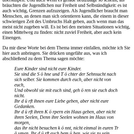
bräuchten die Jugendlichen nur Freiheit und Selbständigkeit: es ist
auch wichtig, Grenzen aufzuzeigen. Als Jugendlicher braucht man
Menschen, an denen man sich orientieren kann, die einem in dieser
schwierigen Zeit des Umbruchs Halt geben, auch wenn man das
meist nicht zugeben will. Es ist bei den meisten Situationen wichtig,
einen Mittelweg zu finden: nicht zuviel Freiheit, aber auch kein
Einengen.
Da mir diese Worte bei dem Thema immer einfallen, möchte ich Sie
hier auch anbringen. Sie drücken ungefähr aus, was ich
abschließend zu dem Thema sagen möchte:
Eure Kinder sind nicht eure Kinder.
Sie sind die S ö hne und T ö chter der Sehnsucht nach
sich selber. Sie kommen durch euch, aber nicht von
euch,
Und obwohl sie mit euch sind, geh ö ren sie euch doch
nicht.
Ihr d ü rft ihnen eure Liebe geben, aber nicht eure
Gedanken.
Ihr d ü rft ihren K ö rpern ein Haus geben, aber nicht
ihren Seelen, Denn ihre Seelen wohnen im Haus von
morgen,
das ihr nicht besuchen k ö nnt, nicht einmal in euren Tr
ä umen. Ihr d ü rft euch bem ü hen, wie sie zu sein,