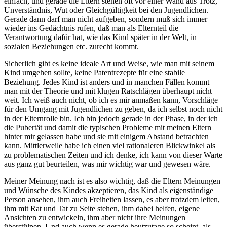
einfach, und gerade die Eltern stehen oft vor einer Wand aus Trotz,
Unverständnis, Wut oder Gleichgültigkeit bei den Jugendlichen.
Gerade dann darf man nicht aufgeben, sondern muß sich immer
wieder ins Gedächtnis rufen, daß man als Elternteil die
Verantwortung dafür hat, wie das Kind später in der Welt, in
sozialen Beziehungen etc. zurecht kommt.
Sicherlich gibt es keine ideale Art und Weise, wie man mit seinem
Kind umgehen sollte, keine Patentrezepte für eine stabile
Beziehung. Jedes Kind ist anders und in manchen Fällen kommt
man mit der Theorie und mit klugen Ratschlägen überhaupt nicht
weit. Ich weiß auch nicht, ob ich es mir anmaßen kann, Vorschläge
für den Umgang mit Jugendlichen zu geben, da ich selbst noch nicht
in der Elternrolle bin. Ich bin jedoch gerade in der Phase, in der ich
die Pubertät und damit die typischen Probleme mit meinen Eltern
hinter mir gelassen habe und sie mit einigem Abstand betrachten
kann. Mittlerweile habe ich einen viel rationaleren Blickwinkel als
zu problematischen Zeiten und ich denke, ich kann von dieser Warte
aus ganz gut beurteilen, was mir wichtig war und gewesen wäre.
Meiner Meinung nach ist es also wichtig, daß die Eltern Meinungen
und Wünsche des Kindes akzeptieren, das Kind als eigenständige
Person ansehen, ihm auch Freiheiten lassen, es aber trotzdem leiten,
ihm mit Rat und Tat zu Seite stehen, ihm dabei helfen, eigene
Ansichten zu entwickeln, ihm aber nicht ihre Meinungen
überstülpen. Und auch wenn es gerade heutzutage so scheint, als