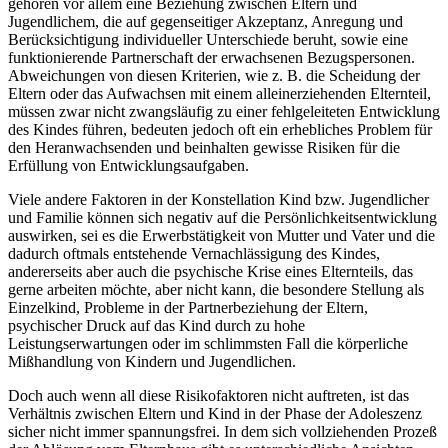
gehören vor allem eine Beziehung zwischen Eltern und
Jugendlichem, die auf gegenseitiger Akzeptanz, Anregung und
Berücksichtigung individueller Unterschiede beruht, sowie eine
funktionierende Partnerschaft der erwachsenen Bezugspersonen.
Abweichungen von diesen Kriterien, wie z. B. die Scheidung der
Eltern oder das Aufwachsen mit einem alleinerziehenden Elternteil,
müssen zwar nicht zwangsläufig zu einer fehlgeleiteten Entwicklung
des Kindes führen, bedeuten jedoch oft ein erhebliches Problem für
den Heranwachsenden und beinhalten gewisse Risiken für die
Erfüllung von Entwicklungsaufgaben.
Viele andere Faktoren in der Konstellation Kind bzw. Jugendlicher
und Familie können sich negativ auf die Persönlichkeitsentwicklung
auswirken, sei es die Erwerbstätigkeit von Mutter und Vater und die
dadurch oftmals entstehende Vernachlässigung des Kindes,
andererseits aber auch die psychische Krise eines Elternteils, das
gerne arbeiten möchte, aber nicht kann, die besondere Stellung als
Einzelkind, Probleme in der Partnerbeziehung der Eltern,
psychischer Druck auf das Kind durch zu hohe
Leistungserwartungen oder im schlimmsten Fall die körperliche
Mißhandlung von Kindern und Jugendlichen.
Doch auch wenn all diese Risikofaktoren nicht auftreten, ist das
Verhältnis zwischen Eltern und Kind in der Phase der Adoleszenz
sicher nicht immer spannungsfrei. In dem sich vollziehenden Prozeß