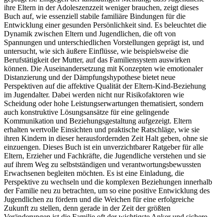
ihre Eltern in der Adoleszenzzeit weniger brauchen, zeigt dieses
Buch auf, wie essenziell stabile familiäre Bindungen für die
Entwicklung einer gesunden Persönlichkeit sind. Es beleuchtet die
Dynamik zwischen Eltern und Jugendlichen, die oft von
Spannungen und unterschiedlichen Vorstellungen geprägt ist, und
untersucht, wie sich äußere Einflüsse, wie beispielsweise die
Berufstätigkeit der Mutter, auf das Familiensystem auswirken
können. Die Auseinandersetzung mit Konzepten wie emotionaler
Distanzierung und der Dämpfungshypothese bietet neue
Perspektiven auf die affektive Qualität der Eltern-Kind-Beziehung
im Jugendalter. Dabei werden nicht nur Risikofaktoren wie
Scheidung oder hohe Leistungserwartungen thematisiert, sondern
auch konstruktive Lösungsansätze für eine gelingende
Kommunikation und Beziehungsgestaltung aufgezeigt. Eltern
erhalten wertvolle Einsichten und praktische Ratschläge, wie sie
ihren Kindern in dieser herausfordernden Zeit Halt geben, ohne sie
einzuengen. Dieses Buch ist ein unverzichtbarer Ratgeber für alle
Eltern, Erzieher und Fachkräfte, die Jugendliche verstehen und sie
auf ihrem Weg zu selbstständigen und verantwortungsbewussten
Erwachsenen begleiten möchten. Es ist eine Einladung, die
Perspektive zu wechseln und die komplexen Beziehungen innerhalb
der Familie neu zu betrachten, um so eine positive Entwicklung des
Jugendlichen zu fördern und die Weichen für eine erfolgreiche
Zukunft zu stellen, denn gerade in der Zeit der größten
Veränderungen ist die Familie oft der wichtigste Anker und sichere