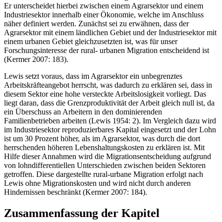
Er unterscheidet hierbei zwischen einem Agrarsektor und einem
Industriesektor innerhalb einer Ökonomie, welche im Anschluss
näher definiert werden. Zunächst sei zu erwähnen, dass der
Agrarsektor mit einem ländlichen Gebiet und der Industriesektor mit
einem urbanen Gebiet gleichzusetzten ist, was für unser
Forschungsinteresse der rural- urbanen Migration entscheidend ist
(Kermer 2007: 183).
Lewis setzt voraus, dass im Agrarsektor ein unbegrenztes
Arbeitskräfteangebot herrscht, was dadurch zu erklären sei, dass in
diesem Sektor eine hohe versteckte Arbeitslosigkeit vorliegt. Das
liegt daran, dass die Grenzproduktivität der Arbeit gleich null ist, da
ein Überschuss an Arbeitern in den dominierenden
Familienbetrieben arbeiten (Lewis 1954: 2). Im Vergleich dazu wird
im Industriesektor reproduzierbares Kapital eingesetzt und der Lohn
ist um 30 Prozent höher, als im Agrarsektor, was durch die dort
herrschenden höheren Lebenshaltungskosten zu erklären ist. Mit
Hilfe dieser Annahmen wird die Migrationsentscheidung aufgrund
von lohndifferentiellen Unterschieden zwischen beiden Sektoren
getroffen. Diese dargestellte rural-urbane Migration erfolgt nach
Lewis ohne Migrationskosten und wird nicht durch anderen
Hindernissen beschränkt (Kermer 2007: 184).
Zusammenfassung der Kapitel