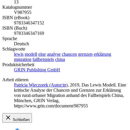
13
Katalognummer
V987955
ISBN (eBook)
9783346347152
ISBN (Buch)
9783346347169
Sprache
Deutsch
Schlagworte
lewis
modell
eine
analyse
chancen
grenzen
erklärung
migration
fallbeispiels
china
Produktsicherheit
GRIN Publishing GmbH
Arbeit zitieren
Patricia Wieczorek (Autor:in)
, 2019, Das Lewis Modell. Eine
kritische Analyse der Chancen und Grenzen zur Erklärung
von rural-urbaner Migration anhand des Fallbeispiels China,
München, GRIN Verlag,
https://www.grin.com/document/987955
Schließen