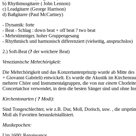
b) Rhythmusgitarre ( John Lennon)
c) Leadgitarre (George Harrison)
d) Baßgitarre (Paul McCartney)
- Dynamik: forte
- Beat - Schlag : down beat + off beat ? two beat
- Mehrstimmiger, hoher Gruppengesang
- Rhythmisch und harmonisch differenziert (vielseitig, anspruchslos)
2.) Soft-Beat (
?
der weichere Beat)
Venezianische Mehrchörigkeit:
Die Mehrchörigkeit und das Konzertantenprinzip wurde ab Mitte des 
+ Giovanni Gabrieli) entwickelt. Es wurde die Akustik im Kirchenrau
mehrere Chöre und Instrumentalgruppen, die von nur
einem
Chorleite
Concertatchor verwendet, in dem die besten Sänger sind und ohne In
Kirchentonarten (
?
Modi):
Sind Tongeschlechter, wie z.B. Dur, Moll, Dorisch, usw. , die ursp
Moll als Favoriten herauskristallisiert.
Musikepochen:
Um 1600: Renaissance