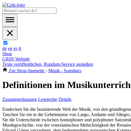
de
en
es
fr
Shop
GRIN Website
Texte veröffentlichen, Rundum-Service genießen
Zur Shop-Startseite
›
Musik - Sonstiges
Definitionen im Musikunterrich
Zusammenfassung
Leseprobe
Details
Entdecken Sie die faszinierende Welt der Musik, von den grundlegen
Tauchen Sie ein in die Geheimnisse von Largo, Andante und Allegro
Sie die Unterschiede zwischen homophoner und polyphoner Satzstruktu
Musikgeschichte, von der venezianischen Mehrchörigkeit der Renaiss
Edvard Griegs verzaubern, dem bedeutendsten norwegischen Komponist