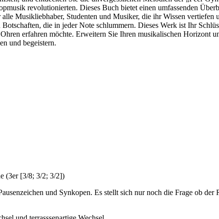
opmusik revolutionierten. Dieses Buch bietet einen umfassenden Überbl
ür alle Musikliebhaber, Studenten und Musiker, die ihr Wissen vertiefen
n Botschaften, die in jeder Note schlummern. Dieses Werk ist Ihr Schl
Ohren erfahren möchte. Erweitern Sie Ihren musikalischen Horizont und
n und begeistern.
e (3er [3/8; 3/2; 3/2])
ausenzeichen und Synkopen. Es stellt sich nur noch die Frage ob der
echsel und terrasssenartige Wechsel