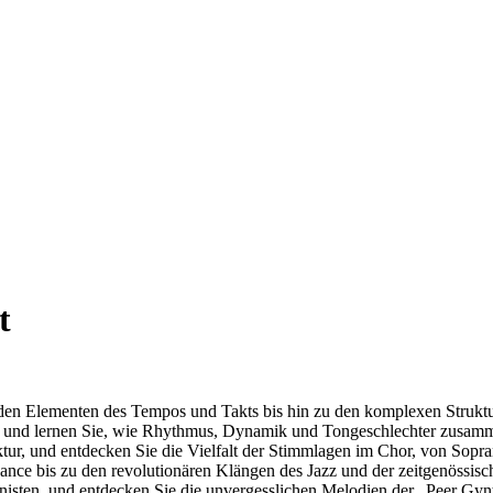
t
den Elementen des Tempos und Takts bis hin zu den komplexen Struktu
, und lernen Sie, wie Rhythmus, Dynamik und Tongeschlechter zusamm
r, und entdecken Sie die Vielfalt der Stimmlagen im Chor, von Sopran
ance bis zu den revolutionären Klängen des Jazz und der zeitgenössis
en, und entdecken Sie die unvergesslichen Melodien der „Peer Gynt-S