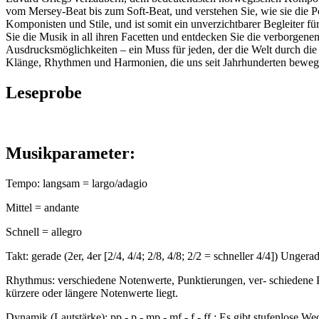
vom Mersey-Beat bis zum Soft-Beat, und verstehen Sie, wie sie die P
Komponisten und Stile, und ist somit ein unverzichtbarer Begleiter f
Sie die Musik in all ihren Facetten und entdecken Sie die verborgene
Ausdrucksmöglichkeiten – ein Muss für jeden, der die Welt durch die 
Klänge, Rhythmen und Harmonien, die uns seit Jahrhunderten bewege
Leseprobe
Musikparameter:
Tempo: langsam = largo/adagio
Mittel = andante
Schnell = allegro
Takt: gerade (2er, 4er [2/4, 4/4; 2/8, 4/8; 2/2 = schneller 4/4]) Ungerad
Rhythmus: verschiedene Notenwerte, Punktierungen, ver- schiedene P
kürzere oder längere Notenwerte liegt.
Dynamik (Lautstärke): pp - p - mp - mf - f - ff ; Es gibt stufenlose W