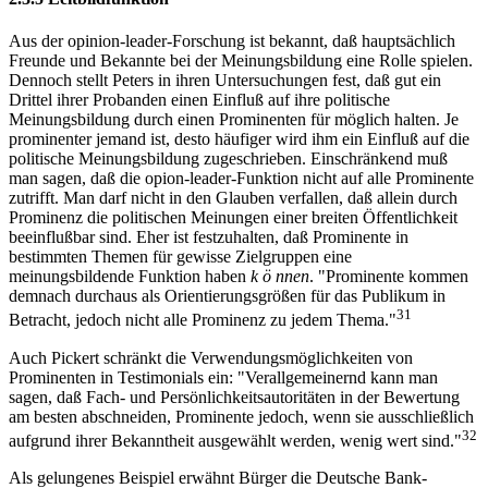
Aus der opinion-leader-Forschung ist bekannt, daß hauptsächlich
Freunde und Bekannte bei der Meinungsbildung eine Rolle spielen.
Dennoch stellt Peters in ihren Untersuchungen fest, daß gut ein
Drittel ihrer Probanden einen Einfluß auf ihre politische
Meinungsbildung durch einen Prominenten für möglich halten. Je
prominenter jemand ist, desto häufiger wird ihm ein Einfluß auf die
politische Meinungsbildung zugeschrieben. Einschränkend muß
man sagen, daß die opion-leader-Funktion nicht auf alle Prominente
zutrifft. Man darf nicht in den Glauben verfallen, daß allein durch
Prominenz die politischen Meinungen einer breiten Öffentlichkeit
beeinflußbar sind. Eher ist festzuhalten, daß Prominente in
bestimmten Themen für gewisse Zielgruppen eine
meinungsbildende Funktion haben
k ö nnen
. "Prominente kommen
demnach durchaus als Orientierungsgrößen für das Publikum in
31
Betracht, jedoch nicht alle Prominenz zu jedem Thema."
Auch Pickert schränkt die Verwendungsmöglichkeiten von
Prominenten in Testimonials ein: "Verallgemeinernd kann man
sagen, daß Fach- und Persönlichkeitsautoritäten in der Bewertung
am besten abschneiden, Prominente jedoch, wenn sie ausschließlich
32
aufgrund ihrer Bekanntheit ausgewählt werden, wenig wert sind."
Als gelungenes Beispiel erwähnt Bürger die Deutsche Bank-