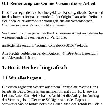
O.1 Bemerkung zur Online-Version dieser Arbeit
Dieser vorliegende Text ist eine gekürzte Fassung, die als Download
für das Internet formatiert wurde. In der Originalhausarbeit befinden
sich noch 21 erläuternde Abbildungen, die aus verschiedenen
Gründen in dieser Version nicht erscheinen.
Wir freuen uns über jedes Feedback zu unserer Arbeit und stehen für
weitergehende Fragen gerne zur Verfügung.
mailto:jenshagendorf@hotmail.com,alexxx0815@aol.com
Alle Rechte verbleiben bei den Autoren. © 1999 Jens Hagendorf
und Alexandra Prümke
1. Boris Becker biografisch
1.1 Wie alles begann ...
Die ersten zaghaften Schritte auf einem Tennisplatz machte Boris
bereits als Baby. Seine Eltern nahmen ihn mit zum TC Blauweiß
Leimen; Vater Karl-Heinz hat als Architekt die Anlage im Auftrag
des Vereins gebaut. Der erste Schläger ist der des Papas und
Schwester Sabine bringt Boris die Grundlagen des Tennis bei. Viele