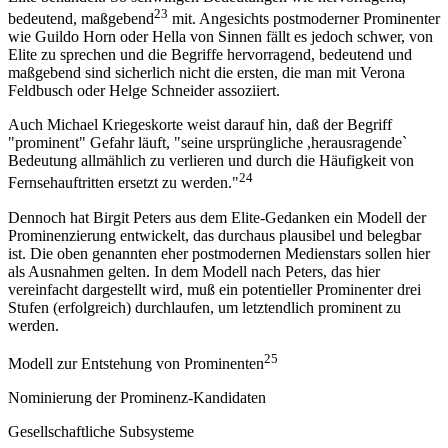
23
bedeutend, maßgebend
mit. Angesichts postmoderner Prominenter
wie Guildo Horn oder Hella von Sinnen fällt es jedoch schwer, von
Elite zu sprechen und die Begriffe hervorragend, bedeutend und
maßgebend sind sicherlich nicht die ersten, die man mit Verona
Feldbusch oder Helge Schneider assoziiert.
Auch Michael Kriegeskorte weist darauf hin, daß der Begriff
"prominent" Gefahr läuft, "seine ursprüngliche ,herausragende`
Bedeutung allmählich zu verlieren und durch die Häufigkeit von
24
Fernsehauftritten ersetzt zu werden."
Dennoch hat Birgit Peters aus dem Elite-Gedanken ein Modell der
Prominenzierung entwickelt, das durchaus plausibel und belegbar
ist. Die oben genannten eher postmodernen Medienstars sollen hier
als Ausnahmen gelten. In dem Modell nach Peters, das hier
vereinfacht dargestellt wird, muß ein potentieller Prominenter drei
Stufen (erfolgreich) durchlaufen, um letztendlich prominent zu
werden.
25
Modell zur Entstehung von Prominenten
Nominierung der Prominenz-Kandidaten
Gesellschaftliche Subsysteme