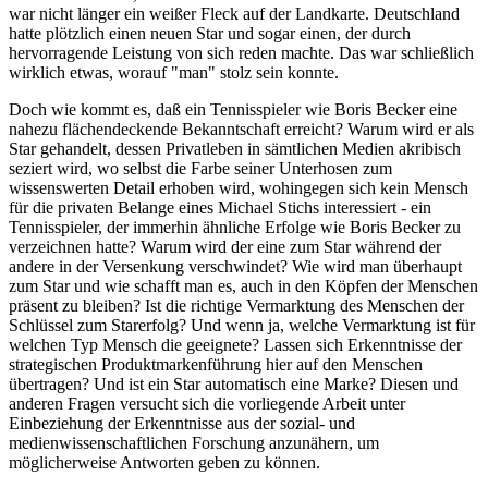
war nicht länger ein weißer Fleck auf der Landkarte. Deutschland
hatte plötzlich einen neuen Star und sogar einen, der durch
hervorragende Leistung von sich reden machte. Das war schließlich
wirklich etwas, worauf "man" stolz sein konnte.
Doch wie kommt es, daß ein Tennisspieler wie Boris Becker eine
nahezu flächendeckende Bekanntschaft erreicht? Warum wird er als
Star gehandelt, dessen Privatleben in sämtlichen Medien akribisch
seziert wird, wo selbst die Farbe seiner Unterhosen zum
wissenswerten Detail erhoben wird, wohingegen sich kein Mensch
für die privaten Belange eines Michael Stichs interessiert - ein
Tennisspieler, der immerhin ähnliche Erfolge wie Boris Becker zu
verzeichnen hatte? Warum wird der eine zum Star während der
andere in der Versenkung verschwindet? Wie wird man überhaupt
zum Star und wie schafft man es, auch in den Köpfen der Menschen
präsent zu bleiben? Ist die richtige Vermarktung des Menschen der
Schlüssel zum Starerfolg? Und wenn ja, welche Vermarktung ist für
welchen Typ Mensch die geeignete? Lassen sich Erkenntnisse der
strategischen Produktmarkenführung hier auf den Menschen
übertragen? Und ist ein Star automatisch eine Marke? Diesen und
anderen Fragen versucht sich die vorliegende Arbeit unter
Einbeziehung der Erkenntnisse aus der sozial- und
medienwissenschaftlichen Forschung anzunähern, um
möglicherweise Antworten geben zu können.