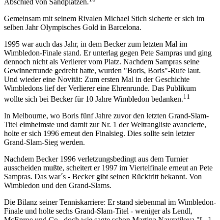
Abschied von Sandplätzen.
Gemeinsam mit seinem Rivalen Michael Stich sicherte er sich im
selben Jahr Olympisches Gold in Barcelona.
1995 war auch das Jahr, in dem Becker zum letzten Mal im
Wimbledon-Finale stand. Er unterlag gegen Pete Sampras und ging
dennoch nicht als Verlierer vom Platz. Nachdem Sampras seine
Gewinnerrunde gedreht hatte, wurden "Boris, Boris"-Rufe laut.
Und wieder eine Novität: Zum ersten Mal in der Geschichte
Wimbledons lief der Verlierer eine Ehrenrunde. Das Publikum
11
wollte sich bei Becker für 10 Jahre Wimbledon bedanken.
In Melbourne, wo Boris fünf Jahre zuvor den letzten Grand-Slam-
Titel eimheimste und damit zur Nr. 1 der Weltrangliste avancierte,
holte er sich 1996 erneut den Finalsieg. Dies sollte sein letzter
Grand-Slam-Sieg werden.
Nachdem Becker 1996 verletzungsbedingt aus dem Turnier
ausscheiden mußte, scheitert er 1997 im Viertelfinale erneut an Pete
Sampras. Das war´s - Becker gibt seinen Rücktritt bekannt. Von
Wimbledon und den Grand-Slams.
Die Bilanz seiner Tenniskarriere: Er stand siebenmal im Wimbledon-
Finale und holte sechs Grand-Slam-Titel - weniger als Lendl,
McEnroe und Co., doch wie sagte schon Martina Navratilova "[...]