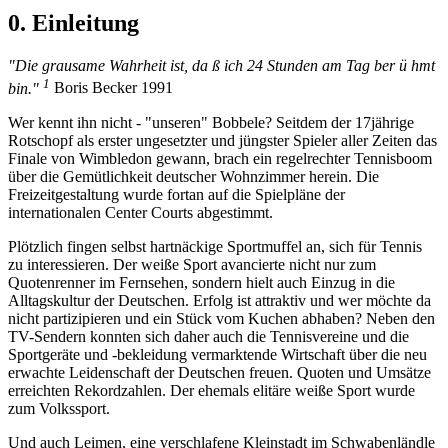
0. Einleitung
"Die grausame Wahrheit ist, da ß ich 24 Stunden am Tag ber ü hmt
1
bin."
Boris Becker 1991
Wer kennt ihn nicht - "unseren" Bobbele? Seitdem der 17jährige
Rotschopf als erster ungesetzter und jüngster Spieler aller Zeiten das
Finale von Wimbledon gewann, brach ein regelrechter Tennisboom
über die Gemütlichkeit deutscher Wohnzimmer herein. Die
Freizeitgestaltung wurde fortan auf die Spielpläne der
internationalen Center Courts abgestimmt.
Plötzlich fingen selbst hartnäckige Sportmuffel an, sich für Tennis
zu interessieren. Der weiße Sport avancierte nicht nur zum
Quotenrenner im Fernsehen, sondern hielt auch Einzug in die
Alltagskultur der Deutschen. Erfolg ist attraktiv und wer möchte da
nicht partizipieren und ein Stück vom Kuchen abhaben? Neben den
TV-Sendern konnten sich daher auch die Tennisvereine und die
Sportgeräte und -bekleidung vermarktende Wirtschaft über die neu
erwachte Leidenschaft der Deutschen freuen. Quoten und Umsätze
erreichten Rekordzahlen. Der ehemals elitäre weiße Sport wurde
zum Volkssport.
Und auch Leimen, eine verschlafene Kleinstadt im Schwabenländle