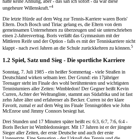
hatte keine Ahnung, aber - das sah ich sofort - da war diese
4
ungeheure Willenskraft."
Die letzte Hürde auf dem Weg zur Tennis-Karriere waren Boris'
Eltern. Doch Bosch und Tiriac gelang es, die Eltern von dem
gemeinsamen Unternehmen zu überzeugen und sie unterschrieben
einen 2-Jahresvertrag. Boris verläßt das Gymnasium mit der
Mittleren Reife und der Option - falls es mit der Tenniskarriere nicht
5
klappt - nach zwei Jahren an die Schule zurückkehren zu können.
1.2 Spiel, Satz und Sieg - Die sportliche Karriere
Sonntag, 7. Juli 1985 - ein heißer Sommertag - viele Straßen in
Deutschland wirken seltsam leer. Der Grund: ein 17jähriger
Teenager steht im Finale des wohl berühmtesten und wichtigsten
Tennisturniers aller Zeiten: Wimbledon! Der Gegner heißt Kevin
Curren, Achter der Weltrangliste, stammt aus Südafrika und ist fast
zehn Jahre älter und erfahrener als Becker. Curren ist der klare
Favorit, zumal er auf dem Weg ins Finale Tennisgrößen wie John
McEnroe und Jimmy Connors besiegt hat.
Drei Stunden und 17 Minuten später heißt es: 6:3, 6:7, 7:6, 6:4 -
Boris Becker ist Wimbledonsieger. Mit 17 Jahren ist er der jüngste
Sieger aller Zeiten, der erste Deutsche und auch der erste
Ungesetzte. Eine Sensation - der Urknall des Tennis und die