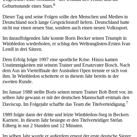
6
Geburtsstunde eines Stars.
Dieser Tag und seine Folgen sollte den Menschen und Medien in
Deutschland noch lange Gesprächsstoff liefern. Deutschland hatte
nicht nur einen neuen Star, sondern auch einen neuen Volkssport.
Im darauffolgenden Jahr konnte Boris Becker seinen Triumph in
Wimbledon wiederholen, er schlug den Weltranglisten-Ersten Ivan
Lendl in drei Sätzen.
Dem Erfolg folgte 1997 eine sportliche Krise. Hinzu kamen
Unstimmigkeiten mit seinem Trainer und Ersatzvater Bosch. Nach
dem Aus im Viertelfinale der Australien Open trennte er sich von
ihm. In Wimbledon scheiterte er in diesem Jahr bereits in der
zweiten Runde.
Im Januar 1988 stellte Boris seinen neuen Trainer Bob Brett vor, im
selben Jahr gewann er mit der deutschen Mannschaft erstmals den
7
Daviscup. Im Folgejahr schaffte das Team die Titelverteidigung.
1989 folgte dann der dritte und letzte Wimbledon-Sieg in Beckers
Karriere. In diesem Jahr besiegte er den Titelverteidiger Stefan
Edberg in nur 2 Stunden und 12 Minuten.
Im selben Jahr wurde er außerdem erneut der erste deutsche Sieger