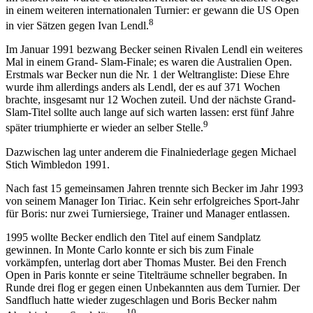
in einem weiteren internationalen Turnier: er gewann die US Open
8
in vier Sätzen gegen Ivan Lendl.
Im Januar 1991 bezwang Becker seinen Rivalen Lendl ein weiteres
Mal in einem Grand- Slam-Finale; es waren die Australien Open.
Erstmals war Becker nun die Nr. 1 der Weltrangliste: Diese Ehre
wurde ihm allerdings anders als Lendl, der es auf 371 Wochen
brachte, insgesamt nur 12 Wochen zuteil. Und der nächste Grand-
Slam-Titel sollte auch lange auf sich warten lassen: erst fünf Jahre
9
später triumphierte er wieder an selber Stelle.
Dazwischen lag unter anderem die Finalniederlage gegen Michael
Stich Wimbledon 1991.
Nach fast 15 gemeinsamen Jahren trennte sich Becker im Jahr 1993
von seinem Manager Ion Tiriac. Kein sehr erfolgreiches Sport-Jahr
für Boris: nur zwei Turniersiege, Trainer und Manager entlassen.
1995 wollte Becker endlich den Titel auf einem Sandplatz
gewinnen. In Monte Carlo konnte er sich bis zum Finale
vorkämpfen, unterlag dort aber Thomas Muster. Bei den French
Open in Paris konnte er seine Titelträume schneller begraben. In
Runde drei flog er gegen einen Unbekannten aus dem Turnier. Der
Sandfluch hatte wieder zugeschlagen und Boris Becker nahm
10