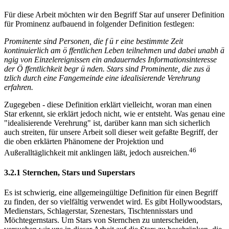
Für diese Arbeit möchten wir den Begriff Star auf unserer Definition
für Prominenz aufbauend in folgender Definition festlegen:
Prominente sind Personen, die f ü r eine bestimmte Zeit
kontinuierlich am ö ffentlichen Leben teilnehmen und dabei unabh ä
ngig von Einzelereignissen ein andauerndes Informationsinteresse
der Ö ffentlichkeit begr ü nden. Stars sind Prominente, die zus ä
tzlich durch eine Fangemeinde eine idealisierende Verehrung
erfahren.
Zugegeben - diese Definition erklärt vielleicht, woran man einen
Star erkennt, sie erklärt jedoch nicht, wie er entsteht. Was genau eine
"idealisierende Verehrung" ist, darüber kann man sich sicherlich
auch streiten, für unsere Arbeit soll dieser weit gefaßte Begriff, der
die oben erklärten Phänomene der Projektion und
46
Außeralltäglichkeit mit anklingen läßt, jedoch ausreichen.
3.2.1 Sternchen, Stars und Superstars
Es ist schwierig, eine allgemeingültige Definition für einen Begriff
zu finden, der so vielfältig verwendet wird. Es gibt Hollywoodstars,
Medienstars, Schlagerstar, Szenestars, Tischtennisstars und
Möchtegernstars. Um Stars von Sternchen zu unterscheiden,