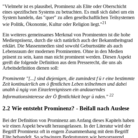
"Vielmehr ist es plausibel, Prominenz als Elite oder Oberschicht
eines spezifischen Systems zu betrachten. Es muß sich dabei um ein
System handeln, das "quer" zu allen gesellschaftlichen Teilsystemen
21
wie Politik, Ökonomie, Kultur oder Religion liegt."
Ein weiteres gemeinsames Merkmal von Prominenten ist die hohe
Medienpräsenz, durch die sich natürlich auch der Bekanntheitsgrad
erklärt. Die Massenmedien sind sowohl Geburtsstätte als auch
Lebensraum der modernen Prominenten. Ohne in den Medien
präsent zu sein, kann man nicht prominent werden. Diesen Aspekt
greift die folgende Definition aus dem Presserecht, die uns als
Arbeitsdefinition dienen soll:
Prominente "[...] sind diejenigen, die zumindest f ü r eine bestimmte
Zeit kontinuierlich am ö ffentlichen Leben teilnehmen und dabei
unabh ä ngig von Einzelereignissen ein andauerndes
22
Informationsinteresse der Ö ffentlichkeit begr ü nden."
2.2 Wie entsteht Prominenz? - Beifall nach Auslese
Bei der Definition von Prominenz am Anfang dieses Kapitels haben
wir einen Aspekt bewußt herausgelassen. In der Literatur wird der
Begriff Prominenz oft in engem Zusammenhang mit dem Begriff
Elite behandelt. So schwingen Bedeutungen wie hervorragend,