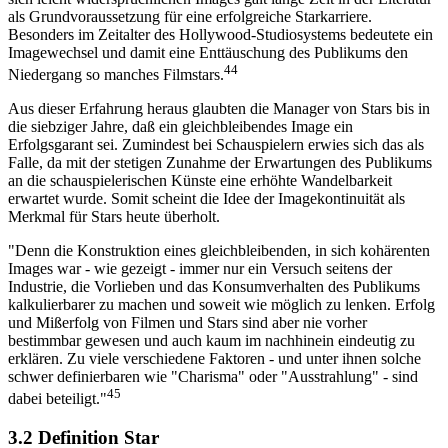
als Grundvoraussetzung für eine erfolgreiche Starkarriere.
Besonders im Zeitalter des Hollywood-Studiosystems bedeutete ein
Imagewechsel und damit eine Enttäuschung des Publikums den
44
Niedergang so manches Filmstars.
Aus dieser Erfahrung heraus glaubten die Manager von Stars bis in
die siebziger Jahre, daß ein gleichbleibendes Image ein
Erfolgsgarant sei. Zumindest bei Schauspielern erwies sich das als
Falle, da mit der stetigen Zunahme der Erwartungen des Publikums
an die schauspielerischen Künste eine erhöhte Wandelbarkeit
erwartet wurde. Somit scheint die Idee der Imagekontinuität als
Merkmal für Stars heute überholt.
"Denn die Konstruktion eines gleichbleibenden, in sich kohärenten
Images war - wie gezeigt - immer nur ein Versuch seitens der
Industrie, die Vorlieben und das Konsumverhalten des Publikums
kalkulierbarer zu machen und soweit wie möglich zu lenken. Erfolg
und Mißerfolg von Filmen und Stars sind aber nie vorher
bestimmbar gewesen und auch kaum im nachhinein eindeutig zu
erklären. Zu viele verschiedene Faktoren - und unter ihnen solche
schwer definierbaren wie "Charisma" oder "Ausstrahlung" - sind
45
dabei beteiligt."
3.2 Definition Star