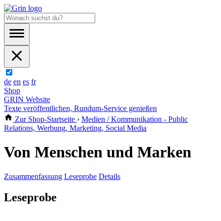
de
en
es
fr
Shop
GRIN Website
Texte veröffentlichen, Rundum-Service genießen
Zur Shop-Startseite
›
Medien / Kommunikation - Public
Relations, Werbung, Marketing, Social Media
Von Menschen und Marken
Zusammenfassung
Leseprobe
Details
Leseprobe