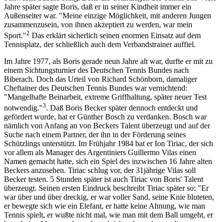
Jahre später sagte Boris, daß er in seiner Kindheit immer ein
Außenseiter war. "Meine einzige Möglichkeit, mit anderen Jungen
zusammenzusein, von ihnen akzeptiert zu werden, war mein
2
Sport."
Das erklärt sicherlich seinen enormen Einsatz auf dem
Tennisplatz, der schließlich auch dem Verbandstrainer auffiel.
Im Jahre 1977, als Boris gerade neun Jahre alt war, durfte er mit zu
einem Sichtungsturnier des Deutschen Tennis Bundes nach
Biberach. Doch das Urteil von Richard Schönborn, damaliger
Cheftainer des Deutschen Tennis Bundes war vernichtend:
"Mangelhafte Beinarbeit, extreme Griffhaltung, später neuer Test
3
notwendig."
. Daß Boris Becker später dennoch entdeckt und
gefördert wurde, hat er Günther Bosch zu verdanken. Bosch war
nämlich von Anfang an von Beckers Talent überzeugt und auf der
Suche nach einem Partner, der ihn in der Förderung seines
Schützlings unterstützt. Im Frühjahr 1984 bat er Ion Tiriac, der sich
vor allem als Manager des Argentiniers Guillermo Vilas einen
Namen gemacht hatte, sich ein Spiel des inzwischen 16 Jahre alten
Beckers anzusehen. Tiriac schlug vor, der 31jährige Vilas soll
Becker testen. 5 Stunden später ist auch Tiriac von Boris' Talent
überzeugt. Seinen ersten Eindruck beschreibt Tiriac später so: "Er
war über und über dreckig, er war voller Sand, seine Knie bluteten,
er bewegte sich wie ein Elefant, er hatte keine Ahnung, wie man
Tennis spielt, er wußte nicht mal, wie man mit dem Ball umgeht, er