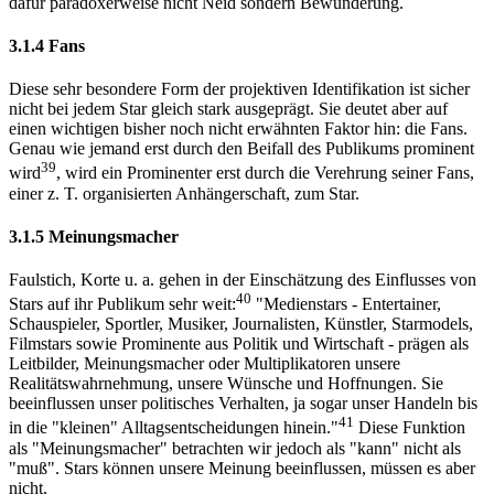
dafür paradoxerweise nicht Neid sondern Bewunderung.
3.1.4 Fans
Diese sehr besondere Form der projektiven Identifikation ist sicher
nicht bei jedem Star gleich stark ausgeprägt. Sie deutet aber auf
einen wichtigen bisher noch nicht erwähnten Faktor hin: die Fans.
Genau wie jemand erst durch den Beifall des Publikums prominent
39
wird
, wird ein Prominenter erst durch die Verehrung seiner Fans,
einer z. T. organisierten Anhängerschaft, zum Star.
3.1.5 Meinungsmacher
Faulstich, Korte u. a. gehen in der Einschätzung des Einflusses von
40
Stars auf ihr Publikum sehr weit:
"Medienstars - Entertainer,
Schauspieler, Sportler, Musiker, Journalisten, Künstler, Starmodels,
Filmstars sowie Prominente aus Politik und Wirtschaft - prägen als
Leitbilder, Meinungsmacher oder Multiplikatoren unsere
Realitätswahrnehmung, unsere Wünsche und Hoffnungen. Sie
beeinflussen unser politisches Verhalten, ja sogar unser Handeln bis
41
in die "kleinen" Alltagsentscheidungen hinein."
Diese Funktion
als "Meinungsmacher" betrachten wir jedoch als "kann" nicht als
"muß". Stars können unsere Meinung beeinflussen, müssen es aber
nicht.