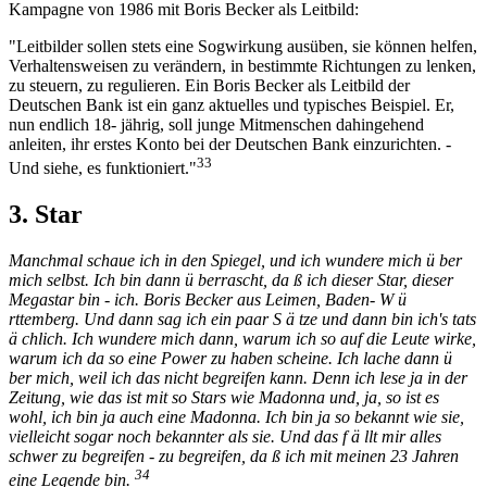
Kampagne von 1986 mit Boris Becker als Leitbild:
"Leitbilder sollen stets eine Sogwirkung ausüben, sie können helfen,
Verhaltensweisen zu verändern, in bestimmte Richtungen zu lenken,
zu steuern, zu regulieren. Ein Boris Becker als Leitbild der
Deutschen Bank ist ein ganz aktuelles und typisches Beispiel. Er,
nun endlich 18- jährig, soll junge Mitmenschen dahingehend
anleiten, ihr erstes Konto bei der Deutschen Bank einzurichten. -
33
Und siehe, es funktioniert."
3. Star
Manchmal schaue ich in den Spiegel, und ich wundere mich ü ber
mich selbst. Ich bin dann ü berrascht, da ß ich dieser Star, dieser
Megastar bin - ich. Boris Becker aus Leimen, Baden- W ü
rttemberg. Und dann sag ich ein paar S ä tze und dann bin ich's tats
ä chlich. Ich wundere mich dann, warum ich so auf die Leute wirke,
warum ich da so eine Power zu haben scheine. Ich lache dann ü
ber mich, weil ich das nicht begreifen kann. Denn ich lese ja in der
Zeitung, wie das ist mit so Stars wie Madonna und, ja, so ist es
wohl, ich bin ja auch eine Madonna. Ich bin ja so bekannt wie sie,
vielleicht sogar noch bekannter als sie. Und das f ä llt mir alles
schwer zu begreifen - zu begreifen, da ß ich mit meinen 23 Jahren
34
eine Legende bin.