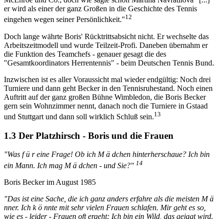
er wird als einer der ganz Großen in die Geschichte des Tennis
12
eingehen wegen seiner Persönlichkeit."
Doch lange währte Boris' Rücktrittsabsicht nicht. Er wechselte das
Arbeitszeitmodell und wurde Teilzeit-Profi. Daneben übernahm er
die Funktion des Teamchefs - genauer gesagt die des
"Gesamtkoordinators Herrentennis" - beim Deutschen Tennis Bund.
Inzwischen ist es aller Voraussicht mal wieder endgültig: Noch drei
Turniere und dann geht Becker in den Tennisruhestand. Noch einen
Auftritt auf der ganz großen Bühne Wimbledon, die Boris Becker
gern sein Wohnzimmer nennt, danach noch die Turniere in Gstaad
13
und Stuttgart und dann soll wirklich Schluß sein.
1.3 Der Platzhirsch - Boris und die Frauen
"Was f ü r eine Frage! Ob ich M ä dchen hinterherschaue? Ich bin
14
ein Mann. Ich mag M ä dchen - und Sie?"
Boris Becker im August 1985
"Das ist eine Sache, die ich ganz anders erfahre als die meisten M ä
nner. Ich k ö nnte mit sehr vielen Frauen schlafen. Mir geht es so,
wie es - leider - Frauen oft ergeht: Ich bin ein Wild, das gejagt wird.