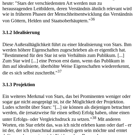
heute: "Stars der verschiedensten Art werden nun zu
herausragenden Leitbildern, deren Verständnis ähnlich relevant wird
wie in früheren Phasen der Menschheitsentwicklung das Verständnis
36
von Göttern, Helden und Staatsoberhäuptern."
3.1.2 Idealisierung
Diese Außeralltäglichkeit führt zu einer Idealisierung von Stars. Ihm
werden höhere Eigenschaften zugeschrieben als er eigentlich hat.
"Bestimmend für den Star ist sein Verhältnis zum Publikum. [...]
Zum Star wird [...] eine Person erst dann, wenn das Publikum in
ihm auf idealisierte, überhöhte Weise Eigenschaften wiedererkennt,
37
die es sich selbst zuschreibt."
3.1.3 Projektion
Ein weiteres Merkmal von Stars, das bei Prominenten weniger oder
sogar gar nicht ausgeprägt ist, ist die Möglichkeit der Projektion.
Ludes schreibt über Stars: "[...] sie können als diejenigen betrachtet
werden, die (ersatzweise für einen selbst) Erfolg haben, ohne einen
38
unter Erfolgs- oder Vergleichsdruck zu setzen."
Mit anderen
Worten, ein Star erlebt das, was ich nicht erleben kann oder darf - er
ist der, der ich (manchmal zumindest) gern sein möchte und erntet