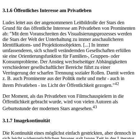
3.1.6 Öffentliches Interesse am Privatleben
Ludes leitet aus der angenommenen Leitbildrolle der Stars den
Grund für das öffentliche Interesse am Privatleben von Prominenten
ab: "Mit dem Voranschreiten des Visualisierungsprozesses werden
die Stars der Welt der Unterhaltung zu immer anschaulicheren
Identifikations- und Projektionsobjekten. [...] In immer
umfassenderen, sich schnell verändernden Gesellschaften erfüllen
sie eine Orientierungsfunktion für Familien-, Gruppen- oder
Konsumprobleme. Der Anstieg wechselseitiger Abhängigkeiten
verschiedener gesellschaftlicher Bereiche führt zu einer
Verringerung der scharfen Trennung sozialer Rollen. Damit werden
z. B. auch Prominente aus der Politik mehr und mehr - auch in
42
ihrem Privatleben - ins Licht der Öffentlichkeit gezogen."
Der Moment, als das Privatleben von Filmschauspielern in die
Öffentlichkeit gebracht wurde, wird von vielen Autoren als
43
Geburtsstunde der modernen Stars angesehen.
3.1.7 Imagekontinuität
Die Kontinuität eines möglichst einfach gestrickten, aber dennoch in
sich leicht widersprüchlichen Images galt lange Zeit in der Literatur