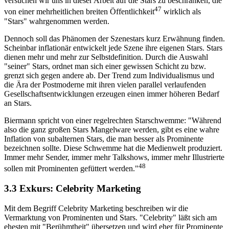
versuchen wir uns in dieser Arbeit auf die Stars zu beschränken, die
47
von einer mehrheitlichen breiten Öffentlichkeit
wirklich als
"Stars" wahrgenommen werden.
Dennoch soll das Phänomen der Szenestars kurz Erwähnung finden.
Scheinbar inflationär entwickelt jede Szene ihre eigenen Stars. Stars
dienen mehr und mehr zur Selbstdefinition. Durch die Auswahl
"seiner" Stars, ordnet man sich einer gewissen Schicht zu bzw.
grenzt sich gegen andere ab. Der Trend zum Individualismus und
die Ära der Postmoderne mit ihren vielen parallel verlaufenden
Gesellschaftsentwicklungen erzeugen einen immer höheren Bedarf
an Stars.
Biermann spricht von einer regelrechten Starschwemme: "Während
also die ganz großen Stars Mangelware werden, gibt es eine wahre
Inflation von subalternen Stars, die man besser als Prominente
bezeichnen sollte. Diese Schwemme hat die Medienwelt produziert.
Immer mehr Sender, immer mehr Talkshows, immer mehr Illustrierte
48
sollen mit Prominenten gefüttert werden."
3.3 Exkurs: Celebrity Marketing
Mit dem Begriff Celebrity Marketing beschreiben wir die
Vermarktung von Prominenten und Stars. "Celebrity" läßt sich am
ehesten mit "Berühmtheit" übersetzen und wird eher für Prominente