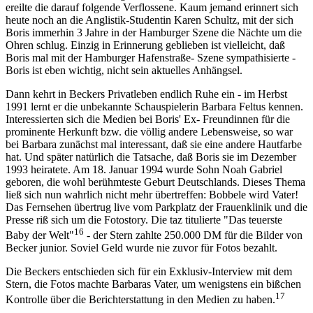
ereilte die darauf folgende Verflossene. Kaum jemand erinnert sich
heute noch an die Anglistik-Studentin Karen Schultz, mit der sich
Boris immerhin 3 Jahre in der Hamburger Szene die Nächte um die
Ohren schlug. Einzig in Erinnerung geblieben ist vielleicht, daß
Boris mal mit der Hamburger Hafenstraße- Szene sympathisierte -
Boris ist eben wichtig, nicht sein aktuelles Anhängsel.
Dann kehrt in Beckers Privatleben endlich Ruhe ein - im Herbst
1991 lernt er die unbekannte Schauspielerin Barbara Feltus kennen.
Interessierten sich die Medien bei Boris' Ex- Freundinnen für die
prominente Herkunft bzw. die völlig andere Lebensweise, so war
bei Barbara zunächst mal interessant, daß sie eine andere Hautfarbe
hat. Und später natürlich die Tatsache, daß Boris sie im Dezember
1993 heiratete. Am 18. Januar 1994 wurde Sohn Noah Gabriel
geboren, die wohl berühmteste Geburt Deutschlands. Dieses Thema
ließ sich nun wahrlich nicht mehr übertreffen: Bobbele wird Vater!
Das Fernsehen übertrug live vom Parkplatz der Frauenklinik und die
Presse riß sich um die Fotostory. Die taz titulierte "Das teuerste
16
Baby der Welt"
- der Stern zahlte 250.000 DM für die Bilder von
Becker junior. Soviel Geld wurde nie zuvor für Fotos bezahlt.
Die Beckers entschieden sich für ein Exklusiv-Interview mit dem
Stern, die Fotos machte Barbaras Vater, um wenigstens ein bißchen
17
Kontrolle über die Berichterstattung in den Medien zu haben.