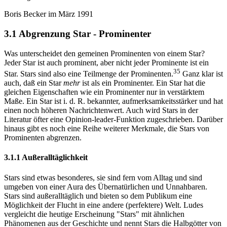
Boris Becker im März 1991
3.1 Abgrenzung Star - Prominenter
Was unterscheidet den gemeinen Prominenten von einem Star?
Jeder Star ist auch prominent, aber nicht jeder Prominente ist ein
35
Star. Stars sind also eine Teilmenge der Prominenten.
Ganz klar ist
auch, daß ein Star
mehr
ist als ein Prominenter. Ein Star hat die
gleichen Eigenschaften wie ein Prominenter nur in verstärktem
Maße. Ein Star ist i. d. R. bekannter, aufmerksamkeitsstärker und hat
einen noch höheren Nachrichtenwert. Auch wird Stars in der
Literatur öfter eine Opinion-leader-Funktion zugeschrieben. Darüber
hinaus gibt es noch eine Reihe weiterer Merkmale, die Stars von
Prominenten abgrenzen.
3.1.1 Außeralltäglichkeit
Stars sind etwas besonderes, sie sind fern vom Alltag und sind
umgeben von einer Aura des Übernatürlichen und Unnahbaren.
Stars sind außeralltäglich und bieten so dem Publikum eine
Möglichkeit der Flucht in eine andere (perfektere) Welt. Ludes
vergleicht die heutige Erscheinung "Stars" mit ähnlichen
Phänomenen aus der Geschichte und nennt Stars die Halbgötter von