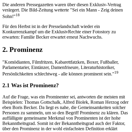
Die anderen Pressegazetten waren über diesen Exklusiv-Vertrag
verärgert. Die Bild-Zeitung wetterte "Sei ein Mann - Zeig deinen
18
Sohn!"
Für den Herbst ist in der Presselandschaft wieder ein
Konkurrenzkampf um die ExklusivRechte einer Fotostory zu
erwarten: Familie Becker erwartet erneut Nachwuchs.
2. Prominenz
"Komödianten, Filmfritzen, Kabarettfatzken, Boxer, Fußballer,
Parlamentarier, Eintänzer, Damenfriseure, Literaturhistoriker,
19
Persönlichkeiten schlechtweg - alle können prominent sein."
2.1 Was ist Prominenz?
Auf die Frage, was ein Prominenter sei, antworten die meisten mit
Beispielen: Thomas Gottschalk, Alfred Biolek, Roman Herzog oder
eben Boris Becker. Da liegt es nahe, die Gemeinsamkeiten solcher
Personen zu sammeln, um so den Begriff Prominenz zu klären. Das
auffälligste gemeinsame Merkmal von Prominenten ist der hohe
Bekanntheitsgrad. Somit ist der Bekanntheitsgrad auch der Faktor,
über den Prominenz in der wohl einfachsten Definition erklärt