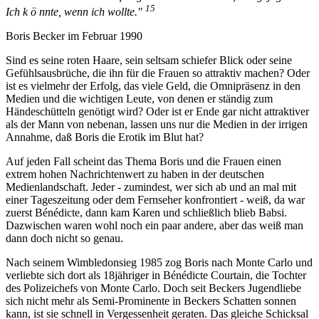
15
Ich k ö nnte, wenn ich wollte."
Boris Becker im Februar 1990
Sind es seine roten Haare, sein seltsam schiefer Blick oder seine
Gefühlsausbrüche, die ihn für die Frauen so attraktiv machen? Oder
ist es vielmehr der Erfolg, das viele Geld, die Omnipräsenz in den
Medien und die wichtigen Leute, von denen er ständig zum
Händeschütteln genötigt wird? Oder ist er Ende gar nicht attraktiver
als der Mann von nebenan, lassen uns nur die Medien in der irrigen
Annahme, daß Boris die Erotik im Blut hat?
Auf jeden Fall scheint das Thema Boris und die Frauen einen
extrem hohen Nachrichtenwert zu haben in der deutschen
Medienlandschaft. Jeder - zumindest, wer sich ab und an mal mit
einer Tageszeitung oder dem Fernseher konfrontiert - weiß, da war
zuerst Bénédicte, dann kam Karen und schließlich blieb Babsi.
Dazwischen waren wohl noch ein paar andere, aber das weiß man
dann doch nicht so genau.
Nach seinem Wimbledonsieg 1985 zog Boris nach Monte Carlo und
verliebte sich dort als 18jähriger in Bénédicte Courtain, die Tochter
des Polizeichefs von Monte Carlo. Doch seit Beckers Jugendliebe
sich nicht mehr als Semi-Prominente in Beckers Schatten sonnen
kann, ist sie schnell in Vergessenheit geraten. Das gleiche Schicksal