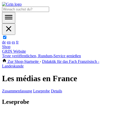
de
en
es
fr
Shop
GRIN Website
Texte veröffentlichen, Rundum-Service genießen
Zur Shop-Startseite
›
Didaktik für das Fach Französisch -
Landeskunde
Les médias en France
Zusammenfassung
Leseprobe
Details
Leseprobe