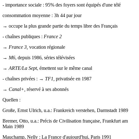
- importance sociale : 95% des foyers sont équipés d'une télé
consommation moyenne : 3h 44 par jour
→ occupe la plus grande partie du temps libre des Français
- chaînes publiques :
France 2
→
France 3,
vocation régionale
→
M6
, depuis 1986, séries télévisées
→
ARTE/La Sept
, émettent sur le même canal
- chaînes privées : →
TF1,
privatisée en 1987
→
Canal+,
réservé à ses abonnés
Quellen :
Große, Ernst Ulrich, u.a.: Frankreich verstehen, Darmstadt 1989
Bremer, Otto, u.a.: Précis de Civilisation française, Frankfurt am
Main 1989
Mauchamp, Nelly : La France d'aujourd'hui, Paris 1991