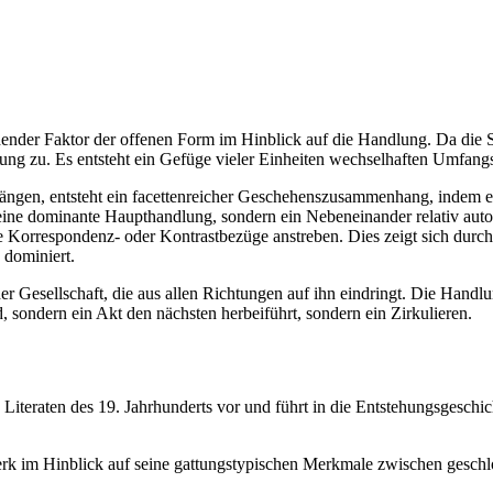
idender Faktor der offenen Form im Hinblick auf die Handlung. Da die
ung zu. Es entsteht ein Gefüge vieler Einheiten wechselhaften Umfang
gen, entsteht ein facettenreicher Geschehenszusammenhang, indem ein
eine dominante Haupthandlung, sondern ein Nebeneinander relativ auton
ende Korrespondenz- oder Kontrastbezüge anstreben. Dies zeigt sich d
 dominiert.
der Gesellschaft, die aus allen Richtungen auf ihn eindringt. Die Hand
 sondern ein Akt den nächsten herbeiführt, sondern ein Zirkulieren.
 Literaten des 19. Jahrhunderts vor und führt in die Entstehungsgesc
erk im Hinblick auf seine gattungstypischen Merkmale zwischen gesch