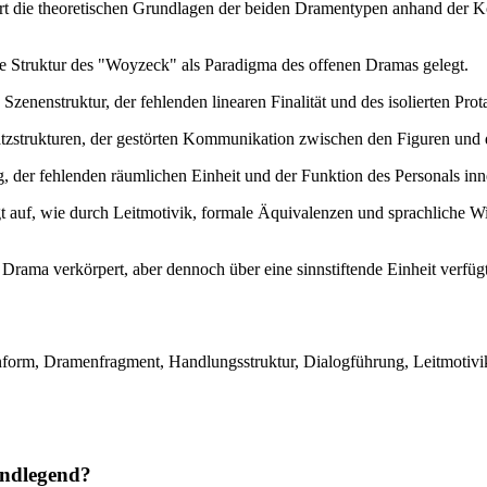
ert die theoretischen Grundlagen der beiden Dramentypen anhand der 
he Struktur des "Woyzeck" als Paradigma des offenen Dramas gelegt.
Szenenstruktur, der fehlenden linearen Finalität und des isolierten Pr
tzstrukturen, der gestörten Kommunikation zwischen den Figuren und 
, der fehlenden räumlichen Einheit und der Funktion des Personals inne
gt auf, wie durch Leitmotivik, formale Äquivalenzen und sprachliche W
ama verkörpert, aber dennoch über eine sinnstiftende Einheit verfügt,
m, Dramenfragment, Handlungsstruktur, Dialogführung, Leitmotivik, 
undlegend?