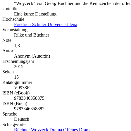
"Woyzeck" von Georg Büchner und die Kennzeichen der off
Untertitel
Eine kurze Darstellung
Hochschule
Friedrich-Schiller-Universität Jena
Veranstaltung
Rilke und Büchner
Note
1,3
Autor
Anonym (Autor:in)
Erscheinungsjahr
2015
Seiten
15
Katalognummer
V993862
ISBN (eBook)
9783346358875
ISBN (Buch)
9783346358882
Sprache
Deutsch
Schlagworte
Büchner
Woyzeck
Drama
Offenes Drama