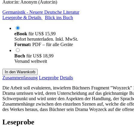
Autor:in:
Anonym (Autor:in)
Germanistik - Neuere Deutsche Literatur
Leseprobe & Details
Blick ins Buch
eBook
für
US$ 15,99
Sofort herunterladen. Inkl. MwSt.
Format:
PDF – für alle Geräte
Buch
für
US$ 18,99
Versand weltweit
In den Warenkorb
Zusammenfassung
Leseprobe
Details
Die Arbeit soll evaluieren, inwiefern Büchners Fragment "Woyzeck"
Drama umrissen wird, deren Unterscheidung auf das gleichnamige Bu
Schwerpunkt und wird unter den Aspekten der Handlung, der Sprache 
Zusammenhänge zwischen den einzelnen Szenen auf, welche die offene 
des Werkes heraus, dass Büchner sein Drama Woyzeck auf die offene 
Leseprobe