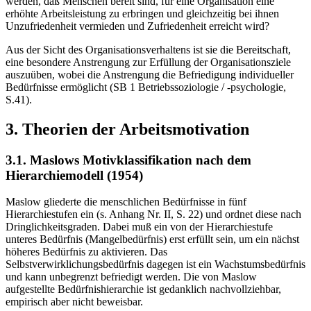
werden, daß Menschen bereit sind, für eine Organisation eine
erhöhte Arbeitsleistung zu erbringen und gleichzeitig bei ihnen
Unzufriedenheit vermieden und Zufriedenheit erreicht wird?
Aus der Sicht des Organisationsverhaltens ist sie die Bereitschaft,
eine besondere Anstrengung zur Erfüllung der Organisationsziele
auszuüben, wobei die Anstrengung die Befriedigung individueller
Bedürfnisse ermöglicht (SB 1 Betriebssoziologie / -psychologie,
S.41).
3. Theorien der Arbeitsmotivation
3.1. Maslows Motivklassifikation nach dem
Hierarchiemodell (1954)
Maslow gliederte die menschlichen Bedürfnisse in fünf
Hierarchiestufen ein (s. Anhang Nr. II, S. 22) und ordnet diese nach
Dringlichkeitsgraden. Dabei muß ein von der Hierarchiestufe
unteres Bedürfnis (Mangelbedürfnis) erst erfüllt sein, um ein nächst
höheres Bedürfnis zu aktivieren. Das
Selbstverwirklichungsbedürfnis dagegen ist ein Wachstumsbedürfnis
und kann unbegrenzt befriedigt werden. Die von Maslow
aufgestellte Bedürfnishierarchie ist gedanklich nachvollziehbar,
empirisch aber nicht beweisbar.