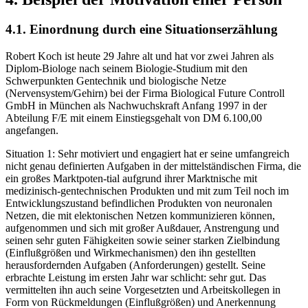
4.1. Einordnung durch eine Situationserzählung
Robert Koch ist heute 29 Jahre alt und hat vor zwei Jahren als
Diplom-Biologe nach seinem Biologie-Studium mit den
Schwerpunkten Gentechnik und biologische Netze
(Nervensystem/Gehirn) bei der Firma Biological Future Controll
GmbH in München als Nachwuchskraft Anfang 1997 in der
Abteilung F/E mit einem Einstiegsgehalt von DM 6.100,00
angefangen.
Situation 1: Sehr motiviert und engagiert hat er seine umfangreich
nicht genau definierten Aufgaben in der mittelständischen Firma, die
ein großes Marktpoten-tial aufgrund ihrer Marktnische mit
medizinisch-gentechnischen Produkten und mit zum Teil noch im
Entwicklungszustand befindlichen Produkten von neuronalen
Netzen, die mit elektonischen Netzen kommunizieren können,
aufgenommen und sich mit großer Außdauer, Anstrengung und
seinen sehr guten Fähigkeiten sowie seiner starken Zielbindung
(Einflußgrößen und Wirkmechanismen) den ihn gestellten
herausfordernden Aufgaben (Anforderungen) gestellt. Seine
erbrachte Leistung im ersten Jahr war schlicht: sehr gut. Das
vermittelten ihn auch seine Vorgesetzten und Arbeitskollegen in
Form von Rückmeldungen (Einflußgrößen) und Anerkennung