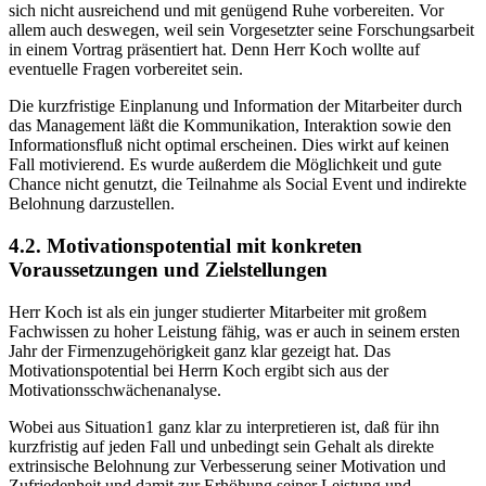
sich nicht ausreichend und mit genügend Ruhe vorbereiten. Vor
allem auch deswegen, weil sein Vorgesetzter seine Forschungsarbeit
in einem Vortrag präsentiert hat. Denn Herr Koch wollte auf
eventuelle Fragen vorbereitet sein.
Die kurzfristige Einplanung und Information der Mitarbeiter durch
das Management läßt die Kommunikation, Interaktion sowie den
Informationsfluß nicht optimal erscheinen. Dies wirkt auf keinen
Fall motivierend. Es wurde außerdem die Möglichkeit und gute
Chance nicht genutzt, die Teilnahme als Social Event und indirekte
Belohnung darzustellen.
4.2. Motivationspotential mit konkreten
Voraussetzungen und Zielstellungen
Herr Koch ist als ein junger studierter Mitarbeiter mit großem
Fachwissen zu hoher Leistung fähig, was er auch in seinem ersten
Jahr der Firmenzugehörigkeit ganz klar gezeigt hat. Das
Motivationspotential bei Herrn Koch ergibt sich aus der
Motivationsschwächenanalyse.
Wobei aus Situation1 ganz klar zu interpretieren ist, daß für ihn
kurzfristig auf jeden Fall und unbedingt sein Gehalt als direkte
extrinsische Belohnung zur Verbesserung seiner Motivation und
Zufriedenheit und damit zur Erhöhung seiner Leistung und