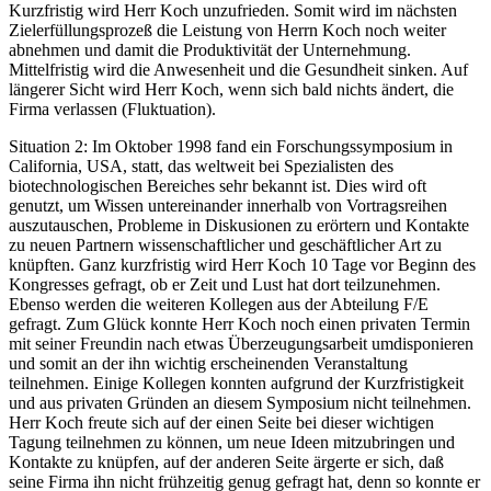
Kurzfristig wird Herr Koch unzufrieden. Somit wird im nächsten
Zielerfüllungsprozeß die Leistung von Herrn Koch noch weiter
abnehmen und damit die Produktivität der Unternehmung.
Mittelfristig wird die Anwesenheit und die Gesundheit sinken. Auf
längerer Sicht wird Herr Koch, wenn sich bald nichts ändert, die
Firma verlassen (Fluktuation).
Situation 2: Im Oktober 1998 fand ein Forschungssymposium in
California, USA, statt, das weltweit bei Spezialisten des
biotechnologischen Bereiches sehr bekannt ist. Dies wird oft
genutzt, um Wissen untereinander innerhalb von Vortragsreihen
auszutauschen, Probleme in Diskusionen zu erörtern und Kontakte
zu neuen Partnern wissenschaftlicher und geschäftlicher Art zu
knüpften. Ganz kurzfristig wird Herr Koch 10 Tage vor Beginn des
Kongresses gefragt, ob er Zeit und Lust hat dort teilzunehmen.
Ebenso werden die weiteren Kollegen aus der Abteilung F/E
gefragt. Zum Glück konnte Herr Koch noch einen privaten Termin
mit seiner Freundin nach etwas Überzeugungsarbeit umdisponieren
und somit an der ihn wichtig erscheinenden Veranstaltung
teilnehmen. Einige Kollegen konnten aufgrund der Kurzfristigkeit
und aus privaten Gründen an diesem Symposium nicht teilnehmen.
Herr Koch freute sich auf der einen Seite bei dieser wichtigen
Tagung teilnehmen zu können, um neue Ideen mitzubringen und
Kontakte zu knüpfen, auf der anderen Seite ärgerte er sich, daß
seine Firma ihn nicht frühzeitig genug gefragt hat, denn so konnte er