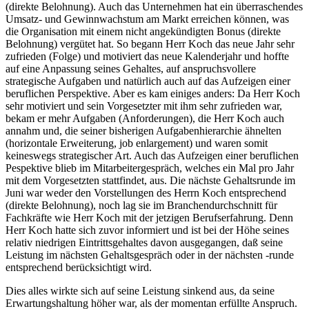
(direkte Belohnung). Auch das Unternehmen hat ein überraschendes
Umsatz- und Gewinnwachstum am Markt erreichen können, was
die Organisation mit einem nicht angekündigten Bonus (direkte
Belohnung) vergütet hat. So begann Herr Koch das neue Jahr sehr
zufrieden (Folge) und motiviert das neue Kalenderjahr und hoffte
auf eine Anpassung seines Gehaltes, auf anspruchsvollere
strategische Aufgaben und natürlich auch auf das Aufzeigen einer
beruflichen Perspektive. Aber es kam einiges anders: Da Herr Koch
sehr motiviert und sein Vorgesetzter mit ihm sehr zufrieden war,
bekam er mehr Aufgaben (Anforderungen), die Herr Koch auch
annahm und, die seiner bisherigen Aufgabenhierarchie ähnelten
(horizontale Erweiterung, job enlargement) und waren somit
keineswegs strategischer Art. Auch das Aufzeigen einer beruflichen
Pespektive blieb im Mitarbeitergespräch, welches ein Mal pro Jahr
mit dem Vorgesetzten stattfindet, aus. Die nächste Gehaltsrunde im
Juni war weder den Vorstellungen des Herrn Koch entsprechend
(direkte Belohnung), noch lag sie im Branchendurchschnitt für
Fachkräfte wie Herr Koch mit der jetzigen Berufserfahrung. Denn
Herr Koch hatte sich zuvor informiert und ist bei der Höhe seines
relativ niedrigen Eintrittsgehaltes davon ausgegangen, daß seine
Leistung im nächsten Gehaltsgespräch oder in der nächsten -runde
entsprechend berücksichtigt wird.
Dies alles wirkte sich auf seine Leistung sinkend aus, da seine
Erwartungshaltung höher war, als der momentan erfüllte Anspruch.