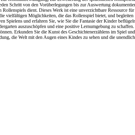
jeden Schritt von den Vorüberlegungen bis zur Auswertung dokumentiert.
n Rollenspiels dient. Dieses Werk ist eine unverzichtbare Ressource fü
ie vielfältigen Möglichkeiten, die das Rollenspiel bietet, und begleite
en Spielens und erfahren Sie, wie Sie die Fantasie der Kinder beflügeln
indergarten auszuschöpfen und eine positive Lernumgebung zu schaffen. 
 können. Erkunden Sie die Kunst des Geschichtenerzählens im Spiel und
nladung, die Welt mit den Augen eines Kindes zu sehen und die unendlic