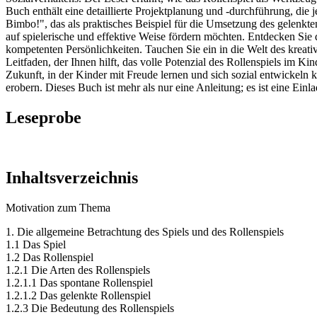
Buch enthält eine detaillierte Projektplanung und -durchführung, die 
Bimbo!", das als praktisches Beispiel für die Umsetzung des gelenkte
auf spielerische und effektive Weise fördern möchten. Entdecken Sie d
kompetenten Persönlichkeiten. Tauchen Sie ein in die Welt des kreativ
Leitfaden, der Ihnen hilft, das volle Potenzial des Rollenspiels im K
Zukunft, in der Kinder mit Freude lernen und sich sozial entwickeln
erobern. Dieses Buch ist mehr als nur eine Anleitung; es ist eine Ei
Leseprobe
Inhaltsverzeichnis
Motivation zum Thema
1. Die allgemeine Betrachtung des Spiels und des Rollenspiels
1.1 Das Spiel
1.2 Das Rollenspiel
1.2.1 Die Arten des Rollenspiels
1.2.1.1 Das spontane Rollenspiel
1.2.1.2 Das gelenkte Rollenspiel
1.2.3 Die Bedeutung des Rollenspiels