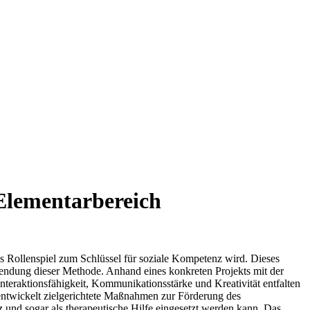
 Elementarbereich
 das Rollenspiel zum Schlüssel für soziale Kompetenz wird. Dieses
Anwendung dieser Methode. Anhand eines konkreten Projekts mit der
teraktionsfähigkeit, Kommunikationsstärke und Kreativität entfalten
d entwickelt zielgerichtete Maßnahmen zur Förderung des
 und sogar als therapeutische Hilfe eingesetzt werden kann. Das