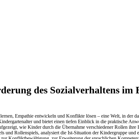
rderung des Sozialverhaltens im
sch lernen, Empathie entwickeln und Konflikte lösen – eine Welt, in der
 Kindergartenalter und bietet einen tiefen Einblick in die praktische 
ufgezeigt, wie Kinder durch die Übernahme verschiedener Rollen ihre In
ls und Rollenspiels, analysiert die Ist-Situation der Kindergruppe un
g zur Konfliktbewältigung, zur Erweiterung der sprachlichen Kompetenz