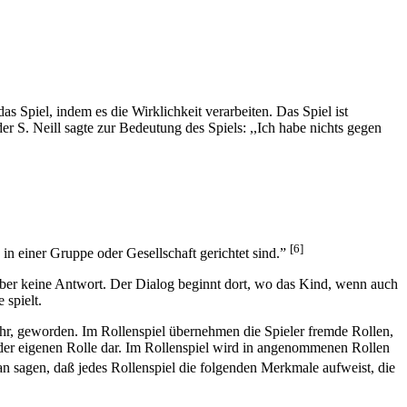
s Spiel, indem es die Wirklichkeit verarbeiten. Das Spiel ist
r S. Neill sagte zur Bedeutung des Spiels: ,,Ich habe nichts gegen
[6]
in einer Gruppe oder Gesellschaft gerichtet sind.”
t aber keine Antwort. Der Dialog beginnt dort, wo das Kind, wenn auch
 spielt.
mehr, geworden. Im Rollenspiel übernehmen die Spieler fremde Rollen,
 der eigenen Rolle dar. Im Rollenspiel wird in angenommenen Rollen
 sagen, daß jedes Rollenspiel die folgenden Merkmale aufweist, die