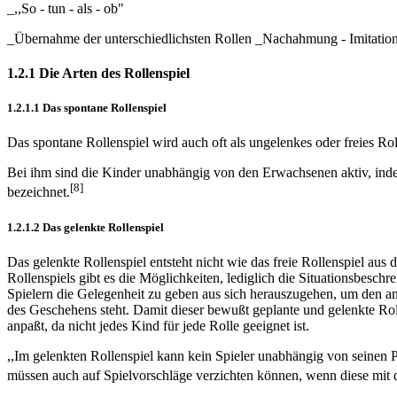
_,,So - tun - als - ob"
_Übernahme der unterschiedlichsten Rollen _Nachahmung - Imitatio
1.2.1 Die Arten des Rollenspiel
1.2.1.1 Das spontane Rollenspiel
Das spontane Rollenspiel wird auch oft als ungelenkes oder freies Rol
Bei ihm sind die Kinder unabhängig von den Erwachsenen aktiv, indem 
[8]
bezeichnet.
1.2.1.2 Das gelenkte Rollenspiel
Das gelenkte Rollenspiel entsteht nicht wie das freie Rollenspiel au
Rollenspiels gibt es die Möglichkeiten, lediglich die Situationsbes
Spielern die Gelegenheit zu geben aus sich herauszugehen, um den an
des Geschehens steht. Damit dieser bewußt geplante und gelenkte Rolle
anpaßt, da nicht jedes Kind für jede Rolle geeignet ist.
,,Im gelenkten Rollenspiel kann kein Spieler unabhängig von seinen P
müssen auch auf Spielvorschläge verzichten können, wenn diese mit 