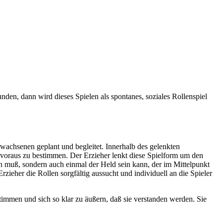
den, dann wird dieses Spielen als spontanes, soziales Rollenspiel
rwachsenen geplant und begleitet. Innerhalb des gelenkten
m voraus zu bestimmen. Der Erzieher lenkt diese Spielform um den
n muß, sondern auch einmal der Held sein kann, der im Mittelpunkt
zieher die Rollen sorgfältig aussucht und individuell an die Spieler
stimmen und sich so klar zu äußern, daß sie verstanden werden. Sie