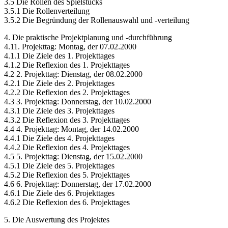
3.5 Die Rollen des Spielstücks
3.5.1 Die Rollenverteilung
3.5.2 Die Begründung der Rollenauswahl und -verteilung
4. Die praktische Projektplanung und -durchführung
4.11. Projekttag: Montag, der 07.02.2000
4.1.1 Die Ziele des 1. Projekttages
4.1.2 Die Reflexion des 1. Projekttages
4.2 2. Projekttag: Dienstag, der 08.02.2000
4.2.1 Die Ziele des 2. Projekttages
4.2.2 Die Reflexion des 2. Projekttages
4.3 3. Projekttag: Donnerstag, der 10.02.2000
4.3.1 Die Ziele des 3. Projekttages
4.3.2 Die Reflexion des 3. Projekttages
4.4 4. Projekttag: Montag, der 14.02.2000
4.4.1 Die Ziele des 4. Projekttages
4.4.2 Die Reflexion des 4. Projekttages
4.5 5. Projekttag: Dienstag, der 15.02.2000
4.5.1 Die Ziele des 5. Projekttages
4.5.2 Die Reflexion des 5. Projekttages
4.6 6. Projekttag: Donnerstag, der 17.02.2000
4.6.1 Die Ziele des 6. Projekttages
4.6.2 Die Reflexion des 6. Projekttages
5. Die Auswertung des Projektes