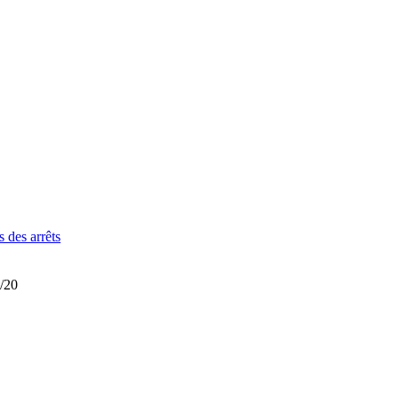
s des arrêts
8/20