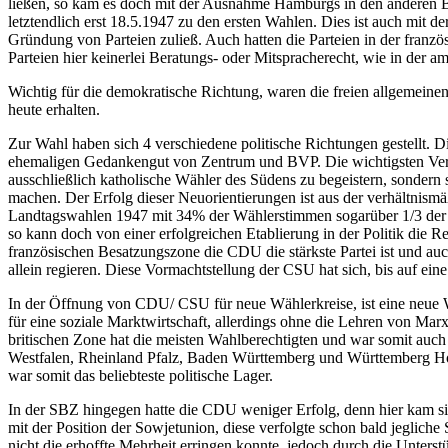
ließen, so kam es doch mit der Ausnahme Hamburgs in den anderen Be
letztendlich erst 18.5.1947 zu den ersten Wahlen. Dies ist auch mit de
Gründung von Parteien zuließ. Auch hatten die Parteien in der franzö
Parteien hier keinerlei Beratungs- oder Mitspracherecht, wie in der a
Wichtig für die demokratische Richtung, waren die freien allgemein
heute erhalten.
Zur Wahl haben sich 4 verschiedene politische Richtungen gestellt. D
ehemaligen Gedankengut von Zentrum und BVP. Die wichtigsten Veränd
ausschließlich katholische Wähler des Südens zu begeistern, sondern 
machen. Der Erfolg dieser Neuorientierungen ist aus der verhältnis
Landtagswahlen 1947 mit 34% der Wählerstimmen sogarüber 1/3 der 
so kann doch von einer erfolgreichen Etablierung in der Politik die 
französischen Besatzungszone die CDU die stärkste Partei ist und a
allein regieren. Diese Vormachtstellung der CSU hat sich, bis auf eine
In der Öffnung von CDU/ CSU für neue Wählerkreise, ist eine neue 
für eine soziale Marktwirtschaft, allerdings ohne die Lehren von Mar
britischen Zone hat die meisten Wahlberechtigten und war somit au
Westfalen, Rheinland Pfalz, Baden Württemberg und Württemberg Hoh
war somit das beliebteste politische Lager.
In der SBZ hingegen hatte die CDU weniger Erfolg, denn hier kam sie
mit der Position der Sowjetunion, diese verfolgte schon bald jegli
nicht die erhoffte Mehrheit erringen konnte, jedoch durch die Unterst