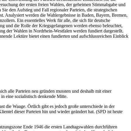
ntersuchung der ersten freien Wahlen, der geheimen Stimmabgabe und
ie den Aufstieg und Fall regionaler Parteien, die strategischen
 Analysiert werden die Wahlergebnisse in Baden, Bayern, Bremen,
rn. Ein essentielles Werk für alle, die sich für deutsche
rung und die Rolle der Kriegsgefangenen werden ebenso beleuchtet,
ung der Wahlen in Nordrhein-Westfalen werden fundiert dargestellt.
nnende Lektüre bietet einen fundierten und aufschlussreichen Einblick
sich alle Parteien neu gründen mussten und deshalb mit einer
in eine sozialistisch denkende Mitte.
 die Waage. Örtlich gibt es jedoch große unterschiede in der
ntel dieser Parteien hin und wieder geändert hat. (SPD ist heute
satzungszone Ende 1946 die ersten Landtagswahlen durchführen