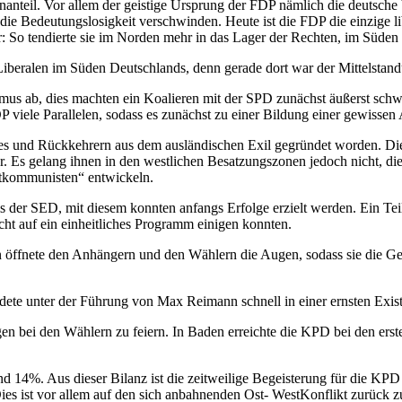
anteil. Vor allem der geistige Ursprung der FDP nämlich die deutsche
n die Bedeutungslosigkeit verschwinden. Heute ist die FDP die einzige 
r: So tendierte sie im Norden mehr in das Lager der Rechten, im Süden 
Liberalen im Süden Deutschlands, denn gerade dort war der Mittelstandü
smus ab, dies machten ein Koalieren mit der SPD zunächst äußerst schwi
 viele Parallelen, sodass es zunächst zu einer Bildung einer gewissen 
 und Rückkehrern aus dem ausländischen Exil gegründet worden. Die F
r. Es gelang ihnen in den westlichen Besatzungszonen jedoch nicht, 
estkommunisten“ entwickeln.
der SED, mit diesem konnten anfangs Erfolge erzielt werden. Ein Teil
cht auf ein einheitliches Programm einigen konnten.
ffnete den Anhängern und den Wählern die Augen, sodass sie die Ge
 unter der Führung von Max Reimann schnell in einer ernsten Existen
lgen bei den Wählern zu feiern. In Baden erreichte die KPD bei den e
d 14%. Aus dieser Bilanz ist die zeitweilige Begeisterung für die KP
es ist vor allem auf den sich anbahnenden Ost- WestKonflikt zurück z