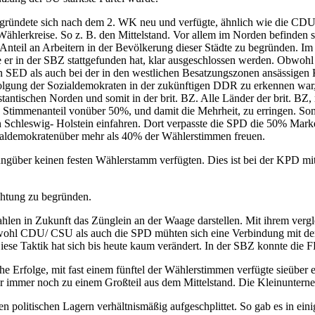
e gründete sich nach dem 2. WK neu und verfügte, ähnlich wie die CDU
hlerkreise. So z. B. den Mittelstand. Vor allem im Norden befinden s
nteil an Arbeitern in der Bevölkerung dieser Städte zu begründen. Im
er in der SBZ stattgefunden hat, klar ausgeschlossen werden. Obwoh
eten SED als auch bei der in den westlichen Besatzungszonen ansässi
lgung der Sozialdemokraten in der zukünftigen DDR zu erkennen war,
antischen Norden und somit in der brit. BZ. Alle Länder der brit. BZ
nen Stimmenanteil vonüber 50%, und damit die Mehrheit, zu erringen. 
n Schleswig- Holstein einfahren. Dort verpasste die SPD die 50% Mar
aldemokratenüber mehr als 40% der Wählerstimmen freuen.
güber keinen festen Wählerstamm verfügten. Dies ist bei der KPD mit
ichtung zu begründen.
i Wahlen in Zukunft das Zünglein an der Waage darstellen. Mit ihrem verg
wohl CDU/ CSU als auch die SPD mühten sich eine Verbindung mit der
 Diese Taktik hat sich bis heute kaum verändert. In der SBZ konnte die
 Erfolge, mit fast einem fünftel der Wählerstimmen verfügte sieüber e
r immer noch zu einem Großteil aus dem Mittelstand. Die Kleinunterne
en politischen Lagern verhältnismäßig aufgeschplittet. So gab es in ei