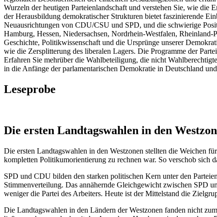
Wurzeln der heutigen Parteienlandschaft und verstehen Sie, wie die 
der Herausbildung demokratischer Strukturen bietet faszinierende Ein
Neuausrichtungen von CDU/CSU und SPD, und die schwierige Positi
Hamburg, Hessen, Niedersachsen, Nordrhein-Westfalen, Rheinland-Pfa
Geschichte, Politikwissenschaft und die Ursprünge unserer Demokrati
wie die Zersplitterung des liberalen Lagers. Die Programme der Parte
Erfahren Sie mehrüber die Wahlbeteiligung, die nicht Wahlberechtigte
in die Anfänge der parlamentarischen Demokratie in Deutschland und
Leseprobe
Die ersten Landtagswahlen in den Westzo
Die ersten Landtagswahlen in den Westzonen stellten die Weichen für 
kompletten Politikumorientierung zu rechnen war. So verschob sich das
SPD und CDU bilden den starken politischen Kern unter den Parteien
Stimmenverteilung. Das annähernde Gleichgewicht zwischen SPD und C
weniger die Partei des Arbeiters. Heute ist der Mittelstand die Zielgrup
Die Landtagswahlen in den Ländern der Westzonen fanden nicht zum 