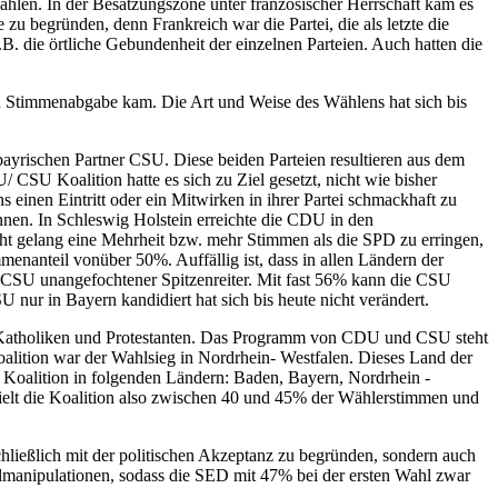
hlen. In der Besatzungszone unter französischer Herrschaft kam es
 zu begründen, denn Frankreich war die Partei, die als letzte die
B. die örtliche Gebundenheit der einzelnen Parteien. Auch hatten die
en Stimmenabgabe kam. Die Art und Weise des Wählens hat sich bis
bayrischen Partner CSU. Diese beiden Parteien resultieren aus dem
SU Koalition hatte es sich zu Ziel gesetzt, nicht wie bisher
einen Eintritt oder ein Mitwirken in ihrer Partei schmackhaft zu
nnen. In Schleswig Holstein erreichte die CDU in den
t gelang eine Mehrheit bzw. mehr Stimmen als die SPD zu erringen,
menanteil vonüber 50%. Auffällig ist, dass in allen Ländern der
e CSU unangefochtener Spitzenreiter. Mit fast 56% kann die CSU
U nur in Bayern kandidiert hat sich bis heute nicht verändert.
en Katholiken und Protestanten. Das Programm von CDU und CSU steht
Koalition war der Wahlsieg in Nordrhein- Westfalen. Dieses Land der
Koalition in folgenden Ländern: Baden, Bayern, Nordrhein -
elt die Koalition also zwischen 40 und 45% der Wählerstimmen und
hließlich mit der politischen Akzeptanz zu begründen, sondern auch
hlmanipulationen, sodass die SED mit 47% bei der ersten Wahl zwar