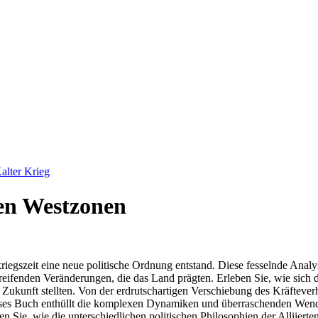
alter Krieg
den Westzonen
iegszeit eine neue politische Ordnung entstand. Diese fesselnde Anal
greifenden Veränderungen, die das Land prägten. Erleben Sie, wie sich 
kunft stellten. Von der erdrutschartigen Verschiebung des Kräfteverhält
eses Buch enthüllt die komplexen Dynamiken und überraschenden Wendu
 Sie, wie die unterschiedlichen politischen Philosophien der Alliierte