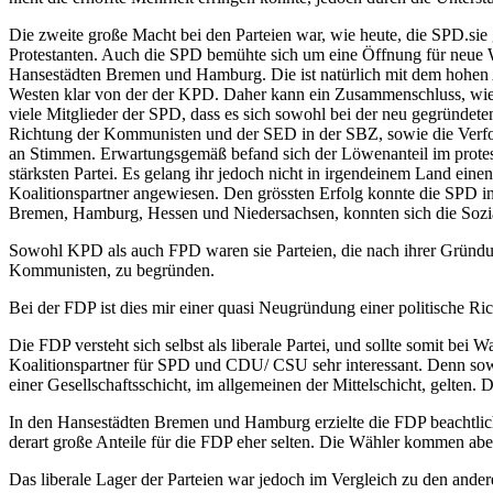
Die zweite große Macht bei den Parteien war, wie heute, die SPD.si
Protestanten. Auch die SPD bemühte sich um eine Öffnung für neue Wä
Hansestädten Bremen und Hamburg. Die ist natürlich mit dem hohen A
Westen klar von der der KPD. Daher kann ein Zusammenschluss, wie 
viele Mitglieder der SPD, dass es sich sowohl bei der neu gegründ
Richtung der Kommunisten und der SED in der SBZ, sowie die Verfo
an Stimmen. Erwartungsgemäß befand sich der Löwenanteil im protest
stärksten Partei. Es gelang ihr jedoch nicht in irgendeinem Land ei
Koalitionspartner angewiesen. Den grössten Erfolg konnte die SPD i
Bremen, Hamburg, Hessen und Niedersachsen, konnten sich die Sozi
Sowohl KPD als auch FPD waren sie Parteien, die nach ihrer Gründun
Kommunisten, zu begründen.
Bei der FDP ist dies mir einer quasi Neugründung einer politische R
Die FDP versteht sich selbst als liberale Partei, und sollte somit be
Koalitionspartner für SPD und CDU/ CSU sehr interessant. Denn so
einer Gesellschaftsschicht, im allgemeinen der Mittelschicht, gelten.
In den Hansestädten Bremen und Hamburg erzielte die FDP beachtliche
derart große Anteile für die FDP eher selten. Die Wähler kommen abe
Das liberale Lager der Parteien war jedoch im Vergleich zu den ander