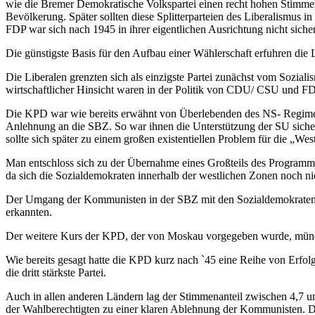
wie die Bremer Demokratische Volkspartei einen recht hohen Stimmen
Bevölkerung. Später sollten diese Splitterparteien des Liberalismus i
FDP war sich nach 1945 in ihrer eigentlichen Ausrichtung nicht siche
Die günstigste Basis für den Aufbau einer Wählerschaft erfuhren die 
Die Liberalen grenzten sich als einzigste Partei zunächst vom Soziali
wirtschaftlicher Hinsicht waren in der Politik von CDU/ CSU und FDP
Die KPD war wie bereits erwähnt von Überlebenden des NS- Regimes
Anlehnung an die SBZ. So war ihnen die Unterstützung der SU siche
sollte sich später zu einem großen existentiellen Problem für die „W
Man entschloss sich zu der Übernahme eines Großteils des Programms 
da sich die Sozialdemokraten innerhalb der westlichen Zonen noch ni
Der Umgang der Kommunisten in der SBZ mit den Sozialdemokraten ö
erkannten.
Der weitere Kurs der KPD, der von Moskau vorgegeben wurde, mündete
Wie bereits gesagt hatte die KPD kurz nach `45 eine Reihe von Erfo
die dritt stärkste Partei.
Auch in allen anderen Ländern lag der Stimmenanteil zwischen 4,7 un
der Wahlberechtigten zu einer klaren Ablehnung der Kommunisten. Di