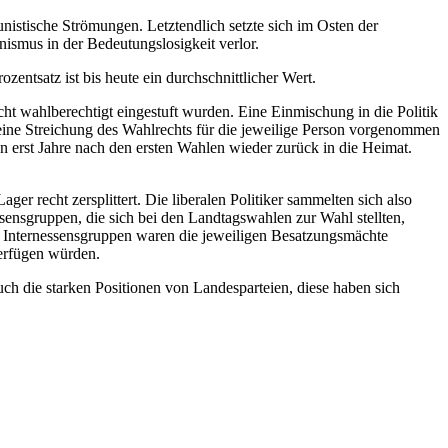
istische Strömungen. Letztendlich setzte sich im Osten der
smus in der Bedeutungslosigkeit verlor.
ntsatz ist bis heute ein durchschnittlicher Wert.
icht wahlberechtigt eingestuft wurden. Eine Einmischung in die Politik
 eine Streichung des Wahlrechts für die jeweilige Person vorgenommen
 erst Jahre nach den ersten Wahlen wieder zurück in die Heimat.
ger recht zersplittert. Die liberalen Politiker sammelten sich also
sensgruppen, die sich bei den Landtagswahlen zur Wahl stellten,
nd Internessensgruppen waren die jeweiligen Besatzungsmächte
verfügen würden.
uch die starken Positionen von Landesparteien, diese haben sich