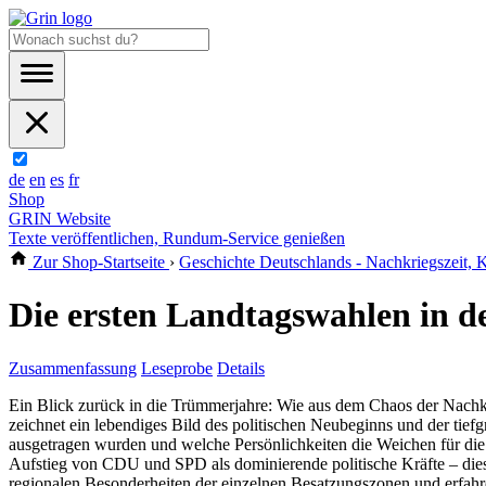
de
en
es
fr
Shop
GRIN Website
Texte veröffentlichen, Rundum-Service genießen
Zur Shop-Startseite
›
Geschichte Deutschlands - Nachkriegszeit, K
Die ersten Landtagswahlen in 
Zusammenfassung
Leseprobe
Details
Ein Blick zurück in die Trümmerjahre: Wie aus dem Chaos der Nachkr
zeichnet ein lebendiges Bild des politischen Neubeginns und der tief
ausgetragen wurden und welche Persönlichkeiten die Weichen für die Zu
Aufstieg von CDU und SPD als dominierende politische Kräfte – di
regionalen Besonderheiten der einzelnen Besatzungszonen und erfahren