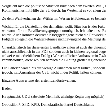
Vergleicht man die politische Situation kurz nach dem zweiten WK., 
Kommunismus mit Hilfe der SU durch. Im Westen ist es vor allem de
Zu dem Wahlverhalten der Wähler im Westen ist folgendes zu bemerken
Wichtig für die Darstellung der damaligen polit. Situation ist der Fa
war somit für die Bevölkerungsgruppen unmöglich. Ich halte diese Re
wurde. Auch konnten deutsche Kriegsgefangene nicht die Entwicklung
Folglich spiegeln die Wahlergebnisse nicht zwingend die Meinung de
Charakteristisch für diese ersten Landtagswahlen ist auch die Uneinigke
nicht ausschließlich in der FDP sondern auch in kleinen regional beg
teilweise mit erheblichem Erfolg ( Wirtschaftlicher Aufbauverein 7,
verantwortlich, diese wollten nämlich die Bildung großer regionenübe
Die Parteien waren bis auf wenige Ausnahmen nicht radikal, sondern e
jedoch, mit Ausnahme der CSU, nicht in der Politik halten können.
Einzelne Auswertung der ersten Landtagswahlen:
Baden
Hauptmacht: CDU (absolute Mehrheit, alleinige Regierung möglich)
Opposition*: SPD, KPD, Demokratische Partei Deutschlands