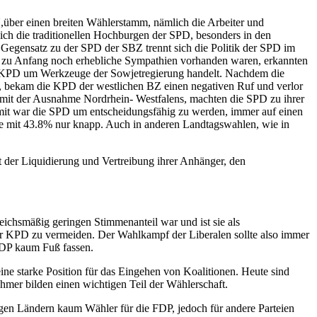
,über einen breiten Wählerstamm, nämlich die Arbeiter und
ich die traditionellen Hochburgen der SPD, besonders in den
 Gegensatz zu der SPD der SBZ trennt sich die Politik der SPD im
l zu Anfang noch erhebliche Sympathien vorhanden waren, erkannten
gen KPD um Werkzeuge der Sowjetregierung handelt. Nachdem die
 bekam die KPD der westlichen BZ einen negativen Ruf und verlor
, mit der Ausnahme Nordrhein- Westfalens, machten die SPD zu ihrer
Somit war die SPD um entscheidungsfähig zu werden, immer auf einen
ke mit 43.8% nur knapp. Auch in anderen Landtagswahlen, wie in
 der Liquidierung und Vertreibung ihrer Anhänger, den
leichsmäßig geringen Stimmenanteil war und ist sie als
 KPD zu vermeiden. Der Wahlkampf der Liberalen sollte also immer
 FDP kaum Fuß fassen.
ine starke Position für das Eingehen von Koalitionen. Heute sind
hmer bilden einen wichtigen Teil der Wählerschaft.
nigen Ländern kaum Wähler für die FDP, jedoch für andere Parteien