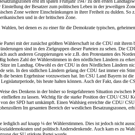
satzungszonen erst im späten Frühjahr 1947 zu den ersten Landtagswa
r Einstellung der Besatzer zum politischen Leben in der jeweiligen Zone
sischen Zone weitere Einschränkungen in ihrer Freiheit zu dulden. So z.
merikanischen und in der britischen Zone.
en Wahlen, bei denen es zu einer für die Demokratie typischen, geheim
ie Partei mit der zunächst größten Wählerschaft ist die CDU mit ihrem 
erungen sind in den Zielgruppen dieser Parteien zu sehen. Die CDU/ C
sich auch anderen Gruppierungen wie z.B. den Protestanten des Nordens 
mäßig hohen Zahl der Wählerstimmen in den nördlichen Ländern zu erke
Sitze im Landtag. Obwohl es der CDU in den Nördlichen Ländern nich
Rede sein. In den südlichen Ländern gelang der CDU fast immer ein Stim
uch die besten Ergebnisse vorzuweisen hat. Im CSU Land Bayern ist di
 Legislaturperiode, bis heute halten können. Auch der Fakt, dass die CS
Weise des Denkens in der bisher so festgefahrenen Situation zwisch
x einfließen zu lassen. Wichtig für die starke Position der CDU/ CSU 
ch von der SPD hart umkämpft. Einen Wahlsieg erreichte die CDU/ CSU 
enzollern Im gesamten Bereich der westlichen Besatzungszonen, erhi
 lediglich auf knapp ¼ der Wählerstimmen. Dies ist jedoch nicht aussc
che Sozialdemokraten und politisch Andersdenkende. Auch kam es zu Wa
ützung der SU stärkste Partei wurde.