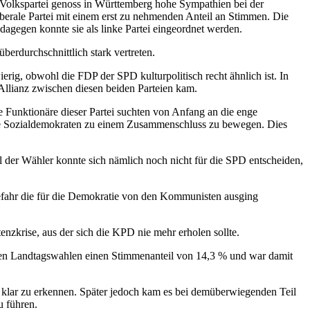
 Volkspartei genoss in Württemberg hohe Sympathien bei der
liberale Partei mit einem erst zu nehmenden Anteil an Stimmen. Die
dagegen konnte sie als linke Partei eingeordnet werden.
berdurchschnittlich stark vertreten.
erig, obwohl die FDP der SPD kulturpolitisch recht ähnlich ist. In
Allianz zwischen diesen beiden Parteien kam.
unktionäre dieser Partei suchten von Anfang an die enge
die Sozialdemokraten zu einem Zusammenschluss zu bewegen. Dies
 der Wähler konnte sich nämlich noch nicht für die SPD entscheiden,
fahr die für die Demokratie von den Kommunisten ausging
zkrise, aus der sich die KPD nie mehr erholen sollte.
rsten Landtagswahlen einen Stimmenanteil von 14,3 % und war damit
D klar zu erkennen. Später jedoch kam es bei demüberwiegenden Teil
u führen.