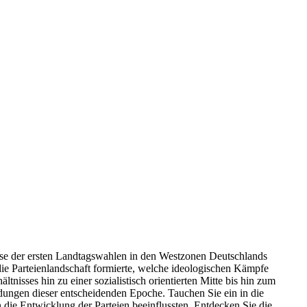
yse der ersten Landtagswahlen in den Westzonen Deutschlands
die Parteienlandschaft formierte, welche ideologischen Kämpfe
nisses hin zu einer sozialistisch orientierten Mitte bis hin zum
ngen dieser entscheidenden Epoche. Tauchen Sie ein in die
n die Entwicklung der Parteien beeinflussten. Entdecken Sie die