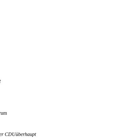
t
trum
 der CDUüberhaupt