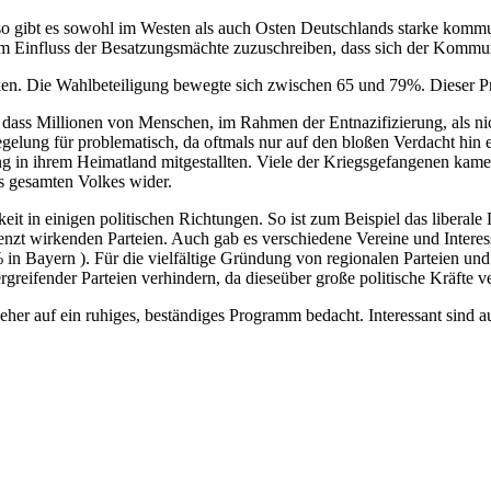
so gibt es sowohl im Westen als auch Osten Deutschlands starke kommun
m Einfluss der Besatzungsmächte zuzuschreiben, dass sich der Kommuni
. Die Wahlbeteiligung bewegte sich zwischen 65 und 79%. Dieser Proze
kt, dass Millionen von Menschen, im Rahmen der Entnazifizierung, als n
gelung für problematisch, da oftmals nur auf den bloßen Verdacht hin
 in ihrem Heimatland mitgestallten. Viele der Kriegsgefangenen kamen
s gesamten Volkes wider.
it in einigen politischen Richtungen. So ist zum Beispiel das liberale La
renzt wirkenden Parteien. Auch gab es verschiedene Vereine und Interes
4% in Bayern ). Für die vielfältige Gründung von regionalen Parteien u
rgreifender Parteien verhindern, da dieseüber große politische Kräfte 
her auf ein ruhiges, beständiges Programm bedacht. Interessant sind a