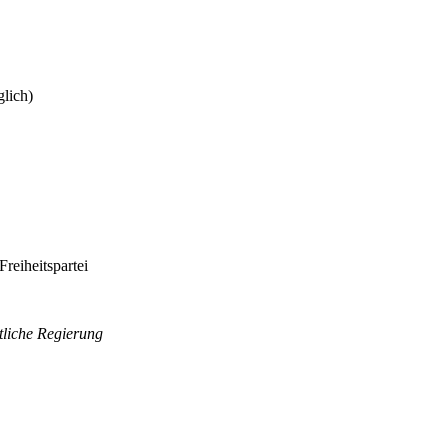
lich)
reiheitspartei
tliche Regierung