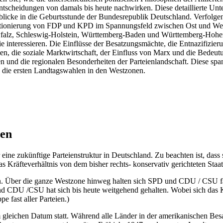
Entscheidungen von damals bis heute nachwirken. Diese detaillierte U
blicke in die Geburtsstunde der Bundesrepublik Deutschland. Verfolgen S
onierung von FDP und KPD im Spannungsfeld zwischen Ost und West.
lz, Schleswig-Holstein, Württemberg-Baden und Württemberg-Hohenzolle
e interessieren. Die Einflüsse der Besatzungsmächte, die Entnazifizie
ien, die soziale Marktwirtschaft, der Einfluss von Marx und die Bedeut
n und die regionalen Besonderheiten der Parteienlandschaft. Diese spa
 die ersten Landtagswahlen in den Westzonen.
nen
eine zukünftige Parteienstruktur in Deutschland. Zu beachten ist, dass 
 Kräfteverhältnis von dem bisher rechts- konservativ gerichteten Staat 
. Über die ganze Westzone hinweg halten sich SPD und CDU / CSU fast
DU /CSU hat sich bis heute weitgehend gehalten. Wobei sich das Klie
pe fast aller Parteien.)
gleichen Datum statt. Während alle Länder in der amerikanischen Be