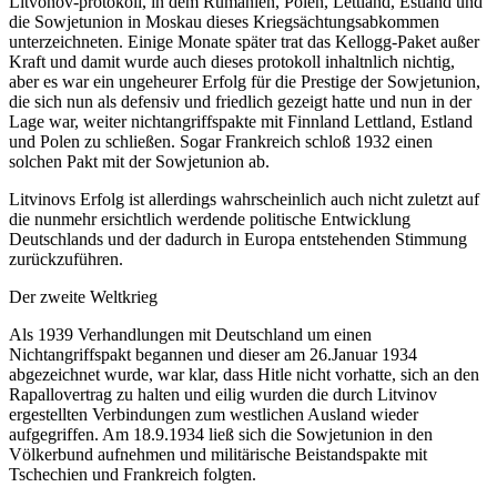
Litvonov-protokoll, in dem Rumänien, Polen, Lettland, Estland und
die Sowjetunion in Moskau dieses Kriegsächtungsabkommen
unterzeichneten. Einige Monate später trat das Kellogg-Paket außer
Kraft und damit wurde auch dieses protokoll inhaltnlich nichtig,
aber es war ein ungeheurer Erfolg für die Prestige der Sowjetunion,
die sich nun als defensiv und friedlich gezeigt hatte und nun in der
Lage war, weiter nichtangriffspakte mit Finnland Lettland, Estland
und Polen zu schließen. Sogar Frankreich schloß 1932 einen
solchen Pakt mit der Sowjetunion ab.
Litvinovs Erfolg ist allerdings wahrscheinlich auch nicht zuletzt auf
die nunmehr ersichtlich werdende politische Entwicklung
Deutschlands und der dadurch in Europa entstehenden Stimmung
zurückzuführen.
Der zweite Weltkrieg
Als 1939 Verhandlungen mit Deutschland um einen
Nichtangriffspakt begannen und dieser am 26.Januar 1934
abgezeichnet wurde, war klar, dass Hitle nicht vorhatte, sich an den
Rapallovertrag zu halten und eilig wurden die durch Litvinov
ergestellten Verbindungen zum westlichen Ausland wieder
aufgegriffen. Am 18.9.1934 ließ sich die Sowjetunion in den
Völkerbund aufnehmen und militärische Beistandspakte mit
Tschechien und Frankreich folgten.