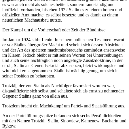
es war auch nicht als solches betitelt, sondern randständig und
inoffiziell vorhanden, bis eben 1922 Stalin es zu einem hohen und
offiziellen Amt machte, es selbst besetzte und es damit zu einem
neuerlichen Machtausbau nutzte.
Der Kampf um die Vorherschaft oder Zeit der Bündnisse
Im Januar 1924 stirbt Lenin. In seinem politischen Testament warnt
er vor Stalins übergroßer Macht und scheint sich dessen Absichten
und der Art des späteren machtmissbracuehs zumindest ansatzweise
im Klaren. Jedoch bleibt er mit seinen Worten bei Untertreibungen
und auch seine nachträglich noch angefügte Zusatzdoktrine, in der
er rät, Stalin als Generalsekretär abzusetzen, bleict wirkungslos und
wird nicht ernst genommen. Stalin ist mächtig genug, um sich in
seiner Position zu behaupten.
Trotzkij, der von Stalin als Nachfolger favorisiert worden war,
disqualifizierte sich selbst und schaltete sich als ernst zu nehmender
Gegener Stalins ganz von allein aus.
Trotzdem bracht ein Machtkampf um Partei- und Staatsführung aus.
An der Parteiführungsspitze befanden sich sechs Persönlichkeiten
mit den Namen Trotzkij, Stalin, Sinowjew, Kamenew, Bucharin und
Rykow.