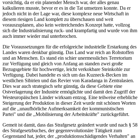
vorsichtig, da er ein planender Mensch war, der alles genau
kalkulieren musste, bevor er es in die Tat umsetzen konnte. Da er
jedoch nicht in der Lage war, diese komplexe neue Wirtschaft in
diesem riesigen Land komplett zu überschauen und weit
vorauszuplanen, also kein weitreichendes Konzept hatte, vollzog
sich die Industrialisierung ruck- und krampfartig und wurde von ihm
auch immer wieder mal unterbrochen.
Die Voraussetzungen für die erfolgreiche industrielle Erstarkung des
Landes waren denkbar günstig. Das Land war reich an Rohstoffen
und an Menschen. Es stand ein schier unermessliches Terretorium
zur Verfügung und gleich von Anfang an standen zwei große
Bezugsgebiete für hochwertige, leicht verkokbare Steinkohle zur
Verfügung. Dabei handelte es sich um das Kuzneck-Becken im
westlichen Sibirien und das Revier von Karadanga in Zentralasien.
Dies war auch strategisch sehr günstig, da diese Gebiete eine
Ostverlagerung der Industrie ermöglichte und damit den Zugriff der
Westeuropäischen Länder wirksam entzog. Eine teilweise erhebliche
Steigerung der Produktion in dieser Zeit wurde mit schönen Worten
auf die ,,unaufhörliche Aufmerksamkeit der kommunistischen
Partei" und die ,,Mobilisierung der Arbeitskräfte" zurückgeführt.
Gemeit ist damit, dass das Strafgesetz geändert wurde und nach § 58
des Strafgesetzbuches, der gegenrevolutionäre Tätigkeit zum
Gegenstand hat, jeder, der ,,produktionsschädigendes Verhalten" an