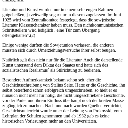
Literatur und Kunst wurden nur in einem sehr engen Rahmen
gutgeheißen, ja zeitweilig sogar nur in diesem zugelassen. Im Juni
1925 wird vom Zentralkomitee festgelegt, dass die sowjetische
Literatur Klassencharakter haben muss. Den nichtkommunistischen
Schriftstellern wird lediglich ,,eine Tür zum Übergang
offengehalten".(2)
Einige wenige durften die Sowjetunion verlassen, die anderen
mussten sich durch Umerziehungsversuche ihrer selbst beugen.
Natürlich galt dies nicht nur für die Literatur. Auch die darstellende
Kunst unterstand dem Diktat des Staates und hatte sich des
sozialistischen Realismus` als Stilrichtung zu bedienen.
Besondere Aufmerksamkeit bekam schon seit jeher die
Geschichtsschreibung von Stalins Seite. Hatte er die Geschichte, ihn
selbst betreffend schon erfolgreich umgeschrieben, so hielt er es
nunauch nicht mehr für nötig, die nicht umgeschriebene Geschichte,
vor der Partei und ihrem Einfluss überhaupt noch der breiten Masse
zugänglich zu machen. Nach und nach wurden Quellen vernichtet,
Geschichtsunterricht wurde unter der Leitung von Prokovskij vom
Lehrplan der Schulen genommen und ab 1932 gab es keine
historischen Vorlesungen mehr an den Universitäten.