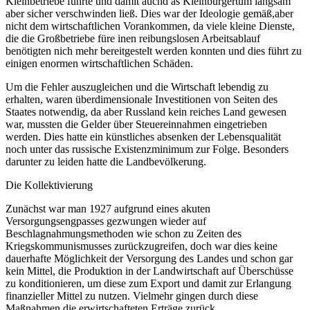
Kleinbetriebe führte und damit auchd as Kleinbürgertum langsam
aber sicher verschwinden ließ. Dies war der Ideologie gemäß,aber
nicht dem wirtschaftlichen Vorankommen, da viele kleine Dienste,
die die Großbetriebe füre inen reibungslosen Arbeitsablauf
benötigten nich mehr bereitgestelt werden konnten und dies führt zu
einigen enormen wirtschaftlichen Schäden.
Um die Fehler auszugleichen und die Wirtschaft lebendig zu
erhalten, waren überdimensionale Investitionen von Seiten des
Staates notwendig, da aber Russland kein reiches Land gewesen
war, mussten die Gelder über Steuereinnahmen eingetrieben
werden. Dies hatte ein künstliches absenken der Lebensqualität
noch unter das russische Existenzminimum zur Folge. Besonders
darunter zu leiden hatte die Landbevölkerung.
Die Kollektivierung
Zunächst war man 1927 aufgrund eines akuten
Versorgungsengpasses gezwungen wieder auf
Beschlagnahmungsmethoden wie schon zu Zeiten des
Kriegskommunismusses zurückzugreifen, doch war dies keine
dauerhafte Möglichkeit der Versorgung des Landes und schon gar
kein Mittel, die Produktion in der Landwirtschaft auf Überschüsse
zu konditionieren, um diese zum Export und damit zur Erlangung
finanzieller Mittel zu nutzen. Vielmehr gingen durch diese
Maßnahmen die erwirtschafteten Erträge zurück.