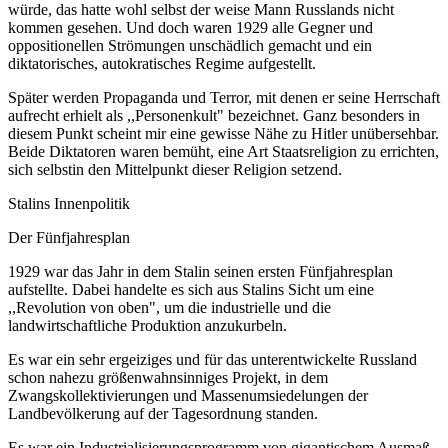
würde, das hatte wohl selbst der weise Mann Russlands nicht
kommen gesehen. Und doch waren 1929 alle Gegner und
oppositionellen Strömungen unschädlich gemacht und ein
diktatorisches, autokratisches Regime aufgestellt.
Später werden Propaganda und Terror, mit denen er seine Herrschaft
aufrecht erhielt als ,,Personenkult" bezeichnet. Ganz besonders in
diesem Punkt scheint mir eine gewisse Nähe zu Hitler unübersehbar.
Beide Diktatoren waren bemüht, eine Art Staatsreligion zu errichten,
sich selbstin den Mittelpunkt dieser Religion setzend.
Stalins Innenpolitik
Der Fünfjahresplan
1929 war das Jahr in dem Stalin seinen ersten Fünfjahresplan
aufstellte. Dabei handelte es sich aus Stalins Sicht um eine
,,Revolution von oben", um die industrielle und die
landwirtschaftliche Produktion anzukurbeln.
Es war ein sehr ergeiziges und für das unterentwickelte Russland
schon nahezu größenwahnsinniges Projekt, in dem
Zwangskollektivierungen und Massenumsiedelungen der
Landbevölkerung auf der Tagesordnung standen.
Es war ein Industrialisierungsprogramm von gigantischem Ausmaß,