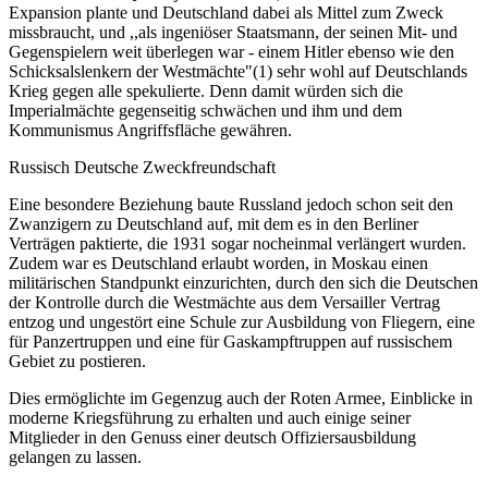
Expansion plante und Deutschland dabei als Mittel zum Zweck
missbraucht, und ,,als ingeniöser Staatsmann, der seinen Mit- und
Gegenspielern weit überlegen war - einem Hitler ebenso wie den
Schicksalslenkern der Westmächte"(1) sehr wohl auf Deutschlands
Krieg gegen alle spekulierte. Denn damit würden sich die
Imperialmächte gegenseitig schwächen und ihm und dem
Kommunismus Angriffsfläche gewähren.
Russisch Deutsche Zweckfreundschaft
Eine besondere Beziehung baute Russland jedoch schon seit den
Zwanzigern zu Deutschland auf, mit dem es in den Berliner
Verträgen paktierte, die 1931 sogar nocheinmal verlängert wurden.
Zudem war es Deutschland erlaubt worden, in Moskau einen
militärischen Standpunkt einzurichten, durch den sich die Deutschen
der Kontrolle durch die Westmächte aus dem Versailler Vertrag
entzog und ungestört eine Schule zur Ausbildung von Fliegern, eine
für Panzertruppen und eine für Gaskampftruppen auf russischem
Gebiet zu postieren.
Dies ermöglichte im Gegenzug auch der Roten Armee, Einblicke in
moderne Kriegsführung zu erhalten und auch einige seiner
Mitglieder in den Genuss einer deutsch Offiziersausbildung
gelangen zu lassen.