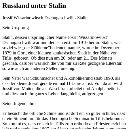
Russland unter Stalin
Jossif Wissarinowitsch Dschugaschwili - Stalin
Sein Ursprung
Stalin, dessen ursprünglicher Name Jossif Wissarinowitsch
Dschugaschwili war und der sich erst um 1910 herum Stalin, was
soviel wie ,,der Stählerne"bedeutet, nannte, wurde im Dezember
1879 in Gori, einer kleinen kaukasischen Stadt in der Nähe von
Tiflis, geboren. Ob dies nun am 20. oder am 21. Des Monats
geschah, darüber war sich die von mir zu Rate gezogene Literatur,
so wie auch an anderen Stellen, uneinig.
Sein Vater war Schuhmacher und Alkoholikerund starb 1890, als
das der kleine Jossif gerade einmal 11 Jahre alt ist. Von da an wird
Jossif von Mutter, die als Waschfrau arbeitet und Analphabetin ist
und dies auch ihr ganzes Leben lang bleibt, aufgezogen.
Seine Jugendjahre
Er besucht die örtliche Schule und ist dort ein so guter Schüler, dass
er ein Stipendium für das Theologische Seminar in Tiflis bekommt.
So kommt es, dass er sich in Tiflis zum orthodoxen Priester erziehen
läßt und gerade dort 1897, im Alter von achtzehn Jahren, zum ersten