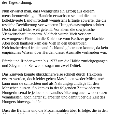
der Tagesordnung.
Nun erwartet man, dass wenigstens ein Erfolg aus diesem
menschenunwürdigen Handeln erwachsen sei und die nun
kollektivierte Landwirtschaft wenigstens Erträge abwerfe, die die
restliche Bevölkerung vor weiteren Hungerkatastrophen schützt.
Doch das ist leider weit gefehlt. Vor allem die sowjetische
Viehwirtschaft litt enorm. Vielfach wurde Vieh vor dem
erzwungenen Eintritt in die Kolchose vom Besitzer geschlachtet.
Aber noch häufiger kam das Vieh in den übergroßen
Kolchozherden,d ie niemand fachkundig betreuen konnte, da kein
empirisches Wissen über Herden dieser Ausmaße vorhanden war.
Pferde und Rinder waren bis 1933 um die Hälfte zurückgegangen
und Ziegen und Schweine sogar um zwei Drittel.
Das Zugvieh konnte glücklicherweise schnell durch Traktoren
ersetzt werden, doch leider geben Maschinen weder Milch, noch
kann man sie schlachten und als Nahrungsgrundlage für den
Menschen nutzen. So kam es in der folgenden Zeit wieder zu
Hungerkrisen,d ie jedoch die Landbevölkerung auch wieder dazu
veranlassten, noch härter zu arbeiten und damit über die Zeit des
Hungers hinwegzuhelfen.
Dass die Berichte und die Prozentezahlen über Erfolge, die in den