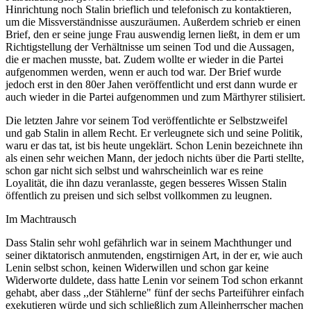
Hinrichtung noch Stalin brieflich und telefonisch zu kontaktieren,
um die Missverständnisse auszuräumen. Außerdem schrieb er einen
Brief, den er seine junge Frau auswendig lernen ließt, in dem er um
Richtigstellung der Verhältnisse um seinen Tod und die Aussagen,
die er machen musste, bat. Zudem wollte er wieder in die Partei
aufgenommen werden, wenn er auch tod war. Der Brief wurde
jedoch erst in den 80er Jahen veröffentlicht und erst dann wurde er
auch wieder in die Partei aufgenommen und zum Märthyrer stilisiert.
Die letzten Jahre vor seinem Tod veröffentlichte er Selbstzweifel
und gab Stalin in allem Recht. Er verleugnete sich und seine Politik,
waru er das tat, ist bis heute ungeklärt. Schon Lenin bezeichnete ihn
als einen sehr weichen Mann, der jedoch nichts über die Parti stellte,
schon gar nicht sich selbst und wahrscheinlich war es reine
Loyalität, die ihn dazu veranlasste, gegen besseres Wissen Stalin
öffentlich zu preisen und sich selbst vollkommen zu leugnen.
Im Machtrausch
Dass Stalin sehr wohl gefährlich war in seinem Machthunger und
seiner diktatorisch anmutenden, engstirnigen Art, in der er, wie auch
Lenin selbst schon, keinen Widerwillen und schon gar keine
Widerworte duldete, dass hatte Lenin vor seinem Tod schon erkannt
gehabt, aber dass ,,der Stählerne" fünf der sechs Parteiführer einfach
exekutieren würde und sich schließlich zum Alleinherrscher machen