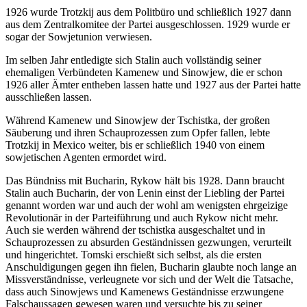
1926 wurde Trotzkij aus dem Politbüro und schließlich 1927 dann
aus dem Zentralkomitee der Partei ausgeschlossen. 1929 wurde er
sogar der Sowjetunion verwiesen.
Im selben Jahr entledigte sich Stalin auch vollständig seiner
ehemaligen Verbündeten Kamenew und Sinowjew, die er schon
1926 aller Ämter entheben lassen hatte und 1927 aus der Partei hatte
ausschließen lassen.
Während Kamenew und Sinowjew der Tschistka, der großen
Säuberung und ihren Schauprozessen zum Opfer fallen, lebte
Trotzkij in Mexico weiter, bis er schließlich 1940 von einem
sowjetischen Agenten ermordet wird.
Das Bündniss mit Bucharin, Rykow hält bis 1928. Dann braucht
Stalin auch Bucharin, der von Lenin einst der Liebling der Partei
genannt worden war und auch der wohl am wenigsten ehrgeizige
Revolutionär in der Parteiführung und auch Rykow nicht mehr.
Auch sie werden während der tschistka ausgeschaltet und in
Schauprozessen zu absurden Geständnissen gezwungen, verurteilt
und hingerichtet. Tomski erschießt sich selbst, als die ersten
Anschuldigungen gegen ihn fielen, Bucharin glaubte noch lange an
Missverständnisse, verleugnete vor sich und der Welt die Tatsache,
dass auch Sinowjews und Kamenews Geständnisse erzwungene
Falschaussagen gewesen waren und versuchte bis zu seiner