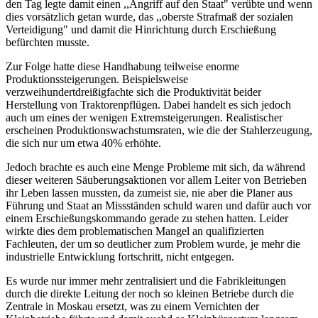
den Tag legte damit einen ,,Angriff auf den Staat" verübte und wenn
dies vorsätzlich getan wurde, das ,,oberste Strafmaß der sozialen
Verteidigung" und damit die Hinrichtung durch Erschießung
befürchten musste.
Zur Folge hatte diese Handhabung teilweise enorme
Produktionssteigerungen. Beispielsweise
verzweihundertdreißigfachte sich die Produktivität beider
Herstellung von Traktorenpflügen. Dabei handelt es sich jedoch
auch um eines der wenigen Extremsteigerungen. Realistischer
erscheinen Produktionswachstumsraten, wie die der Stahlerzeugung,
die sich nur um etwa 40% erhöhte.
Jedoch brachte es auch eine Menge Probleme mit sich, da während
dieser weiteren Säuberungsaktionen vor allem Leiter von Betrieben
ihr Leben lassen mussten, da zumeist sie, nie aber die Planer aus
Führung und Staat an Missständen schuld waren und dafür auch vor
einem Erschießungskommando gerade zu stehen hatten. Leider
wirkte dies dem problematischen Mangel an qualifizierten
Fachleuten, der um so deutlicher zum Problem wurde, je mehr die
industrielle Entwicklung fortschritt, nicht entgegen.
Es wurde nur immer mehr zentralisiert und die Fabrikleitungen
durch die direkte Leitung der noch so kleinen Betriebe durch die
Zentrale in Moskau ersetzt, was zu einem Vernichten der