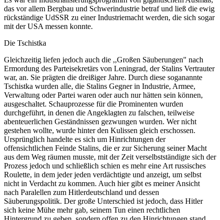
das vor allem Bergbau und Schwerindustrie betraf und ließ die ewig
rückständige UdSSR zu einer Industriemacht werden, die sich sogar
mit der USA messen konnte.
Die Tschistka
Gleichzeitig liefen jedoch auch die ,,Großen Säuberungen" nach
Ermordung des Parteisekretärs von Leningrad, der Stalins Vertrauter
war, an. Sie prägten die dreißiger Jahre. Durch diese soganannte
Tschistka wurden alle, die Stalins Gegner in Industrie, Armee,
Verwaltung oder Partei waren oder auch nur hätten sein können,
ausgeschaltet. Schauprozesse für die Prominenten wurden
durchgeführt, in denen die Angeklagten zu falschen, teilweise
abenteuerlichen Geständnissen gezwungen wurden. Wer nicht
gestehen wollte, wurde hinter den Kulissen gleich erschossen.
Ursprünglich handelte es sich um Hinrichtungen der
offensichtlichen Feinde Stalins, die er zur Sicherung seiner Macht
aus dem Weg räumen musste, mit der Zeit verselbstständigte sich der
Prozess jedoch und schließlich schien es mehr eine Art russisches
Roulette, in dem jeder jeden verdächtigte und anzeigt, um selbst
nicht in Verdacht zu kommen. Auch hier gibt es meiner Ansicht
nach Paralellen zum Hitlerdeutschland und dessen
Säuberungspolitik. Der große Unterschied ist jedoch, dass Hitler
sich keine Mühe mehr gab, seinem Tun einen rechtlichen
Hintergrund zu geben, sondern offen zu den Hinrichtungen stand,