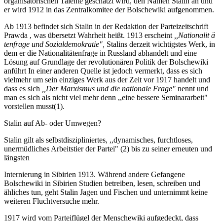
organisatorischen Talente geschätzt wird, den Namen Stalin an und
er wird 1912 in das Zentralkomitee der Bolschewiki aufgenommen.
Ab 1913 befindet sich Stalin in der Redaktion der Parteizeitschrift
Prawda , was übersetzt Wahrheit heißt. 1913 erscheint
,,Nationalit ä
tenfrage und Sozialdemokratie",
Stalins derzeit wichtigstes Werk, in
dem er die Nationalitätenfrage in Russland abhandelt und eine
Lösung auf Grundlage der revolutionären Politik der Bolschewiki
anführt In einer anderen Quelle ist jedoch vermerkt, dass es sich
vielmehr um sein einziges Werk aus der Zeit vor 1917 handelt und
dass es sich
,,Der Marxismus und die nationale Frage"
nennt und
man es sich als nicht viel mehr denn ,,eine bessere Seminararbeit"
vorstellen musst(1).
Stalin auf Ab- oder Umwegen?
Stalin gilt als selbstdiszipliniertes, ,,dynamisches, furchtloses,
unermüdliches Arbeitstier der Partei" (2) bis zu seiner erneuten und
längsten
Internierung in Sibirien 1913. Während andere Gefangene
Bolschewiki in Sibirien Studien betreiben, lesen, schreiben und
ähliches tun, geht Stalin Jagen und Fischen und unternimmt keine
weiteren Fluchtversuche mehr.
1917 wird vom Parteiflügel der Menschewiki aufgedeckt, dass