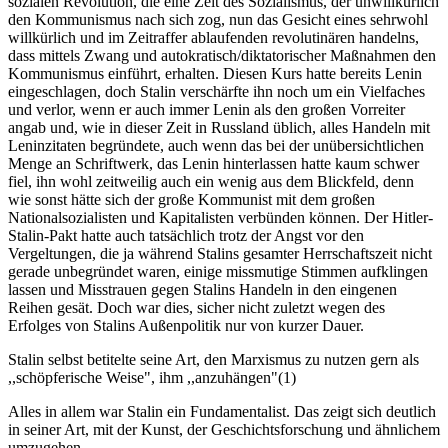
sozialen Revolution, die eine Zeit des Sozialismus, der unwillkürlich
den Kommunismus nach sich zog, nun das Gesicht eines sehrwohl
willkürlich und im Zeitraffer ablaufenden revolutinären handelns,
dass mittels Zwang und autokratisch/diktatorischer Maßnahmen den
Kommunismus einführt, erhalten. Diesen Kurs hatte bereits Lenin
eingeschlagen, doch Stalin verschärfte ihn noch um ein Vielfaches
und verlor, wenn er auch immer Lenin als den großen Vorreiter
angab und, wie in dieser Zeit in Russland üblich, alles Handeln mit
Leninzitaten begründete, auch wenn das bei der unübersichtlichen
Menge an Schriftwerk, das Lenin hinterlassen hatte kaum schwer
fiel, ihn wohl zeitweilig auch ein wenig aus dem Blickfeld, denn
wie sonst hätte sich der große Kommunist mit dem großen
Nationalsozialisten und Kapitalisten verbünden können. Der Hitler-
Stalin-Pakt hatte auch tatsächlich trotz der Angst vor den
Vergeltungen, die ja während Stalins gesamter Herrschaftszeit nicht
gerade unbegründet waren, einige missmutige Stimmen aufklingen
lassen und Misstrauen gegen Stalins Handeln in den eingenen
Reihen gesät. Doch war dies, sicher nicht zuletzt wegen des
Erfolges von Stalins Außenpolitik nur von kurzer Dauer.
Stalin selbst betitelte seine Art, den Marxismus zu nutzen gern als
,,schöpferische Weise", ihm ,,anzuhängen"(1)
Alles in allem war Stalin ein Fundamentalist. Das zeigt sich deutlich
in seiner Art, mit der Kunst, der Geschichtsforschung und ähnlichem
umzugehen.