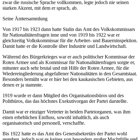
zwar die russische Sprache vollkommen, legte jedoch nie seinen
starken Akzent, mit dem er sprach, ab.
Seine Ämtersammlung
Von 1917 bis 1923 dann hatte Stalin das Amt des Volkskommissars
für Nationalitätenfragen inne und von 1919 bis 1922 war er
gleichzeitig Volkskommissar für die Arbeiter- und Bauerninspektion.
Damit hatte er die Kontrolle über Industrie und Landwirtschaft.
Während des Bürgerkrieges war er auch politischer Kommissar der
Roten Armee und als Kommissar für Nationalitätenfragen sorgte er,
mitunter auch sehr brutal und mit Hilfe der Roten Armee, für die
Wiedereingliederung abgefallener Nationalitäten in den Gesamtstaat.
Besonders bemüht war er hier bei den kaukasischen Gebieten, aus
denen er ja stammte.
1919 wurde er dann Mitglied des Organisationsbüros und des
Politbüros, das das höchstes Exekutivorgan der Partei darstellte.
Damit war er einziger Vertreter in beiden Parteiorganen, was ihm
einen erheblichen Einfluss, sowohl inhaltlich, als auch
organisatorisch und personell, verschaffte.
Bis 1922 hatte es das Amt des Generalsekretärs der Partei wohl
gegeben, jedoch war es keines von besonders großer Machtfülle und