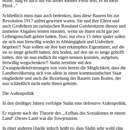
Hütte, mag es auch nur ein armes kleines Pferd sein, es ist mein
Pferd..."
Schließlich muss man auch bedenken, dass diese Bauern bis zur
Revolution 1917 unfrei gewesen waren. Sie und ihre Eltern und
auch Großeltern im zaristischen Russland Gutsbesitzern dienen und
immense Abgaben leisten mussten, wenn sie ihnen nicht gar per
Leibeigenschaft gehört hatten. Nun, nur etwa 15 Jahre später sollen
sie sich nun freiwillig wieder in Abhängigkeit und Unfreiheit
begeben?! Nun sollten sie ihre hart erkämpften Eigentümer, auf die
sie so lange gehofft hatten, den boden, auf den sie so lange gehofft
hatten, den sie nun endlich ihr eigen nennen konnten, aufgeben,
freiwillig wegschenken?! Stalin zerstörte mit den
Zwangskollektivierungen von vorn herein die Möglichkeit, dass die
Landbevölkerung sich von allein in einen kommunistischen Staat
eingliederte und auch die Beziehung der Bauern zum Boden, der
nun schließlich nicht mehr ihnen gehörte.
Die Außenpolitik
In den dreißiger Jahren verfolgte Stalin eine defensive Außenpolitik.
Er regierte nach der Theorie des ,,Aufbau des Sozialismus in einem
Land".Dieses Land war die Sowjetunion.
In einer anderen Quelle jedoch heißt es, dass Stalin sehr wohl eine