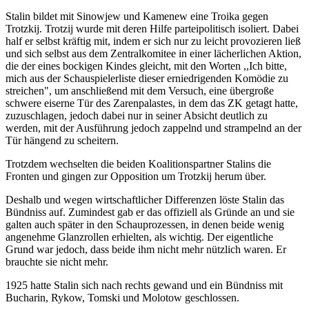
Stalin bildet mit Sinowjew und Kamenew eine Troika gegen
Trotzkij. Trotzij wurde mit deren Hilfe parteipolitisch isoliert. Dabei
half er selbst kräftig mit, indem er sich nur zu leicht provozieren ließ
und sich selbst aus dem Zentralkomitee in einer lächerlichen Aktion,
die der eines bockigen Kindes gleicht, mit den Worten ,,Ich bitte,
mich aus der Schauspielerliste dieser erniedrigenden Komödie zu
streichen", um anschließend mit dem Versuch, eine übergroße
schwere eiserne Tür des Zarenpalastes, in dem das ZK getagt hatte,
zuzuschlagen, jedoch dabei nur in seiner Absicht deutlich zu
werden, mit der Ausführung jedoch zappelnd und strampelnd an der
Tür hängend zu scheitern.
Trotzdem wechselten die beiden Koalitionspartner Stalins die
Fronten und gingen zur Opposition um Trotzkij herum über.
Deshalb und wegen wirtschaftlicher Differenzen löste Stalin das
Bündniss auf. Zumindest gab er das offiziell als Gründe an und sie
galten auch später in den Schauprozessen, in denen beide wenig
angenehme Glanzrollen erhielten, als wichtig. Der eigentliche
Grund war jedoch, dass beide ihm nicht mehr nützlich waren. Er
brauchte sie nicht mehr.
1925 hatte Stalin sich nach rechts gewand und ein Bündniss mit
Bucharin, Rykow, Tomski und Molotow geschlossen.