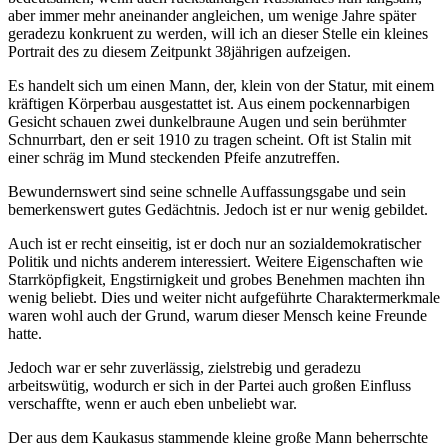
aber immer mehr aneinander angleichen, um wenige Jahre später
geradezu konkruent zu werden, will ich an dieser Stelle ein kleines
Portrait des zu diesem Zeitpunkt 38jährigen aufzeigen.
Es handelt sich um einen Mann, der, klein von der Statur, mit einem
kräftigen Körperbau ausgestattet ist. Aus einem pockennarbigen
Gesicht schauen zwei dunkelbraune Augen und sein berühmter
Schnurrbart, den er seit 1910 zu tragen scheint. Oft ist Stalin mit
einer schräg im Mund steckenden Pfeife anzutreffen.
Bewundernswert sind seine schnelle Auffassungsgabe und sein
bemerkenswert gutes Gedächtnis. Jedoch ist er nur wenig gebildet.
Auch ist er recht einseitig, ist er doch nur an sozialdemokratischer
Politik und nichts anderem interessiert. Weitere Eigenschaften wie
Starrköpfigkeit, Engstirnigkeit und grobes Benehmen machten ihn
wenig beliebt. Dies und weiter nicht aufgeführte Charaktermerkmale
waren wohl auch der Grund, warum dieser Mensch keine Freunde
hatte.
Jedoch war er sehr zuverlässig, zielstrebig und geradezu
arbeitswütig, wodurch er sich in der Partei auch großen Einfluss
verschaffte, wenn er auch eben unbeliebt war.
Der aus dem Kaukasus stammende kleine große Mann beherrschte