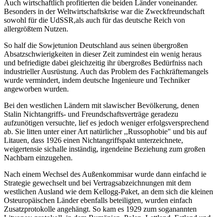
Auch wirtschaftlich profitierten die beiden Länder voneinander.
Besonders in der Weltwirtschaftskrise war die Zweckfreundschaft
sowohl für die UdSSR,als auch für das deutsche Reich von
allergrößtem Nutzen.
So half die Sowjetunion Deutschland aus seinen übergroßen
Absatzschwierigkeiten in dieser Zeit zumindest ein wenig heraus
und befriedigte dabei gleichzeitig ihr übergroßes Bedürfniss nach
industrieller Ausrüstung. Auch das Problem des Fachkräftemangels
wurde vermindert, indem deutsche Ingenieure und Techniker
angeworben wurden.
Bei den westlichen Ländern mit slawischer Bevölkerung, denen
Stalin Nichtangriffs- und Freundschaftsverträge geradezu
aufzunötigen versuchte, lief es jedoch weniger erfolgsversprechend
ab. Sie litten unter einer Art natürlicher ,,Russophobie" und bis auf
Litauen, dass 1926 einen Nichtangriffspakt unterzeichnete,
weigertensie sichalle inständig, irgendeine Beziehung zum großen
Nachbarn einzugehen.
Nach einem Wechsel des Außenkommisar wurde dann einfachd ie
Strategie gewechselt und bei Vertragsabzeichnungen mit dem
westlichen Ausland wie dem Kellogg-Paket, an dem sich die kleinen
Osteuropäischen Länder ebenfalls beteiligten, wurden einfach
Zusatzprotokolle angehängt. So kam es 1929 zum soganannten