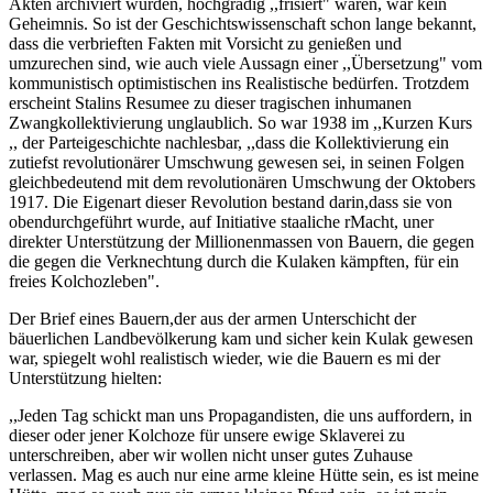
Akten archiviert wurden, hochgradig ,,frisiert" waren, war kein
Geheimnis. So ist der Geschichtswissenschaft schon lange bekannt,
dass die verbrieften Fakten mit Vorsicht zu genießen und
umzurechen sind, wie auch viele Aussagn einer ,,Übersetzung" vom
kommunistisch optimistischen ins Realistische bedürfen. Trotzdem
erscheint Stalins Resumee zu dieser tragischen inhumanen
Zwangkollektivierung unglaublich. So war 1938 im ,,Kurzen Kurs
,, der Parteigeschichte nachlesbar, ,,dass die Kollektivierung ein
zutiefst revolutionärer Umschwung gewesen sei, in seinen Folgen
gleichbedeutend mit dem revolutionären Umschwung der Oktobers
1917. Die Eigenart dieser Revolution bestand darin,dass sie von
obendurchgeführt wurde, auf Initiative staaliche rMacht, uner
direkter Unterstützung der Millionenmassen von Bauern, die gegen
die gegen die Verknechtung durch die Kulaken kämpften, für ein
freies Kolchozleben".
Der Brief eines Bauern,der aus der armen Unterschicht der
bäuerlichen Landbevölkerung kam und sicher kein Kulak gewesen
war, spiegelt wohl realistisch wieder, wie die Bauern es mi der
Unterstützung hielten:
,,Jeden Tag schickt man uns Propagandisten, die uns auffordern, in
dieser oder jener Kolchoze für unsere ewige Sklaverei zu
unterschreiben, aber wir wollen nicht unser gutes Zuhause
verlassen. Mag es auch nur eine arme kleine Hütte sein, es ist meine