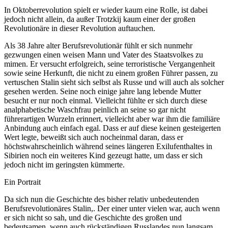
In Oktoberrevolution spielt er wieder kaum eine Rolle, ist dabei
jedoch nicht allein, da außer Trotzkij kaum einer der großen
Revolutionäre in dieser Revolution auftauchen.
Als 38 Jahre alter Berufsrevolutionär fühlt er sich nunmehr
gezwungen einen weisen Mann und Vater des Staatsvolkes zu
mimen. Er versucht erfolgreich, seine terroristische Vergangenheit
sowie seine Herkunft, die nicht zu einem großen Führer passen, zu
vertuschen Stalin sieht sich selbst als Russe und will auch als solcher
gesehen werden. Seine noch einige jahre lang lebende Mutter
besucht er nur noch einmal. Vielleicht fühlte er sich durch diese
analphabetische Waschfrau peinlich an seine so gar nicht
führerartigen Wurzeln erinnert, vielleicht aber war ihm die familiäre
Anbindung auch einfach egal. Dass er auf diese keinen gesteigerten
Wert legte, beweißt sich auch nocheinmal daran, dass er
höchstwahrscheinlich während seines längeren Exilufenthaltes in
Sibirien noch ein weiteres Kind gezeugt hatte, um dass er sich
jedoch nicht im geringsten kümmerte.
Ein Portrait
Da sich nun die Geschichte des bisher relativ unbedeutenden
Berufsrevolutionäres Stalin,. Der einer unter vielen war, auch wenn
er sich nicht so sah, und die Geschichte des großen und
bedeutsamen, wenn auch rückständigen Russlandes nun langsam,