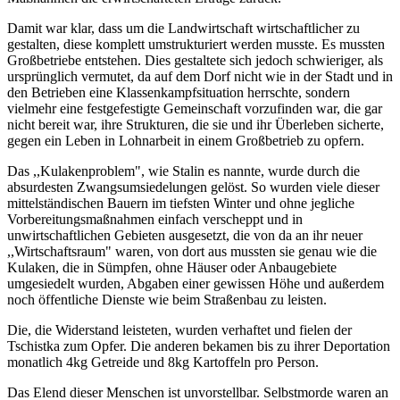
Damit war klar, dass um die Landwirtschaft wirtschaftlicher zu
gestalten, diese komplett umstrukturiert werden musste. Es mussten
Großbetriebe entstehen. Dies gestaltete sich jedoch schwieriger, als
ursprünglich vermutet, da auf dem Dorf nicht wie in der Stadt und in
den Betrieben eine Klassenkampfsituation herrschte, sondern
vielmehr eine festgefestigte Gemeinschaft vorzufinden war, die gar
nicht bereit war, ihre Strukturen, die sie und ihr Überleben sicherte,
gegen ein Leben in Lohnarbeit in einem Großbetrieb zu opfern.
Das ,,Kulakenproblem", wie Stalin es nannte, wurde durch die
absurdesten Zwangsumsiedelungen gelöst. So wurden viele dieser
mittelständischen Bauern im tiefsten Winter und ohne jegliche
Vorbereitungsmaßnahmen einfach verscheppt und in
unwirtschaftlichen Gebieten ausgesetzt, die von da an ihr neuer
,,Wirtschaftsraum" waren, von dort aus mussten sie genau wie die
Kulaken, die in Sümpfen, ohne Häuser oder Anbaugebiete
umgesiedelt wurden, Abgaben einer gewissen Höhe und außerdem
noch öffentliche Dienste wie beim Straßenbau zu leisten.
Die, die Widerstand leisteten, wurden verhaftet und fielen der
Tschistka zum Opfer. Die anderen bekamen bis zu ihrer Deportation
monatlich 4kg Getreide und 8kg Kartoffeln pro Person.
Das Elend dieser Menschen ist unvorstellbar. Selbstmorde waren an