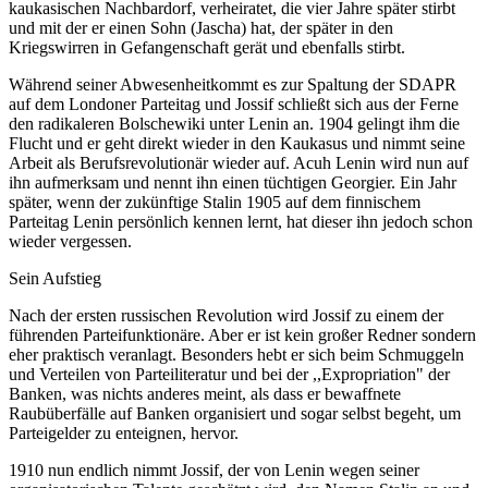
kaukasischen Nachbardorf, verheiratet, die vier Jahre später stirbt
und mit der er einen Sohn (Jascha) hat, der später in den
Kriegswirren in Gefangenschaft gerät und ebenfalls stirbt.
Während seiner Abwesenheitkommt es zur Spaltung der SDAPR
auf dem Londoner Parteitag und Jossif schließt sich aus der Ferne
den radikaleren Bolschewiki unter Lenin an. 1904 gelingt ihm die
Flucht und er geht direkt wieder in den Kaukasus und nimmt seine
Arbeit als Berufsrevolutionär wieder auf. Acuh Lenin wird nun auf
ihn aufmerksam und nennt ihn einen tüchtigen Georgier. Ein Jahr
später, wenn der zukünftige Stalin 1905 auf dem finnischem
Parteitag Lenin persönlich kennen lernt, hat dieser ihn jedoch schon
wieder vergessen.
Sein Aufstieg
Nach der ersten russischen Revolution wird Jossif zu einem der
führenden Parteifunktionäre. Aber er ist kein großer Redner sondern
eher praktisch veranlagt. Besonders hebt er sich beim Schmuggeln
und Verteilen von Parteiliteratur und bei der ,,Expropriation" der
Banken, was nichts anderes meint, als dass er bewaffnete
Raubüberfälle auf Banken organisiert und sogar selbst begeht, um
Parteigelder zu enteignen, hervor.
1910 nun endlich nimmt Jossif, der von Lenin wegen seiner