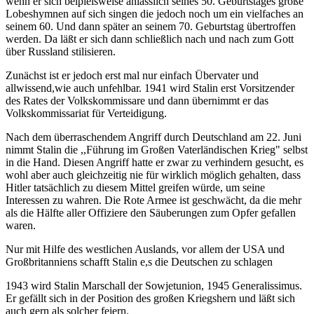
wenn er sich beipielsweise anlässlich seines 50. Geburtstages große
Lobeshymnen auf sich singen die jedoch noch um ein vielfaches an
seinem 60. Und dann später an seinem 70. Geburtstag übertroffen
werden. Da läßt er sich dann schließlich nach und nach zum Gott
über Russland stilisieren.
Zunächst ist er jedoch erst mal nur einfach Übervater und
allwissend,wie auch unfehlbar. 1941 wird Stalin erst Vorsitzender
des Rates der Volkskommissare und dann übernimmt er das
Volkskommissariat für Verteidigung.
Nach dem überraschendem Angriff durch Deutschland am 22. Juni
nimmt Stalin die ,,Führung im Großen Vaterländischen Krieg" selbst
in die Hand. Diesen Angriff hatte er zwar zu verhindern gesucht, es
wohl aber auch gleichzeitig nie für wirklich möglich gehalten, dass
Hitler tatsächlich zu diesem Mittel greifen würde, um seine
Interessen zu wahren. Die Rote Armee ist geschwächt, da die mehr
als die Hälfte aller Offiziere den Säuberungen zum Opfer gefallen
waren.
Nur mit Hilfe des westlichen Auslands, vor allem der USA und
Großbritanniens schafft Stalin e,s die Deutschen zu schlagen
1943 wird Stalin Marschall der Sowjetunion, 1945 Generalissimus.
Er gefällt sich in der Position des großen Kriegshern und läßt sich
auch gern als solcher feiern.