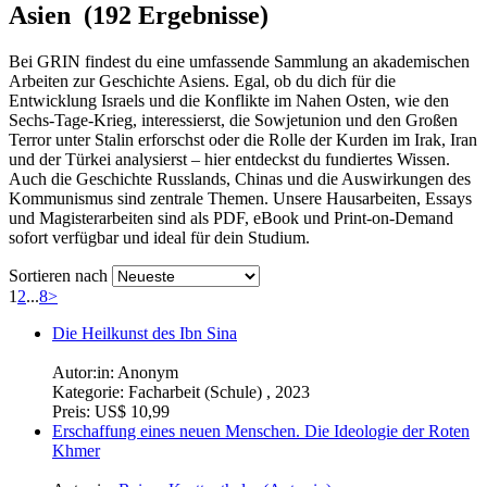
Asien (192 Ergebnisse)
Bei GRIN findest du eine umfassende Sammlung an akademischen
Arbeiten zur Geschichte Asiens. Egal, ob du dich für die
Entwicklung Israels und die Konflikte im Nahen Osten, wie den
Sechs-Tage-Krieg, interessierst, die Sowjetunion und den Großen
Terror unter Stalin erforschst oder die Rolle der Kurden im Irak, Iran
und der Türkei analysierst – hier entdeckst du fundiertes Wissen.
Auch die Geschichte Russlands, Chinas und die Auswirkungen des
Kommunismus sind zentrale Themen. Unsere Hausarbeiten, Essays
und Magisterarbeiten sind als PDF, eBook und Print-on-Demand
sofort verfügbar und ideal für dein Studium.
Sortieren nach
1
2
...
8
>
Die Heilkunst des Ibn Sina
Autor:in: Anonym
Kategorie:
Facharbeit (Schule) , 2023
Preis:
US$ 10,99
Erschaffung eines neuen Menschen. Die Ideologie der Roten
Khmer