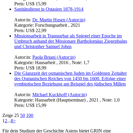
Preis:
US$ 15,99
Sanitätsdienst in Ostasien 1878-1914
Autor:in:
Dr. Martin Husen (Autor:in)
Kategorie:
Forschungsarbeit , 2021
Preis:
US$ 22,99
Missionsarbeit in Tranquebar als Spiegel einer Epoche im
Umbruch anhand der Missionare Bartholomäus Ziegenbalgs
und Christopher Samuel Johns
Autor:in:
Paola Briani (Autor:in)
Kategorie:
Hausarbeit , 2016 , Note: 1,7
Preis:
US$ 18,99
Die Glanzzeit der osmanischen Juden im Goldenen Zeitalter
des Osmanischen Reiches von 1450 bis 1600. Erfolge einer
symbiotischen Beziehung am Beispiel des jüdischen Millets
Autor:in:
Michael Kuckhoff (Autor:in)
Kategorie:
Hausarbeit (Hauptseminar) , 2021 , Note: 1,0
Preis:
US$ 15,99
Zeige
25
50
100
1
2
...
8
>
Für dein Studium der Geschichte Asiens bietet GRIN eine