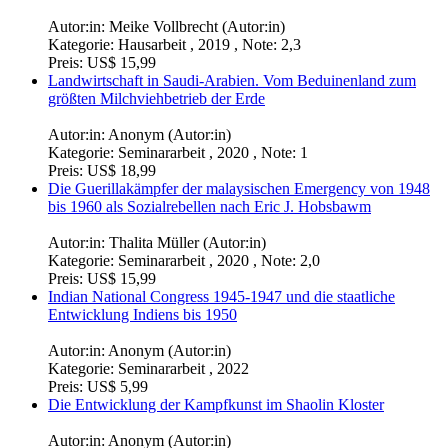
Autor:in:
Meike Vollbrecht (Autor:in)
Kategorie:
Hausarbeit , 2019 , Note: 2,3
Preis:
US$ 15,99
Landwirtschaft in Saudi-Arabien. Vom Beduinenland zum
größten Milchviehbetrieb der Erde
Autor:in:
Anonym (Autor:in)
Kategorie:
Seminararbeit , 2020 , Note: 1
Preis:
US$ 18,99
Die Guerillakämpfer der malaysischen Emergency von 1948
bis 1960 als Sozialrebellen nach Eric J. Hobsbawm
Autor:in:
Thalita Müller (Autor:in)
Kategorie:
Seminararbeit , 2020 , Note: 2,0
Preis:
US$ 15,99
Indian National Congress 1945-1947 und die staatliche
Entwicklung Indiens bis 1950
Autor:in:
Anonym (Autor:in)
Kategorie:
Seminararbeit , 2022
Preis:
US$ 5,99
Die Entwicklung der Kampfkunst im Shaolin Kloster
Autor:in:
Anonym (Autor:in)