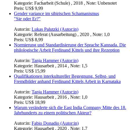
Kategorie:
Facharbeit (Schule) , 2018 , Note: Unbenotet
Preis:
US$ 9,99
Gender variance im sibirischen Schamanismus
"Sie oder Er?"
Autor:in:
Lukas Palutzki (Autor:in)
Kategorie:
Referat (Ausarbeitung) , 2020 , Note: 1,0
Preis:
US$ 8,99
Normierung und Standardisierung der Sprache Kannada. Die
philologische Arbeit Ferdinand Kittels und ihre Rezeption
Autor:in:
Tanja Hammer (Autor:in)
Kategorie:
Hausarbeit , 2014 , Note: 1,5
Preis:
US$ 15,99
Qualifikationen interkultureller Begegnung. Selbst- und
Fremdbilder anhand Ferdinand Kittels Arbeit in Karnataka
Autor:in:
Tanja Hammer (Autor:in)
Kategorie:
Hausarbeit , 2016 , Note: 1,0
Preis:
US$ 18,99
Warum veränderte sich die East India Company Mitte des 18.
Jahrhunderts zu einem politischen Akteur?
Autor:in:
Fabio Donadio (Autor:in)
Kategorie:
Hausarbeit , 2020 , Note: 1,7