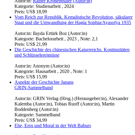
Autor:in:
Rainer Krottenthaler (Autor:in)
Kategorie:
Studienarbeit , 2024
Preis:
US$ 18,99
Vom Reich zur Republik. Kemalistische Revolution, säkularer
Staat und die Umwandlung der Hagia Sophia/Ayasofya 1935
Autor:in:
Ilayda Ertürk Boz (Autor:in)
Kategorie:
Bachelorarbeit , 2023 , Note: 2,1
Preis:
US$ 21,99
Die Geschichte des chinesischen Kaiserreichs. Kontinuitäten
und Schlüsselereignisse
Autor:in:
Anonym (Autor:in)
Kategorie:
Hausarbeit , 2020 , Note: 1
Preis:
US$ 15,99
Aspekte der Geschichte Japans
GRIN-Sammelband
Autor:in:
GRIN Verlag (Hrsg.) (Herausgeber:in)
,
Alexander
Kalemba (Autor:in)
,
Tobias Ruoff (Autor:in)
,
Martin
Boddenberg (Autor:in)
Kategorie:
Sammelband
Preis:
US$ 34,99
Ehe, Eros und Moral in der Welt Baburs