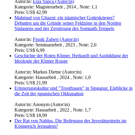
Autor:in:
Esra Yapça (Autor:in)
Kategorie:
Magisterarbeit , 2014 , Note: 1,1
Preis:
US$ 42,99
Mahmud von Ghazni: ein islamischer Gotteskrieger?
Debatten um die Gründe seiner Feldzüge in den Norden
Südasiens und der Zerstörung des Somnath-Tempels
Autor:in:
Fisnik Zuberi (Autor:in)
Kategorie:
Seminararbeit , 2023 , Note: 2,0
Preis:
US$ 6,99
Geschichte der Roten Khmer. Herkunft und Ausbildung der
Ideologie der Khmer Rouge
Autor:in:
Markus Dietne (Autor:in)
Kategorie:
Hausarbeit , 2024 , Note: 1,0
Preis:
US$ 21,99
Erinnerungskultur und "Trostfrauen" in Singapur. Einblicke in
die Zeit der japanischen Okkupation
Autor:in:
Anonym (Autor:in)
Kategorie:
Hausarbeit , 2022 , Note: 1,7
Preis:
US$ 18,99
Der Rat von Nablus. Die Beilegung des Investiturstreits im
Königreich Jerusalem?