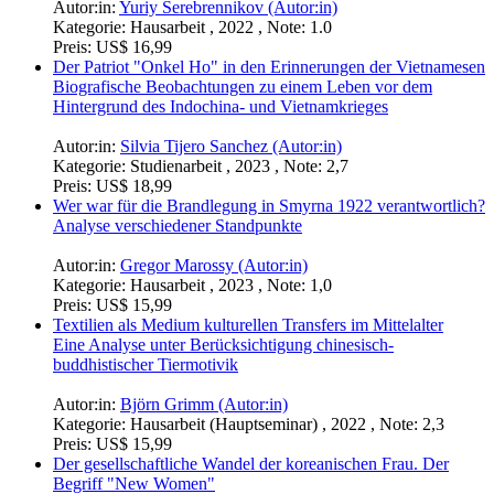
Autor:in:
Yuriy Serebrennikov (Autor:in)
Kategorie:
Hausarbeit , 2022 , Note: 1.0
Preis:
US$ 16,99
Der Patriot "Onkel Ho" in den Erinnerungen der Vietnamesen
Biografische Beobachtungen zu einem Leben vor dem
Hintergrund des Indochina- und Vietnamkrieges
Autor:in:
Silvia Tijero Sanchez (Autor:in)
Kategorie:
Studienarbeit , 2023 , Note: 2,7
Preis:
US$ 18,99
Wer war für die Brandlegung in Smyrna 1922 verantwortlich?
Analyse verschiedener Standpunkte
Autor:in:
Gregor Marossy (Autor:in)
Kategorie:
Hausarbeit , 2023 , Note: 1,0
Preis:
US$ 15,99
Textilien als Medium kulturellen Transfers im Mittelalter
Eine Analyse unter Berücksichtigung chinesisch-
buddhistischer Tiermotivik
Autor:in:
Björn Grimm (Autor:in)
Kategorie:
Hausarbeit (Hauptseminar) , 2022 , Note: 2,3
Preis:
US$ 15,99
Der gesellschaftliche Wandel der koreanischen Frau. Der
Begriff "New Women"