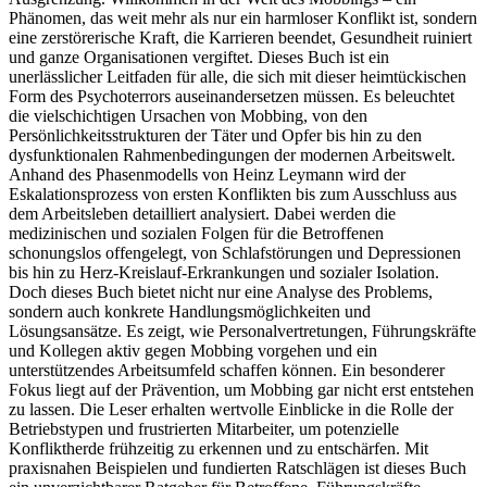
Phänomen, das weit mehr als nur ein harmloser Konflikt ist, sondern
eine zerstörerische Kraft, die Karrieren beendet, Gesundheit ruiniert
und ganze Organisationen vergiftet. Dieses Buch ist ein
unerlässlicher Leitfaden für alle, die sich mit dieser heimtückischen
Form des Psychoterrors auseinandersetzen müssen. Es beleuchtet
die vielschichtigen Ursachen von Mobbing, von den
Persönlichkeitsstrukturen der Täter und Opfer bis hin zu den
dysfunktionalen Rahmenbedingungen der modernen Arbeitswelt.
Anhand des Phasenmodells von Heinz Leymann wird der
Eskalationsprozess von ersten Konflikten bis zum Ausschluss aus
dem Arbeitsleben detailliert analysiert. Dabei werden die
medizinischen und sozialen Folgen für die Betroffenen
schonungslos offengelegt, von Schlafstörungen und Depressionen
bis hin zu Herz-Kreislauf-Erkrankungen und sozialer Isolation.
Doch dieses Buch bietet nicht nur eine Analyse des Problems,
sondern auch konkrete Handlungsmöglichkeiten und
Lösungsansätze. Es zeigt, wie Personalvertretungen, Führungskräfte
und Kollegen aktiv gegen Mobbing vorgehen und ein
unterstützendes Arbeitsumfeld schaffen können. Ein besonderer
Fokus liegt auf der Prävention, um Mobbing gar nicht erst entstehen
zu lassen. Die Leser erhalten wertvolle Einblicke in die Rolle der
Betriebstypen und frustrierten Mitarbeiter, um potenzielle
Konfliktherde frühzeitig zu erkennen und zu entschärfen. Mit
praxisnahen Beispielen und fundierten Ratschlägen ist dieses Buch