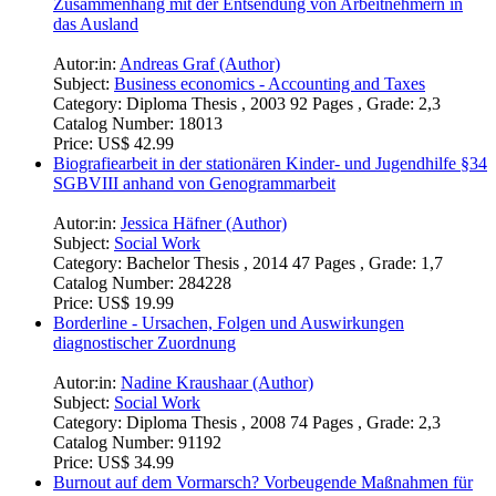
Zusammenhang mit der Entsendung von Arbeitnehmern in
das Ausland
Autor:in:
Andreas Graf (Author)
Subject:
Business economics - Accounting and Taxes
Category:
Diploma Thesis , 2003 92 Pages , Grade: 2,3
Catalog Number:
18013
Price:
US$ 42.99
Biografiearbeit in der stationären Kinder- und Jugendhilfe §34
SGBVIII anhand von Genogrammarbeit
Autor:in:
Jessica Häfner (Author)
Subject:
Social Work
Category:
Bachelor Thesis , 2014 47 Pages , Grade: 1,7
Catalog Number:
284228
Price:
US$ 19.99
Borderline - Ursachen, Folgen und Auswirkungen
diagnostischer Zuordnung
Autor:in:
Nadine Kraushaar (Author)
Subject:
Social Work
Category:
Diploma Thesis , 2008 74 Pages , Grade: 2,3
Catalog Number:
91192
Price:
US$ 34.99
Burnout auf dem Vormarsch? Vorbeugende Maßnahmen für