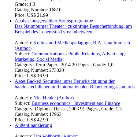
Grade: 1,3
Catalog Number:
16810
Price:
US$ 21.99
Analyse ausgewählter Bonusprogramme
Das Naumburger Theater - zukünftige Besucherbindung, am
Beispiel des Lebensstil-Typs: Inbetween.
Autor:in:
Kultur- und Medienpädagoge, B.A. Jana Immisch
(Author)
Subject:
Communications - Public Relations, Advertising,
Marketing, Social Media
Category:
Term Paper , 2014 20 Pages , Grade: 1,0
Catalog Number:
273020
Price:
US$ 16.99
Asset Backed Securities unter Berücksichtigung der
handelsrechtlichen und internationalen Bilanzierungsstandards
Autor:in:
Nici Heuke (Author)
Subject:
Business economics - Investment and Finance
Category:
Diploma Thesis , 2003 91 Pages , Grade: 1,3
Catalog Number:
17963
Price:
US$ 42.99
Außenfinanzierung
Autor:in:
Tim Vollborth (Author)