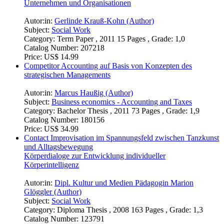
Unternehmen und Organisationen
Autor:in:
Gerlinde Krauß-Kohn (Author)
Subject:
Social Work
Category:
Term Paper , 2011 15 Pages , Grade: 1,0
Catalog Number:
207218
Price:
US$ 14.99
Competitor Accounting auf Basis von Konzepten des
strategischen Managements
Autor:in:
Marcus Haußig (Author)
Subject:
Business economics - Accounting and Taxes
Category:
Bachelor Thesis , 2011 73 Pages , Grade: 1,9
Catalog Number:
180156
Price:
US$ 34.99
Contact Improvisation im Spannungsfeld zwischen Tanzkunst
und Alltagsbewegung
Körperdialoge zur Entwicklung individueller
Körperintelligenz
Autor:in:
Dipl. Kultur und Medien Pädagogin Marion
Glöggler (Author)
Subject:
Social Work
Category:
Diploma Thesis , 2008 163 Pages , Grade: 1,3
Catalog Number:
123791