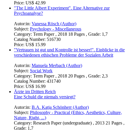
Price:
US$ 42.99
"The Little Albert Experiment". Eine Alternative zur
Psychoanalyse?
Autor:in:
Vanessa Rösch (Author)
Subject:
Psychology - Miscellaneous
Category:
Term Paper , 2018 18 Pages , Grade: 1,7
Catalog Number:
516730
Price:
US$ 15.99
"Vertrauen ist gut und Kontrolle ist besser!". Einblicke in die
verschiedenen ethischen Probleme der Sozialen Arbeit
Autor:in:
Manuela Merbach (Author)
Subject:
Social Work
Category:
Term Paper , 2018 20 Pages , Grade: 2,3
Catalog Number:
431740
Price:
US$ 16.99
Ärzte im Dritten Reich
Eine Schuld die niemals versiegt?
Autor:in:
B.A. Katja Schönherr (Author)
Subject:
Philosophy - Practical (Ethics, Aesthetics, Culture,
Nature, Right, ...)
Category:
Research Paper (undergraduate) , 2013 21 Pages ,
Grade: 1,7