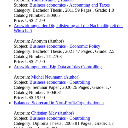
Subject:
Business economics - Accounting and Taxes
Category:
Bachelor Thesis , 2011 59 Pages , Grade: 1,0
Catalog Number:
180905
Price:
US$ 21.99
Auswirkungen der Digitalisierung auf die Nachhaltigkeit der
Wirtschaft
Autor:in:
Anonym (Author)
Subject:
Business economics - Economic Policy
Category:
Bachelor Thesis , 2021 47 Pages , Grade: 2,5
Catalog Number:
1152763
Price:
US$ 21.99
Auswirkungen von Big Data auf das Controlling
Autor:in:
Michel Neumann (Author)
Subject:
Business economics - Controlling
Category:
Seminar Paper , 2020 26 Pages , Grade: 1,7
Catalog Number:
1004631
Price:
US$ 19.99
Balanced Scorecard in Non-Profit-Organisationen
Autor:in:
Christian May (Author)
Subject:
Business economics - Controlling
Category:
Diploma Thesis , 2005 81 Pages , Grade: 1,7