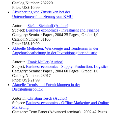
Catalog Number:
282220
Price:
US$ 16.99
Absicherung von Zinsrisiken bei der
Unternehmensfinanzierung von KMU
Autor:in:
Stefan Steinhoff (Author)
Subject:
Business economics - Investment and Finance
Category:
Seminar Paper , 2004 25 Pages , Grade: 1,0
Catalog Number:
31106
Price:
US$ 19.99
Aktuelle Methoden, Werkzeuge und Tendenzen in der
Angebotsbearbeitung in der Investitionsgüterindustrie
Autor:in:
Frank Müller (Author)
Subject:
Business economics - Supply, Production, Logistics
Category:
Seminar Paper , 2004 60 Pages , Grade: 1,0
Catalog Number:
23917
Price:
US$ 21.99
Aktuelle Trends und Entwicklungen in der
Distributionspolitik
Autor:in:
Christian Tesch (Author)
Subject:
Business economics - Offline Marketing and Online
Marketing
Category:
Term Paper (Advanced seminar) , 2002 42 Pages ,