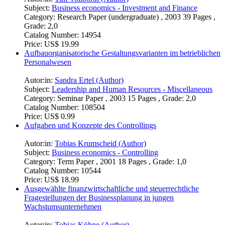
Subject:
Business economics - Investment and Finance
Category:
Research Paper (undergraduate) , 2003 39 Pages ,
Grade: 2,0
Catalog Number:
14954
Price:
US$ 19.99
Aufbauorganisatorische Gestaltungsvarianten im betrieblichen
Personalwesen
Autor:in:
Sandra Ertel (Author)
Subject:
Leadership and Human Resources - Miscellaneous
Category:
Seminar Paper , 2003 15 Pages , Grade: 2,0
Catalog Number:
108504
Price:
US$ 0.99
Aufgaben und Konzepte des Controllings
Autor:in:
Tobias Krumscheid (Author)
Subject:
Business economics - Controlling
Category:
Term Paper , 2001 18 Pages , Grade: 1,0
Catalog Number:
10544
Price:
US$ 18.99
Ausgewählte finanzwirtschaftliche und steuerrechtliche
Fragestellungen der Businessplanung in jungen
Wachstumsunternehmen
Autor:in:
Tobias Kühne (Author)