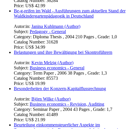
Catalog Number:
36284
Price:
US$ 42.99
Be-g-reifen im Wald - Ausführungen zum aktuellen Stand der
Waldkindergartenpädagogik in Deutschland
Autor:in:
Janina Kuhlmann (Author)
Subject:
Pedagogy - General
Category:
Diploma Thesis , 2004 210 Pages , Grade: 1,0
Catalog Number:
31628
Price:
US$ 34.99
Belastungen und ihre Bewältigung bei Skontroführern
Autor:in:
Kevin Melzig (Author)
Subject:
Business economics - General
Category:
Term Paper , 2006 38 Pages , Grade: 1,3
Catalog Number:
85573
Price:
US$ 19.99
Besonderheiten der Konzern-Kapitalflussrechnung
Autor:in:
Björn Wilke (Author)
Subject:
Business economics - Revision, Auditing
Category:
Seminar Paper , 2004 43 Pages , Grade: 1,7
Catalog Number:
41489
Price:
US$ 21.99
Beurteilung einkommensteuerlicher Aspekte im