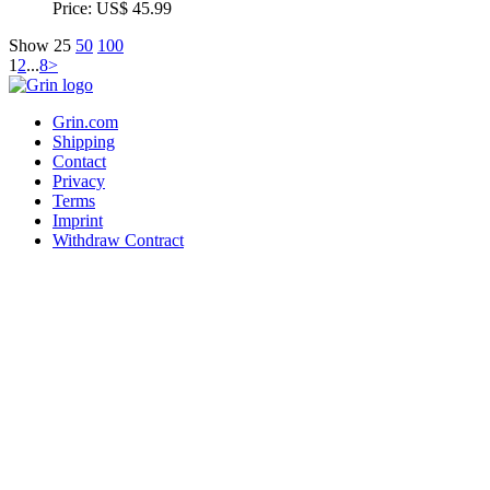
Price:
US$ 45.99
Show
25
50
100
1
2
...
8
>
Grin.com
Shipping
Contact
Privacy
Terms
Imprint
Withdraw Contract