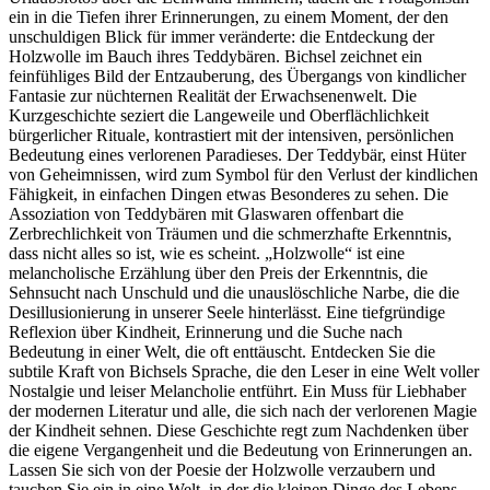
ein in die Tiefen ihrer Erinnerungen, zu einem Moment, der den
unschuldigen Blick für immer veränderte: die Entdeckung der
Holzwolle im Bauch ihres Teddybären. Bichsel zeichnet ein
feinfühliges Bild der Entzauberung, des Übergangs von kindlicher
Fantasie zur nüchternen Realität der Erwachsenenwelt. Die
Kurzgeschichte seziert die Langeweile und Oberflächlichkeit
bürgerlicher Rituale, kontrastiert mit der intensiven, persönlichen
Bedeutung eines verlorenen Paradieses. Der Teddybär, einst Hüter
von Geheimnissen, wird zum Symbol für den Verlust der kindlichen
Fähigkeit, in einfachen Dingen etwas Besonderes zu sehen. Die
Assoziation von Teddybären mit Glaswaren offenbart die
Zerbrechlichkeit von Träumen und die schmerzhafte Erkenntnis,
dass nicht alles so ist, wie es scheint. „Holzwolle“ ist eine
melancholische Erzählung über den Preis der Erkenntnis, die
Sehnsucht nach Unschuld und die unauslöschliche Narbe, die die
Desillusionierung in unserer Seele hinterlässt. Eine tiefgründige
Reflexion über Kindheit, Erinnerung und die Suche nach
Bedeutung in einer Welt, die oft enttäuscht. Entdecken Sie die
subtile Kraft von Bichsels Sprache, die den Leser in eine Welt voller
Nostalgie und leiser Melancholie entführt. Ein Muss für Liebhaber
der modernen Literatur und alle, die sich nach der verlorenen Magie
der Kindheit sehnen. Diese Geschichte regt zum Nachdenken über
die eigene Vergangenheit und die Bedeutung von Erinnerungen an.
Lassen Sie sich von der Poesie der Holzwolle verzaubern und
tauchen Sie ein in eine Welt, in der die kleinen Dinge des Lebens