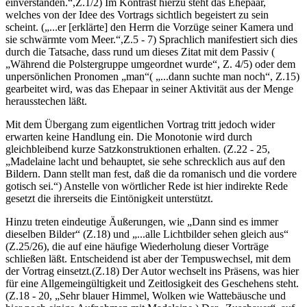
einverstanden.“,Z.1/2) Im Kontrast hierzu steht das Ehepaar,
welches von der Idee des Vortrags sichtlich begeistert zu sein
scheint. („...er [erklärte] den Herrn die Vorzüge seiner Kamera und
sie schwärmte vom Meer.“,Z.5 - 7) Sprachlich manifestiert sich dies
durch die Tatsache, dass rund um dieses Zitat mit dem Passiv (
„Während die Polstergruppe umgeordnet wurde“, Z. 4/5) oder dem
unpersönlichen Pronomen „man“( „...dann suchte man noch“, Z.15)
gearbeitet wird, was das Ehepaar in seiner Aktivität aus der Menge
herausstechen läßt.
Mit dem Übergang zum eigentlichen Vortrag tritt jedoch wider
erwarten keine Handlung ein. Die Monotonie wird durch
gleichbleibend kurze Satzkonstruktionen erhalten. (Z.22 - 25,
„Madelaine lacht und behauptet, sie sehe schrecklich aus auf den
Bildern. Dann stellt man fest, daß die da romanisch und die vordere
gotisch sei.“) Anstelle von wörtlicher Rede ist hier indirekte Rede
gesetzt die ihrerseits die Eintönigkeit unterstützt.
Hinzu treten eindeutige Äußerungen, wie „Dann sind es immer
dieselben Bilder“ (Z.18) und „...alle Lichtbilder sehen gleich aus“
(Z.25/26), die auf eine häufige Wiederholung dieser Vorträge
schließen läßt. Entscheidend ist aber der Tempuswechsel, mit dem
der Vortrag einsetzt.(Z.18) Der Autor wechselt ins Präsens, was hier
für eine Allgemeingültigkeit und Zeitlosigkeit des Geschehens steht.
(Z.18 - 20, „Sehr blauer Himmel, Wolken wie Wattebäusche und