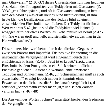
man Glaswaren.“ (Z.36 /37) dieses Unverständnis führt zur heutigen
Assoziation des Protagonisten von Teddybären mit Glaswaren. (Z.
39/40 „erst Jahre später..., und oft in Glaswarenhandlungen bereut
man den Mord.“) was er als kleines Kind nicht verstand, ist ihm
heute klar: die Desillusionierung des Teddys führt zu einem
entscheidenden Einschnitt in sein Leben: Der Teddy hat für ihn an
Wert verloren(Z.42 „heute sind die Teddybären viel kleiner.“)
wogegen er früher etwas Wertvolles, Geheimnisvolles besaß.(Z.42 -
44; „Sie waren groß und gelb, und sie hatten etwas, das man in der
Holzwolle suchte.“)
Dieser unterschied wird betont durch den direkten Gegensatz
zwischen Präsens und Imperfekt. Die positive Erinnerung an die
unabänderliche Vergangenheit wird eingerahmt durch das
ernüchternde Präsens. (Z.45 ; „Jetzt ist er kaputt.")Trotz dieses
Einschnitts ist dem Protagonisten ein Stück seiner kindlichen
Phantasie geblieben. Er sieht die Wertähnlichkeit zwischen
Teddybär und Schneemann. (Z.46, „in Schneemännern muß es auch
etwas haben.“) er zeigt jedoch mit der Erkenntnis eines
Erwachsenen deutlich, dass die Suche danach vergeblich ist, da
sonst der „Schneemann keiner mehr [ist]“ und seinen Zauber
verloren hat. (z. 46 - 48)
Die Auswahl des Wortes „Schnee“ unterstützt hierbei den Gedanken
der Vergänglichkeit.