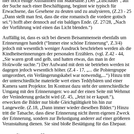
hier noch einige Aufnahmen mit Madelaine.) Der „Zuschauer“, auf
der Suche nach einer Beschäftigung, beginnt wie typisch für
Erwachsene, das Gesehene zu deuten und zu analysieren, (Z.23 - 25
„Dann stellt man fest, dass die eine romanisch die vordere gotisch
sei.“) hofft aber dennoch auf ein baldiges Ende. (Z. 27/28, „Nach
der Vorführung wird einen das Licht blenden.“)
Auffällig ist, dass es sich bei diesem Beisammensein ebenfalls um
Erinnerungen handelt (“Immer eine schöne Erinnerung“, Z.3/4)
jedoch mit wesentlich weniger Ausdruck beschrieben werden als die
Kindheitserinnerungen der personalen Erzählers. (vgl. Z.42 - 44,
„Sie waren groß und gelb, und hatten etwas, das man in der
Holzwolle suchte.“) Der Aufwand mit dem sie betrieben werden ist
dagegen jedoch wesentlich höher. (Z.4 - 17, „... die Polstergruppe
umgeordnet, ein Verlängerungskabel war notwendig,...“) Hinzu tritt
der unterschiedliche materielle wert eines Teddybären und einer
Kamera samt Projektor. Im Kontrast dazu steht der unterschiedliche
Umgang mit den Erinnerungen: wo auf der einen Seite mit Wehmut
der Veränderung gedacht wird (Z. 45, „Jetzt ist er kaputt.“),
erwecken die Bilder nur bloße Gleichgültigkeit bis hin zur
Langeweile. (Z.18, „Dann immer wieder dieselben Bilder.“) Hinzu
tritt die Tatsache, dass diese Erinnerung nicht ihrem eigenen Zweck
der Erinnerung, sondern zur Belustigung anderer auf einer größeren
Veranstaltung dienen. Sie sind bloße Bestätigung für das Ehepaar.