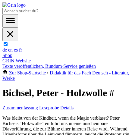
de
en
es
fr
Shop
GRIN Website
Texte veröffentlichen, Rundum-Service genießen
Zur Shop-Startseite
›
Didaktik für das Fach Deutsch - Literatur,
Werke
Bichsel, Peter - Holzwolle #
Zusammenfassung
Leseprobe
Details
Was bleibt von der Kindheit, wenn die Magie verblasst? Peter
Bichsels "Holzwolle" entführt uns in eine unscheinbare
Diavorführung, die zur Bühne einer inneren Reise wird. Während
Urlaubsfotos über die Leinwand flimmern, taucht die Protagonistin