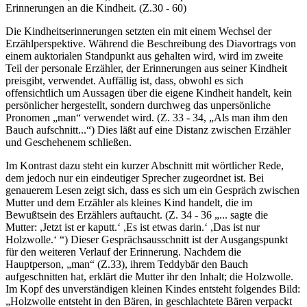
Erinnerungen an die Kindheit. (Z.30 - 60)
Die Kindheitserinnerungen setzten ein mit einem Wechsel der
Erzählperspektive. Während die Beschreibung des Diavortrags von
einem auktorialen Standpunkt aus gehalten wird, wird im zweite
Teil der personale Erzähler, der Erinnerungen aus seiner Kindheit
preisgibt, verwendet. Auffällig ist, dass, obwohl es sich
offensichtlich um Aussagen über die eigene Kindheit handelt, kein
persönlicher hergestellt, sondern durchweg das unpersönliche
Pronomen „man“ verwendet wird. (Z. 33 - 34, „Als man ihm den
Bauch aufschnitt...“) Dies läßt auf eine Distanz zwischen Erzähler
und Geschehenem schließen.
Im Kontrast dazu steht ein kurzer Abschnitt mit wörtlicher Rede,
dem jedoch nur ein eindeutiger Sprecher zugeordnet ist. Bei
genauerem Lesen zeigt sich, dass es sich um ein Gespräch zwischen
Mutter und dem Erzähler als kleines Kind handelt, die im
Bewußtsein des Erzählers auftaucht. (Z. 34 - 36 „... sagte die
Mutter: ,Jetzt ist er kaputt.‘ ,Es ist etwas darin.‘ ,Das ist nur
Holzwolle.‘ “) Dieser Gesprächsausschnitt ist der Ausgangspunkt
für den weiteren Verlauf der Erinnerung. Nachdem die
Hauptperson, „man“ (Z.33), ihrem Teddybär den Bauch
aufgeschnitten hat, erklärt die Mutter ihr den Inhalt; die Holzwolle.
Im Kopf des unverständigen kleinen Kindes entsteht folgendes Bild:
„Holzwolle entsteht in den Bären, in geschlachtete Bären verpackt