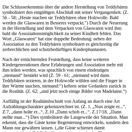
Die Schlusserkenntnis über die andere Herstellung von Teddybären
symbolisiert den entgültigen Abschluß mit seiner Vergangenheit. (Z.
56 - 58; „Heute machen sie Teddybären ohne Holzwolle. Bald
werden die Glaswaren in Besseres verpackt.") Durch die Neuerung
in der Herstellung und dem Verpacken von Glaswaren wird ihm
bald die Assoziationsmöglichkeit zu seiner Kindheit fehlen. Das
Wort „Glaswaren“ hat eine doppelte Bedeutung: neben der
Assoziation zu den Teddybären symbolisiert es gleichzeitig die
zerbrechlichen und schutzbedürftigen Kinderphantasien.
Nach der ernüchternden Feststellung, dass keine weiteren
Kindergenerationen diese Erfahrungen und Assoziation mehr mit
ihm teilen werden, was sprachlich von einem eindeutigen
„niemand“ bestärkt wird (Z. 59 - 61; „niemand wird dann
Teddybären sezieren, in der Holzwolle wühlen und die Finger in
ihre Wärme tauchen, niemand:“) kehren seine Gedanken zurück in
die Realität. (Z. 62; „und jetzt noch einige Bilder von Madelaine.“)
Auffällig ist der Realitätsbschnitt von Anfang an durch eine Art
Aufzählungscharakter gekennzeichnet ist. (Z. 1, „Nun zeigte er...“,
Z.7, „dann holte er...“, Z.10 „Dann schob er...“, Z.17/18, „Dann
stellte man...“) Dies symbolisiert die Langeweile der Situation. Man
erkennt, dass die Gäste keine Begeisterung entwickeln, sondern den
Mann nur gewähren lassen. („die Gäste schienen damit