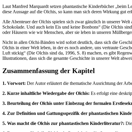
Laut Manfred Marquardt setzen phantastische Kinderbücher „beim Les
diese Aussage auf die Olchis, so kann man sich deren Wirkung gut erk
Alle Abenteuer der Olchis spielen sich zwar gänzlich in unserer Wel
Schokolade. Und auch kein Eis und keine Bonbons“ (Die Olchis sind d
oder Häusern wie wir Menschen, aber sie leben in unseren Müllberge
Nicht in allen Olchi-Bänden wird sofort deutlich, dass sich die Gesch
Olchis in einer Welt leben, in der es noch andere, uns vertraute Ge
Luft stickig“ (Die Olchis sind da, 1996, S. 8) machen, es gibt Rege
Illustrationen, dass sich die gesamte Geschichte in unserer Welt abwei
Zusammenfassung der Kapitel
1. Vorwort:
Der Autor erläutert die thematische Ausrichtung der Arb
2. Kurze inhaltliche Wiedergabe der Olchis:
Es erfolgt eine deskri
3. Beurteilung der Olchis unter Einbezug der formalen Erstlesekr
4. Zur Definition und Gattungsspezifik der phantastischen Kinde
5. Was macht die Olchis zur phantastischen Kinderliteratur?:
Die