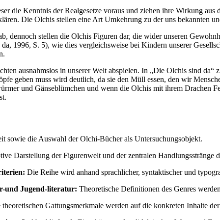
er die Kenntnis der Realgesetze voraus und ziehen ihre Wirkung aus d
lären. Die Olchis stellen eine Art Umkehrung zu der uns bekannten und 
t ab, dennoch stellen die Olchis Figuren dar, die wider unseren Gewoh
a, 1996, S. 5), wie dies vergleichsweise bei Kindern unserer Gesellsc
n.
ichten ausnahmslos in unserer Welt abspielen. In „Die Olchis sind da“ 
schöpfe geben muss wird deutlich, da sie den Müll essen, den wir Mens
nwürmer und Gänseblümchen und wenn die Olchis mit ihrem Drachen Feue
st.
eit sowie die Auswahl der Olchi-Bücher als Untersuchungsobjekt.
ptive Darstellung der Figurenwelt und der zentralen Handlungsstränge 
iterien:
Die Reihe wird anhand sprachlicher, syntaktischer und typogra
r-und Jugend-literatur:
Theoretische Definitionen des Genres werden 
 theoretischen Gattungsmerkmale werden auf die konkreten Inhalte d