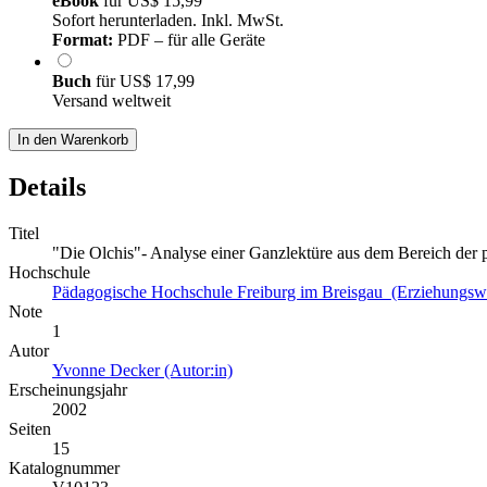
eBook
für
US$ 15,99
Sofort herunterladen. Inkl. MwSt.
Format:
PDF – für alle Geräte
Buch
für
US$ 17,99
Versand weltweit
In den Warenkorb
Details
Titel
"Die Olchis"- Analyse einer Ganzlektüre aus dem Bereich der p
Hochschule
Pädagogische Hochschule Freiburg im Breisgau (Erziehungswi
Note
1
Autor
Yvonne Decker (Autor:in)
Erscheinungsjahr
2002
Seiten
15
Katalognummer