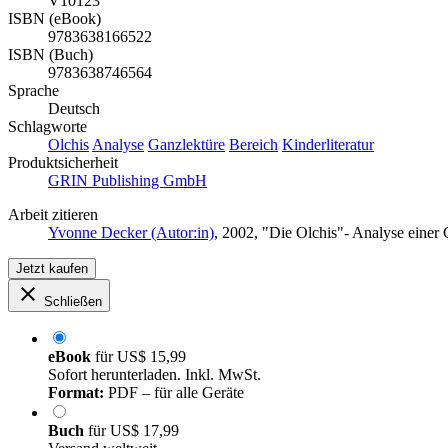
V10123
ISBN (eBook)
9783638166522
ISBN (Buch)
9783638746564
Sprache
Deutsch
Schlagworte
Olchis
Analyse
Ganzlektüre
Bereich
Kinderliteratur
Produktsicherheit
GRIN Publishing GmbH
Arbeit zitieren
Yvonne Decker (Autor:in)
, 2002, "Die Olchis"- Analyse einer
Jetzt kaufen
Schließen
eBook
für
US$ 15,99
Sofort herunterladen. Inkl. MwSt.
Format:
PDF – für alle Geräte
Buch
für
US$ 17,99